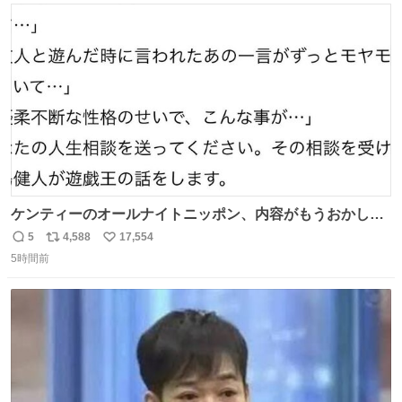
を進めてまいります。 #NEXCO西日本 #熊本地震
ト
数
数
ケンティーのオールナイトニッポン、内容がもうおかしい
#中島健人ANN
5
4,588
17,554
返
リ
い
5時間前
信
ポ
い
数
ス
ね
ト
数
数