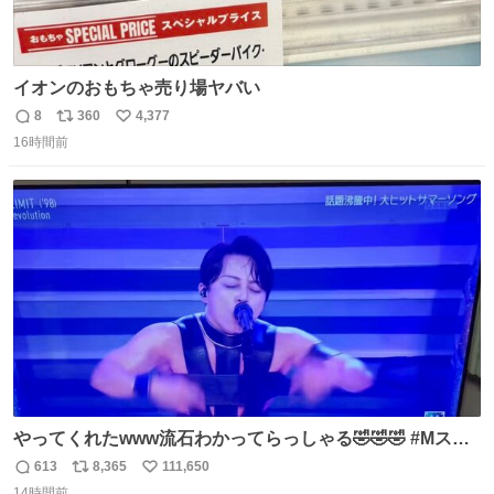
イオンのおもちゃ売り場ヤバい
8
360
4,377
返
リ
い
16時間前
信
ポ
い
数
ス
ね
ト
数
数
やってくれたwww流石わかってらっしゃる🤣🤣🤣 #Mステ
#西川貴教
613
8,365
111,650
返
リ
い
14時間前