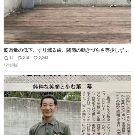
筋肉量の低下、すり減る歯、関節の動きづらさ等少しずつ
現れる変化。 ごはんを細かくすることで #風花 の歯に代わ
11
210
2,243
返
リ
い
るよ。サプリを食べてもらうことで筋肉や関節をサポート
12時間前
信
ポ
い
しようね 風花が無理なく続けられる範囲で、高齢のステー
数
ス
ね
ジまで頑張ってきたその身体も風花の意思も大切にしてい
ト
数
数
くよ #徳山動物園