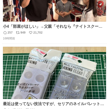
小4「部屋がほしい」→父親「それなら『ナイトスクー
プ』に言え！無理やろけどな…」
257
949
21,702
返
リ
い
oricon.co.jp/news/2472553/f… ⠀ 「父の部屋を奪いたい」
16時間前
信
ポ
い
小学4年生と妹が登場。自宅の2階には部屋が4つあるの
数
ス
ね
に、父が2部屋使い、姉妹は1部屋。文句を言うと「ナイト
ト
数
数
スクープに改造してもらえ！無理やろけどな」と
最近は使ってない技法ですが、セリアのネイルパレットの