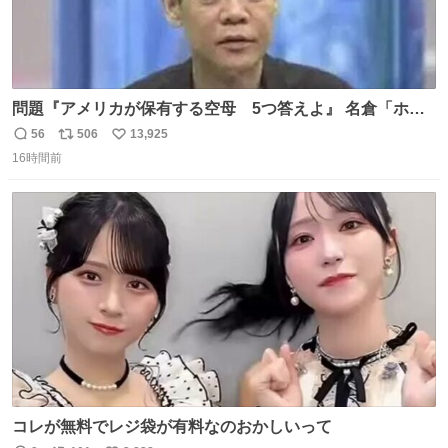
問題『アメリカが保有する空母 5つ答えよ』 名倉「ホン
マごめん、日本」
56
506
13,925
返
リ
い
16時間前
信
ポ
い
数
ス
ね
ト
数
数
コレが無料でレジ袋が有料なのおかしいって