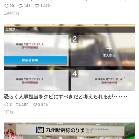
ら…
20
141
1,422
返
リ
い
15時間前
信
ポ
い
数
ス
ね
ト
数
数
恐らく人事担当をクビにすべきだと考えられるが‥‥‥
2
187
1,845
返
リ
い
1日前
信
ポ
い
数
ス
ね
ト
数
数