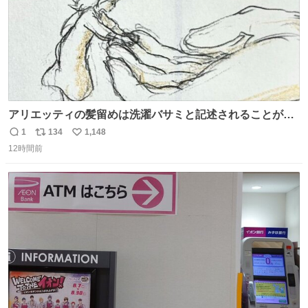
アリエッティの髪留めは洗濯バサミと記述されることが多
いですが、もっと小さいプラスチックのクリップです。 バ
1
134
1,148
返
リ
い
ネは使いやすいように強度を調整してあるはず。
12時間前
信
ポ
い
数
ス
ね
ト
数
数