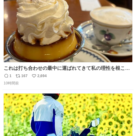
ト
数
数
これは打ち合わせの最中に運ばれてきて私の理性を根こそ
ぎ奪い去ったプリンの写真です。
1
167
2,694
返
リ
い
10時間前
信
ポ
い
数
ス
ね
ト
数
数