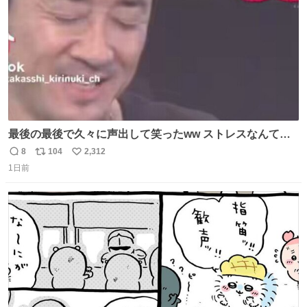
最後の最後で久々に声出して笑ったww ストレスなんて笑
って吹き飛ばせ！！ #水曜日のダウンタウン #大友康平
8
104
2,312
返
リ
い
1日前
信
ポ
い
数
ス
ね
ト
数
数