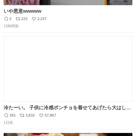
いや悪意wwwww
2
223
2,157
返
リ
い
15時間前
信
ポ
い
数
ス
ね
ト
数
数
冷たーい。 子供に冷感ポンチョを着せてあげたら大はしゃ
ぎで喜んでくれました。 こんな素敵な代物を提供してくれ
361
3,832
57,967
返
リ
い
た山口県の恩師に感謝。
1日前
信
ポ
い
数
ス
ね