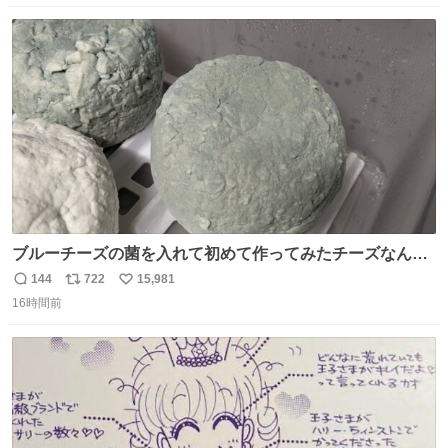
数
ス
ね
ト
数
数
ブルーチーズの菌を入れて初めて作ってみたチーズなんだ
けど 本能でちょっとヤバいと思っちゃう見た目だな
144
722
15,981
返
リ
い
16時間前
信
ポ
い
数
ス
ね
ト
数
数