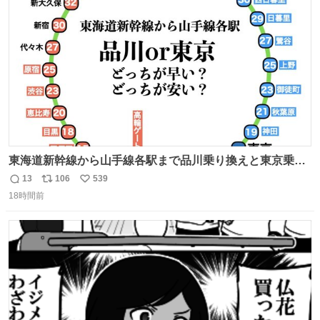
ト
数
数
東海道新幹線から山手線各駅まで品川乗り換えと東京乗り
換え。どっちが早いか？どっちが安いか？を調べてみた。
13
106
539
返
リ
い
数字は早い方の駅からの所要時間。駅名色分けは運賃が安
18時間前
信
ポ
い
い方で色分け。赤白抜き＝品川 青白抜き＝東京。黒字は
数
ス
ね
運賃が同じ。→
ト
数
数