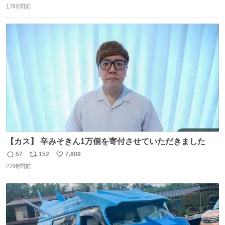
17時間前
信
ポ
い
数
ス
ね
ト
数
数
【カス】 辛みそきん1万個を寄付させていただきました
57
152
7,889
返
リ
い
22時間前
信
ポ
い
数
ス
ね
ト
数
数