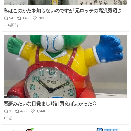
私はこのかたを知らないのですが 元ロッテの高沢秀昭さん
現在67才 保育士として活躍✨ 「タウンニュース」より #
54
145
701
返
リ
い
ロッテ #高沢秀昭 さん
23時間前
信
ポ
い
数
ス
ね
ト
数
数
悪夢みたいな目覚まし時計買えばよかった⚾
1
483
3,568
返
リ
い
1日前
信
ポ
い
数
ス
ね