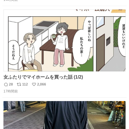
信
ポ
い
数
ス
ね
ト
数
数
女ふたりでマイホームを買った話 (1/2)
28
112
2,066
返
リ
い
17時間前
信
ポ
い
数
ス
ね
ト
数
数