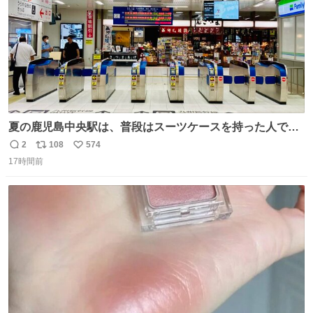
夏の鹿児島中央駅は、普段はスーツケースを持った人で溢
れています。 しかし、今日の夕方では、1〜2人しか見ませ
2
108
574
返
リ
い
んでした。 近くの『みやげ横丁』も、お客さんが少なかっ
17時間前
信
ポ
い
たです。 九州新幹線は新水俣駅駅まで復旧しましたが、や
数
ス
ね
はり全線が通れないとキツイですね。 こういう時は、地元
ト
数
数
民が支えましょ。