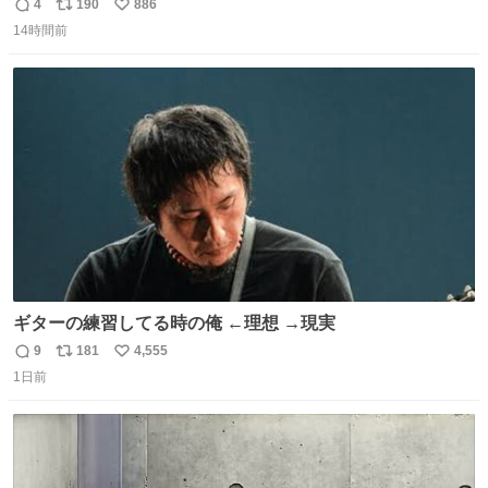
四隅をハサミで切り落とし、やすりがけすればミニチュア
4
190
886
返
リ
い
食器ができます。 底にストローをカットしたものを接着し
14時間前
信
ポ
い
塗装すれば茶碗になります。素材が塩化ビニルなので接着
数
ス
ね
剤や塗料は対応したものを使うと良いです。 透明はそのま
ト
数
数
までも使えます。
ギターの練習してる時の俺 ←理想 →現実
9
181
4,555
返
リ
い
1日前
信
ポ
い
数
ス
ね
ト
数
数