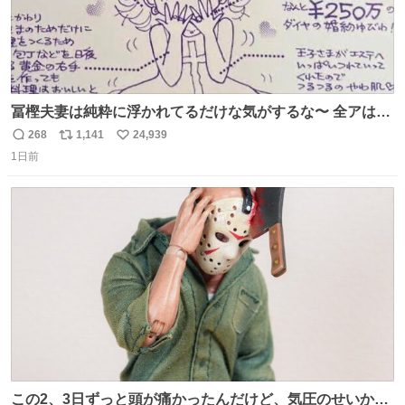
冨樫夫妻は純粋に浮かれてるだけな気がするな〜 全アはこ
こに自分の市場価値的なものを上乗せするので、 すっぴん
268
1,141
24,939
返
リ
い
＆寝起きのボサボサ頭でも「今日も可愛いね」が止まらな
1日前
信
ポ
い
い。放っておくと永遠に髪撫でてきて作業進まない()
数
ス
ね
156cm40kg、年中日焼け止めとお友達の私より綺麗な手や
ト
数
数
めてもろて とか言う
この2、3日ずっと頭が痛かったんだけど、気圧のせいかし