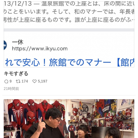
ト
数
数
キモすぎる
9
174
5,197
返
リ
い
21時間前
信
ポ
い
数
ス
ね
ト
数
数