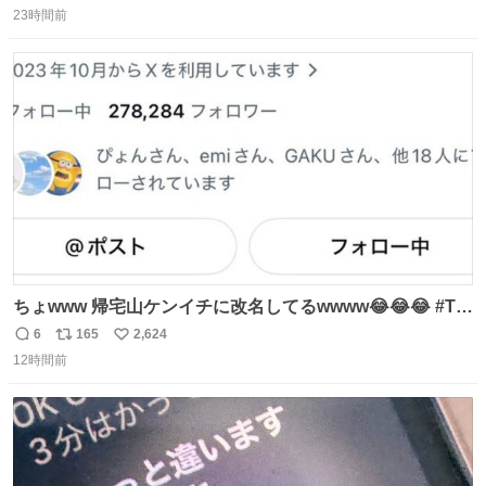
23時間前
信
ポ
い
数
ス
ね
ト
数
数
ちょwww 帰宅山ケンイチに改名してるwwww😂😂😂 #Tシ
ャツが乾くまで #松山ケンイチ
6
165
2,624
返
リ
い
12時間前
信
ポ
い
数
ス
ね
ト
数
数