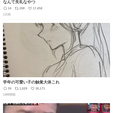
なんて失礼なやつ
14
208
17,458
返
リ
い
1日前
信
ポ
い
数
ス
ね
ト
数
数
学年の可愛い子の触覚大体これ
39
1,029
38,173
返
リ
い
18時間前
信
ポ
い
数
ス
ね
ト
数
数