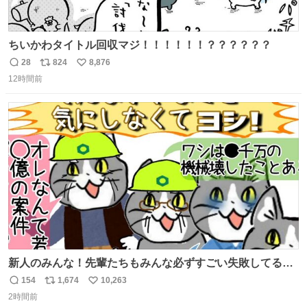
ちいかわタイトル回収マジ！！！！！！？？？？？？
28
824
8,876
返
リ
い
12時間前
信
ポ
い
数
ス
ね
ト
数
数
新人のみんな！先輩たちもみんな必ずすごい失敗してるか
ら、ちいさいことは気にしなくてヨシ！ #現場猫
154
1,674
10,263
返
リ
い
2時間前
信
ポ
い