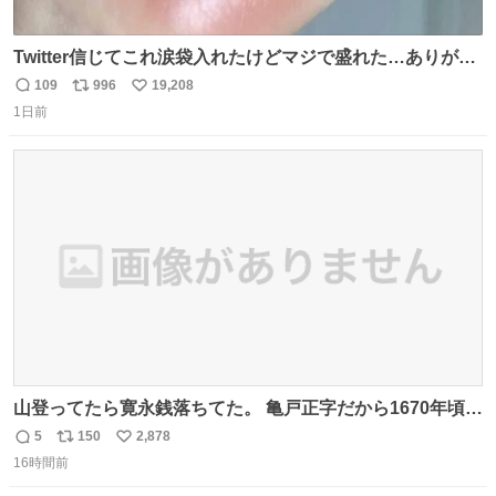
Twitter信じてこれ涙袋入れたけどマジで盛れた…ありがと
う…
109
996
19,208
返
リ
い
1日前
信
ポ
い
数
ス
ね
ト
数
数
山登ってたら寛永銭落ちてた。 亀戸正字だから1670年頃に
鋳造されたもの。
5
150
2,878
返
リ
い
16時間前
信
ポ
い
数
ス
ね