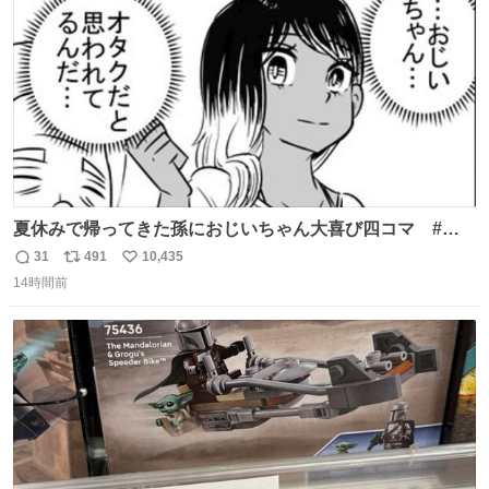
数
夏休みで帰ってきた孫におじいちゃん大喜び四コマ #四
コマ漫画 #Web漫画 #漫画が読めるハッシュタグ
31
491
10,435
返
リ
い
14時間前
信
ポ
い
数
ス
ね
ト
数
数