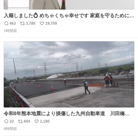
入籍しました💍 めちゃくちゃ幸せです 家庭を守るためにも
頑張ります！
462
3,780
19,759
返
リ
い
1時間前
信
ポ
い
数
ス
ね
ト
数
数
令和8年熊本地震により損傷した九州自動車道 川田橋
（下り線）の復旧作業を行っています。 タイムラプス動画
22
604
2,190
返
リ
い
で、橋りょうと盛土部との段差を舗装にてすりつけを行っ
4時間前
信
ポ
い
ている様子をご紹介します。 早期復旧に向けて着実に工事
数
ス
ね