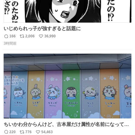
いじめられっ子が強すぎると話題に
166
2,006
36,990
返
リ
い
3時間前
信
ポ
い
数
ス
ね
ト
数
数
ちいかわ分からんけど、古本屋だけ属性が名前になってる
のはどういうこと？
220
776
54,463
返
リ
い