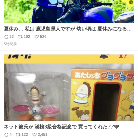
夏休み… 私は 鹿児島県人ですが 幼い頃は 夏休みになると
母の郷… 山梨へ遊びに行くのが楽しみでした 母の実家へ 1
22
102
526
返
リ
い
ヶ月近く泊まって … … 今の私は 医療従事者 お盆休み？ﾅﾆ
5時間前
信
ポ
い
ｿﾚｵｲｼｲﾉ?(笑 … … 子どもの頃 山梨で見た ひまわり畑の風
数
ス
ね
景 淡い記憶 そんな思い出の風景… ありますか？
ト
数
数
ネット彼氏が 漢検3級合格記念で 買ってくれた.ᐟ.ᐟ🩵
4
122
2,451
返
リ
い