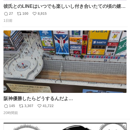
彼氏とのLINEはいつでも楽しいし付き合いたての頃の嬉し
かったLINEは無限にあるけど(同棲前は1日で各50通くらい
27
100
8,915
返
リ
い
送りあってたし)最近嬉しかったのはこれ
1日前
信
ポ
い
数
ス
ね
ト
数
数
阪神優勝したらどうするんだよ…
145
3,307
41,722
返
リ
い
20時間前
信
ポ
い
数
ス
ね
ト
数