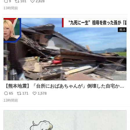
9
101
2,828
返
リ
い
13時間前
信
ポ
い
数
ス
ね
ト
数
数
【熊本地震】「台所におばあちゃんが」倒壊した自宅から
孫が救出 地震発生時、台所で夕食の準備をしていた祖母の
65
171
1,578
返
リ
い
「助けて」という声。祖母を背負い、助け出した孫が「命
13時間前
信
ポ
い
があったのは奇跡」と当時の状況を語った。
数
ス
ね
ト
数
数