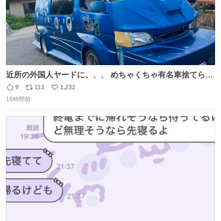
近所の外国人ヤードに、、、 めちゃくちゃ有名車捨てられ
てました😭 外装ぼろぼろだし、、 中も何にも残ってない
9
113
1,232
返
リ
い
し、、 可哀想に😢😢 今まで数十年お疲れ様でした、、 #バ
16時間前
信
ポ
い
ニング #当時 #廃車 #勿体無い
数
ス
ね
ト
数
数