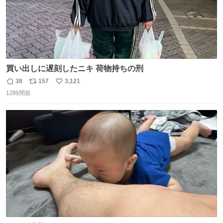
買い出しに遅刻したニキ 荷物持ちの刑
38
157
3,121
返
リ
い
12時間前
信
ポ
い
数
ス
ね
ト
数
数