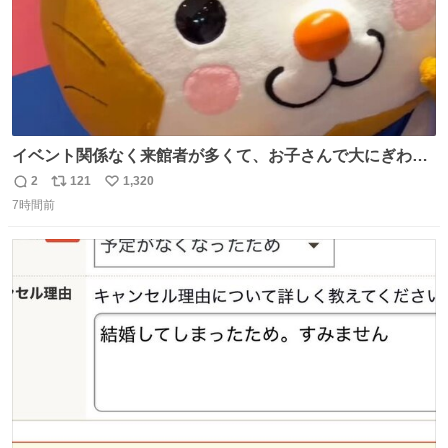
イベント関係なく来館者が多くて、お子さんで大にぎわ
い。 🐹を知らない子が「ねこ🐱」「ねこかな？」とつぶや
2
121
1,320
返
リ
い
いたら音速で反応していた
7時間前
信
ポ
い
数
ス
ね
ト
数
数