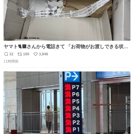
ヤマト🐈‍⬛さんから電話きて 「お荷物がお渡しできる状況
でない程潰れてまして」って えっ😳 見に行くとこの状態
32
100
3,946
返
リ
い
😭 海渡ってくる時に潰れたっぽい 「一旦戻して新しいの
11時間前
信
ポ
い
送ってもらいます」みたいに言ってたから 在庫ないし💦 っ
数
ス
ね
て事で中身無事だったから連れて帰って来た😅 壊れる物な
ト
数
数
くて良かった