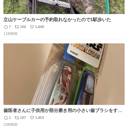
立山ケーブルカーの予約取れなかったので1駅歩いた
7
150
1,849
返
リ
い
11時間前
信
ポ
い
数
ス
ね
ト
数
数
歯医者さんに子供用か部分磨き用の小さい歯ブラシをすす
められたので今日から私の歯ブラシこれ
1
107
1,453
返
リ
い
22時間前
信
ポ
い