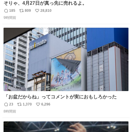
そりゃ、4月27日が真っ先に売れるよ。
185
809
28,810
返
リ
い
9時間前
信
ポ
い
数
ス
ね
ト
数
数
「お盆だからね」ってコメントが実におもしろかった
23
1,370
6,296
返
リ
い
8時間前
信
ポ
い
数
ス
ね
ト
数
数