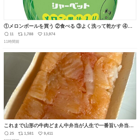
①メロンボールを買う ②食べる ③よく洗って乾かす ④か
わいい
11
1,788
13,974
返
リ
い
11時間前
信
ポ
い
数
ス
ね
ト
数
数
これまで山形の牛肉どまん中弁当が人生で一番旨い弁当だ
ったのだが、それを遥かに超える弁当発見。 個人的に駅弁
25
1,581
9,411
返
リ
い