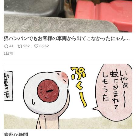
猫バンバンでもお客様の車両から出てこなかったにゃんこ
🐈 救出しようとした工場長が腕を引っ掻かれ、ぱんぱんに
41
962
8,962
返
リ
い
膨れ上がり、傷だらけ血だらけになりながらも何とか救出
1日前
信
ポ
い
したこの子はその後、工場長の家の子になりました😌💕
数
ス
ね
ト
数
数
素朴な疑問