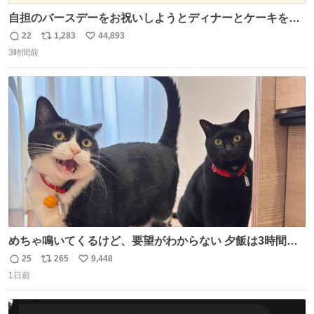
自担のバースデーをお祝いしようとディナーとケーキを予
約していたにも関わらず、当の本人がご結婚なさったので
22
1,283
44,893
返
リ
い
泣く泣くキャンセルした可哀想な重岡担を見かけたら私で
3時間前
信
ポ
い
す
数
ス
ね
ト
数
数
めちゃ鳴いてくるけど、要望がわからない 夕飯は3時間も
先だしな
25
265
9,448
返
リ
い
1日前
信
ポ
い
数
ス
ね
ト
数