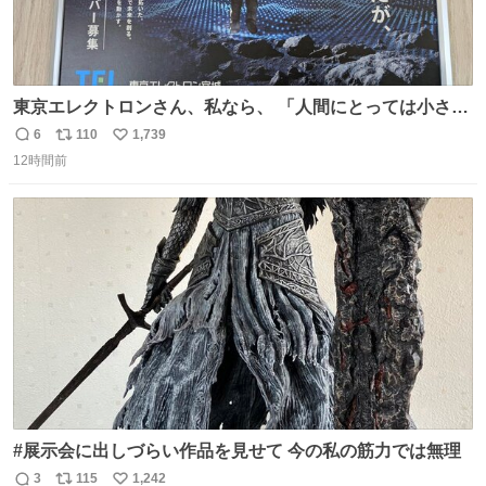
東京エレクトロンさん、私なら、 「人間にとっては小さな
1ナノだが、人類にとっては大きな一歩ナノだ！」 にしま
6
110
1,739
返
リ
い
す。使ってもいいですよ。
12時間前
信
ポ
い
数
ス
ね
ト
数
数
#展示会に出しづらい作品を見せて 今の私の筋力では無理
3
115
1,242