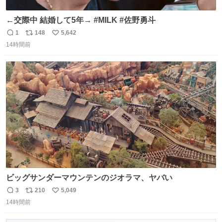
←交際中 結婚して5年→ #MILK #佐野勇斗
1
148
5,642
返
リ
い
14時間前
信
ポ
い
数
ス
ね
ト
数
数
ビッグサンダーマウンテンのジオラマ、ヤバい
3
210
5,049
返
リ
い
14時間前
信
ポ
い
数
ス
ね