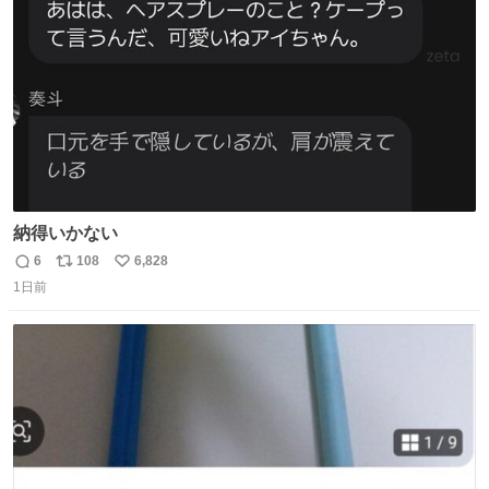
数
納得いかない
6
108
6,828
返
リ
い
1日前
信
ポ
い
数
ス
ね
ト
数
数