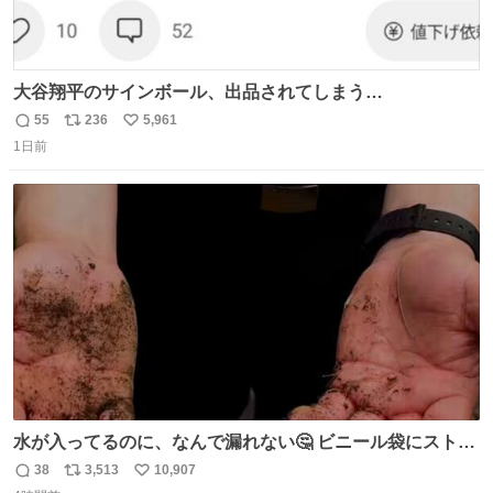
大谷翔平のサインボール、出品されてしまう…
55
236
5,961
返
リ
い
1日前
信
ポ
い
数
ス
ね
ト
数
数
水が入ってるのに、なんで漏れない🤔 ビニール袋にストロ
ーを刺しているだけなのに、水が漏れない😳 実はこれ、ち
38
3,513
10,907
返
リ
い