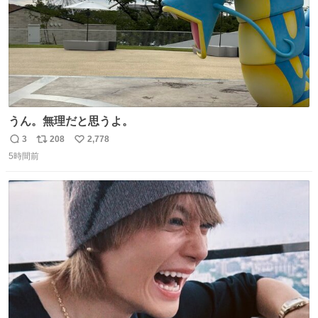
うん。無理だと思うよ。
3
208
2,778
返
リ
い
5時間前
信
ポ
い
数
ス
ね
ト
数
数