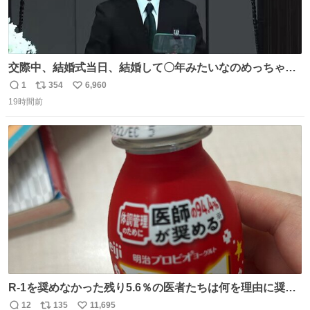
交際中、結婚式当日、結婚して〇年みたいなのめっちゃ見
るようになって今これ
1
354
6,960
返
リ
い
19時間前
信
ポ
い
数
ス
ね
ト
数
数
R-1を奨めなかった残り5.6％の医者たちは何を理由に奨め
なかったのかガチで気になってきてやばい勉強どころじゃ
12
135
11,695