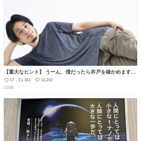
ト
数
数
【重大なヒント】 うーん、僕だったら井戸を確かめますけ
どね
17
381
12,202
返
リ
い
1日前
信
ポ
い
数
ス
ね
ト
数
数