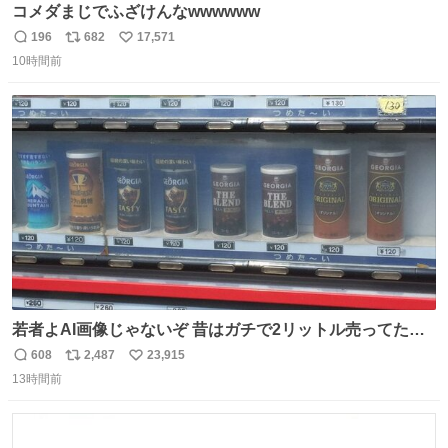
コメダまじでふざけんなwwwwww
196
682
17,571
返
リ
い
10時間前
信
ポ
い
数
ス
ね
ト
数
数
若者よAI画像じゃないぞ 昔はガチで2リットル売ってたん
やでw
608
2,487
23,915
返
リ
い
13時間前
信
ポ
い
数
ス
ね
ト
数