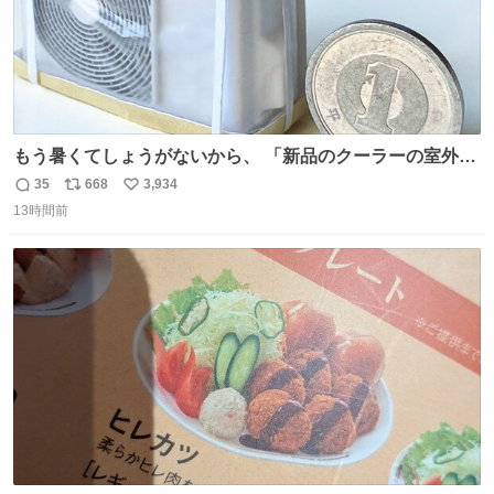
もう暑くてしょうがないから、 「新品のクーラーの室外機
のミニチュア」 でも見ていってよ
35
668
3,934
返
リ
い
13時間前
信
ポ
い
数
ス
ね
ト
数
数