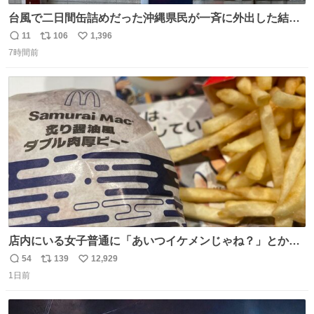
台風で二日間缶詰めだった沖縄県民が一斉に外出した結
果、パルコの駐車場フル満車🤣
11
106
1,396
返
リ
い
7時間前
信
ポ
い
数
ス
ね
ト
数
数
店内にいる女子普通に「あいつイケメンじゃね？」とか
「スマホの持ち方きもw」とか大声で騒いでて怖い
54
139
12,929
返
リ
い
1日前
信
ポ
い
数
ス
ね
ト
数