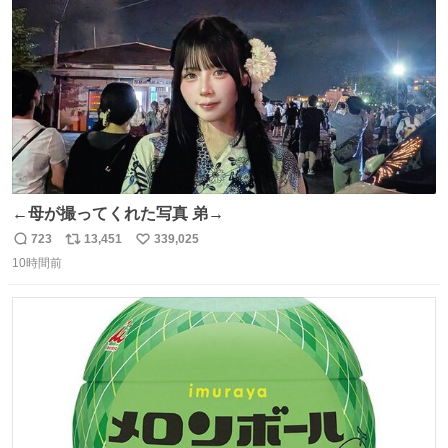
数
←母が撮ってくれた写真 弟→
723
13,451
339,025
返
リ
い
10時間前
信
ポ
い
数
ス
ね
ト
数
数