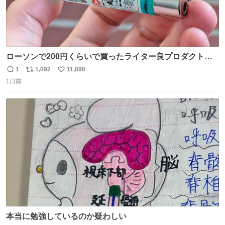
ローソンで200円くらいで買ったライター良プロダクトだ
これ 質感めっちゃ良い ガス充填とフリント交換もできてマ
1
1,092
11,890
返
リ
い
ジでこういうのでいいんだよ案件
1日前
信
ポ
い
数
ス
ね
ト
数
数
本当に勉強しているのか疑わしい