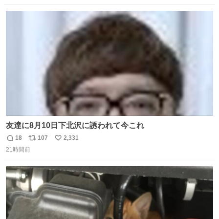
数
ス
ね
ト
数
数
友達に8月10日下北沢に誘われて今これ
18
107
2,331
返
リ
い
21時間前
信
ポ
い
数
ス
ね
ト
数
数