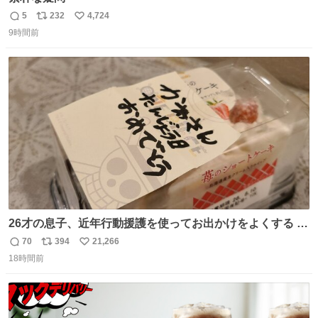
5
232
4,724
返
リ
い
9時間前
信
ポ
い
数
ス
ね
ト
数
数
26才の息子、近年行動援護を使ってお出かけをよくする 親
との外出はもう嫌らしい。 中身は小学生位なのに小癪な😅
70
394
21,266
返
リ
い
昨日は夜のショッピングモールに行った 先に寝といてよ❗
18時間前
信
ポ
い
と何度も何度も言い残して。 起きたら冷蔵庫に… ああ、こ
数
ス
ね
れ買いに行ってくれたんだ…😭
ト
数
数