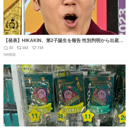
【発表】HIKAKIN、第2子誕生を報告 性別判明から出産ま
で半年以上の記録を公開
33
102
710
返
リ
い
news.livedoor.com/article/detail… HIKAKINが9日、
5時間前
信
ポ
い
YouTubeチャンネルを更新し、第2子となる男児が誕生し
数
ス
ね
たことを報告。「てんやわんやの半年間でしたが、命がけ
ト
数
数
で頑張ってくれた妻には感謝しかありません」と記した。