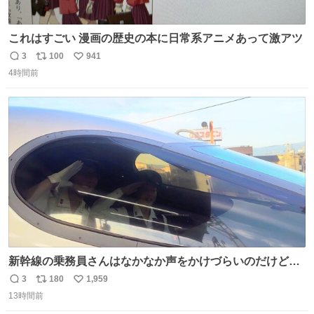
これはすごい 漫画の歴史の本に日常系アニメあって激アツ
3
100
941
返
リ
い
4時間前
信
ポ
い
数
ス
ね
ト
数
数
新幹線の乗務員さんはなかなか声をかけづらいのだけど😅
ルミエールの運転士さん、運転台にカメラマン向けたらお
3
180
1,959
返
リ
い
二人で敬礼🫡✨ 暗くて上手く撮れないなぁ…な顔してた
13時間前
信
ポ
い
ら、わざわざ車外に出て来てくださり✨ 「フリー素材なの