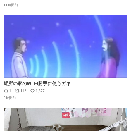
返
リ
い
ない
11時間前
信
ポ
い
数
ス
ね
ト
数
数
近所の家のWi-Fi勝手に使うガキ
1
112
1,377
返
リ
い
9時間前
信
ポ
い
数
ス
ね
ト
数
数