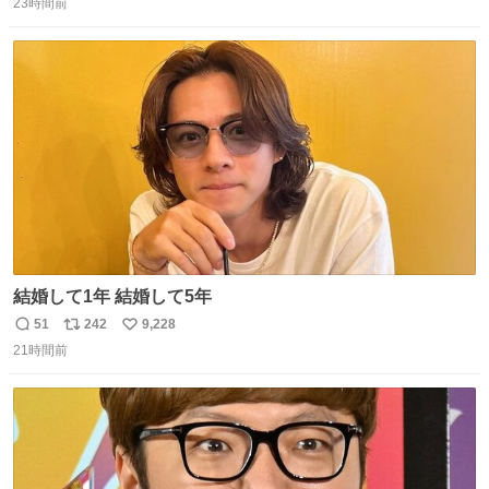
＆空弁ランキングぶっち切りで首位を独走しているお弁当
23時間前
信
ポ
い
です🥹 福岡空港＆博多駅で購入可🍱 博多駅界隈にステイさ
数
ス
ね
れてるクルーの方は駅での購入が断然オススメです👍 #え
ト
数
数
んがわ明太寿司
結婚して1年 結婚して5年
51
242
9,228
返
リ
い
21時間前
信
ポ
い
数
ス
ね
ト
数
数