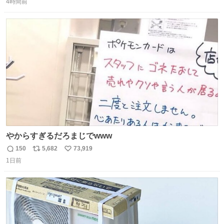
ゃんと理由があるんです💁🏽‍♂️ ビニール袋に水を入れて、ス
4時間前
信
ポ
い
トローを横から差すだけ！ ストローの先端が水面より上に
数
ス
ね
あると、水はほとんど出てきません🙆🏽‍♂️ ポイントは「空
ト
数
数
気」でした🤭
やからすぎるだろまじでwww
150
5,682
73,919
返
リ
い
1日前
信
ポ
い
数
ス
ね
ト
数
数