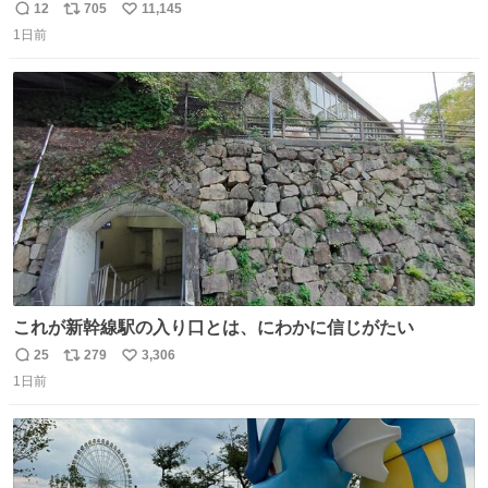
12
705
11,145
返
リ
い
1日前
信
ポ
い
数
ス
ね
ト
数
数
これが新幹線駅の入り口とは、にわかに信じがたい
25
279
3,306
返
リ
い
1日前
信
ポ
い
数
ス
ね
ト
数
数