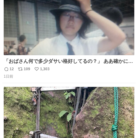
「おばさん何で多少ダサい格好してるの？」 ああ確かに多
少ダサいな。君達が大人になる時にはこんな格好しなくて
12
109
1,303
返
リ
い
済むと良いな
1日前
信
ポ
い
数
ス
ね
ト
数
数