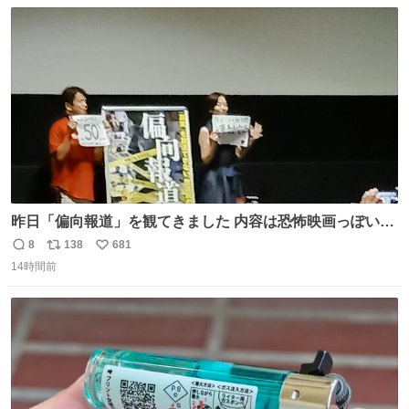
数
ス
ね
で載せて大丈夫です！」と自ら言ってくださる親切気さく
ト
数
数
なS運転士さん感謝
昨日「偏向報道」を観てきました 内容は恐怖映画っぽいの
かと思ってましたが きちんとエンタメ映画でした。 伏線回
8
138
681
返
リ
い
収もあり、小さい笑いもあり、爽快感もある満足 びっくり
14時間前
信
ポ
い
したのが客層高年齢層だった、この映画ってテレビとか新
数
ス
ね
聞で取り上げてないのにこれだけネットを駆使してる方多
ト
数
数
い 変わるぞ日本