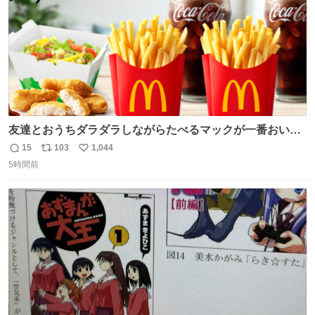
友達とおうちダラダラしながらたべるマックが一番おいし
い！
15
103
1,044
返
リ
い
5時間前
信
ポ
い
数
ス
ね
ト
数
数