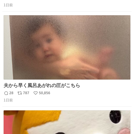
返
リ
い
1日前
信
ポ
い
数
ス
ね
ト
数
数
夫から早く風呂あがれの圧がこちら
28
787
50,856
返
リ
い
1日前
信
ポ
い
数
ス
ね
ト
数
数