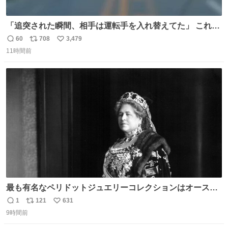
「追突された瞬間、相手は運転手を入れ替えてた」 これ実
話。 しかも後で無免許と判明。 ドラレコ無かったら完全に
60
708
3,479
返
リ
い
やられてた案件。 #追突 #替え玉 #無免許運転
11時間前
信
ポ
い
数
ス
ね
ト
数
数
最も有名なペリドットジュエリーコレクションはオースト
リア大公妃イザベラが所有していたもの。一時期キッチン
1
121
631
返
リ
い
ペーパーに包んで保管されていたことに衝撃💥を受けた。
9時間前
信
ポ
い
数
ス
ね