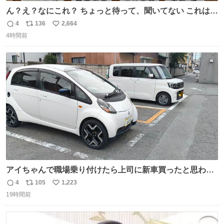
ん？え？なにこれ？ ちょっと待って、聞いてない これは販
売されているのもですか？
4
136
2,664
返
リ
い
4時間前
信
ポ
い
数
ス
ね
ト
数
数
アイちゃんで職場乗り付けたら上司に新車買ったと思われ
たの嬉しすぎる。 20年落ちの車もやりようによっては新車
4
105
1,223
返
リ
い
っぽく見えるってことよ。 令和の車の横に並べても違和感
19時間前
信
ポ
い
ない平成18年式です。
数
ス
ね
ト
数