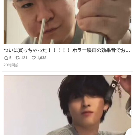
ついに買っちゃった！！！！！ ホラー映画の効果音でお馴
染みの！！ ウォーターフォン！！！
5
121
1,638
返
リ
い
20時間前
信
ポ
い
数
ス
ね
ト
数
数