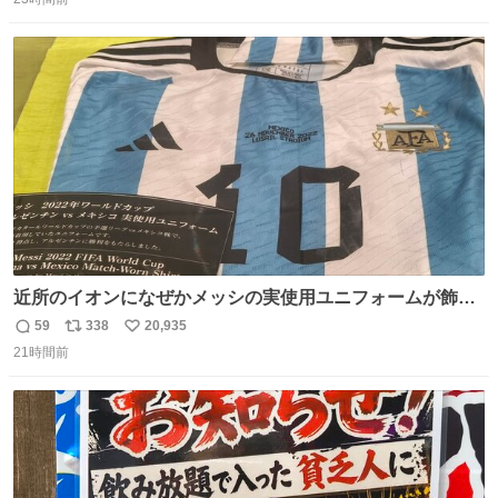
信
ポ
い
数
ス
ね
ト
数
数
近所のイオンになぜかメッシの実使用ユニフォームが飾っ
てあっておもろい
59
338
20,935
返
リ
い
21時間前
信
ポ
い
数
ス
ね
ト
数
数