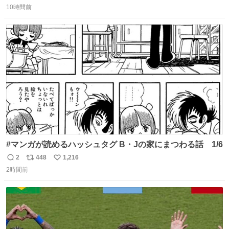
10時間前
信
ポ
い
数
ス
ね
ト
数
数
#マンガが読めるハッシュタグ B・Jの家にまつわる話 1/6
2
448
1,216
返
リ
い
2時間前
信
ポ
い
数
ス
ね
ト
数
数