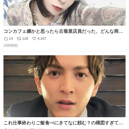
コンカフェ嬢かと思ったら古着屋店員だった、どんな商
売？
14
128
4,167
返
リ
い
18時間前
信
ポ
い
数
ス
ね
ト
数
数
これ仕事終わりご飯食べにきてなに頼む？の構図すぎて…