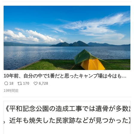
数
ス
ね
ト
数
数
10年前、自分の中で1番だと思ったキャンプ場は今はもう
ない
18
170
6,728
返
リ
い
19時間前
信
ポ
い
数
ス
ね
ト
数
数