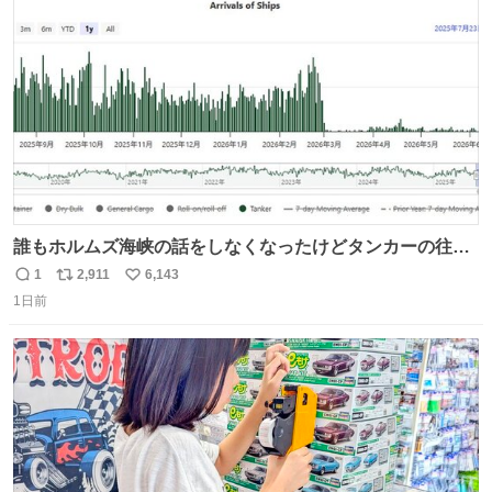
ト
数
数
誰もホルムズ海峡の話をしなくなったけどタンカーの往来
は消滅したままですねと
1
2,911
6,143
返
リ
い
1日前
信
ポ
い
数
ス
ね
ト
数
数