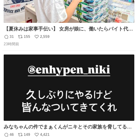
【夏休みは家事手伝い】 女房が娘に、働いたらバイト代も
らえば？と言ったら、娘は、いらない、と言って黙々と働
31
155
2,559
返
リ
い
いてくれました。 あとでソフトクリーム買ってやろうと思
23時間前
信
ポ
い
いました。
数
ス
ね
ト
数
数
みなちゃんの件でまぁくんがニキとその家族を脅してるけ
ど絶対間違えてる。 悪いのは誹謗中傷した人達でしょ。こ
46
149
4,421
返
リ
い