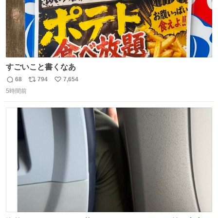
すごいこと書くなあ
68
794
7,654
返
リ
い
5時間前
信
ポ
い
数
ス
ね
ト
数
数