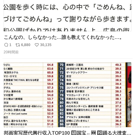
こんなの、しらなかった…誰も教えてくれなかった…。
1
6,880
30,135
返
リ
い
20時間前
信
ポ
い
数
ス
ね
ト
数
数
邦画実写歴代興行収入TOP100 1️⃣国宝←🆕 2️⃣踊る大捜査線