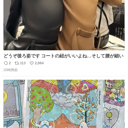
どうぞ後ろ姿です コートの紐がいいよね…そして腰が細い
2
113
2,064
返
リ
い
20時間前
信
ポ
い
数
ス
ね
ト
数
数