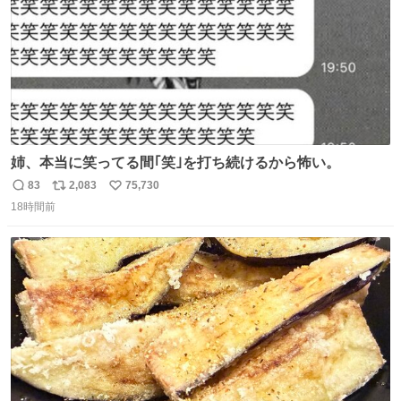
姉、本当に笑ってる間｢笑｣を打ち続けるから怖い。
83
2,083
75,730
返
リ
い
18時間前
信
ポ
い
数
ス
ね
ト
数
数