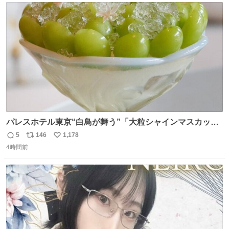
ト
数
数
パレスホテル東京“白鳥が舞う”「大粒シャインマスカット
パフェ」キラキラ輝く水面ジュレ添え - fashion-
5
146
1,178
返
リ
い
press.net/news/149567
4時間前
信
ポ
い
数
ス
ね
ト
数
数