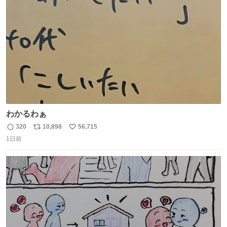
ト
数
数
わかるわぁ
320
10,898
56,715
返
リ
い
1日前
信
ポ
い
数
ス
ね
ト
数
数