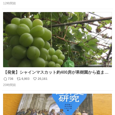
んなのみなちゃん望んでないし曲がった正義すぎる
12時間前
信
ポ
い
数
ス
ね
ト
数
数
【発覚】シャインマスカット約400房が果樹園から盗まれ
る 栃木・佐野市 news.livedoor.com/article/detail… 被害
736
6,903
20,161
返
リ
い
に遭った果樹園には防犯カメラなどはなく、シャインマス
20時間前
信
ポ
い
カットが盗まれた木には刃物などで切られた跡が。市内で
数
ス
ね
今年に入って同様の被害は確認されておらず、警察はパト
ト
数
数
ロールを強化する。