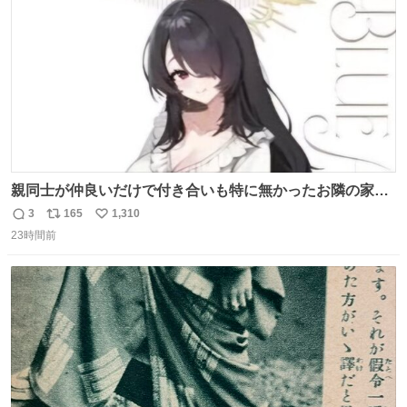
数
親同士が仲良いだけで付き合いも特に無かったお隣の家に
自分とこの親が外せない用事があるからと半ば強制的に預
3
165
1,310
返
リ
い
けられて空き部屋が無いからたまに見かけるけどロクに会
23時間前
信
ポ
い
話したことも無い一人娘と同じ部屋で寝るように言われ恐
数
ス
ね
る恐る部屋の扉を開けた先にこの光景が待ってた時の少年
ト
数
数
の反応を答えよ