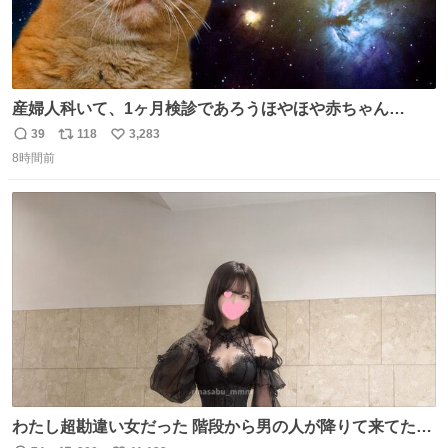
産婦人科いて、1ヶ月検診であろうほやほや赤ちゃん👩‍🍼
と推定2,3歳の女の子👧🏻をワンオペで連れてるママがいる
39
118
3,283
返
リ
い
のだけども 女の子ずっとママの側から離れない…⁉️ 手を繋
8時間前
信
ポ
い
がなくてもうろちょろしないしママが歩いたらピクミンみ
数
ス
ね
たいにﾄﾃﾄﾃついてってるし逃走しないし脱走しないし逃げ
ト
数
数
ないし走ら文字数
わたし超勘違い女だった 階段から男の人が降りて来てたん