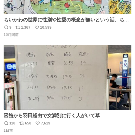
ちいかわの世界に性別や性愛の概念が無いという話、ちい
かわタロットでも恋人・女帝・女教皇あたりは性別を意識
9
1,367
10,599
返
リ
い
させないように描かれてるんだよね。かなり徹底している
16時間前
信
ポ
い
印象。
数
ス
ね
ト
数
数
函館から羽田経由で女満別に行く人がいて草
110
650
7,619
返
リ
い
1日前
信
ポ
い