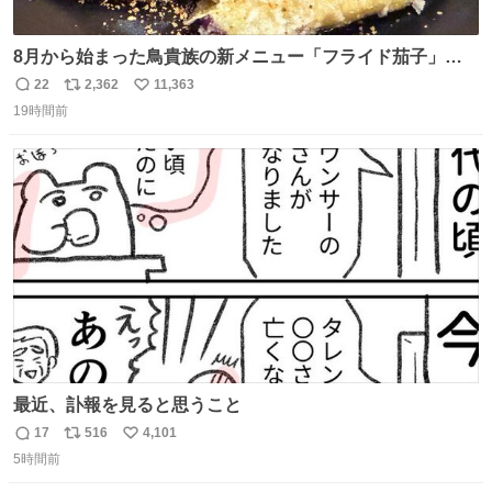
8月から始まった鳥貴族の新メニュー「フライド茄子」が
うますぎでした 信じて……
22
2,362
11,363
返
リ
い
19時間前
信
ポ
い
数
ス
ね
ト
数
数
最近、訃報を見ると思うこと
17
516
4,101
返
リ
い
5時間前
信
ポ
い
数
ス
ね