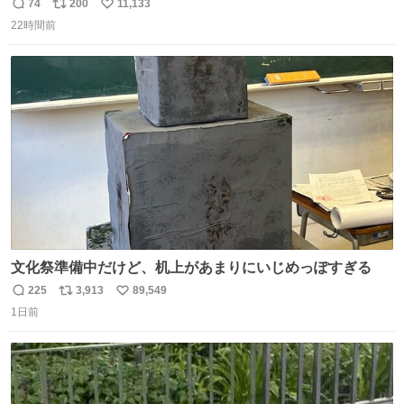
だけど この格好の女が立ってたら一回は足が止まるでし
74
200
11,133
返
リ
い
ょ？普通。降りてきたのは仕事帰りっぽい男の人で、足取
22時間前
信
ポ
い
り重そうに歩いてて見るからに異変を感じたんだけど
数
ス
ね
ト
数
数
文化祭準備中だけど、机上があまりにいじめっぽすぎる
225
3,913
89,549
返
リ
い
1日前
信
ポ
い
数
ス
ね
ト
数
数