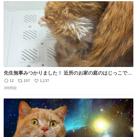
ト
数
数
先生無事みつかりました！ 近所のお家の庭のはじっこでう
ずくまってました💦 拡散してくれたり探してくれたみなさ
12
157
1,137
返
リ
い
ん本当にありがとございます！ 飛び出し防止柵を増やして
3時間前
信
ポ
い
先生とちょびが怖い思いをしないでいいようにしようと思
数
ス
ね
う！
ト
数
数