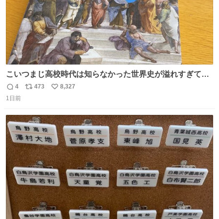
こいつまじ高校時代は知らなかった世界史が溢れすぎてて
𝑩𝑰𝑮 𝑳𝑶𝑽𝑬＿＿
4
473
8,327
返
リ
い
1日前
信
ポ
い
数
ス
ね
ト
数
数