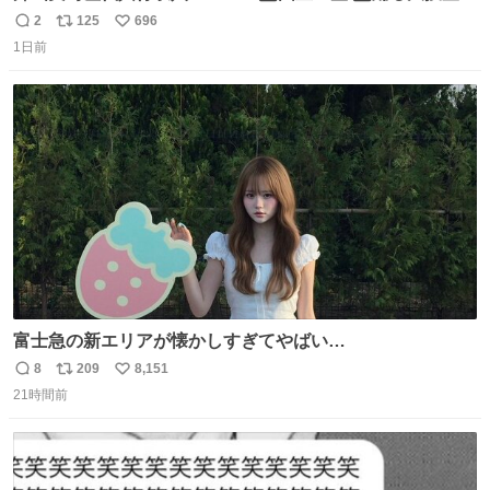
THE MOVIE2 3️⃣南極物語 4️⃣踊る大捜査線 THE MOVIE 5️⃣
2
125
696
返
リ
い
子猫物語 6️⃣劇場版コード・ブルー 7️⃣天と地と 8️⃣永遠の0
1日前
信
ポ
い
9️⃣ROOKIES-卒業- 🔟世界の中心で、愛をさけぶ … 44位 ほ
数
ス
ね
どなく、お別れです←🆕 … 60位 キングダム 魂の決戦←🆕
ト
数
数
富士急の新エリアが懐かしすぎてやばい…
8
209
8,151
返
リ
い
21時間前
信
ポ
い
数
ス
ね
ト
数
数