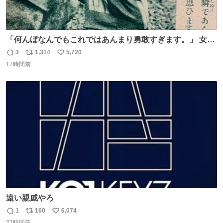
「何んぼなんでもこれではあんまり勇敢すぎます。」 女性
の立ち振る舞い指南コーナーで、大股を「下品」や「はし
3
1,314
5,720
返
リ
い
たない」という言葉を使わず「勇敢すぎます」と洒落っ気
17時間前
信
ポ
い
たっぷりにたしなめる当時の言葉選びよ 勇敢すぎます、使
数
ス
ね
っていきたい… （昭和4年婦人倶楽部新年号より）
ト
数
数
遠い親戚やろ
1
160
6,074
返
リ
い
23時間前