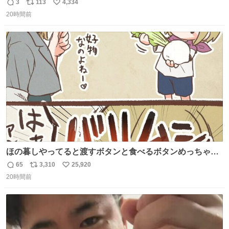
😭
3
113
4,334
返
リ
い
20時間前
信
ポ
い
数
ス
ね
ト
数
数
ほの暮しやってると渡すボタンと食べるボタンめっちゃ間
違えるんやけど
65
3,310
25,920
返
リ
い
20時間前
信
ポ
い
数
ス
ね
ト
数
数