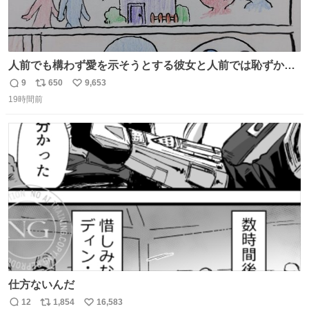
人前でも構わず愛を示そうとする彼女と人前では恥ずかし
いけど彼女を死ぬほど愛している彼氏 同士いませんか✋️
9
650
9,653
返
リ
い
19時間前
信
ポ
い
数
ス
ね
ト
数
数
仕方ないんだ
12
1,854
16,583
返
リ
い