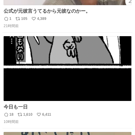
公式が元彼言うてるから元彼なのかー。
1
105
4,389
返
リ
い
21時間前
信
ポ
い
数
ス
ね
ト
数
数
今日も一日
18
1,610
6,411
返
リ
い
10時間前
信
ポ
い
数
ス
ね