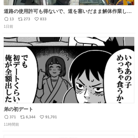
道路の使用許可も得ないで、道を塞いだまま解体作業して
る。 写真を撮ろうとしたら「勝手に写真撮るな馬鹿野郎」
13
273
833
返
リ
い
と罵倒されるなど。
1日前
信
ポ
い
数
ス
ね
ト
数
数
弟の初デート
371
6,344
91,701
返
リ
い
11時間前
信
ポ
い
数
ス
ね