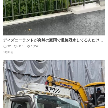
ディズニーランドが突然の豪雨で道路冠水してるんだけど
☔️ この雨で今年初のミッションクールダウン中止。幾ら何
32
115
1,257
返
リ
い
でもやばすぎだろ...
5時間前
信
ポ
い
数
ス
ね
ト
数
数