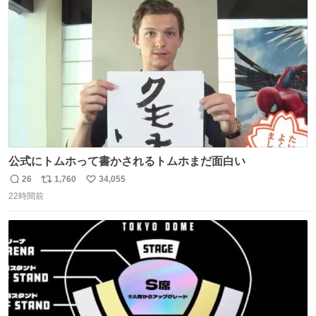
ト
数
数
公式にトムホって書かされるトムホまだ面白い
26
1,760
34,055
返
リ
い
22時間前
信
ポ
い
数
ス
ね
ト
数
数