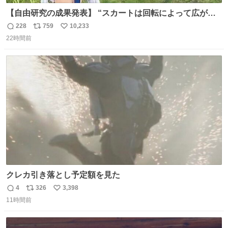
【自由研究の成果発表】 “スカートは回転によって広がる
が、岡澤恋によって270°までなら広がらずに回転が可能な
228
759
10,233
返
リ
い
ことが証明された！”
22時間前
信
ポ
い
数
ス
ね
ト
数
数
クレカ引き落とし予定額を見た
4
326
3,398
返
リ
い
11時間前
信
ポ
い
数
ス
ね
ト
数