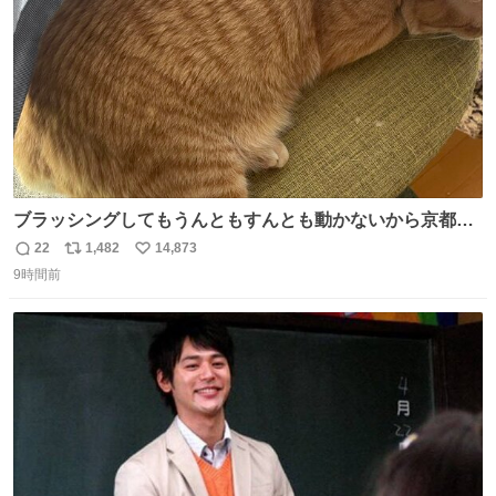
ブラッシングしてもうんともすんとも動かないから京都の
寺にある庭みたいになってる
22
1,482
14,873
返
リ
い
9時間前
信
ポ
い
数
ス
ね
ト
数
数