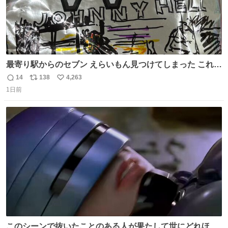
最寄り駅からのセブン えらいもん見つけてしまった これ売
ってくれへんかな… #浅井健一 #ポテチ #ロックの名盤
14
138
4,263
返
リ
い
1日前
信
ポ
い
数
ス
ね
ト
数
数
このシーンで抜いたことのある人が果たして世にどれほど