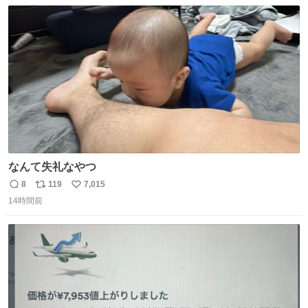
数
ス
ね
ト
数
数
なんて失礼なやつ
8
119
7,015
返
リ
い
14時間前
信
ポ
い
数
ス
ね
ト
数
数