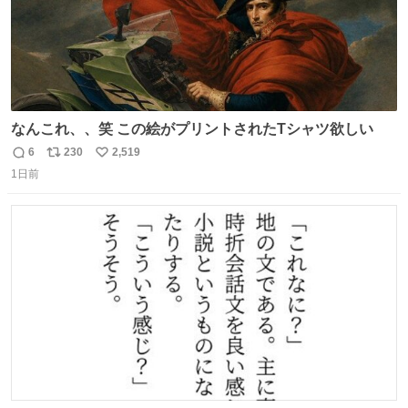
なんこれ、、笑 この絵がプリントされたTシャツ欲しい
6
230
2,519
返
リ
い
1日前
信
ポ
い
数
ス
ね
ト
数
数