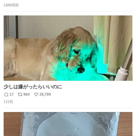
返
リ
い
18時間前
信
ポ
い
数
ス
ね
ト
数
数
少しは嫌がったらいいのに
17
984
28,789
返
リ
い
1日前
信
ポ
い
数
ス
ね
ト
数
数