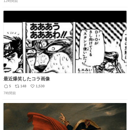
12時間前
信
ポ
い
数
ス
ね
ト
数
数
最近爆笑したコラ画像
5
148
1,530
返
リ
い
7時間前
信
ポ
い
数
ス
ね
ト
数
数