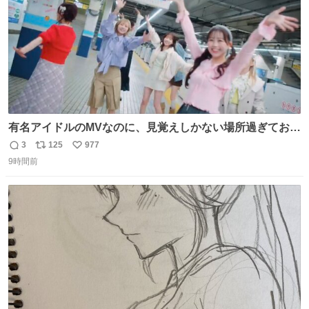
有名アイドルのMVなのに、見覚えしかない場所過ぎておも
ろいな
3
125
977
返
リ
い
9時間前
信
ポ
い
数
ス
ね
ト
数
数