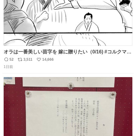
オラは一番美しい苗字を 嫁に贈りたい（0/16) #コルクマン
ガ専科
52
3,511
14,666
返
リ
い
1日前
信
ポ
い
数
ス
ね
ト
数
数