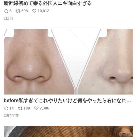
新幹線初めて乗る外国人ニキ面白すぎる
6
608
10,812
返
リ
い
1日前
信
ポ
い
数
ス
ね
ト
数
数
before私すぎてこれやりたいけど何をやったら右になれる
の
14
189
7,396
返
リ
い
20時間前
信
ポ
い
数
ス
ね
ト
数
数