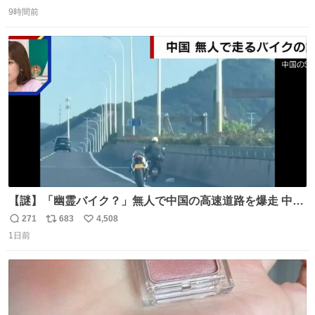
返
リ
い
9時間前
信
ポ
い
数
ス
ね
ト
数
数
【謎】「幽霊バイク？」無人で中国の高速道路を爆走 中国
で珍しい光景が目撃された。人が乗っていないバイクが高
271
683
4,508
返
リ
い
速道路を倒れず走り続けており、さらに車線変更も。その
1日前
信
ポ
い
まま5キロも走り続けていたという。
数
ス
ね
ト
数
数