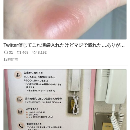
Twitter信じてこれ涙袋入れたけどマジで盛れた…ありがと
う…
31
408
8,192
返
リ
い
12時間前
信
ポ
い
数
ス
ね
ト
数
数