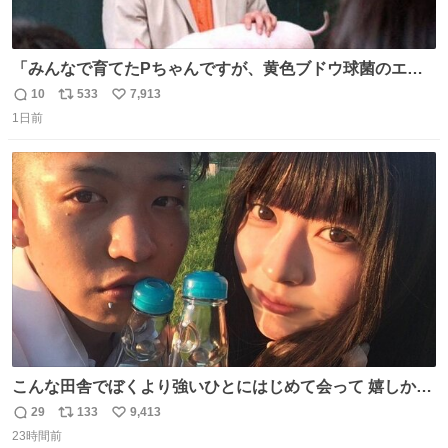
「みんなで育てたPちゃんですが、黄色ブドウ球菌のエン
テロトキシン（耐熱性毒素）が検出されたので、議論する
10
533
7,913
返
リ
い
までもなく処分が決まりました」
1日前
信
ポ
い
数
ス
ね
ト
数
数
こんな田舎でぼくより強いひとにはじめて会って 嬉しかっ
たよ
29
133
9,413
返
リ
い
23時間前
信
ポ
い