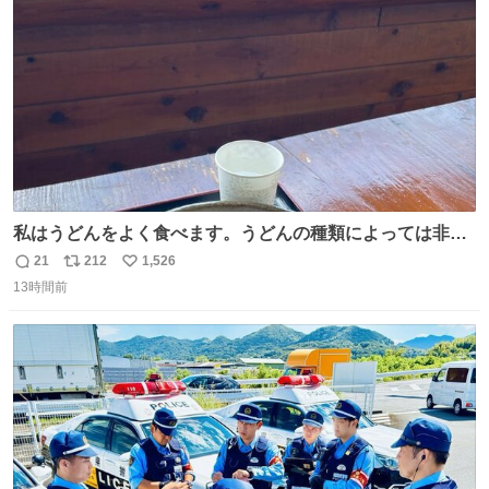
数
私はうどんをよく食べます。うどんの種類によっては非常
食にもなります。生うどんは消費期限が短く、冷凍うどん
21
212
1,526
返
リ
い
は長持ちする代わりに停電に弱いので、乾麺タイプのうど
13時間前
信
ポ
い
んなら水分が少なく長期保存するのにおすすめです。アル
数
ス
ね
ファ化米や缶詰など、色々な非常食がありますが、うどん
ト
数
数
もいかがでしょうか？