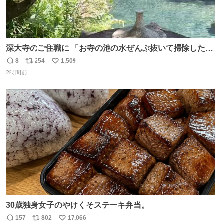
深大寺のご住職に 「お寺の池の水ぜんぶ抜いて掃除した
ら、 モネの池くらい綺麗になったから見てみて」 といわれ
8
254
1,509
返
リ
い
訪れたら 本当にモネの池くらい綺麗でした。 蓮こそ咲いて
2時間前
信
ポ
い
ないけど言いたいことわかります。 輝くエメラルドだ‼︎
数
ス
ね
iPhone16カメラで撮影して無加工です。
ト
数
数
30歳独身女子のやけくそステーキ弁当。
157
802
17,066