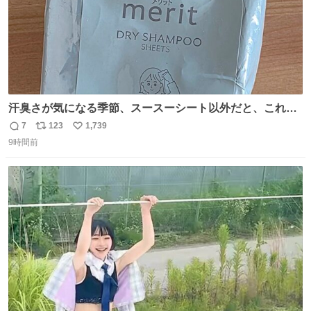
汗臭さが気になる季節、スースーシート以外だと、これが
とにかくスッキリする。2年くらい前に #生活は踊る で紹
7
123
1,739
返
リ
い
介したやつ。おじさんにもおばさんにもオススメだ。ドラ
9時間前
信
ポ
い
ストに売ってるぞ。ドライシャンプーって書いてあるけど
数
ス
ね
汗拭きシートみたいなもの。耳裏襟足首筋がんがん拭いて
ト
数
数
汗臭不安を解消。