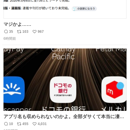
マジかよ……
35
103
967
返
リ
い
6時間前
信
ポ
い
数
ス
ね
ト
数
数
アプリ名も収められないのかよ。全部ダサくて本当に凄
い。 https://t.co/LemyLGyVkR
10
455
4,031
返
リ
い