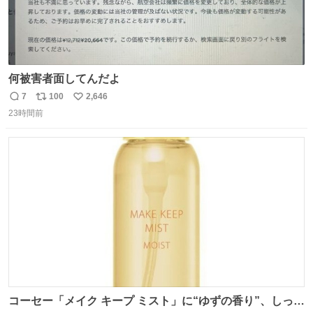
何被害者面してんだよ
7
100
2,646
返
リ
い
23時間前
信
ポ
い
数
ス
ね
ト
数
数
コーセー「メイク キープ ミスト」に“ゆずの香り”、しっと