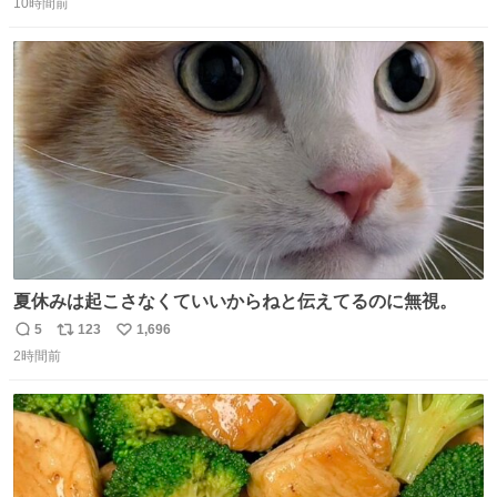
10時間前
信
ポ
い
数
ス
ね
ト
数
数
夏休みは起こさなくていいからねと伝えてるのに無視。
5
123
1,696
返
リ
い
2時間前
信
ポ
い
数
ス
ね
ト
数
数