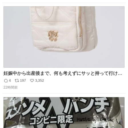
数
ス
ね
ト
数
数
妊娠中から出産後まで、何も考えずにサッと持って行ける
ようなショルダーバッグが欲しいな〜と思っていたのだけ
4
197
3,352
返
リ
い
ど snidelでめちゃくちゃピッタリなものを見つけたので買
22時間前
信
ポ
い
った！✨ スマホと小物とペットボトルが入るの最高すぎる
数
ス
ね
🥹 しかもスマホ入れ独立してるしファスナーない！地味に
ト
数
数
嬉しいやつ！！！