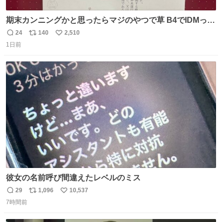
期末カンニングかと思ったらマジのやつで草 B4でIDMって
ことはおそらく就職だし、内定取り消し？ それと夏休み期
24
140
2,510
返
リ
い
間の停学って無意味じゃね？
1日前
信
ポ
い
数
ス
ね
ト
数
数
彼女の名前呼び間違えたレベルのミス
29
1,096
10,537
返
リ
い
7時間前
信
ポ
い
数
ス
ね