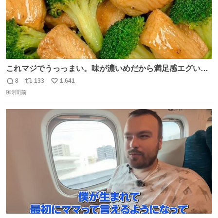
これマジでうっっまい。味が濃いめだから満足感エグいし
1週間で3キロ痩せた😭
8
133
1,641
返
リ
い
9時間前
信
ポ
い
数
ス
ね
ト
数
数