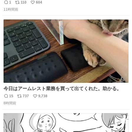
りツヤ肌叶う保湿タイプ - fashion-press.net/news/148945
1
110
604
返
リ
い
11時間前
信
ポ
い
数
ス
ね
ト
数
数
今日はアームレスト業務を買って出てくれた。助かる。
15
737
9,738
返
リ
い
8時間前
信
ポ
い
数
ス
ね
ト
数
数