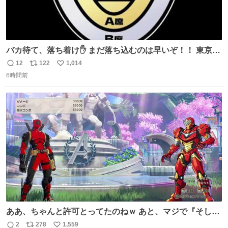
バカ待て、落ち着け✋ まだ落ち込むのは早いぞ！！ 東京ド
ームの最大キャパ5.5万人に対して席数の配分はだいたい S
12
122
1,014
返
リ
い
席（アリーナ）：約1.4万人 A席（1階スタンド）：約2.5万
6時間前
信
ポ
い
人 B席（2階スタンド）：約1.5万人 一番席数が多いA席は
数
ス
ね
一次だけで全枠出し切るわけないし、二次からは全体の3
ト
数
数
割を占める
ああ、ちゃんと許可とってたのねｗ あと、マジで『そして
時は動き出す』って言ってて草オブ草
2
278
1,559