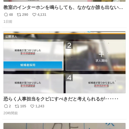
教室のインターホンを鳴らしても、なかなか誰も出ないこ
とがあります…。 もしかすると「電話の出方」に困ってい
48
290
4,131
返
リ
い
るのかもしれません。 そこで「何を話せばいいか」が見え
1日前
信
ポ
い
る手引きを用意して、安心して電話に出られるようにしま
数
ス
ね
す。 インターホンの応対も大切なコミュニケーションの学
ト
数
数
びです。
恐らく人事担当をクビにすべきだと考えられるが‥‥‥
2
105
1,243
返
リ
い
20時間前
信
ポ
い
数
ス
ね
ト
数