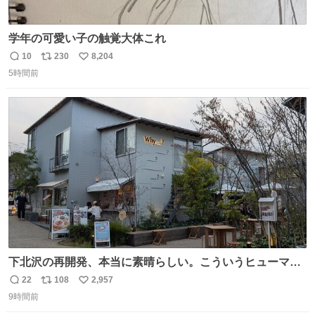
学年の可愛い子の触覚大体これ
10
230
8,204
返
リ
い
5時間前
信
ポ
い
数
ス
ね
ト
数
数
下北沢の再開発、本当に素晴らしい。こういうヒューマン
スケールの開発がいいんだよ。
22
108
2,957
返
リ
い
9時間前
信
ポ
い