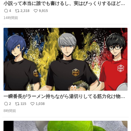
小説って本当に誰でも書けるし、実はびっくりするほど自
由だし、みんなもっと好きに文字で遊べばいいんじゃない
4
2,318
9,915
返
リ
い
かなって思うよ〜
14時間前
信
ポ
い
数
ス
ね
ト
数
数
一瞬番長がラーメン持ちながら湯切りしてる筋力化け物か
と思ったwww
2
115
1,038
返
リ
い
8時間前
信
ポ
い
数
ス
ね
ト
数