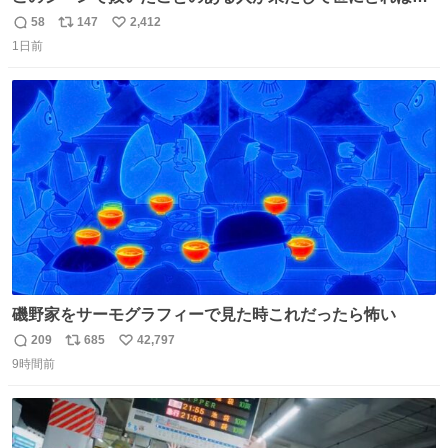
いることか このアカウントに辿り着いた皆さんとは、ロボ
58
147
2,412
返
リ
い
コップ2についてこれからもぜひ語り合っていきたい
1日前
信
ポ
い
数
ス
ね
ト
数
数
磯野家をサーモグラフィーで見た時これだったら怖い
209
685
42,797
返
リ
い
9時間前
信
ポ
い
数
ス
ね
ト
数
数