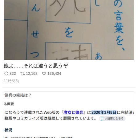
数
娘よ……それは違うと思うぞ
822
12,102
126,424
返
リ
い
11時間前
信
ポ
い
数
ス
ね
ト
数
数