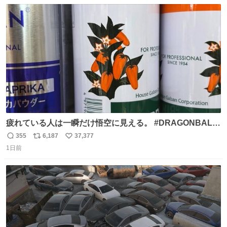
数
ス
ね
ト
数
数
疲れている人は一瞬だけ悟空に見える。 #DRAGONBALL
#ドラゴンボール
355
6,187
37,377
返
リ
い
1日前
信
ポ
い
数
ス
ね
ト
数
数