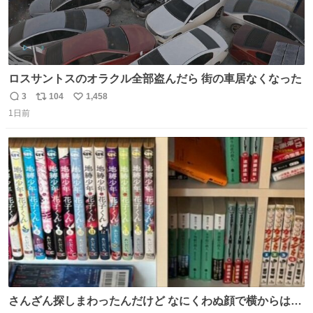
ロスサントスのオラクル全部盗んだら 街の車居なくなった
3
104
1,458
返
リ
い
1日前
信
ポ
い
数
ス
ね
ト
数
数
さんざん探しまわったんだけど なにくわぬ顔で横からはえ