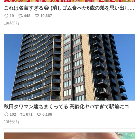
これは名言すぎる😂 (消しゴム食べた6歳の弟を思い出しな
がら)
19
448
10,667
返
リ
い
19時間前
信
ポ
い
数
ス
ね
ト
数
数
秋田タワマン建ちまくってる 高齢化ヤバすぎて駅前にコン
パクトシティつくって高齢者を住ませる考えらしい 病院も
102
671
6,186
返
リ
い
全部駅前にある
13時間前
信
ポ
い
数
ス
ね
ト
数