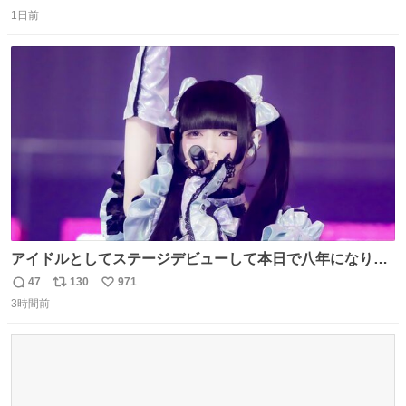
返
リ
い
1日前
信
ポ
い
数
ス
ね
ト
数
数
アイドルとしてステージデビューして本日で八年になりま
した。これからもここに居続けられますように❤︎
47
130
971
返
リ
い
3時間前
信
ポ
い
数
ス
ね
ト
数
数