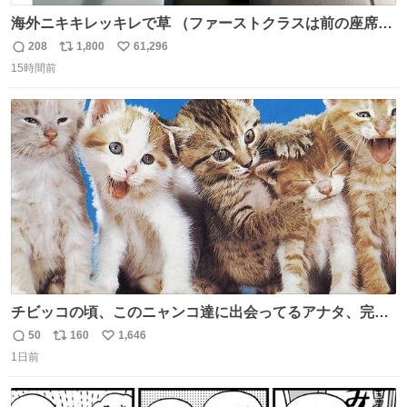
海外ニキキレッキレで草 （ファーストクラスは前の座席で
あるため）
208
1,800
61,296
返
リ
い
15時間前
信
ポ
い
数
ス
ね
ト
数
数
チビッコの頃、このニャンコ達に出会ってるアナタ、完全
なる同世代（笑） #70年代 #80年代 #昭和レトロ
50
160
1,646
返
リ
い
1日前
信
ポ
い
数
ス
ね
ト
数