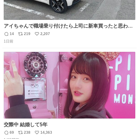
アイちゃんで職場乗り付けたら上司に新車買ったと思われ
たの嬉しすぎる。 20年落ちの車もやりようによっては新車
14
219
2,207
返
リ
い
っぽく見えるってことよ。 令和の車の横に並べても違和感
1日前
信
ポ
い
ない平成18年式です。
数
ス
ね
ト
数
数
交際中 結婚して5年
69
238
14,363
返
リ
い