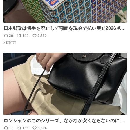
日本郵政は切手を廃止して額面を現金で払い戻せ2026 #日
本郵政 @JapanPostHD_PR
26
144
2,230
返
リ
い
8時間前
信
ポ
い
数
ス
ね
ト
数
数
ロンシャンのこのシリーズ、なかなか安くならないのにセ
ール価格になってる🖤✨レザーなのが反則級にかわいい。
17
133
3,304