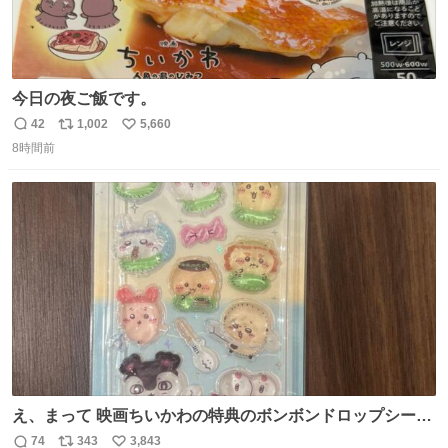
今日の夜ご飯です。
42
1,002
5,660
返
リ
い
8時間前
信
ポ
い
数
ス
ね
ト
数
数
え、まって 映画ちいかわの特典のボンボンドロップシール
もうメルカリにでてるやん #ちいかわ
74
343
3,843