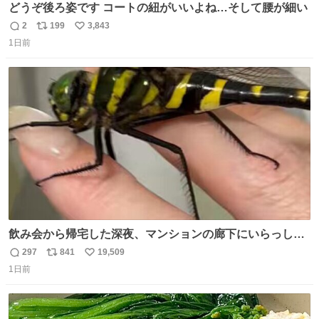
どうぞ後ろ姿です コートの紐がいいよね…そして腰が細い
2
199
3,843
返
リ
い
1日前
信
ポ
い
数
ス
ね
ト
数
数
飲み会から帰宅した深夜、マンションの廊下にいらっしゃ
ったオニヤンマ様 まさかこんな都会でお会いできるなんて
297
841
19,509
返
リ
い
思っておらず大興奮しております かっこよすぎる 指を差し
1日前
信
ポ
い
伸べると乗ってきてくれたのでひとまず一緒に帰宅しまし
数
ス
ね
たが、飛ばないということは弱っていらっしゃるのでしょ
ト
数
数