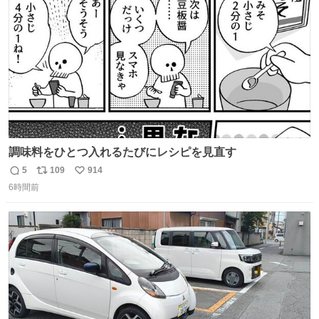
数
調味料をひとつ入れるたびにレシピを見直す
5
109
914
返
リ
い
6時間前
信
ポ
い
数
ス
ね
ト
数
数