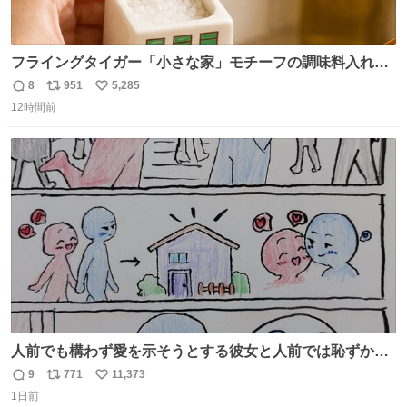
フライングタイガー「小さな家」モチーフの調味料入れ、
並べれば“デンマークの街並み”に ピンク・グリーン・テラ
8
951
5,285
返
リ
い
コッタの全9種 - fashion-press.net/news/149552
12時間前
信
ポ
い
数
ス
ね
ト
数
数
人前でも構わず愛を示そうとする彼女と人前では恥ずかし
いけど彼女を死ぬほど愛している彼氏 同士いませんか✋️
9
771
11,373
返
リ
い
1日前
信
ポ
い