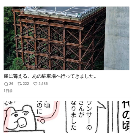
数
ス
ね
ト
数
数
崖に聳える、あの駐車場へ行ってきました。
26
222
2,685
返
リ
い
1日前
信
ポ
い
数
ス
ね
ト
数
数