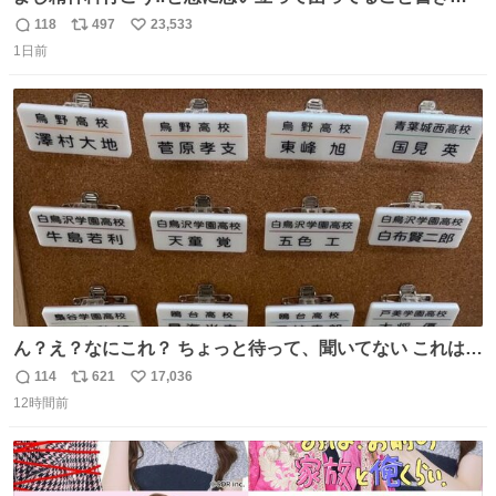
してたらペン止まらなくなってすごい勢いで埋まってワロ
118
497
23,533
返
リ
い
タ
1日前
信
ポ
い
数
ス
ね
ト
数
数
ん？え？なにこれ？ ちょっと待って、聞いてない これは販
売されているのもですか？
114
621
17,036
返
リ
い
12時間前
信
ポ
い
数
ス
ね
ト
数
数