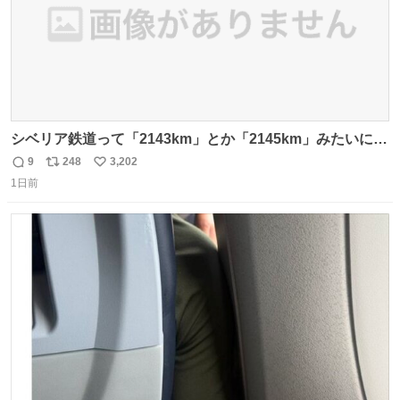
シベリア鉄道って「2143km」とか「2145km」みたいに、
モスクワからの距離名そのままの駅名があるんですね。
9
248
3,202
返
リ
い
1日前
信
ポ
い
数
ス
ね
ト
数
数