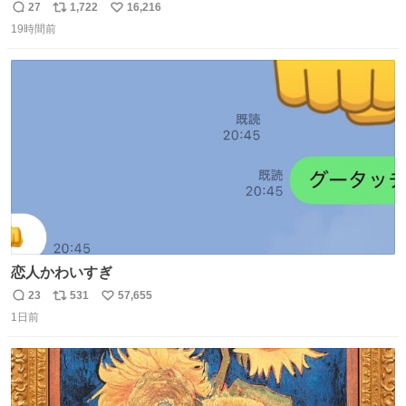
てた
27
1,722
16,216
返
リ
い
19時間前
信
ポ
い
数
ス
ね
ト
数
数
恋人かわいすぎ
23
531
57,655
返
リ
い
1日前
信
ポ
い
数
ス
ね
ト
数
数