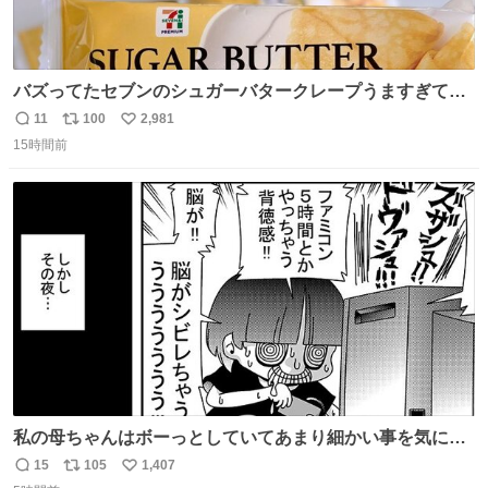
バズってたセブンのシュガーバタークレープうますぎて
7NOWで買い溜め🛒💭
11
100
2,981
返
リ
い
15時間前
信
ポ
い
数
ス
ね
ト
数
数
私の母ちゃんはボーっとしていてあまり細かい事を気にし
ません。優秀な人の多い現代の価値観から見ると、あまり
15
105
1,407
返
リ
い