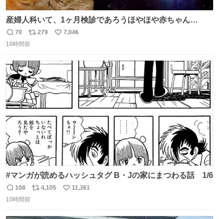
産婦人科いて、1ヶ月検診であろうほやほや赤ちゃん👩‍🍼
と推定2,3歳の女の子👧🏻をワンオペで連れてるママがいる
70
279
7,046
返
リ
い
のだけども 女の子ずっとママの側から離れない…⁉️ 手を繋
16時間前
信
ポ
い
がなくてもうろちょろしないしママが歩いたらピクミンみ
数
ス
ね
たいにﾄﾃﾄﾃついてってるし逃走しないし脱走しないし逃げ
ト
数
数
ないし走ら文字数
#マンガが読めるハッシュタグ B・Jの家にまつわる話 1/6
108
4,105
11,361
返
リ
い
10時間前
信
ポ
い
数
ス
ね