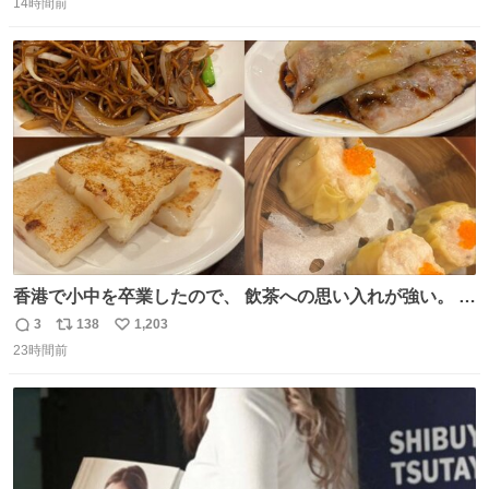
14時間前
信
ポ
い
数
ス
ね
ト
数
数
香港で小中を卒業したので、 飲茶への思い入れが強い。 常
に現地の味を探している。 横浜中華街まで行き、店を厳選
3
138
1,203
返
リ
い
すれば流石に出会えるけど、もっと近場で気軽に行ける店
23時間前
信
ポ
い
はないか。 代々木にあった。 多少違うかなというのもあっ
数
ス
ね
たけど、 総合的には満足。
ト
数
数