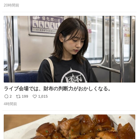
返
リ
い
持ってるだけでコーデが格上げされる。
20時間前
信
ポ
い
数
ス
ね
ト
数
数
ライブ会場では、財布の判断力がおかしくなる。
2
199
1,015
返
リ
い
4時間前
信
ポ
い
数
ス
ね
ト
数
数