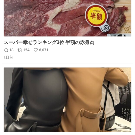
スーパー幸せランキング3位 半額の赤身肉
18
154
6,071
返
リ
い
1日前
信
ポ
い
数
ス
ね
ト
数
数