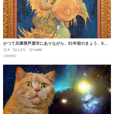
かつて兵庫県芦屋市にありながら、81年前のきょう、8月6
日の阪神大空襲の折に残念ながら焼失した、 #ゴッホ の幻
9
1,171
4,088
返
リ
い
の「 #ヒマワリ 」。 当館は、東京都にある武者小路実篤記
12時間前
信
ポ
い
念館にご協力いただき、当時発行されたカラー印刷画集よ
数
ス
ね
り陶板で原寸大に再現し、2014年より展示しています。 #
ト
数
数
大塚国際美術館