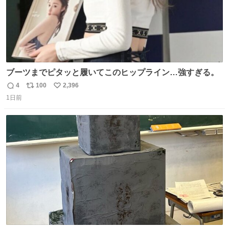
ブーツまでピタッと履いてこのヒップライン…強すぎる。
4
100
2,396
返
リ
い
1日前
信
ポ
い
数
ス
ね
ト
数
数