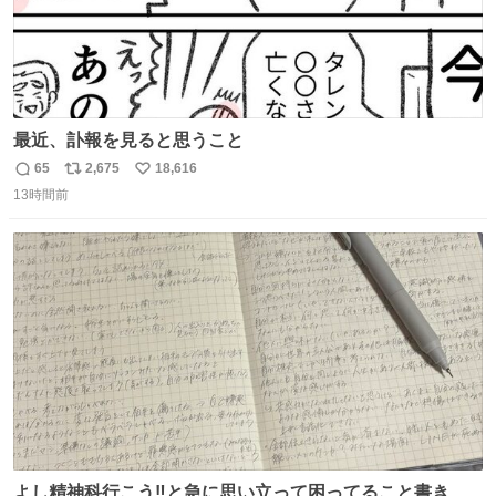
最近、訃報を見ると思うこと
65
2,675
18,616
返
リ
い
13時間前
信
ポ
い
数
ス
ね
ト
数
数
よし精神科行こう‼️と急に思い立って困ってること書き出