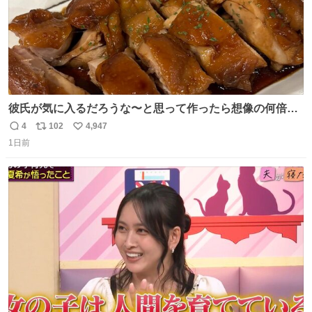
彼氏が気に入るだろうな〜と思って作ったら想像の何倍も
美味しい美味しい言ってくれて嬉しい
4
102
4,947
返
リ
い
1日前
信
ポ
い
数
ス
ね
ト
数
数