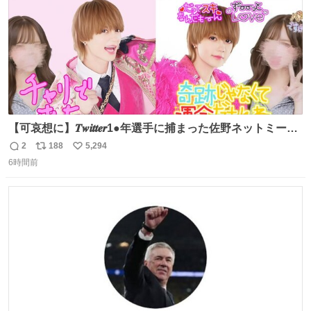
【可哀想に】𝑻𝒘𝒊𝒕𝒕𝒆𝒓1●年選手に捕まった佐野ネットミーム
勇斗さんのコラボプリ
2
188
5,294
返
リ
い
6時間前
信
ポ
い
数
ス
ね
ト
数
数