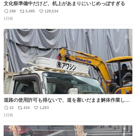
文化祭準備中だけど、机上があまりにいじめっぽすぎる
298
5,495
129,534
返
リ
い
1日前
信
ポ
い
数
ス
ね
ト
数
数
道路の使用許可も得ないで、道を塞いだまま解体作業して
る。 写真を撮ろうとしたら「勝手に写真撮るな馬鹿野郎」
22
434
1,203
返
リ
い
と罵倒されるなど。
1日前
信
ポ
い
数
ス
ね
ト
数