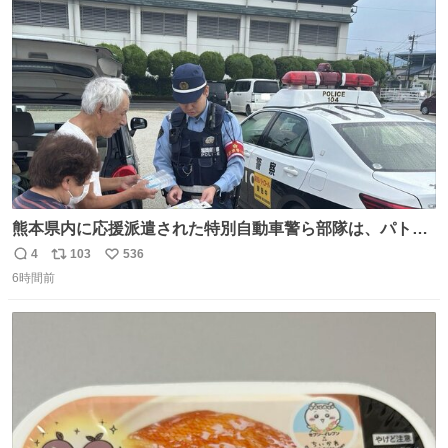
ト
数
数
熊本県内に応援派遣された特別自動車警ら部隊は、パトロ
ールを通じて車中泊者への声掛けも行っています。写真
4
103
536
返
リ
い
は、福岡県警察の特別自動車警ら部隊が八代警察署管内の
6時間前
信
ポ
い
車中泊者に対して、熱中症について注意喚起する様子で
数
ス
ね
す。こまめな水分・塩分補給を行ってください。 #令和８
ト
数
数
年熊本地震 #福岡県警察