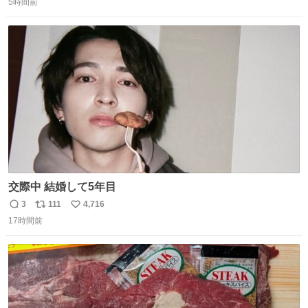
優秀な母親ではないかもしれません。でも、だからこそ、
5時間前
信
ポ
い
私はそういう母親が大好きです。今も昔もすごくリラック
数
ス
ね
スします。「優秀」と「良い」は別なんですよね。 1/2
ト
数
数
交際中 結婚して5年目
3
111
4,716
返
リ
い
17時間前
信
ポ
い
数
ス
ね
ト
数
数