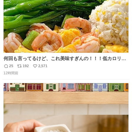
うか…素敵すぎる
何回も言ってるけど、これ美味すぎんの！！！低カロリー
で満足感エグいから一生食べてる😭
25
192
2,571
返
リ
い
12時間前
信
ポ
い
数
ス
ね
ト
数
数