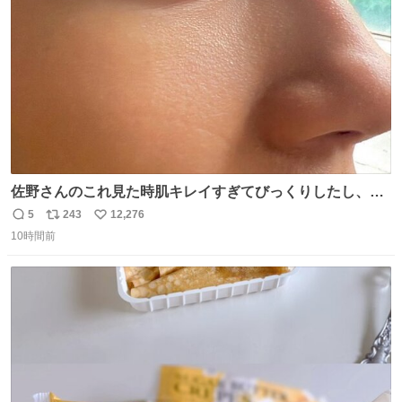
数
佐野さんのこれ見た時肌キレイすぎてびっくりしたし、や
はりアイドルって体型･肌管理すごすぎる
5
243
12,276
返
リ
い
10時間前
信
ポ
い
数
ス
ね
ト
数
数