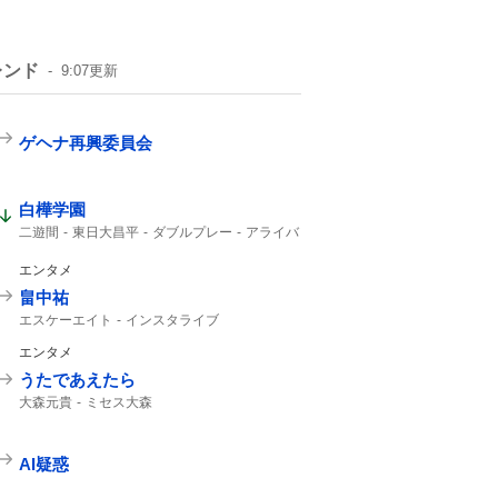
レンド
9:07
更新
ゲヘナ再興委員会
白樺学園
二遊間
東日大昌平
ダブルプレー
アライバ
東日本国際大昌平
入ケ町
スーパープレー
ビデオ検証
2年生
ゲッツー
高校野球
エンタメ
畠中祐
エスケーエイト
インスタライブ
エンタメ
うたであえたら
大森元貴
ミセス大森
AI疑惑