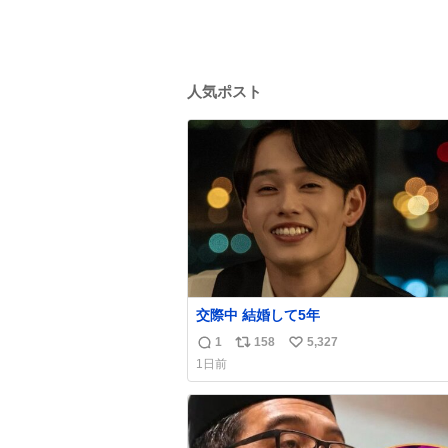
人気ポスト
交際中 結婚して5年
1
158
5,327
返
リ
い
1日前
信
ポ
い
数
ス
ね
ト
数
数