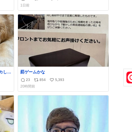
返
リ
い
もったいないだろ」 「静電気を逃がし、熱く
1日前
なった地面の温度を下げ、引火事故の防止の
信
ポ
い
為必要な作業です」 👴「水不足の昨今にもっ
数
ス
ね
たいないことをするな!!」 それでは歌いま
ト
数
す、聞いてください 「井戸水」
数
カして
罰ゲームかな
能な
23
854
5,393
返
リ
い
読め
20時間前
信
ポ
い
数
ス
ね
ト
数
数