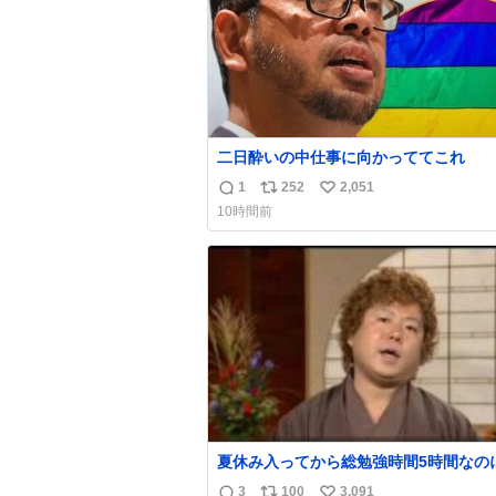
二日酔いの中仕事に向かっててこれ
1
252
2,051
返
リ
い
10時間前
信
ポ
い
数
ス
ね
ト
数
数
夏休み入ってから総勉強時間5時間なの
日京大オープンで今これ
3
100
3,091