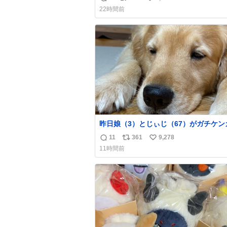
返
リ
い
22時間前
信
ポ
い
数
ス
ね
ト
数
数
昨日娘（3）とじぃじ（67）がガチケン
て修羅場だったんだけど、ふぉるては可
11
361
9,278
返
リ
い
限り平たくなってました。犬が1番空気
11時間前
る。
信
ポ
い
数
ス
ね
ト
数
数