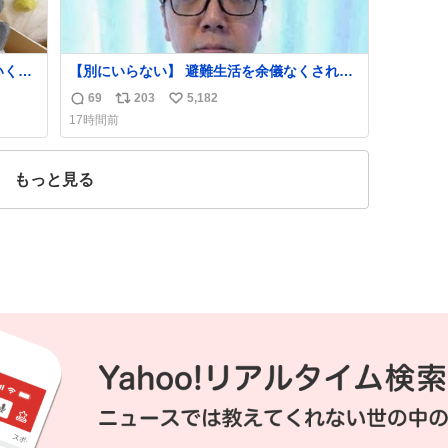
【別にいらない】 避難生活を余儀なくされて
いる子どもたちのためにヒカキンボックス
69
203
5,182
返
リ
い
1000個を寄付させていただきました
17時間前
信
ポ
い
数
ス
ね
ト
数
もっと見る
数