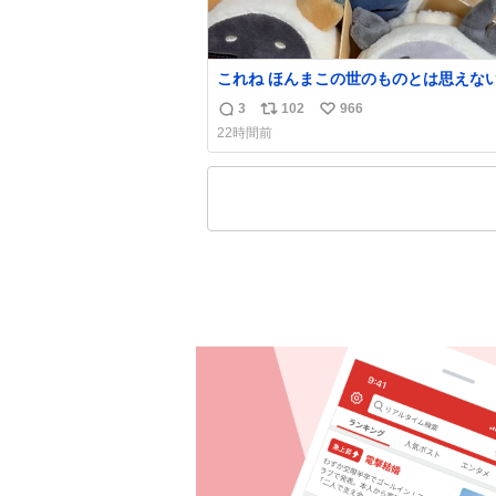
これね ほんまこの世のものとは思えないくら
い臭いの マジで、死ぬほど、臭い 中に入って
3
102
966
返
リ
い
る謎スクイーズのせいなんだけど
22時間前
信
ポ
い
数
ス
ね
ト
数
数