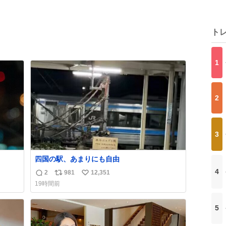
ト
1
2
3
四国の駅、あまりにも自由
4
2
981
12,351
返
リ
い
19時間前
信
ポ
い
数
ス
ね
5
ト
数
数