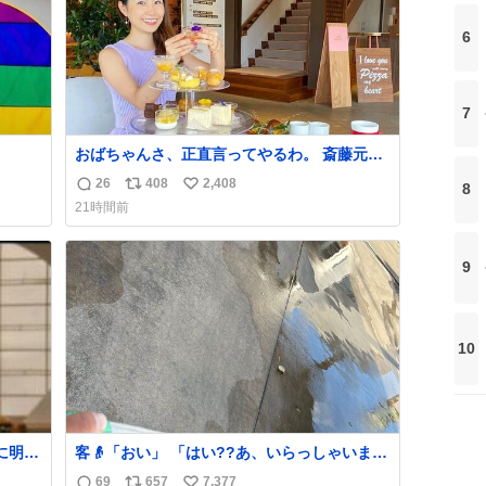
6
7
おばちゃんさ、正直言ってやるわ。 斎藤元彦
と関わった事でアンタはこれか先キラキラ輝
26
408
2,408
8
返
リ
い
けないんよ、残念ながら。 #折田楓 #merchu
21時間前
信
ポ
い
数
ス
ね
ト
数
9
数
10
に明後
客👴「おい」 「はい??あ、いらっしゃいま
せ」 👴「さっきからずっと水出しっぱなしで
69
657
7,377