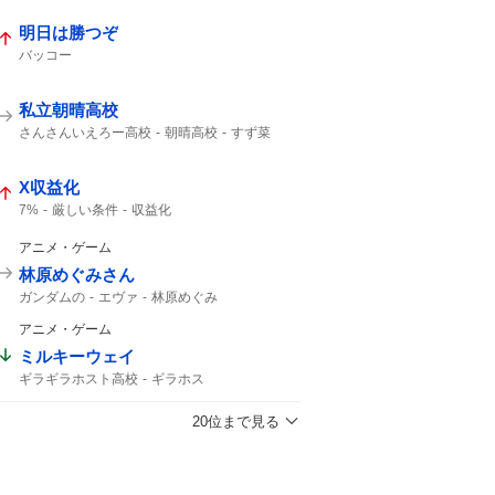
明日は勝つぞ
バッコー
私立朝晴高校
さんさんいえろー高校
朝晴高校
すず菜
朝晴
第3試合
さんさん
X収益化
7%
厳しい条件
収益化
アニメ・ゲーム
林原めぐみさん
ガンダムの
エヴァ
林原めぐみ
アニメ・ゲーム
ミルキーウェイ
ギラギラホスト高校
ギラホス
流星ミルキーウェイ
逃げ切った
20位まで見る