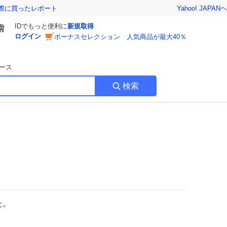
Yahoo! JAPAN
ヘ
実際に買ったレポート
IDでもっと便利に
新規取得
ログイン
ボーナスセレクション 人気商品が最大40％
ース
検索
た。