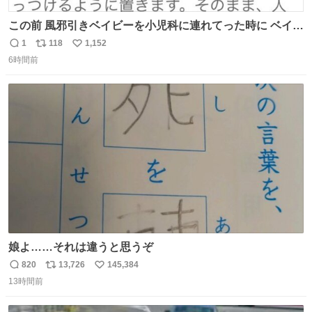
この前 風邪引きベイビーを小児科に連れてった時に ベイビ
ーが鼻水ズルズルになっちゃったんだけど、 この方法思い
1
118
1,152
返
リ
い
出してやってみたら めっちゃ鼻水取れて感動😄✨ 「鼻が摩
6時間前
信
ポ
い
擦で荒れそう…」 と思ってやったことなかったけど、 鼻吸
数
ス
ね
い器無い時の応急処置にとても良いわ🤩 覚えてて損はなか
ト
数
数
った‼️
娘よ……それは違うと思うぞ
820
13,726
145,384
返
リ
い
13時間前
信
ポ
い
数
ス
ね