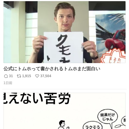
ト
数
数
公式にトムホって書かされるトムホまだ面白い
31
1,915
37,504
返
リ
い
1日前
信
ポ
い
数
ス
ね
ト
数
数