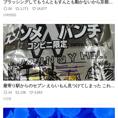
ブラッシングしてもうんともすんとも動かないから京都の
寺にある庭みたいになってる
26
1,771
18,077
返
リ
い
10時間前
信
ポ
い
数
ス
ね
ト
数
数
最寄り駅からのセブン えらいもん見つけてしまった これ売
ってくれへんかな… #浅井健一 #ポテチ #ロックの名盤
14
138
4,263
返
リ
い
1日前
信
ポ
い
数
ス
ね
ト
数
数