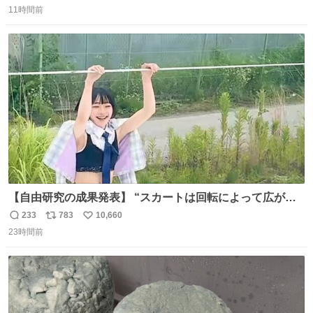
11時間前
信
ポ
い
数
ス
ね
ト
数
数
【自由研究の成果発表】 “スカートは回転によって広がる
が、岡澤恋によって270°までなら広がらずに回転が可能な
233
783
10,660
返
リ
い
ことが証明された！”
23時間前
信
ポ
い
数
ス
ね
ト
数
数