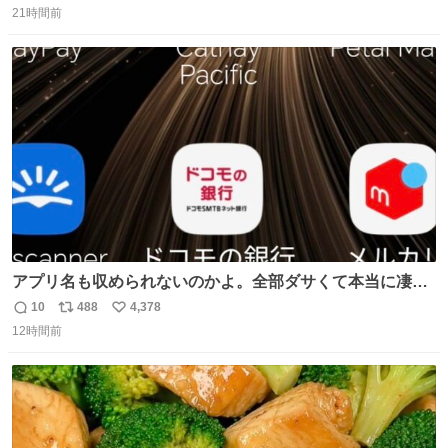
21時間前
信
ポ
い
数
ス
ね
ト
数
数
アプリ名も収められないのかよ。全部ダサくて本当に凄
い。 https://t.co/LemyLGyVkR
10
488
4,378
返
リ
い
12時間前
信
ポ
い
数
ス
ね
ト
数
数