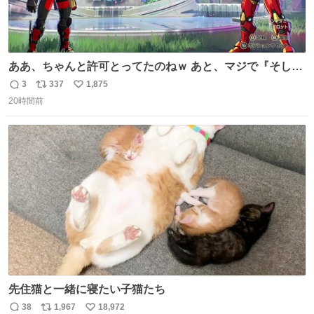
ああ、ちゃんと許可とってたのねｗ あと、マジで『そして
時は動き出す』って言ってて草オブ草
3
337
1,875
返
リ
い
20時間前
信
ポ
い
数
ス
ね
ト
数
数
先住猫と一緒に寝たい子猫たち
38
1,967
18,972
返
リ
い