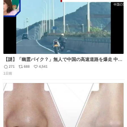
数
【謎】「幽霊バイク？」無人で中国の高速道路を爆走 中国
で珍しい光景が目撃された。人が乗っていないバイクが高
271
688
4,541
返
リ
い
速道路を倒れず走り続けており、さらに車線変更も。その
1日前
信
ポ
い
まま5キロも走り続けていたという。
数
ス
ね
ト
数
数