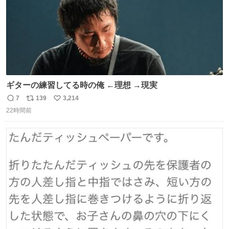
ギターの練習してる時の俺 ←理想 →現実
7
139
3,214
返
リ
い
22時間前
信
ポ
い
数
ス
ね
ト
数
数