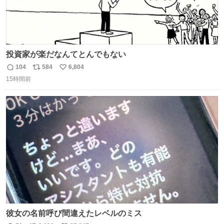
投資家が楽だなんてとんでもない
104
584
6,804
返
リ
い
15時間前
信
ポ
い
数
ス
ね
ト
数
数
彼女の名前呼び間違えたレベルのミス