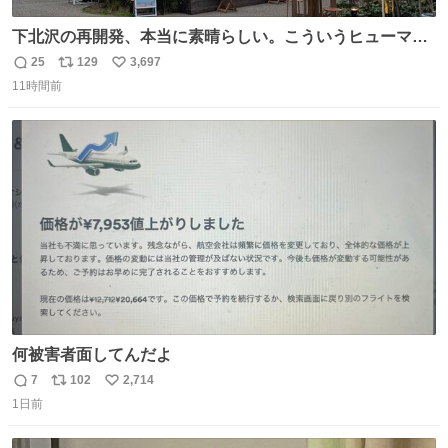
下北沢の再開発、本当に素晴らしい。こういうヒューマン
スケールの開発がいいんだよ。
25
129
3,697
返
リ
い
11時間前
信
ポ
い
数
ス
ね
ト
数
数
何被害者面してんだよ
7
102
2,714
返
リ
い
1日前
信
ポ
い
数
ス
ね