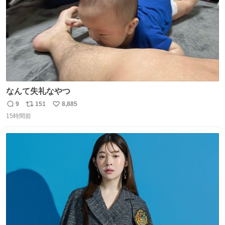
なんて失礼なやつ
9
151
8,885
返
リ
い
15時間前
信
ポ
い
数
ス
ね
ト
数
数