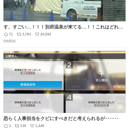
す、すごい…！！！別府温泉が来てる…！！これはどれぐ
らい待つんだろう…
71
3,703
24,592
返
リ
い
6時間前
信
ポ
い
数
ス
ね
ト
数
数
恐らく人事担当をクビにすべきだと考えられるが‥‥‥
2
130
1,446
返
リ
い