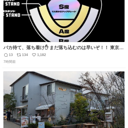
バカ待て、落ち着け✋ まだ落ち込むのは早いぞ！！ 東京ド
ームの最大キャパ5.5万人に対して席数の配分はだいたい S
13
134
1,182
返
リ
い
席（アリーナ）：約1.4万人 A席（1階スタンド）：約2.5万
7時間前
信
ポ
い
人 B席（2階スタンド）：約1.5万人 一番席数が多いA席は
数
ス
ね
一次だけで全枠出し切るわけないし、二次からは全体の3
ト
数
数
割を占める