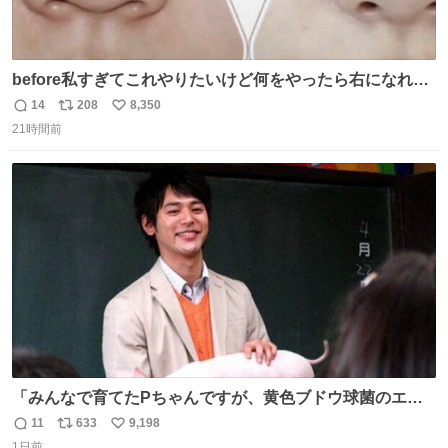
before私すぎてこれやりたいけど何をやったら右になれる
の
14
208
8,350
返
リ
い
21時間前
信
ポ
い
数
ス
ね
ト
数
数
「みんなで育てたPちゃんですが、黄色ブドウ球菌のエン
テロトキシン（耐熱性毒素）が検出されたので、議論する
11
633
9,198
返
リ
い
までもなく処分が決まりました」
1日前