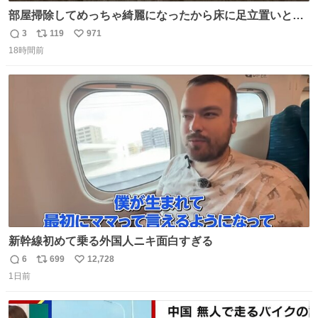
部屋掃除してめっちゃ綺麗になったから床に足立置いとい
たら家族にまだゴミ残ってるよって言われて神
3
119
971
返
リ
い
18時間前
信
ポ
い
数
ス
ね
ト
数
数
新幹線初めて乗る外国人ニキ面白すぎる
6
699
12,728
返
リ
い
1日前
信
ポ
い
数
ス
ね
ト
数