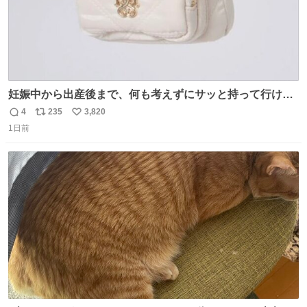
妊娠中から出産後まで、何も考えずにサッと持って行ける
ようなショルダーバッグが欲しいな〜と思っていたのだけ
4
235
3,820
返
リ
い
ど snidelでめちゃくちゃピッタリなものを見つけたので買
1日前
信
ポ
い
った！✨ スマホと小物とペットボトルが入るの最高すぎる
数
ス
ね
🥹 しかもスマホ入れ独立してるしファスナーない！地味に
ト
数
数
嬉しいやつ！！！