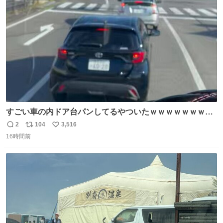
ト
数
数
すごい車の内ドア台パンしてるやついたｗｗｗｗｗｗｗｗ
ｗｗｗｗｗｗ
2
104
3,516
返
リ
い
16時間前
信
ポ
い
数
ス
ね
ト
数
数