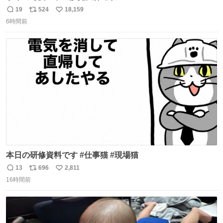
19
524
18,159
返
リ
い
6時間前
信
ポ
い
数
ス
ね
ト
数
数
本日の研修資料です #仕事猫 #現場猫
13
696
2,811
返
リ
い
16時間前
信
ポ
い
数
ス
ね
ト
数
数