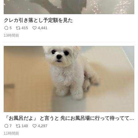
クレカ引き落とし予定額を見た
5
415
4,441
返
リ
い
13時間前
信
ポ
い
数
ス
ね
ト
数
数
「お風呂だよ」 と言うと 先にお風呂場に行って待っててく
れる 賢いライス
7
140
4,297
返
リ
い
11時間前
信
ポ
い