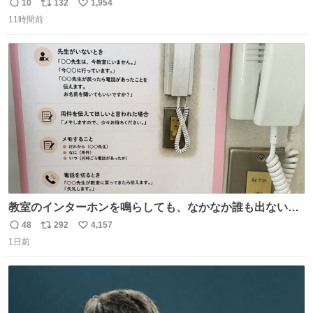
とにかくスッキリする。2年くらい前に #生活は踊る で紹
10
132
1,954
返
リ
い
介したやつ。おじさんにもおばさんにもオススメだ。ドラ
11時間前
信
ポ
い
ストに売ってるぞ。ドライシャンプーって書いてあるけど
数
ス
ね
汗拭きシートみたいなもの。耳裏襟足首筋がんがん拭いて
ト
数
数
汗臭不安を解消。
教室のインターホンを鳴らしても、なかなか誰も出ないこ
とがあります…。 もしかすると「電話の出方」に困ってい
48
292
4,157
返
リ
い
るのかもしれません。 そこで「何を話せばいいか」が見え
1日前
信
ポ
い
る手引きを用意して、安心して電話に出られるようにしま
数
ス
ね
す。 インターホンの応対も大切なコミュニケーションの学
ト
数
数
びです。