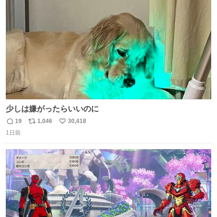
ト
数
数
少しは嫌がったらいいのに
19
1,046
30,418
返
リ
い
1日前
信
ポ
い
数
ス
ね
ト
数
数