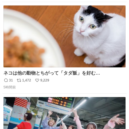
数
ス
ね
ト
数
数
ネコは他の動物とちがって「タダ飯」を好む
nazology.kusuguru.co.jp/archives/94563 米UCの先行研
31
1,472
9,229
返
リ
い
究によると、多くの動物はタスクをクリアしてエサを獲る
5時間前
信
ポ
い
ことを好む傾向があるが、ネコにはこの傾向が見られない
数
ス
ね
のだという。ネコ様は面倒な作業がお嫌いなようです。
ト
数
数