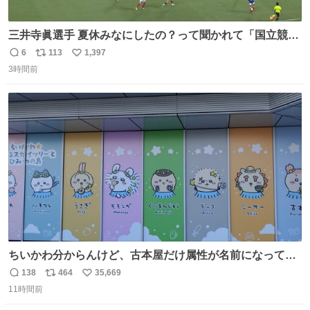
三井寺眞選手 夏休みなにしたの？って聞かれて「国立競技
場でオープニングゴール決めたよ」と答えられるの強すぎ
6
113
1,397
返
リ
い
る
3時間前
信
ポ
い
数
ス
ね
ト
数
数
ちいかわ分からんけど、古本屋だけ属性が名前になってる
のはどういうこと？
138
464
35,669
返
リ
い
11時間前
信
ポ
い
数
ス
ね