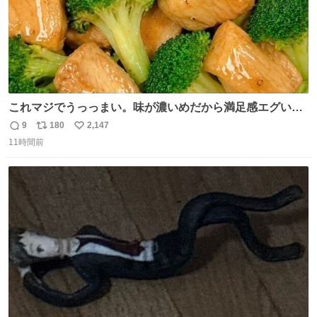
これマジでうっっまい。味が濃いめだから満足感エグいし
1週間で3キロ痩せた😭
9
180
2,147
返
リ
い
11時間前
信
ポ
い
数
ス
ね
ト
数
数