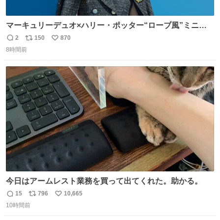
マーキュリーデュオ×ハリー・ポッター“ローブ風”ミニワ
ンピース、「入学許可証」のミニバッグも - fashion-
2
150
870
返
リ
い
press.net/news/149560
8時間前
信
ポ
い
数
ス
ね
ト
数
数
今日はアームレスト業務を買って出てくれた。助かる。
15
796
10,665
返
リ
い
10時間前
信
ポ
い
数
ス
ね