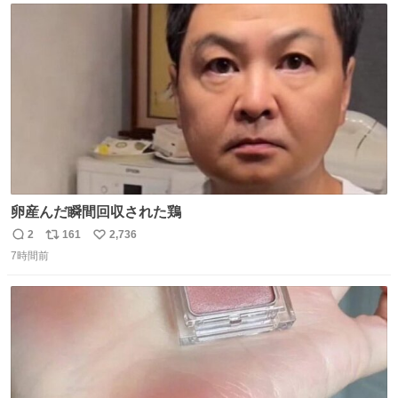
ト
数
数
卵産んだ瞬間回収された鶏
2
161
2,736
返
リ
い
7時間前
信
ポ
い
数
ス
ね
ト
数
数