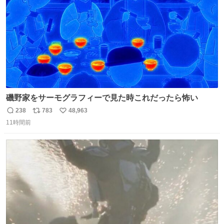
磯野家をサーモグラフィーで見た時これだったら怖い
238
783
48,963
返
リ
い
11時間前
信
ポ
い
数
ス
ね
ト
数
数