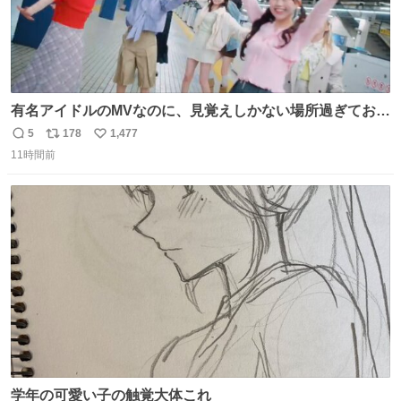
有名アイドルのMVなのに、見覚えしかない場所過ぎておも
ろいな
5
178
1,477
返
リ
い
11時間前
信
ポ
い
数
ス
ね
ト
数
数
学年の可愛い子の触覚大体これ