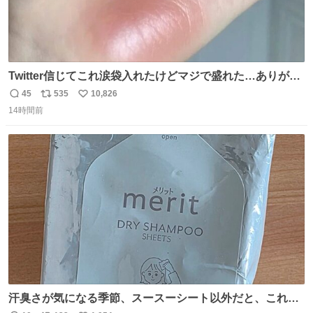
Twitter信じてこれ涙袋入れたけどマジで盛れた…ありがと
う…
45
535
10,826
返
リ
い
14時間前
信
ポ
い
数
ス
ね
ト
数
数
汗臭さが気になる季節、スースーシート以外だと、これが