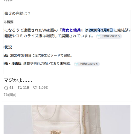
信
ポ
い
数
ス
ね
ト
数
数
マジかよ……
41
116
1,093
返
リ
い
7時間前
信
ポ
い
数
ス
ね
ト
数
数