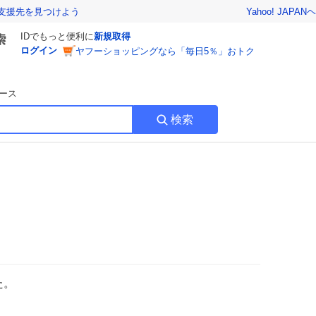
Yahoo! JAPAN
ヘ
支援先を見つけよう
IDでもっと便利に
新規取得
ログイン
ヤフーショッピングなら「毎日5％」おトク
ース
検索
た。