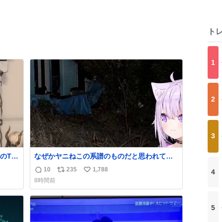
ト
1
2
3
のTL
なぜかヤニねこの系譜のものだと思われてい
るおかゆん #生おかゆ
10
235
1,788
4
返
リ
い
8時間前
信
ポ
い
数
ス
ね
ト
数
5
数