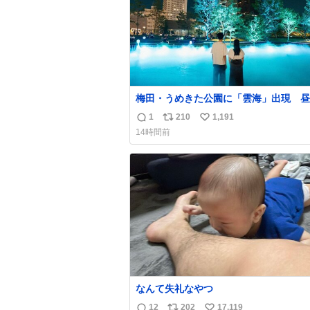
梅田・うめきた公園に「雲海」出現 昼
で異なる演出、昨年は50万人来場
1
210
1,191
返
リ
い
umeda.keizai.biz/headline/4657/
14時間前
信
ポ
い
数
ス
ね
ト
数
数
なんて失礼なやつ
12
202
17,119