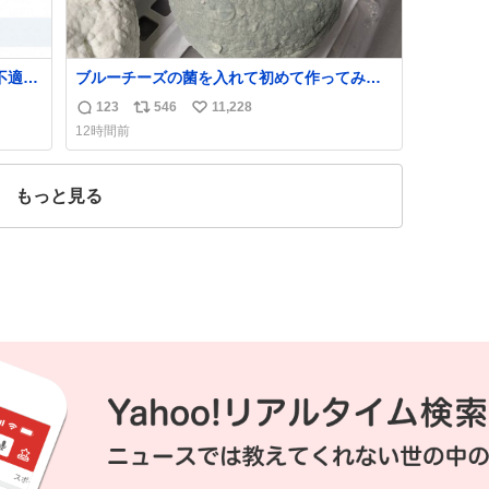
不適切
ブルーチーズの菌を入れて初めて作ってみた
チーズなんだけど 本能でちょっとヤバいと思
123
546
11,228
返
リ
い
っちゃう見た目だな
12時間前
た駅
信
ポ
い
「第
数
ス
ね
不正
ト
数
もっと見る
実
数