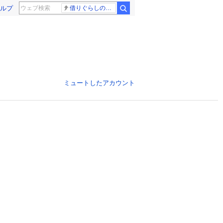
ルプ
借りぐらしのアリエッティ 耳をすませば
ミュートしたアカウント