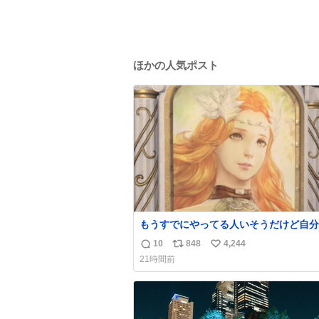
ほかの人気ポスト
もうすでにやってる人いそうだけど自分
で見かけてない
10
848
4,244
返
リ
い
21時間前
信
ポ
い
数
ス
ね
ト
数
数