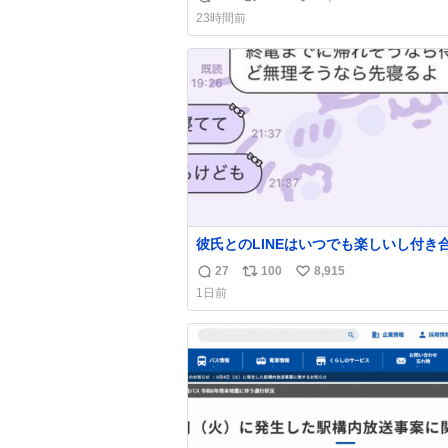
返
リ
い
23時間前
信
ポ
い
数
ス
ね
ト
数
数
彼氏とのLINEはいつでも楽しいし付き
ての頃の嬉しかったLINEは無限にあるけ
27
100
8,915
返
リ
い
棲前は1日で各50通くらい送りあってた
1日前
近嬉しかったのはこれ
信
ポ
い
数
ス
ね
ト
数
数