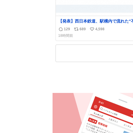
【発表】西日本鉄道、駅構内で流れた“
音声”に声明「被害届も検討」
129
689
4,598
返
リ
い
news.livedoor.com/article/detail… 4日に西
18時間前
鉄福岡（天神）駅および薬院駅で発生し
信
ポ
い
構内放送事案について声明を公表した。
数
ス
ね
三者によって駅構内放送設備に外部から
ト
数
に音声が流された可能性も含めて確認を
数
施」と説明した。