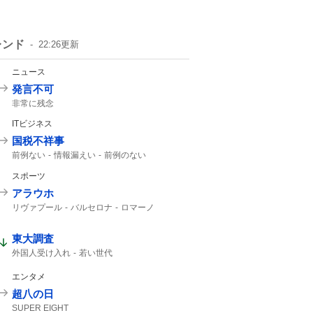
レンド
22:26
更新
ニュース
発言不可
非常に残念
ITビジネス
国税不祥事
前例ない
情報漏えい
前例のない
スポーツ
アラウホ
リヴァプール
バルセロナ
ロマーノ
HERE WE GO
東大調査
外国人受け入れ
若い世代
エンタメ
超八の日
SUPER EIGHT