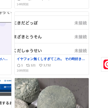
返
リ
い
14時間前
信
ポ
い
数
ス
ね
ト
数
数
合いた
イヤフォン無くしすぎてこれ。 その時好きだ
ど(同
った男のセコムの名前にしてる
1
121
3,732
返
リ
い
し)最
16時間前
信
ポ
い
数
ス
ね
ト
数
数