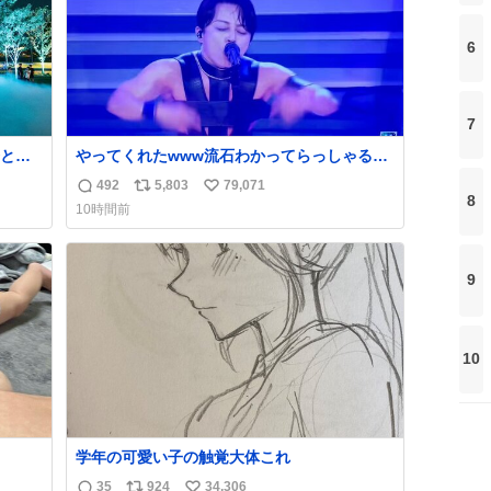
6
7
と夜
やってくれたwww流石わかってらっしゃる🤣
🤣🤣 #Mステ #西川貴教
492
5,803
79,071
返
リ
い
8
10時間前
信
ポ
い
数
ス
ね
ト
数
9
数
10
学年の可愛い子の触覚大体これ
35
924
34,306