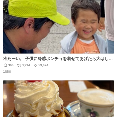
ト
数
数
冷たーい。 子供に冷感ポンチョを着せてあげたら大はしゃ
ぎで喜んでくれました。 こんな素敵な代物を提供してくれ
366
3,994
59,424
返
リ
い
た山口県の恩師に感謝。
1日前
信
ポ
い
数
ス
ね
ト
数
数