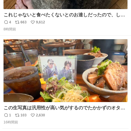
これじゃないと食べたくないとのお達しだったので、しっ
ぽ置き場係になっている
4
663
9,612
返
リ
い
8時間前
信
ポ
い
数
ス
ね
ト
数
数
この生写真は汎用性が高い気がするのでたかかずのオタク
は絶対買った方が良いw
1
103
2,630
返
リ
い
16時間前
信
ポ
い
数
ス
ね