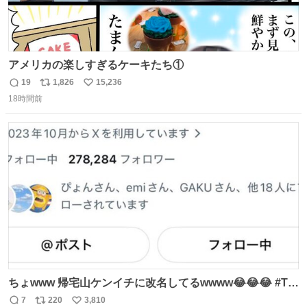
アメリカの楽しすぎるケーキたち①
19
1,826
15,236
返
リ
い
18時間前
信
ポ
い
数
ス
ね
ト
数
数
ちょwww 帰宅山ケンイチに改名してるwwww😂😂😂 #Tシ
ャツが乾くまで #松山ケンイチ
7
220
3,810
返
リ
い