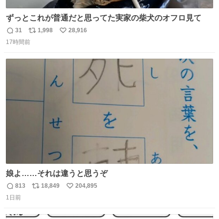
ずっとこれが普通だと思ってた実家の柴犬のオフロ見て
31
1,998
28,916
返
リ
い
17時間前
信
ポ
い
数
ス
ね
ト
数
数
娘よ……それは違うと思うぞ
813
18,849
204,895
返
リ
い
1日前
信
ポ
い
数
ス
ね