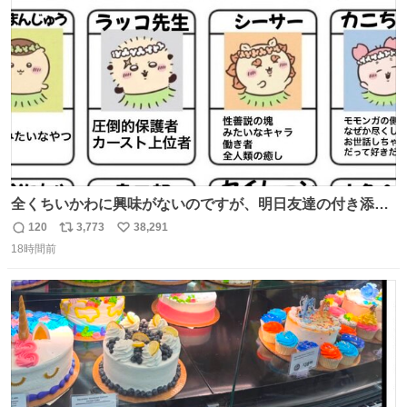
ト
数
数
全くちいかわに興味がないのですが、明日友達の付き添い
で見に行きます。 事前に予習できるよう、友達がキャラク
120
3,773
38,291
返
リ
い
ターの説明を作ってくれたのですが、くりまんじゅうとい
18時間前
信
ポ
い
うやつに説明に「あんたみたいなやつ」と書かれていまし
数
ス
ね
た。 一気に楽しみになりました。
ト
数
数