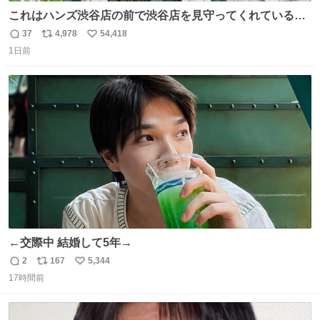
これはハンズ渋谷店の前で渋谷店を見守ってくれている
「くつろ木」。
37
4,978
54,418
返
リ
い
1日前
信
ポ
い
数
ス
ね
ト
数
数
←交際中 結婚して5年→
2
167
5,344
返
リ
い
17時間前
信
ポ
い
数
ス
ね
ト
数