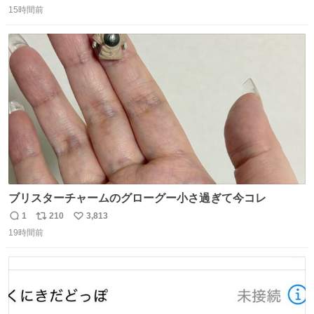
15時間前
信
ポ
い
数
ス
ね
ト
数
数
ブリスターチャームのグローグー小さ過ぎて今コレ
1
210
3,813
返
リ
い
19時間前
信
ポ
い
数
ス
ね
ト
数
数