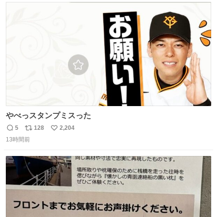
ト
数
数
やべっスタンプミスった
5
128
2,204
返
リ
い
13時間前
信
ポ
い
数
ス
ね
ト
数
数