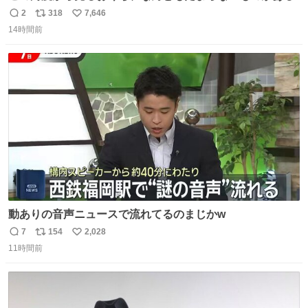
2
318
7,646
返
リ
い
14時間前
信
ポ
い
数
ス
ね
ト
数
数
動ありの音声ニュースで流れてるのまじかw
7
154
2,028
返
リ
い
11時間前
信
ポ
い
数
ス
ね
ト
数
数