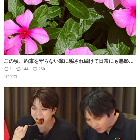
この頃、約束を守らない輩に騙され続けて日常にも悪影響
が出てきて仕事も出来ずでストレスマックス。 解決には断
1
144
250
返
リ
い
ち切るのみ。 そんな時に美しい光景は救いの刻です。 人様
4時間前
信
ポ
い
に迷惑をかける人間の神経には理解が出来ないし理解する
数
ス
ね
気もない。 実直に生きる！ 今日も嘘に負けずに頑張りま
ト
数
数
す。 #LUNE #約束