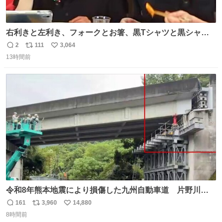
右利きと左利き、フォークとお箸、黒Tシャツと黒シャ
ツ、ありがとう、いい塩レです
2
111
3,064
返
リ
い
13時間前
信
ポ
い
数
ス
ね
ト
数
数
令和8年熊本地震により損傷した九州自動車道 片野川橋
（下り線）の復旧作業を行っています。 タイムラプス動画
161
3,960
14,880
返
リ
い
で、段差が生じた橋桁をジャッキアップしている様子をご
8時間前
信
ポ
い