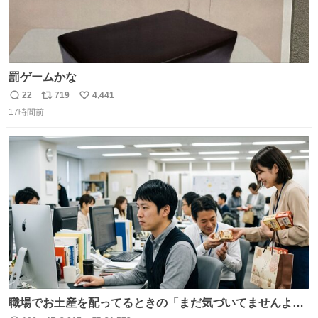
罰ゲームかな
22
719
4,441
返
リ
い
17時間前
信
ポ
い
数
ス
ね
ト
数
数
職場でお土産を配ってるときの「まだ気づいてませんよ」