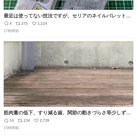
最近は使ってない技法ですが、セリアのネイルパレットの
四隅をハサミで切り落とし、やすりがけすればミニチュア
4
275
1,124
返
リ
い
食器ができます。 底にストローをカットしたものを接着し
17時間前
信
ポ
い
塗装すれば茶碗になります。素材が塩化ビニルなので接着
数
ス
ね
剤や塗料は対応したものを使うと良いです。 透明はそのま
ト
数
数
までも使えます。
筋肉量の低下、すり減る歯、関節の動きづらさ等少しずつ
現れる変化。 ごはんを細かくすることで #風花 の歯に代わ
14
234
2,739
返
リ
い
るよ。サプリを食べてもらうことで筋肉や関節をサポート
15時間前
信
ポ
い
しようね 風花が無理なく続けられる範囲で、高齢のステー
数
ス
ね