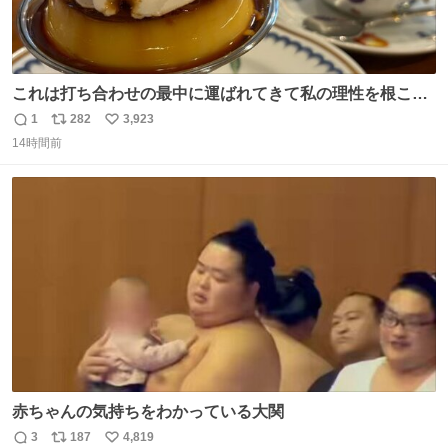
これは打ち合わせの最中に運ばれてきて私の理性を根こそ
ぎ奪い去ったプリンの写真です。
1
282
3,923
返
リ
い
14時間前
信
ポ
い
数
ス
ね
ト
数
数
赤ちゃんの気持ちをわかっている大関
3
187
4,819
返
リ
い