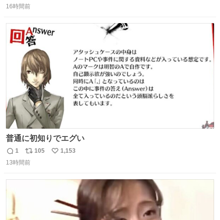
16時間前
信
ポ
い
数
ス
ね
ト
数
数
普通に初知りでエグい
1
105
1,153
返
リ
い
13時間前
信
ポ
い
数
ス
ね
ト
数
数