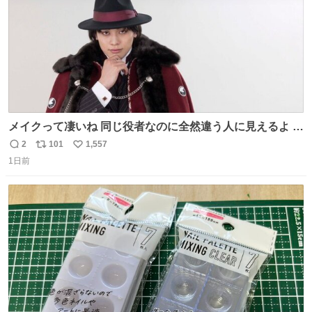
メイクって凄いね 同じ役者なのに全然違う人に見えるよ #
仮面ライダーマイス #ブルーロック
2
101
1,557
返
リ
い
1日前
信
ポ
い
数
ス
ね
ト
数
数