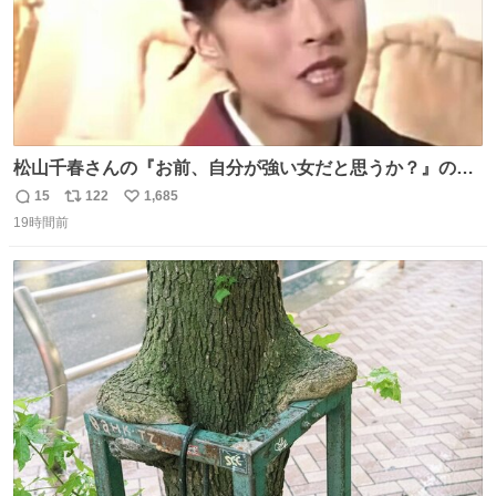
松山千春さんの『お前、自分が強い女だと思うか？』の一
言で… 中森明菜さんが思わず本音をこぼす瞬間😭
15
122
1,685
返
リ
い
19時間前
信
ポ
い
数
ス
ね
ト
数
数