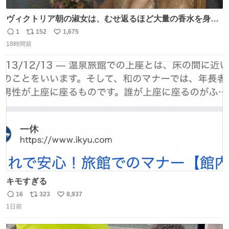
ヴィクトリア朝の淑女は、むせ返るほど大量の香水を身に
つけるものではないとされていた。それでも香水は、髪や
1
152
1,675
返
リ
い
肌の手入れと同じくらい、ヴィクトリア朝の女性達の美容
18時間前
信
ポ
い
習慣に欠かせないものだった。 当時の香水は、現在私たち
数
ス
ね
が知る香水よりも単純な組成で、その大部分は薔薇、菫、
ト
数
数
ベルガモット、
キモすぎる
16
323
8,937
返
リ
い
1日前
信
ポ
い
数
ス
ね