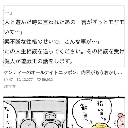
紹介します。 引き続き、早期復旧に向けて着実に工事を進
数
ス
ね
めてまいります。 #NEXCO西日本 #熊本地震
ト
数
数
ケンティーのオールナイトニッポン、内容がもうおかしい
#中島健人ANN
47
13,277
59,932
返
リ
い
9時間前
信
ポ
い
数
ス
ね
ト
数
数