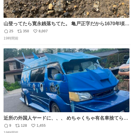
山登ってたら寛永銭落ちてた。 亀戸正字だから1670年頃に
鋳造されたもの。
25
350
8,007
返
リ
い
19時間前
信
ポ
い
数
ス
ね
ト
数
数
近所の外国人ヤードに、、、 めちゃくちゃ有名車捨てられ
てました😭 外装ぼろぼろだし、、 中も何にも残ってない
9
128
1,455
返
リ
い
し、、 可哀想に😢😢 今まで数十年お疲れ様でした、、 #バ
19時間前