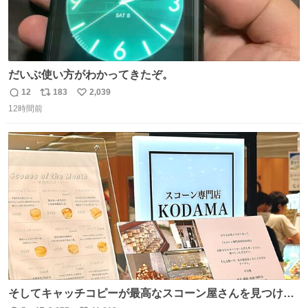
だいぶ使い方がわかってきたぞ。
12
183
2,039
返
リ
い
12時間前
信
ポ
い
数
ス
ね
ト
数
数
そしてキャッチコピーが最高なスコーン屋さんを見つけて