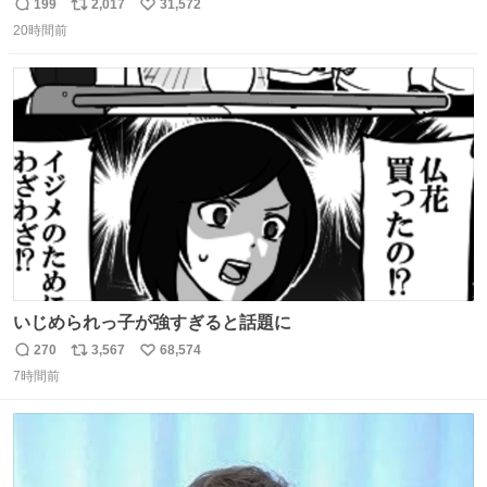
的な演技が毎回シンドい。
199
2,017
31,572
返
リ
い
20時間前
信
ポ
い
数
ス
ね
ト
数
数
いじめられっ子が強すぎると話題に
270
3,567
68,574
返
リ
い
7時間前
信
ポ
い
数
ス
ね
ト
数
数