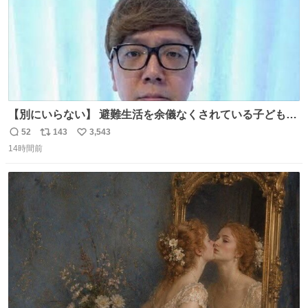
【別にいらない】 避難生活を余儀なくされている子どもた
ちのためにヒカキンボックス1000個を寄付させていただき
52
143
3,543
返
リ
い
ました
14時間前
信
ポ
い
数
ス
ね
ト
数
数