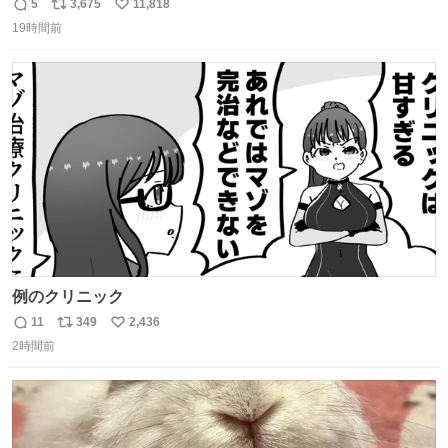
しまったので思わず買い込んでしまった。スコーンなんて
5
3,675
11,818
返
リ
い
パッサパサなほどええですからね。
19時間前
信
ポ
い
数
ス
ね
ト
数
数
例のクリニック
11
349
2,436
返
リ
い
2時間前
信
ポ
い
数
ス
ね
ト
数
数