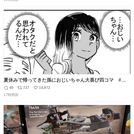
信
ポ
い
ニング #当時 #廃車 #勿体無い
数
ス
ね
ト
数
数
夏休みで帰ってきた孫におじいちゃん大喜び四コマ #四
コマ漫画 #Web漫画 #漫画が読めるハッシュタグ
40
727
14,972
返
リ
い
17時間前
信
ポ
い
数
ス
ね
ト
数
数