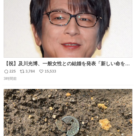
数
【祝】及川光博、一般女性との結婚を発表「新しい命を授
かっております」 news.livedoor.com/lite/article_d…
225
3,784
15,533
返
リ
い
「私、及川光博はこの度、交際しておりました方と入籍い
3時間前
信
ポ
い
たしました。また、新しい命を授かっております」「今後
数
ス
ね
も変わらず俳優として、ミッチーとして、努力し精進して
ト
数
数
参ります」とつづった。