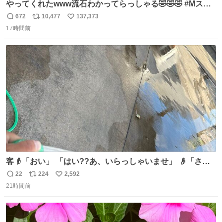
やってくれたwww流石わかってらっしゃる🤣🤣🤣 #Mステ
#西川貴教
672
10,477
137,373
返
リ
い
17時間前
信
ポ
い
数
ス
ね
ト
数
数
客👴「おい」 「はい??あ、いらっしゃいませ」 👴「さっ
きからずっと水出しっぱなしでもったいないだろ」 「静電
22
224
2,592
返
リ
い
気を逃がし、熱くなった地面の温度を下げ、引火事故の防
21時間前
信
ポ
い
止の為必要な作業です」 👴「水不足の昨今にもったいない
数
ス
ね
ことをするな!!」 それでは歌います、聞いてください 「井
ト
数
数
戸水」