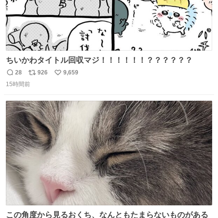
ちいかわタイトル回収マジ！！！！！！？？？？？？
28
926
9,659
返
リ
い
15時間前
信
ポ
い
数
ス
ね
ト
数
数
この角度から見るおくち、なんともたまらないものがある