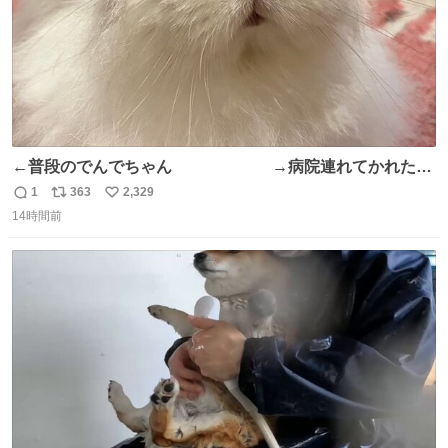
←普段のでんでちゃん →病院連れてかれたで
んちゃん
1
363
2,329
返
リ
い
14時間前
信
ポ
い
数
ス
ね
ト
数
数