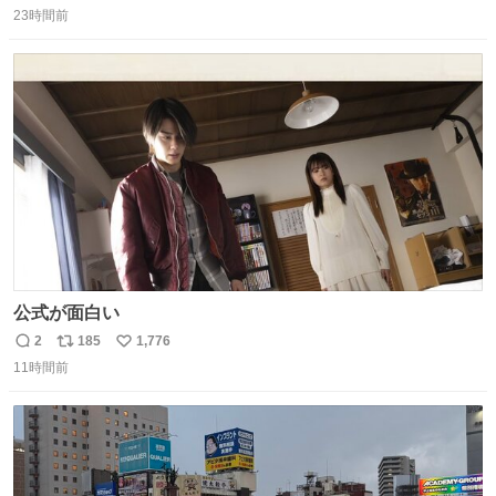
がら1つ食べたら 奥歯欠けたんだけど！！！！？？？ しか
23時間前
信
ポ
い
もガッツリ😭 まんじゅうだよ？？？？？？ ガリッて言っ
数
ス
ね
たから何？と思って口から出したら自分の歯wwwwww セ
ト
数
数
イレーンの呪いじゃん😭
公式が面白い
2
185
1,776
返
リ
い
11時間前
信
ポ
い
数
ス
ね
ト
数
数