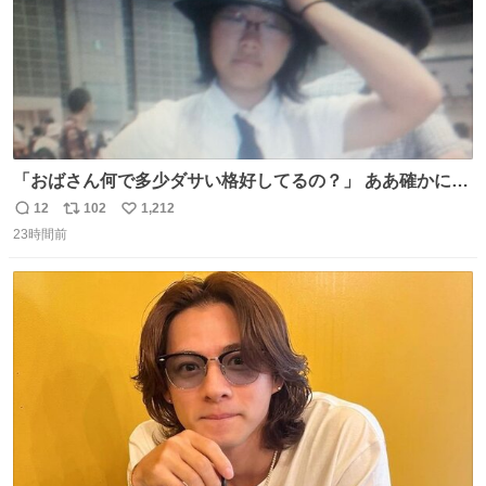
「おばさん何で多少ダサい格好してるの？」 ああ確かに多
少ダサいな。君達が大人になる時にはこんな格好しなくて
12
102
1,212
返
リ
い
済むと良いな
23時間前
信
ポ
い
数
ス
ね
ト
数
数