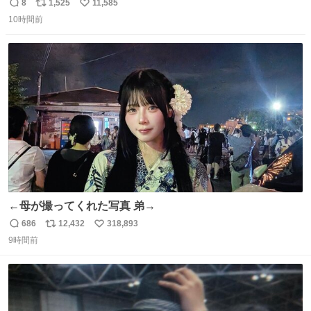
わいい
8
1,525
11,585
返
リ
い
10時間前
信
ポ
い
数
ス
ね
ト
数
数
←母が撮ってくれた写真 弟→
686
12,432
318,893
返
リ
い
9時間前
信
ポ
い
数
ス
ね
ト
数
数