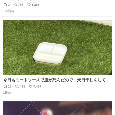
3
156
1,365
返
リ
い
1時間前
信
ポ
い
数
ス
ね
ト
数
数
今日もミートソースで皿が死んだので、天日干しをしてい
ます🍝 ありがとう先人の知恵
13
485
7,487
返
リ
い
1日前
信
ポ
い
数
ス
ね
ト
数
数