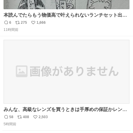
本読んでたらもう物価高で叶えられないランチセット出て
きた
6
275
1,666
返
リ
い
11時間前
信
ポ
い
数
ス
ね
ト
数
数
みんな、高級なレンズを買うときは手厚めの保証かレンズ
保護フィルターをちゃんと付けておくんだぞ、お兄さんと
58
408
2,503
返
リ
い
の約束だぞ…😭 涙で画面が見えない…
5時間前
信
ポ
い
数
ス
ね