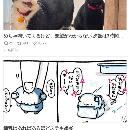
めちゃ鳴いてくるけど、要望がわからない 夕飯は3時間も
先だしな
21
241
8,627
返
リ
い
23時間前
信
ポ
い
数
ス
ね
ト
数
数
練乳はあればあるほどステキ🧊🍧