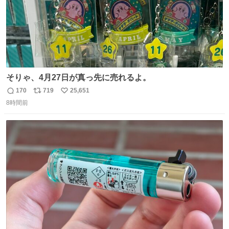
そりゃ、4月27日が真っ先に売れるよ。
170
719
25,651
返
リ
い
8時間前
信
ポ
い
数
ス
ね
ト
数
数