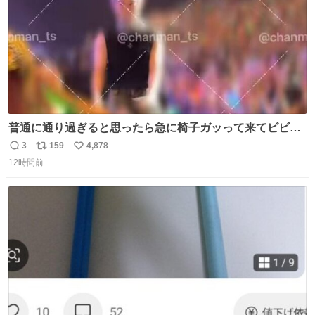
普通に通り過ぎると思ったら急に椅子ガッって来てビビっ
た。そんでまじいい匂い。← #超特急_ESCORT
3
159
4,878
返
リ
い
12時間前
信
ポ
い
数
ス
ね
ト
数
数