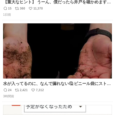
【重大なヒント】 うーん、僕だったら井戸を確かめますけ
どね
15
360
11,370
返
リ
い
1日前
信
ポ
い
数
ス
ね
ト
数
数
水が入ってるのに、なんで漏れない🤔 ビニール袋にストロ
ーを刺しているだけなのに、水が漏れない😳 実はこれ、ち
24
2,421
7,312
返
リ
い
ゃんと理由があるんです💁🏽‍♂️ ビニール袋に水を入れて、ス
3時間前
信
ポ
い
トローを横から差すだけ！ ストローの先端が水面より上に
数
ス
ね
あると、水はほとんど出てきません🙆🏽‍♂️ ポイントは「空
ト
数
数
気」でした🤭