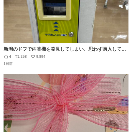
新潟のドフで両替機を発見してしまい、思わず購入してし
まい大阪に発送するイベントが発生
4
258
9,894
返
リ
い
1日前
信
ポ
い
数
ス
ね
ト
数
数