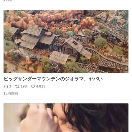
信
ポ
い
数
ス
ね
ト
数
数
ビッグサンダーマウンテンのジオラマ、ヤバい
3
198
4,813
返
リ
い
13時間前
信
ポ
い
数
ス
ね
ト
数
数