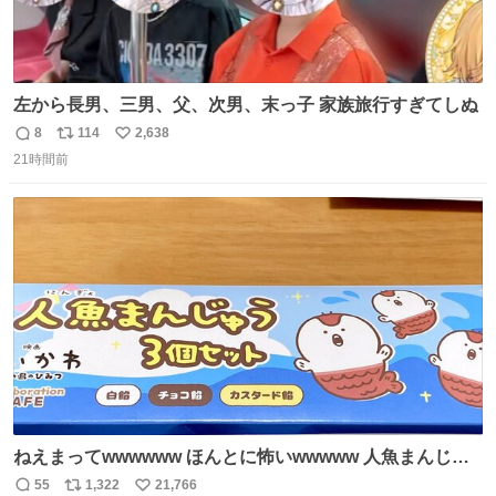
左から長男、三男、父、次男、末っ子 家族旅行すぎてしぬ
8
114
2,638
返
リ
い
21時間前
信
ポ
い
数
ス
ね
ト
数
数
ねえまってwwwwww ほんとに怖いwwwww 人魚まんじゅ
う買ってきたから私も永遠のいのちを…ぐへへ…と思いな
55
1,322
21,766
返
リ
い