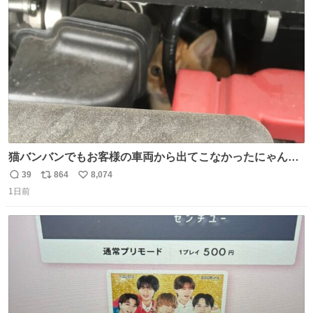
ト
数
数
猫バンバンでもお客様の車両から出てこなかったにゃんこ
🐈 救出しようとした工場長が腕を引っ掻かれ、ぱんぱんに
39
864
8,074
返
リ
い
膨れ上がり、傷だらけ血だらけになりながらも何とか救出
1日前
信
ポ
い
したこの子はその後、工場長の家の子になりました😌💕
数
ス
ね
ト
数
数