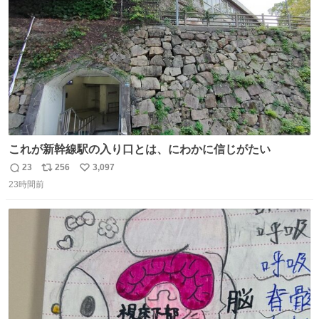
数
い 変わるぞ日本
これが新幹線駅の入り口とは、にわかに信じがたい
23
256
3,097
返
リ
い
23時間前
信
ポ
い
数
ス
ね
ト
数
数