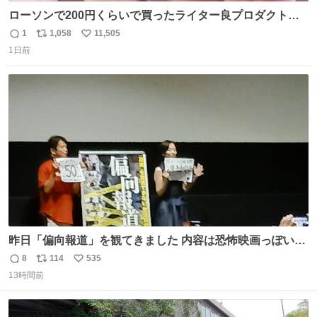
ローソンで200円くらいで買ったライター良プロダクトだ
これ 質感めっちゃ良い ガス充填とフリント交換もできてマ
1
1,058
11,505
返
リ
い
ジでこういうのでいいんだよ案件
1日前
信
ポ
い
数
ス
ね
ト
数
数
昨日「偏向報道」を観てきました 内容は恐怖映画っぽいの
かと思ってましたが きちんとエンタメ映画でした。 伏線回
8
114
535
返
リ
い
収もあり、小さい笑いもあり、爽快感もある満足 びっくり
13時間前
信
ポ
い
したのが客層高年齢層だった、この映画ってテレビとか新
数
ス
ね
聞で取り上げてないのにこれだけネットを駆使してる方多
ト
数