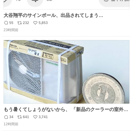
大谷翔平のサインボール、出品されてしまう…
55
232
5,853
返
リ
い
23時間前
信
ポ
い
数
ス
ね
ト
数
数
もう暑くてしょうがないから、 「新品のクーラーの室外機
のミニチュア」 でも見ていってよ
34
641
3,741
返
リ
い
12時間前
信
ポ
い
数
ス
ね