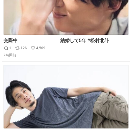
交際中 結婚して5年 #松村北斗
1
126
4,509
返
リ
い
7時間前
信
ポ
い
数
ス
ね
ト
数
数