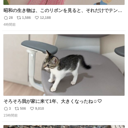
昭和の生き物は、このリボンを見ると、それだけでテンシ
ョンが上がるのである。
28
1,586
12,188
返
リ
い
4時間前
信
ポ
い
数
ス
ね
ト
数
数
そろそろ我が家に来て1年、大きくなったね☺️🤍
3
506
9,010
返
リ
い
15時間前
信
ポ
い
数
ス
ね