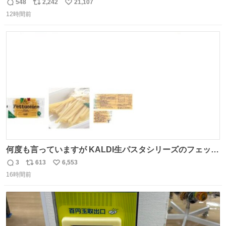
やでw
548
2,242
21,107
返
リ
い
12時間前
信
ポ
い
数
ス
ね
ト
数
数
何度も言っていますが KALDI生パスタシリーズのフェット
チーネは 真剣(ガチ)で美味いぞ
3
613
6,553
返
リ
い
16時間前
信
ポ
い
数
ス
ね
ト
数
数