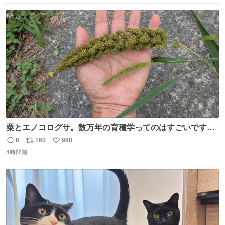
数
ス
ね
ト
数
数
粟とエノコログサ。数万年の育種学ってのはすごいです
な。
6
160
988
返
リ
い
4時間前
信
ポ
い
数
ス
ね
ト
数
数