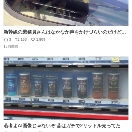
新幹線の乗務員さんはなかなか声をかけづらいのだけど😅
ルミエールの運転士さん、運転台にカメラマン向けたらお
3
163
1,809
返
リ
い
二人で敬礼🫡✨ 暗くて上手く撮れないなぁ…な顔してた
12時間前
信
ポ
い
ら、わざわざ車外に出て来てくださり✨ 「フリー素材なの
数
ス
ね
で載せて大丈夫です！」と自ら言ってくださる親切気さく
ト
数
数
なS運転士さん感謝
若者よAI画像じゃないぞ 昔はガチで2リットル売ってたん