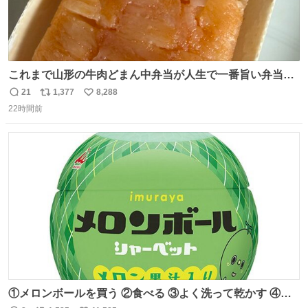
これまで山形の牛肉どまん中弁当が人生で一番旨い弁当だ
ったのだが、それを遥かに超える弁当発見。 個人的に駅弁
21
1,377
8,288
返
リ
い
＆空弁ランキングぶっち切りで首位を独走しているお弁当
22時間前
信
ポ
い
です🥹 福岡空港＆博多駅で購入可🍱 博多駅界隈にステイさ
数
ス
ね
れてるクルーの方は駅での購入が断然オススメです👍 #え
ト
数
数
んがわ明太寿司
①メロンボールを買う ②食べる ③よく洗って乾かす ④か