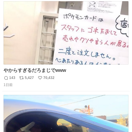
ト
数
数
やからすぎるだろまじでwww
143
5,427
70,432
返
リ
い
1日前
信
ポ
い
数
ス
ね
ト
数
数