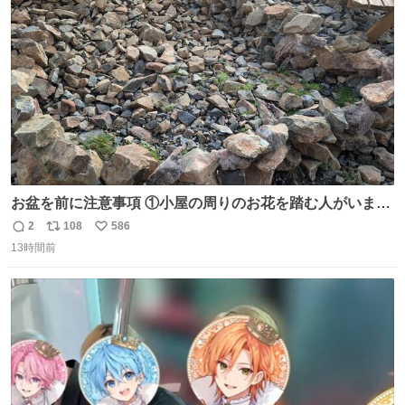
ト
数
数
お盆を前に注意事項 ①小屋の周りのお花を踏む人がいま
す。石で囲うと踏む人は減りましたがストックで差す人が
2
108
586
返
リ
い
います。よく見て下さい。②小屋の前の水は手洗い用で
13時間前
信
ポ
い
す。水筒とかに入れないで下さい。3000mの小屋で水が無
数
ス
ね
料の小屋などありません。そもそも天水なので飲めませ
ト
数
数
ん。続く