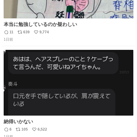
本当に勉強しているのか疑わしい
11
639
9,774
返
リ
い
1日前
信
ポ
い
数
ス
ね
ト
数
数
納得いかない
6
105
6,522
返
リ
い
1日前