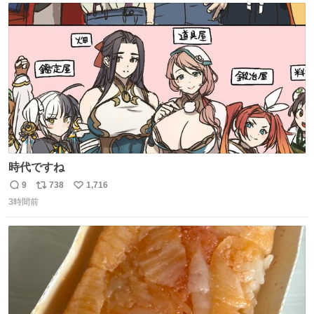
ト
数
数
時代ですね
9
738
1,716
返
リ
い
3時間前
信
ポ
い
数
ス
ね
ト
数
数