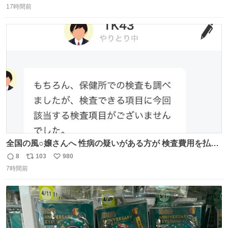
昨日は夜のショッピングモールに行った 先に寝といてよ❗
17時間前
信
ポ
い
と何度も何度も言い残して。 起きたら冷蔵庫に… ああ、こ
数
ス
ね
れ買いに行ってくれたんだ…😭
ト
数
数
全国の風○嬢さんへ 性病の疑いがある方が 検査費用を払い
たくないからと 検査に行かず、遊び続けているので 気をつ
8
103
980
返
リ
い
けてください🙇‍♀️ オキニトークの名前を ここに置いておき
7時間前
信
ポ
い
ますね。
数
ス
ね
ト
数
数