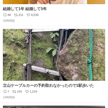
結婚して1年 結婚して5年
48
211
8,538
返
リ
い
20時間前
信
ポ
い
数
ス
ね
ト
数
数
立山ケーブルカーの予約取れなかったので1駅歩いた
7
105
1,219
返
リ
い
10時間前
信
ポ
い
数
ス
ね