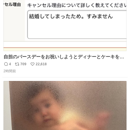
自担のバースデーをお祝いしようとディナーとケーキを予
約していたにも関わらず、当の本人がご結婚なさったので
4
709
22,618
返
リ
い
泣く泣くキャンセルした可哀想な重岡担を見かけたら私で
2時間前
信
ポ
い
す
数
ス
ね
ト
数
数