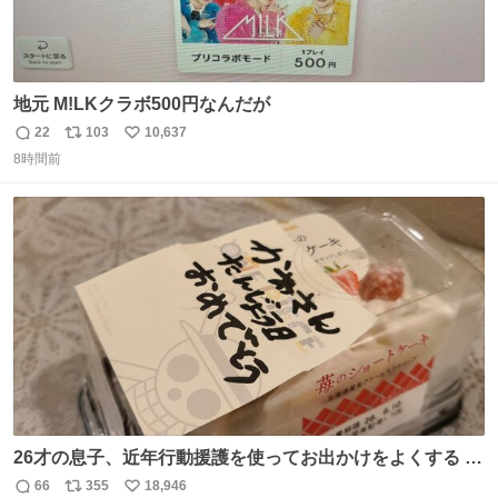
地元 M!LKクラボ500円なんだが
22
103
10,637
返
リ
い
8時間前
信
ポ
い
数
ス
ね
ト
数
数
26才の息子、近年行動援護を使ってお出かけをよくする 親
との外出はもう嫌らしい。 中身は小学生位なのに小癪な😅
66
355
18,946
返
リ
い