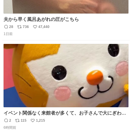
夫から早く風呂あがれの圧がこちら
28
736
47,440
返
リ
い
1日前
信
ポ
い
数
ス
ね
ト
数
数
イベント関係なく来館者が多くて、お子さんで大にぎわ
い。 🐹を知らない子が「ねこ🐱」「ねこかな？」とつぶや
2
115
1,215
返
リ
い
いたら音速で反応していた
6時間前
信
ポ
い