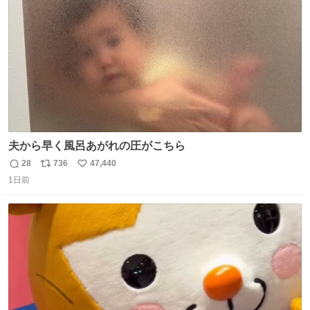
数
夫から早く風呂あがれの圧がこちら
28
736
47,440
返
リ
い
1日前
信
ポ
い
数
ス
ね
ト
数
数