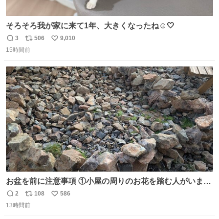
そろそろ我が家に来て1年、大きくなったね☺️🤍
3
506
9,010
返
リ
い
15時間前
信
ポ
い
数
ス
ね
ト
数
数
お盆を前に注意事項 ①小屋の周りのお花を踏む人がいま
す。石で囲うと踏む人は減りましたがストックで差す人が
2
108
586
返
リ
い
います。よく見て下さい。②小屋の前の水は手洗い用で
13時間前
信
ポ
い
す。水筒とかに入れないで下さい。3000mの小屋で水が無
数
ス
ね