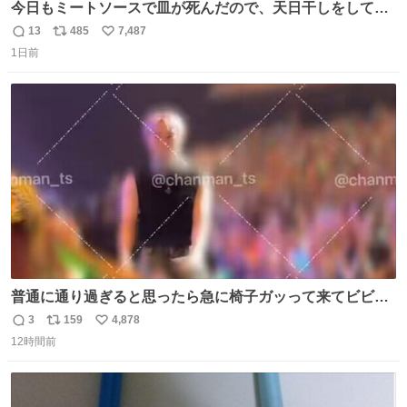
今日もミートソースで皿が死んだので、天日干しをしてい
ます🍝 ありがとう先人の知恵
13
485
7,487
返
リ
い
1日前
信
ポ
い
数
ス
ね
ト
数
数
普通に通り過ぎると思ったら急に椅子ガッって来てビビっ
た。そんでまじいい匂い。← #超特急_ESCORT
3
159
4,878
返
リ
い
12時間前
信
ポ
い
数
ス
ね
ト
数
数