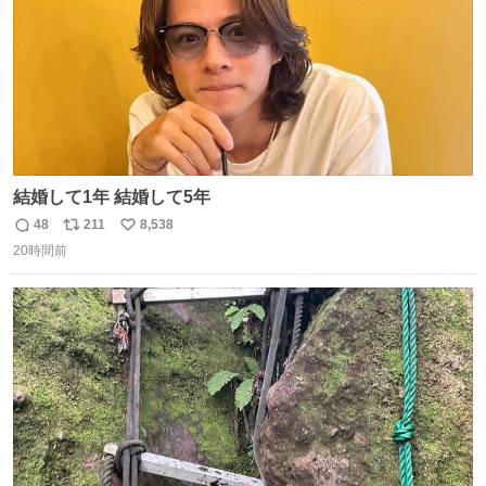
結婚して1年 結婚して5年
48
211
8,538
返
リ
い
20時間前
信
ポ
い
数
ス
ね
ト
数
数