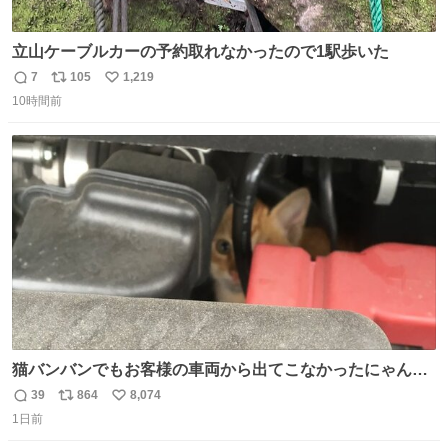
立山ケーブルカーの予約取れなかったので1駅歩いた
7
105
1,219
返
リ
い
10時間前
信
ポ
い
数
ス
ね
ト
数
数
猫バンバンでもお客様の車両から出てこなかったにゃんこ
🐈 救出しようとした工場長が腕を引っ掻かれ、ぱんぱんに
39
864
8,074
返
リ
い
膨れ上がり、傷だらけ血だらけになりながらも何とか救出
1日前
信
ポ
い
したこの子はその後、工場長の家の子になりました😌💕
数
ス
ね