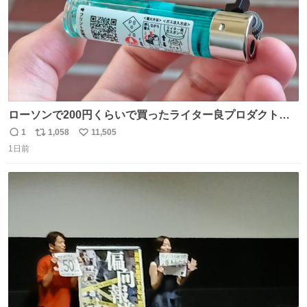
ローソンで200円くらいで買ったライター良プロダクトだ
これ 質感めっちゃ良い ガス充填とフリント交換もできてマ
1
1,058
11,505
返
リ
い
ジでこういうのでいいんだよ案件
1日前
信
ポ
い
数
ス
ね
ト
数
数