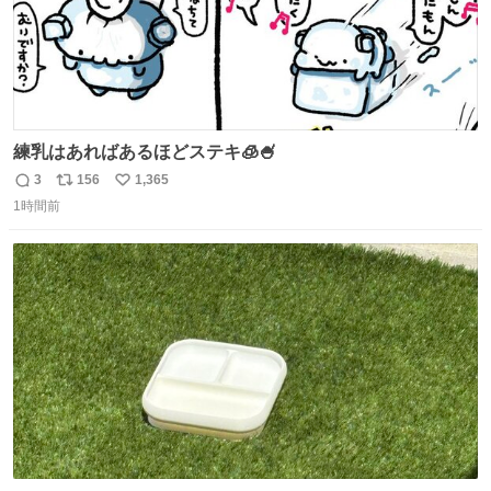
練乳はあればあるほどステキ🧊🍧
3
156
1,365
返
リ
い
1時間前
信
ポ
い
数
ス
ね
ト
数
数