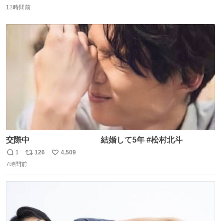
返
リ
い
13時間前
信
ポ
い
数
ス
ね
ト
数
数
交際中 結婚して5年 #松村北斗
1
126
4,509
返
リ
い
7時間前
信
ポ
い
数
ス
ね
ト
数
数