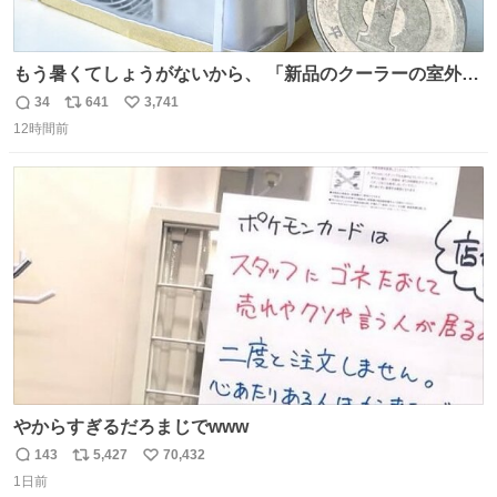
もう暑くてしょうがないから、 「新品のクーラーの室外機
のミニチュア」 でも見ていってよ
34
641
3,741
返
リ
い
12時間前
信
ポ
い
数
ス
ね
ト
数
数
やからすぎるだろまじでwww
143
5,427
70,432
返
リ
い
1日前
信
ポ
い