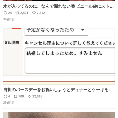
水が入ってるのに、なんで漏れない🤔 ビニール袋にストロ
ーを刺しているだけなのに、水が漏れない😳 実はこれ、ち
24
2,421
7,312
返
リ
い
ゃんと理由があるんです💁🏽‍♂️ ビニール袋に水を入れて、ス
3時間前
信
ポ
い
トローを横から差すだけ！ ストローの先端が水面より上に
数
ス
ね
あると、水はほとんど出てきません🙆🏽‍♂️ ポイントは「空
ト
数
数
気」でした🤭
自担のバースデーをお祝いしようとディナーとケーキを予
約していたにも関わらず、当の本人がご結婚なさったので
4
709
22,618
返
リ
い
泣く泣くキャンセルした可哀想な重岡担を見かけたら私で
2時間前
信
ポ
い
す
数
ス
ね
ト
数