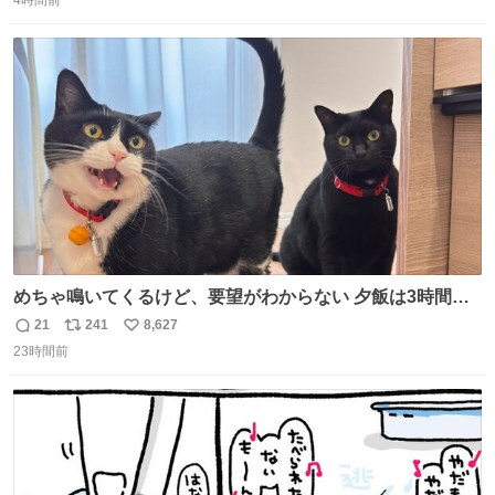
4時間前
信
ポ
い
数
ス
ね
ト
数
数
めちゃ鳴いてくるけど、要望がわからない 夕飯は3時間も
先だしな
21
241
8,627
返
リ
い
23時間前
信
ポ
い
数
ス
ね
ト
数
数