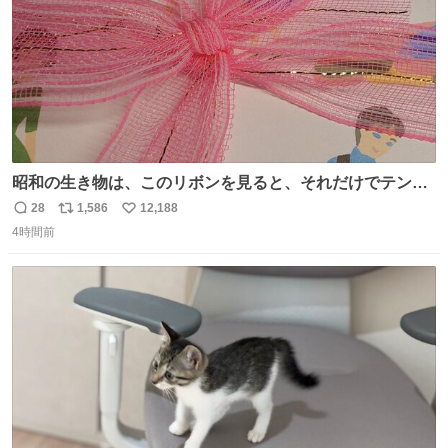
昭和の生き物は、このリボンを見ると、それだけでテンシ
ョンが上がるのである。
28
1,586
12,188
返
リ
い
4時間前
信
ポ
い
数
ス
ね
ト
数
数