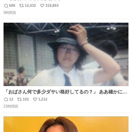
686
12,432
318,893
返
リ
い
9時間前
信
ポ
い
数
ス
ね
ト
数
数
「おばさん何で多少ダサい格好してるの？」 ああ確かに多
少ダサいな。君達が大人になる時にはこんな格好しなくて
12
102
1,212
返
リ
い
済むと良いな
23時間前
信
ポ
い
数
ス
ね
ト
数
数