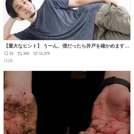
【重大なヒント】 うーん、僕だったら井戸を確かめますけ
どね
15
360
11,370
返
リ
い
1日前
信
ポ
い
数
ス
ね
ト
数
数