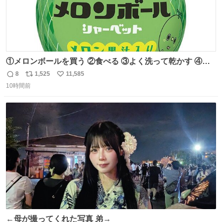
①メロンボールを買う ②食べる ③よく洗って乾かす ④か
わいい
8
1,525
11,585
返
リ
い
10時間前
信
ポ
い
数
ス
ね
ト
数
数
←母が撮ってくれた写真 弟→