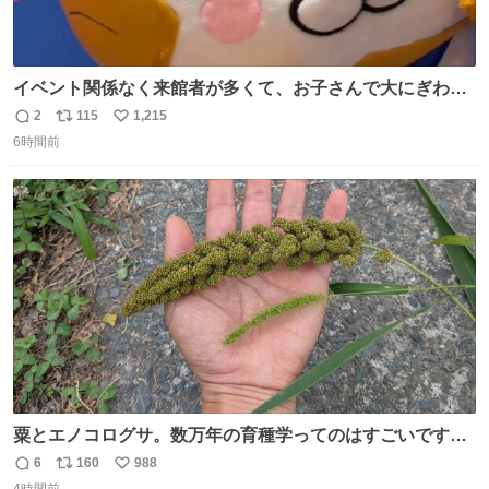
イベント関係なく来館者が多くて、お子さんで大にぎわ
い。 🐹を知らない子が「ねこ🐱」「ねこかな？」とつぶや
2
115
1,215
返
リ
い
いたら音速で反応していた
6時間前
信
ポ
い
数
ス
ね
ト
数
数
粟とエノコログサ。数万年の育種学ってのはすごいです
な。
6
160
988
返
リ
い