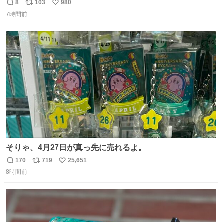
たくないからと 検査に行かず、遊び続けているので 気をつ
8
103
980
返
リ
い
けてください🙇‍♀️ オキニトークの名前を ここに置いておき
7時間前
信
ポ
い
ますね。
数
ス
ね
ト
数
数
そりゃ、4月27日が真っ先に売れるよ。
170
719
25,651
返
リ
い
8時間前
信
ポ
い
数
ス
ね
ト
数
数