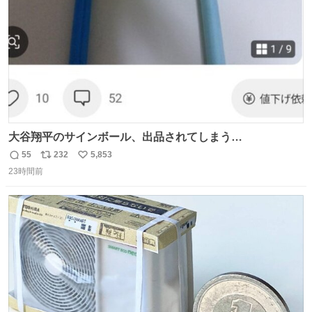
大谷翔平のサインボール、出品されてしまう…
55
232
5,853
返
リ
い
23時間前
信
ポ
い
数
ス
ね
ト
数
数