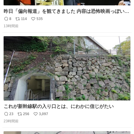
昨日「偏向報道」を観てきました 内容は恐怖映画っぽいの
かと思ってましたが きちんとエンタメ映画でした。 伏線回
8
114
535
返
リ
い
収もあり、小さい笑いもあり、爽快感もある満足 びっくり
13時間前
信
ポ
い
したのが客層高年齢層だった、この映画ってテレビとか新
数
ス
ね
聞で取り上げてないのにこれだけネットを駆使してる方多
ト
数
数
い 変わるぞ日本
これが新幹線駅の入り口とは、にわかに信じがたい
23
256
3,097
返
リ
い
23時間前
信
ポ
い
数
ス
ね