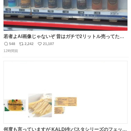
若者よAI画像じゃないぞ 昔はガチで2リットル売ってたん
やでw
548
2,242
21,107
返
リ
い
12時間前
信
ポ
い
数
ス
ね
ト
数
数
何度も言っていますが KALDI生パスタシリーズのフェット