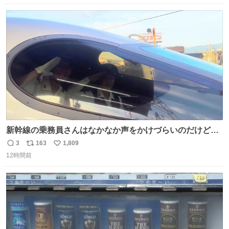
数
ス
ね
ト
数
数
新幹線の乗務員さんはなかなか声をかけづらいのだけど😅
ルミエールの運転士さん、運転台にカメラマン向けたらお
3
163
1,809
返
リ
い
二人で敬礼🫡✨ 暗くて上手く撮れないなぁ…な顔してた
12時間前
信
ポ
い
ら、わざわざ車外に出て来てくださり✨ 「フリー素材なの
数
ス
ね
で載せて大丈夫です！」と自ら言ってくださる親切気さく
ト
数
数
なS運転士さん感謝