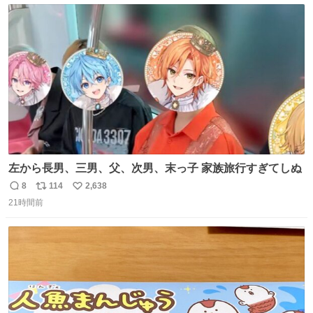
料の小屋などありません。そもそも天水なので飲めませ
ト
数
数
ん。続く
左から長男、三男、父、次男、末っ子 家族旅行すぎてしぬ
8
114
2,638
返
リ
い
21時間前
信
ポ
い
数
ス
ね
ト
数
数