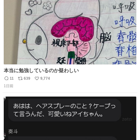
ト
数
数
本当に勉強しているのか疑わしい
11
639
9,774
返
リ
い
1日前
信
ポ
い
数
ス
ね
ト
数
数