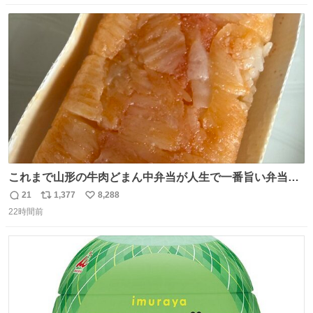
数
ス
ね
ト
数
数
これまで山形の牛肉どまん中弁当が人生で一番旨い弁当だ
ったのだが、それを遥かに超える弁当発見。 個人的に駅弁
21
1,377
8,288
返
リ
い
＆空弁ランキングぶっち切りで首位を独走しているお弁当
22時間前
信
ポ
い
です🥹 福岡空港＆博多駅で購入可🍱 博多駅界隈にステイさ
数
ス
ね
れてるクルーの方は駅での購入が断然オススメです👍 #え
ト
数
数
んがわ明太寿司