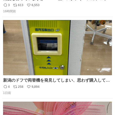
チーネは 真剣(ガチ)で美味いぞ
3
613
6,553
返
リ
い
16時間前
信
ポ
い
数
ス
ね
ト
数
数
新潟のドフで両替機を発見してしまい、思わず購入してし
まい大阪に発送するイベントが発生
4
258
9,894
返
リ
い
1日前
信
ポ
い
数
ス
ね
ト
数
数