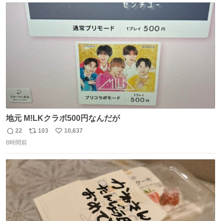
ト
数
数
地元 M!LKクラボ500円なんだが
22
103
10,637
返
リ
い
8時間前
信
ポ
い
数
ス
ね
ト
数
数