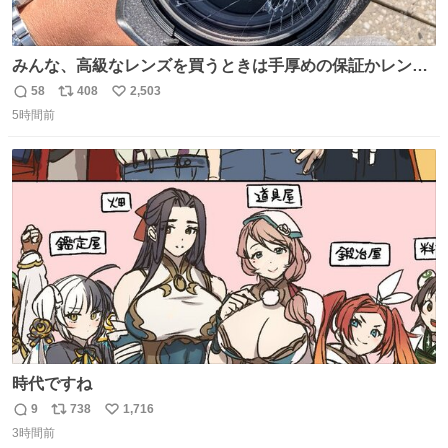
みんな、高級なレンズを買うときは手厚めの保証かレンズ
保護フィルターをちゃんと付けておくんだぞ、お兄さんと
58
408
2,503
返
リ
い
の約束だぞ…😭 涙で画面が見えない…
5時間前
信
ポ
い
数
ス
ね
ト
数
数
時代ですね
9
738
1,716
返
リ
い
3時間前
信
ポ
い