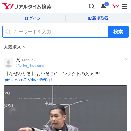
i
ログイン
ID新規取得
検索
人気ポスト
senburi2
@
bitter_thousand
【なぜわかる】 おいそこのコンタクトの女ァ‼️‼️‼️
pic.x.com/CVdwz4W0qJ