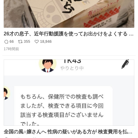
26才の息子、近年行動援護を使ってお出かけをよくする 親
との外出はもう嫌らしい。 中身は小学生位なのに小癪な😅
66
355
18,946
返
リ
い
昨日は夜のショッピングモールに行った 先に寝といてよ❗
17時間前
信
ポ
い
と何度も何度も言い残して。 起きたら冷蔵庫に… ああ、こ
数
ス
ね
れ買いに行ってくれたんだ…😭
ト
数
数
全国の風○嬢さんへ 性病の疑いがある方が 検査費用を払い