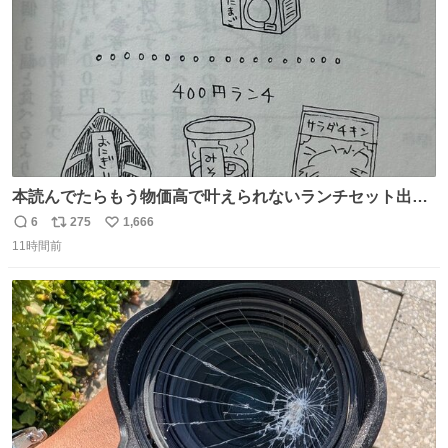
本読んでたらもう物価高で叶えられないランチセット出て
きた
6
275
1,666
返
リ
い
11時間前
信
ポ
い
数
ス
ね
ト
数
数