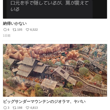
納得いかない
6
105
6,522
返
リ
い
1日前
信
ポ
い
数
ス
ね
ト
数
数
ビッグサンダーマウンテンのジオラマ、ヤバい
3
198
4,813