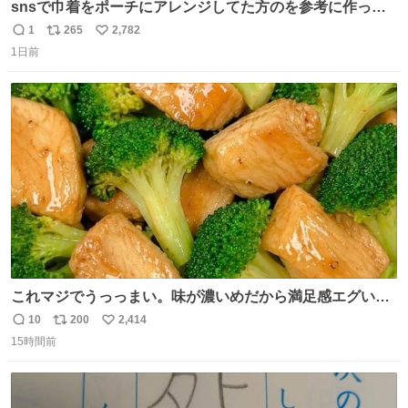
snsで巾着をポーチにアレンジしてた方のを参考に作って
みました🧵 裁縫は得意でないので、ザクザクの目測で縫い
1
265
2,782
返
リ
い
ましたので悪しからず🙏🏻 裏地は人魚のウロコ風な柄にし
1日前
信
ポ
い
てみたらめっちゃ良き☺️ 島二郎とちいかわチャームもお気
数
ス
ね
に入り⭐️
ト
数
数
これマジでうっっまい。味が濃いめだから満足感エグいし
1週間で3キロ痩せた😭
10
200
2,414
返
リ
い
15時間前
信
ポ
い
数
ス
ね
ト
数
数