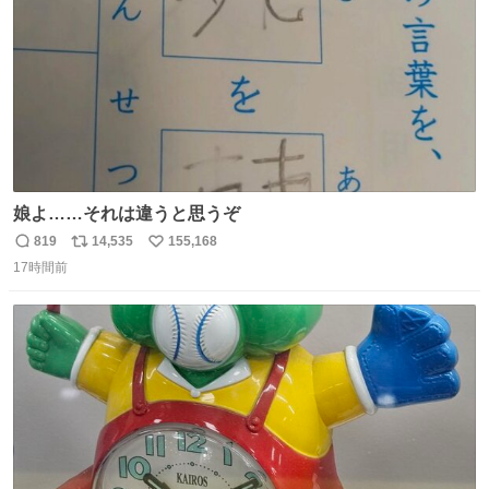
娘よ……それは違うと思うぞ
819
14,535
155,168
返
リ
い
17時間前
信
ポ
い
数
ス
ね
ト
数
数