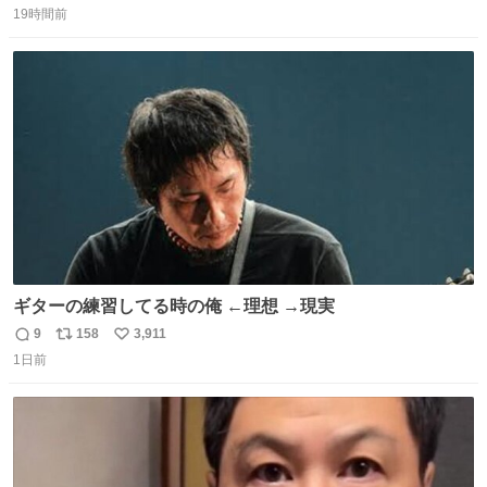
19時間前
信
ポ
い
数
ス
ね
ト
数
数
ギターの練習してる時の俺 ←理想 →現実
9
158
3,911
返
リ
い
1日前
信
ポ
い
数
ス
ね
ト
数
数