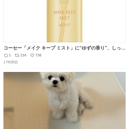
コーセー「メイク キープ ミスト」に“ゆずの香り”、しっと
りツヤ肌叶う保湿タイプ - fashion-press.net/news/148945
1
134
736
返
リ
い
17時間前
信
ポ
い
数
ス
ね
ト
数
数