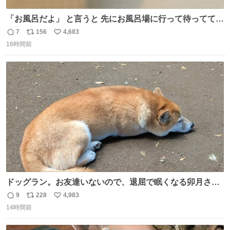
「お風呂だよ」 と言うと 先にお風呂場に行って待っててく
れる 賢いライス
7
156
4,683
返
リ
い
16時間前
信
ポ
い
数
ス
ね
ト
数
数
ドッグラン。お友達いないので、退屈で眠くなる卯月さ
ん。 #柴犬卯月
9
228
4,983
返
リ
い
14時間前
信
ポ
い
数
ス
ね