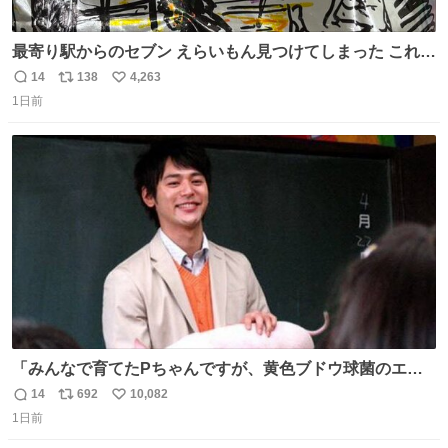
最寄り駅からのセブン えらいもん見つけてしまった これ売
ってくれへんかな… #浅井健一 #ポテチ #ロックの名盤
14
138
4,263
返
リ
い
1日前
信
ポ
い
数
ス
ね
ト
数
数
「みんなで育てたPちゃんですが、黄色ブドウ球菌のエン
テロトキシン（耐熱性毒素）が検出されたので、議論する
14
692
10,082
返
リ
い
までもなく処分が決まりました」
1日前
信
ポ
い
数
ス
ね