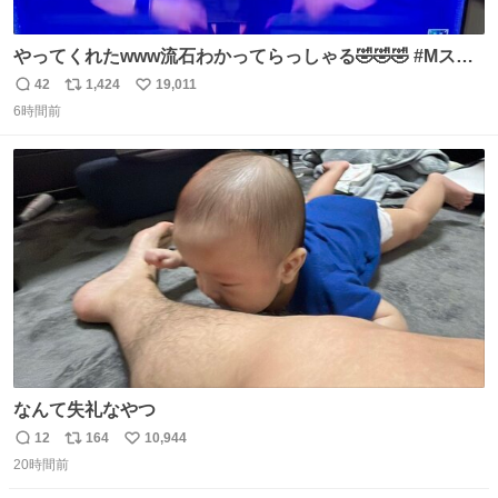
やってくれたwww流石わかってらっしゃる🤣🤣🤣 #Mステ
#西川貴教
42
1,424
19,011
返
リ
い
6時間前
信
ポ
い
数
ス
ね
ト
数
数
なんて失礼なやつ
12
164
10,944
返
リ
い
20時間前
信
ポ
い
数
ス
ね