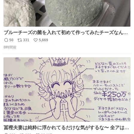
ブルーチーズの菌を入れて初めて作ってみたチーズなんだ
けど 本能でちょっとヤバいと思っちゃう見た目だな
50
331
5,669
返
リ
い
8時間前
信
ポ
い
数
ス
ね
ト
数
数
冨樫夫妻は純粋に浮かれてるだけな気がするな〜 全アはこ