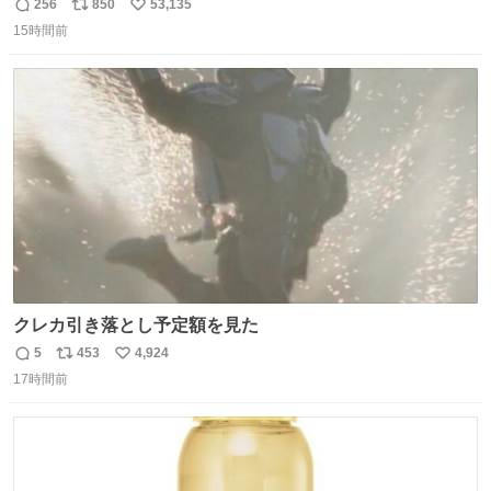
256
850
53,135
返
リ
い
15時間前
信
ポ
い
数
ス
ね
ト
数
数
クレカ引き落とし予定額を見た
5
453
4,924
返
リ
い
17時間前
信
ポ
い
数
ス
ね
ト
数
数