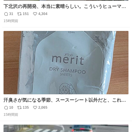
下北沢の再開発、本当に素晴らしい。こういうヒューマン
スケールの開発がいいんだよ。
31
151
4,304
返
リ
い
15時間前
信
ポ
い
数
ス
ね
ト
数
数
汗臭さが気になる季節、スースーシート以外だと、これが
とにかくスッキリする。2年くらい前に #生活は踊る で紹
10
135
2,065
返
リ
い
介したやつ。おじさんにもおばさんにもオススメだ。ドラ
15時間前
信
ポ
い
ストに売ってるぞ。ドライシャンプーって書いてあるけど
数
ス
ね
汗拭きシートみたいなもの。耳裏襟足首筋がんがん拭いて
ト
数