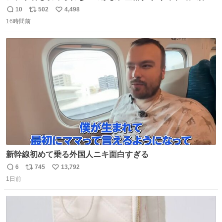
い。 https://t.co/LemyLGyVkR
10
502
4,498
返
リ
い
16時間前
信
ポ
い
数
ス
ね
ト
数
数
新幹線初めて乗る外国人ニキ面白すぎる
6
745
13,792
返
リ
い
1日前
信
ポ
い
数
ス
ね
ト
数
数