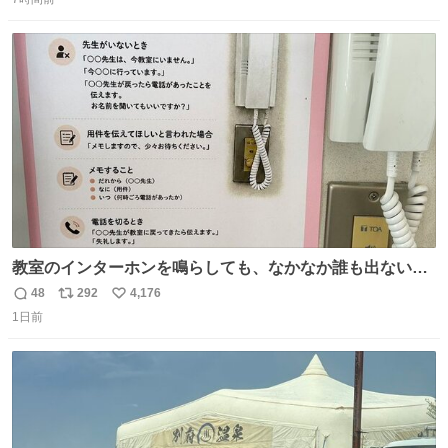
信
ポ
い
数
ス
ね
ト
数
数
教室のインターホンを鳴らしても、なかなか誰も出ないこ
とがあります…。 もしかすると「電話の出方」に困ってい
48
292
4,176
返
リ
い
るのかもしれません。 そこで「何を話せばいいか」が見え
1日前
信
ポ
い
る手引きを用意して、安心して電話に出られるようにしま
数
ス
ね
す。 インターホンの応対も大切なコミュニケーションの学
ト
数
数
びです。