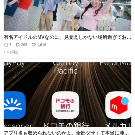
有名アイドルのMVなのに、見覚えしかない場所過ぎておも
ろいな
5
205
1,816
返
リ
い
15時間前
信
ポ
い
数
ス
ね
ト
数
数
アプリ名も収められないのかよ。全部ダサくて本当に凄