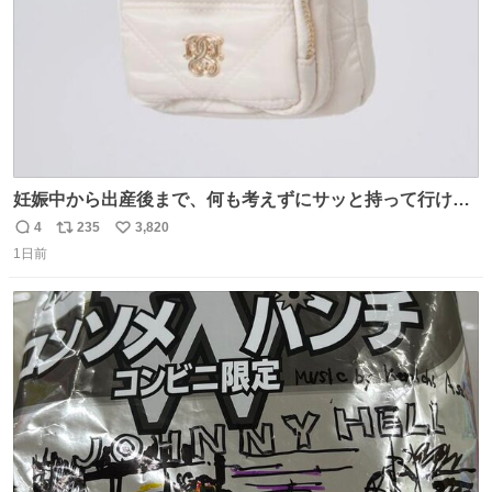
妊娠中から出産後まで、何も考えずにサッと持って行ける
ようなショルダーバッグが欲しいな〜と思っていたのだけ
4
235
3,820
返
リ
い
ど snidelでめちゃくちゃピッタリなものを見つけたので買
1日前
信
ポ
い
った！✨ スマホと小物とペットボトルが入るの最高すぎる
数
ス
ね
🥹 しかもスマホ入れ独立してるしファスナーない！地味に
ト
数
数
嬉しいやつ！！！