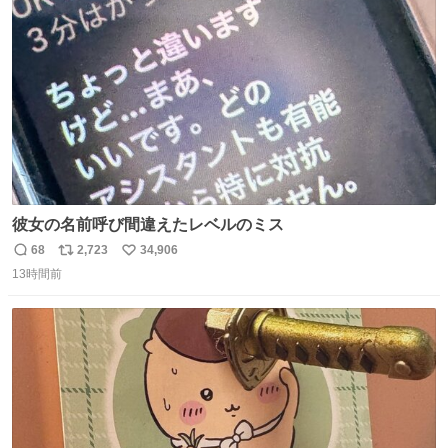
ト
数
数
彼女の名前呼び間違えたレベルのミス
68
2,723
34,906
返
リ
い
13時間前
信
ポ
い
数
ス
ね
ト
数
数