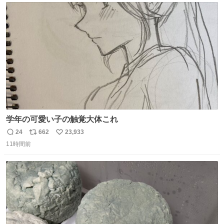
ト
数
数
学年の可愛い子の触覚大体これ
24
662
23,933
返
リ
い
11時間前
信
ポ
い
数
ス
ね
ト
数
数