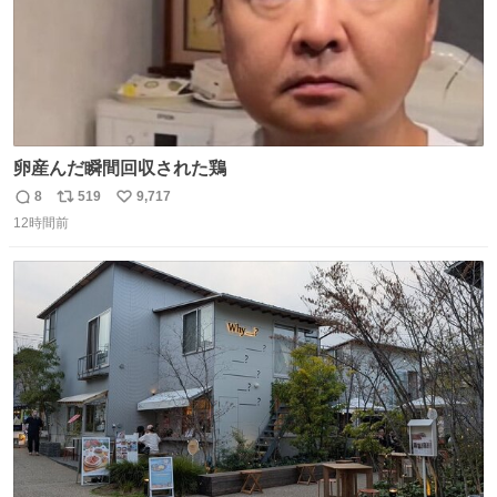
卵産んだ瞬間回収された鶏
8
519
9,717
返
リ
い
12時間前
信
ポ
い
数
ス
ね
ト
数
数