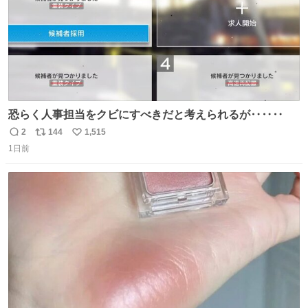
恐らく人事担当をクビにすべきだと考えられるが‥‥‥
2
144
1,515
返
リ
い
1日前
信
ポ
い
数
ス
ね
ト
数
数