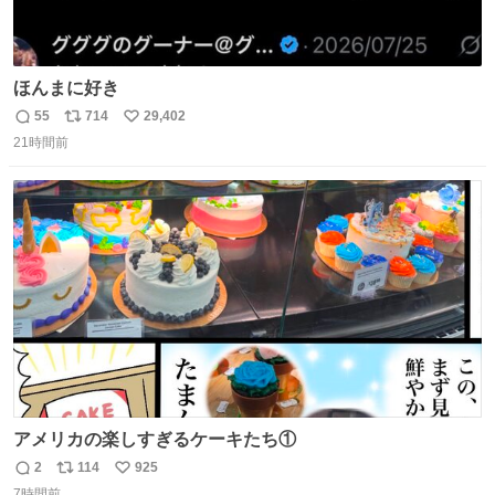
ほんまに好き
55
714
29,402
返
リ
い
21時間前
信
ポ
い
数
ス
ね
ト
数
数
アメリカの楽しすぎるケーキたち①
2
114
925
返
リ
い
7時間前