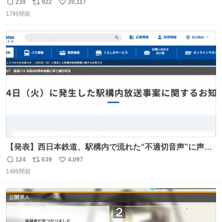
こに自分の市場価値的なものを上乗せするので、 すっぴん
239
922
20,117
返
リ
い
＆寝起きのボサボサ頭でも「今日も可愛いね」が止まらな
17時間前
信
ポ
い
い。放っておくと永遠に髪撫でてきて作業進まない()
数
ス
ね
156cm40kg、年中日焼け止めとお友達の私より綺麗な手や
ト
数
数
めてもろて とか言う
【発表】西日本鉄道、駅構内で流れた“不適切音声”に声明
「被害届も検討」 news.livedoor.com/article/detail… 4日
124
639
4,097
返
リ
い
に西鉄福岡（天神）駅および薬院駅で発生した駅構内放送
14時間前
信
ポ
い
事案について声明を公表した。「第三者によって駅構内放
数
ス
ね
送設備に外部から不正に音声が流された可能性も含めて確
ト
数
数
認を実施」と説明した。