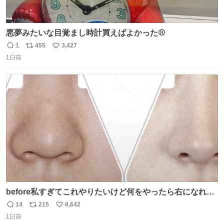
悪夢みたいな目覚まし時計買えばよかった⚾
1
455
3,427
返
リ
い
1日前
信
ポ
い
数
ス
ね
ト
数
数
before私すぎてこれやりたいけど何をやったら右になれる
の
14
215
8,642
返
リ
い
1日前
信
ポ
い