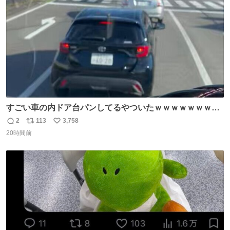
数
汗臭不安を解消。
すごい車の内ドア台パンしてるやついたｗｗｗｗｗｗｗｗ
ｗｗｗｗｗｗ
2
113
3,758
返
リ
い
20時間前
信
ポ
い
数
ス
ね
ト
数
数