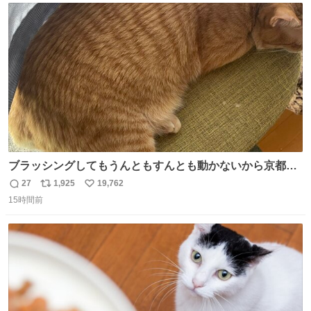
ト
数
数
ブラッシングしてもうんともすんとも動かないから京都の
寺にある庭みたいになってる
27
1,925
19,762
返
リ
い
15時間前
信
ポ
い
数
ス
ね
ト
数
数