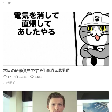
1日前
信
ポ
い
数
ス
ね
ト
数
数
本日の研修資料です #仕事猫 #現場猫
17
1,211
4,588
返
リ
い
20時間前
信
ポ
い
数
ス
ね
ト
数
数