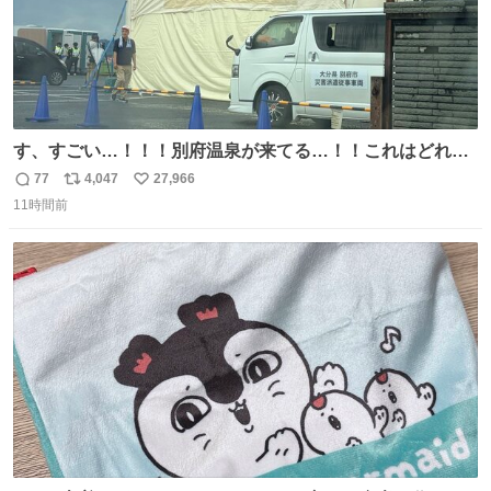
す、すごい…！！！別府温泉が来てる…！！これはどれぐ
らい待つんだろう…
77
4,047
27,966
返
リ
い
11時間前
信
ポ
い
数
ス
ね
ト
数
数