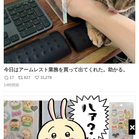
ト
数
数
今日はアームレスト業務を買って出てくれた。助かる。
17
827
11,278
返
リ
い
14時間前
信
ポ
い
数
ス
ね
ト
数
数