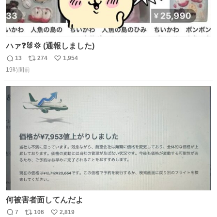
ハァ❓🐰💢 (通報しました)
13
274
1,954
返
リ
い
19時間前
信
ポ
い
数
ス
ね
ト
数
数
何被害者面してんだよ
7
106
2,819
返
リ
い