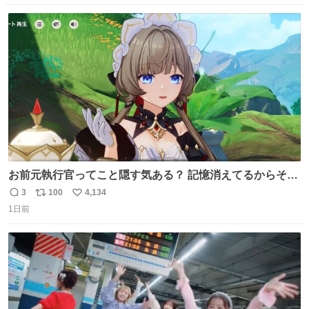
数
ス
ね
ト
数
数
お前元執行官ってこと隠す気ある？ 記憶消えてるからそん
な考えに至らないだろうけどさ…
3
100
4,134
返
リ
い
1日前
信
ポ
い
数
ス
ね
ト
数
数