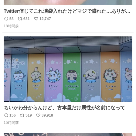
Twitter信じてこれ涙袋入れたけどマジで盛れた…ありがと
う…
58
631
12,747
返
リ
い
18時間前
信
ポ
い
数
ス
ね
ト
数
数
ちいかわ分からんけど、古本屋だけ属性が名前になってる
のはどういうこと？
156
519
39,918
返
リ
い
15時間前
信
ポ
い
数
ス
ね