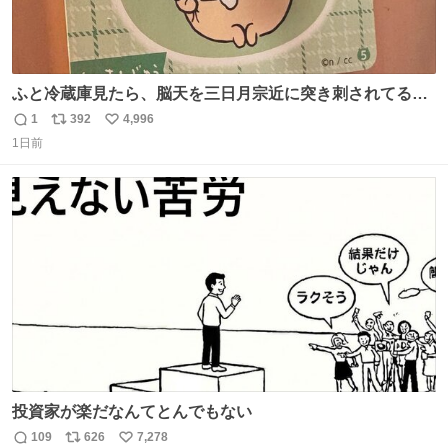
ふと冷蔵庫見たら、脳天を三日月宗近に突き刺されてるく
りまんじゅうパイセンが
1
392
4,996
返
リ
い
1日前
信
ポ
い
数
ス
ね
ト
数
数
投資家が楽だなんてとんでもない
109
626
7,278
返
リ
い