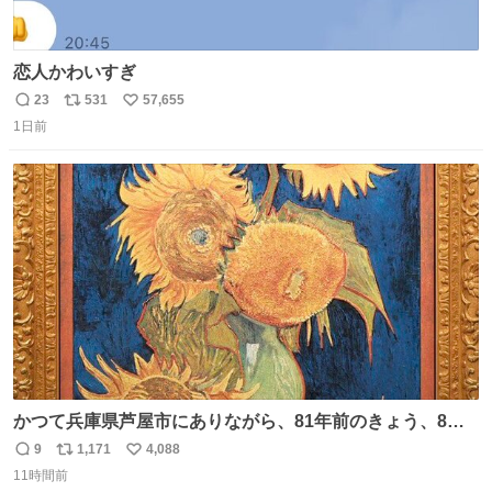
恋人かわいすぎ
23
531
57,655
返
リ
い
1日前
信
ポ
い
数
ス
ね
ト
数
数
かつて兵庫県芦屋市にありながら、81年前のきょう、8月6
日の阪神大空襲の折に残念ながら焼失した、 #ゴッホ の幻
9
1,171
4,088
返
リ
い
の「 #ヒマワリ 」。 当館は、東京都にある武者小路実篤記
11時間前
信
ポ
い