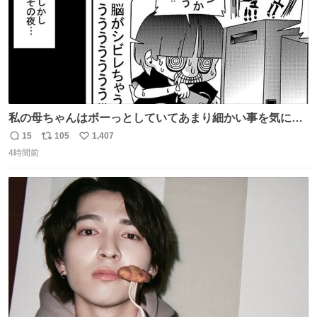
私の母ちゃんはボーっとしていてあまり細かい事を気にし
ません。優秀な人の多い現代の価値観から見ると、あまり
15
105
1,407
返
リ
い
優秀な母親ではないかもしれません。でも、だからこそ、
4時間前
信
ポ
い
私はそういう母親が大好きです。今も昔もすごくリラック
数
ス
ね
スします。「優秀」と「良い」は別なんですよね。 1/2
ト
数
数