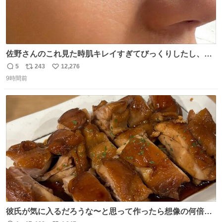
佐野さんのこれ見た時肌キレイすぎてびっくりしたし、や
はりアイドルって体型･肌管理すごすぎる
5
243
12,276
返
リ
い
9時間前
信
ポ
い
数
ス
ね
ト
数
数
彼氏が気に入るだろうな〜と思って作ったら想像の何倍も