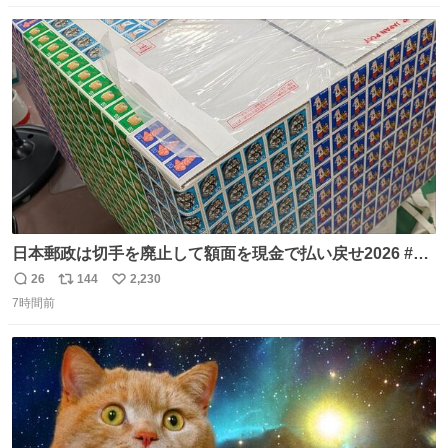
念館にご協力いただき、当時発行されたカラー印刷画集よ
数
ス
ね
り陶板で原寸大に再現し、2014年より展示しています。 #
ト
数
数
大塚国際美術館
日本郵政は切手を廃止して額面を現金で払い戻せ2026 #日
本郵政 @JapanPostHD_PR
26
144
2,230
返
リ
い
7時間前
信
ポ
い
数
ス
ね
ト
数
数