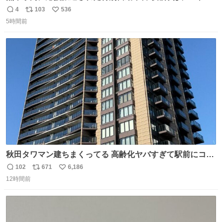
ールを通じて車中泊者への声掛けも行っています。写真
4
103
536
返
リ
い
は、福岡県警察の特別自動車警ら部隊が八代警察署管内の
5時間前
信
ポ
い
車中泊者に対して、熱中症について注意喚起する様子で
数
ス
ね
す。こまめな水分・塩分補給を行ってください。 #令和８
ト
数
数
年熊本地震 #福岡県警察
秋田タワマン建ちまくってる 高齢化ヤバすぎて駅前にコン
パクトシティつくって高齢者を住ませる考えらしい 病院も
102
671
6,186
返
リ
い
全部駅前にある
12時間前
信
ポ
い
数
ス
ね
ト
数
数