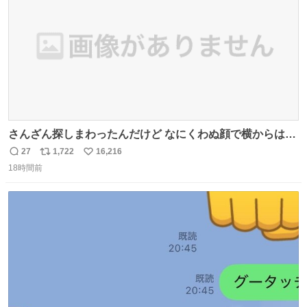
さんざん探しまわったんだけど なにくわぬ顔で横からはえ
てた
27
1,722
16,216
返
リ
い
18時間前
信
ポ
い
数
ス
ね
ト
数
数