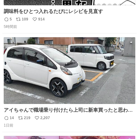
調味料をひとつ入れるたびにレシピを見直す
5
109
914
返
リ
い
5時間前
信
ポ
い
数
ス
ね
ト
数
数
アイちゃんで職場乗り付けたら上司に新車買ったと思われ
たの嬉しすぎる。 20年落ちの車もやりようによっては新車
14
219
2,207
返
リ
い
っぽく見えるってことよ。 令和の車の横に並べても違和感
1日前
信
ポ
い
ない平成18年式です。
数
ス
ね