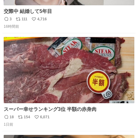
交際中 結婚して5年目
3
111
4,716
返
リ
い
16時間前
信
ポ
い
数
ス
ね
ト
数
数
スーパー幸せランキング3位 半額の赤身肉
18
154
6,071
返
リ
い
1日前
信
ポ
い
数
ス
ね