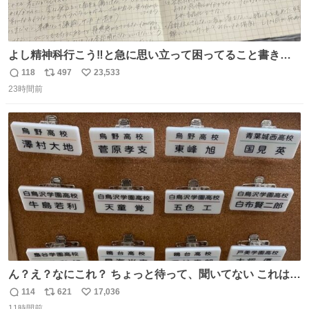
よし精神科行こう‼️と急に思い立って困ってること書き出
してたらペン止まらなくなってすごい勢いで埋まってワロ
118
497
23,533
返
リ
い
タ
23時間前
信
ポ
い
数
ス
ね
ト
数
数
ん？え？なにこれ？ ちょっと待って、聞いてない これは販
売されているのもですか？
114
621
17,036
返
リ
い
11時間前