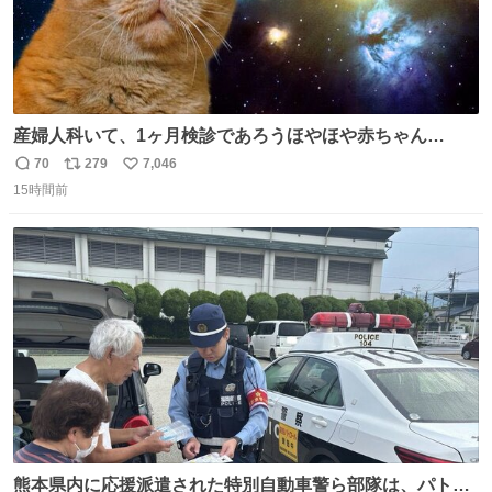
産婦人科いて、1ヶ月検診であろうほやほや赤ちゃん👩‍🍼
と推定2,3歳の女の子👧🏻をワンオペで連れてるママがいる
70
279
7,046
返
リ
い
のだけども 女の子ずっとママの側から離れない…⁉️ 手を繋
15時間前
信
ポ
い
がなくてもうろちょろしないしママが歩いたらピクミンみ
数
ス
ね
たいにﾄﾃﾄﾃついてってるし逃走しないし脱走しないし逃げ
ト
数
数
ないし走ら文字数
熊本県内に応援派遣された特別自動車警ら部隊は、パトロ