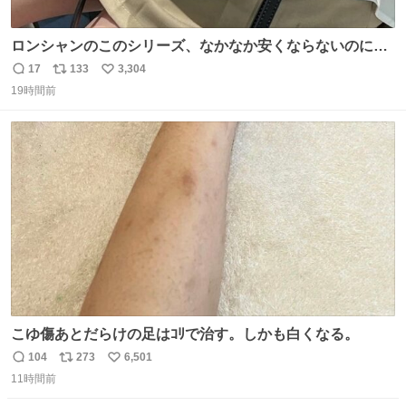
ロンシャンのこのシリーズ、なかなか安くならないのにセ
ール価格になってる🖤✨レザーなのが反則級にかわいい。
17
133
3,304
返
リ
い
持ってるだけでコーデが格上げされる。
19時間前
信
ポ
い
数
ス
ね
ト
数
数
こゆ傷あとだらけの足はｺﾘで治す。しかも白くなる。
104
273
6,501
返
リ
い
11時間前
信
ポ
い
数
ス
ね