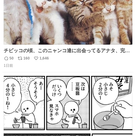
チビッコの頃、このニャンコ達に出会ってるアナタ、完全
なる同世代（笑） #70年代 #80年代 #昭和レトロ
50
160
1,646
返
リ
い
1日前
信
ポ
い
数
ス
ね
ト
数
数