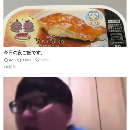
今日の夜ご飯です。
42
1,002
5,660
返
リ
い
7時間前
信
ポ
い
数
ス
ね
ト
数
数