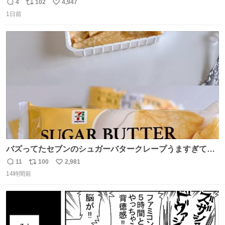
美味しい美味しい言ってくれて嬉しい
4
102
4,947
返
リ
い
1日前
信
ポ
い
数
ス
ね
ト
数
数
バズってたセブンのシュガーバタークレープうますぎて
7NOWで買い溜め🛒💭
11
100
2,981
返
リ
い
14時間前
信
ポ
い
数
ス
ね
ト
数
数