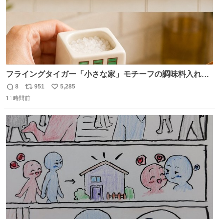
フライングタイガー「小さな家」モチーフの調味料入れ、
並べれば“デンマークの街並み”に ピンク・グリーン・テラ
8
951
5,285
返
リ
い
コッタの全9種 - fashion-press.net/news/149552
11時間前
信
ポ
い
数
ス
ね
ト
数
数