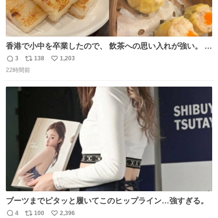
香港で小中を卒業したので、 飲茶への思い入れが強い。 常
に現地の味を探している。 横浜中華街まで行き、店を厳選
3
138
1,203
返
リ
い
すれば流石に出会えるけど、もっと近場で気軽に行ける店
22時間前
信
ポ
い
はないか。 代々木にあった。 多少違うかなというのもあっ
数
ス
ね
たけど、 総合的には満足。
ト
数
数
ブーツまでピタッと履いてこのヒップライン…強すぎる。
4
100
2,396
返
リ
い