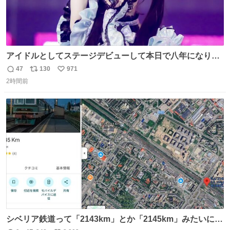
アイドルとしてステージデビューして本日で八年になりま
した。これからもここに居続けられますように❤︎
47
130
971
返
リ
い
2時間前
信
ポ
い
数
ス
ね
ト
数
数
シベリア鉄道って「2143km」とか「2145km」みたいに、