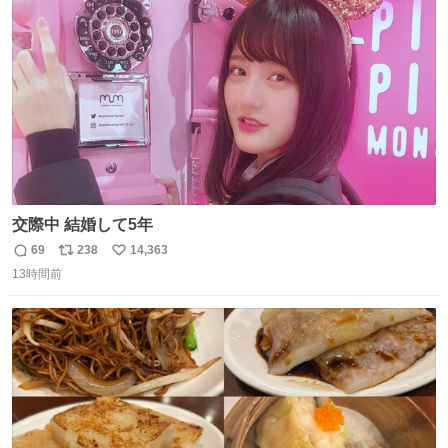
ト
数
数
交際中 結婚して5年
69
238
14,363
返
リ
い
13時間前
信
ポ
い
数
ス
ね
ト
数
数