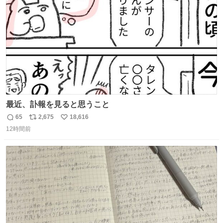
数
最近、訃報を見ると思うこと
65
2,675
18,616
返
リ
い
12時間前
信
ポ
い
数
ス
ね
ト
数
数