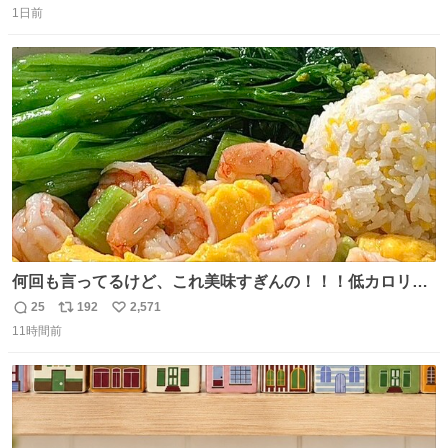
思っておらず大興奮しております かっこよすぎる 指を差し
1日前
信
ポ
い
伸べると乗ってきてくれたのでひとまず一緒に帰宅しまし
数
ス
ね
たが、飛ばないということは弱っていらっしゃるのでしょ
ト
数
数
うか…素敵すぎる
何回も言ってるけど、これ美味すぎんの！！！低カロリー
で満足感エグいから一生食べてる😭
25
192
2,571
返
リ
い
11時間前
信
ポ
い
数
ス
ね
ト
数
数