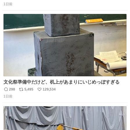
1日前
信
ポ
い
数
ス
ね
ト
数
数
文化祭準備中だけど、机上があまりにいじめっぽすぎる
298
5,495
129,534
返
リ
い
1日前
信
ポ
い
数
ス
ね
ト
数
数