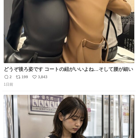
ト
数
数
どうぞ後ろ姿です コートの紐がいいよね…そして腰が細い
2
199
3,843
返
リ
い
1日前
信
ポ
い
数
ス
ね
ト
数
数