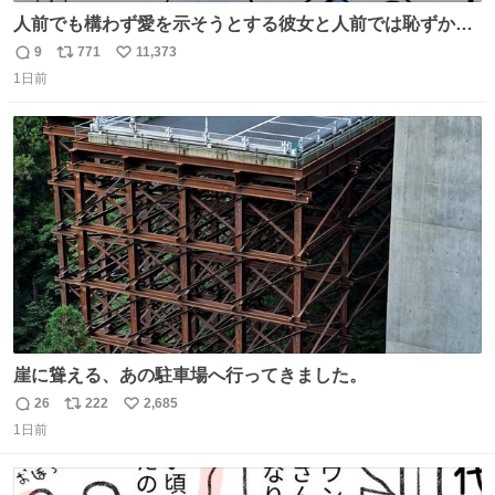
人前でも構わず愛を示そうとする彼女と人前では恥ずかし
いけど彼女を死ぬほど愛している彼氏 同士いませんか✋️
9
771
11,373
返
リ
い
1日前
信
ポ
い
数
ス
ね
ト
数
数
崖に聳える、あの駐車場へ行ってきました。
26
222
2,685
返
リ
い
1日前
信
ポ
い
数
ス
ね
ト
数