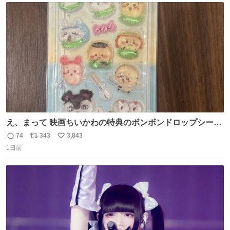
ト
数
数
え、まって 映画ちいかわの特典のボンボンドロップシール
もうメルカリにでてるやん #ちいかわ
74
343
3,843
返
リ
い
1日前
信
ポ
い
数
ス
ね
ト
数
数