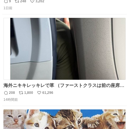
モスクワからの距離名そのままの駅名があるんですね。
9
248
3,202
返
リ
い
1日前
信
ポ
い
数
ス
ね
ト
数
数
海外ニキキレッキレで草 （ファーストクラスは前の座席で
あるため）
208
1,800
61,296
返
リ
い
14時間前
信
ポ
い
数
ス
ね
ト
数
数