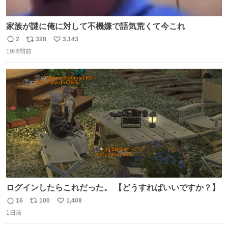
家族が謎に俺に対して不機嫌で語気荒くて今これ
2
328
3,143
返
リ
い
19時間前
信
ポ
い
数
ス
ね
ト
数
数
ログインしたらこれだった。 【どうすればいいですか？】
16
100
1,408
返
リ
い
1日前
信
ポ
い
数
ス
ね