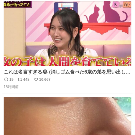
ト
数
数
これは名言すぎる😂 (消しゴム食べた6歳の弟を思い出しな
がら)
19
448
10,667
返
リ
い
18時間前
信
ポ
い
数
ス
ね
ト
数
数