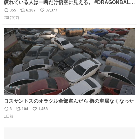
疲れている人は一瞬だけ悟空に見える。 #DRAGONBALL
#ドラゴンボール
355
6,187
37,377
返
リ
い
23時間前
信
ポ
い
数
ス
ね
ト
数
数
ロスサントスのオラクル全部盗んだら 街の車居なくなった
3
104
1,458
返
リ
い
1日前
信
ポ
い
数
ス
ね
ト
数
数