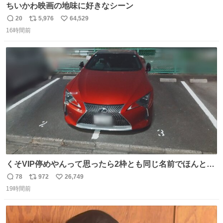
ちいかわ映画の地味に好きなシーン
20
5,976
64,529
返
リ
い
16時間前
信
ポ
い
数
ス
ね
ト
数
数
くそVIP停めやんって思ったら2枠とも同じ名前でほんとの
VIP停めだった 好きですこの心意気
78
972
26,749
返
リ
い
19時間前
信
ポ
い
数
ス
ね
ト
数