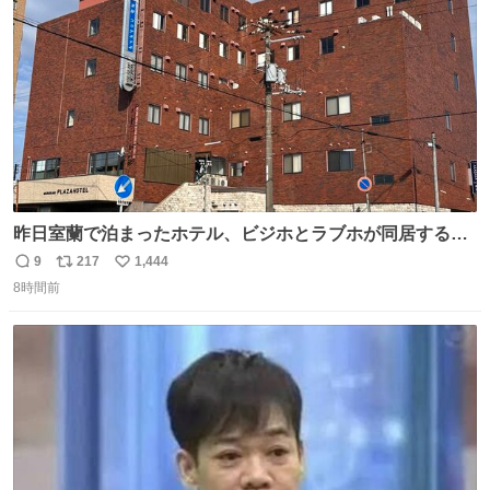
数
昨日室蘭で泊まったホテル、ビジホとラブホが同居する謎
形態だった。2階と3階の部屋数が異様に少ない。
9
217
1,444
返
リ
い
8時間前
信
ポ
い
数
ス
ね
ト
数
数