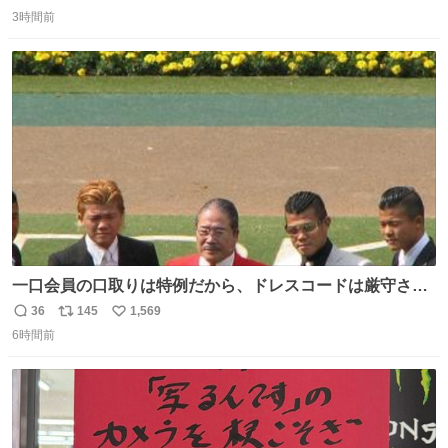
返
リ
い
い、役者として精進していきます。変わらず見守っていた
3時間前
信
ポ
い
だけたら嬉しいです。 写真は先日、妻の故郷へ行った時に
数
ス
ね
立ち寄った、妻のソウルフードのラーメン屋さんでの一枚
ト
数
数
🍜
一口会員の口取りは特例だから、ドレスコードは厳守させ
るべき。
36
145
1,569
返
リ
い
6時間前
信
ポ
い
数
ス
ね
ト
数
数