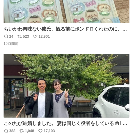
ちいかわ興味ない彼氏、観る前にボンドロくれたのに、見
た後に返却求められた。くそう。
24
523
12,901
返
リ
い
19時間前
信
ポ
い
数
ス
ね
ト
数
数
このたび結婚しました。 妻は同じく役者をしている #山下
ひかり です。 これからも一つひとつの作品に真摯に向き合
388
1,048
17,103