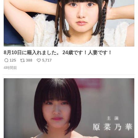
8月10日に籍入れました。 24歳です！人妻です！
125
388
5,717
返
リ
い
4時間前
信
ポ
い
数
ス
ね
ト
数
数