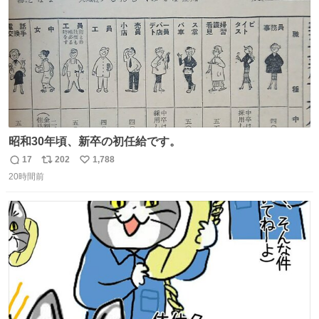
昭和30年頃、新卒の初任給です。
17
202
1,788
返
リ
い
20時間前
信
ポ
い
数
ス
ね
ト
数
数