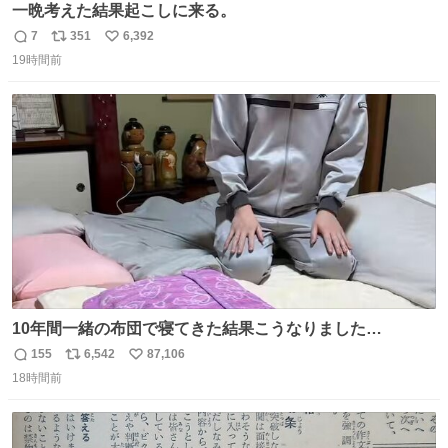
一晩考えた結果起こしに来る。
7
351
6,392
返
リ
い
19時間前
信
ポ
い
数
ス
ね
ト
数
数
10年間一緒の布団で寝てきた結果こうなりました…
155
6,542
87,106
返
リ
い
18時間前
信
ポ
い
数
ス
ね
ト
数
数