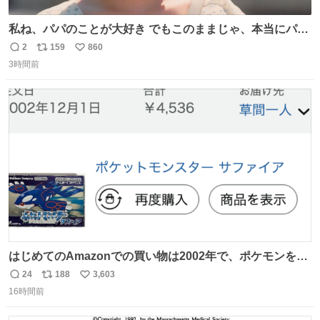
私ね、パパのことが大好き でもこのままじゃ、本当にパパ
を嫌いになっちゃう だから・・・ ドラマ #もうパパ ！😠
2
159
860
返
リ
い
本編映像初公開📺 親子の愛ゆえのすれ違いを描くティザー
3時間前
信
ポ
い
映像を解禁！ TVerでお気に入り登録💖
数
ス
ね
tver.jp/series/sr504n7… #日10 #ABCテレビ #新ドラマ
ト
数
数
10/4（日）スタート🎬
はじめてのAmazonでの買い物は2002年で、ポケモンを買
ったようだ 24年前かぁ。
24
188
3,603
返
リ
い
16時間前
信
ポ
い
数
ス
ね