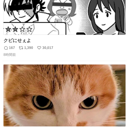
クビにせぇよ
167
1,390
30,017
返
リ
い
8時間前
信
ポ
い
数
ス
ね
ト
数
数