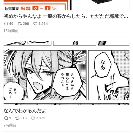
初めからやんなよ 一般の客からしたら、ただただ邪魔でし
かないのよ
40
290
1,914
返
リ
い
15時間前
信
ポ
い
数
ス
ね
ト
数
数
なんでわかるんだよ
9
118
2,129
返
リ
い
2時間前
信
ポ
い