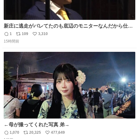
新庄に逃走がバレてたのも底辺のモニターなんだから仕方
ないと開き直る山本w w w w w w #VIVANT #悪役会議室
1
109
3,310
返
リ
い
15時間前
信
ポ
い
数
ス
ね
ト
数
数
←母が撮ってくれた写真 弟→
1,070
20,325
477,649
返
リ
い