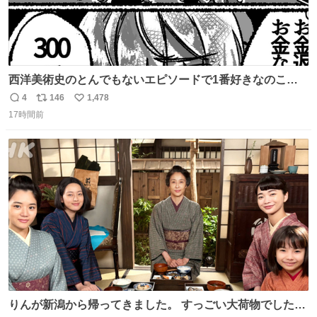
西洋美術史のとんでもないエピソードで1番好きなのこれ
モネのエピソード大体面白い #絵がみの美術史創作
4
146
1,478
返
リ
い
17時間前
信
ポ
い
数
ス
ね
ト
数
数
りんが新潟から帰ってきました。 すっごい大荷物でした