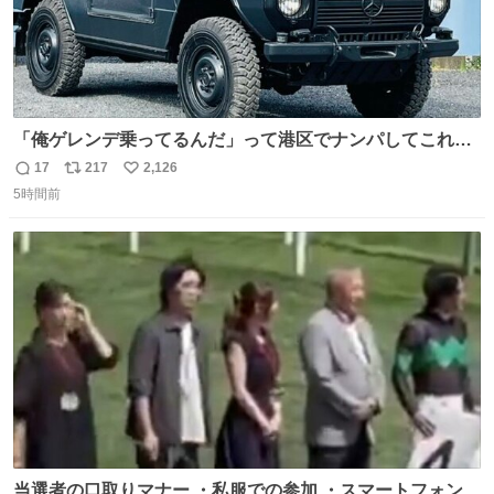
「俺ゲレンデ乗ってるんだ」って港区でナンパしてこれで
迎え行きたい
17
217
2,126
返
リ
い
5時間前
信
ポ
い
数
ス
ね
ト
数
数
当選者の口取りマナー ・私服での参加 ・スマートフォンで