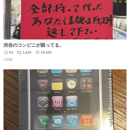
渋谷のコンビニが困ってる。
93
3,428
19,480
返
リ
い
1日前
信
ポ
い
数
ス
ね
ト
数
数