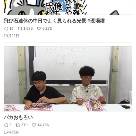
飛び石連休の中日でよく見られる光景 #現場猫
16
1,975
6,272
返
リ
い
10月21日
信
ポ
い
数
ス
ね
ト
数
数
バカおもろい
3
279
14,766
返
リ
い
16時間前
信
ポ
い