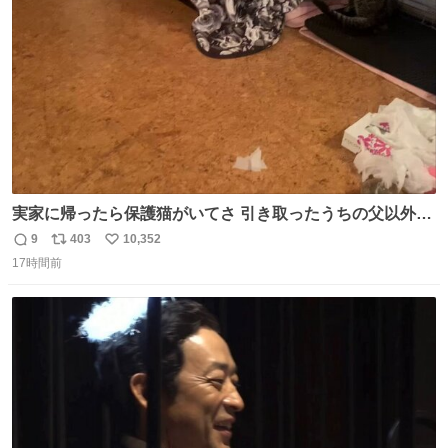
数
実家に帰ったら保護猫がいてさ 引き取ったうちの父以外に
は威嚇してくるよって話を聞いてたんだけど僕は大丈夫そ
9
403
10,352
返
リ
い
う 可愛いなこいつ
17時間前
信
ポ
い
数
ス
ね
ト
数
数