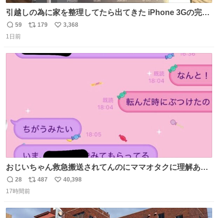
引越しの為に家を整理してたら出てきた iPhone 3Gの完全
未開封品 かなり前に楽天だかで買った多分未使用のデモ機
59
179
3,368
返
リ
い
で-が出るのだと思うんだよね ヤフオクで売れてない190万
1日前
信
ポ
い
があったけど初代じゃあるまいし流石にそこまではねぇ 日
数
ス
ね
本初のモデルではあるけど´д` ; #Apple #iPhone3G
ト
数
数
おじいちゃん救急搬送されてんのにママオタクに理解あっ
て不謹慎だけどウケる
28
487
40,398
返
リ
い
17時間前
信
ポ
い
数
ス
ね
ト
数