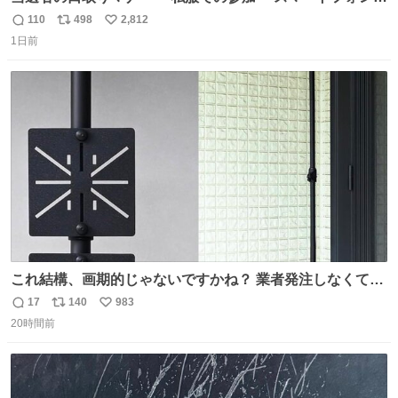
の撮影 ・調教師へ自分から握手を求める行為 ・シャツをズ
110
498
2,812
返
リ
い
ボンにインしていない服装 ・ボディーバッグの着用 私も口
1日前
信
ポ
い
ドリに参加したいので、出禁になる前に繰り返し案内して
数
ス
ね
ほしい #DMMバヌーシ
ト
数
数
これ結構、画期的じゃないですかね？ 業者発注しなくて
も、誰でも簡単に防犯カメラ設置が… 町の電気屋さんでも
17
140
983
返
リ
い
施工できそう
20時間前
信
ポ
い
数
ス
ね
ト
数
数