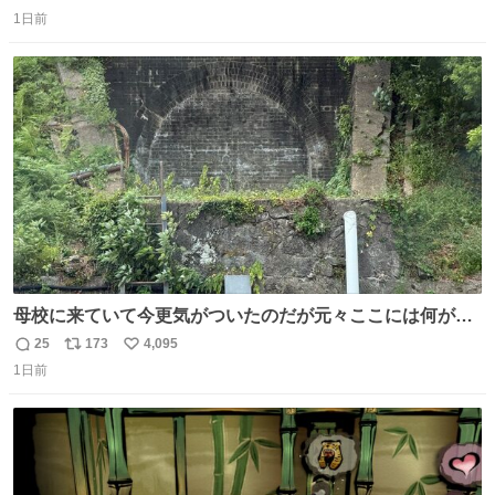
返
リ
い
1日前
信
ポ
い
数
ス
ね
ト
数
数
母校に来ていて今更気がついたのだが元々ここには何があ
ったのだろう…？_:(´ཀ`」 ∠):
25
173
4,095
返
リ
い
1日前
信
ポ
い
数
ス
ね
ト
数
数