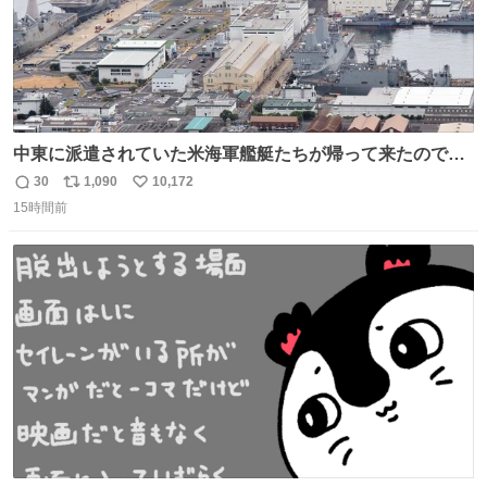
中東に派遣されていた米海軍艦艇たちが帰って来たので、
ギチギチになった佐世保基地
30
1,090
10,172
返
リ
い
15時間前
信
ポ
い
数
ス
ね
ト
数
数