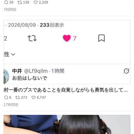
ね…… 久しぶりにみんなそろってのご飯。 安はおめでた。
30
136
2,329
返
リ
い
環もうれしそうでした。 👇りん、おかえりなさい
7時間前
信
ポ
い
web.nhk/tv/an/kazekaor…［見逃し配信中］ #朝ドラ #風
数
ス
ね
薫る #風薫るオフショット 見上愛 上坂樹里 水野美紀 早坂
ト
数
数
美海 英茉
村一番のブスであることを自覚しながらも勇気を出して村
長の息子に恋文を書いたら翌日村の共用井戸に捨てられて
6
273
6,747
返
リ
い
たときの顔になった
17時間前
信
ポ
い
数
ス
ね
ト
数
数