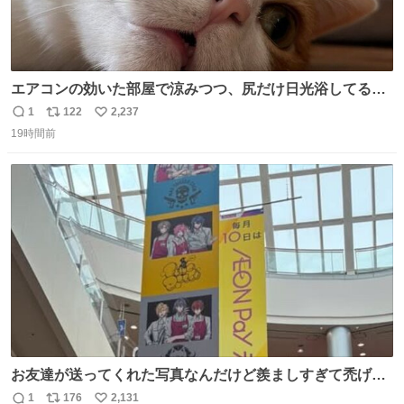
エアコンの効いた部屋で涼みつつ、尻だけ日光浴してる猫
もはや貴族じゃん！
1
122
2,237
返
リ
い
19時間前
信
ポ
い
数
ス
ね
ト
数
数
お友達が送ってくれた写真なんだけど羨ましすぎて禿げそ
う
1
176
2,131