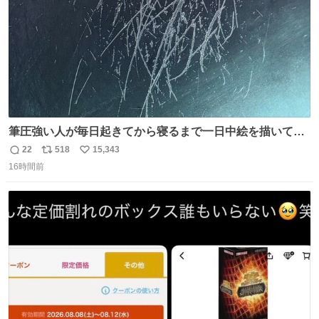
筆圧強い人が毎日起きてから寝るまで一日中絵を描いてる
とこうなる。 異常事態です。
22
518
15,343
返
リ
い
16時間前
信
ポ
い
数
ス
ね
ト
数
数