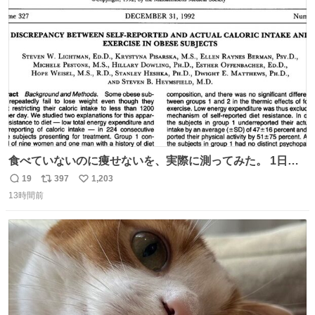
ト
数
数
食べていないのに痩せないを、実際に測ってみた。 1日
1200kcal未満と申告しながら減量できない10人を、14日間
19
397
1,203
返
リ
い
調査。 本人の申告は平均1028kcal/日だったが、実際の摂
13時間前
信
ポ
い
取量は2081kcal/日。食事量を47％少なく、身体活動を
数
ス
ね
51％多く見積もっていた。
ト
数
数