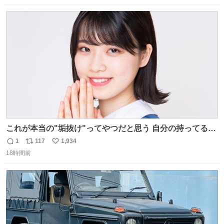
数
ス
ね
ト
数
数
これが本当の"垢抜け"ってやつだと思う 自分の持ってるポ
テンシャルを最大限活かしてるもん 私も整形とかじゃなく
1
117
1,934
返
リ
い
て、こういう垢抜け方したい
18時間前
信
ポ
い
数
ス
ね
ト
数
数