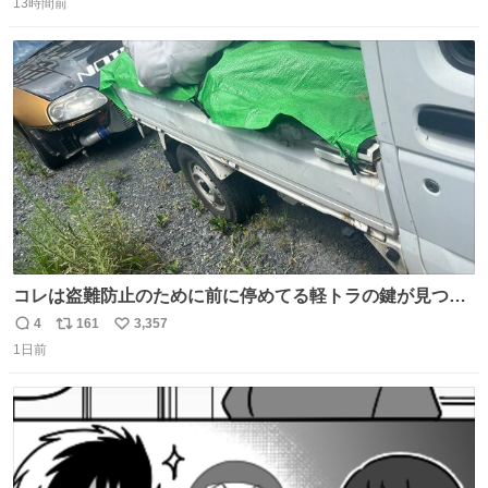
13時間前
信
ポ
い
数
ス
ね
ト
数
数
コレは盗難防止のために前に停めてる軽トラの鍵が見つか
らなくて 持ち主すら動かすことができない鉄壁のスープラ
4
161
3,357
返
リ
い
1日前
信
ポ
い
数
ス
ね
ト
数
数