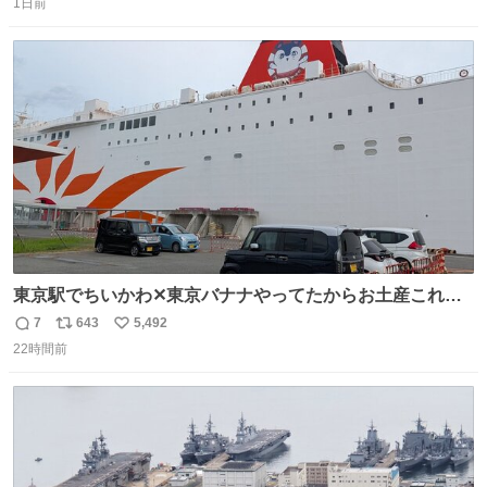
1日前
信
ポ
い
数
ス
ね
ト
数
数
東京駅でちいかわ✕東京バナナやってたからお土産これに
したろ！って買った後にフェリー乗ったらちいかわフェリ
7
643
5,492
返
リ
い
ーだったw
22時間前
信
ポ
い
数
ス
ね
ト
数
数