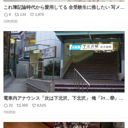
これ簿記論時代から愛用してる 全受験生に推したい 写メし
たとこ、ピーーてレシートよりひと回り大きいサイズくら
9
134
1,970
返
リ
い
いで、シールで出てくるからペターって貼って間違ったと
16時間前
信
ポ
い
こメモメモして持ち歩いてるの 便利だから使って 回し者で
数
ス
ね
もPRでもないよ
ト
数
数
電車内アナウンス「次は下北沢、下北沢」 俺「ｽｯ…🤓」
(立ち上がる) 周りの乗客「(やっぱりな……)」
22
405
8,525
返
リ
い
7時間前
信
ポ
い
数
ス
ね
ト
数