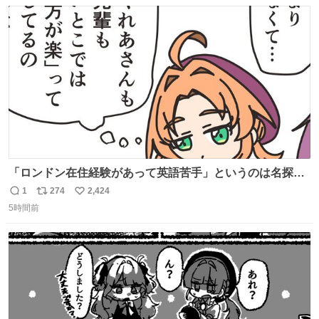
数
ス
ね
ト
数
数
「ロンドン在住経験があって英語苦手」というのは名探偵
としては「妙だな」ってなるところなのに、小林みくるだ
1
274
2,424
返
リ
い
からスルーされている小林クオリティ。
5時間前
信
ポ
い
数
ス
ね
ト
数
数