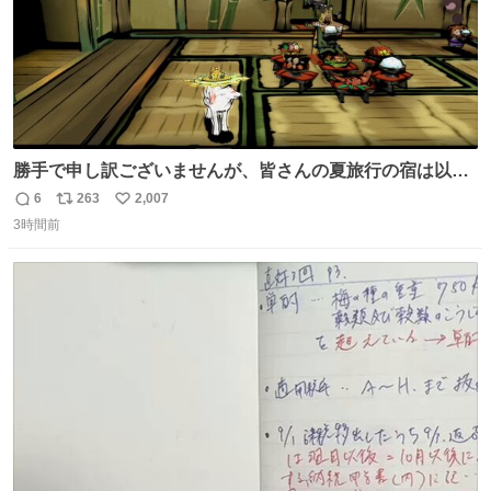
勝手で申し訳ございませんが、皆さんの夏旅行の宿は以下
のルールで決めさせてもらいます！ ←この投稿が1万いい
6
263
2,007
返
リ
い
ね以上 →この投稿が1万いいね未満 #宿の日 #Okami #大神
3時間前
信
ポ
い
数
ス
ね
ト
数
数