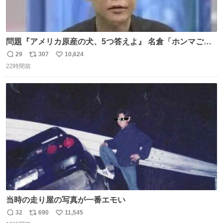
問題『アメリカ原産の犬、5つ答えよ』 名倉「ホンマごめ
ん。 日本」
29
307
10,624
返
リ
い
22時間前
信
ポ
い
数
ス
ね
ト
数
数
当時の走り屋の写真が一番エモい
32
690
11,545
返
リ
い