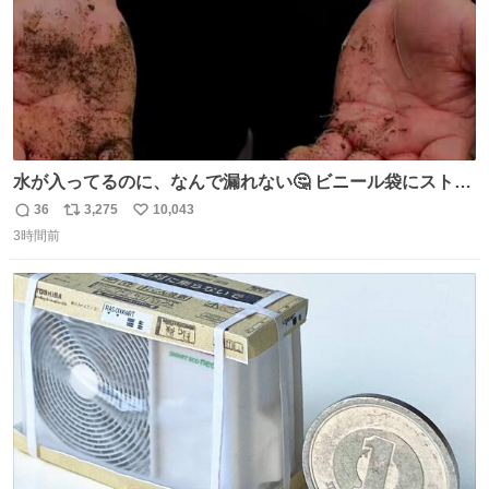
水が入ってるのに、なんで漏れない🤔 ビニール袋にストロ
ーを刺しているだけなのに、水が漏れない😳 実はこれ、ち
36
3,275
10,043
返
リ
い
ゃんと理由があるんです💁🏽‍♂️ ビニール袋に水を入れて、ス
3時間前
信
ポ
い
トローを横から差すだけ！ ストローの先端が水面より上に
数
ス
ね
あると、水はほとんど出てきません🙆🏽‍♂️ ポイントは「空
ト
数
数
気」でした🤭