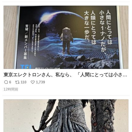
豪・国木田独歩の玄孫だという。国木田との関係は「ばあ
数
ス
ね
ちゃんのじいちゃん」だとし、“歩”という名前も独歩から
ト
数
数
取られているとのこと。
東京エレクトロンさん、私なら、 「人間にとっては小さな
1ナノだが、人類にとっては大きな一歩ナノだ！」 にしま
6
110
1,739
返
リ
い
す。使ってもいいですよ。
12時間前
信
ポ
い
数
ス
ね
ト
数
数