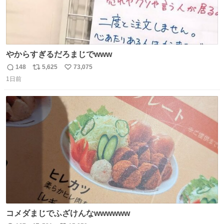
やからすぎるだろまじでwww
148
5,625
73,075
返
リ
い
1日前
信
ポ
い
数
ス
ね
ト
数
数
コメダまじでふざけんなwwwwww