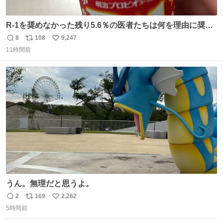
R-1を奨めなかった残り5.6％の医者たちは何を理由に奨め
なかったのかガチで気になってきてやばい勉強どころじゃ
8
108
9,247
返
リ
い
ない
11時間前
信
ポ
い
数
ス
ね
ト
数
数
うん。無理だと思うよ。
2
169
2,262
返
リ
い
5時間前
信
ポ
い
数
ス
ね