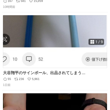
167
581
15,059
返
リ
い
10時間前
信
ポ
い
数
ス
ね
ト
数
数
大谷翔平のサインボール、出品されてしまう…
55
236
5,961
返
リ
い
1日前
信
ポ
い
数
ス
ね
ト
数
数