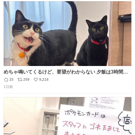
ト
数
数
めちゃ鳴いてくるけど、要望がわからない 夕飯は3時間も
先だしな
25
259
9,218
返
リ
い
1日前
信
ポ
い
数
ス
ね
ト
数
数