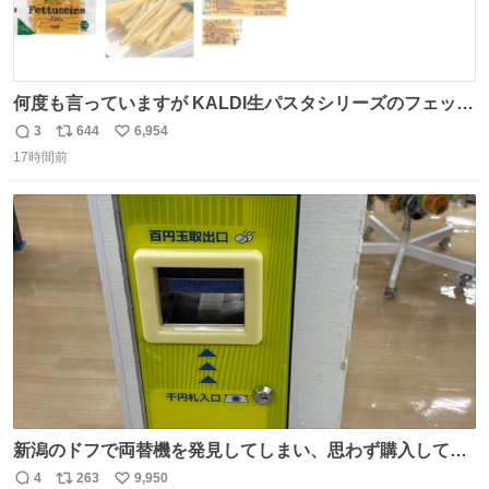
何度も言っていますが KALDI生パスタシリーズのフェット
チーネは 真剣(ガチ)で美味いぞ
3
644
6,954
返
リ
い
17時間前
信
ポ
い
数
ス
ね
ト
数
数
新潟のドフで両替機を発見してしまい、思わず購入してし
まい大阪に発送するイベントが発生
4
263
9,950
返
リ
い