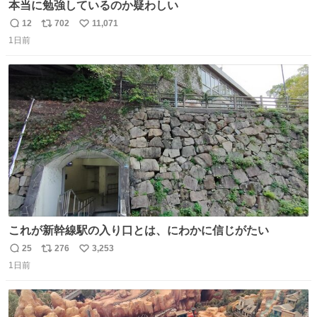
本当に勉強しているのか疑わしい
12
702
11,071
返
リ
い
1日前
信
ポ
い
数
ス
ね
ト
数
数
これが新幹線駅の入り口とは、にわかに信じがたい
25
276
3,253
返
リ
い
1日前
信
ポ
い
数
ス
ね
ト
数
数