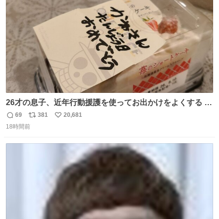
数
26才の息子、近年行動援護を使ってお出かけをよくする 親
との外出はもう嫌らしい。 中身は小学生位なのに小癪な😅
69
381
20,681
返
リ
い
昨日は夜のショッピングモールに行った 先に寝といてよ❗
18時間前
信
ポ
い
と何度も何度も言い残して。 起きたら冷蔵庫に… ああ、こ
数
ス
ね
れ買いに行ってくれたんだ…😭
ト
数
数