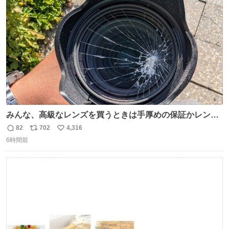
ト
数
数
みんな、高級なレンズを買うときは手厚めの保証かレンズ
保護フィルターをちゃんと付けておくんだぞ、お兄さんと
82
702
4,316
返
リ
い
の約束だぞ…😭 涙で画面が見えない…
6時間前
信
ポ
い
数
ス
ね
ト
数
数