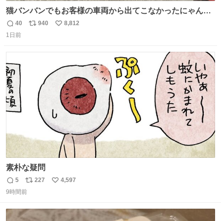
猫バンバンでもお客様の車両から出てこなかったにゃんこ
🐈 救出しようとした工場長が腕を引っ掻かれ、ぱんぱんに
40
940
8,812
返
リ
い
膨れ上がり、傷だらけ血だらけになりながらも何とか救出
1日前
信
ポ
い
したこの子はその後、工場長の家の子になりました😌💕
数
ス
ね
ト
数
数
素朴な疑問
5
227
4,597
返
リ
い
9時間前
信
ポ
い
数
ス
ね
ト
数