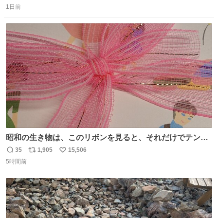
1日前
信
ポ
い
数
ス
ね
ト
数
数
昭和の生き物は、このリボンを見ると、それだけでテンシ
ョンが上がるのである。
35
1,905
15,506
返
リ
い
5時間前
信
ポ
い
数
ス
ね
ト
数
数