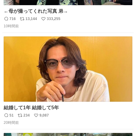
←母が撮ってくれた写真 弟→
716
13,144
333,255
返
リ
い
10時間前
信
ポ
い
数
ス
ね
ト
数
数
結婚して1年 結婚して5年
51
234
9,087
返
リ
い
20時間前
信
ポ
い
数
ス
ね