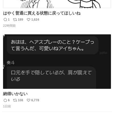
はやく普通に買える状態に戻ってほしいね
1
189
1,624
返
リ
い
22時間前
信
ポ
い
数
ス
ね
ト
数
数
納得いかない
6
108
6,778
返
リ
い
1日前
信
ポ
い
数
ス
ね