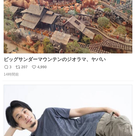
ビッグサンダーマウンテンのジオラマ、ヤバい
3
207
4,990
返
リ
い
14時間前
信
ポ
い
数
ス
ね
ト
数
数