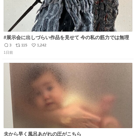
#展示会に出しづらい作品を見せて 今の私の筋力では無理
3
115
1,242
返
リ
い
1日前
信
ポ
い
数
ス
ね
ト
数
数
夫から早く風呂あがれの圧がこちら