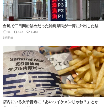
台風で二日間缶詰めだった沖縄県民が一斉に外出した結
果、パルコの駐車場フル満車🤣
11
102
1,348
返
リ
い
6時間前
信
ポ
い
数
ス
ね
ト
数
数
店内にいる女子普通に「あいつイケメンじゃね？」とか