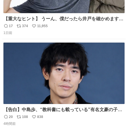
【重大なヒント】 うーん、僕だったら井戸を確かめますけ
どね
17
374
11,955
返
リ
い
1日前
信
ポ
い
数
ス
ね
ト
数
数
【告白】中島歩、“教科書にも載っている”有名文豪の子孫
だった「ばぁばのじぃじ」
20
108
838
返
リ
い
news.livedoor.com/article/detail… 中島は明治時代の文
4時間前
信
ポ
い