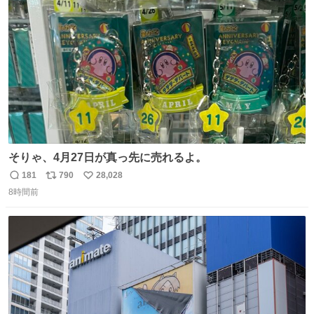
ト
数
数
そりゃ、4月27日が真っ先に売れるよ。
181
790
28,028
返
リ
い
8時間前
信
ポ
い
数
ス
ね
ト
数
数