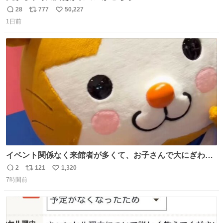
28
777
50,227
返
リ
い
1日前
信
ポ
い
数
ス
ね
ト
数
数
イベント関係なく来館者が多くて、お子さんで大にぎわ
い。 🐹を知らない子が「ねこ🐱」「ねこかな？」とつぶや
2
121
1,320
返
リ
い
いたら音速で反応していた
7時間前
信
ポ
い
数
ス
ね
ト
数
数