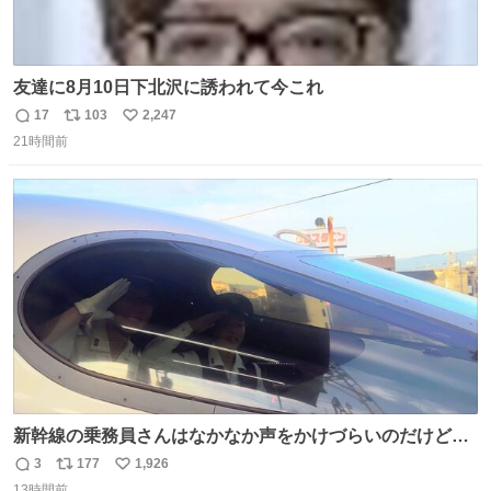
友達に8月10日下北沢に誘われて今これ
17
103
2,247
返
リ
い
21時間前
信
ポ
い
数
ス
ね
ト
数
数
新幹線の乗務員さんはなかなか声をかけづらいのだけど😅
ルミエールの運転士さん、運転台にカメラマン向けたらお
3
177
1,926
返
リ
い
二人で敬礼🫡✨ 暗くて上手く撮れないなぁ…な顔してた
13時間前