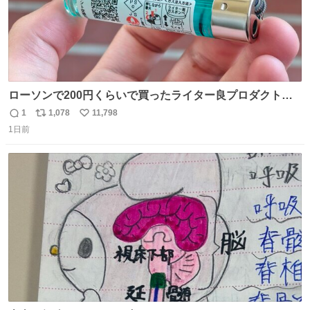
ローソンで200円くらいで買ったライター良プロダクトだ
これ 質感めっちゃ良い ガス充填とフリント交換もできてマ
1
1,078
11,798
返
リ
い
ジでこういうのでいいんだよ案件
1日前
信
ポ
い
数
ス
ね
ト
数
数