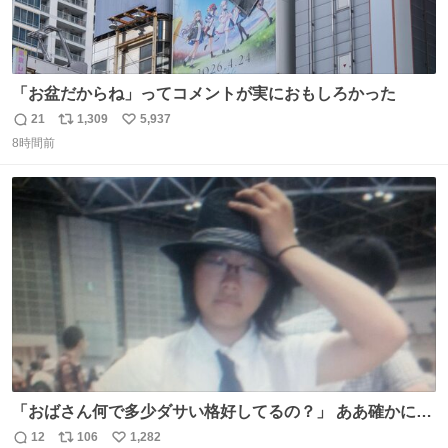
「お盆だからね」ってコメントが実におもしろかった
21
1,309
5,937
返
リ
い
8時間前
信
ポ
い
数
ス
ね
ト
数
数
「おばさん何で多少ダサい格好してるの？」 ああ確かに多
少ダサいな。君達が大人になる時にはこんな格好しなくて
12
106
1,282
返
リ
い