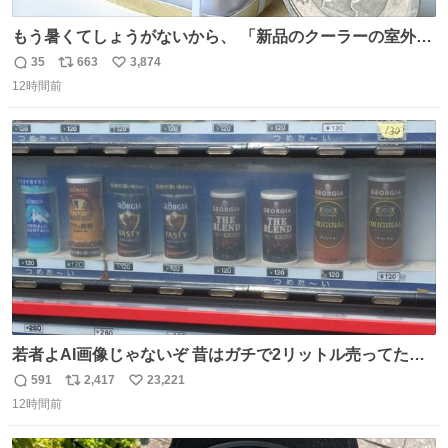
もう暑くてしょうがないから、 「新品のクーラーの室外機
のミニチュア」 でも見ていってよ
35
663
3,874
返
リ
い
12時間前
信
ポ
い
数
ス
ね
ト
数
数
若者よAI画像じゃないぞ 昔はガチで2リットル売ってたん
やでw
591
2,417
23,221
返
リ
い
12時間前
信
ポ
い
数
ス
ね