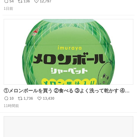
「スマホの持ち方きもw」とか大声で騒いでて怖い
54
136
12,797
返
リ
い
1日前
信
ポ
い
数
ス
ね
ト
数
数
①メロンボールを買う ②食べる ③よく洗って乾かす ④か
わいい
10
1,736
13,430
返
リ
い
11時間前
信
ポ
い
数
ス
ね
ト
数
数