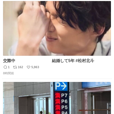
ト
数
数
交際中 結婚して5年 #松村北斗
1
162
5,963
返
リ
い
8時間前
信
ポ
い
数
ス
ね
ト
数
数