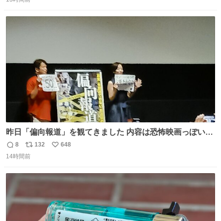
信
ポ
い
ら、わざわざ車外に出て来てくださり✨ 「フリー素材なの
数
ス
ね
で載せて大丈夫です！」と自ら言ってくださる親切気さく
ト
数
数
なS運転士さん感謝
昨日「偏向報道」を観てきました 内容は恐怖映画っぽいの
かと思ってましたが きちんとエンタメ映画でした。 伏線回
8
132
648
返
リ
い
収もあり、小さい笑いもあり、爽快感もある満足 びっくり
14時間前
信
ポ
い
したのが客層高年齢層だった、この映画ってテレビとか新
数
ス
ね
聞で取り上げてないのにこれだけネットを駆使してる方多
ト
数
数
い 変わるぞ日本