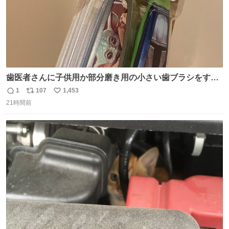
歯医者さんに子供用か部分磨き用の小さい歯ブラシをすす
められたので今日から私の歯ブラシこれ
1
107
1,453
返
リ
い
21時間前
信
ポ
い
数
ス
ね
ト
数
数