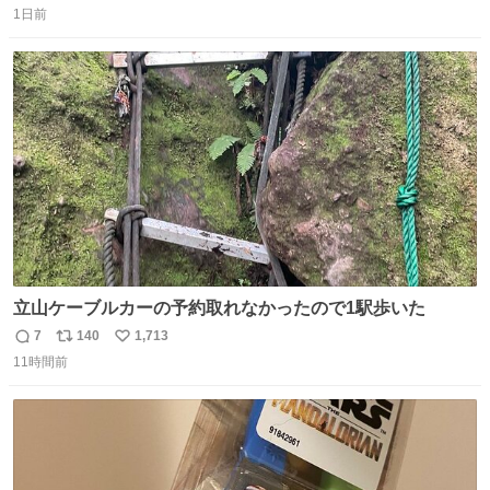
済むと良いな
1日前
信
ポ
い
数
ス
ね
ト
数
数
立山ケーブルカーの予約取れなかったので1駅歩いた
7
140
1,713
返
リ
い
11時間前
信
ポ
い
数
ス
ね
ト
数
数