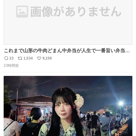
これまで山形の牛肉どまん中弁当が人生で一番旨い弁当だ
ったのだが、それを遥かに超える弁当発見。 個人的に駅弁
23
1,534
9,150
返
リ
い
＆空弁ランキングぶっち切りで首位を独走しているお弁当
23時間前
信
ポ
い
です🥹 福岡空港＆博多駅で購入可🍱 博多駅界隈にステイさ
数
ス
ね
れてるクルーの方は駅での購入が断然オススメです👍 #え
ト
数
数
んがわ明太寿司