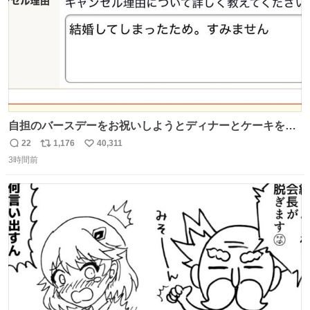
自担のバースデーをお祝いしようとディナーとケーキを予
約していたにも関わらず、当の本人がご結婚なさったので
22
1,176
40,311
返
リ
い
泣く泣くキャンセルした可哀想な重岡担を見かけたら私で
3時間前
信
ポ
い
す
数
ス
ね
ト
数
数