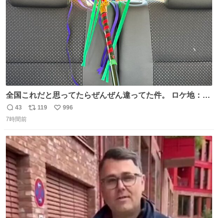
全国これだと思ってたらぜんぜん違ってた件。 ロケ地：広
島
43
119
996
返
リ
い
7時間前
信
ポ
い
数
ス
ね
ト
数
数