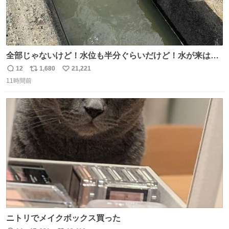
全部じゃないけど！水位も半分ぐらいだけど！水が来はじ
めたよ！！！ 作業してくれた方々ありがとーーー
12
1,680
21,221
返
リ
い
ー！！！！！！！！！！！！！！！！！！！！！！！！！
11時間前
信
ポ
い
！
数
ス
ね
ト
数
数
ニトリでメイクボックス買った