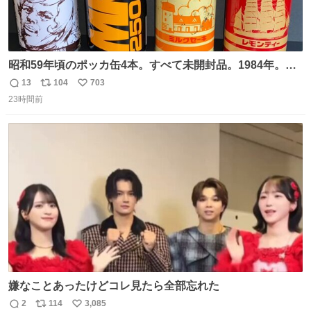
昭和59年頃のポッカ缶4本。すべて未開封品。1984年。P
マーク。昭和レトロ！
13
104
703
返
リ
い
23時間前
信
ポ
い
数
ス
ね
ト
数
数
嫌なことあったけどコレ見たら全部忘れた
2
114
3,085
返
リ
い