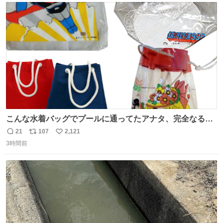
ト
数
数
こんな水着バッグでプールに通ってたアナタ、完全なる同
世代（笑） #70年代 #80年代 #昭和レトロ
21
107
2,121
返
リ
い
3時間前
信
ポ
い
数
ス
ね
ト
数
数