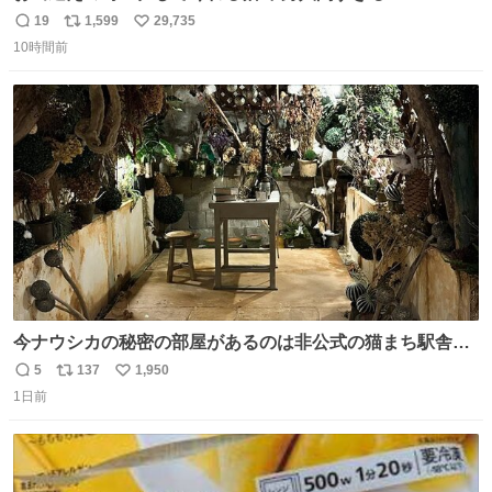
19
1,599
29,735
返
リ
い
10時間前
信
ポ
い
数
ス
ね
ト
数
数
今ナウシカの秘密の部屋があるのは非公式の猫まち駅舎だ
けだもんね。本物が欲しいね
5
137
1,950
返
リ
い
1日前
信
ポ
い
数
ス
ね
ト
数
数