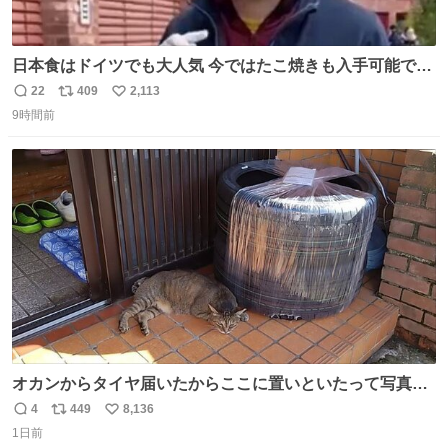
日本食はドイツでも大人気 今ではたこ焼きも入手可能です
が、🥑や🌽、ウィンナーや枝豆などが入っているオリジナ
22
409
2,113
返
リ
い
ルたこ焼きへと進化 大使館の広報課長ハインリッヒは、日
9時間前
信
ポ
い
本でたこ焼きに心奪われ、ベルリンにいたときには出店で
数
ス
ね
焼いてました👏（ええ笑顔や） #たこ焼きの日
ト
数
数
オカンからタイヤ届いたからここに置いといたって写真送
られてきたけど明らかに猫が邪魔くさそうな顔してて草
4
449
8,136
返
リ
い
1日前
信
ポ
い