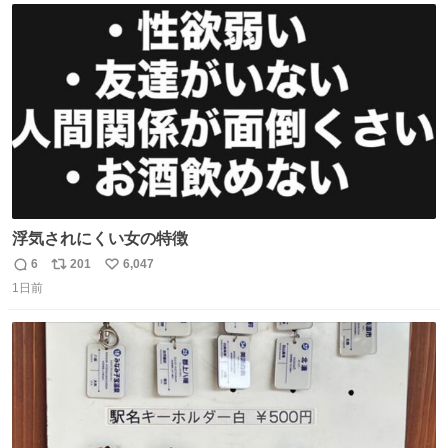
ト
数
数
浮気されにくい女の特徴
6
201
6,047
返
リ
い
1日前
信
ポ
い
数
ス
ね
ト
数
数