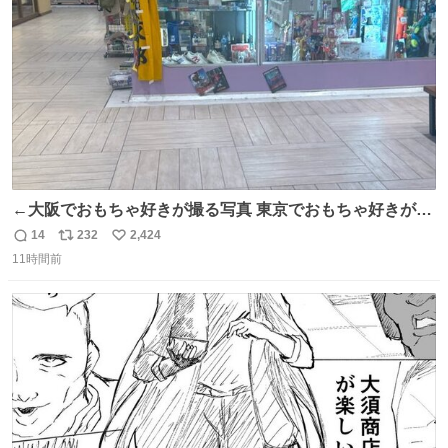
数
←大阪でおもちゃ好きが撮る写真 東京でおもちゃ好きが撮
る写真→
14
232
2,424
返
リ
い
11時間前
信
ポ
い
数
ス
ね
ト
数
数