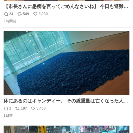
【市長さんに愚痴を言ってごめんなさいね】 今日も避難所
を回り、皆さんのお話を伺いました。 少し辛そうな表情を
24
549
3,930
返
リ
い
されていた高齢の女性に、「どうぞ遠慮なく、何でも話し
2時間前
信
ポ
い
てください」と声をかけました。
数
ス
ね
ト
数
数
床にあるのはキャンディー。 その総重量は亡くなった人と
同等の重さだそうです。 鑑賞者は一つ持ち帰れますが、亡
2
187
3,463
返
リ
い
くなった人の一部を持ち帰っているような感覚になりまし
1日前
信
ポ
い
た。 勇気を出して口に入れたら、ハッカ味😳✨ #ポーラ美
数
ス
ね
術館
ト
数