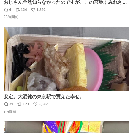
おじさん全然知らなかったのですが、この宮地すみれさん
（日向坂46）はマリサポだったのですね。 カメラ目線でに
4
124
1,292
返
リ
い
っこりしていただいたので撮影したものの、全然誰だか知
23時間前
信
ポ
い
りませんでした。 マリサポらしいのでこれからは名前覚え
数
ス
ね
ます！！
ト
数
数
安定。大混雑の東京駅で買えた幸せ。
29
123
3,687
返
リ
い
9時間前
信
ポ
い
数
ス
ね
ト
数
数