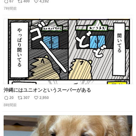
67
400
4,192
返
リ
い
7時間前
信
ポ
い
数
ス
ね
ト
数
数
沖縄にはユニオンというスーパーがある
20
307
2,950
返
リ
い
8時間前
信
ポ
い
数
ス
ね
ト
数
数