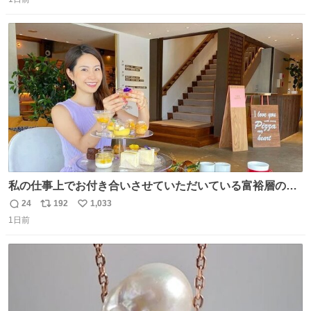
信
ポ
い
数
ス
ね
ト
数
数
私の仕事上でお付き合いさせていただいている富裕層の社
長さん達は、こんな事しない。 こんな自慢は一切しない
24
192
1,033
返
リ
い
し、なんなら表に出てこない。 自分に自信がない半端モン
1日前
信
ポ
い
はブランドで自分を飾りキラキラ自慢をする。 #折田楓
数
ス
ね
#merchu
ト
数
数