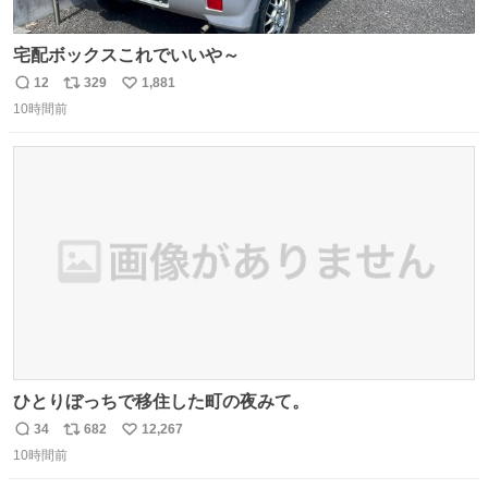
宅配ボックスこれでいいや～
12
329
1,881
返
リ
い
10時間前
信
ポ
い
数
ス
ね
ト
数
数
ひとりぼっちで移住した町の夜みて。
34
682
12,267
返
リ
い
10時間前
信
ポ
い
数
ス
ね