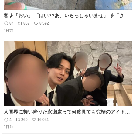
客👴「おい」 「はい??あ、いらっしゃいませ」 👴「さっ
きからずっと水出しっぱなしでもったいないだろ」 「静電
84
807
8,592
返
リ
い
気を逃がし、熱くなった地面の温度を下げ、引火事故の防
1日前
信
ポ
い
止の為必要な作業です」 👴「水不足の昨今にもったいない
数
ス
ね
ことをするな!!」 それでは歌います、聞いてください 「井
ト
数
数
戸水」
人間界に舞い降りた永瀬廉って何度見ても究極のアイドル
過ぎてずっと味する。美味い。
4
260
16,041
返
リ
い
1日前
信
ポ
い
数
ス
ね