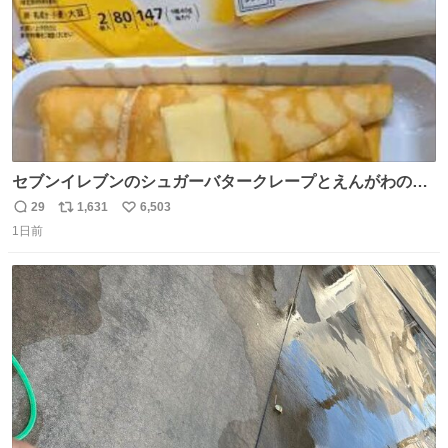
セブンイレブンのシュガーバタークレープとえんがわの寿
司を探している人へ！ シュガーバタークレープは目黒、品
29
1,631
6,503
返
リ
い
川、蒲田、渋谷、川崎、横浜、鶴見、九州の一部エリア限
1日前
信
ポ
い
定商品で8月5日に発注が終了したため店舗に置いてあると
数
ス
ね
ころ少ないですが見つけたら即買いです🤩❣️
ト
数
数