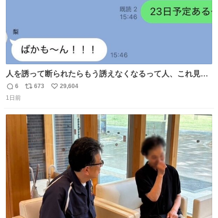
人を誘って断られたらもう誘えなくなるって人、これ見て
元気出してほしい
6
673
29,604
返
リ
い
1日前
信
ポ
い
数
ス
ね
ト
数
数