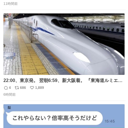
11時間前
信
ポ
い
数
ス
ね
ト
数
数
22:00、東京発。 翌朝6:59、新大阪着。 『東海道ルミエー
ルエクスプレス』が今夜、初運行！ 岐阜羽島駅で夜を越す
4
686
1,889
返
リ
い
東海道新幹線。寝台列車じゃないのに、朝まで新幹線とい
6時間前
信
ポ
い
う、なんだか特別体験😉 #TRAINTRIP #東海道ルミエール
数
ス
ね
エクスプレス
ト
数
数