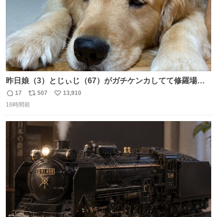
昨日娘（3）とじぃじ（67）がガチケンカしてて修羅場だ
ったんだけど、ふぉるては可能な限り平たくなってまし
17
507
13,910
返
リ
い
た。犬が1番空気読める。
16時間前
信
ポ
い
数
ス
ね
ト
数
数