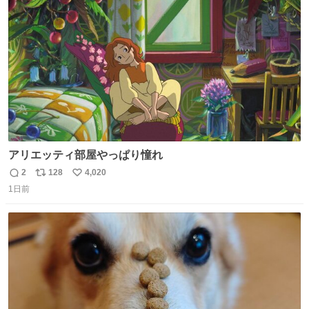
ト
数
数
アリエッティ部屋やっぱり憧れ
2
128
4,020
返
リ
い
1日前
信
ポ
い
数
ス
ね
ト
数
数