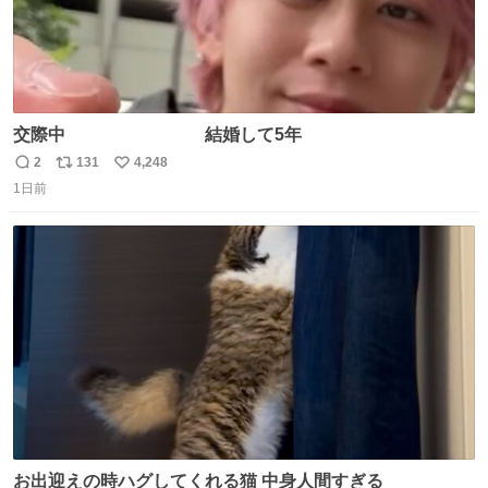
交際中 結婚して5年
2
131
4,248
返
リ
い
1日前
信
ポ
い
数
ス
ね
ト
数
数
お出迎えの時ハグしてくれる猫 中身人間すぎる