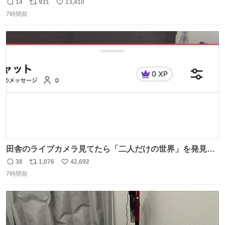
14
931
13,410
返
リ
い
7時間前
信
ポ
い
数
ス
ね
ト
数
数
田舎のライブカメラ見てたら「二人だけの世界」を発見し
た
38
1,076
42,692
返
リ
い
7時間前
信
ポ
い
数
ス
ね
ト
数
数