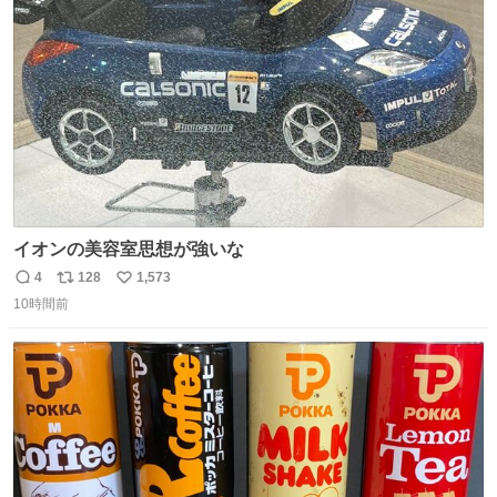
ト
数
数
イオンの美容室思想が強いな
4
128
1,573
返
リ
い
10時間前
信
ポ
い
数
ス
ね
ト
数
数