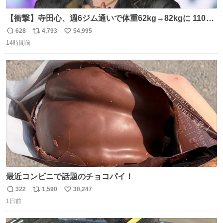
【衝撃】寺田心、週6ジム通いで体重62kg→82kgに 110kg
のベンチプレス持ち上げる姿披露
628
4,793
54,995
返
リ
い
news.livedoor.com/article/detail… 元々自重のみだった
14時間前
信
ポ
い
が、更に筋肉を大きくするためジム通いを開始。筋肉増量
数
ス
ね
のためおにぎり10個、ゼリー飲料3～4本、パスタと毎日4
ト
数
数
千kcalオーバーの食事を摂取し、増量したという。
最近コンビニで話題のチョコパイ！
322
1,590
30,247
返
リ
い
1日前
信
ポ
い
数
ス
ね