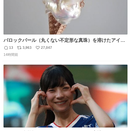
バロックパール（丸くない不定形な真珠）を溶けたアイス
や飴玉、雲、アヒルに見立ててジュエリーデザイナー、
13
3,963
27,047
返
リ
い
Ben Choi 蔡俊文さんの作品。
14時間前
信
ポ
い
instagram.com/bcjoaillerie/
数
ス
ね
ト
数
数