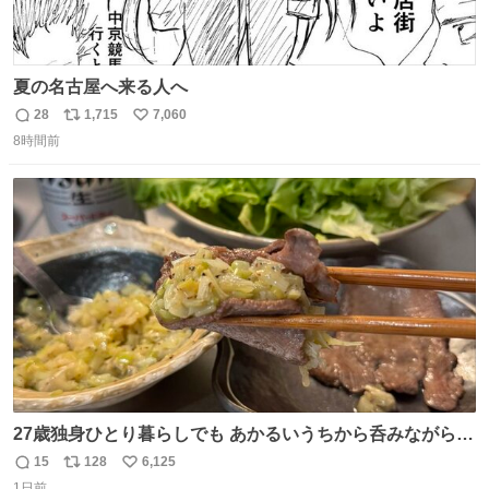
夏の名古屋へ来る人へ
28
1,715
7,060
返
リ
い
8時間前
信
ポ
い
数
ス
ね
ト
数
数
27歳独身ひとり暮らしでも あかるいうちから呑みながらキ
ッチンでひとり焼肉できてしあわせだもん՞ o̴̶̷̥ ̫ o̴̶̷̥ ՞
15
128
6,125
返
リ
い
1日前