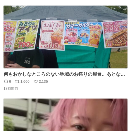
数
ス
ね
ト
数
数
何もおかしなところのない地域のお祭りの屋台。あとなん
か割と聞き馴染みのあるBGMが流れてます #関広見まつり
6
1,000
2,135
返
リ
い
#関広見まつり2026
13時間前
信
ポ
い
数
ス
ね
ト
数
数