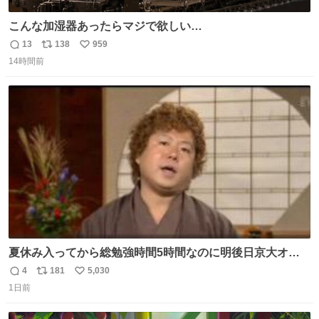
こんな加湿器あったらマジで欲しい…
13
138
959
返
リ
い
14時間前
信
ポ
い
数
ス
ね
ト
数
数
夏休み入ってから総勉強時間5時間なのに明後日京大オー
プンで今これ
4
181
5,030
返
リ
い
1日前
信
ポ
い
数
ス
ね