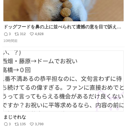
ドッグフードを鼻の上に並べられて遺憾の意を目で訴えて
くるコーギー
3
312
4,928
返
リ
い
10時間前
信
ポ
い
数
ス
ね
ト
数
数
まじそれな
3
135
3,700
返
リ
い