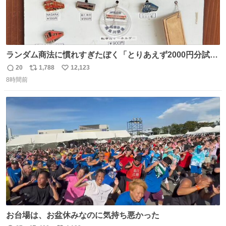
ランダム商法に慣れすぎたぼく「とりあえず2000円分試し
てみるか…」 駅員さん「どれが欲しいの？」 ぼく「えっ
20
1,788
12,123
返
リ
い
良いんですか？」 駅員さん「何が…？？」 やっぱランダム
8時間前
信
ポ
い
って悪い文化だ
数
ス
ね
わ！！！！！！！！！！！！！！！！！！！！
ト
数
数
お台場は、お盆休みなのに気持ち悪かった