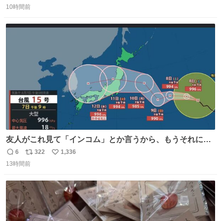
10時間前
信
ポ
い
数
ス
ね
ト
数
数
友人がこれ見て「インコム」とか言うから、もうそれにし
か見えなくなっちゃった。
6
322
1,336
返
リ
い
13時間前
信
ポ
い
数
ス
ね
ト
数
数