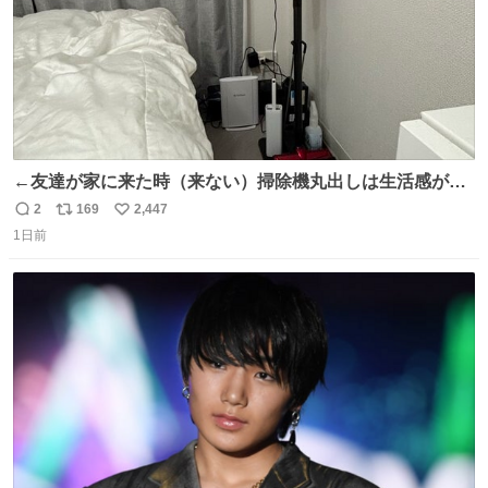
←友達が家に来た時（来ない）掃除機丸出しは生活感が出
てかっこ悪いなぁ →せや
2
169
2,447
返
リ
い
1日前
信
ポ
い
数
ス
ね
ト
数
数