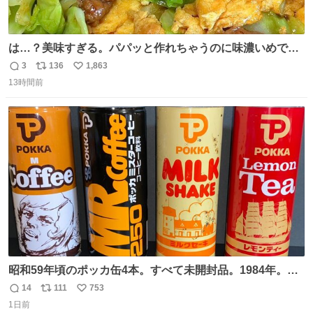
は…？美味すぎる。パパッと作れちゃうのに味濃いめで満
足感エグいの天才だろ🥹
3
136
1,863
返
リ
い
13時間前
信
ポ
い
数
ス
ね
ト
数
数
昭和59年頃のポッカ缶4本。すべて未開封品。1984年。P
マーク。昭和レトロ！
14
111
753
返
リ
い
1日前
信
ポ
い