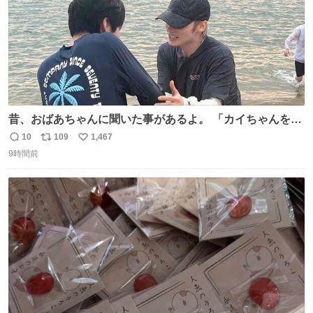
昔、おばあちゃんに聞いた事があるよ。 「カイちゃんをい
じめると、アイツが海から上がって来るぞ。」って。
10
109
1,467
返
リ
い
9時間前
信
ポ
い
数
ス
ね
ト
数
数