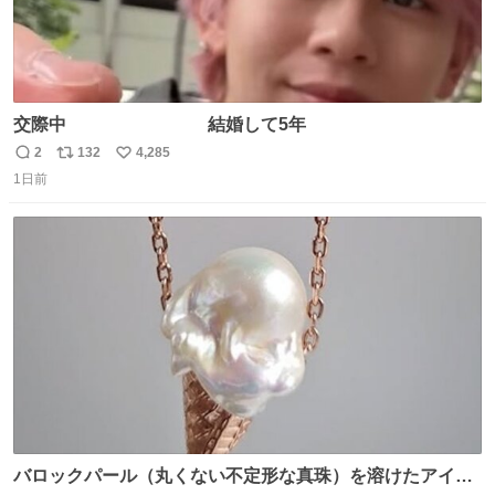
交際中 結婚して5年
2
132
4,285
返
リ
い
1日前
信
ポ
い
数
ス
ね
ト
数
数
バロックパール（丸くない不定形な真珠）を溶けたアイス