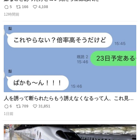
5
166
4,108
返
リ
い
12時間前
信
ポ
い
数
ス
ね
ト
数
数
人を誘って断られたらもう誘えなくなるって人、これ見て
元気出してほしい
6
709
31,851
返
リ
い
1日前
信
ポ
い
数
ス
ね
ト
数
数