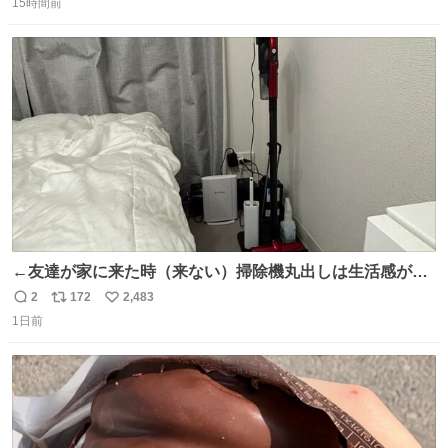
15時間前
信
ポ
い
数
ス
ね
ト
数
数
←友達が家に来た時（来ない）掃除機丸出しは生活感が出
てかっこ悪いなぁ →せや
2
172
2,483
返
リ
い
1日前
信
ポ
い
数
ス
ね
ト
数
数