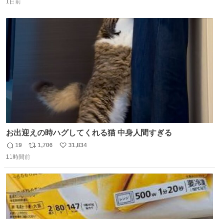
1日前
信
ポ
い
数
ス
ね
ト
数
数
お出迎えの時ハグしてくれる猫 中身人間すぎる
19
1,706
31,834
返
リ
い
11時間前
信
ポ
い
数
ス
ね
ト
数
数