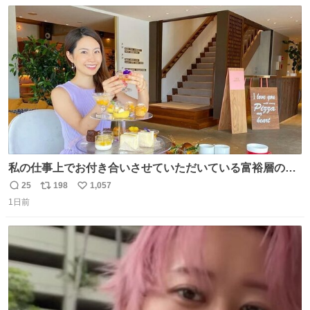
数
ス
ね
ト
数
数
私の仕事上でお付き合いさせていただいている富裕層の社
長さん達は、こんな事しない。 こんな自慢は一切しない
25
198
1,057
返
リ
い
し、なんなら表に出てこない。 自分に自信がない半端モン
1日前
信
ポ
い
はブランドで自分を飾りキラキラ自慢をする。 #折田楓
数
ス
ね
#merchu
ト
数
数