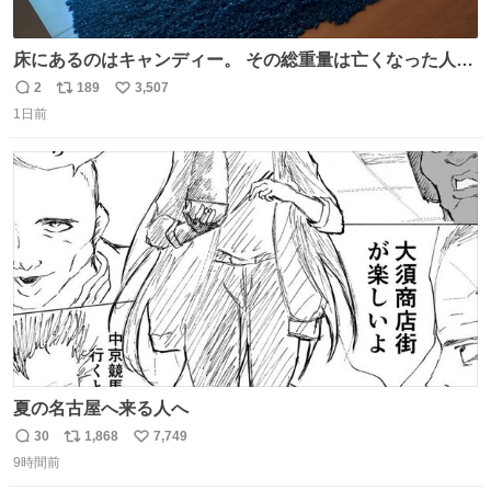
床にあるのはキャンディー。 その総重量は亡くなった人と
同等の重さだそうです。 鑑賞者は一つ持ち帰れますが、亡
2
189
3,507
返
リ
い
くなった人の一部を持ち帰っているような感覚になりまし
1日前
信
ポ
い
た。 勇気を出して口に入れたら、ハッカ味😳✨ #ポーラ美
数
ス
ね
術館
ト
数
数
夏の名古屋へ来る人へ
30
1,868
7,749
返
リ
い
9時間前
信
ポ
い