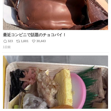
最近コンビニで話題のチョコパイ！
323
1,601
30,443
返
リ
い
1日前
信
ポ
い
数
ス
ね
ト
数
数