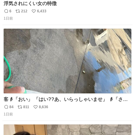
浮気されにくい女の特徴
6
212
6,433
返
リ
い
1日前
信
ポ
い
数
ス
ね
ト
数
数
客👴「おい」 「はい??あ、いらっしゃいませ」 👴「さっ
きからずっと水出しっぱなしでもったいないだろ」 「静電
84
811
8,636
返
リ
い
気を逃がし、熱くなった地面の温度を下げ、引火事故の防
1日前
信
ポ
い
止の為必要な作業です」 👴「水不足の昨今にもったいない
数
ス
ね
ことをするな!!」 それでは歌います、聞いてください 「井
ト
数