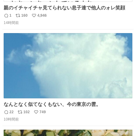
親のイチャイチャ見てられない息子達で他人のォレ笑顔
1
160
4,946
返
リ
い
14時間前
信
ポ
い
数
ス
ね
ト
数
数
なんとなく似てなくもない、今の東京の雲。
22
102
749
返
リ
い
10時間前
信
ポ
い
数
ス
ね
ト
数