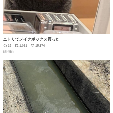
ニトリでメイクボックス買った
15
1,031
15,174
返
リ
い
8時間前
信
ポ
い
数
ス
ね
ト
数
数