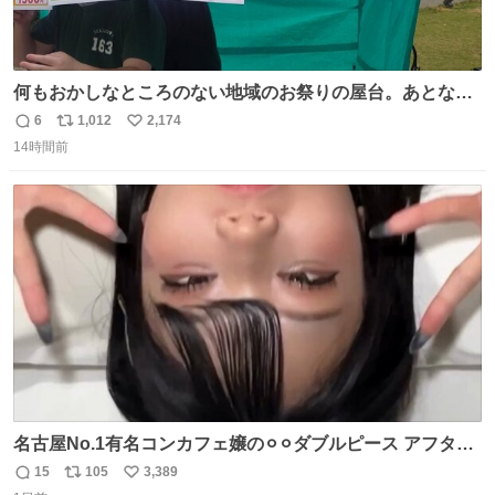
何もおかしなところのない地域のお祭りの屋台。あとなん
か割と聞き馴染みのあるBGMが流れてます #関広見まつり
6
1,012
2,174
返
リ
い
#関広見まつり2026
14時間前
信
ポ
い
数
ス
ね
ト
数
数
名古屋No.1有名コンカフェ嬢の⚪︎⚪︎ダブルピース アフター
で毎回これしてくれたらそりゃ通うわw
15
105
3,389
返
リ
い