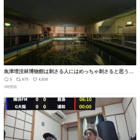
ト
数
数
魚津埋没林博物館は刺さる人にはめっちゃ刺さると思う施
設 無人になった時の雰囲気が凄まじかった
3
675
4,930
返
リ
い
3時間前
信
ポ
い
数
ス
ね
ト
数
数