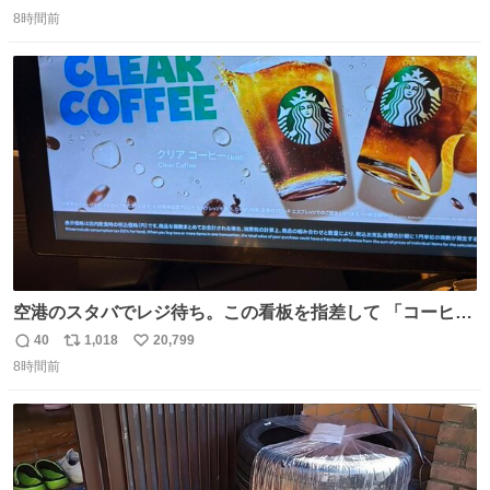
返
リ
い
8時間前
信
ポ
い
数
ス
ね
ト
数
数
空港のスタバでレジ待ち。この看板を指差して 「コーヒー
苦手な人コーヒー飲まないよ！」て叫び続けてる子供いて
40
1,018
20,799
返
リ
い
吹き出しそうwお母さんお疲れ様です。
8時間前
信
ポ
い
数
ス
ね
ト
数
数