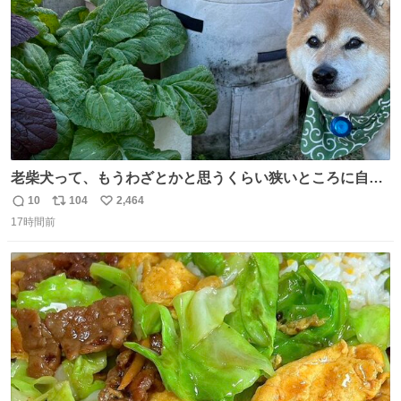
老柴犬って、もうわざとかと思うくらい狭いところに自ら
はまりにいくじゃないですか？ 今朝ガーデニングしてる飼
10
104
2,464
返
リ
い
い主の間にはまってきて、最高に可愛かった♥️
17時間前
信
ポ
い
数
ス
ね
ト
数
数