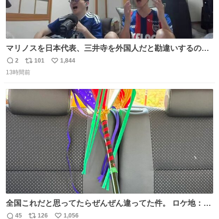
マリノスを日本代表、三井寺を外国人だと勘違いするのお
もろくて爽
2
101
1,844
返
リ
い
13時間前
信
ポ
い
数
ス
ね
ト
数
数
全国これだと思ってたらぜんぜん違ってた件。 ロケ地：広
島
45
126
1,056