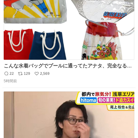
数
こんな水着バッグでプールに通ってたアナタ、完全なる同
世代（笑） #70年代 #80年代 #昭和レトロ
22
129
2,569
返
リ
い
5時間前
信
ポ
い
数
ス
ね
ト
数
数