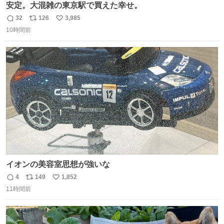
安定。大混雑の東京駅で買えた幸せ。
32
126
3,985
返
リ
い
10時間前
信
ポ
い
数
ス
ね
ト
数
数
イオンの美容室思想が強いな
4
149
1,852
返
リ
い
11時間前
信
ポ
い
数
ス
ね
ト
数
数