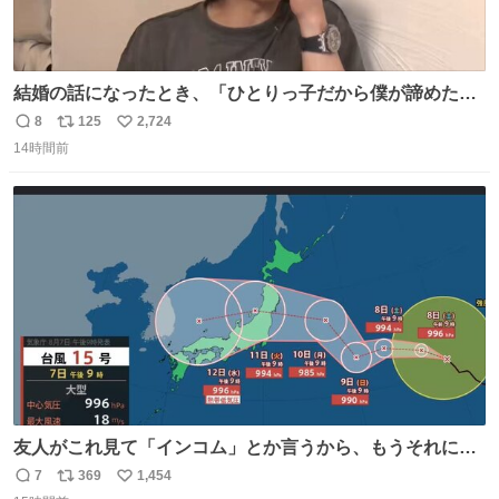
結婚の話になったとき、「ひとりっ子だから僕が諦めた瞬
間に一族が潰える」「死ぬとき1人とか嫌」だから結婚願
8
125
2,724
返
リ
い
望は"ある"って答えたものの、結局「（結婚は）向いてね
14時間前
信
ポ
い
ぇのかもしれない」で締める北山くん、きっといろいろ考
数
ス
ね
えて言葉を選んで、まるく収めてくれたんだなと思った
ト
数
数
友人がこれ見て「インコム」とか言うから、もうそれにし
か見えなくなっちゃった。
7
369
1,454
返
リ
い