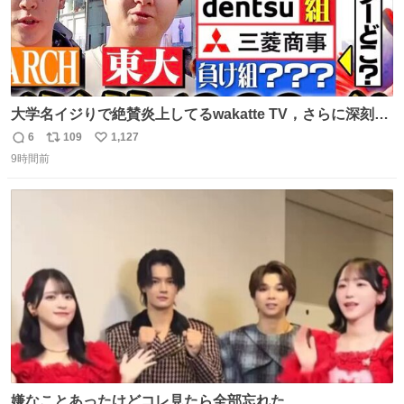
大学名イジりで絶賛炎上してるwakatte TV，さらに深刻な
問題はこっちでは？ ・都内の特定企業に入るのを極度に推
6
109
1,127
返
リ
い
奨し，それ以外の地域で堅実に生きるのを周縁化する ・恋
9時間前
信
ポ
い
愛にかまけ，「陽キャラ」として振る舞うのを極端に中心
数
ス
ね
化する ・院生が研究環境を求め他大学に移るのを批判する
ト
数
数
過去例↓
嫌なことあったけどコレ見たら全部忘れた