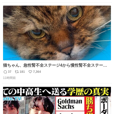
数
ス
ね
ト
数
数
猫ちゃん、急性腎不全ステージ4から慢性腎不全ステージ2
になりました😭点滴も週一で大丈夫になった… このままだ
37
181
7,364
返
リ
い
と2、3日持たないって言われたのが嘘みたい…本当に嬉し
11時間前
信
ポ
い
い😭😭😭頑張ってくれてありがとう😭😭😭 嬉しくて帰り
数
ス
ね
道泣きながら歩いてたら向こうから来た人にすごい顔され
ト
数
数
た🫠