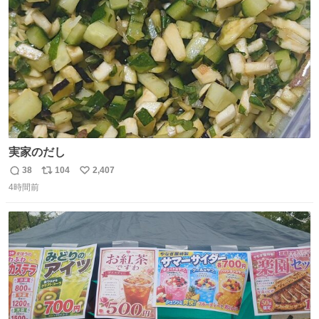
数
実家のだし
38
104
2,407
返
リ
い
4時間前
信
ポ
い
数
ス
ね
ト
数
数