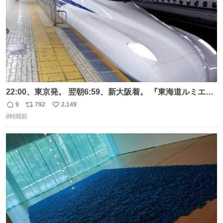
22:00、東京発。 翌朝6:59、新大阪着。 『東海道ルミエー
ルエクスプレス』が今夜、初運行！ 岐阜羽島駅で夜を越す
9
792
2,149
返
リ
い
東海道新幹線。寝台列車じゃないのに、朝まで新幹線とい
8時間前
信
ポ
い
う、なんだか特別体験😉 #TRAINTRIP #東海道ルミエール
数
ス
ね
エクスプレス
ト
数
数