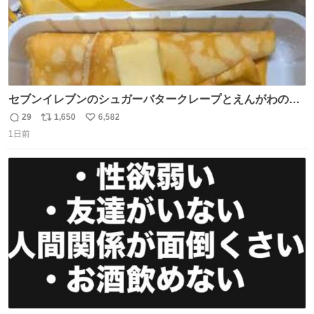
セブンイレブンのシュガーバタークレープとえんがわの寿
司を探している人へ！ シュガーバタークレープは目黒、品
29
1,650
6,582
返
リ
い
川、蒲田、渋谷、川崎、横浜、鶴見、九州の一部エリア限
1日前
信
ポ
い
定商品で8月5日に発注が終了したため店舗に置いてあると
数
ス
ね
ころ少ないですが見つけたら即買いです🤩❣️
ト
数
数