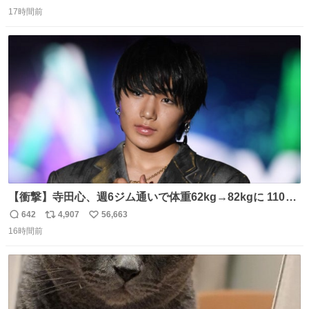
返
リ
い
17時間前
信
ポ
い
数
ス
ね
ト
数
数
【衝撃】寺田心、週6ジム通いで体重62kg→82kgに 110kg
のベンチプレス持ち上げる姿披露
642
4,907
56,663
返
リ
い
news.livedoor.com/article/detail… 元々自重のみだった
16時間前
信
ポ
い
が、更に筋肉を大きくするためジム通いを開始。筋肉増量
数
ス
ね
のためおにぎり10個、ゼリー飲料3～4本、パスタと毎日4
ト
数
数
千kcalオーバーの食事を摂取し、増量したという。