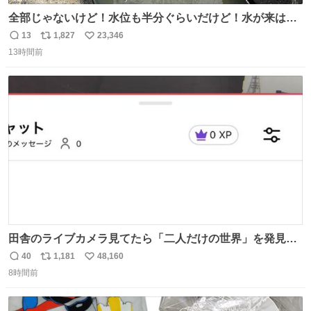
全部じゃないけど！水位も半分ぐらいだけど！水が来はじ
めたよ！！！ 作業してくれた方々ありがとーーー
13
1,827
23,346
返
リ
い
ー！！！！！！！！！！！！！！！！！！！！！！！！！
13時間前
信
ポ
い
！
数
ス
ね
ト
数
数
田舎のライブカメラ見てたら「二人だけの世界」を発見し
た
40
1,181
48,160
返
リ
い
8時間前
信
ポ
い
数
ス
ね
ト
数