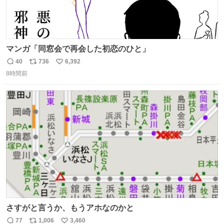
マンガ「同窓会で再会した初恋のひと」
40
736
6,392
返
リ
い
8時間前
信
ポ
い
数
ス
ね
ト
数
数
さすがと言うか、もうアホなのかと
77
1,006
3,460