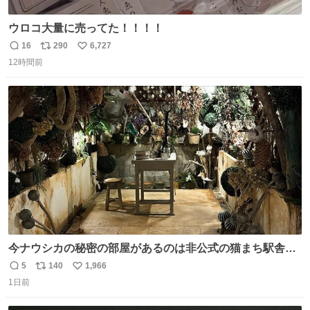
ウロコ大量に売ってた！！！！
16
290
6,727
返
リ
い
12時間前
信
ポ
い
数
ス
ね
ト
数
数
今ナウシカの秘密の部屋があるのは非公式の猫まち駅舎だ
けだもんね。本物が欲しいね
5
140
1,966
返
リ
い
1日前
信
ポ
い
数
ス
ね