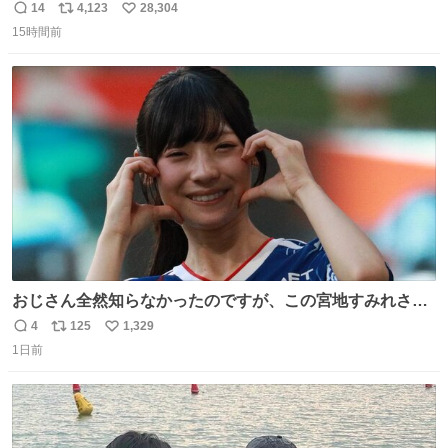
や飴玉、雲、アヒルに見立ててジュエリーデザイナー、
14
4,123
28,304
返
リ
い
Ben Choi 蔡俊文さんの作品。
15時間前
信
ポ
い
instagram.com/bcjoaillerie/
数
ス
ね
ト
数
数
おじさん全然知らなかったのですが、この宮地すみれさん
（日向坂46）はマリサポだったのですね。 カメラ目線でに
4
125
1,329
返
リ
い
っこりしていただいたので撮影したものの、全然誰だか知
1日前
信
ポ
い
りませんでした。 マリサポらしいのでこれからは名前覚え
数
ス
ね
ます！！
ト
数
数