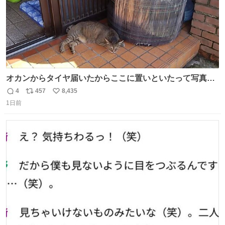
オカンからタイヤ届いたからここに置いといたって写真送
られてきたけど明らかに猫が邪魔くさそうな顔してて草
4
457
8,435
返
リ
い
1日前
信
ポ
い
数
ス
ね
ト
数
数