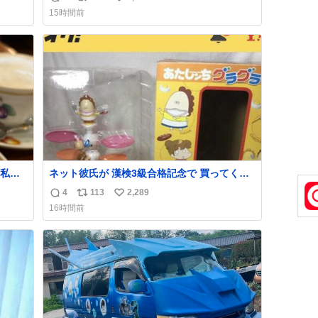
返
リ
い
すいよ
15時間前
信
ポ
い
数
ス
ね
ト
数
数
私の
ネット彼氏が 漢検3級合格記念で 買ってくれ
で
た.ᐟ.ᐟ🩵
4
113
2,289
返
リ
い
16時間前
信
ポ
い
数
ス
ね
ト
数
数