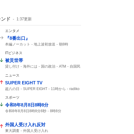
レンド
1:37
更新
エンタメ
『8番出口』
本編ノーカット
地上波初放送
朝8時
地上波初
二宮和也
映画「8番出口」
ITビジネス
8番出口
コメント全文
映画8番出口
金ロー
被災世帯
貸し付け
海外には
国の政治
ATM
自国民
ニュース
SUPER EIGHT TV
超八の日
SUPER EIGHT
11時から
radiko
スポーツ
令和8年8月8日8時8分
令和8年8月8日8時8分8秒
8時8分
8時8分8秒
8月8日8時8分
8月8日8時
8年8月8日8時8分
8秒
外国人受け入れ反対
東大調査
外国人受け入れ