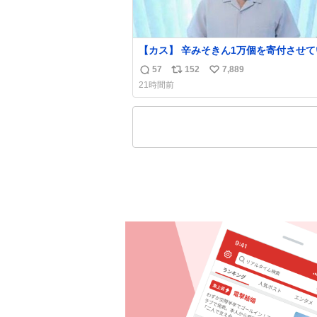
【カス】 辛みそきん1万個を寄付させていた
だきました
57
152
7,889
返
リ
い
21時間前
信
ポ
い
数
ス
ね
ト
数
数