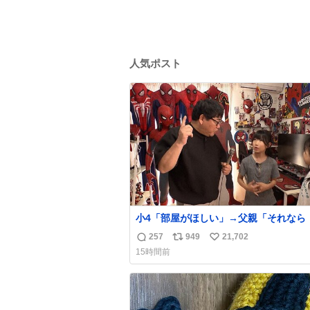
人気ポスト
小4「部屋がほしい」→父親「それなら
トスクープ』に言え！無理やろけどな…
257
949
21,702
返
リ
い
oricon.co.jp/news/2472553/f… ⠀ 
15時間前
屋を奪いたい」小学4年生と妹が登場。
信
ポ
い
2階には部屋が4つあるのに、父が2部屋
数
ス
ね
姉妹は1部屋。文句を言うと「ナイトス
ト
数
に改造してもらえ！無理やろけどな」と
数