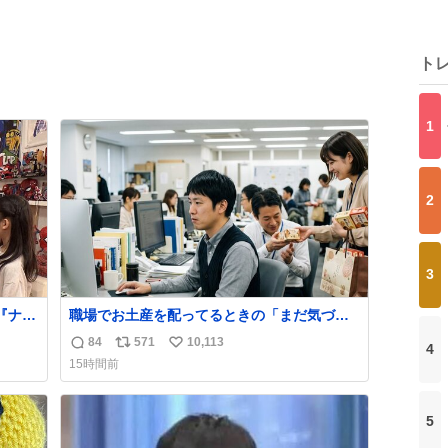
ト
1
2
3
『ナイ
職場でお土産を配ってるときの「まだ気づい
」
てませんよ」的な演技が毎回シンドい。
84
571
10,113
4
返
リ
い
「父の部
15時間前
自宅の
信
ポ
い
使い、
数
ス
ね
クープ
ト
数
5
数