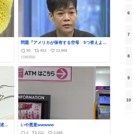
6
7
問題『アメリカが保有する空母 5つ答えよ』
名倉「ホンマごめん、日本」
50
453
12,068
返
リ
い
8
15時間前
信
ポ
い
数
ス
ね
ト
数
9
数
10
述さ
いや悪意wwwww
ラス
2
211
2,045