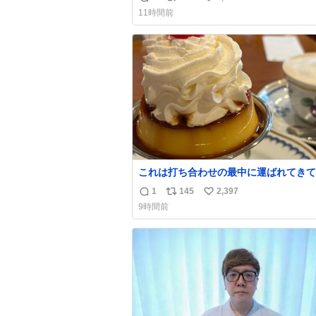
返
リ
い
チックのクリップです。 バネは使いや
11時間前
うに強度を調整してあるはず。
信
ポ
い
数
ス
ね
ト
数
数
これは打ち合わせの最中に運ばれてきて
理性を根こそぎ奪い去ったプリンの写真
1
145
2,397
返
リ
い
す。
9時間前
信
ポ
い
数
ス
ね
ト
数
数