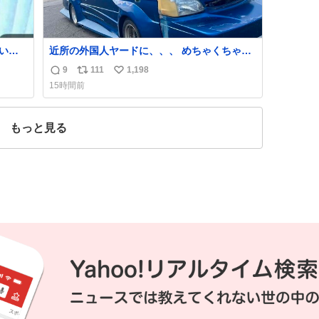
近所の外国人ヤードに、、、 めちゃくちゃ有
名車捨てられてました😭 外装ぼろぼろだ
9
111
1,198
返
リ
い
し、、 中も何にも残ってないし、、 可哀想に
15時間前
😢😢 今まで数十年お疲れ様でした、、 #バニ
信
ポ
い
ング #当時 #廃車 #勿体無い
数
ス
ね
ト
数
もっと見る
数