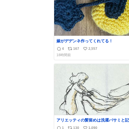
嫁がデデンネ作ってくれてる！
4
167
2,557
返
リ
い
18時間前
信
ポ
い
数
ス
ね
ト
数
数
アリエッティの髪留めは洗濯バサミと記
れることが多いですが、もっと小さいプ
1
130
1,090