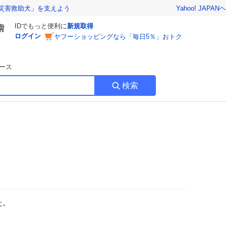
Yahoo! JAPAN
ヘ
災害救助犬」を支えよう
IDでもっと便利に
新規取得
ログイン
ヤフーショッピングなら「毎日5％」おトク
ース
検索
た。