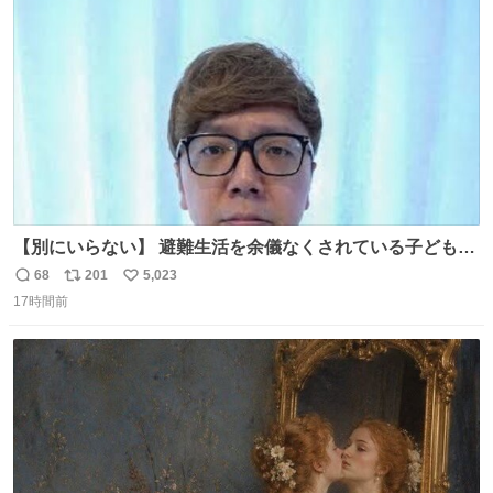
ト
数
数
【別にいらない】 避難生活を余儀なくされている子どもた
ちのためにヒカキンボックス1000個を寄付させていただき
68
201
5,023
返
リ
い
ました
17時間前
信
ポ
い
数
ス
ね
ト
数
数