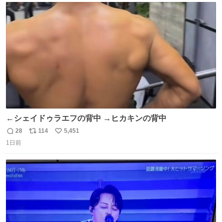
ト
数
数
←シェイドゥラエフの背中 →ヒカキンの背中
28
114
5,451
返
リ
い
1日前
信
ポ
い
数
ス
ね
ト
数
数