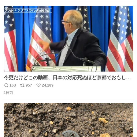
たしました。また、新しい命を授かっております」「今後
数
ス
ね
も変わらず俳優として、ミッチーとして、努力し精進して
ト
数
数
参ります」とつづった。
今更だけどこの動画、日本の対応死ぬほど京都でおもしろ
い。 なんなら敬語で丁寧に煽りまくってるの好き。笑
163
957
24,189
返
リ
い
1日前
信
ポ
い
数
ス
ね
ト
数
数