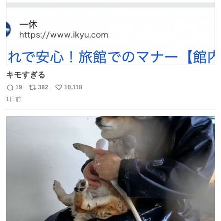
キモすぎる
19
382
10,118
返
リ
い
1日前
信
ポ
い
数
ス
ね
ト
数
数