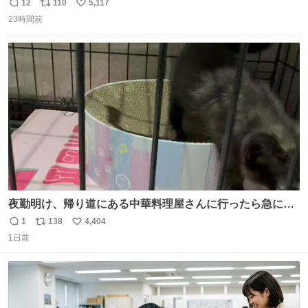
ッチンでひとり焼肉できてしあわせだもん՞ o̴̶̷̥ ̫ o̴̶̷̥ ՞
12
110
5,117
返
リ
い
23時間前
信
ポ
い
数
ス
ね
ト
数
数
夜勤明け、帰り道にある中華料理屋さんに行ったら急に
「トイレニネコチャンイルヨ！ドウブツスキデショ！」と
1
138
4,404
返
リ
い
言われ(好きだけどさ……)とトイレ行ったらまじで可愛い
1日前
信
ポ
い
猫ちゃんがいた最大級のありがとうありがとうありがとう
数
ス
ね
ね〜〜〜！
ト
数
数