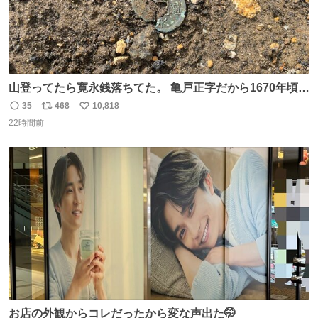
山登ってたら寛永銭落ちてた。 亀戸正字だから1670年頃に
鋳造されたもの。
35
468
10,818
返
リ
い
22時間前
信
ポ
い
数
ス
ね
ト
数
数
お店の外観からコレだったから変な声出た🤭