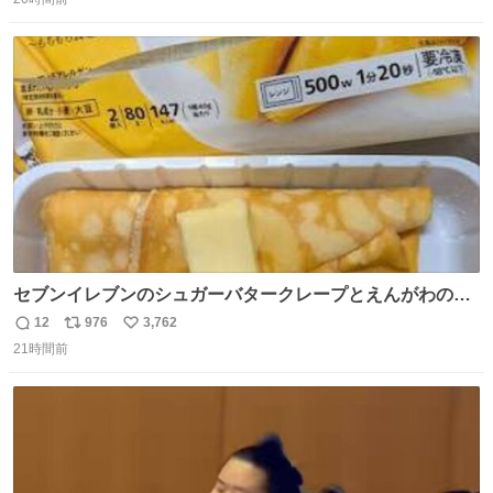
信
ポ
い
数
ス
ね
ト
数
数
セブンイレブンのシュガーバタークレープとえんがわの寿
司を探している人へ！ シュガーバタークレープは目黒、品
12
976
3,762
返
リ
い
川、蒲田、渋谷、川崎、横浜、鶴見、九州の一部エリア限
21時間前
信
ポ
い
定商品で8月5日に発注が終了したため店舗に置いてあると
数
ス
ね
ころ少ないですが見つけたら即買いです🤩❣️
ト
数
数