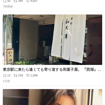
る〜〜〜！！！！！！！！ 店員さんの神対応によって先頭
42
395
4,657
返
リ
い
並んでたのに列からハブられてたwwwwwwwwwwww
7時間前
信
ポ
い
数
ス
ね
ト
数
数
東京駅に来たら遠くても寄り道する和菓子屋。 『西湖』と
いう笹に包まれ、蓮根の粉で出来た生菓子がたまらなく美
13
159
1,998
返
リ
い
味しい。 笹の香りと和三盆の風味、蓮粉のもちもちと特徴
1日前
信
ポ
い
ある食感は唯一無二。
数
ス
ね
ト
数
数