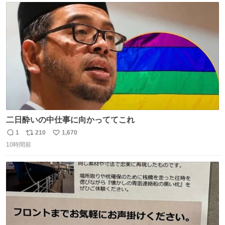
ト
数
数
二日酔いの中仕事に向かっててこれ
1
210
1,670
返
リ
い
10時間前
信
ポ
い
数
ス
ね
ト
数
数