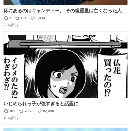
床にあるのはキャンディー。 その総重量は亡くなった人と
同等の重さだそうです。 鑑賞者は一つ持ち帰れますが、亡
2
101
1,834
返
リ
い
くなった人の一部を持ち帰っているような感覚になりまし
22時間前
信
ポ
い
た。 勇気を出して口に入れたら、ハッカ味😳✨ #ポーラ美
数
ス
ね
術館
ト
数
数
いじめられっ子が強すぎると話題に
301
4,278
82,490
返
リ
い
10時間前
信
ポ
い
数
ス
ね