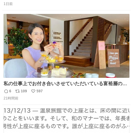
1日前
信
ポ
い
数
ス
ね
ト
数
数
私の仕事上でお付き合いさせていただいている富裕層の社
長さん達は、こんな事しない。 こんな自慢は一切しない
6
109
597
返
リ
い
し、なんなら表に出てこない。 自分に自信がない半端モン
21時間前
信
ポ
い
はブランドで自分を飾りキラキラ自慢をする。 #折田楓
数
ス
ね
#merchu
ト
数
数