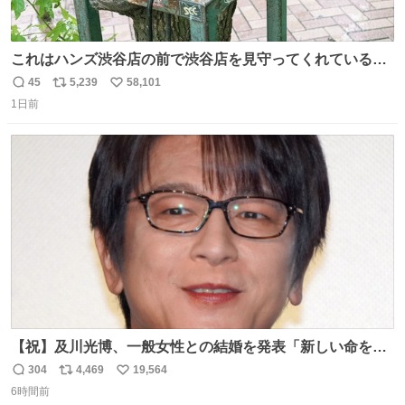
これはハンズ渋谷店の前で渋谷店を見守ってくれている
「くつろ木」。
45
5,239
58,101
返
リ
い
1日前
信
ポ
い
数
ス
ね
ト
数
数
【祝】及川光博、一般女性との結婚を発表「新しい命を授
かっております」 news.livedoor.com/lite/article_d…
304
4,469
19,564
返
リ
い
「私、及川光博はこの度、交際しておりました方と入籍い
6時間前
信
ポ
い