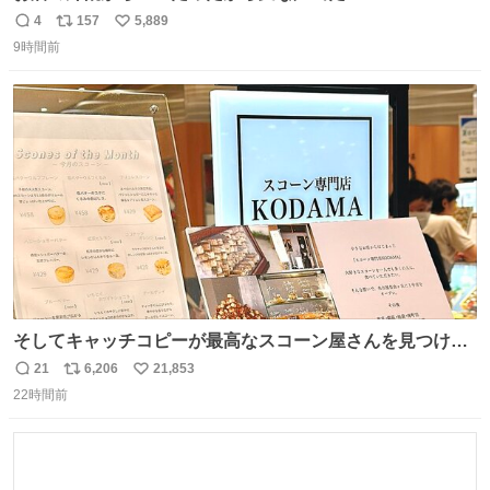
4
157
5,889
返
リ
い
9時間前
信
ポ
い
数
ス
ね
ト
数
数
そしてキャッチコピーが最高なスコーン屋さんを見つけて
しまったので思わず買い込んでしまった。スコーンなんて
21
6,206
21,853
返
リ
い
パッサパサなほどええですからね。
22時間前
信
ポ
い
数
ス
ね
ト
数
数