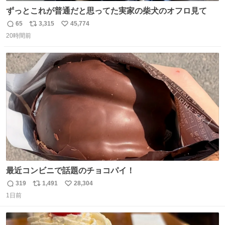
ずっとこれが普通だと思ってた実家の柴犬のオフロ見て
65
3,315
45,774
返
リ
い
20時間前
信
ポ
い
数
ス
ね
ト
数
数
最近コンビニで話題のチョコパイ！
319
1,491
28,304
返
リ
い
1日前
信
ポ
い
数
ス
ね
ト
数