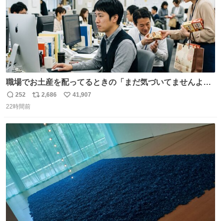
職場でお土産を配ってるときの「まだ気づいてませんよ」
的な演技が毎回シンドい。
252
2,686
41,907
返
リ
い
22時間前
信
ポ
い
数
ス
ね
ト
数
数