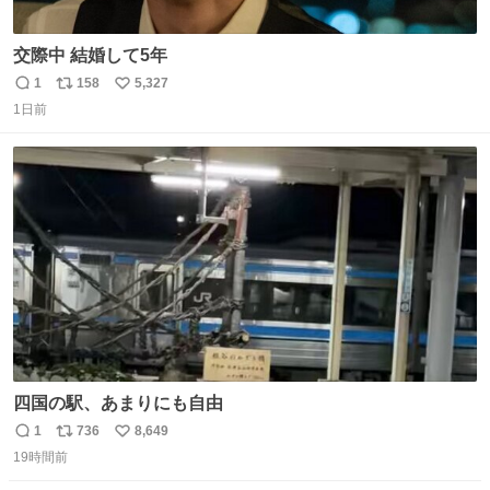
交際中 結婚して5年
1
158
5,327
返
リ
い
1日前
信
ポ
い
数
ス
ね
ト
数
数
四国の駅、あまりにも自由
1
736
8,649
返
リ
い
19時間前
信
ポ
い
数
ス
ね