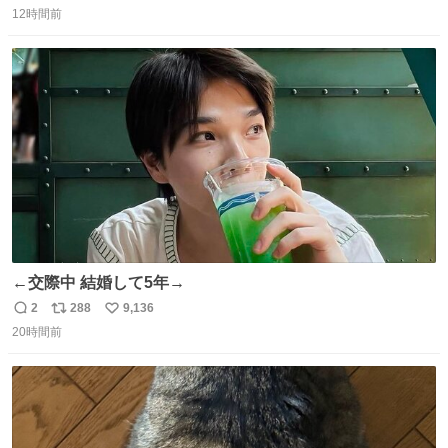
12時間前
信
ポ
い
数
ス
ね
ト
数
数
←交際中 結婚して5年→
2
288
9,136
返
リ
い
20時間前
信
ポ
い
数
ス
ね
ト
数
数