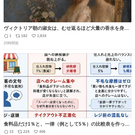
ヴィクトリア朝の淑女は、むせ返るほど大量の香水を身に
つけるものではないとされていた。それでも香水は、髪や
1
182
1,934
返
リ
い
肌の手入れと同じくらい、ヴィクトリア朝の女性達の美容
20時間前
信
ポ
い
習慣に欠かせないものだった。 当時の香水は、現在私たち
数
ス
ね
が知る香水よりも単純な組成で、その大部分は薔薇、菫、
ト
数
数
ベルガモット、
食料品だけ1％と、一律（例として5％）の比較表を作って
みました。 参考になるかと思います。
15
224
496
返
リ
い