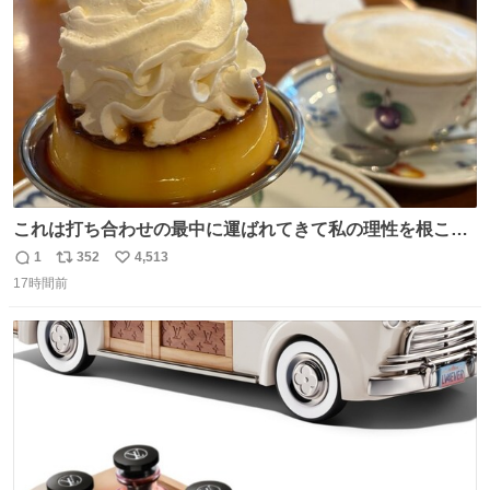
数
これは打ち合わせの最中に運ばれてきて私の理性を根こそ
ぎ奪い去ったプリンの写真です。
1
352
4,513
返
リ
い
17時間前
信
ポ
い
数
ス
ね
ト
数
数