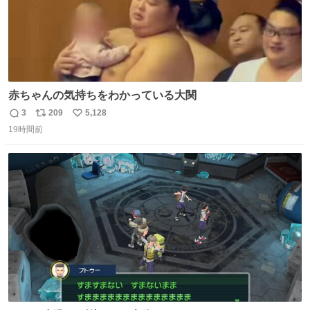
赤ちゃんの気持ちをわかっている大関
3
209
5,128
返
リ
い
19時間前
信
ポ
い
数
ス
ね
ト
数
数