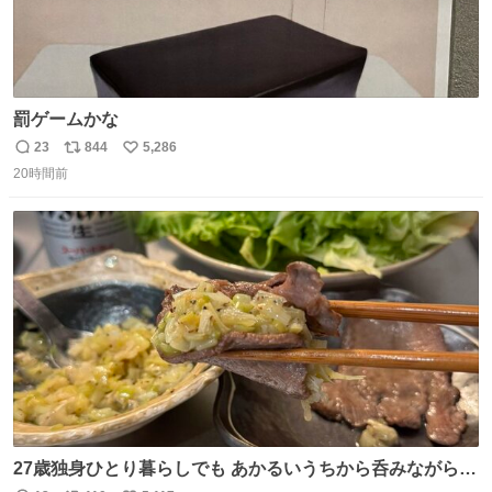
罰ゲームかな
23
844
5,286
返
リ
い
20時間前
信
ポ
い
数
ス
ね
ト
数
数
27歳独身ひとり暮らしでも あかるいうちから呑みながらキ