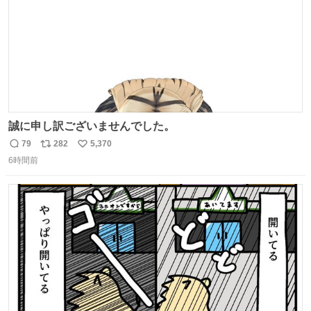
誠に申し訳ございませんでした。
79
282
5,370
返
リ
い
6時間前
信
ポ
い
数
ス
ね
ト
数
数