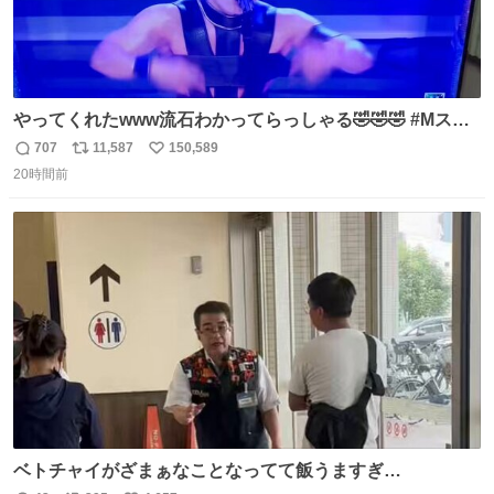
やってくれたwww流石わかってらっしゃる🤣🤣🤣 #Mステ
#西川貴教
707
11,587
150,589
返
リ
い
20時間前
信
ポ
い
数
ス
ね
ト
数
数
ベトチャイがざまぁなことなってて飯うますぎ