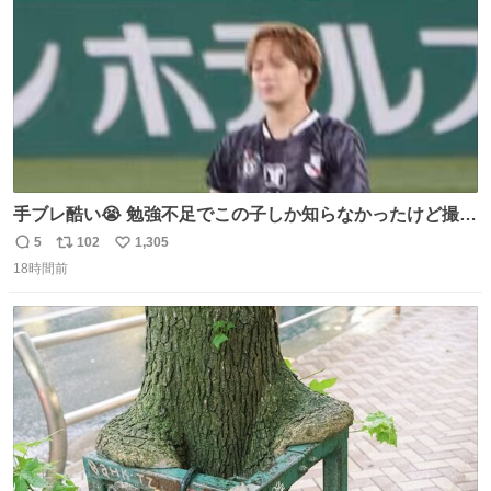
手ブレ酷い😭 勉強不足でこの子しか知らなかったけど撮っ
てみた😓😓 #TravisJapan #Jリーグ #松倉海斗
5
102
1,305
返
リ
い
18時間前
信
ポ
い
数
ス
ね
ト
数
数