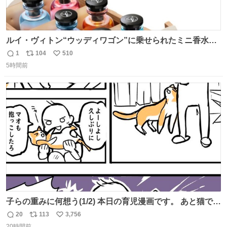
ルイ・ヴィトン“ウッディワゴン”に乗せられたミニ香水コ
フレ、グラデカラーのフレグランスケースも - fashion-
1
104
510
返
リ
い
press.net/news/149472
5時間前
信
ポ
い
数
ス
ね
ト
数
数
子らの重みに何想う(1/2) 本日の育児漫画です。 あと猫で
す。
20
113
3,756
返
リ
い
20時間前