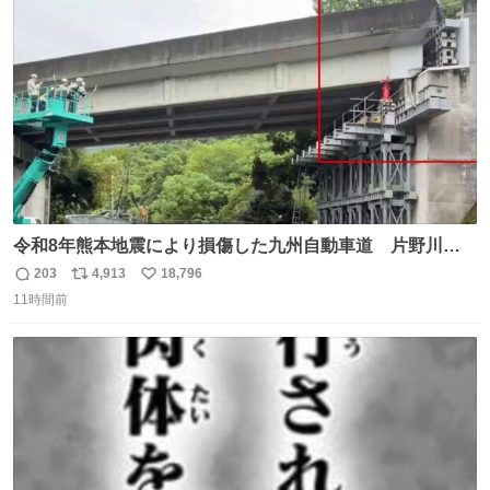
気もない。 実直に生きる！ 今日も嘘に負けずに頑張りま
ト
数
数
す。 #LUNE #約束
令和8年熊本地震により損傷した九州自動車道 片野川橋
（下り線）の復旧作業を行っています。 タイムラプス動画
203
4,913
18,796
返
リ
い
で、段差が生じた橋桁をジャッキアップしている様子をご
11時間前
信
ポ
い
紹介します。 引き続き、早期復旧に向けて着実に工事を進
数
ス
ね
めてまいります。 #NEXCO西日本 #熊本地震
ト
数
数