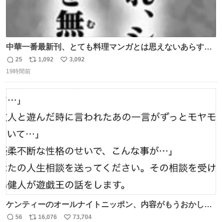
中華一番最新刊、とても料理マンガとは思えないあらすじ
の書き出ししてて最高
25
1,092
3,092
返
リ
い
19時間前
信
ポ
い
数
ス
ね
ト
数
数
ケンティーのオールナイトニッポン、内容がもうおかしい
#中島健人ANN
56
16,076
73,704
返
リ
い