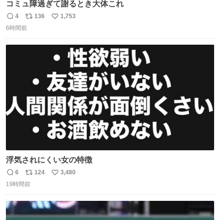
コミュ障過ぎて謝るとき大体これ
4
136
1,753
返
リ
い
6時間前
信
ポ
い
数
ス
ね
ト
数
数
浮気されにくい女の特徴
6
124
3,480
返
リ
い
19時間前
信
ポ
い
数
ス
ね
ト
数
数