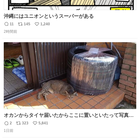
沖縄にはユニオンというスーパーがある
11
145
1,240
返
リ
い
2時間前
信
ポ
い
数
ス
ね
ト
数
数
オカンからタイヤ届いたからここに置いといたって写真送
られてきたけど明らかに猫が邪魔くさそうな顔してて草
2
323
5,841
返
リ
い
1日前
信
ポ
い
数
ス
ね