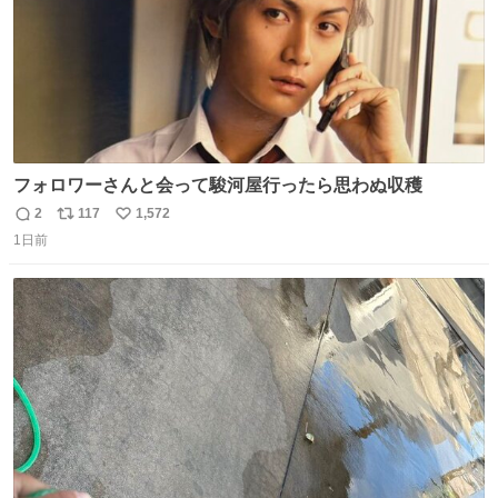
フォロワーさんと会って駿河屋行ったら思わぬ収穫
2
117
1,572
返
リ
い
1日前
信
ポ
い
数
ス
ね
ト
数
数