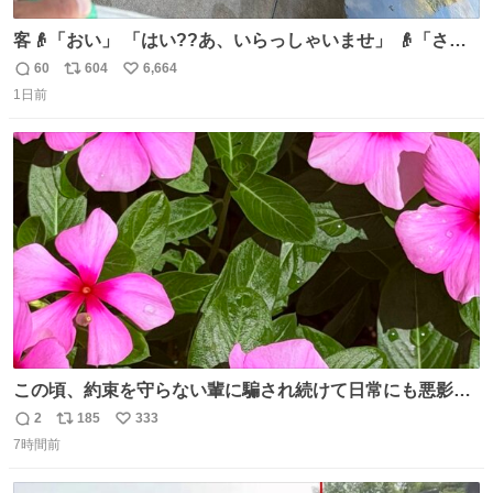
客👴「おい」 「はい??あ、いらっしゃいませ」 👴「さっ
きからずっと水出しっぱなしでもったいないだろ」 「静電
60
604
6,664
返
リ
い
気を逃がし、熱くなった地面の温度を下げ、引火事故の防
1日前
信
ポ
い
止の為必要な作業です」 👴「水不足の昨今にもったいない
数
ス
ね
ことをするな!!」 それでは歌います、聞いてください 「井
ト
数
数
戸水」
この頃、約束を守らない輩に騙され続けて日常にも悪影響
が出てきて仕事も出来ずでストレスマックス。 解決には断
2
185
333
返
リ
い
ち切るのみ。 そんな時に美しい光景は救いの刻です。 人様
7時間前
信
ポ
い
に迷惑をかける人間の神経には理解が出来ないし理解する
数
ス
ね