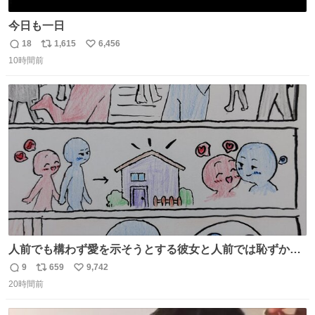
今日も一日
18
1,615
6,456
返
リ
い
10時間前
信
ポ
い
数
ス
ね
ト
数
数
人前でも構わず愛を示そうとする彼女と人前では恥ずかし
いけど彼女を死ぬほど愛している彼氏 同士いませんか✋️
9
659
9,742
返
リ
い
20時間前
信
ポ
い
数
ス
ね