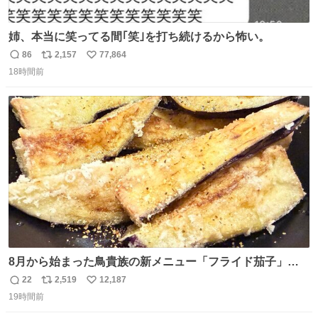
姉、本当に笑ってる間｢笑｣を打ち続けるから怖い。
86
2,157
77,864
返
リ
い
18時間前
信
ポ
い
数
ス
ね
ト
数
数
8月から始まった鳥貴族の新メニュー「フライド茄子」が
うますぎでした 信じて……
22
2,519
12,187
返
リ
い
19時間前
信
ポ
い
数
ス
ね