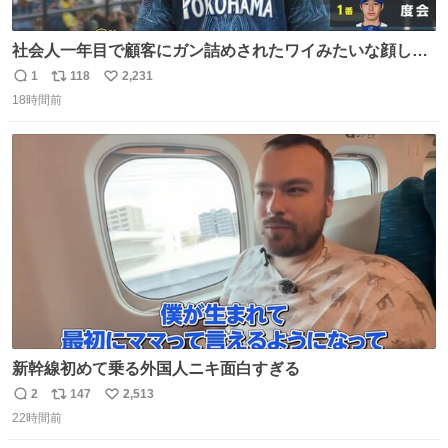
社会人一年目で顧客にガン詰めされたワイみたいな顔して
る
1
118
2,231
返
リ
い
18時間前
信
ポ
い
数
ス
ね
ト
数
数
新幹線初めて乗る外国人ニキ面白すぎる
2
147
2,513
返
リ
い
22時間前
信
ポ
い
数
ス
ね