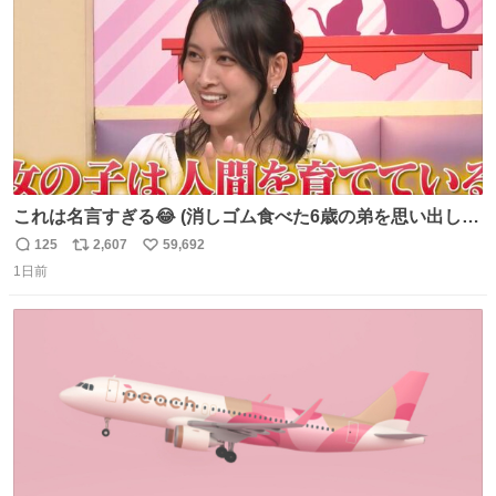
これは名言すぎる😂 (消しゴム食べた6歳の弟を思い出しな
がら)
125
2,607
59,692
返
リ
い
1日前
信
ポ
い
数
ス
ね
ト
数
数