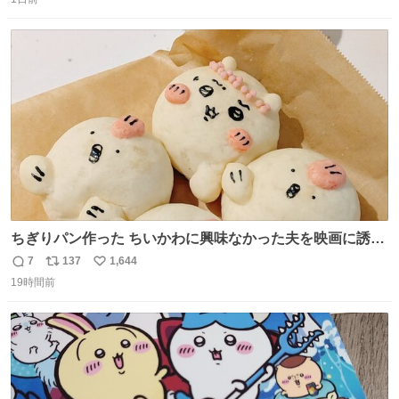
信
ポ
い
数
ス
ね
ト
数
数
ちぎりパン作った ちいかわに興味なかった夫を映画に誘い
出すことに成功したからさァ、永遠のいのち食べさせてか
7
137
1,644
返
リ
い
ら観に行くねッ🎫
19時間前
信
ポ
い
数
ス
ね
ト
数
数