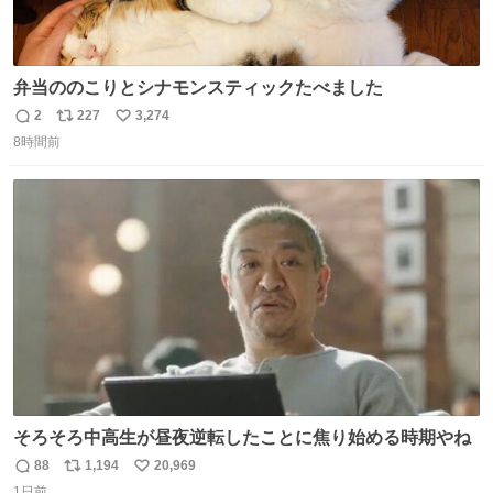
弁当ののこりとシナモンスティックたべました
2
227
3,274
返
リ
い
8時間前
信
ポ
い
数
ス
ね
ト
数
数
そろそろ中高生が昼夜逆転したことに焦り始める時期やね
88
1,194
20,969
返
リ
い
1日前