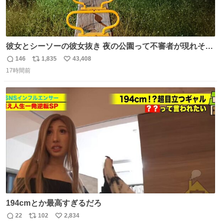
彼女とシーソーの彼女抜き 夜の公園って不審者が現れそう
で怖いんだよな
146
1,835
43,408
返
リ
い
17時間前
信
ポ
い
数
ス
ね
ト
数
数
194cmとか最高すぎるだろ
22
102
2,834
返
リ
い