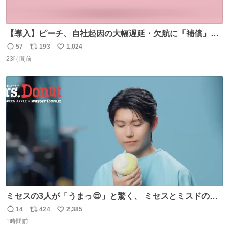
【導入】ピーチ、自社起因の大幅遅延・欠航に「補償」開
始へ news.livedoor.com/article/detail… 同社に起因する理
57
193
1,024
返
リ
い
由によって大幅遅延や欠航が発生した場合、乗客が負担し
23時間前
信
ポ
い
た宿泊費や交通費を、領収書の事後申請に基づき、国内線
数
ス
ね
は1人あたり上限1万円、国際線は上限2万円まで支払う。
ト
数
数
ミセスの3人が「うまっ😍」と驚く、 ミセスとミスドのコ
ラボドーナツ🍏🍩 その味わいとは....！？ 『Mrs.
14
424
2,385
返
リ
い
Donut（ミセスドーナツ）』 8月7日（金）店頭販売開始🎉
1時間前
信
ポ
い