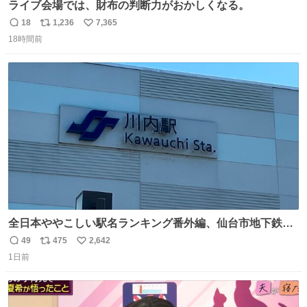
ライブ会場では、財布の判断力がおかしくなる。
18
1,236
7,365
返
リ
い
18時間前
信
ポ
い
数
ス
ね
ト
数
数
全日本ややこしい駅名ランキング番外編、仙台市地下鉄川
内駅
49
475
2,642
返
リ
い
1日前
信
ポ
い
数
ス
ね
ト
数
数