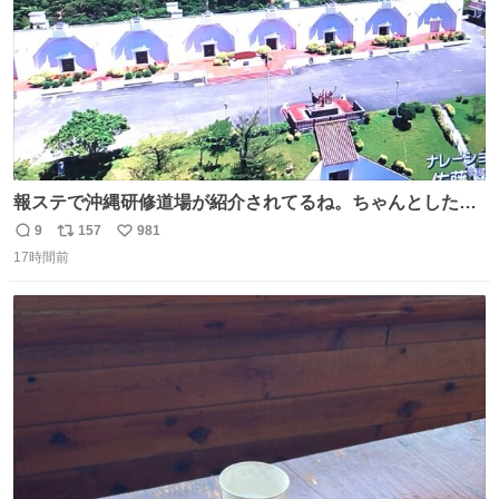
報ステで沖縄研修道場が紹介されてるね。ちゃんとした名
前出してないけど。#報道ステーション
9
157
981
返
リ
い
17時間前
信
ポ
い
数
ス
ね
ト
数
数