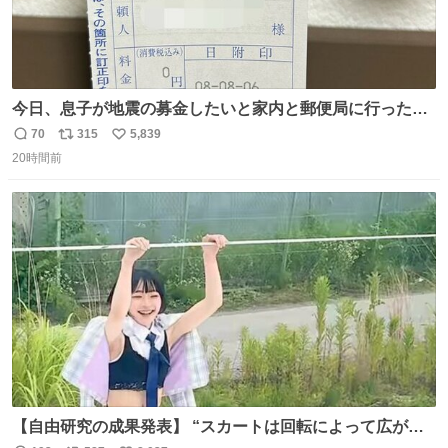
今日、息子が地震の募金したいと家内と郵便局に行ったみ
たいです。おもちゃとか買う選択肢もあったと思うけど、
70
315
5,839
返
リ
い
自分で貯めてた2万円を役に立てて欲しい、みんなも元気
20時間前
信
ポ
い
になって欲しいと。家内も一緒に募金したので、自分も何
数
ス
ね
かできたらなぁと思いました。
ト
数
数
【自由研究の成果発表】 “スカートは回転によって広がる