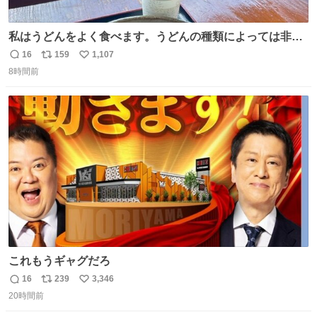
私はうどんをよく食べます。うどんの種類によっては非常
食にもなります。生うどんは消費期限が短く、冷凍うどん
16
159
1,107
返
リ
い
は長持ちする代わりに停電に弱いので、乾麺タイプのうど
8時間前
信
ポ
い
んなら水分が少なく長期保存するのにおすすめです。アル
数
ス
ね
ファ化米や缶詰など、色々な非常食がありますが、うどん
ト
数
数
もいかがでしょうか？
これもうギャグだろ
16
239
3,346
返
リ
い
20時間前
信
ポ
い
数
ス
ね