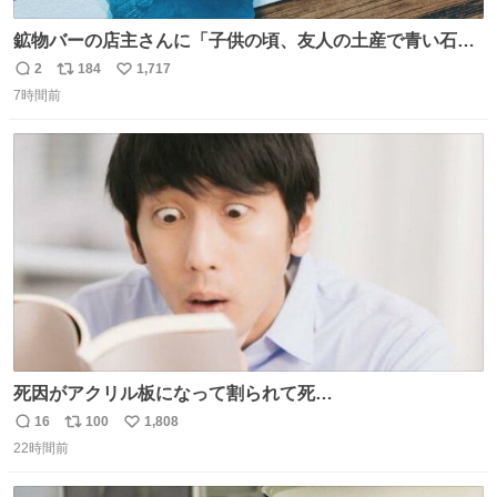
鉱物バーの店主さんに「子供の頃、友人の土産で青い石を
貰って、それがすごく気に入ってたのに、いつかの引越し
2
184
1,717
返
リ
い
で無くしてしまった」という話をしたら、 「お土産で買っ
7時間前
信
ポ
い
てきたくらいの価格感なら、ドイツの黒い森のフローライ
数
ス
ね
トかな…」と当たりつけてもらった。確かにこんな感じだ
ト
数
数
った気がする 凄い
死因がアクリル板になって割られて死
亡……………！？！？
16
100
1,808
返
リ
い
22時間前
信
ポ
い
数
ス
ね