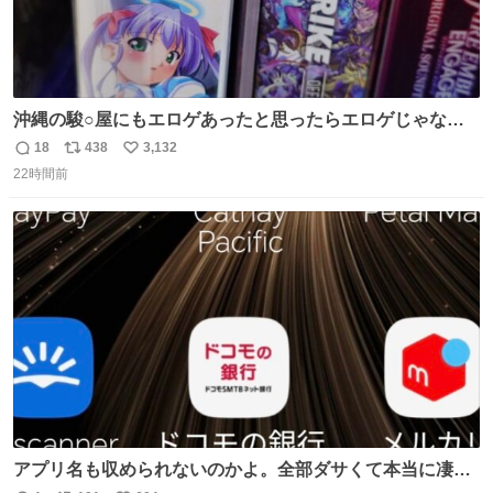
沖縄の駿○屋にもエロゲあったと思ったらエロゲじゃなか
った
18
438
3,132
返
リ
い
22時間前
信
ポ
い
数
ス
ね
ト
数
数
アプリ名も収められないのかよ。全部ダサくて本当に凄