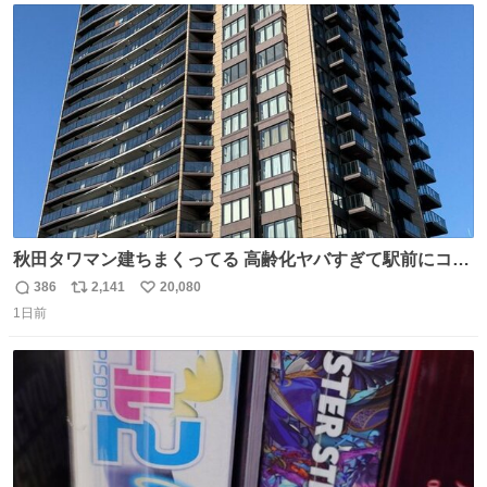
ト
数
数
秋田タワマン建ちまくってる 高齢化ヤバすぎて駅前にコン
パクトシティつくって高齢者を住ませる考えらしい 病院も
386
2,141
20,080
返
リ
い
全部駅前にある
1日前
信
ポ
い
数
ス
ね
ト
数
数