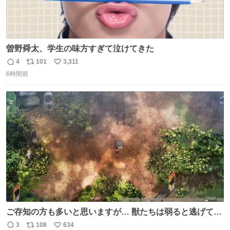
曽野舜太、学生の味方すぎて泣けてきた
4
101
3,311
返
リ
い
6時間前
信
ポ
い
数
ス
ね
ト
数
数
ご存知の方も多いと思いますが… 獣たちは弱ると逃げて茂
みに入りますが、この時モンハンでいうエリア移動をしま
3
108
634
返
リ
い