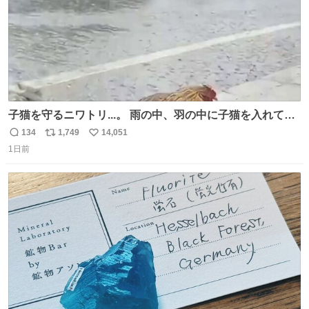
子猫を守るニワトリ...。 雨の中、羽の中に子猫を入れて守
る姿に感動した！！ 愛は種族を超える！
134
1,749
14,051
返
リ
い
1日前
信
ポ
い
数
ス
ね
ト
数
数