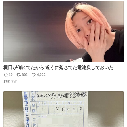
ト
数
数
梶田が倒れてたから 近くに落ちてた電池戻しておいた
10
803
4,022
返
リ
い
17時間前
信
ポ
い
数
ス
ね
ト
数
数