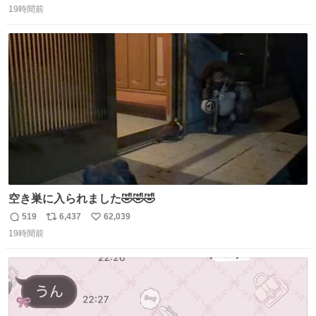
19時間前
信
ポ
い
数
ス
ね
ト
数
数
空き巣に入られました🤣🤣🤣
519
6,437
62,039
返
リ
い
19時間前
信
ポ
い
数
ス
ね
ト
数
数