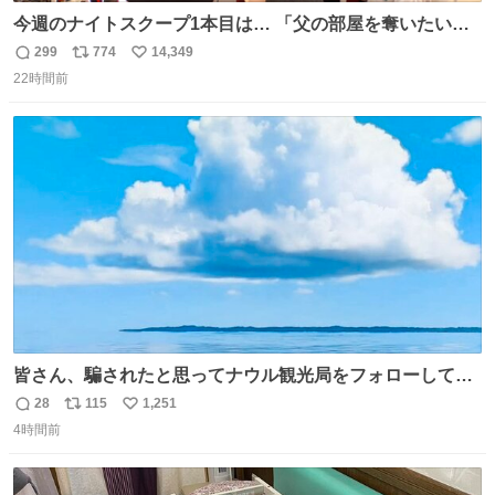
今週のナイトスクープ1本目は… 「父の部屋を奪いたい姉
妹」
299
774
14,349
返
リ
い
22時間前
信
ポ
い
数
ス
ね
ト
数
数
皆さん、騙されたと思ってナウル観光局をフォローしてみ
てください。たまに海とか島とかわけわからん画像が流れ
28
115
1,251
返
リ
い
てくるだけで、特に何も起こりません。
4時間前
信
ポ
い
数
ス
ね
ト
数