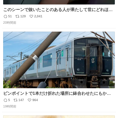
このシーンで抜いたことのある人が果たして世にどれほど
いることか このアカウントに辿り着いた皆さんとは、ロボ
51
129
2,041
返
リ
い
コップ2についてこれからもぜひ語り合っていきたい
20時間前
信
ポ
い
数
ス
ね
ト
数
数
ピンポイントで1本だけ折れた場所に鉢合わせたにもかか
わらず、激突せずに止まれた817系。 運が良いのか悪いの
5
147
964
返
リ
い
か...🤔
19時間前
信
ポ
い
数
ス
ね