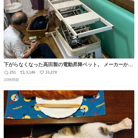
数
下がらなくなった高田製の電動昇降ベット。 メーカーから
は、完全に見放されたんですが、 見事に85歳の父が治しま
251
3,146
33,270
返
リ
い
した。 うちの父は、トヨタカローラのボディをオート生産
20時間前
信
ポ
い
する、工業ロボットの製作者なんですが、 父が電動ベット
数
ス
ね
の配線をハンダで修理している横で、
ト
数
数