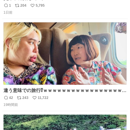
1
204
5,795
返
リ
い
1日前
信
ポ
い
数
ス
ね
ト
数
数
違う意味での旅行⁉️ｗｗｗｗｗｗｗｗｗｗｗｗｗｗｗｗｗｗ
ｗ
42
243
11,722
返
リ
い
19時間前
信
ポ
い
数
ス
ね
ト
数
数