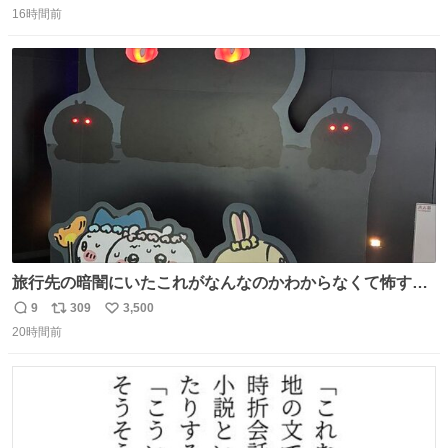
す。 他のエリアに行くと同じ個体と出会えて体力も減った
16時間前
信
ポ
い
ままなので落ち着いて仕留めましょう。 ちなみに何回か移
数
ス
ね
動(もしくは時間経過？)でガチ逃げされるんでご注意を。 #
ト
数
数
ほの暮しの庭
旅行先の暗闇にいたこれがなんなのかわからなくて怖すぎ
た 子どもたちも怖がりまくってた👻 ちいかわってこういう
9
309
3,500
返
リ
い
感じのお話なんですか…？
20時間前
信
ポ
い
数
ス
ね
ト
数
数