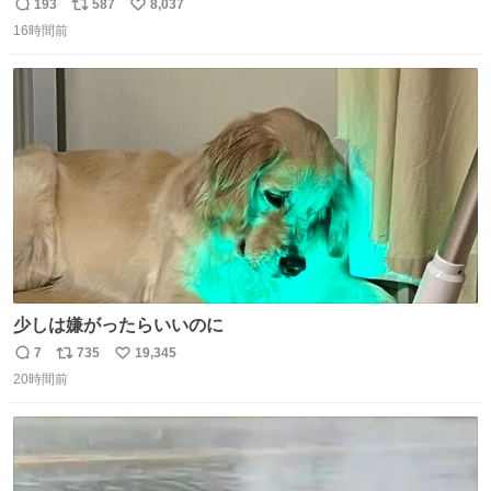
が、岡澤恋によって270°までなら広がらずに回転が可能な
193
587
8,037
返
リ
い
ことが証明された！”
16時間前
信
ポ
い
数
ス
ね
ト
数
数
少しは嫌がったらいいのに
7
735
19,345
返
リ
い
20時間前
信
ポ
い
数
ス
ね
ト
数
数