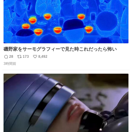
磯野家をサーモグラフィーで見た時これだったら怖い
28
173
8,492
返
リ
い
3時間前
信
ポ
い
数
ス
ね
ト
数
数