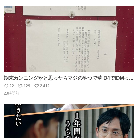
数
ス
ね
ト
数
数
期末カンニングかと思ったらマジのやつで草 B4でIDMって
ことはおそらく就職だし、内定取り消し？ それと夏休み期
22
129
2,412
返
リ
い
間の停学って無意味じゃね？
23時間前
信
ポ
い
数
ス
ね
ト
数
数