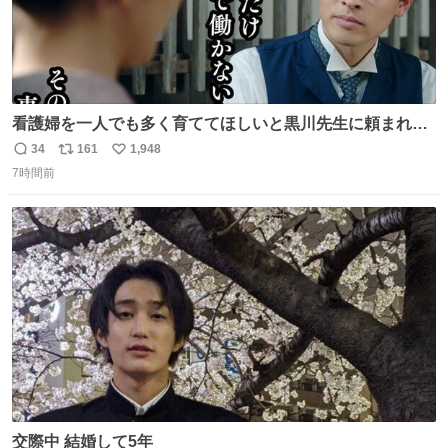
看護婦を一人でも多く育ててほしいと黒川先生に頼まれ、
１年間だけ黒川病院で働くことにしたりん。 直美はその１
34
161
1,948
返
リ
い
年間で恵風看護婦会を立て直すと話しました。 👇このシー
7時間前
信
ポ
い
ンをぜひ本編で web.nhk/tv/an/kazekaor… #朝ドラ #風薫
数
ス
ね
る 見上愛 上坂樹里 平埜生成
ト
数
数
交際中 結婚して5年