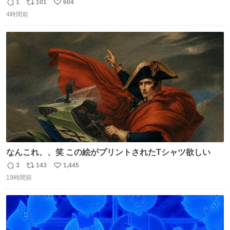
い。 https://t.co/LemyLGyVkR
1
101
604
返
リ
い
4時間前
信
ポ
い
数
ス
ね
ト
数
数
なんこれ、、笑 この絵がプリントされたTシャツ欲しい
3
143
1,445
返
リ
い
19時間前
信
ポ
い
数
ス
ね
ト
数
数