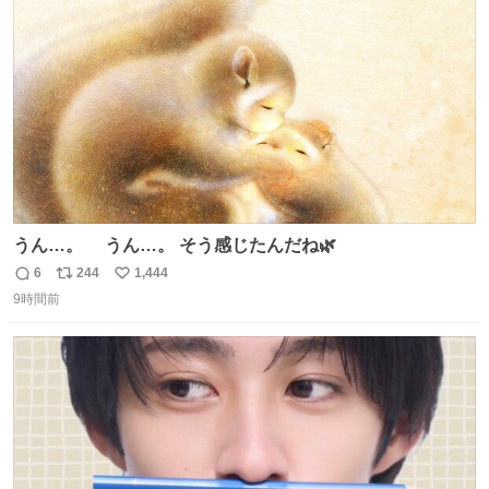
ト
数
数
うん…。 うん…。 そう感じたんだね🌿
6
244
1,444
返
リ
い
9時間前
信
ポ
い
数
ス
ね
ト
数
数