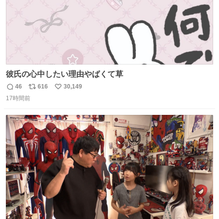
彼氏の心中したい理由やばくて草
46
616
30,149
返
リ
い
17時間前
信
ポ
い
数
ス
ね
ト
数
数