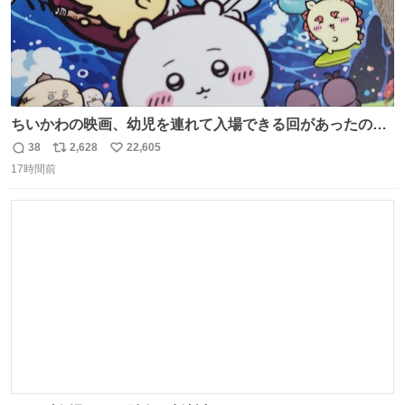
ちいかわの映画、幼児を連れて入場できる回があったので
子どもを連れて観てきたんですけど、セイレーンの登場シ
38
2,628
22,605
返
リ
い
ーンで場内のベビーが一斉に泣き出してたのがとてもよい
17時間前
信
ポ
い
映画体験でした。
数
ス
ね
ト
数
数