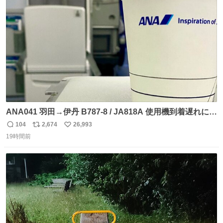
ト
数
数
ANA041 羽田→伊丹 B787-8 / JA818A 使用機到着遅れにつ
き 「安全に支障ない範囲で1分1秒でも遅延回復に努めてお
104
2,674
26,993
返
リ
い
ります」と機長の気合い十分！ が、フライトは順調に進み
19時間前
信
ポ
い
すぎ… 「飛ばしすぎたせいか現在奈良県上空での待機を命
数
ス
ね
じられております」 でコンソメスープ吹き出しそうになり
ト
数
数
ましたw