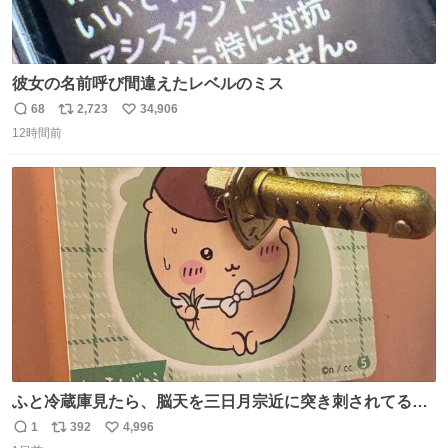
彼女の名前呼び間違えたレベルのミス
68
2,723
34,906
返
リ
い
12時間前
信
ポ
い
数
ス
ね
ト
数
数
ふと冷蔵庫見たら、脳天を三日月宗近に突き刺されてるく
りまんじゅうパイセンが
1
392
4,996
返
リ
い