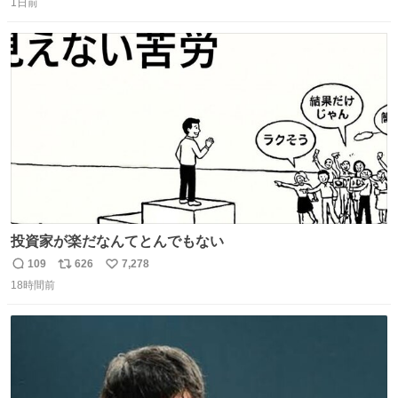
1日前
信
ポ
い
数
ス
ね
ト
数
数
投資家が楽だなんてとんでもない
109
626
7,278
返
リ
い
18時間前
信
ポ
い
数
ス
ね
ト
数
数