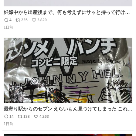
妊娠中から出産後まで、何も考えずにサッと持って行ける
ようなショルダーバッグが欲しいな〜と思っていたのだけ
4
235
3,820
返
リ
い
ど snidelでめちゃくちゃピッタリなものを見つけたので買
1日前
信
ポ
い
った！✨ スマホと小物とペットボトルが入るの最高すぎる
数
ス
ね
🥹 しかもスマホ入れ独立してるしファスナーない！地味に
ト
数
数
嬉しいやつ！！！
最寄り駅からのセブン えらいもん見つけてしまった これ売
ってくれへんかな… #浅井健一 #ポテチ #ロックの名盤
14
138
4,263
返
リ
い
1日前
信
ポ
い
数
ス
ね