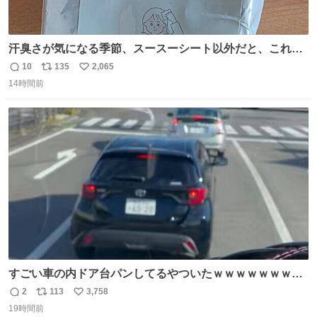
汗臭さが気になる季節、スースーシート以外だと、これが
とにかくスッキリする。2年くらい前に #生活は踊る で紹
10
135
2,065
返
リ
い
介したやつ。おじさんにもおばさんにもオススメだ。ドラ
14時間前
信
ポ
い
ストに売ってるぞ。ドライシャンプーって書いてあるけど
数
ス
ね
汗拭きシートみたいなもの。耳裏襟足首筋がんがん拭いて
ト
数
数
汗臭不安を解消。
すごい車の内ドア台パンしてるやついたｗｗｗｗｗｗｗｗ
ｗｗｗｗｗｗ
2
113
3,758
返
リ
い
19時間前
信
ポ
い