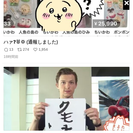
ハァ❓🐰💢 (通報しました)
13
274
1,954
返
リ
い
18時間前
信
ポ
い
数
ス
ね
ト
数
数