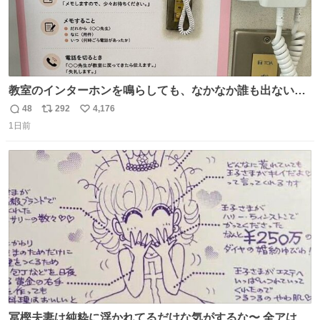
教室のインターホンを鳴らしても、なかなか誰も出ないこ
とがあります…。 もしかすると「電話の出方」に困ってい
48
292
4,176
返
リ
い
るのかもしれません。 そこで「何を話せばいいか」が見え
1日前
信
ポ
い
る手引きを用意して、安心して電話に出られるようにしま
数
ス
ね
す。 インターホンの応対も大切なコミュニケーションの学
ト
数
数
びです。
冨樫夫妻は純粋に浮かれてるだけな気がするな〜 全アはこ