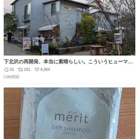
下北沢の再開発、本当に素晴らしい。こういうヒューマン
スケールの開発がいいんだよ。
31
151
4,304
返
リ
い
14時間前
信
ポ
い
数
ス
ね
ト
数
数