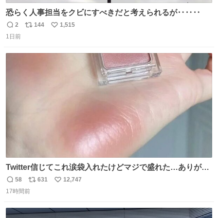
恐らく人事担当をクビにすべきだと考えられるが‥‥‥
2
144
1,515
返
リ
い
1日前
信
ポ
い
数
ス
ね
ト
数
数
Twitter信じてこれ涙袋入れたけどマジで盛れた…ありがと
う…
58
631
12,747
返
リ
い
17時間前
信
ポ
い
数
ス
ね
ト
数