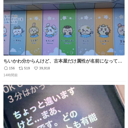
数
ちいかわ分からんけど、古本屋だけ属性が名前になってる
のはどういうこと？
156
519
39,918
返
リ
い
14時間前
信
ポ
い
数
ス
ね
ト
数
数