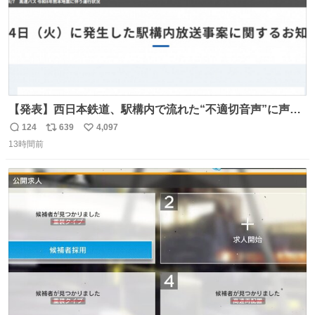
【発表】西日本鉄道、駅構内で流れた“不適切音声”に声明
「被害届も検討」 news.livedoor.com/article/detail… 4日
124
639
4,097
返
リ
い
に西鉄福岡（天神）駅および薬院駅で発生した駅構内放送
13時間前
信
ポ
い
事案について声明を公表した。「第三者によって駅構内放
数
ス
ね
送設備に外部から不正に音声が流された可能性も含めて確
ト
数
数
認を実施」と説明した。