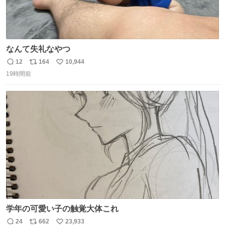
なんて失礼なやつ
12
164
10,944
返
リ
い
19時間前
信
ポ
い
数
ス
ね
ト
数
数
学年の可愛い子の触覚大体これ
24
662
23,933