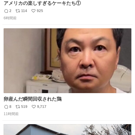
アメリカの楽しすぎるケーキたち①
2
114
925
返
リ
い
6時間前
信
ポ
い
数
ス
ね
ト
数
数
卵産んだ瞬間回収された鶏
8
519
9,717
返
リ
い
11時間前
信
ポ
い
数
ス
ね
ト
数
数