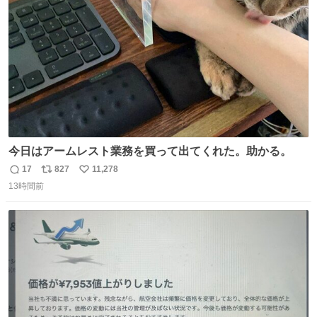
数
今日はアームレスト業務を買って出てくれた。助かる。
17
827
11,278
返
リ
い
13時間前
信
ポ
い
数
ス
ね
ト
数
数