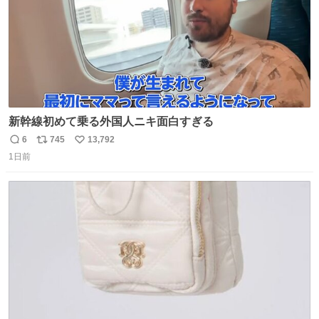
新幹線初めて乗る外国人ニキ面白すぎる
6
745
13,792
返
リ
い
1日前
信
ポ
い
数
ス
ね
ト
数
数