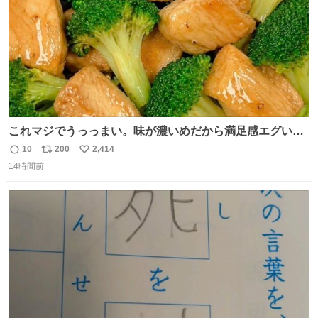
これマジでうっっまい。味が濃いめだから満足感エグいし
1週間で3キロ痩せた😭
10
200
2,414
返
リ
い
14時間前
信
ポ
い
数
ス
ね
ト
数
数