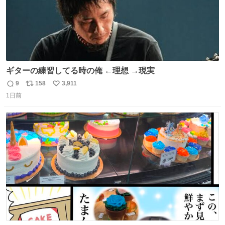
ギターの練習してる時の俺 ←理想 →現実
9
158
3,911
返
リ
い
1日前
信
ポ
い
数
ス
ね
ト
数
数