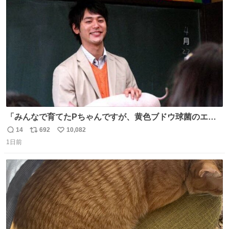
ト
数
数
「みんなで育てたPちゃんですが、黄色ブドウ球菌のエン
テロトキシン（耐熱性毒素）が検出されたので、議論する
14
692
10,082
返
リ
い
までもなく処分が決まりました」
1日前
信
ポ
い
数
ス
ね
ト
数
数