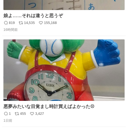
娘よ……それは違うと思うぞ
819
14,535
155,168
返
リ
い
16時間前
信
ポ
い
数
ス
ね
ト
数
数
悪夢みたいな目覚まし時計買えばよかった⚾
1
455
3,427
返
リ
い
1日前
信
ポ
い