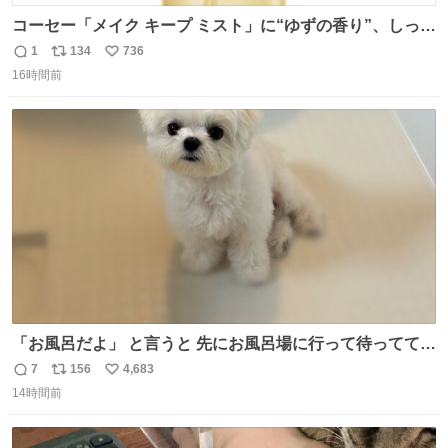
コーセー「メイク キープ ミスト」に“ゆずの香り”、しっと
りツヤ肌叶う保湿タイプ - fashion-press.net/news/148945
1
134
736
返
リ
い
16時間前
信
ポ
い
数
ス
ね
ト
数
数
「お風呂だよ」 と言うと 先にお風呂場に行って待っててく
れる 賢いライス
7
156
4,683
返
リ
い
14時間前
信
ポ
い
数
ス
ね
ト
数