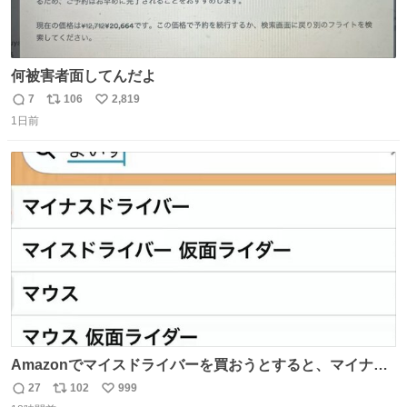
何被害者面してんだよ
7
106
2,819
返
リ
い
1日前
信
ポ
い
数
ス
ね
ト
数
数
Amazonでマイスドライバーを買おうとすると、マイナス
ドライバー先輩が出しゃばってくる
27
102
999
返
リ
い