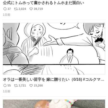
公式にトムホって書かされるトムホまだ面白い
37
2,024
39,719
返
リ
い
1日前
信
ポ
い
数
ス
ね
ト
数
数
オラは一番美しい苗字を 嫁に贈りたい（0/16) #コルクマン
ガ専科
55
3,721
15,266
返
リ
い
1日前
信
ポ
い
数
ス
ね
ト
数