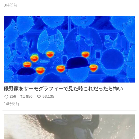
返
リ
い
究によると、多くの動物はタスクをクリアしてエサを獲る
8時間前
信
ポ
い
ことを好む傾向があるが、ネコにはこの傾向が見られない
数
ス
ね
のだという。ネコ様は面倒な作業がお嫌いなようです。
ト
数
数
磯野家をサーモグラフィーで見た時これだったら怖い
256
850
53,135
返
リ
い
14時間前
信
ポ
い
数
ス
ね
ト
数
数