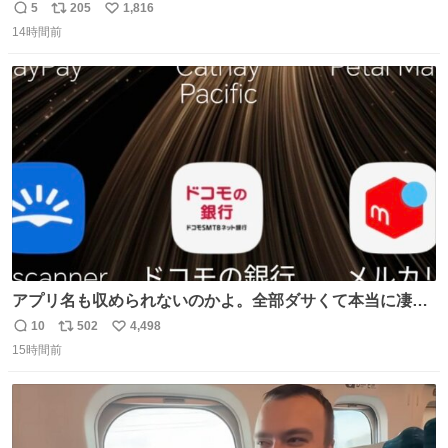
ろいな
5
205
1,816
返
リ
い
14時間前
信
ポ
い
数
ス
ね
ト
数
数
アプリ名も収められないのかよ。全部ダサくて本当に凄
い。 https://t.co/LemyLGyVkR
10
502
4,498
返
リ
い
15時間前
信
ポ
い
数
ス
ね
ト
数
数