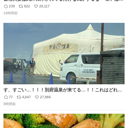
こに自分の市場価値的なものを上乗せするので、 すっぴん
239
922
20,117
返
リ
い
＆寝起きのボサボサ頭でも「今日も可愛いね」が止まらな
16時間前
信
ポ
い
い。放っておくと永遠に髪撫でてきて作業進まない()
数
ス
ね
156cm40kg、年中日焼け止めとお友達の私より綺麗な手や
ト
数
数
めてもろて とか言う
す、すごい…！！！別府温泉が来てる…！！これはどれぐ
らい待つんだろう…
77
4,047
27,966
返
リ
い
9時間前
信
ポ
い
数
ス
ね
ト
数
数