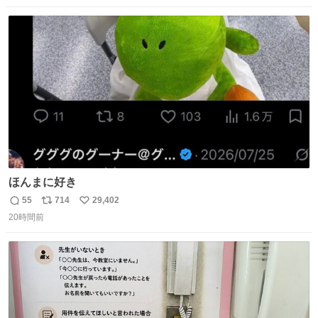
数
ス
ね
ト
数
数
ほんまに好き
55
714
29,402
返
リ
い
20時間前
信
ポ
い
数
ス
ね
ト
数
数