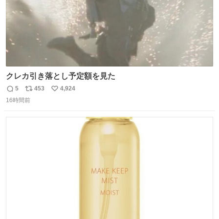
クレカ引き落とし予定額を見た
5
453
4,924
返
リ
い
16時間前
信
ポ
い
数
ス
ね
ト
数
数