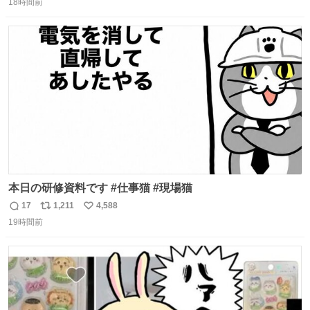
18時間前
信
ポ
い
数
ス
ね
ト
数
数
本日の研修資料です #仕事猫 #現場猫
17
1,211
4,588
返
リ
い
19時間前
信
ポ
い
数
ス
ね
ト
数
数