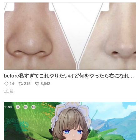
数
ス
ね
ト
数
数
before私すぎてこれやりたいけど何をやったら右になれる
の
14
215
8,642
返
リ
い
1日前
信
ポ
い
数
ス
ね
ト
数
数