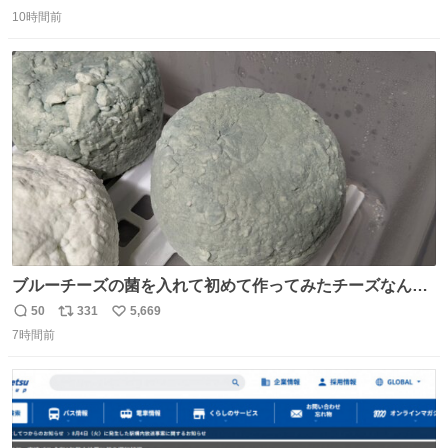
返
リ
い
10時間前
信
ポ
い
数
ス
ね
ト
数
数
ブルーチーズの菌を入れて初めて作ってみたチーズなんだ
けど 本能でちょっとヤバいと思っちゃう見た目だな
50
331
5,669
返
リ
い
7時間前
信
ポ
い
数
ス
ね
ト
数
数