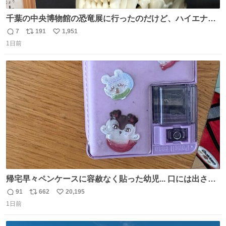
千葉の中央博物館の恐竜展に行ったのだけど、ハイエナの
鼻の奥の構造が素敵すぎて張り付いてしまった
7
191
1,951
返
リ
い
1日前
信
ポ
い
数
ス
ね
ト
数
数
帰宅早々ペンケースに容赦なく貼った幼児... 口には出さぬ
が勿体無い精神で心がざわつく.....ッ
91
662
20,195
返
リ
い
1日前
信
ポ
い
数
ス
ね