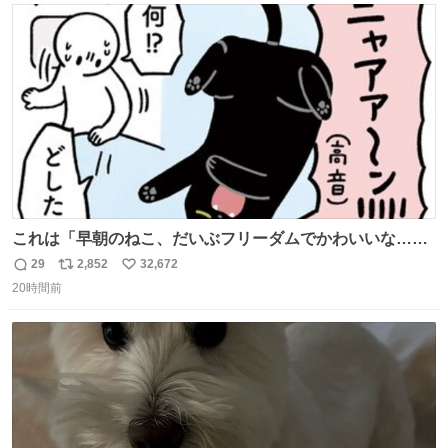
ト
数
数
これは「早朝のねこ、だいぶフリーダムでかわいいな…」
の絵日記です🎐
29
2,852
32,672
返
リ
い
20時間前
信
ポ
い
数
ス
ね
ト
数
数