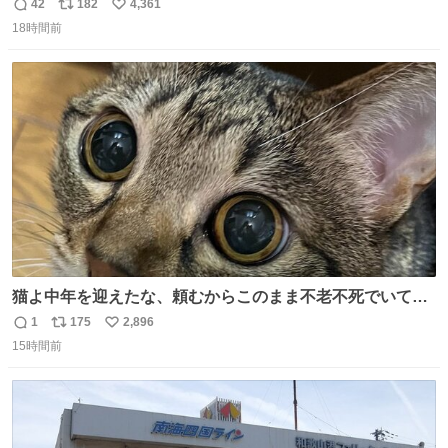
42
182
4,361
返
リ
い
18時間前
信
ポ
い
数
ス
ね
ト
数
数
猫よ中年を迎えたな、頼むからこのまま不老不死でいてく
れ…と願ってから、いや人間の家族が死に絶えて猫だけこ
1
175
2,896
返
リ
い
の世に置いていくなんてひどいことはできない…と思って
15時間前
信
ポ
い
から、猫のこの可愛さと愛嬌なら未来永劫ほかの人間に可
数
ス
ね
愛がられて困ることもなかろうなと思ったのでやっぱり猫
ト
数
数
よ不老不死でいてくれ