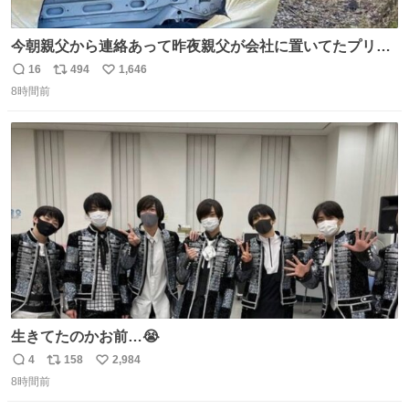
今朝親父から連絡あって昨夜親父が会社に置いてたプリウ
スが燃えたらしく、距離と経年でバッテリーイカれてた
16
494
1,646
返
リ
い
か？って思ったら放火らしいし隣のトラックも一部燃えた
8時間前
信
ポ
い
みたい。 それも胸糞だけど、単なる火災扱いで放火に切り
数
ス
ね
変わらないから犯人野放しらしい。
ト
数
数
生きてたのかお前…😭
4
158
2,984
返
リ
い
8時間前
信
ポ
い
数
ス
ね