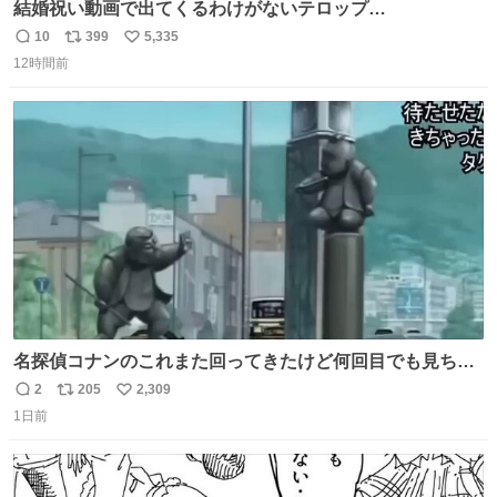
結婚祝い動画で出てくるわけがないテロップ
youtu.be/4pJ7U22AYtw
10
399
5,335
返
リ
い
12時間前
信
ポ
い
数
ス
ね
ト
数
数
名探偵コナンのこれまた回ってきたけど何回目でも見ちゃ
う魔力あるのよな
2
205
2,309
返
リ
い
1日前
信
ポ
い
数
ス
ね
ト
数
数