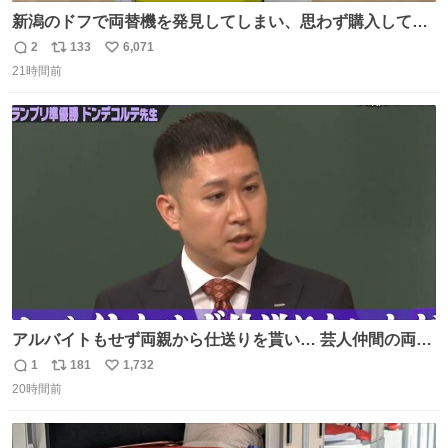
新潟のドフで両替機を発見してしまい、思わず購入してし
まい大阪に発送するイベントが発生
2
133
6,071
返
リ
い
21時間前
信
ポ
い
数
ス
ね
ト
数
数
アルバイトもせず両親から仕送りを貰い… 芸人仲間の両親
のスネまでかじる!? ドンデコルテ銀次⚡️ 無料見逃し配信は
1
181
1,732
返
リ
い
こちらから ▶︎abema.go.link/gBLVb ◤しくじり先生
20時間前
信
ポ
い
ABEMAにて毎週最新話無料配信中◢ @10000nabe
数
ス
ね
@akmllube0617
ト
数