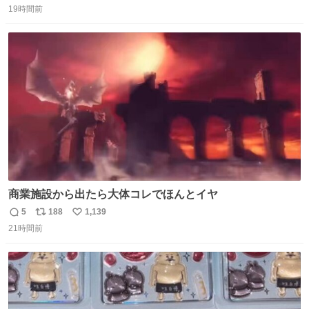
19時間前
信
ポ
い
数
ス
ね
ト
数
数
商業施設から出たら大体コレでほんとイヤ
5
188
1,139
返
リ
い
21時間前
信
ポ
い
数
ス
ね
ト
数
数