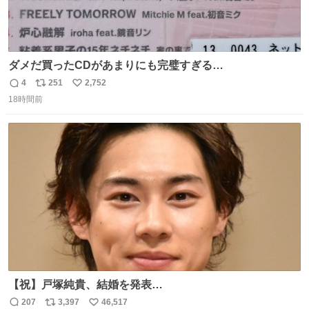
ダメだ買ったCDがあまりにも完璧すぎる…
4
251
2,752
返
リ
い
18時間前
信
ポ
い
数
ス
ね
ト
数
数
【祝】戸塚純貴、結婚を発表
news.livedoor.com/article/detail… 戸塚は所属事務所の公
207
3,397
46,517
返
リ
い