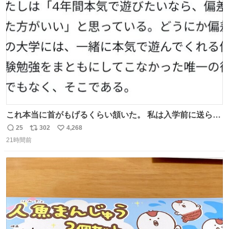
ト
数
数
これ本当に首がもげるくらい頷いた。 私は入学前に送られ
てきた、大学のサークル紹介冊子を見た時点で終わりを感
25
302
4,268
返
リ
い
じたので、女子大でもないくせに偏差値の高い大学のイン
21時間前
信
ポ
い
カレサークルに突撃して所属するという奇行で事なきを得
数
ス
ね
た。 高偏差値に行けないならせめてそれくらいした方が予
ト
数
数
後がいいです。 https://t.co/9nMHIrETkw