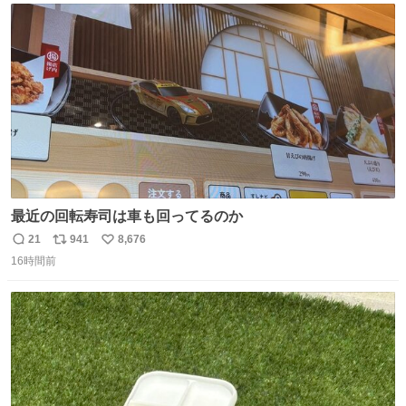
ト
数
数
最近の回転寿司は車も回ってるのか
21
941
8,676
返
リ
い
16時間前
信
ポ
い
数
ス
ね
ト
数
数