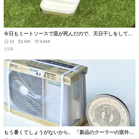
今日もミートソースで皿が死んだので、天日干しをしてい
ます🍝 ありがとう先人の知恵
13
425
6,618
返
リ
い
1日前
信
ポ
い
数
ス
ね
ト
数
数
もう暑くてしょうがないから、 「新品のクーラーの室外機