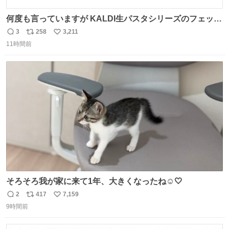
何度も言っていますが KALDI生パスタシリーズのフェット
チーネは 真剣(ガチ)で美味いぞ
3
258
3,211
返
リ
い
11時間前
信
ポ
い
数
ス
ね
ト
数
数
そろそろ我が家に来て1年、大きくなったね☺️🤍
2
417
7,159
返
リ
い
9時間前
信
ポ
い
数
ス
ね