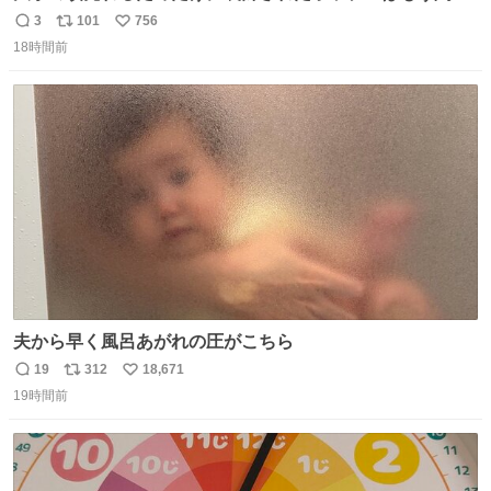
たくなくてただひたすら音楽のすばらしさを感じられるよ
3
101
756
返
リ
い
うな曲を探してたんだけど 弦1本しかないギターでレゲエ
18時間前
信
ポ
い
ブルースを歌うおっさんが音楽の本来持つポテンシャルを
数
ス
ね
全開に引き出してて最高なんだよな 友達が段々ノリノリに
ト
数
数
なってきててよいw
夫から早く風呂あがれの圧がこちら
19
312
18,671
返
リ
い
19時間前
信
ポ
い
数
ス
ね
ト
数
数