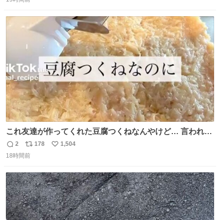
信
ポ
い
なりました😎
数
ス
ね
ト
数
数
これ友達が作ってくれた豆腐つくねなんやけど… 言われる
まで豆腐って気づかなかった🤣✨ふわふわで食べ応えある
2
178
1,504
返
リ
い
し普通につくねより好きかもしれん🥹🤍 ダイエット中でも
18時間前
信
ポ
い
罪悪感なく食べられるの最高👇
数
ス
ね
ト
数
数