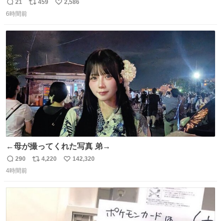
のミニチュア」 でも見ていってよ
21
459
2,586
返
リ
い
6時間前
信
ポ
い
数
ス
ね
ト
数
数
←母が撮ってくれた写真 弟→
290
4,220
142,320
返
リ
い
4時間前
信
ポ
い
数
ス
ね
ト
数
数