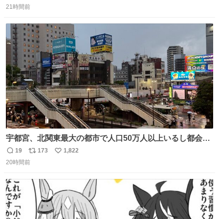
式サイトで結婚したことを発表。「いつも支えてくださる
21時間前
信
ポ
い
皆さまのお陰で、人生の節目を迎えられること、心より感
数
ス
ね
謝しております」とつづった。
ト
数
数
宇都宮、北関東最大の都市で人口50万人以上いるし都会何
だろうなと思っていたら想像以上に都会で興奮した
19
173
1,822
返
リ
い
20時間前
信
ポ
い
数
ス
ね
ト
数
数