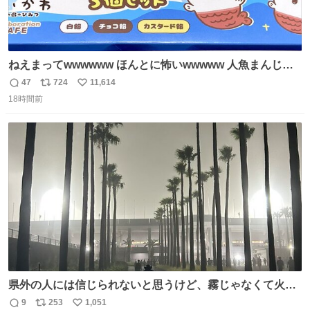
ねえまってwwwwww ほんとに怖いwwwww 人魚まんじゅ
う買ってきたから私も永遠のいのちを…ぐへへ…と思いな
47
724
11,614
返
リ
い
がら1つ食べたら 奥歯欠けたんだけど！！！！？？？ しか
18時間前
信
ポ
い
もガッツリ😭 まんじゅうだよ？？？？？？ ガリッて言っ
数
ス
ね
たから何？と思って口から出したら自分の歯wwwwww セ
ト
数
数
イレーンの呪いじゃん😭
県外の人には信じられないと思うけど、霧じゃなくて火山
灰です🌋 #桜島
9
253
1,051
返
リ
い