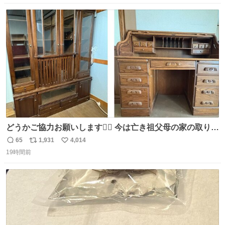
数
ス
ね
ト
数
数
どうかご協力お願いします🙇‍♂️ 今は亡き祖父母の家の取り壊
しが決まり、どうしても処分して欲しくない食器棚と机の
65
1,931
4,014
返
リ
い
引き取り手を探しております この2つは私の祖母が当初一
19時間前
信
ポ
い
目惚れで購入したもので、祖母はc型肝炎で58歳という若
数
ス
ね
さで亡くなりましたが、この家具達をとても大切にしてお
ト
数
数
りました 続く↓