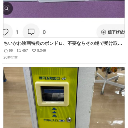
ちいかわ映画特典のボンドロ、不要ならその場で受け取り
辞退すれば良いのに白々しい
66
457
8,346
返
リ
い
20時間前
信
ポ
い
数
ス
ね
ト
数
数