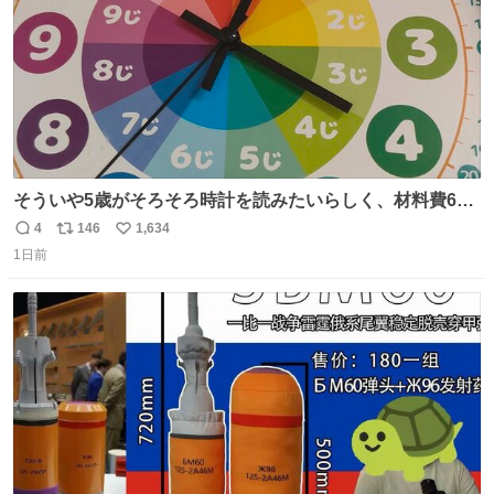
そういや5歳がそろそろ時計を読みたいらしく、材料費600
円で作れる知育時計作ってみた！ めっちゃ簡単！ ありがと
4
146
1,634
返
リ
い
う先人！
1日前
信
ポ
い
数
ス
ね
ト
数
数