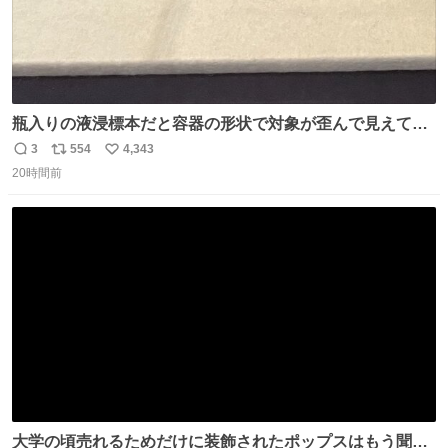
瓶入りの液浸標本だと容器の形状で対象が歪んで見えてし
まうことから、なるべく歪みがない状態で観察しやすいよ
3
554
4,343
返
リ
い
うにこのような形で保存していると前に科博の先生から教
20時間前
信
ポ
い
えてもらった #国立科学博物館
数
ス
ね
ト
数
数
大学の頃売れるためだけに装飾されたポップスはもう聞き