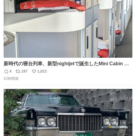
数
新時代の寝台列車、新型nightjetで誕生したMini Cabin ま
さに走るカプセルホテルといった感じで、一人旅で利用す
4
197
1,023
返
リ
い
るのにはちょうどいい設備。 他の人も言ってましたが、サ
22時間前
信
ポ
い
ンライズの後継に欲しい…
数
ス
ね
ト
数
数