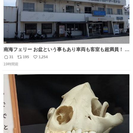
南海フェリー お盆という事もあり車両も客室も超満員！ 廃
止になったらどうなるのコレ？
31
195
1,254
返
リ
い
19時間前
信
ポ
い
数
ス
ね
ト
数
数