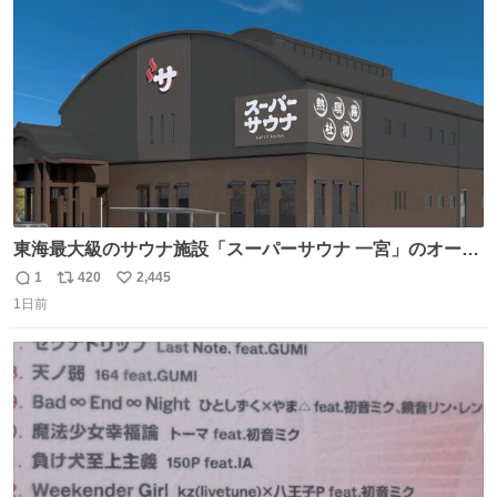
ト
数
数
東海最大級のサウナ施設「スーパーサウナ 一宮」のオープ
ン日が2026年9月8日に決定‼️ 5種類の本格サウナや4種類の
1
420
2,445
返
リ
い
⽔⾵呂、約50名が同時に休息できる休憩スペースなど、男
1日前
信
ポ
い
性が求める設備を極限まで突き詰めた「サウナの理想郷」
数
ス
ね
😍😍😍 ⬇️詳細ページ⬇️ supersento.com/chubu/aichi/ic…
ト
数
数