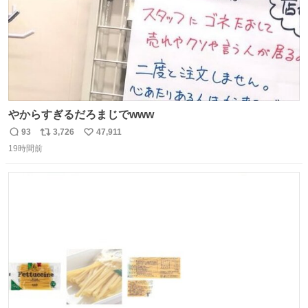
やからすぎるだろまじでwww
93
3,726
47,911
返
リ
い
19時間前
信
ポ
い
数
ス
ね
ト
数
数