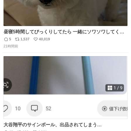
昼寝5時間してびっくりしてたら 一緒にソワソワしてくれ
た
5
1,537
40,019
返
リ
い
21時間前
信
ポ
い
数
ス
ね
ト
数
数
大谷翔平のサインボール、出品されてしまう…