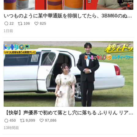
いつものように某中華通販を徘徊してたら、3BM60のぬい
ぐるみを発見してしまった…。
22
106
825
返
リ
い
1日前
信
ポ
い
数
ス
ね
ト
数
数
【快挙】声優界で初めて落とし穴に落ちる ふりりん リアク
ションが最高過ぎる🤣 #ドッキリGP #降幡愛
450
9,099
97,086
返
リ
い
13時間前
信
ポ
い
数
ス
ね