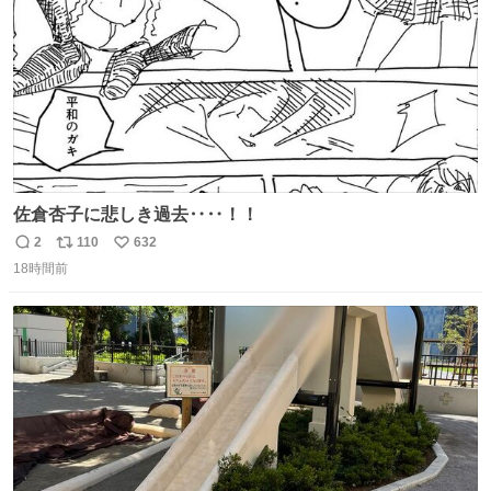
佐倉杏子に悲しき過去‥‥！！
2
110
632
返
リ
い
18時間前
信
ポ
い
数
ス
ね
ト
数
数