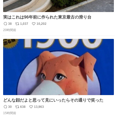
実はこれは96年前に作られた東京最古の滑り台
38
1,037
10,202
返
リ
い
20時間前
信
ポ
い
数
ス
ね
ト
数
数
どんな顔だよと思って見にいったらその通りで笑った
30
638
13,963
返
リ
い
15時間前
信
ポ
い