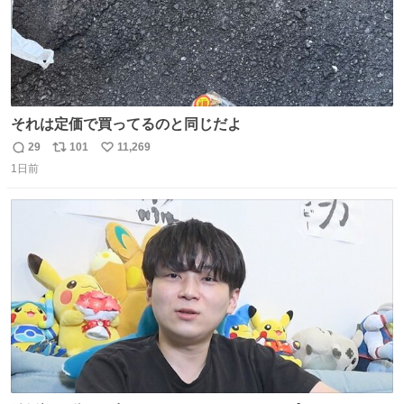
それは定価で買ってるのと同じだよ
29
101
11,269
返
リ
い
1日前
信
ポ
い
数
ス
ね
ト
数
数