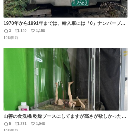
1970年から1991年までは、輸入車には「0」ナンバープレ
ートが使用されていました。 その後、この制度は廃止さ
3
140
1,158
返
リ
い
れ、すべての「0」ナンバープレートは抹消・無効化され
19時間前
信
ポ
い
ました。 ところが最近、その「0」ナンバープレートを装
数
ス
ね
着した車両が発見されました。 今でも残っていること自体
ト
数
数
が奇跡です……。
山善の食洗機 乾燥ブースにしてますが高さが欲しかったの
でコレクションケースを置くだけのツルセコ改造 扉が手前
5
271
1,048
返
リ
い
に開き天井の温度もしっかり上がるのでかなり使いやすく
19時間前