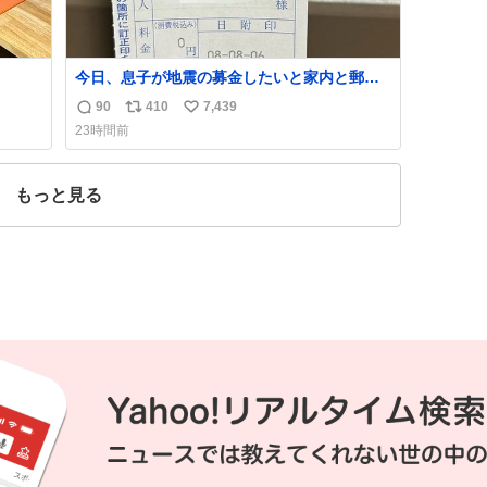
今日、息子が地震の募金したいと家内と郵便
局に行ったみたいです。おもちゃとか買う選
90
410
7,439
返
リ
い
択肢もあったと思うけど、自分で貯めてた2万
23時間前
円を役に立てて欲しい、みんなも元気になっ
信
ポ
い
て欲しいと。家内も一緒に募金したので、自
数
ス
ね
分も何かできたらなぁと思いました。
ト
数
もっと見る
数