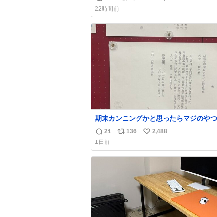
返
リ
い
news.livedoor.com/article/detail… 任天堂が
22時間前
令和8年熊本地震の被災者支援として、
信
ポ
い
助法適用地域からの同社製品の修理につ
数
ス
ね
て、27年2月1日まで無償で対応すると
ト
数
た。「Switch 2」や「Switch」「Joy-
数
などが対象。
期末カンニングかと思ったらマジのやつ
B4でIDMってことはおそらく就職だし
24
136
2,488
返
リ
い
取り消し？ それと夏休み期間の停学っ
1日前
味じゃね？
信
ポ
い
数
ス
ね
ト
数
数