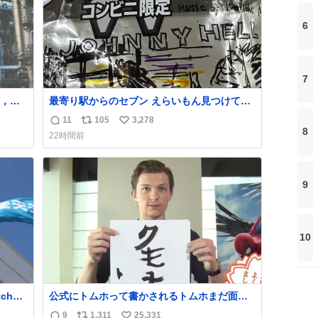
6
7
，前
最寄り駅からのセブン えらいもん見つけてし
跡が
まった これ売ってくれへんかな… #浅井健
11
105
3,278
返
リ
い
一 #ポテチ #ロックの名盤
8
22時間前
信
ポ
い
数
ス
ね
ト
数
9
数
10
ch
公式にトムホって書かされるトムホまだ面白
い
9
1,311
25,331