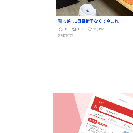
引っ越し1日目椅子なくて今これ
31
100
11,392
返
リ
い
22時間前
信
ポ
い
数
ス
ね
ト
数
数