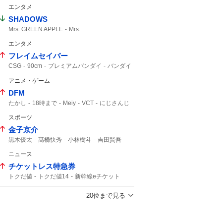
エンタメ
SHADOWS
Mrs. GREEN APPLE
Mrs.
エンタメ
フレイムセイバー
CSG
90cm
プレミアムバンダイ
バンダイ
アギト
アニメ・ゲーム
DFM
たかし
18時まで
Meiy
VCT
にじさんじ
スポーツ
金子京介
黒木優太
髙橋快秀
小林樹斗
吉田賢吾
カストロ
ウレーニャ
中村剛也
選手登録
ニュース
チケットレス特急券
トクだ値
トクだ値14
新幹線eチケット
チケットレス
JR東日本
JR東
20位まで見る