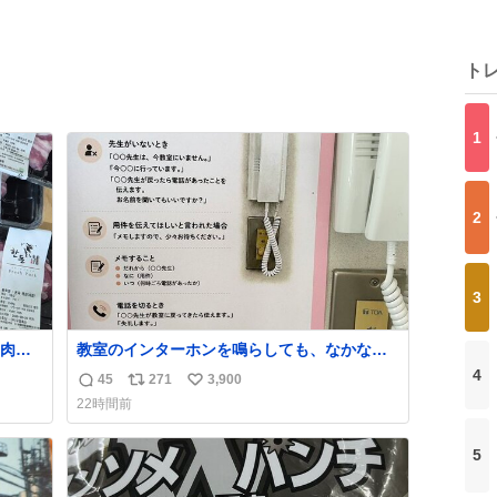
ト
1
2
3
肉が
教室のインターホンを鳴らしても、なかなか
いう
誰も出ないことがあります…。 もしかすると
4
45
271
3,900
返
リ
い
「電話の出方」に困っているのかもしれませ
22時間前
ん。 そこで「何を話せばいいか」が見える手
信
ポ
い
引きを用意して、安心して電話に出られるよ
数
ス
ね
うにします。 インターホンの応対も大切なコ
5
ト
数
ミュニケーションの学びです。
数