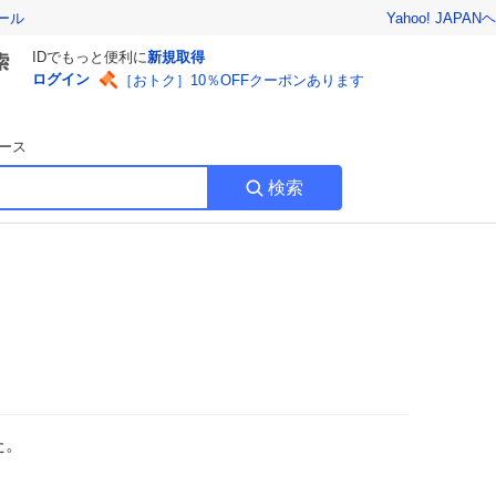
Yahoo! JAPAN
ヘ
ール
IDでもっと便利に
新規取得
ログイン
［おトク］10％OFFクーポンあります
ース
検索
た。