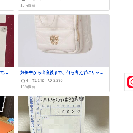
返
リ
い
18時間前
災害救
信
ポ
い
い
数
ス
ね
発表し
ト
数
Con」
数
で草
妊娠中から出産後まで、何も考えずにサッと
、内定
持って行けるようなショルダーバッグが欲し
4
142
2,290
返
リ
い
て無意
いな〜と思っていたのだけど snidelでめちゃ
18時間前
くちゃピッタリなものを見つけたので買っ
信
ポ
い
た！✨ スマホと小物とペットボトルが入るの
数
ス
ね
最高すぎる🥹 しかもスマホ入れ独立してるし
ト
数
ファスナーない！地味に嬉しいやつ！！！
数