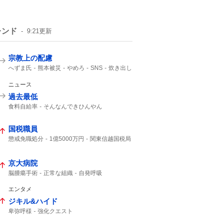
レンド
9:21
更新
宗教上の配慮
へずま氏
熊本被災
やめろ
SNS
炊き出し
ニュース
過去最低
食料自給率
そんなんできひんやん
円安ホクホク
国税職員
懲戒免職処分
1億5000万円
関東信越国税局
知り合った
受け取り
税務調査
刑事告発
京大病院
脳腫瘍手術
正常な組織
自発呼吸
通常の生活
腫瘍でない
自発呼吸不能の重篤状態
竹田くん
エンタメ
50代女性
極めて重大な事態
植物状態
ジキル&ハイド
良性腫瘍
重篤
医療事故
MBSニュース
卑弥呼様
強化クエスト
MRI検査