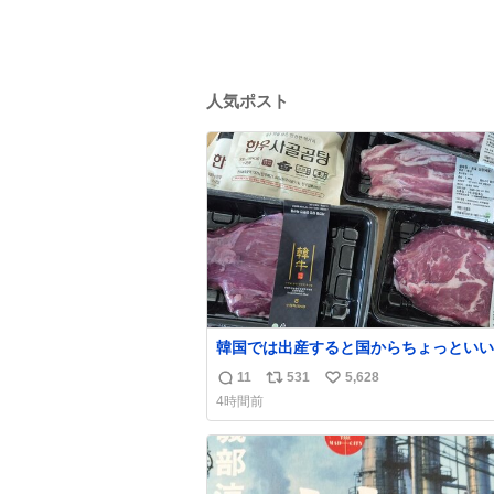
人気ポスト
韓国では出産すると国からちょっといい
届きます。産褥期に栄養を取れ！！！と
11
531
5,628
返
リ
い
メッセージをビシバシ感じる
4時間前
信
ポ
い
数
ス
ね
ト
数
数