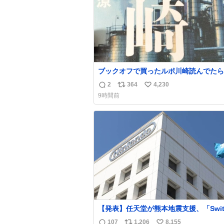
ブックオフで買ったルポ川崎読んでたら
の持ち主がラッパーになる決意をした形
2
364
4,230
返
リ
い
あってウケた
9時間前
信
ポ
い
数
ス
ね
ト
数
数
【発表】任天堂が熊本地震支援、「Swit
2」など無償修理へ 保証切れでも対象
107
1,206
8,155