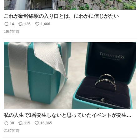
これが新幹線駅の入り口とは、にわかに信じがたい
14
126
1,466
返
リ
い
19時間前
信
ポ
い
数
ス
ね
ト
数
数
私の人生で1番発生しないと思っていたイベントが発生し
ました
38
115
16,865
返
リ
い
21時間前
信
ポ
い
数
ス
ね