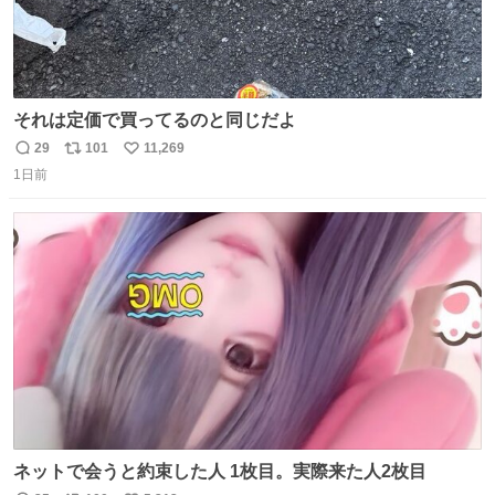
それは定価で買ってるのと同じだよ
29
101
11,269
返
リ
い
1日前
信
ポ
い
数
ス
ね
ト
数
数
ネットで会うと約束した人 1枚目。実際来た人2枚目