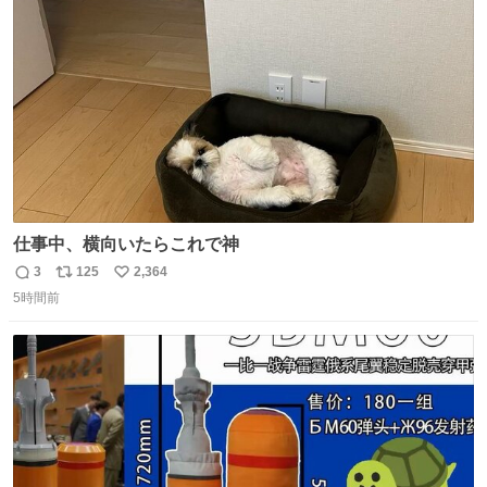
ト
数
数
仕事中、横向いたらこれで神
3
125
2,364
返
リ
い
5時間前
信
ポ
い
数
ス
ね
ト
数
数