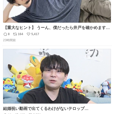
【重大なヒント】 うーん、僕だったら井戸を確かめますけ
どね
8
164
5,417
返
リ
い
23時間前
信
ポ
い
数
ス
ね
ト
数
数
結婚祝い動画で出てくるわけがないテロップ