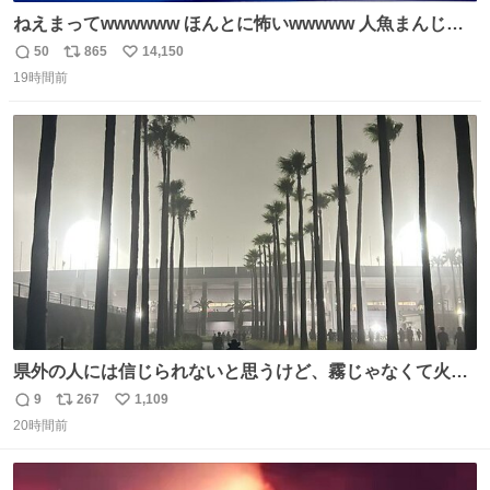
ねえまってwwwwww ほんとに怖いwwwww 人魚まんじゅ
う買ってきたから私も永遠のいのちを…ぐへへ…と思いな
50
865
14,150
返
リ
い
がら1つ食べたら 奥歯欠けたんだけど！！！！？？？ しか
19時間前
信
ポ
い
もガッツリ😭 まんじゅうだよ？？？？？？ ガリッて言っ
数
ス
ね
たから何？と思って口から出したら自分の歯wwwwww セ
ト
数
数
イレーンの呪いじゃん😭
県外の人には信じられないと思うけど、霧じゃなくて火山
灰です🌋 #桜島
9
267
1,109
返
リ
い
20時間前
信
ポ
い
数
ス
ね
ト
数