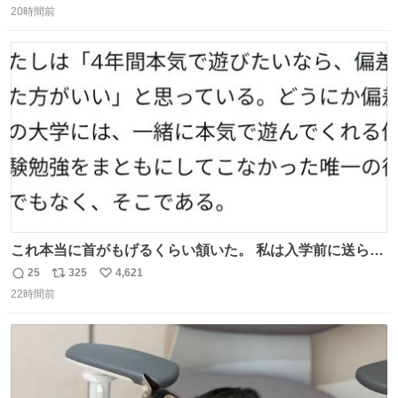
20時間前
信
ポ
い
数
ス
ね
ト
数
数
これ本当に首がもげるくらい頷いた。 私は入学前に送られ
てきた、大学のサークル紹介冊子を見た時点で終わりを感
25
325
4,621
返
リ
い
じたので、女子大でもないくせに偏差値の高い大学のイン
22時間前
信
ポ
い
カレサークルに突撃して所属するという奇行で事なきを得
数
ス
ね
た。 高偏差値に行けないならせめてそれくらいした方が予
ト
数
数
後がいいです。 https://t.co/9nMHIrETkw