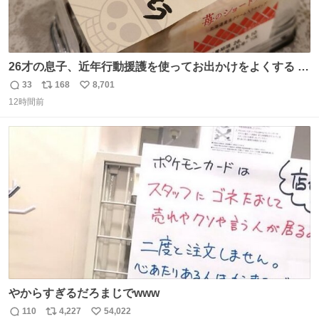
26才の息子、近年行動援護を使ってお出かけをよくする 親
との外出はもう嫌らしい。 中身は小学生位なのに小癪な😅
33
168
8,701
返
リ
い
昨日は夜のショッピングモールに行った 先に寝といてよ❗
12時間前
信
ポ
い
と何度も何度も言い残して。 起きたら冷蔵庫に… ああ、こ
数
ス
ね
れ買いに行ってくれたんだ…😭
ト
数
数
やからすぎるだろまじでwww
110
4,227
54,022
返
リ
い