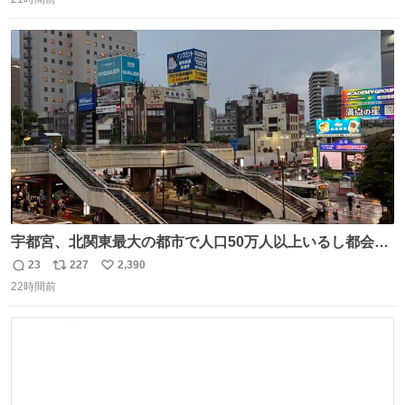
信
ポ
い
数
ス
ね
ト
数
数
宇都宮、北関東最大の都市で人口50万人以上いるし都会何
だろうなと思っていたら想像以上に都会で興奮した
23
227
2,390
返
リ
い
22時間前
信
ポ
い
数
ス
ね
ト
数
数