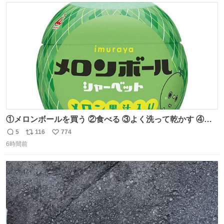
ト
数
数
①メロンボールを買う ②食べる ③よく洗って乾かす ④か
わいい
5
116
774
返
リ
い
6時間前
信
ポ
い
数
ス
ね
ト
数
数