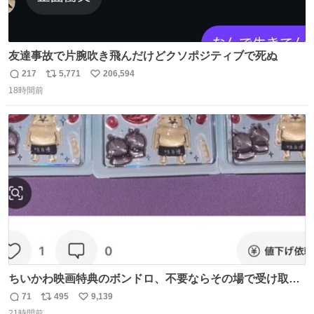
友達事故で片腕吹き飛んだけどクソポジティブで死ぬ
217
5,771
206,594
返
リ
い
18時間前
信
ポ
い
数
ス
ね
ト
数
数
ちいかわ映画特典のボンドロ、不要ならその場で受け取り
辞退すれば良いのに白々しい
71
495
9,139
返
リ
い
21時間前