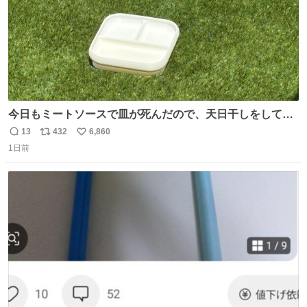
今日もミートソースで皿が死んだので、天日干しをしてい
ます🍝 ありがとう先人の知恵
13
432
6,860
返
リ
い
1日前
信
ポ
い
数
ス
ね
ト
数
数