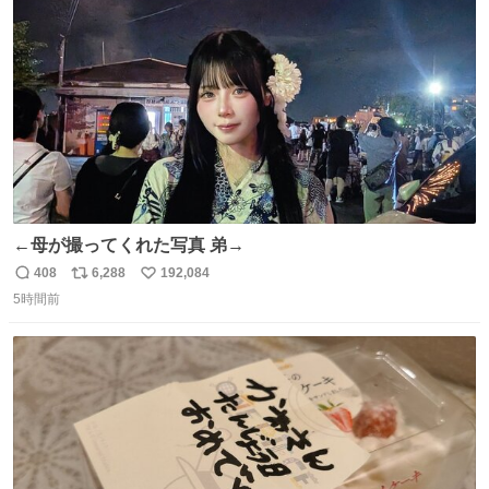
ト
数
数
←母が撮ってくれた写真 弟→
408
6,288
192,084
返
リ
い
5時間前
信
ポ
い
数
ス
ね
ト
数
数