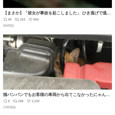
【まさか】「彼女が事故を起こしました」 ひき逃げで逃走
した男、AIの相談履歴で“ウソ発覚” 警察が男のスマホを押
40
154
904
返
リ
い
収して解析すると、出頭する前に事故の詳しい状況やどう
8時間前
信
ポ
い
対応すればいいかをAIに相談していたことがわかった。し
数
ス
ね
かし、AIの回答は「正直に警察に話すように」だった。
ト
数
数
猫バンバンでもお客様の車両から出てこなかったにゃんこ
🐈 救出しようとした工場長が腕を引っ掻かれ、ぱんぱんに
9
108
1,120
返
リ
い
膨れ上がり、傷だらけ血だらけになりながらも何とか救出
23時間前
信
ポ
い
したこの子はその後、工場長の家の子になりました😌💕
数
ス
ね