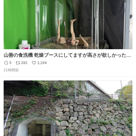
山善の食洗機 乾燥ブースにしてますが高さが欲しかったの
でコレクションケースを置くだけのツルセコ改造 扉が手前
5
281
1,104
返
リ
い
に開き天井の温度もしっかり上がるのでかなり使いやすく
21時間前
信
ポ
い
なりました😎
数
ス
ね
ト
数
数