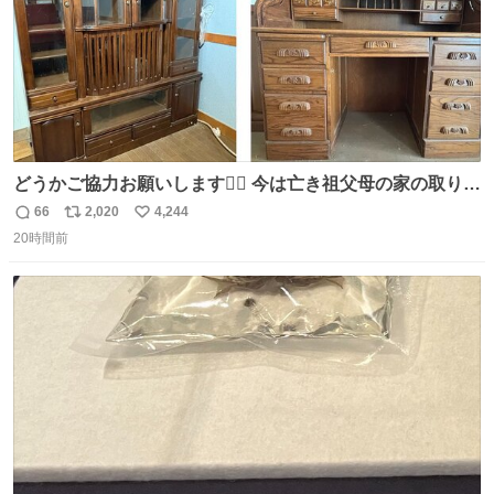
どうかご協力お願いします🙇‍♂️ 今は亡き祖父母の家の取り壊
しが決まり、どうしても処分して欲しくない食器棚と机の
66
2,020
4,244
返
リ
い
引き取り手を探しております この2つは私の祖母が当初一
20時間前
信
ポ
い
目惚れで購入したもので、祖母はc型肝炎で58歳という若
数
ス
ね
さで亡くなりましたが、この家具達をとても大切にしてお
ト
数
数
りました 続く↓