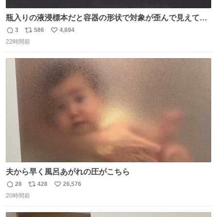
瓶入りの液浸標本だと容器の形状で対象が歪んで見えてし
まうことから、なるべく歪みがない状態で観察しやすいよ
3
586
4,694
返
リ
い
うにこのような形で保存していると前に科博の先生から教
22時間前
信
ポ
い
えてもらった #国立科学博物館
数
ス
ね
ト
数
数
夫から早く風呂あがれの圧がこちら
28
428
26,576
返
リ
い
20時間前
信
ポ
い
数
ス
ね