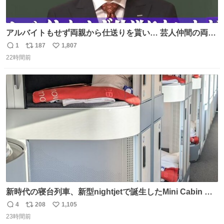
アルバイトもせず両親から仕送りを貰い… 芸人仲間の両親
のスネまでかじる!? ドンデコルテ銀次⚡️ 無料見逃し配信は
1
187
1,807
返
リ
い
こちらから ▶︎abema.go.link/gBLVb ◤しくじり先生
22時間前
信
ポ
い
ABEMAにて毎週最新話無料配信中◢ @10000nabe
数
ス
ね
@akmllube0617
ト
数
数
新時代の寝台列車、新型nightjetで誕生したMini Cabin ま
さに走るカプセルホテルといった感じで、一人旅で利用す
4
208
1,105
返
リ
い
るのにはちょうどいい設備。 他の人も言ってましたが、サ
23時間前
信
ポ
い