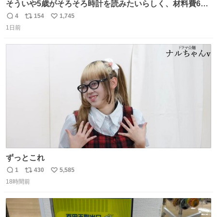
そういや5歳がそろそろ時計を読みたいらしく、材料費600
円で作れる知育時計作ってみた！ めっちゃ簡単！ ありがと
4
154
1,745
返
リ
い
う先人！
1日前
信
ポ
い
数
ス
ね
ト
数
数
ずっとこれ
1
430
5,585
返
リ
い
18時間前
信
ポ
い
数
ス
ね
ト
数
数