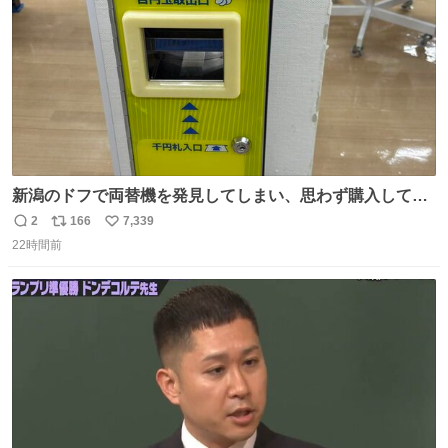
新潟のドフで両替機を発見してしまい、思わず購入してし
まい大阪に発送するイベントが発生
2
166
7,339
返
リ
い
22時間前
信
ポ
い
数
ス
ね
ト
数
数