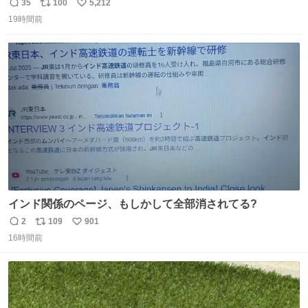
35
100
5,212
返
リ
い
19時間前
信
ポ
い
数
ス
ね
ト
数
数
インド関係のページ、もしかして全部消されてる?
2
109
901
返
リ
い
16時間前
信
ポ
い
数
ス
ね
ト
数
数