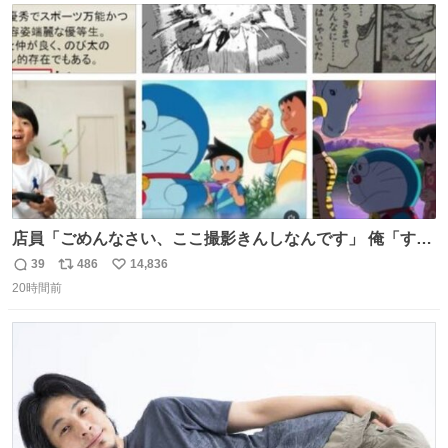
ト
数
数
店員「ごめんなさい、ここ撮影きんしなんです」 俺「すみ
ません！すぐ消します」 店員「念のためフォルダから消し
39
486
14,836
返
リ
い
てるところ見せて頂けますか？」 俺「はい…」
20時間前
信
ポ
い
数
ス
ね
ト
数
数