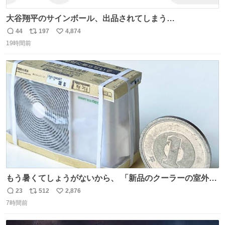
大谷翔平のサインボール、出品されてしまう…
44
197
4,874
返
リ
い
19時間前
信
ポ
い
数
ス
ね
ト
数
数
もう暑くてしょうがないから、 「新品のクーラーの室外機
のミニチュア」 でも見ていってよ
23
512
2,876
返
リ
い
7時間前
信
ポ
い
数
ス
ね