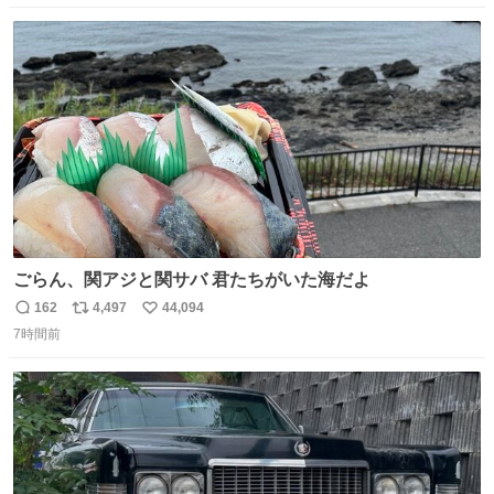
ンライズの後継に欲しい…
数
ス
ね
ト
数
数
ごらん、関アジと関サバ 君たちがいた海だよ
162
4,497
44,094
返
リ
い
7時間前
信
ポ
い
数
ス
ね
ト
数
数