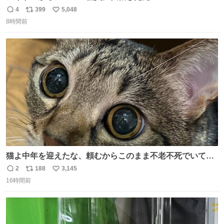
ドシちゃん、入社3日目にして自社の取り扱い商品を一生
4
399
5,048
返
リ
い
懸命PRしててほんまに…………
8時間前
信
ポ
い
数
ス
ね
ト
数
数
猫よ中年を迎えたな、頼むからこのまま不老不死でいてく
れ…と願ってから、いや人間の家族が死に絶えて猫だけこ
2
188
3,145
返
リ
い
の世に置いていくなんてひどいことはできない…と思って
16時間前
信
ポ
い
から、猫のこの可愛さと愛嬌なら未来永劫ほかの人間に可
数
ス
ね
愛がられて困ることもなかろうなと思ったのでやっぱり猫
ト
数
数
よ不老不死でいてくれ