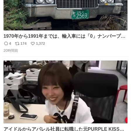
1970年から1991年までは、輸入車には「0」ナンバープレ
ートが使用されていました。 その後、この制度は廃止さ
4
174
1,372
返
リ
い
れ、すべての「0」ナンバープレートは抹消・無効化され
20時間前
信
ポ
い
ました。 ところが最近、その「0」ナンバープレートを装
数
ス
ね
着した車両が発見されました。 今でも残っていること自体
ト
数
数
が奇跡です……。
アイドルからアパレル社員に転職した元PURPLE KISSの