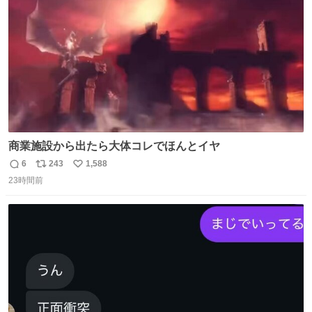
数
商業施設から出たら大体コレでほんとイヤ
6
243
1,588
返
リ
い
23時間前
信
ポ
い
数
ス
ね
ト
数
数