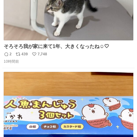
そろそろ我が家に来て1年、大きくなったね☺️🤍
2
439
7,748
返
リ
い
10時間前
信
ポ
い
数
ス
ね
ト
数
数