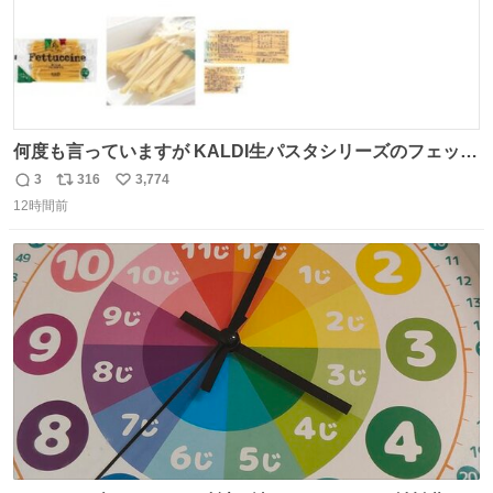
何度も言っていますが KALDI生パスタシリーズのフェット
チーネは 真剣(ガチ)で美味いぞ
3
316
3,774
返
リ
い
12時間前
信
ポ
い
数
ス
ね
ト
数
数