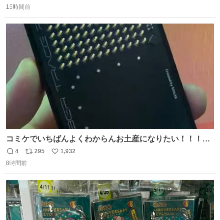
15時間前
信
ポ
い
数
ス
ね
ト
数
数
コミケでいちばんよくわからんお土産になりたい！！！！
#C108
4
295
1,932
返
リ
い
8時間前
信
ポ
い
数
ス
ね
ト
数
数