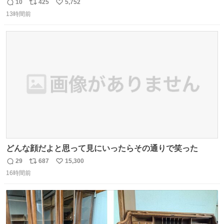
youtu.be/4pJ7U22AYtw
10
425
5,752
返
リ
い
13時間前
信
ポ
い
数
ス
ね
ト
数
数
どんな顔だよと思って見にいったらその通りで笑った
29
687
15,300
返
リ
い
16時間前
信
ポ
い
数
ス
ね
ト
数
数