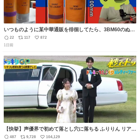
いつものように某中華通販を徘徊してたら、3BM60のぬい
ぐるみを発見してしまった…。
22
117
872
返
リ
い
1日前
信
ポ
い
数
ス
ね
ト
数
数
【快挙】声優界で初めて落とし穴に落ちる ふりりん リアク
ションが最高過ぎる🤣 #ドッキリGP #降幡愛
487
9,728
104,129
返
リ
い