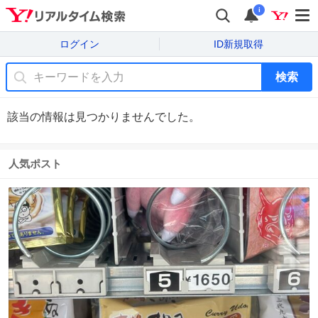
i
ログイン
ID新規取得
検索
該当の情報は見つかりませんでした。
人気ポスト