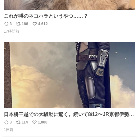
これが噂のネコハラというやつ……？
3
188
4,612
返
リ
い
17時間前
信
ポ
い
数
ス
ね
ト
数
数
日本橋三越での大騒動に驚く。続いて8/12〜JR京都伊勢丹
でPOP UP STOREがオープンするとのこと…皆さんお怪
3
114
1,000
返
リ
い
我なくお買い物を🙏 写真は2026/5/21 ロードショーの前日
1日前
信
ポ
い
。だーれも写真撮ってなかったんだけどなぁ😵‍💫
数
ス
ね