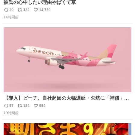
彼氏の心中したい理由やばくて草
29
322
14,739
返
リ
い
14時間前
信
ポ
い
数
ス
ね
ト
数
数
【導入】ピーチ、自社起因の大幅遅延・欠航に「補償」開
始へ news.livedoor.com/article/detail… 同社に起因する理
57
184
954
返
リ
い
由によって大幅遅延や欠航が発生した場合、乗客が負担し
19時間前
信
ポ
い
た宿泊費や交通費を、領収書の事後申請に基づき、国内線
数
ス
ね
は1人あたり上限1万円、国際線は上限2万円まで支払う。
ト
数
数