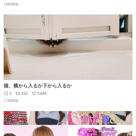
18時間前
信
ポ
い
数
ス
ね
ト
数
数
猫、横から入るか下から入るか
3
322
5,695
返
リ
い
17時間前
信
ポ
い
数
ス
ね
ト
数
数