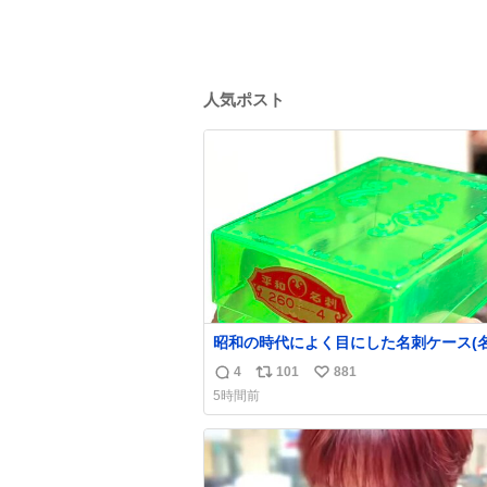
人気ポスト
昭和の時代によく目にした名刺ケース(
作るとこれに入れて渡された)はウラン
4
101
881
返
リ
い
のような綺麗な発色なので、子供たちの
5時間前
入れとして二次利用されていましたとさ
信
ポ
い
数
ス
ね
ト
数
数