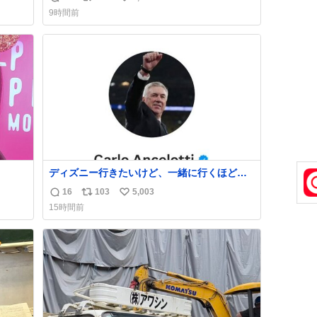
返
リ
い
てき
ペで連れてるママがいるのだけども 女の子ず
9時間前
重そ
っとママの側から離れない…⁉️ 手を繋がなくて
信
ポ
い
だけ
もうろちょろしないしママが歩いたらピクミ
数
ス
ね
ンみたいにﾄﾃﾄﾃついてってるし逃走しないし
ト
数
脱走しないし逃げないし走ら文字数
数
ディズニー行きたいけど、一緒に行くほど仲
のいい友達が居ない… ほんでこれ
16
103
5,003
返
リ
い
15時間前
信
ポ
い
数
ス
ね
ト
数
数