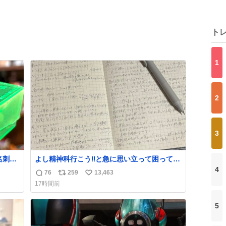
ト
1
2
3
名刺を
よし精神科行こう‼️と急に思い立って困ってる
ガラス
こと書き出してたらペン止まらなくなってす
4
76
259
13,463
返
リ
い
宝物
ごい勢いで埋まってワロタ
17時間前
。
信
ポ
い
数
ス
ね
5
ト
数
数