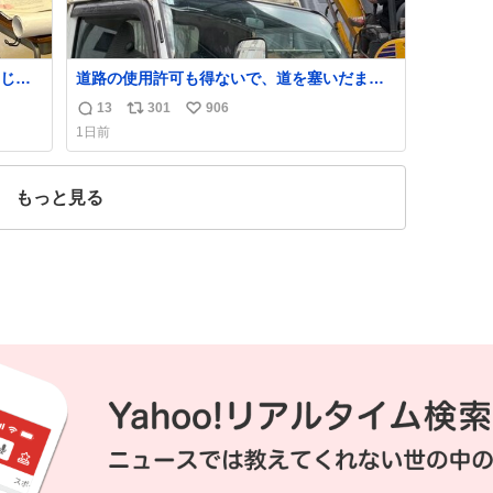
じめ
道路の使用許可も得ないで、道を塞いだまま
解体作業してる。 写真を撮ろうとしたら「勝
13
301
906
返
リ
い
手に写真撮るな馬鹿野郎」と罵倒されるな
1日前
ど。
信
ポ
い
数
ス
ね
ト
数
もっと見る
数