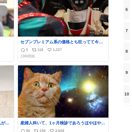
6
7
セブンプレミアム系の価格とち狂ってて今こ
れ
5
118
1,327
8
返
リ
い
19時間前
信
ポ
い
数
ス
ね
ト
数
9
数
10
産婦人科いて、1ヶ月検診であろうほやほや赤
ってた
ちゃん👩‍🍼と推定2,3歳の女の子👧🏻をワンオ
50
150
3,928