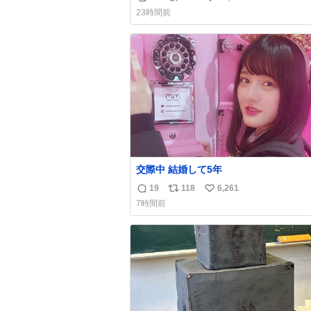
返
リ
い
ら一回は足が止まるでしょ？普通。降り
23時間前
たのは仕事帰りっぽい男の人で、足取り
信
ポ
い
うに歩いてて見るからに異変を感じたん
数
ス
ね
ど
ト
数
数
交際中 結婚して5年
19
118
6,261
返
リ
い
7時間前
信
ポ
い
数
ス
ね
ト
数
数