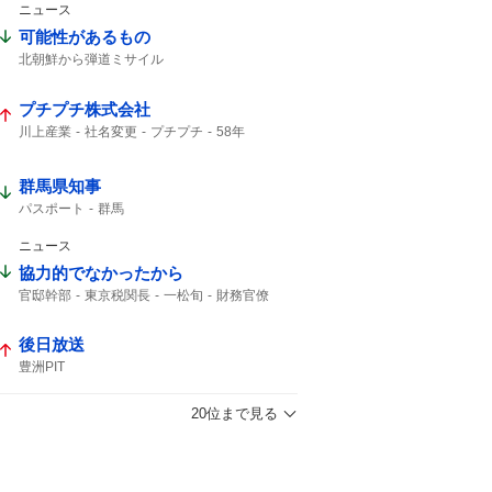
ニュース
可能性があるもの
北朝鮮から弾道ミサイル
弾道ミサイルの可能性
北朝鮮から
日本周辺
北朝鮮が弾道ミサイル
落下した
プチプチ株式会社
弾道ミサイル
防衛省
ミサイル
川上産業
社名変更
プチプチ
58年
群馬県知事
パスポート
群馬
ニュース
協力的でなかったから
官邸幹部
東京税関長
一松旬
財務官僚
一松旬・主計局次長
強い意向
後日放送
豊洲PIT
20位まで見る