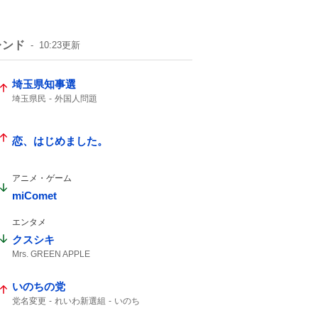
レンド
10:23
更新
埼玉県知事選
埼玉県民
外国人問題
恋、はじめました。
アニメ・ゲーム
miComet
エンタメ
クスシキ
Mrs. GREEN APPLE
いのちの党
党名変更
れいわ新選組
いのち