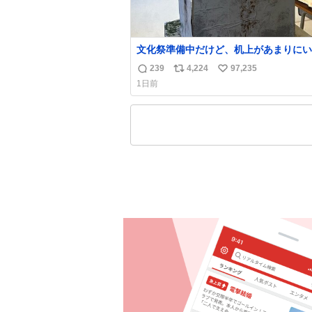
文化祭準備中だけど、机上があまりにい
っぽすぎる
239
4,224
97,235
返
リ
い
1日前
信
ポ
い
数
ス
ね
ト
数
数