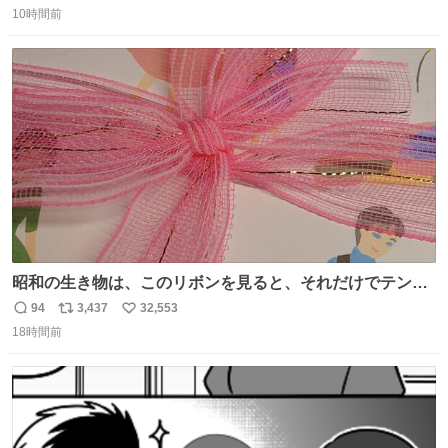
化してきました。きょうは身近な店舗をじっくり見てみて
10時間前
信
ポ
い
はいかがでしょうか。
数
ス
ね
ト
数
数
昭和の生き物は、このリボンを見ると、それだけでテンシ
ョンが上がるのである。
94
3,437
32,553
返
リ
い
18時間前
信
ポ
い
数
ス
ね
ト
数
数