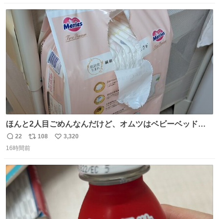
数
ス
ね
ト
数
数
ほんと2人目ごめんなんだけど、オムツはベビーベッドにS
字フックで吊るしてる😂
22
108
3,320
返
リ
い
16時間前
信
ポ
い
数
ス
ね
ト
数
数