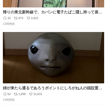
帰りの東北新幹線で、カバンに電子たばこ隠し持って座席
で吸ってる人がいて終わった。車内はたばこの匂いが充満
32
473
2,521
返
リ
い
していてデッキへ避難中。 その人の一つ後ろの席を予約し
13時間前
信
ポ
い
てしまって詰んでます。 電子たばこならわからないとでも
数
ス
ね
思ってるの？信じられない。
ト
数
数
姉が来たら通るであろうポイントにしろがね人の頭設置し
といたら防音室いても聞こえるくらいの声量で驚いてて笑
52
1,050
11,031
返
リ
い
った
15時間前
信
ポ
い
数
ス
ね