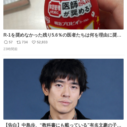
R-1を奨めなかった残り5.6％の医者たちは何を理由に奨め
なかったのかガチで気になってきてやばい勉強どころじゃ
57
734
52,933
返
リ
い
ない
23時間前
信
ポ
い
数
ス
ね
ト
数
数
【告白】中島歩、“教科書にも載っている”有名文豪の子孫