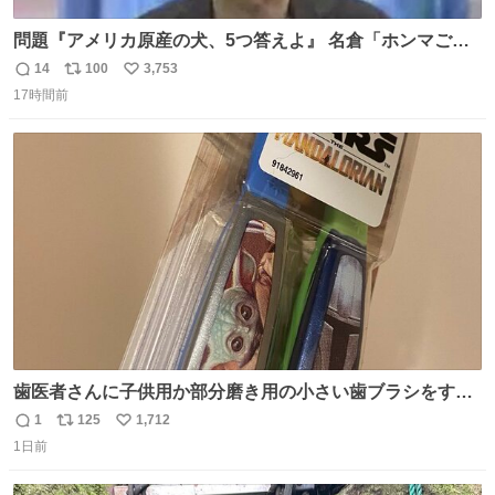
問題『アメリカ原産の犬、5つ答えよ』 名倉「ホンマごめ
ん。 日本」
14
100
3,753
返
リ
い
17時間前
信
ポ
い
数
ス
ね
ト
数
数
歯医者さんに子供用か部分磨き用の小さい歯ブラシをすす
められたので今日から私の歯ブラシこれ
1
125
1,712
返
リ
い
1日前
信
ポ
い
数
ス
ね