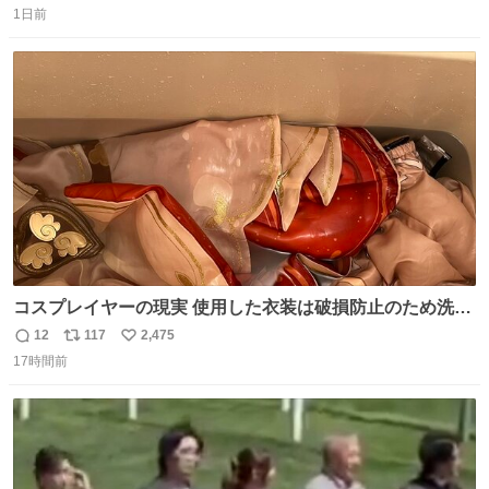
1日前
信
ポ
い
数
ス
ね
ト
数
数
コスプレイヤーの現実 使用した衣装は破損防止のため洗濯
機に入れられないので、大体こんな感じで浸け置きした後
12
117
2,475
返
リ
い
に手洗い…
17時間前
信
ポ
い
数
ス
ね
ト
数
数