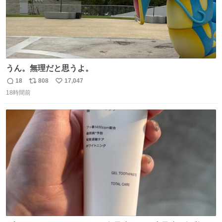
うん。無理だと思うよ。
18
808
17,047
返
リ
い
18時間前
信
ポ
い
数
ス
ね
ト
数
数