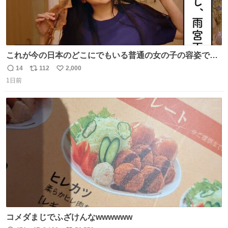
これが今の日本のどこにでもいる普通の女の子の容姿で
す！？！？！？！？ #雨宮天
14
112
2,000
返
リ
い
1日前
信
ポ
い
数
ス
ね
ト
数
数
コメダまじでふざけんなwwwwww