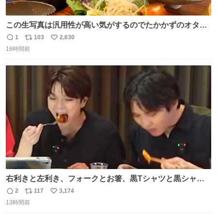
この生写真は汎用性が高い気がするのでたかかずのオタク
は絶対買った方が良いw
1
103
2,630
返
リ
い
16時間前
信
ポ
い
数
ス
ね
ト
数
数
右利きと左利き、フォークとお箸、黒Tシャツと黒シャ
ツ、ありがとう、いい塩レです
2
117
3,174
返
リ
い
13時間前
信
ポ
い
数
ス
ね