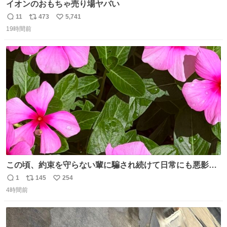
イオンのおもちゃ売り場ヤバい
11
473
5,741
返
リ
い
19時間前
信
ポ
い
数
ス
ね
ト
数
数
この頃、約束を守らない輩に騙され続けて日常にも悪影響
が出てきて仕事も出来ずでストレスマックス。 解決には断
1
145
254
返
リ
い
ち切るのみ。 そんな時に美しい光景は救いの刻です。 人様
4時間前
信
ポ
い
に迷惑をかける人間の神経には理解が出来ないし理解する
数
ス
ね
気もない。 実直に生きる！ 今日も嘘に負けずに頑張りま
ト
数
数
す。 #LUNE #約束