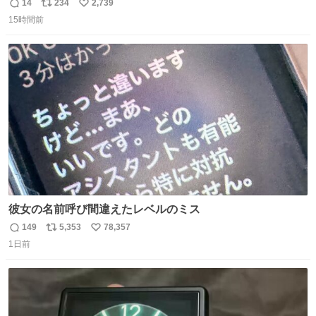
現れる変化。 ごはんを細かくすることで #風花 の歯に代わ
14
234
2,739
返
リ
い
るよ。サプリを食べてもらうことで筋肉や関節をサポート
15時間前
信
ポ
い
しようね 風花が無理なく続けられる範囲で、高齢のステー
数
ス
ね
ジまで頑張ってきたその身体も風花の意思も大切にしてい
ト
数
数
くよ #徳山動物園
彼女の名前呼び間違えたレベルのミス
149
5,353
78,357
返
リ
い
1日前
信
ポ
い
数
ス
ね
ト
数
数