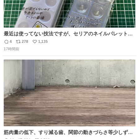
最近は使ってない技法ですが、セリアのネイルパレットの
四隅をハサミで切り落とし、やすりがけすればミニチュア
4
278
1,135
返
リ
い
食器ができます。 底にストローをカットしたものを接着し
17時間前
信
ポ
い
塗装すれば茶碗になります。素材が塩化ビニルなので接着
数
ス
ね
剤や塗料は対応したものを使うと良いです。 透明はそのま
ト
数
数
までも使えます。
筋肉量の低下、すり減る歯、関節の動きづらさ等少しずつ