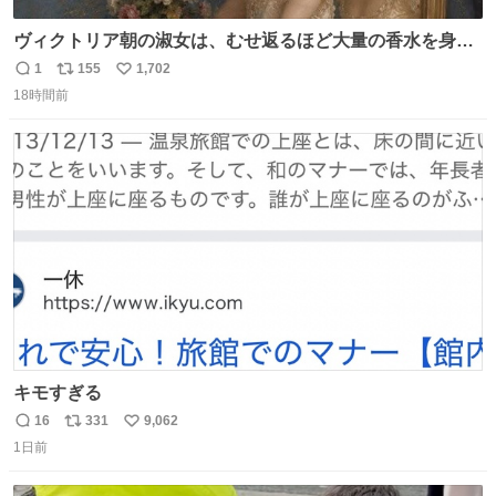
ヴィクトリア朝の淑女は、むせ返るほど大量の香水を身に
つけるものではないとされていた。それでも香水は、髪や
1
155
1,702
返
リ
い
肌の手入れと同じくらい、ヴィクトリア朝の女性達の美容
18時間前
信
ポ
い
習慣に欠かせないものだった。 当時の香水は、現在私たち
数
ス
ね
が知る香水よりも単純な組成で、その大部分は薔薇、菫、
ト
数
数
ベルガモット、
キモすぎる
16
331
9,062
返
リ
い
1日前
信
ポ
い
数
ス
ね