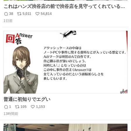
これはハンズ渋谷店の前で渋谷店を見守ってくれている
「くつろ木」。
38
5,011
54,814
返
リ
い
1日前
信
ポ
い
数
ス
ね
ト
数
数
普通に初知りでエグい
1
105
1,153
返
リ
い
13時間前
信
ポ
い
数
ス
ね
ト
数