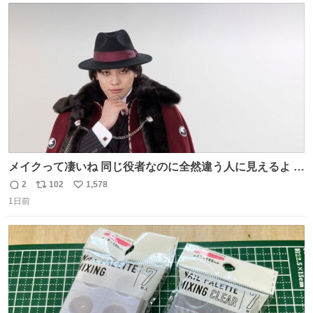
ト
数
数
メイクって凄いね 同じ役者なのに全然違う人に見えるよ #
仮面ライダーマイス #ブルーロック
2
102
1,578
返
リ
い
1日前
信
ポ
い
数
ス
ね
ト
数
数