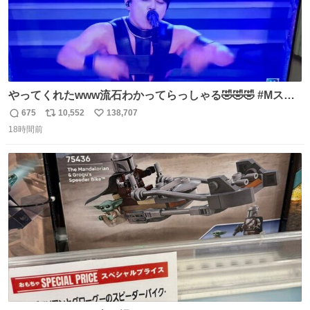
やってくれたwww流石わかってらっしゃる🤣🤣🤣 #Mステ
#西川貴教
675
10,552
138,707
返
リ
い
18時間前
信
ポ
い
数
ス
ね
ト
数
数