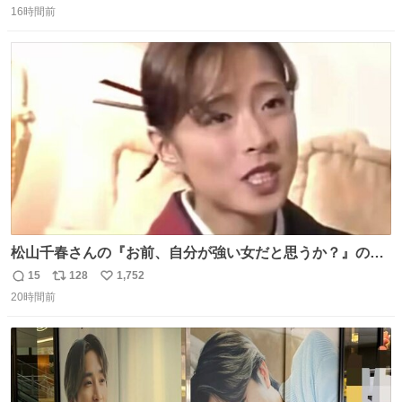
16時間前
信
ポ
い
数
ス
ね
ト
数
数
松山千春さんの『お前、自分が強い女だと思うか？』の一
言で… 中森明菜さんが思わず本音をこぼす瞬間😭
15
128
1,752
返
リ
い
20時間前
信
ポ
い
数
ス
ね
ト
数
数