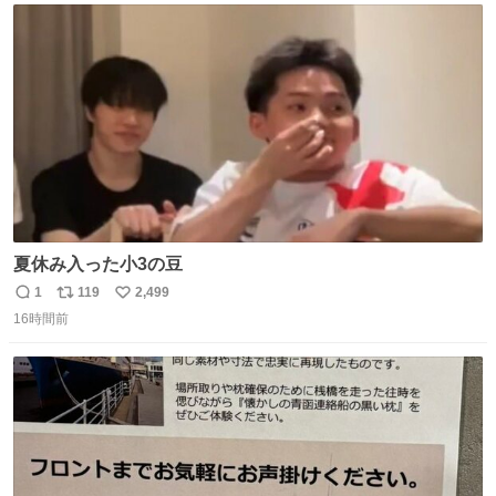
ト
数
数
夏休み入った小3の豆
1
119
2,499
返
リ
い
16時間前
信
ポ
い
数
ス
ね
ト
数
数