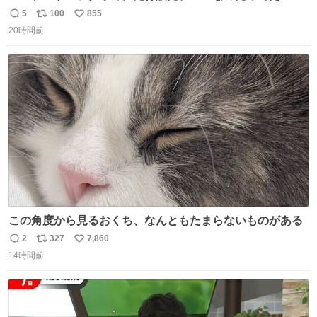
ー！？ 磁石でくっつくプルバックカーらしい
5
100
855
返
リ
い
20時間前
信
ポ
い
数
ス
ね
ト
数
数
この角度から見るおくち、なんともたまらないものがある
2
327
7,860
返
リ
い
14時間前
信
ポ
い
数
ス
ね
ト
数
数