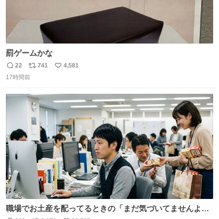
罰ゲームかな
22
741
4,581
返
リ
い
17時間前
信
ポ
い
数
ス
ね
ト
数
数
職場でお土産を配ってるときの「まだ気づいてませんよ」