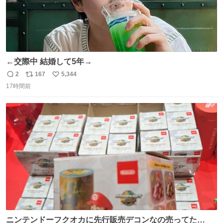
←交際中 結婚して5年→
2
167
5,344
返
リ
い
17時間前
信
ポ
い
数
ス
ね
ト
数
数
ニンテンドーフクオカに先行販売デコンなの売ってた