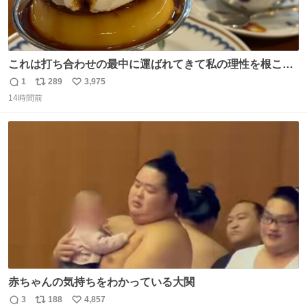
これは打ち合わせの最中に運ばれてきて私の理性を根こそ
ぎ奪い去ったプリンの写真です。
1
289
3,975
返
リ
い
14時間前
信
ポ
い
数
ス
ね
ト
数
数
赤ちゃんの気持ちをわかっている大関
3
188
4,857
返
リ
い