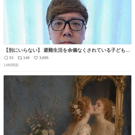
【別にいらない】 避難生活を余儀なくされている子どもた
ちのためにヒカキンボックス1000個を寄付させていただき
53
149
3,695
返
リ
い
ました
14時間前
信
ポ
い
数
ス
ね
ト
数
数