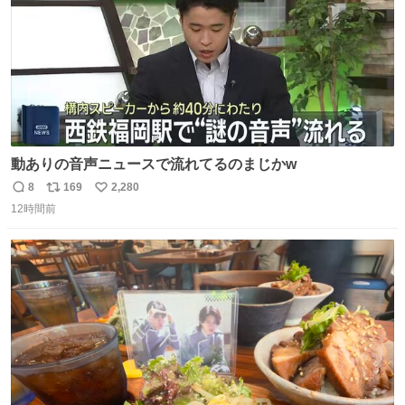
動ありの音声ニュースで流れてるのまじかw
8
169
2,280
返
リ
い
12時間前
信
ポ
い
数
ス
ね
ト
数
数