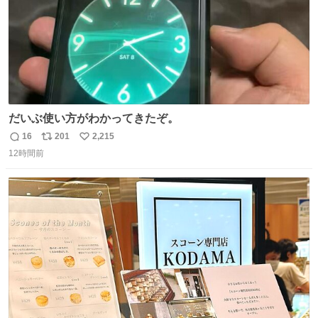
だいぶ使い方がわかってきたぞ。
16
201
2,215
返
リ
い
12時間前
信
ポ
い
数
ス
ね
ト
数
数