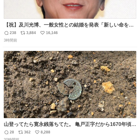
【祝】及川光博、一般女性との結婚を発表「新しい命を授
かっております」 news.livedoor.com/lite/article_d…
238
3,884
16,146
返
リ
い
「私、及川光博はこの度、交際しておりました方と入籍い
3時間前
信
ポ
い
たしました。また、新しい命を授かっております」「今後
数
ス
ね
も変わらず俳優として、ミッチーとして、努力し精進して
ト
数
数
参ります」とつづった。
山登ってたら寛永銭落ちてた。 亀戸正字だから1670年頃に
鋳造されたもの。
28
362
8,288
返
リ
い
20時間前