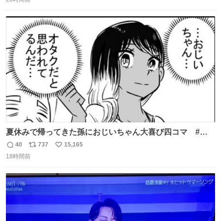
信
ポ
い
数
ス
ね
ト
数
数
夏休みで帰ってきた孫におじいちゃん大喜び四コマ #四
コマ漫画 #Web漫画 #漫画が読めるハッシュタグ
40
737
15,165
返
リ
い
18時間前
信
ポ
い
数
ス
ね
ト
数
数