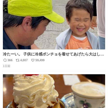
ト
数
数
冷たーい。 子供に冷感ポンチョを着せてあげたら大はしゃ
ぎで喜んでくれました。 こんな素敵な代物を提供してくれ
366
4,007
59,499
返
リ
い
た山口県の恩師に感謝。
1日前
信
ポ
い
数
ス
ね
ト
数
数