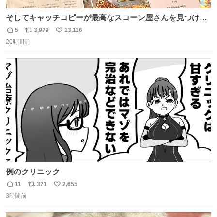
そしてキャッチコピーが最高なスコーン屋さんを見つけて
しまったので思わず買い込んでしまった。スコーンなんて
5
3,979
13,116
返
リ
い
パッサパサなほどええですからね。
20時間前
信
ポ
い
数
ス
ね
ト
数
数
例のクリニック
11
371
2,655
返
リ
い
3時間前
信
ポ
い
数
ス
ね