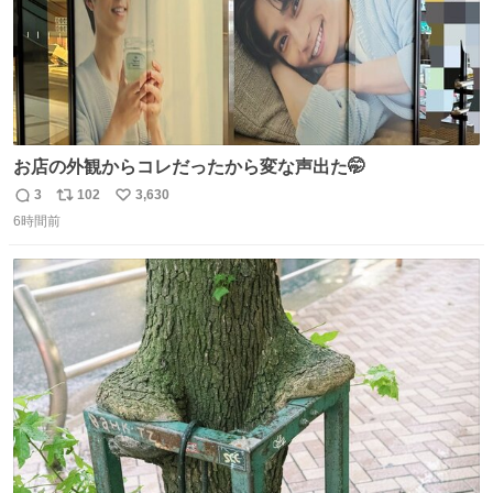
お店の外観からコレだったから変な声出た🤭
3
102
3,630
返
リ
い
6時間前
信
ポ
い
数
ス
ね
ト
数
数