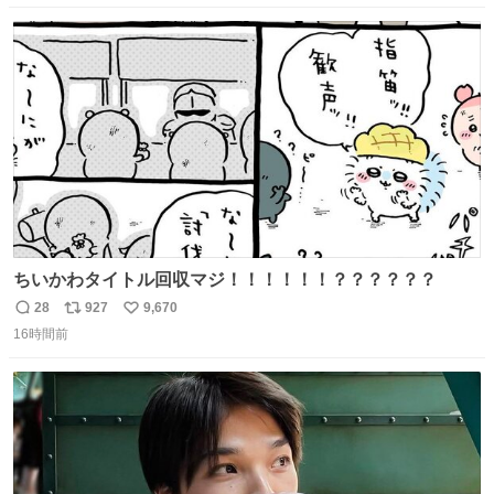
数
ス
ね
ト
数
数
ちいかわタイトル回収マジ！！！！！！？？？？？？
28
927
9,670
返
リ
い
16時間前
信
ポ
い
数
ス
ね
ト
数
数