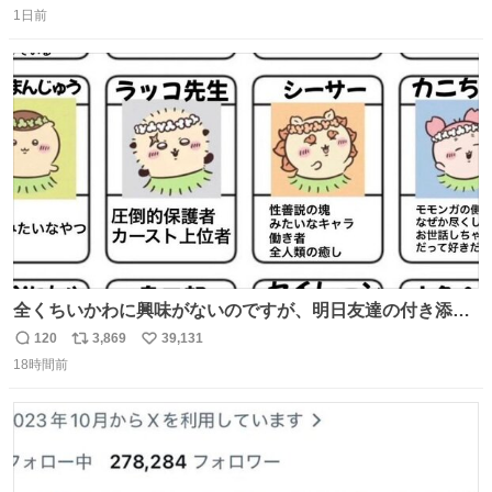
1日前
信
ポ
い
数
ス
ね
ト
数
数
全くちいかわに興味がないのですが、明日友達の付き添い
で見に行きます。 事前に予習できるよう、友達がキャラク
120
3,869
39,131
返
リ
い
ターの説明を作ってくれたのですが、くりまんじゅうとい
18時間前
信
ポ
い
うやつに説明に「あんたみたいなやつ」と書かれていまし
数
ス
ね
た。 一気に楽しみになりました。
ト
数
数