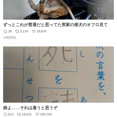
ずっとこれが普通だと思ってた実家の柴犬のオフロ見て
36
2,134
30,676
返
リ
い
18時間前
信
ポ
い
数
ス
ね
ト
数
数
娘よ……それは違うと思うぞ
813
18,931
205,762
返
リ
い