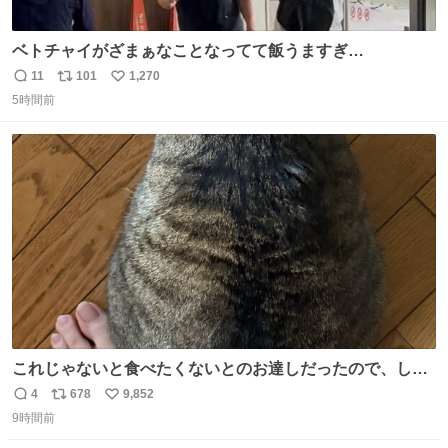
ベトチャイがざまぁなことなってて飯うますぎ
る〜〜〜！！！！！！！！ 店員さんの神対応によって先頭
11
101
1,270
返
リ
い
並んでたのに列からハブられてたwwwwwwwwwwww
5時間前
信
ポ
い
数
ス
ね
ト
数
数
これじゃないと食べたくないとのお達しだったので、しっ
ぽ置き場係になっている
4
678
9,852
返
リ
い
9時間前
信
ポ
い
数
ス
ね