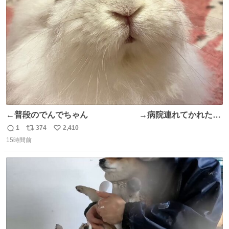
ト
数
数
←普段のでんでちゃん →病院連れてかれたで
んちゃん
1
374
2,410
返
リ
い
15時間前
信
ポ
い
数
ス
ね
ト
数
数