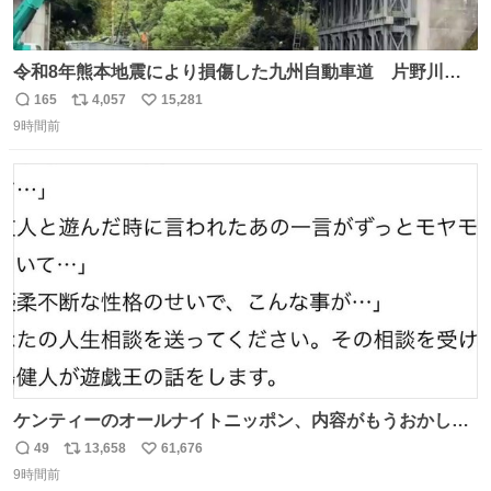
令和8年熊本地震により損傷した九州自動車道 片野川橋
（下り線）の復旧作業を行っています。 タイムラプス動画
165
4,057
15,281
返
リ
い
で、段差が生じた橋桁をジャッキアップしている様子をご
9時間前
信
ポ
い
紹介します。 引き続き、早期復旧に向けて着実に工事を進
数
ス
ね
めてまいります。 #NEXCO西日本 #熊本地震
ト
数
数
ケンティーのオールナイトニッポン、内容がもうおかしい
#中島健人ANN
49
13,658
61,676
返
リ
い
9時間前
信
ポ
い