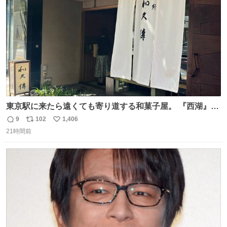
数
東京駅に来たら遠くても寄り道する和菓子屋。 『西湖』と
いう笹に包まれ、蓮根の粉で出来た生菓子がたまらなく美
9
102
1,406
返
リ
い
味しい。 笹の香りと和三盆の風味、蓮粉のもちもちと特徴
21時間前
信
ポ
い
ある食感は唯一無二。
数
ス
ね
ト
数
数