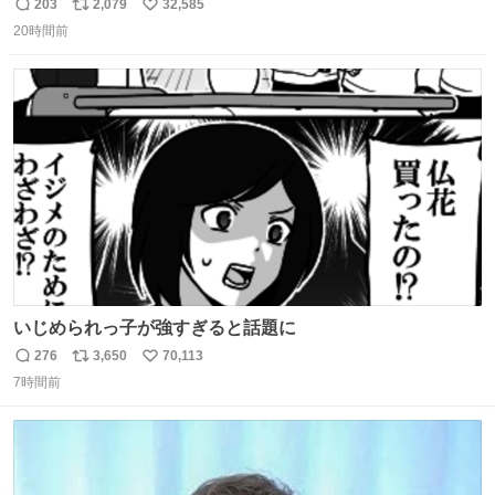
的な演技が毎回シンドい。
203
2,079
32,585
返
リ
い
20時間前
信
ポ
い
数
ス
ね
ト
数
数
いじめられっ子が強すぎると話題に
276
3,650
70,113
返
リ
い
7時間前
信
ポ
い
数
ス
ね
ト
数
数