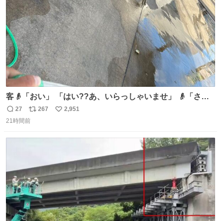
客👴「おい」 「はい??あ、いらっしゃいませ」 👴「さっ
きからずっと水出しっぱなしでもったいないだろ」 「静電
27
267
2,951
返
リ
い
気を逃がし、熱くなった地面の温度を下げ、引火事故の防
21時間前
信
ポ
い
止の為必要な作業です」 👴「水不足の昨今にもったいない
数
ス
ね
ことをするな!!」 それでは歌います、聞いてください 「井
ト
数
数
戸水」