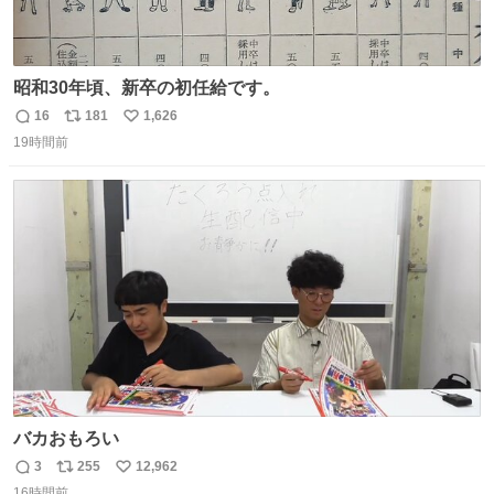
昭和30年頃、新卒の初任給です。
16
181
1,626
返
リ
い
19時間前
信
ポ
い
数
ス
ね
ト
数
数
バカおもろい
3
255
12,962
返
リ
い
16時間前