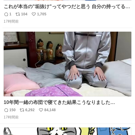
これが本当の"垢抜け"ってやつだと思う 自分の持ってるポ
テンシャルを最大限活かしてるもん 私も整形とかじゃなく
1
104
1,705
返
リ
い
て、こういう垢抜け方したい
17時間前
信
ポ
い
数
ス
ね
ト
数
数
10年間一緒の布団で寝てきた結果こうなりました…
150
6,292
84,148
返
リ
い
17時間前
信
ポ
い
数
ス
ね
ト
数