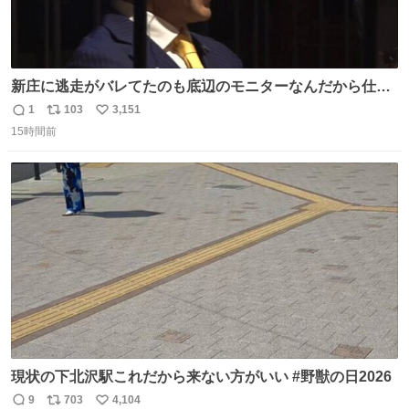
新庄に逃走がバレてたのも底辺のモニターなんだから仕方
ないと開き直る山本w w w w w w #VIVANT #悪役会議室
1
103
3,151
返
リ
い
15時間前
信
ポ
い
数
ス
ね
ト
数
数
現状の下北沢駅これだから来ない方がいい #野獣の日2026
9
703
4,104
返
リ
い