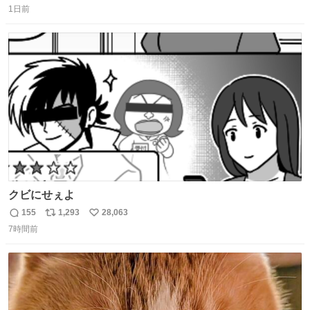
1日前
信
ポ
い
数
ス
ね
ト
数
数
クビにせぇよ
155
1,293
28,063
返
リ
い
7時間前
信
ポ
い
数
ス
ね
ト
数
数