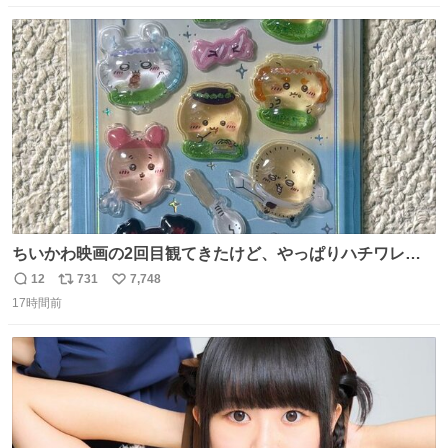
数
ス
ね
ト
数
数
ちいかわ映画の2回目観てきたけど、やっぱりハチワレの
「ハモりすごいよッ…」に対するちいかわの「エ゛ッ!?(い
12
731
7,748
返
リ
い
まそんな場合じゃねぇだろお前よぉ)」が面白すぎる。
17時間前
信
ポ
い
数
ス
ね
ト
数
数