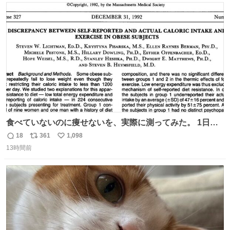
ト
数
数
食べていないのに痩せないを、実際に測ってみた。 1日
1200kcal未満と申告しながら減量できない10人を、14日間
18
361
1,098
返
リ
い
調査。 本人の申告は平均1028kcal/日だったが、実際の摂
13時間前
信
ポ
い
取量は2081kcal/日。食事量を47％少なく、身体活動を
数
ス
ね
51％多く見積もっていた。
ト
数
数