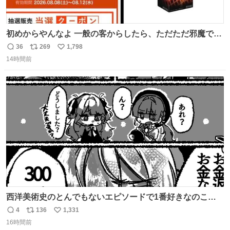
初めからやんなよ 一般の客からしたら、ただただ邪魔でし
かないのよ
36
269
1,798
返
リ
い
14時間前
信
ポ
い
数
ス
ね
ト
数
数
西洋美術史のとんでもないエピソードで1番好きなのこれ
モネのエピソード大体面白い #絵がみの美術史創作
4
136
1,331
返
リ
い
16時間前
信
ポ
い