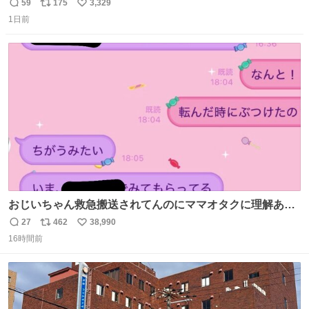
未開封品 かなり前に楽天だかで買った多分未使用のデモ機
59
175
3,329
返
リ
い
で-が出るのだと思うんだよね ヤフオクで売れてない190万
1日前
信
ポ
い
があったけど初代じゃあるまいし流石にそこまではねぇ 日
数
ス
ね
本初のモデルではあるけど´д` ; #Apple #iPhone3G
ト
数
数
おじいちゃん救急搬送されてんのにママオタクに理解あっ
て不謹慎だけどウケる
27
462
38,990
返
リ
い
16時間前
信
ポ
い
数
ス
ね
ト
数
数