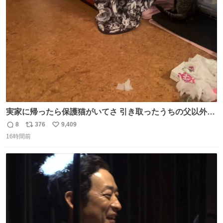
ト
数
数
実家に帰ったら保護猫がいてさ 引き取ったうちの父以外に
は威嚇してくるよって話を聞いてたんだけど僕は大丈夫そ
8
376
9,409
返
リ
い
う 可愛いなこいつ
16時間前
信
ポ
い
数
ス
ね
ト
数
数