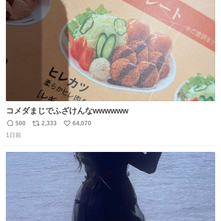
ト
数
数
コメダまじでふざけんなwwwwww
500
2,333
64,070
返
リ
い
1日前
信
ポ
い
数
ス
ね
ト
数
数