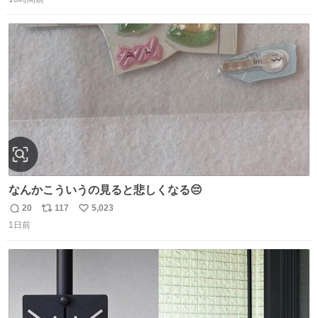
信
ポ
い
数
ス
ね
ト
数
数
なんかこういうの見ると悲しくなる😔
20
117
5,023
返
リ
い
1日前
信
ポ
い
数
ス
ね
ト
数
数