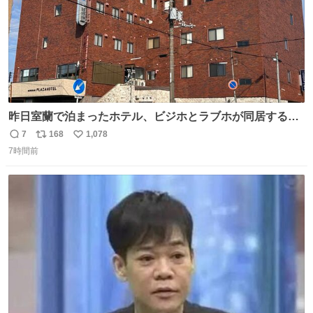
昨日室蘭で泊まったホテル、ビジホとラブホが同居する謎
形態だった。2階と3階の部屋数が異様に少ない。
7
168
1,078
返
リ
い
7時間前
信
ポ
い
数
ス
ね
ト
数
数