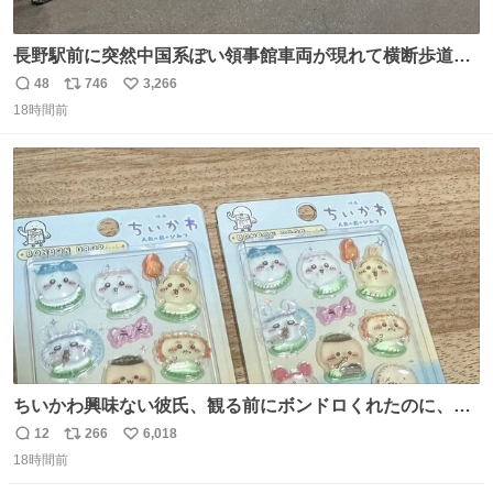
長野駅前に突然中国系ぽい領事館車両が現れて横断歩道に
停車して普通に荷物下ろし始めたけど超法規的活動だから
48
746
3,266
返
リ
い
治外法権なのすごい
18時間前
信
ポ
い
数
ス
ね
ト
数
数
ちいかわ興味ない彼氏、観る前にボンドロくれたのに、見
た後に返却求められた。くそう。
12
266
6,018
返
リ
い
18時間前
信
ポ
い
数
ス
ね