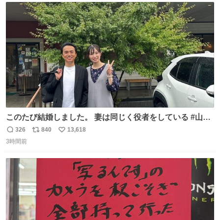
ト
数
数
このたび結婚しました。 妻は同じく役者をしている #山下
ひかり です。 これからも一つひとつの作品に真摯に向き合
326
840
13,618
返
リ
い
い、役者として精進していきます。変わらず見守っていた
3時間前
信
ポ
い
だけたら嬉しいです。 写真は先日、妻の故郷へ行った時に
数
ス
ね
立ち寄った、妻のソウルフードのラーメン屋さんでの一枚
ト
数
数
🍜