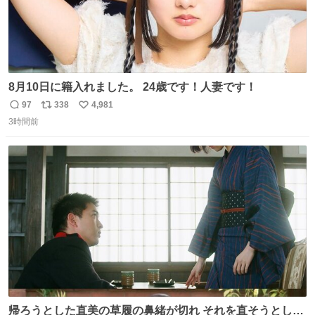
8月10日に籍入れました。 24歳です！人妻です！
97
338
4,981
返
リ
い
3時間前
信
ポ
い
数
ス
ね
ト
数
数
帰ろうとした直美の草履の鼻緒が切れ それを直そうとした