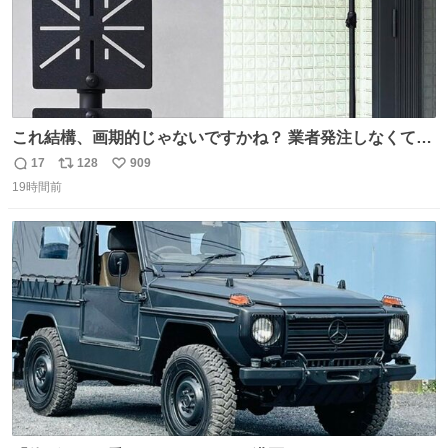
これ結構、画期的じゃないですかね？ 業者発注しなくて
も、誰でも簡単に防犯カメラ設置が… 町の電気屋さんでも
17
128
909
返
リ
い
施工できそう
19時間前
信
ポ
い
数
ス
ね
ト
数
数