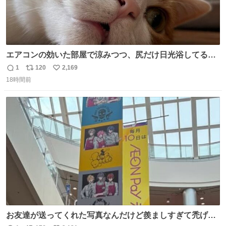
エアコンの効いた部屋で涼みつつ、尻だけ日光浴してる猫
もはや貴族じゃん！
1
120
2,169
返
リ
い
18時間前
信
ポ
い
数
ス
ね
ト
数
数
お友達が送ってくれた写真なんだけど羨ましすぎて禿げそ