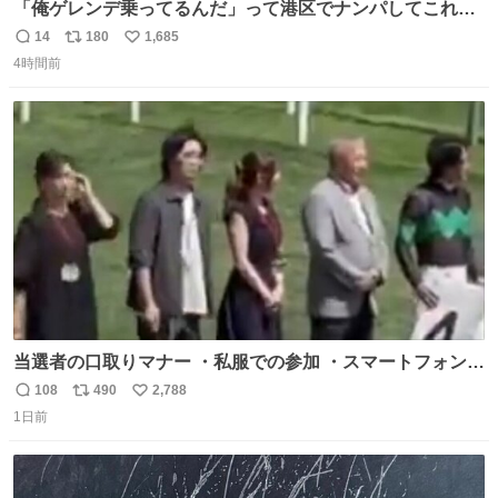
「俺ゲレンデ乗ってるんだ」って港区でナンパしてこれで
迎え行きたい
14
180
1,685
返
リ
い
4時間前
信
ポ
い
数
ス
ね
ト
数
数
当選者の口取りマナー ・私服での参加 ・スマートフォンで
の撮影 ・調教師へ自分から握手を求める行為 ・シャツをズ
108
490
2,788
返
リ
い
ボンにインしていない服装 ・ボディーバッグの着用 私も口
1日前
信
ポ
い
ドリに参加したいので、出禁になる前に繰り返し案内して
数
ス
ね
ほしい #DMMバヌーシ
ト
数
数