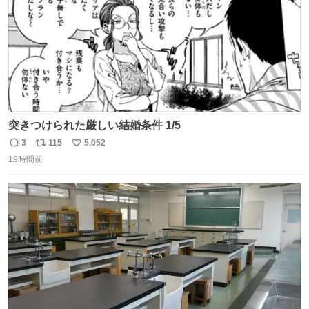
突きつけられた厳しい結婚条件 1/5
3
115
5,052
返
リ
い
19時間前
信
ポ
い
数
ス
ね
ト
数
数