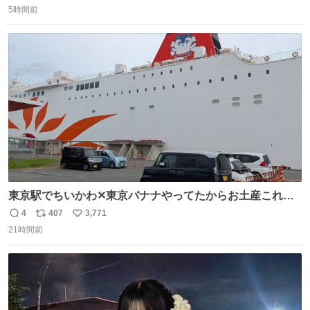
5時間前
信
ポ
い
数
ス
ね
ト
数
数
東京駅でちいかわ✕東京バナナやってたからお土産これに
したろ！って買った後にフェリー乗ったらちいかわフェリ
4
407
3,771
返
リ
い
ーだったw
21時間前
信
ポ
い
数
ス
ね
ト
数
数