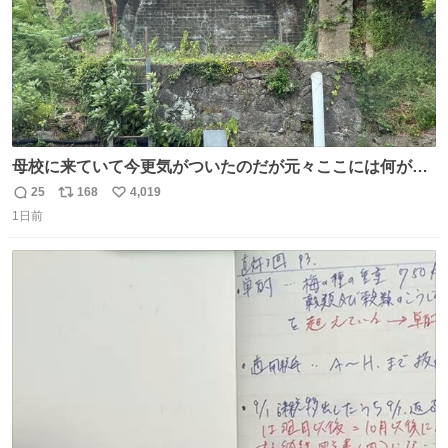
母校に来ていて今更気がついたのだが元々ここには何があ
ったのだろう…？_:(´ཀ`」 ∠):
25
168
4,019
返
リ
い
1日前
信
ポ
い
数
ス
ね
ト
数
数