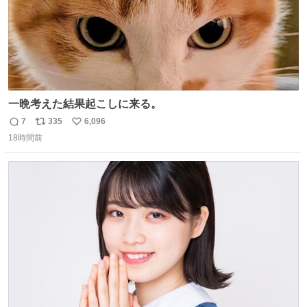
一晩考えた結果起こしに来る。
7
335
6,096
返
リ
い
18時間前
信
ポ
い
数
ス
ね
ト
数
数