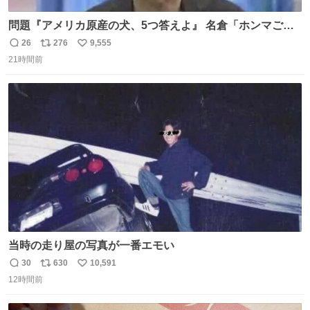
問題『アメリカ原産の犬、5つ答えよ』 名倉「ホンマごめ
ん。 日本」
26
276
9,555
返
リ
い
21時間前
信
ポ
い
数
ス
ね
ト
数
数
当時の走り屋の写真が一番エモい
30
630
10,591
返
リ
い
12時間前
信
ポ
い
数
ス
ね