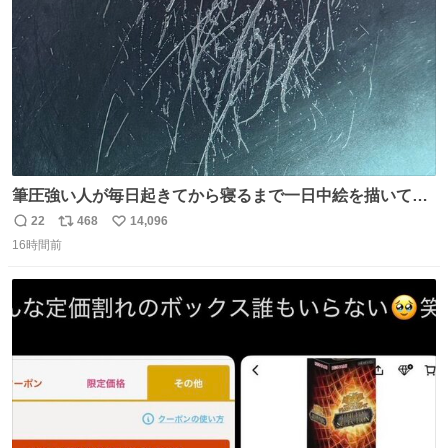
筆圧強い人が毎日起きてから寝るまで一日中絵を描いてる
とこうなる。 異常事態です。
22
468
14,096
返
リ
い
16時間前
信
ポ
い
数
ス
ね
ト
数
数