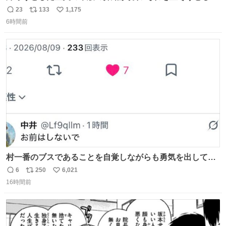
小川がさらに壊し…… 結果、直美をおんぶして送ることに
23
133
1,175
返
リ
い
なりました。 👇鼻緒はいつも恋のキューピッド？
6時間前
信
ポ
い
web.nhk/tv/an/kazekaor…［見逃し配信中］ #朝ドラ #風
数
ス
ね
薫る 上坂樹里 甲斐翔真
ト
数
数
村一番のブスであることを自覚しながらも勇気を出して村
長の息子に恋文を書いたら翌日村の共用井戸に捨てられて
6
250
6,021
返
リ
い
たときの顔になった
16時間前
信
ポ
い
数
ス
ね
ト
数
数