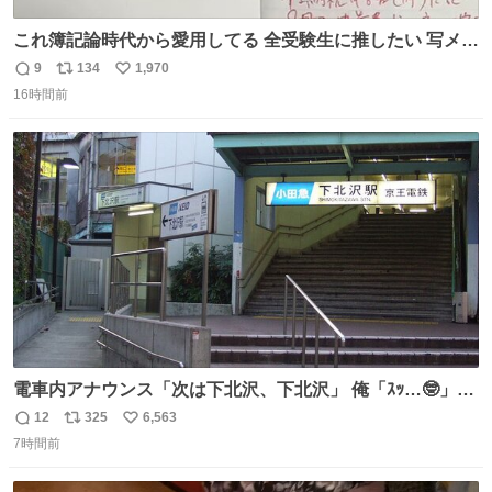
これ簿記論時代から愛用してる 全受験生に推したい 写メし
たとこ、ピーーてレシートよりひと回り大きいサイズくら
9
134
1,970
返
リ
い
いで、シールで出てくるからペターって貼って間違ったと
16時間前
信
ポ
い
こメモメモして持ち歩いてるの 便利だから使って 回し者で
数
ス
ね
もPRでもないよ
ト
数
数
電車内アナウンス「次は下北沢、下北沢」 俺「ｽｯ…🤓」
(立ち上がる) 周りの乗客「(やっぱりな……)」
12
325
6,563
返
リ
い
7時間前
信
ポ
い
数
ス
ね