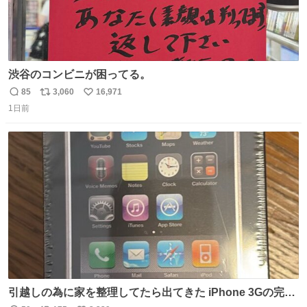
渋谷のコンビニが困ってる。
85
3,060
16,971
返
リ
い
1日前
信
ポ
い
数
ス
ね
ト
数
数
引越しの為に家を整理してたら出てきた iPhone 3Gの完全