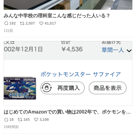
みんな中学校の理科室こんな感じだった人いる？
192
2,507
41,017
返
リ
い
1日前
信
ポ
い
数
ス
ね
ト
数
数
はじめてのAmazonでの買い物は2002年で、ポケモンを買
ったようだ 24年前かぁ。
18
165
3,198
返
リ
い
16時間前
信
ポ
い
数
ス
ね