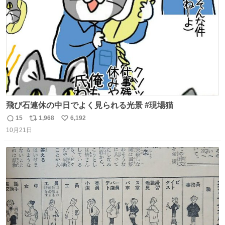
数
飛び石連休の中日でよく見られる光景 #現場猫
15
1,968
6,192
返
リ
い
10月21日
信
ポ
い
数
ス
ね
ト
数
数