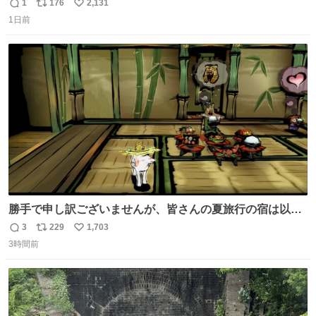
う
1
176
2,131
返
リ
い
1日前
信
ポ
い
数
ス
ね
ト
数
数
勝手で申し訳ございませんが、皆さんの夏旅行の宿は以下
のルールで決めさせてもらいます！ ←この投稿が1万いい
3
229
1,703
返
リ
い
ね以上 →この投稿が1万いいね未満 #宿の日 #Okami #大神
3時間前
信
ポ
い
数
ス
ね
ト
数
数