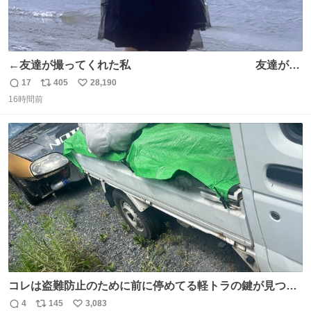
←友達が撮ってくれた私 友達が描
いてくれた私→
17
405
28,190
返
リ
い
16時間前
信
ポ
い
数
ス
ね
ト
数
数
コレは盗難防止のために前に停めてる軽トラの鍵が見つか
らなくて 持ち主すら動かすことができない鉄壁のスープラ
4
145
3,083
返
リ
い