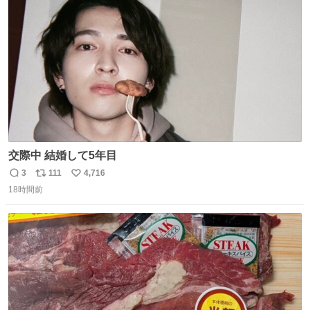
スします。「優秀」と「良い」は別なんですよね。 1/2
ト
数
数
交際中 結婚して5年目
3
111
4,716
返
リ
い
18時間前
信
ポ
い
数
ス
ね
ト
数
数