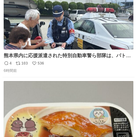
熊本県内に応援派遣された特別自動車警ら部隊は、パトロ
ールを通じて車中泊者への声掛けも行っています。写真
4
103
536
返
リ
い
は、福岡県警察の特別自動車警ら部隊が八代警察署管内の
6時間前
信
ポ
い
車中泊者に対して、熱中症について注意喚起する様子で
数
ス
ね
す。こまめな水分・塩分補給を行ってください。 #令和８
ト
数
数
年熊本地震 #福岡県警察