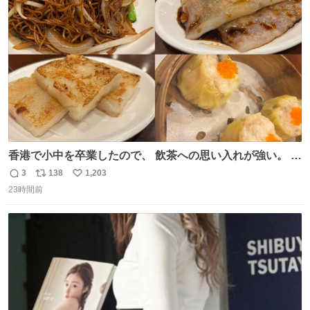
ト
数
数
香港で小中を卒業したので、 飲茶への思い入れが強い。 常
に現地の味を探している。 横浜中華街まで行き、店を厳選
3
138
1,203
返
リ
い
すれば流石に出会えるけど、もっと近場で気軽に行ける店
23時間前
信
ポ
い
はないか。 代々木にあった。 多少違うかなというのもあっ
数
ス
ね
たけど、 総合的には満足。
ト
数
数