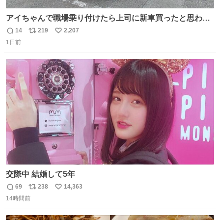
アイちゃんで職場乗り付けたら上司に新車買ったと思われ
たの嬉しすぎる。 20年落ちの車もやりようによっては新車
14
219
2,207
返
リ
い
っぽく見えるってことよ。 令和の車の横に並べても違和感
1日前
信
ポ
い
ない平成18年式です。
数
ス
ね
ト
数
数
交際中 結婚して5年
69
238
14,363
返
リ
い
14時間前
信
ポ
い
数
ス
ね