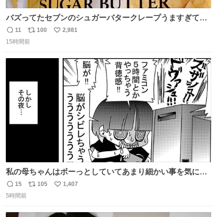
バズってたセブンのシュガーバタークレープうますぎて
7NOWで買い溜め🛒💭
11
100
2,981
返
リ
い
15時間前
信
ポ
い
数
ス
ね
ト
数
数
私の母ちゃんはボーっとしていてあまり細かい事を気にし
ません。優秀な人の多い現代の価値観から見ると、あまり
15
105
1,407
返
リ
い
優秀な母親ではないかもしれません。でも、だからこそ、
5時間前
信
ポ
い
私はそういう母親が大好きです。今も昔もすごくリラック
数
ス
ね