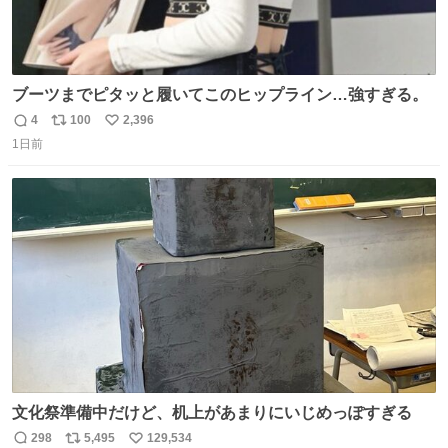
ブーツまでピタッと履いてこのヒップライン…強すぎる。
4
100
2,396
返
リ
い
1日前
信
ポ
い
数
ス
ね
ト
数
数
文化祭準備中だけど、机上があまりにいじめっぽすぎる
298
5,495
129,534
返
リ
い