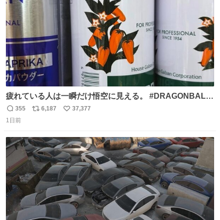
疲れている人は一瞬だけ悟空に見える。 #DRAGONBALL
#ドラゴンボール
355
6,187
37,377
返
リ
い
1日前
信
ポ
い
数
ス
ね
ト
数
数