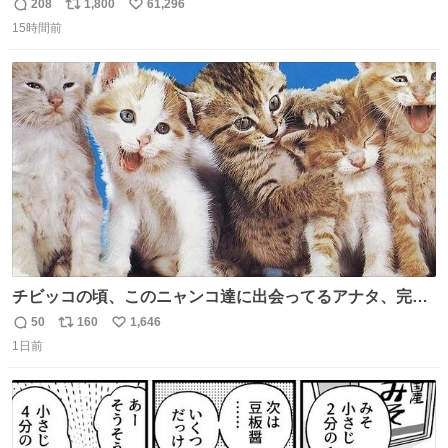
あるため）
208
1,800
61,296
返
リ
い
15時間前
信
ポ
い
数
ス
ね
ト
数
数
チビッコの頃、このニャンコ達に出会ってるアナタ、完全
なる同世代（笑） #70年代 #80年代 #昭和レトロ
50
160
1,646
返
リ
い
1日前
信
ポ
い
数
ス
ね
ト
数
数