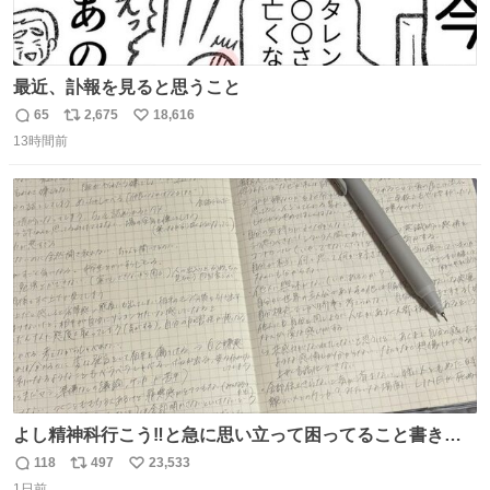
最近、訃報を見ると思うこと
65
2,675
18,616
返
リ
い
13時間前
信
ポ
い
数
ス
ね
ト
数
数
よし精神科行こう‼️と急に思い立って困ってること書き出
してたらペン止まらなくなってすごい勢いで埋まってワロ
118
497
23,533
返
リ
い
タ
1日前