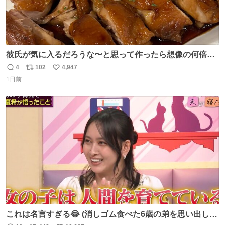
彼氏が気に入るだろうな〜と思って作ったら想像の何倍も
美味しい美味しい言ってくれて嬉しい
4
102
4,947
返
リ
い
1日前
信
ポ
い
数
ス
ね
ト
数
数
これは名言すぎる😂 (消しゴム食べた6歳の弟を思い出しな