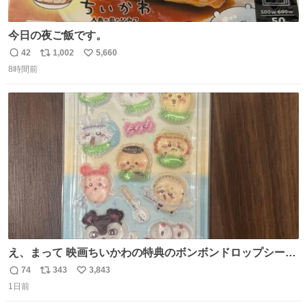
今日の夜ご飯です。
42
1,002
5,660
返
リ
い
8時間前
信
ポ
い
数
ス
ね
ト
数
数
え、まって 映画ちいかわの特典のボンボンドロップシール
もうメルカリにでてるやん #ちいかわ
74
343
3,843
返
リ
い
1日前
信
ポ
い
数
ス
ね