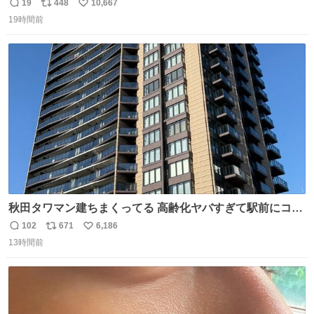
がら)
19
448
10,667
返
リ
い
19時間前
信
ポ
い
数
ス
ね
ト
数
数
秋田タワマン建ちまくってる 高齢化ヤバすぎて駅前にコン
パクトシティつくって高齢者を住ませる考えらしい 病院も
102
671
6,186
返
リ
い
全部駅前にある
13時間前
信
ポ
い
数
ス
ね
ト
数
数