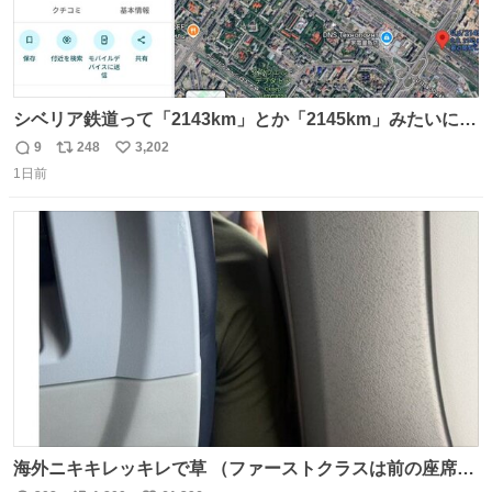
シベリア鉄道って「2143km」とか「2145km」みたいに、
モスクワからの距離名そのままの駅名があるんですね。
9
248
3,202
返
リ
い
1日前
信
ポ
い
数
ス
ね
ト
数
数
海外ニキキレッキレで草 （ファーストクラスは前の座席で