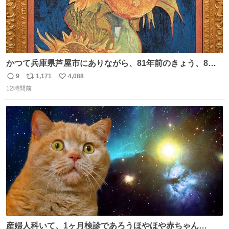
かつて兵庫県芦屋市にありながら、81年前のきょう、8月6
日の阪神大空襲の折に残念ながら焼失した、 #ゴッホ の幻
9
1,171
4,088
返
リ
い
の「 #ヒマワリ 」。 当館は、東京都にある武者小路実篤記
12時間前
信
ポ
い
念館にご協力いただき、当時発行されたカラー印刷画集よ
数
ス
ね
り陶板で原寸大に再現し、2014年より展示しています。 #
ト
数
数
大塚国際美術館
産婦人科いて、1ヶ月検診であろうほやほや赤ちゃん👩‍🍼