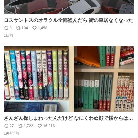
ロスサントスのオラクル全部盗んだら 街の車居なくなった
3
104
1,458
返
リ
い
1日前
信
ポ
い
数
ス
ね
ト
数
数
さんざん探しまわったんだけど なにくわぬ顔で横からはえ
てた
27
1,722
16,216
返
リ
い
19時間前
信
ポ
い