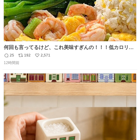
何回も言ってるけど、これ美味すぎんの！！！低カロリー
で満足感エグいから一生食べてる😭
25
192
2,571
返
リ
い
12時間前
信
ポ
い
数
ス
ね
ト
数
数