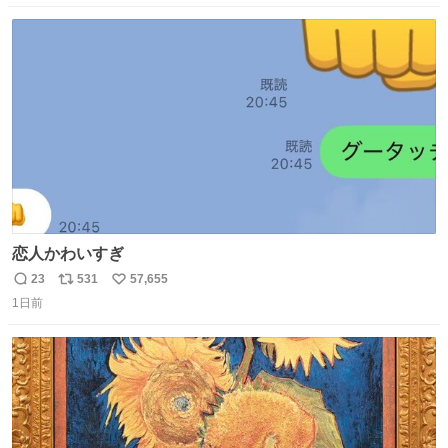
数
ス
ね
ト
数
数
恋人かわいすぎ
23
531
57,655
返
リ
い
1日前
信
ポ
い
数
ス
ね
ト
数
数