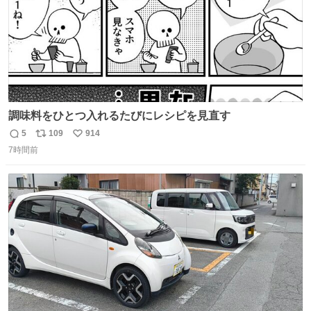
調味料をひとつ入れるたびにレシピを見直す
5
109
914
返
リ
い
7時間前
信
ポ
い
数
ス
ね
ト
数
数