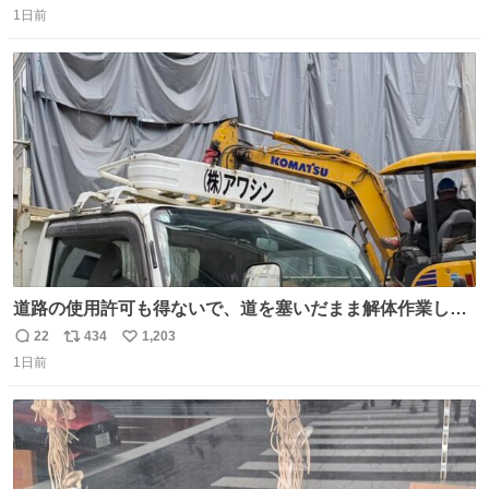
1日前
信
ポ
い
数
ス
ね
ト
数
数
道路の使用許可も得ないで、道を塞いだまま解体作業して
る。 写真を撮ろうとしたら「勝手に写真撮るな馬鹿野郎」
22
434
1,203
返
リ
い
と罵倒されるなど。
1日前
信
ポ
い
数
ス
ね
ト
数
数