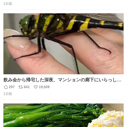
1日前
信
ポ
い
数
ス
ね
ト
数
数
飲み会から帰宅した深夜、マンションの廊下にいらっしゃ
ったオニヤンマ様 まさかこんな都会でお会いできるなんて
297
841
19,509
返
リ
い
思っておらず大興奮しております かっこよすぎる 指を差し
1日前
信
ポ
い
伸べると乗ってきてくれたのでひとまず一緒に帰宅しまし
数
ス
ね
たが、飛ばないということは弱っていらっしゃるのでしょ
ト
数
数
うか…素敵すぎる