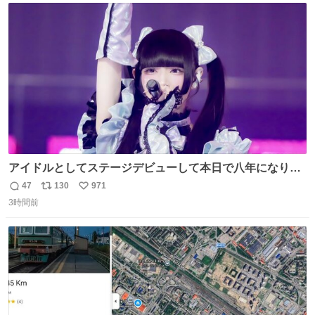
ト
数
数
アイドルとしてステージデビューして本日で八年になりま
した。これからもここに居続けられますように❤︎
47
130
971
返
リ
い
3時間前
信
ポ
い
数
ス
ね
ト
数
数