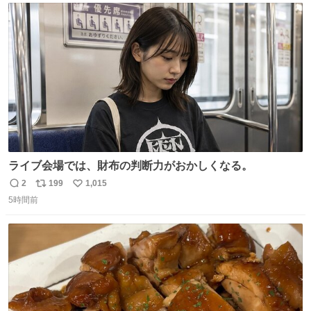
ト
数
数
ライブ会場では、財布の判断力がおかしくなる。
2
199
1,015
返
リ
い
5時間前
信
ポ
い
数
ス
ね
ト
数
数