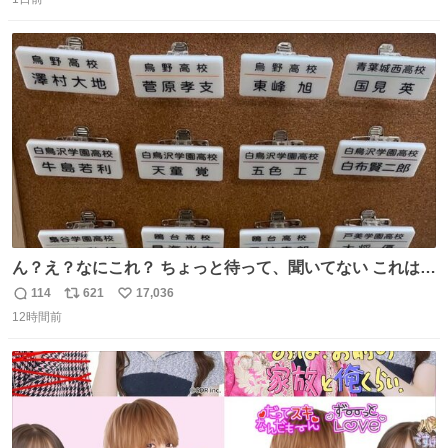
信
ポ
い
数
ス
ね
ト
数
数
ん？え？なにこれ？ ちょっと待って、聞いてない これは販
売されているのもですか？
114
621
17,036
返
リ
い
12時間前
信
ポ
い
数
ス
ね
ト
数
数