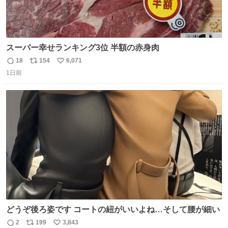
スーパー幸せランキング3位 半額の赤身肉
18
154
6,071
返
リ
い
1日前
信
ポ
い
数
ス
ね
ト
数
数
どうぞ後ろ姿です コートの紐がいいよね…そして腰が細い
2
199
3,843
返
リ
い