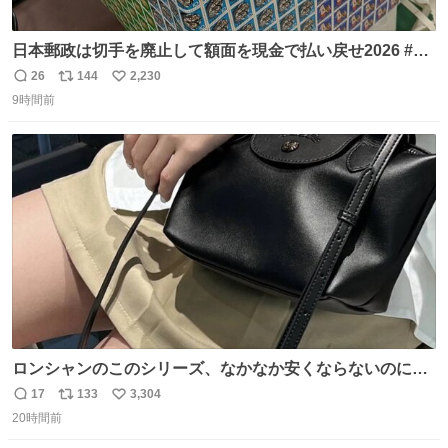
日本郵政は切手を廃止して額面を現金で払い戻せ2026 #日
本郵政 @JapanPostHD_PR
26
144
2,230
返
リ
い
9時間前
信
ポ
い
数
ス
ね
ト
数
数
ロンシャンのこのシリーズ、なかなか安くならないのにセ
ール価格になってる🖤✨レザーなのが反則級にかわいい。
17
133
3,304
返
リ
い
持ってるだけでコーデが格上げされる。
20時間前
信
ポ
い
数
ス
ね