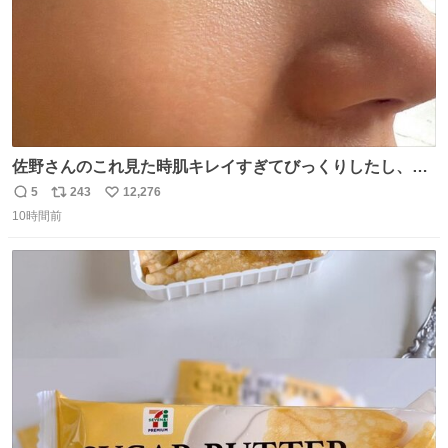
佐野さんのこれ見た時肌キレイすぎてびっくりしたし、や
はりアイドルって体型･肌管理すごすぎる
5
243
12,276
返
リ
い
10時間前
信
ポ
い
数
ス
ね
ト
数
数