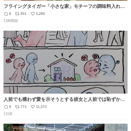
フライングタイガー「小さな家」モチーフの調味料入れ、
並べれば“デンマークの街並み”に ピンク・グリーン・テラ
8
951
5,285
返
リ
い
コッタの全9種 - fashion-press.net/news/149552
13時間前
信
ポ
い
数
ス
ね
ト
数
数
人前でも構わず愛を示そうとする彼女と人前では恥ずかし
いけど彼女を死ぬほど愛している彼氏 同士いませんか✋️
9
771
11,373
返
リ
い
1日前
信
ポ
い
数
ス
ね
ト
数