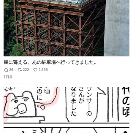
数
崖に聳える、あの駐車場へ行ってきました。
26
222
2,685
返
リ
い
1日前
信
ポ
い
数
ス
ね
ト
数
数