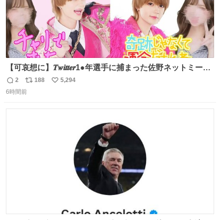
【可哀想に】𝑻𝒘𝒊𝒕𝒕𝒆𝒓1●年選手に捕まった佐野ネットミーム
勇斗さんのコラボプリ
2
188
5,294
返
リ
い
6時間前
信
ポ
い
数
ス
ね
ト
数
数