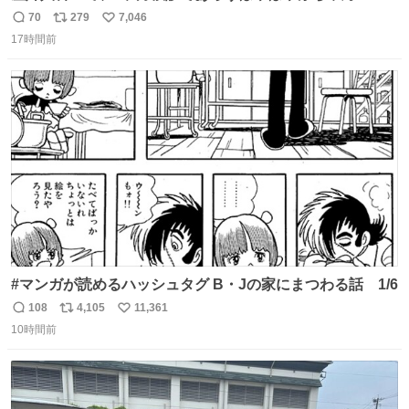
と推定2,3歳の女の子👧🏻をワンオペで連れてるママがいる
70
279
7,046
返
リ
い
のだけども 女の子ずっとママの側から離れない…⁉️ 手を繋
17時間前
信
ポ
い
がなくてもうろちょろしないしママが歩いたらピクミンみ
数
ス
ね
たいにﾄﾃﾄﾃついてってるし逃走しないし脱走しないし逃げ
ト
数
数
ないし走ら文字数
#マンガが読めるハッシュタグ B・Jの家にまつわる話 1/6
108
4,105
11,361
返
リ
い
10時間前
信
ポ
い
数
ス
ね
ト
数
数