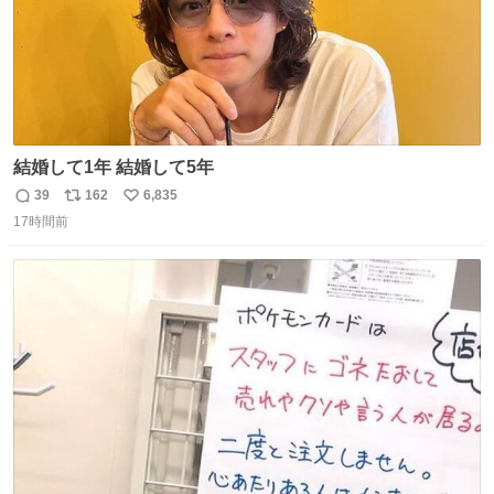
結婚して1年 結婚して5年
39
162
6,835
返
リ
い
17時間前
信
ポ
い
数
ス
ね
ト
数
数