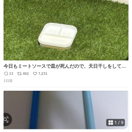
ト
数
数
今日もミートソースで皿が死んだので、天日干しをしてい
ます🍝 ありがとう先人の知恵
13
462
7,231
返
リ
い
1日前
信
ポ
い
数
ス
ね
ト
数
数