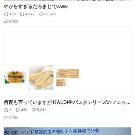
やからすぎるだろまじでwww
125
4,872
62,540
返
リ
い
22時間前
信
ポ
い
数
ス
ね
ト
数
数
何度も言っていますが KALDI生パスタシリーズのフェット
チーネは 真剣(ガチ)で美味いぞ
3
456
5,232
返
リ
い
14時間前
信
ポ
い
数
ス
ね
ト
数