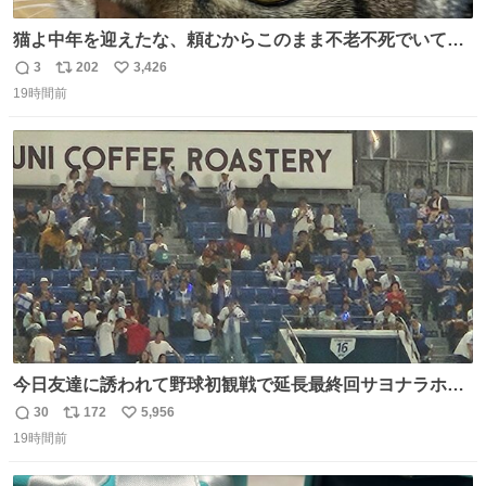
猫よ中年を迎えたな、頼むからこのまま不老不死でいてく
れ…と願ってから、いや人間の家族が死に絶えて猫だけこ
3
202
3,426
返
リ
い
の世に置いていくなんてひどいことはできない…と思って
19時間前
信
ポ
い
から、猫のこの可愛さと愛嬌なら未来永劫ほかの人間に可
数
ス
ね
愛がられて困ることもなかろうなと思ったのでやっぱり猫
ト
数
数
よ不老不死でいてくれ
今日友達に誘われて野球初観戦で延長最終回サヨナラホー
ムラン見れたんですけど、これが野球ですか？ 鳥肌止まら
30
172
5,956
返
リ
い
んです笑
19時間前
信
ポ
い
数
ス
ね