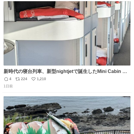
@akmllube0617
ト
数
数
新時代の寝台列車、新型nightjetで誕生したMini Cabin ま
さに走るカプセルホテルといった感じで、一人旅で利用す
4
224
1,210
返
リ
い
るのにはちょうどいい設備。 他の人も言ってましたが、サ
1日前
信
ポ
い
ンライズの後継に欲しい…
数
ス
ね
ト
数
数