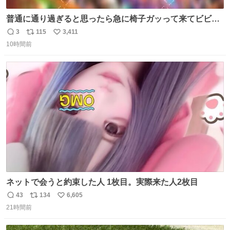
普通に通り過ぎると思ったら急に椅子ガッって来てビビっ
た。そんでまじいい匂い。← #超特急_ESCORT
3
115
3,411
返
リ
い
10時間前
信
ポ
い
数
ス
ね
ト
数
数
ネットで会うと約束した人 1枚目。実際来た人2枚目
43
134
6,605
返
リ
い
21時間前
信
ポ
い
数
ス
ね