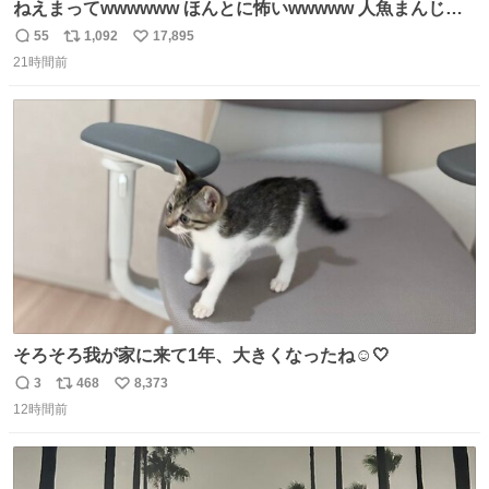
ねえまってwwwwww ほんとに怖いwwwww 人魚まんじゅ
う買ってきたから私も永遠のいのちを…ぐへへ…と思いな
55
1,092
17,895
返
リ
い
がら1つ食べたら 奥歯欠けたんだけど！！！！？？？ しか
21時間前
信
ポ
い
もガッツリ😭 まんじゅうだよ？？？？？？ ガリッて言っ
数
ス
ね
たから何？と思って口から出したら自分の歯wwwwww セ
ト
数
数
イレーンの呪いじゃん😭
そろそろ我が家に来て1年、大きくなったね☺️🤍
3
468
8,373
返
リ
い
12時間前
信
ポ
い
数
ス
ね
ト
数
数