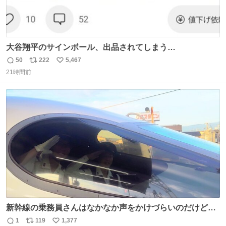
大谷翔平のサインボール、出品されてしまう…
50
222
5,467
返
リ
い
21時間前
信
ポ
い
数
ス
ね
ト
数
数
新幹線の乗務員さんはなかなか声をかけづらいのだけど😅
ルミエールの運転士さん、運転台にカメラマン向けたらお
1
119
1,377
返
リ
い