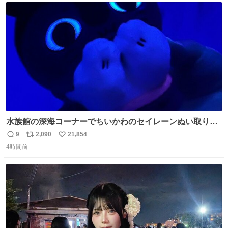
ト
数
数
水族館の深海コーナーでちいかわのセイレーンぬい取り出
したら目光っててビビりました #ちいかわ
9
2,090
21,854
返
リ
い
4時間前
信
ポ
い
数
ス
ね
ト
数
数