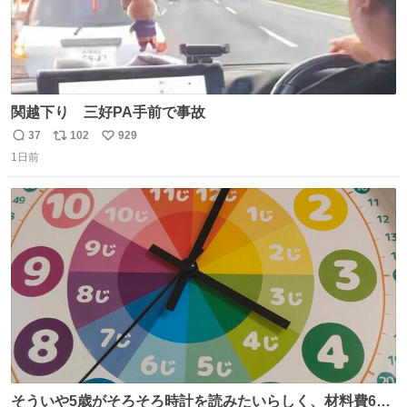
関越下り 三好PA手前で事故
37
102
929
返
リ
い
1日前
信
ポ
い
数
ス
ね
ト
数
数
そういや5歳がそろそろ時計を読みたいらしく、材料費600