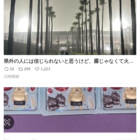
県外の人には信じられないと思うけど、霧じゃなくて火山
灰です🌋 #桜島
10
295
1,223
返
リ
い
22時間前
信
ポ
い
数
ス
ね
ト
数
数