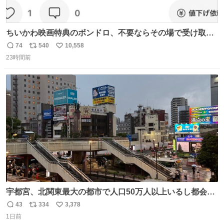
ちいかわ映画特典のボンドロ、不要ならその場で受け取り
辞退すれば良いのに白々しい
74
540
10,558
返
リ
い
23時間前
信
ポ
い
数
ス
ね
ト
数
数
宇都宮、北関東最大の都市で人口50万人以上いるし都会何
だろうなと思っていたら想像以上に都会で興奮した
43
334
3,378
返
リ
い
1日前
信
ポ
い