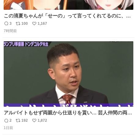
この清夏ちゃんが「せーの」って言ってくれてるのに、一
瞬何かわからず 理解した時に息を飲んでから「じゃん！」
3
100
1,167
返
リ
い
ってしてるリーリヤが可愛い 多分同士はいっぱいいると思
7時間前
信
ポ
い
う
数
ス
ね
ト
数
数
アルバイトもせず両親から仕送りを貰い… 芸人仲間の両親
のスネまでかじる!? ドンデコルテ銀次⚡️ 無料見逃し配信は
2
192
1,872
返
リ
い
こちらから ▶︎abema.go.link/gBLVb ◤しくじり先生
1日前
信
ポ
い
ABEMAにて毎週最新話無料配信中◢ @10000nabe
数
ス
ね