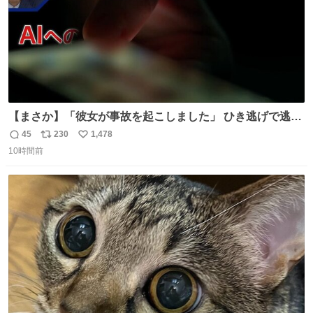
【まさか】「彼女が事故を起こしました」 ひき逃げで逃走
した男、AIの相談履歴で“ウソ発覚” 警察が男のスマホを押
45
230
1,478
返
リ
い
収して解析すると、出頭する前に事故の詳しい状況やどう
10時間前
信
ポ
い
対応すればいいかをAIに相談していたことがわかった。し
数
ス
ね
かし、AIの回答は「正直に警察に話すように」だった。
ト
数
数