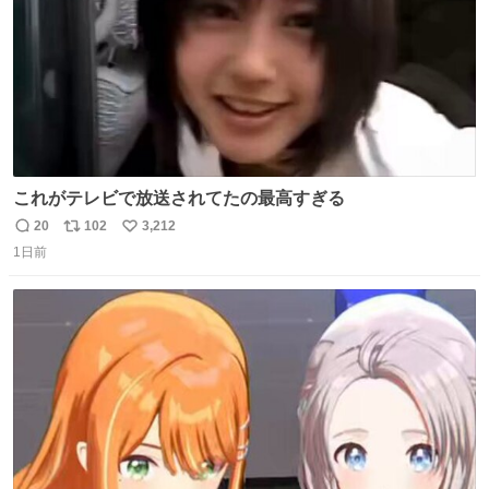
これがテレビで放送されてたの最高すぎる
20
102
3,212
返
リ
い
1日前
信
ポ
い
数
ス
ね
ト
数
数