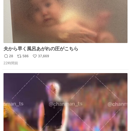
夫から早く風呂あがれの圧がこちら
28
586
37,669
返
リ
い
22時間前
信
ポ
い
数
ス
ね
ト
数
数