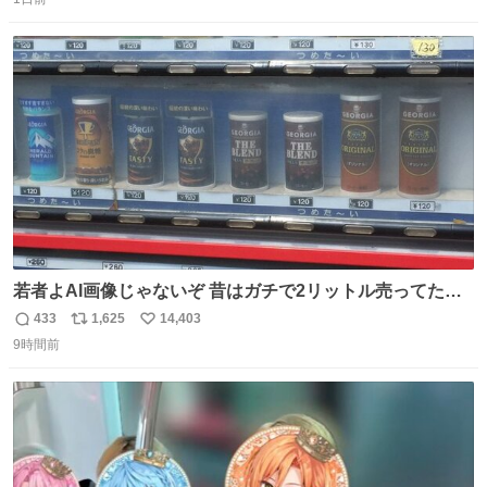
信
ポ
い
数
ス
ね
ト
数
数
若者よAI画像じゃないぞ 昔はガチで2リットル売ってたん
やでw
433
1,625
14,403
返
リ
い
9時間前
信
ポ
い
数
ス
ね
ト
数
数