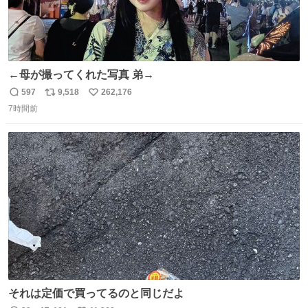
←母が撮ってくれた写真 弟→
597
9,518
262,176
返
リ
い
7時間前
信
ポ
い
数
ス
ね
ト
数
数
それは定価で買ってるのと同じだよ