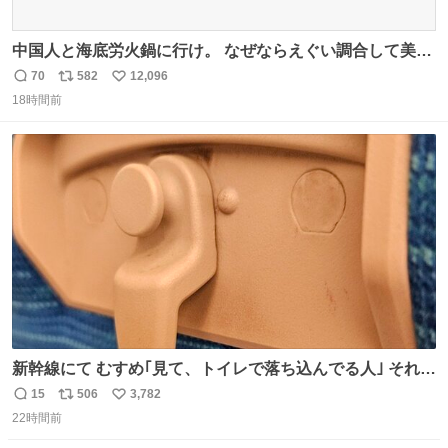
中国人と海底労火鍋に行け。 なぜならえぐい調合して美味
しすぎる ソースを作ってくれるから。
70
582
12,096
返
リ
い
18時間前
信
ポ
い
数
ス
ね
ト
数
数
新幹線にて むすめ｢見て、トイレで落ち込んでる人｣ それに
しか見えなくなった どうしてくれるんだ
15
506
3,782
返
リ
い
22時間前
信
ポ
い
数
ス
ね