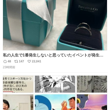
ト
数
数
私の人生で1番発生しないと思っていたイベントが発生し
ました
48
147
22,041
返
リ
い
23時間前
信
ポ
い
数
ス
ね
ト
数
数