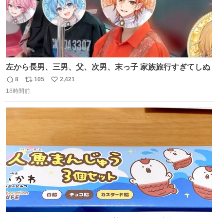
左から長男、三男、父、次男、末っ子 家族旅行すぎてしぬ
8
105
2,421
返
リ
い
18時間前
信
ポ
い
数
ス
ね
ト
数
数