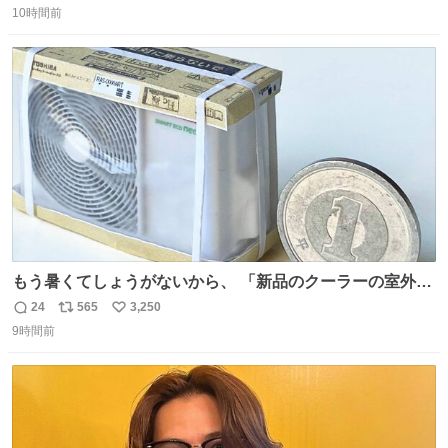
二人で敬礼🫡✨ 暗くて上手く撮れないなぁ…な顔してた
10時間前
信
ポ
い
ら、わざわざ車外に出て来てくださり✨ 「フリー素材なの
数
ス
ね
で載せて大丈夫です！」と自ら言ってくださる親切気さく
ト
数
数
なS運転士さん感謝
もう暑くてしょうがないから、 「新品のクーラーの室外機
のミニチュア」 でも見ていってよ
24
565
3,250
返
リ
い
9時間前
信
ポ
い
数
ス
ね
ト
数
数