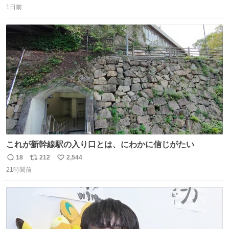
1日前
信
ポ
い
数
ス
ね
ト
数
数
これが新幹線駅の入り口とは、にわかに信じがたい
18
212
2,544
返
リ
い
21時間前
信
ポ
い
数
ス
ね
ト
数
数