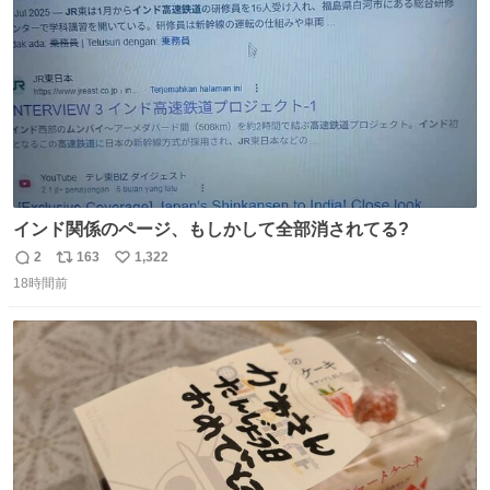
数
インド関係のページ、もしかして全部消されてる?
2
163
1,322
返
リ
い
18時間前
信
ポ
い
数
ス
ね
ト
数
数