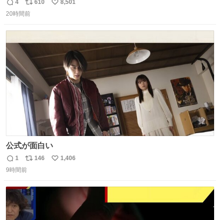
4
610
8,501
返
リ
い
20時間前
信
ポ
い
数
ス
ね
ト
数
数
公式が面白い
1
146
1,406
返
リ
い
9時間前
信
ポ
い
数
ス
ね
ト
数
数