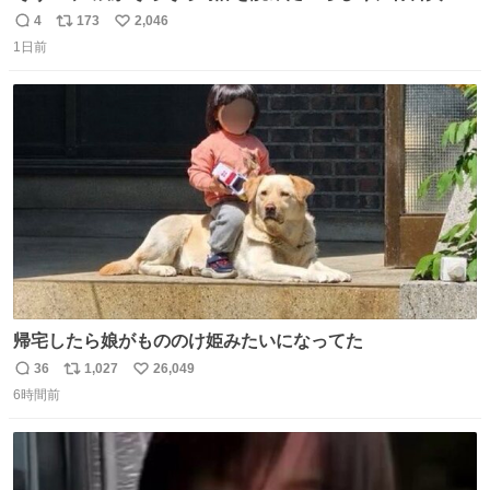
円で作れる知育時計作ってみた！ めっちゃ簡単！ ありがと
4
173
2,046
返
リ
い
う先人！
1日前
信
ポ
い
数
ス
ね
ト
数
数
帰宅したら娘がもののけ姫みたいになってた
36
1,027
26,049
返
リ
い
6時間前
信
ポ
い
数
ス
ね
ト
数
数