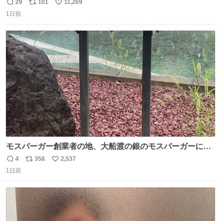
29
101
11,269
返
リ
い
1日前
信
ポ
い
数
ス
ね
ト
数
数
モスバーガー創業者の地、大船渡の銀のモスバーガーに一
礼。
4
358
2,537
返
リ
い
1日前
信
ポ
い
数
ス
ね
ト
数
数