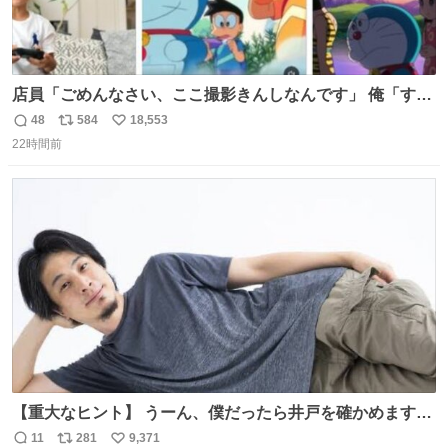
店員「ごめんなさい、ここ撮影きんしなんです」 俺「すみ
ません！すぐ消します」 店員「念のためフォルダから消し
48
584
18,553
返
リ
い
てるところ見せて頂けますか？」 俺「はい…」
22時間前
信
ポ
い
数
ス
ね
ト
数
数
【重大なヒント】 うーん、僕だったら井戸を確かめますけ
どね
11
281
9,371
返
リ
い