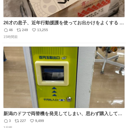
26才の息子、近年行動援護を使ってお出かけをよくする 親
との外出はもう嫌らしい。 中身は小学生位なのに小癪な😅
46
249
13,255
返
リ
い
昨日は夜のショッピングモールに行った 先に寝といてよ❗
15時間前
信
ポ
い
と何度も何度も言い残して。 起きたら冷蔵庫に… ああ、こ
数
ス
ね
れ買いに行ってくれたんだ…😭
ト
数
数
新潟のドフで両替機を発見してしまい、思わず購入してし
まい大阪に発送するイベントが発生
3
227
9,499
返
リ
い
1日前