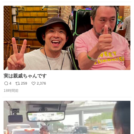
数
ス
ね
ト
数
数
実は親戚ちゃんです
4
259
2,376
返
リ
い
18時間前
信
ポ
い
数
ス
ね
ト
数
数