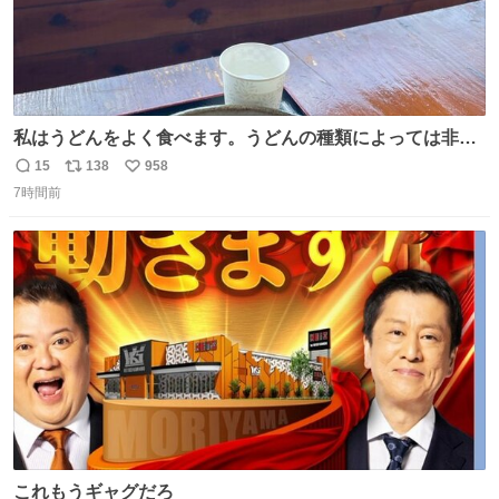
私はうどんをよく食べます。うどんの種類によっては非常
食にもなります。生うどんは消費期限が短く、冷凍うどん
15
138
958
返
リ
い
は長持ちする代わりに停電に弱いので、乾麺タイプのうど
7時間前
信
ポ
い
んなら水分が少なく長期保存するのにおすすめです。アル
数
ス
ね
ファ化米や缶詰など、色々な非常食がありますが、うどん
ト
数
数
もいかがでしょうか？
これもうギャグだろ