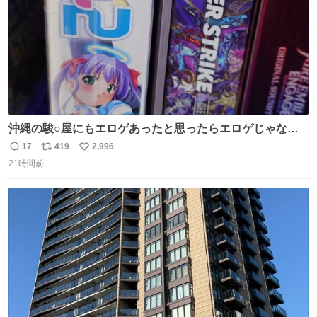
沖縄の駿○屋にもエロゲあったと思ったらエロゲじゃなか
った
17
419
2,996
返
リ
い
21時間前
信
ポ
い
数
ス
ね
ト
数
数