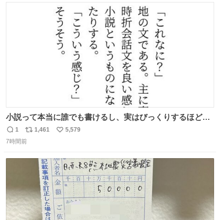
ト
数
数
小説って本当に誰でも書けるし、実はびっくりするほど自
由だし、みんなもっと好きに文字で遊べばいいんじゃない
1
1,461
5,579
返
リ
い
かなって思うよ〜
7時間前
信
ポ
い
数
ス
ね
ト
数
数