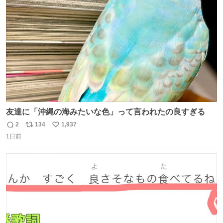
ト
数
数
友達に「沖縄の海みたいな色」って言われたの良すぎる
2
134
1,937
返
リ
い
1日前
信
ポ
い
数
ス
ね
ト
数
数