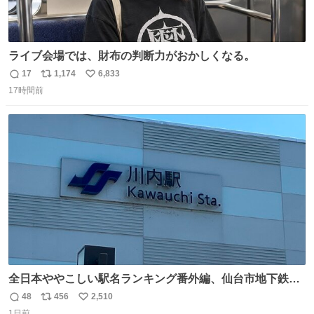
ライブ会場では、財布の判断力がおかしくなる。
17
1,174
6,833
返
リ
い
17時間前
信
ポ
い
数
ス
ね
ト
数
数
全日本ややこしい駅名ランキング番外編、仙台市地下鉄川
内駅
48
456
2,510
返
リ
い
1日前