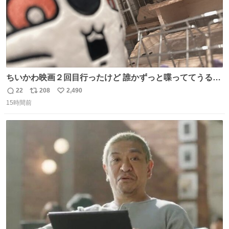
ちいかわ映画２回目行ったけど 誰かずっと喋っててうるさ
かった 許せねえ
22
208
2,490
返
リ
い
15時間前
信
ポ
い
数
ス
ね
ト
数
数