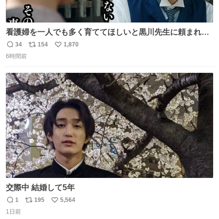
看護婦を一人でも多く育ててほしいと黒川先生に頼まれ、
１年間だけ黒川病院で働くことにしたりん。 直美はその１
34
154
1,870
返
リ
い
年間で恵風看護婦会を立て直すと話しました。 👇このシー
6時間前
信
ポ
い
ンをぜひ本編で web.nhk/tv/an/kazekaor… #朝ドラ #風薫
数
ス
ね
る 見上愛 上坂樹里 平埜生成
ト
数
数
交際中 結婚して5年
1
195
5,564
返
リ
い
1日前
信
ポ
い