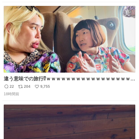
数
ス
ね
ト
数
数
違う意味での旅行⁉️ｗｗｗｗｗｗｗｗｗｗｗｗｗｗｗｗｗｗ
ｗ
22
204
9,755
返
リ
い
18時間前
信
ポ
い
数
ス
ね
ト
数
数