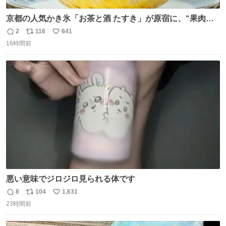
京都の人気かき氷「お茶と酒 たすき」が原宿に、“果肉た
っぷり”夏限定アップルマンゴー＆定番ほうじ茶みつ -
2
116
641
返
リ
い
fashion-press.net/news/149581
16時間前
信
ポ
い
数
ス
ね
ト
数
数
悪い意味でジロジロ見られる体です
8
104
1,631
返
リ
い
23時間前
信
ポ
い
数
ス
ね