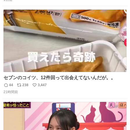
信
ポ
い
数
ス
ね
ト
数
数
セブンのコイツ、12件回って出会えてないんだが。。
44
238
3,447
返
リ
い
21時間前
信
ポ
い
数
ス
ね
ト
数
数