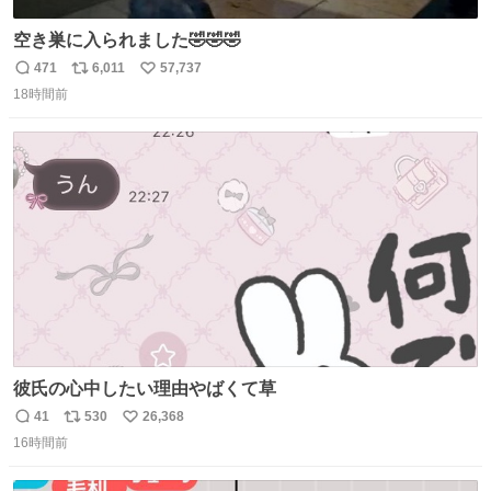
空き巣に入られました🤣🤣🤣
471
6,011
57,737
返
リ
い
18時間前
信
ポ
い
数
ス
ね
ト
数
数
彼氏の心中したい理由やばくて草
41
530
26,368
返
リ
い
16時間前
信
ポ
い
数
ス
ね