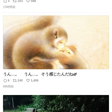
みに入りますが、この時モンハンでいうエリア移動をしま
3
103
588
返
リ
い
す。 他のエリアに行くと同じ個体と出会えて体力も減った
15時間前
信
ポ
い
ままなので落ち着いて仕留めましょう。 ちなみに何回か移
数
ス
ね
動(もしくは時間経過？)でガチ逃げされるんでご注意を。 #
ト
数
数
ほの暮しの庭
うん…。 うん…。 そう感じたんだね🌿
6
240
1,406
返
リ
い
8時間前
信
ポ
い
数
ス
ね
ト
数
数