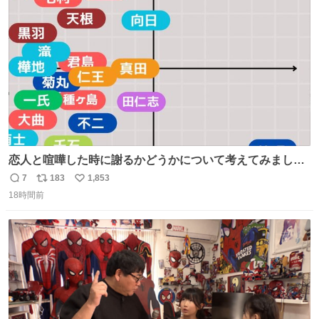
ト
数
数
恋人と喧嘩した時に謝るかどうかについて考えてみました
💭 ▶︎自分から謝る or 悪くないなら謝らない ▶︎ねちねちす
7
183
1,853
返
リ
い
る or さっぱりしている 個人的見解です！色々と許してく
18時間前
信
ポ
い
ださい！
数
ス
ね
ト
数
数