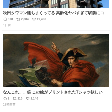
秋田タワマン建ちまくってる 高齢化ヤバすぎて駅前にコン
パクトシティつくって高齢者を住ませる考えらしい 病院も
378
2,084
19,488
返
リ
い
全部駅前にある
1日前
信
ポ
い
数
ス
ね
ト
数
数
なんこれ、、笑 この絵がプリントされたTシャツ欲しい
2
115
1,146
返
リ
い
18時間前
信
ポ
い
数
ス
ね