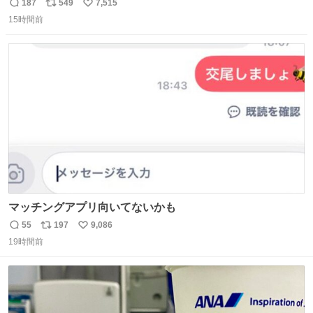
が、岡澤恋によって270°までなら広がらずに回転が可能な
187
549
7,515
返
リ
い
ことが証明された！”
15時間前
信
ポ
い
数
ス
ね
ト
数
数
マッチングアプリ向いてないかも
55
197
9,086
返
リ
い
19時間前
信
ポ
い
数
ス
ね
ト
数
数