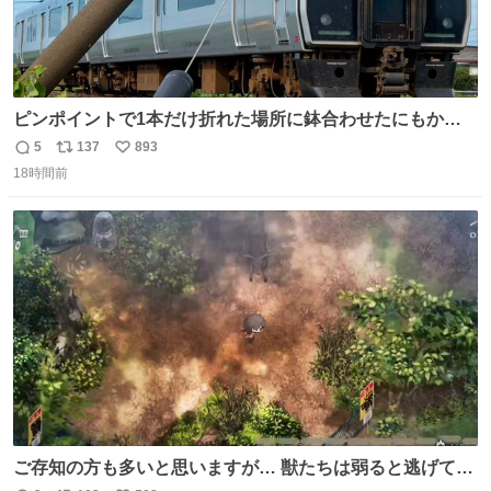
ピンポイントで1本だけ折れた場所に鉢合わせたにもかか
わらず、激突せずに止まれた817系。 運が良いのか悪いの
5
137
893
返
リ
い
か...🤔
18時間前
信
ポ
い
数
ス
ね
ト
数
数
ご存知の方も多いと思いますが… 獣たちは弱ると逃げて茂