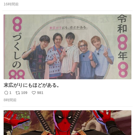
16時間前
信
ポ
い
数
ス
ね
ト
数
数
末広がりにもほどがある。
1
109
981
返
リ
い
8時間前
信
ポ
い
数
ス
ね
ト
数
数