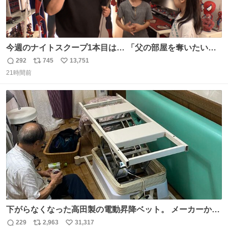
今週のナイトスクープ1本目は… 「父の部屋を奪いたい姉
妹」
292
745
13,751
返
リ
い
21時間前
信
ポ
い
数
ス
ね
ト
数
数
下がらなくなった高田製の電動昇降ベット。 メーカーから
は、完全に見放されたんですが、 見事に85歳の父が治しま
229
2,963
31,317
返
リ
い