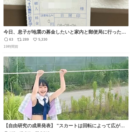
今日、息子が地震の募金したいと家内と郵便局に行ったみ
たいです。おもちゃとか買う選択肢もあったと思うけど、
63
289
5,330
返
リ
い
自分で貯めてた2万円を役に立てて欲しい、みんなも元気
19時間前
信
ポ
い
になって欲しいと。家内も一緒に募金したので、自分も何
数
ス
ね
かできたらなぁと思いました。
ト
数
数
【自由研究の成果発表】 “スカートは回転によって広がる