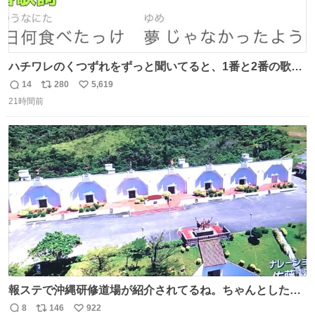
ハチワレのくつずれをずっと聞いてると、1番と2番の歌詞
のこの赤線の部分、本来なら絶対逆の方が歌詞の意味合っ
14
280
5,619
返
リ
い
てるのに急に話変えてるよねw晴れだっけ？雨だっけ？っ
21時間前
信
ポ
い
て言ってるのに急に食べ物の話になったり何食べたっけ？
数
ス
ね
って言ってるのに急に天気の話になったりとかwでもそこ
ト
数
数
がハチワレらしい！！
報ステで沖縄研修道場が紹介されてるね。ちゃんとした名
前出してないけど。#報道ステーション
8
146
922
返
リ
い