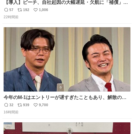
【導入】ピーチ、自社起因の大幅遅延・欠航に「補償」開
始へ news.livedoor.com/article/detail… 同社に起因する理
57
192
1,006
返
リ
い
由によって大幅遅延や欠航が発生した場合、乗客が負担し
22時間前
信
ポ
い
た宿泊費や交通費を、領収書の事後申請に基づき、国内線
数
ス
ね
は1人あたり上限1万円、国際線は上限2万円まで支払う。
ト
数
数
今年のM-1はエントリーが遅すぎたこともあり、解散の可
能性を作り出してからのスタート！！ 遅くなって申し訳な
32
939
9,700
返
リ
い
い🙏 エントリーナンバーは「GO!無策!」でかなり覚えやす
16時間前
信
ポ
い
い！応援をお願いすることになりそう！！
数
ス
ね
ト
数
数