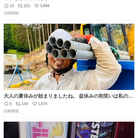
13
221
3,066
返
リ
い
19時間前
信
ポ
い
数
ス
ね
ト
数
数
大人の夏休みが始まりましたね。 盆休みの初笑いは私の現
場コスプレ マスターイーでお願いします！！
5
140
1,575
返
リ
い
20時間前
信
ポ
い
数
ス
ね
ト
数
数