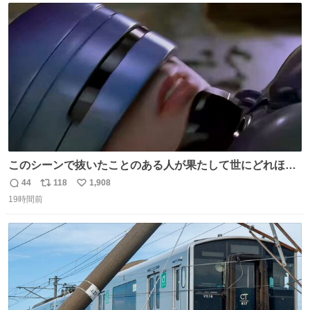
ト
数
数
このシーンで抜いたことのある人が果たして世にどれほど
いることか このアカウントに辿り着いた皆さんとは、ロボ
44
118
1,908
返
リ
い
コップ2についてこれからもぜひ語り合っていきたい
19時間前
信
ポ
い
数
ス
ね
ト
数
数