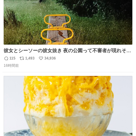
彼女とシーソーの彼女抜き 夜の公園って不審者が現れそう
で怖いんだよな
115
1,493
34,936
返
リ
い
16時間前
信
ポ
い
数
ス
ね
ト
数
数