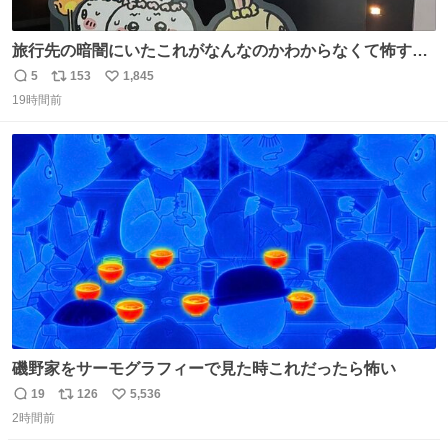
旅行先の暗闇にいたこれがなんなのかわからなくて怖すぎ
た 子どもたちも怖がりまくってた👻 ちいかわってこういう
5
153
1,845
返
リ
い
感じのお話なんですか…？
19時間前
信
ポ
い
数
ス
ね
ト
数
数
磯野家をサーモグラフィーで見た時これだったら怖い
19
126
5,536
返
リ
い
2時間前
信
ポ
い
数
ス
ね