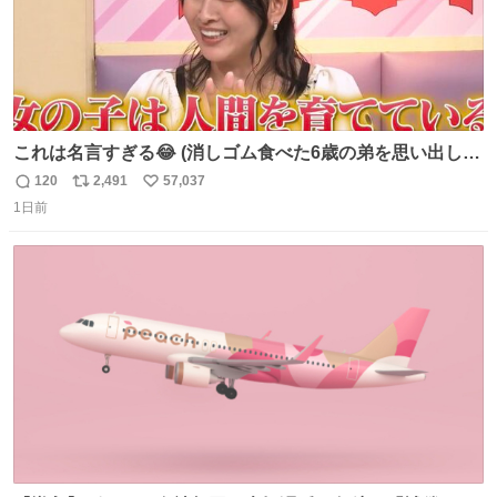
これは名言すぎる😂 (消しゴム食べた6歳の弟を思い出しな
がら)
120
2,491
57,037
返
リ
い
1日前
信
ポ
い
数
ス
ね
ト
数
数