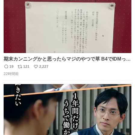
期末カンニングかと思ったらマジのやつで草 B4でIDMって
ことはおそらく就職だし、内定取り消し？ それと夏休み期
19
121
2,227
返
リ
い
間の停学って無意味じゃね？
22時間前
信
ポ
い
数
ス
ね
ト
数
数