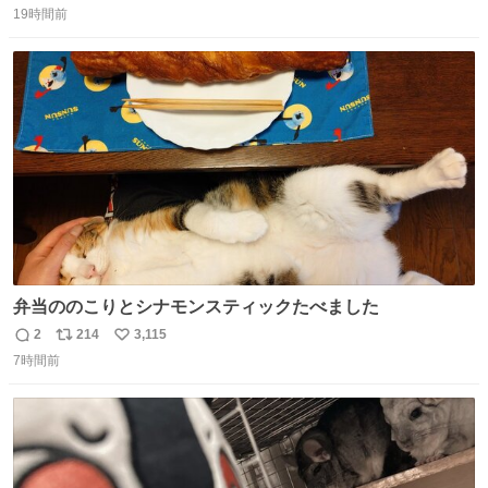
した。 うちの父は、トヨタカローラのボディをオート生産
19時間前
信
ポ
い
する、工業ロボットの製作者なんですが、 父が電動ベット
数
ス
ね
の配線をハンダで修理している横で、
ト
数
数
弁当ののこりとシナモンスティックたべました
2
214
3,115
返
リ
い
7時間前
信
ポ
い
数
ス
ね
ト
数
数