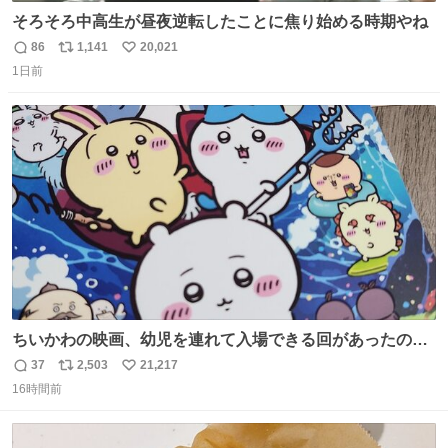
そろそろ中高生が昼夜逆転したことに焦り始める時期やね
86
1,141
20,021
返
リ
い
1日前
信
ポ
い
数
ス
ね
ト
数
数
ちいかわの映画、幼児を連れて入場できる回があったので
子どもを連れて観てきたんですけど、セイレーンの登場シ
37
2,503
21,217
返
リ
い
ーンで場内のベビーが一斉に泣き出してたのがとてもよい
16時間前
信
ポ
い
映画体験でした。
数
ス
ね
ト
数