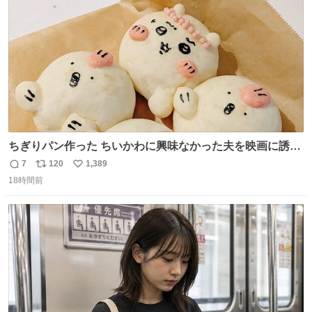
数
ちぎりパン作った ちいかわに興味なかった夫を映画に誘い
出すことに成功したからさァ、永遠のいのち食べさせてか
7
120
1,389
返
リ
い
ら観に行くねッ🎫
18時間前
信
ポ
い
数
ス
ね
ト
数
数