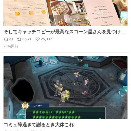
そしてキャッチコピーが最高なスコーン屋さんを見つけて
しまったので思わず買い込んでしまった。スコーンなんて
23
6,971
25,337
返
リ
い
パッサパサなほどええですからね。
23時間前
信
ポ
い
数
ス
ね
ト
数
数
コミュ障過ぎて謝るとき大体これ