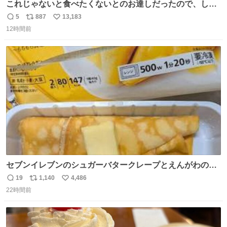
これじゃないと食べたくないとのお達しだったので、しっ
ぽ置き場係になっている
5
887
13,183
返
リ
い
12時間前
信
ポ
い
数
ス
ね
ト
数
数
セブンイレブンのシュガーバタークレープとえんがわの寿
司を探している人へ！ シュガーバタークレープは目黒、品
19
1,140
4,486
返
リ
い
川、蒲田、渋谷、川崎、横浜、鶴見、九州の一部エリア限
22時間前
信
ポ
い
定商品で8月5日に発注が終了したため店舗に置いてあると
数
ス
ね
ころ少ないですが見つけたら即買いです🤩❣️
ト
数
数