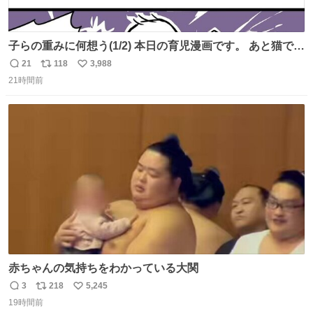
子らの重みに何想う(1/2) 本日の育児漫画です。 あと猫で
す。
21
118
3,988
返
リ
い
21時間前
信
ポ
い
数
ス
ね
ト
数
数
赤ちゃんの気持ちをわかっている大関
3
218
5,245
返
リ
い
19時間前
信
ポ
い