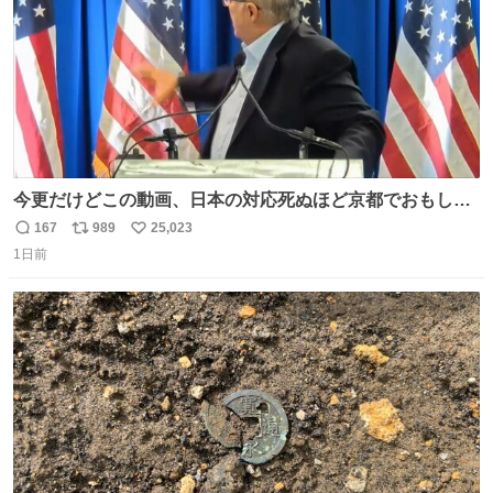
今更だけどこの動画、日本の対応死ぬほど京都でおもしろ
い。 なんなら敬語で丁寧に煽りまくってるの好き。笑
167
989
25,023
返
リ
い
1日前
信
ポ
い
数
ス
ね
ト
数
数