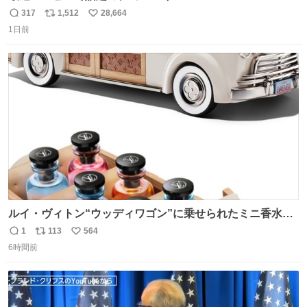
317
1,512
28,664
返
リ
い
1日前
信
ポ
い
数
ス
ね
ト
数
数
ルイ・ヴィトン“ウッディワゴン”に乗せられたミニ香水コ
フレ、グラデカラーのフレグランスケースも - fashion-
1
113
564
返
リ
い
press.net/news/149472
6時間前
信
ポ
い
数
ス
ね
ト
数
数