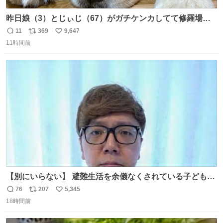
昨日娘（3）とじぃじ（67）がガチケンカしてて修羅場だ
ったんだけど、ふぉるては可能な限り平たくなってまし
11
369
9,647
返
リ
い
た。犬が1番空気読める。
11時間前
信
ポ
い
数
ス
ね
ト
数
数
【別にいらない】 避難生活を余儀なくされている子どもた
ちのためにヒカキンボックス1000個を寄付させていただき
76
207
5,345
返
リ
い
ました
18時間前
信
ポ
い
数
ス
ね