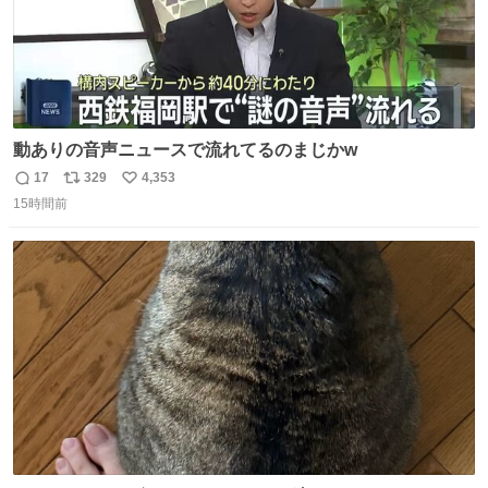
動ありの音声ニュースで流れてるのまじかw
17
329
4,353
返
リ
い
15時間前
信
ポ
い
数
ス
ね
ト
数
数