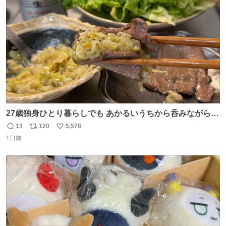
ト
数
数
27歳独身ひとり暮らしでも あかるいうちから呑みながらキ
ッチンでひとり焼肉できてしあわせだもん՞ o̴̶̷̥ ̫ o̴̶̷̥ ՞
13
120
5,578
返
リ
い
1日前
信
ポ
い
数
ス
ね
ト
数
数