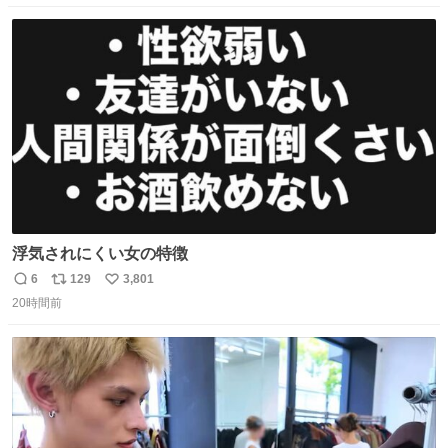
数
ス
ね
ト
数
数
浮気されにくい女の特徴
6
129
3,801
返
リ
い
20時間前
信
ポ
い
数
ス
ね
ト
数
数