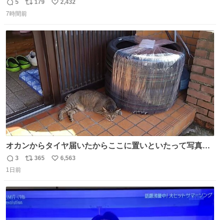
5
179
2,432
返
リ
い
7時間前
信
ポ
い
数
ス
ね
ト
数
数
オカンからタイヤ届いたからここに置いといたって写真送
られてきたけど明らかに猫が邪魔くさそうな顔してて草
3
365
6,563
返
リ
い
1日前
信
ポ
い
数
ス
ね
ト
数
数