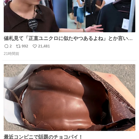
値札見て「正直ユニクロに似たやつあるよね」とか言い出
すの好きすぎるWWWWWWWWWWWWW こちら側と同じ
2
992
21,481
返
リ
い
感覚助かる🙂‍↕️🙂‍↕️🙂‍↕️
21時間前
信
ポ
い
数
ス
ね
ト
数
数
最近コンビニで話題のチョコパイ！