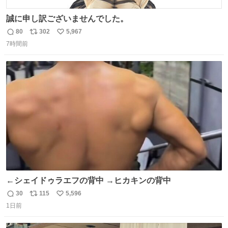
誠に申し訳ございませんでした。
80
302
5,967
返
リ
い
7時間前
信
ポ
い
数
ス
ね
ト
数
数
←シェイドゥラエフの背中 →ヒカキンの背中
30
115
5,596
返
リ
い
1日前
信
ポ
い
数
ス
ね