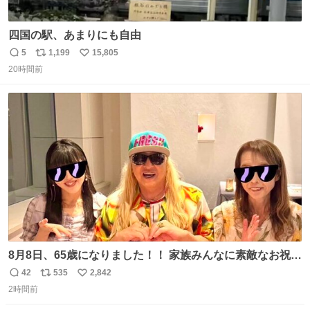
四国の駅、あまりにも自由
5
1,199
15,805
返
リ
い
20時間前
信
ポ
い
数
ス
ね
ト
数
数
8月8日、65歳になりました！！ 家族みんなに素敵なお祝い
をしてもらいました！！ 実は今年、家族に怪我が続いてい
42
535
2,842
返
リ
い
て、 6月には娘が左膝を脱臼。 そして先月は、奥さまが同
2時間前
信
ポ
い
じく左膝を骨折し、手術・入院となりました。
数
ス
ね