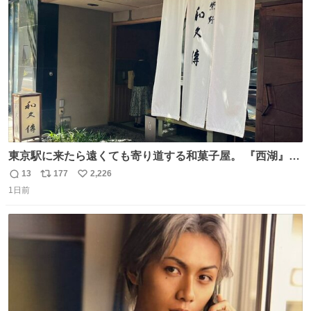
ト
数
数
東京駅に来たら遠くても寄り道する和菓子屋。 『西湖』と
いう笹に包まれ、蓮根の粉で出来た生菓子がたまらなく美
13
177
2,226
返
リ
い
味しい。 笹の香りと和三盆の風味、蓮粉のもちもちと特徴
1日前
信
ポ
い
ある食感は唯一無二。
数
ス
ね
ト
数
数