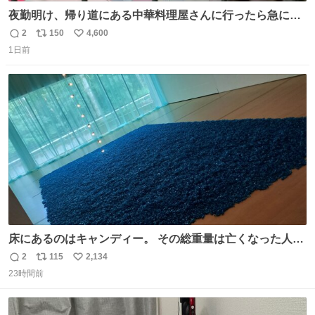
夜勤明け、帰り道にある中華料理屋さんに行ったら急に
「トイレニネコチャンイルヨ！ドウブツスキデショ！」と
2
150
4,600
返
リ
い
言われ(好きだけどさ……)とトイレ行ったらまじで可愛い
1日前
信
ポ
い
猫ちゃんがいた最大級のありがとうありがとうありがとう
数
ス
ね
ね〜〜〜！
ト
数
数
床にあるのはキャンディー。 その総重量は亡くなった人と
同等の重さだそうです。 鑑賞者は一つ持ち帰れますが、亡
2
115
2,134
返
リ
い
くなった人の一部を持ち帰っているような感覚になりまし
23時間前
信
ポ
い
た。 勇気を出して口に入れたら、ハッカ味😳✨ #ポーラ美
数
ス
ね
術館
ト
数