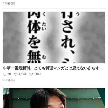
で、段差が生じた橋桁をジャッキアップしている様子をご
12時間前
信
ポ
い
紹介します。 引き続き、早期復旧に向けて着実に工事を進
数
ス
ね
めてまいります。 #NEXCO西日本 #熊本地震
ト
数
数
中華一番最新刊、とても料理マンガとは思えないあらすじ
の書き出ししてて最高
28
1,320
3,828
返
リ
い
20時間前
信
ポ
い
数
ス
ね
ト
数
数