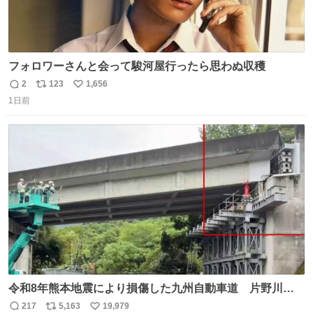
フォロワーさんと会って駿河屋行ったら思わぬ収穫
2
123
1,656
返
リ
い
1日前
信
ポ
い
数
ス
ね
ト
数
数
令和8年熊本地震により損傷した九州自動車道 片野川橋
（下り線）の復旧作業を行っています。 タイムラプス動画
217
5,163
19,979
返
リ
い