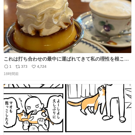
これは打ち合わせの最中に運ばれてきて私の理性を根こそ
ぎ奪い去ったプリンの写真です。
1
373
4,724
返
リ
い
18時間前
信
ポ
い
数
ス
ね
ト
数
数