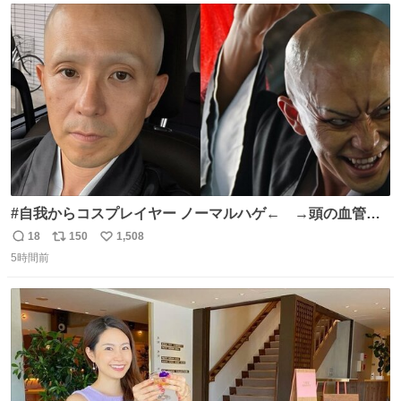
ト
数
数
#自我からコスプレイヤー ノーマルハゲ← →頭の血管パ
ンプアップハゲ
18
150
1,508
返
リ
い
5時間前
信
ポ
い
数
ス
ね
ト
数
数