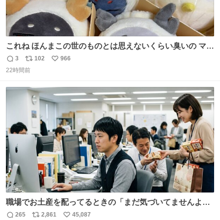
これね ほんまこの世のものとは思えないくらい臭いの マジ
で、死ぬほど、臭い 中に入ってる謎スクイーズのせいなん
3
102
966
返
リ
い
だけど
22時間前
信
ポ
い
数
ス
ね
ト
数
数
職場でお土産を配ってるときの「まだ気づいてませんよ」
的な演技が毎回シンドい。
265
2,861
45,087
返
リ
い