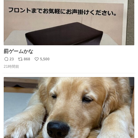
罰ゲームかな
23
868
5,500
返
リ
い
21時間前
信
ポ
い
数
ス
ね
ト
数
数