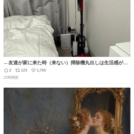
数
←友達が家に来た時（来ない）掃除機丸出しは生活感が出
てかっこ悪いなぁ →せや
2
123
1,765
返
リ
い
22時間前
信
ポ
い
数
ス
ね
ト
数
数