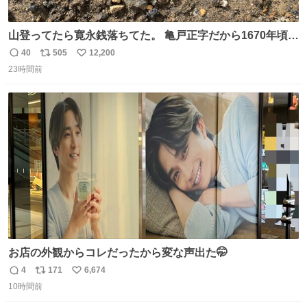
山登ってたら寛永銭落ちてた。 亀戸正字だから1670年頃に
鋳造されたもの。
40
505
12,200
返
リ
い
23時間前
信
ポ
い
数
ス
ね
ト
数
数
お店の外観からコレだったから変な声出た🤭
4
171
6,674
返
リ
い
10時間前
信
ポ
い
数
ス
ね