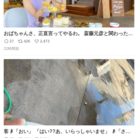
おばちゃんさ、正直言ってやるわ。 斎藤元彦と関わった事
でアンタはこれか先キラキラ輝けないんよ、残念ながら。
27
426
2,473
返
リ
い
#折田楓 #merchu
22時間前
信
ポ
い
数
ス
ね
ト
数
数
客👴「おい」 「はい??あ、いらっしゃいませ」 👴「さっ