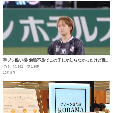
ト
数
数
手ブレ酷い😭 勉強不足でこの子しか知らなかったけど撮っ
てみた😓😓 #TravisJapan #Jリーグ #松倉海斗
5
102
1,305
返
リ
い
19時間前
信
ポ
い
数
ス
ね
ト
数
数