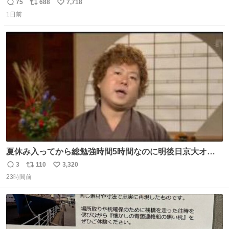
きからずっと水出しっぱなしでもったいないだろ」 「静電
75
688
7,718
返
リ
い
気を逃がし、熱くなった地面の温度を下げ、引火事故の防
1日前
信
ポ
い
止の為必要な作業です」 👴「水不足の昨今にもったいない
数
ス
ね
ことをするな!!」 それでは歌います、聞いてください 「井
ト
数
数
戸水」
夏休み入ってから総勉強時間5時間なのに明後日京大オー
プンで今これ
3
110
3,320
返
リ
い
23時間前
信
ポ
い
数
ス
ね
ト
数
数