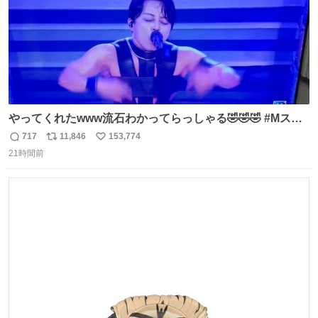
やってくれたwww流石わかってらっしゃる🤣🤣🤣 #Mステ
#西川貴教
717
11,846
153,774
返
リ
い
21時間前
信
ポ
い
数
ス
ね
ト
数
数