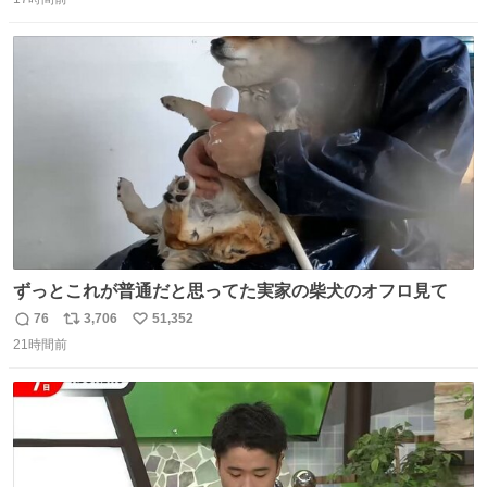
信
ポ
い
数
ス
ね
ト
数
数
ずっとこれが普通だと思ってた実家の柴犬のオフロ見て
76
3,706
51,352
返
リ
い
21時間前
信
ポ
い
数
ス
ね
ト
数
数