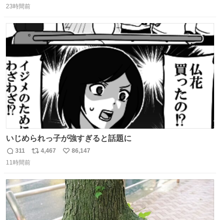
23時間前
信
ポ
い
数
ス
ね
ト
数
数
いじめられっ子が強すぎると話題に
311
4,467
86,147
返
リ
い
11時間前
信
ポ
い
数
ス
ね
ト
数
数