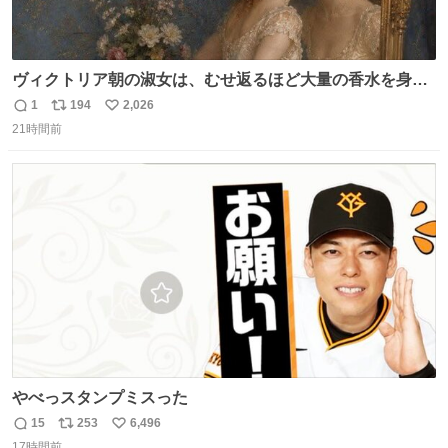
ヴィクトリア朝の淑女は、むせ返るほど大量の香水を身に
つけるものではないとされていた。それでも香水は、髪や
1
194
2,026
返
リ
い
肌の手入れと同じくらい、ヴィクトリア朝の女性達の美容
21時間前
信
ポ
い
習慣に欠かせないものだった。 当時の香水は、現在私たち
数
ス
ね
が知る香水よりも単純な組成で、その大部分は薔薇、菫、
ト
数
数
ベルガモット、
やべっスタンプミスった
15
253
6,496
返
リ
い
17時間前