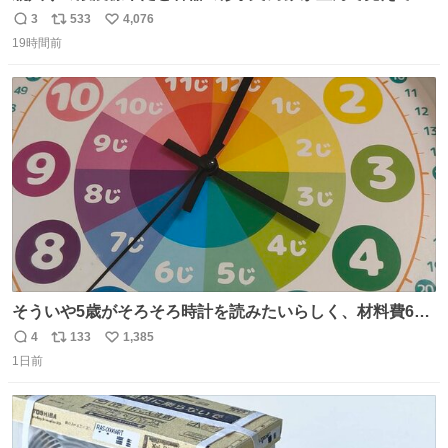
まうことから、なるべく歪みがない状態で観察しやすいよ
3
533
4,076
返
リ
い
うにこのような形で保存していると前に科博の先生から教
19時間前
信
ポ
い
えてもらった #国立科学博物館
数
ス
ね
ト
数
数
そういや5歳がそろそろ時計を読みたいらしく、材料費600
円で作れる知育時計作ってみた！ めっちゃ簡単！ ありがと
4
133
1,385
返
リ
い
う先人！
1日前
信
ポ
い
数
ス
ね
ト
数
数