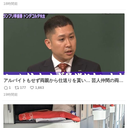
れ、すべての「0」ナンバープレートは抹消・無効化され
18時間前
信
ポ
い
ました。 ところが最近、その「0」ナンバープレートを装
数
ス
ね
着した車両が発見されました。 今でも残っていること自体
ト
数
数
が奇跡です……。
アルバイトもせず両親から仕送りを貰い… 芸人仲間の両親
のスネまでかじる!? ドンデコルテ銀次⚡️ 無料見逃し配信は
1
177
1,663
返
リ
い
こちらから ▶︎abema.go.link/gBLVb ◤しくじり先生
19時間前
信
ポ
い
ABEMAにて毎週最新話無料配信中◢ @10000nabe
数
ス
ね
@akmllube0617
ト
数
数