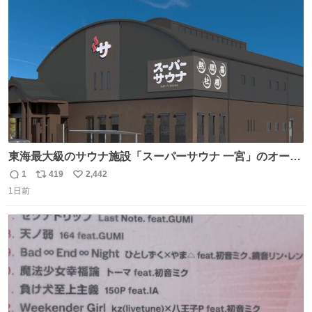
ト
数
数
東海最大級のサウナ施設「スーパーサウナ 一宮」のオープ
ン日が2026年9月8日に決定‼️ 5種類の本格サウナや4種類の
1
419
2,442
返
リ
い
⽔⾵呂、約50名が同時に休息できる休憩スペースなど、男
1日前
信
ポ
い
性が求める設備を極限まで突き詰めた「サウナの理想郷」
数
ス
ね
😍😍😍 ⬇️詳細ページ⬇️ supersento.com/chubu/aichi/ic…
ト
数
数