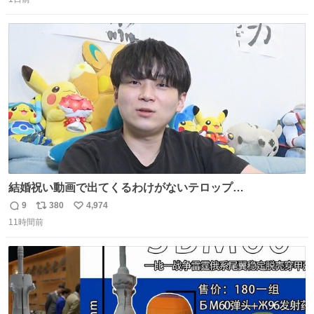
信
ポ
い
数
ス
ね
ト
数
数
結婚祝い動画で出てくるわけがないテロップ
youtu.be/4pJ7U22AYtw
9
380
4,974
返
リ
い
11時間前
信
ポ
い
数
ス
ね
ト
数
数