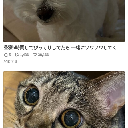
昼寝5時間してびっくりしてたら 一緒にソワソワしてくれ
た
5
1,436
38,166
返
リ
い
20時間前
信
ポ
い
数
ス
ね
ト
数
数