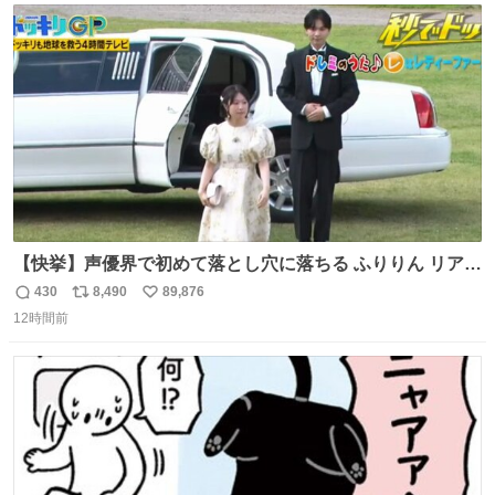
ト
数
数
【快挙】声優界で初めて落とし穴に落ちる ふりりん リアク
ションが最高過ぎる🤣 #ドッキリGP #降幡愛
430
8,490
89,876
返
リ
い
12時間前
信
ポ
い
数
ス
ね
ト
数
数