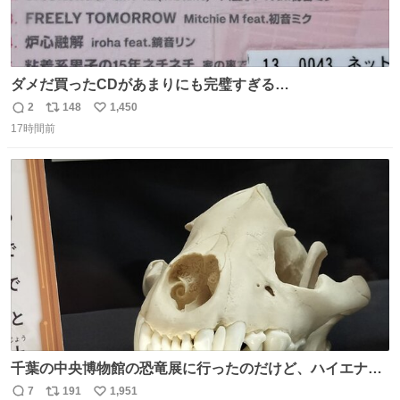
ダメだ買ったCDがあまりにも完璧すぎる…
2
148
1,450
返
リ
い
17時間前
信
ポ
い
数
ス
ね
ト
数
数
千葉の中央博物館の恐竜展に行ったのだけど、ハイエナの
鼻の奥の構造が素敵すぎて張り付いてしまった
7
191
1,951
返
リ
い