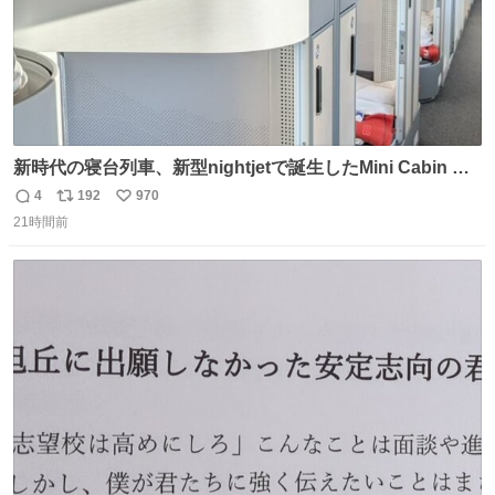
新時代の寝台列車、新型nightjetで誕生したMini Cabin ま
さに走るカプセルホテルといった感じで、一人旅で利用す
4
192
970
返
リ
い
るのにはちょうどいい設備。 他の人も言ってましたが、サ
21時間前
信
ポ
い
ンライズの後継に欲しい…
数
ス
ね
ト
数
数