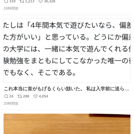
む・・・・！？ ⚠️よい子は絶対マネしないでね⚠️ #夏休み
319
1,213
36,328
返
リ
い
の自由研究
16時間前
信
ポ
い
数
ス
ね
ト
数
数
これ本当に首がもげるくらい頷いた。 私は入学前に送られ
てきた、大学のサークル紹介冊子を見た時点で終わりを感
24
288
4,054
返
リ
い
じたので、女子大でもないくせに偏差値の高い大学のイン
20時間前
信
ポ
い
カレサークルに突撃して所属するという奇行で事なきを得
数
ス
ね
た。 高偏差値に行けないならせめてそれくらいした方が予
ト
数
数
後がいいです。 https://t.co/9nMHIrETkw