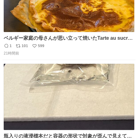
ベルギー家庭の母さんが思い立って焼いたTarte au sucre
は「砂糖のケーキ」。パイ生地に砂糖をたっぷり振りか
1
101
599
返
リ
い
け、クリームと卵の液を注いで焼くだけ。溶けた砂糖はね
21時間前
信
ポ
い
っとり甘い層になり、懐かしい味。「フランス北部とベル
数
ス
ね
ギーのだよ」というこれ、素朴な焼菓子に見えてナポレオ
ト
数
数
ン戦争の歴史があった。
瓶入りの液浸標本だと容器の形状で対象が歪んで見えてし