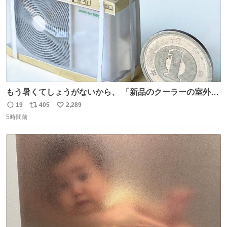
もう暑くてしょうがないから、 「新品のクーラーの室外機
のミニチュア」 でも見ていってよ
19
405
2,289
返
リ
い
5時間前
信
ポ
い
数
ス
ね
ト
数
数