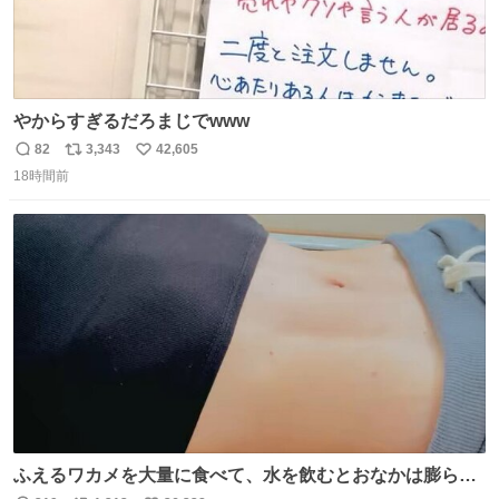
やからすぎるだろまじでwww
82
3,343
42,605
返
リ
い
18時間前
信
ポ
い
数
ス
ね
ト
数
数
ふえるワカメを大量に食べて、水を飲むとおなかは膨ら