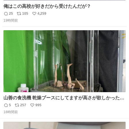
俺はこの高校が好きだから受けたんだが？
25
105
4,259
返
リ
い
19時間前
信
ポ
い
数
ス
ね
ト
数
数
山善の食洗機 乾燥ブースにしてますが高さが欲しかったの
でコレクションケースを置くだけのツルセコ改造 扉が手前
5
257
995
返
リ
い
に開き天井の温度もしっかり上がるのでかなり使いやすく
18時間前
信
ポ
い
なりました😎
数
ス
ね
ト
数