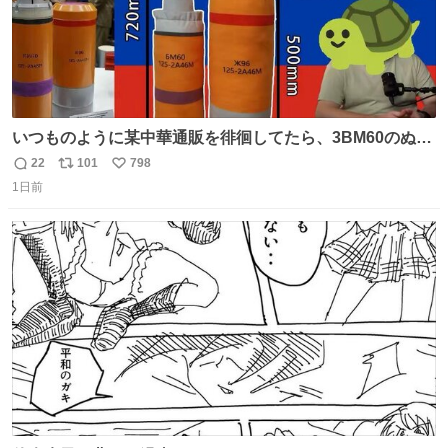
いつものように某中華通販を徘徊してたら、3BM60のぬい
ぐるみを発見してしまった…。
22
101
798
返
リ
い
1日前
信
ポ
い
数
ス
ね
ト
数
数