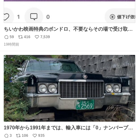
ちいかわ映画特典のボンドロ、不要ならその場で受け取り
辞退すれば良いのに白々しい
59
416
7,539
返
リ
い
19時間前
信
ポ
い
数
ス
ね
ト
数
数
1970年から1991年までは、輸入車には「0」ナンバープレ
ートが使用されていました。 その後、この制度は廃止さ
3
106
935
返
リ
い