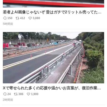
若者よAI画像じゃないぞ 昔はガチで2リットル売ってたん
やでw
150
412
3,080
返
リ
い
5時間前
信
ポ
い
数
ス
ね
ト
数
数
Xで寄せられた多くの応援や温かいお言葉が、復旧作業に
携わる社員の大きな励みとなっております。ありがとうご
24
386
1,900
返
リ
い
ざいます。 九州道
2時間前
信
ポ
い
数
ス
ね