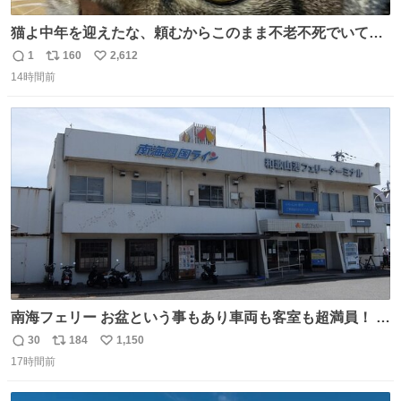
猫よ中年を迎えたな、頼むからこのまま不老不死でいてく
れ…と願ってから、いや人間の家族が死に絶えて猫だけこ
1
160
2,612
返
リ
い
の世に置いていくなんてひどいことはできない…と思って
14時間前
信
ポ
い
から、猫のこの可愛さと愛嬌なら未来永劫ほかの人間に可
数
ス
ね
愛がられて困ることもなかろうなと思ったのでやっぱり猫
ト
数
数
よ不老不死でいてくれ
南海フェリー お盆という事もあり車両も客室も超満員！ 廃
止になったらどうなるのコレ？
30
184
1,150
返
リ
い
17時間前
信
ポ
い
数
ス
ね