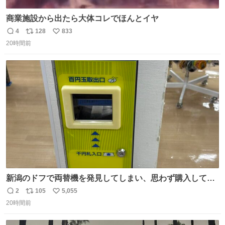
商業施設から出たら大体コレでほんとイヤ
4
128
833
返
リ
い
20時間前
信
ポ
い
数
ス
ね
ト
数
数
新潟のドフで両替機を発見してしまい、思わず購入してし
まい大阪に発送するイベントが発生
2
105
5,055
返
リ
い
20時間前
信
ポ
い
数
ス
ね