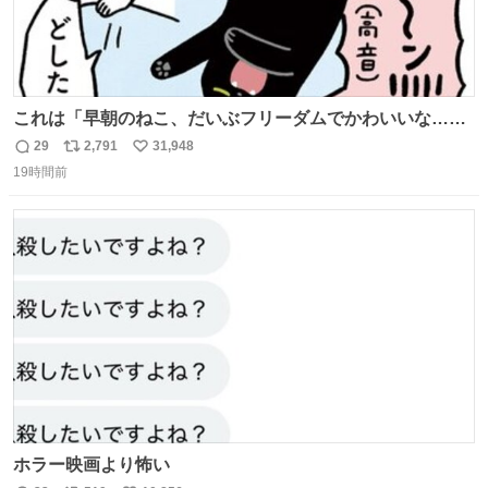
これは「早朝のねこ、だいぶフリーダムでかわいいな…」
の絵日記です🎐
29
2,791
31,948
返
リ
い
19時間前
信
ポ
い
数
ス
ね
ト
数
数
ホラー映画より怖い