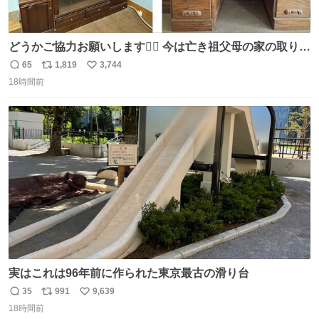
どうかご協力お願いします🙇‍♂️ 今は亡き祖父母の家の取り壊
しが決まり、どうしても処分して欲しくない食器棚と机の
65
1,819
3,744
返
リ
い
引き取り手を探しております この2つは私の祖母が当初一
18時間前
信
ポ
い
目惚れで購入したもので、祖母はc型肝炎で58歳という若
数
ス
ね
さで亡くなりましたが、この家具達をとても大切にしてお
ト
数
数
りました 続く↓
実はこれは96年前に作られた東京最古の滑り台
35
991
9,639
返
リ
い
18時間前
信
ポ
い