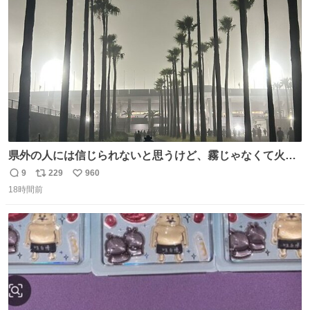
ト
数
数
県外の人には信じられないと思うけど、霧じゃなくて火山
灰です🌋 #桜島
9
229
960
返
リ
い
18時間前
信
ポ
い
数
ス
ね
ト
数
数