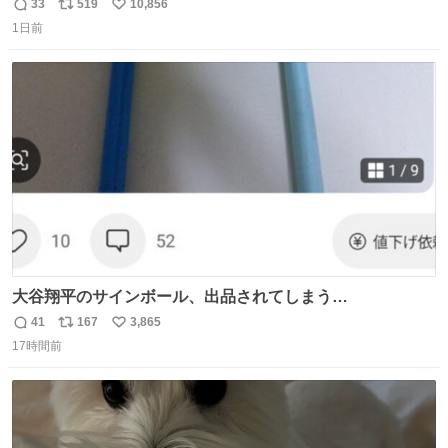
33
519
10,856
返
リ
い
1日前
信
ポ
い
数
ス
ね
ト
数
数
大谷翔平のサインボール、出品されてしまう…
41
167
3,865
返
リ
い
17時間前
信
ポ
い
数
ス
ね
ト
数
数