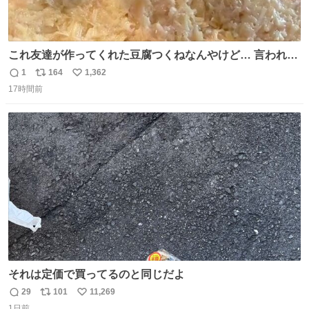
これ友達が作ってくれた豆腐つくねなんやけど… 言われる
まで豆腐って気づかなかった🤣✨ふわふわで食べ応えある
1
164
1,362
返
リ
い
し普通につくねより好きかもしれん🥹🤍 ダイエット中でも
17時間前
信
ポ
い
罪悪感なく食べられるの最高👇
数
ス
ね
ト
数
数
それは定価で買ってるのと同じだよ
29
101
11,269
返
リ
い
1日前