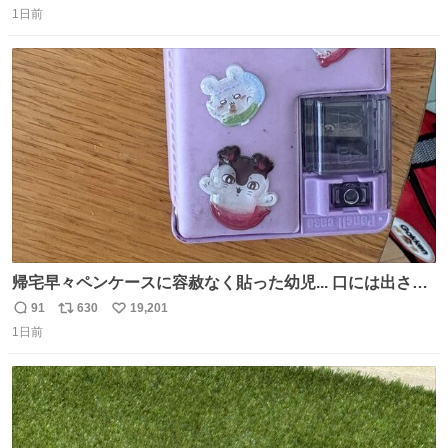
1日前
信
ポ
い
数
ス
ね
ト
数
数
帰宅早々ペンケースに容赦なく貼った幼児... 口には出さぬ
が勿体無い精神で心がざわつく.....ッ
91
630
19,201
返
リ
い
1日前
信
ポ
い
数
ス
ね
ト
数
数