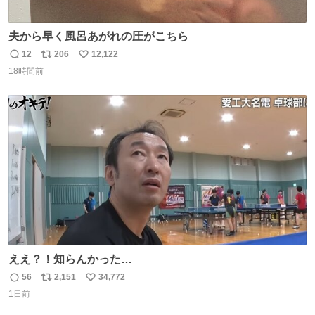
夫から早く風呂あがれの圧がこちら
12
206
12,122
返
リ
い
18時間前
信
ポ
い
数
ス
ね
ト
数
数
ええ？！知らんかった…
56
2,151
34,772
返
リ
い
1日前
信
ポ
い
数
ス
ね