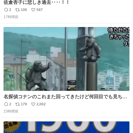
佐倉杏子に悲しき過去‥‥！！
2
106
587
返
リ
い
17時間前
信
ポ
い
数
ス
ね
ト
数
数
名探偵コナンのこれまた回ってきたけど何回目でも見ちゃ
う魔力あるのよな
2
179
2,002
返
リ
い
23時間前
信
ポ
い
数
ス
ね
ト
数
数