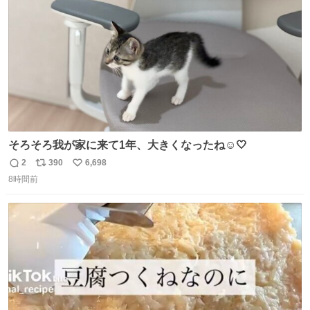
数
そろそろ我が家に来て1年、大きくなったね☺️🤍
2
390
6,698
返
リ
い
8時間前
信
ポ
い
数
ス
ね
ト
数
数