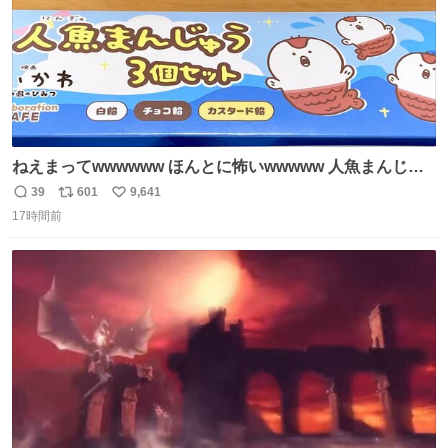
ねえまってwwwwww ほんとに怖いwwwww 人魚まんじゅ
う買ってきたから私も永遠のいのちを…ぐへへ…と思いな
39
601
9,641
返
リ
い
がら1つ食べたら 奥歯欠けたんだけど！！！！？？？ しか
17時間前
信
ポ
い
もガッツリ😭 まんじゅうだよ？？？？？？ ガリッて言っ
数
ス
ね
たから何？と思って口から出したら自分の歯wwwwww セ
ト
数
数
イレーンの呪いじゃん😭