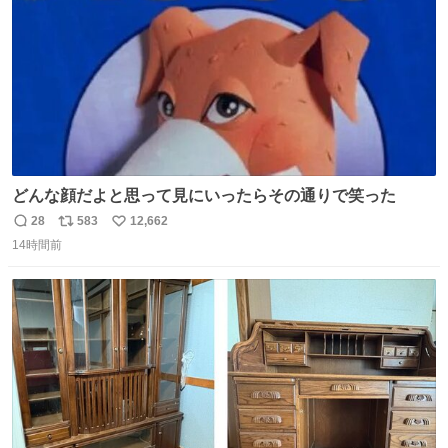
どんな顔だよと思って見にいったらその通りで笑った
28
583
12,662
返
リ
い
14時間前
信
ポ
い
数
ス
ね
ト
数
数