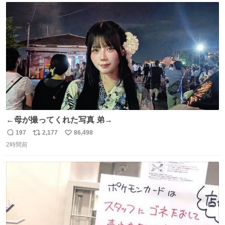
ト
数
数
←母が撮ってくれた写真 弟→
197
2,177
86,498
返
リ
い
2時間前
信
ポ
い
数
ス
ね
ト
数
数