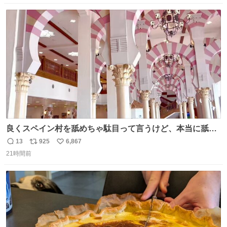
数
ス
ね
ト
数
数
良くスペイン村を舐めちゃ駄目って言うけど、本当に舐め
ちゃ行けないのはスペィン村ホテル🏛🏨 だってロビーから
13
925
6,867
返
リ
い
中庭抜けるだけでこの有様🤩 ディズニーホテル泊まってる
21時間前
信
ポ
い
場所じゃない。 5年振りの志摩スペイン村パルケエスパー
数
ス
ね
ニャは益々素晴らしい場所になってる
ト
数
数