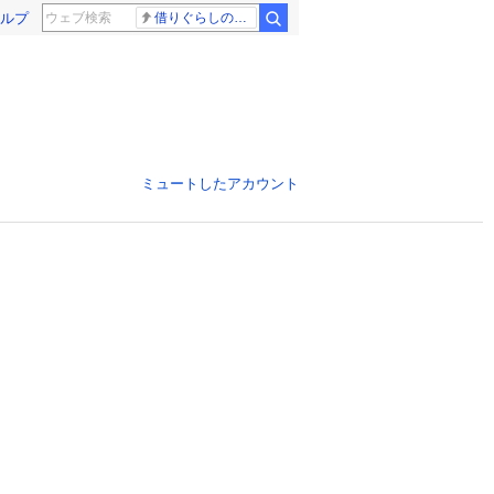
ルプ
借りぐらしのアリエッティ 耳をすませば
ミュートしたアカウント