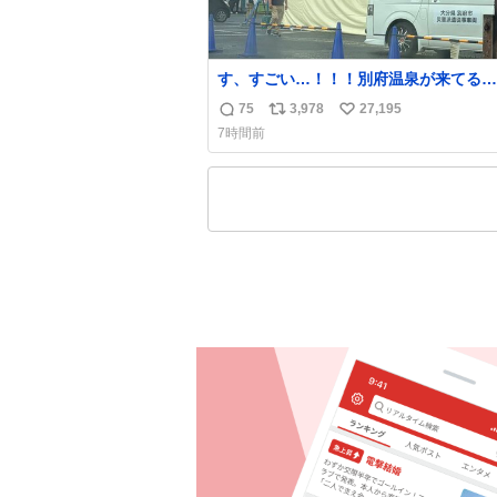
す、すごい…！！！別府温泉が来てる…
これはどれぐらい待つんだろう…
75
3,978
27,195
返
リ
い
7時間前
信
ポ
い
数
ス
ね
ト
数
数