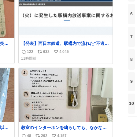
6
7
突き
【発表】西日本鉄道、駅構内で流れた“不適切
音声”に声明「被害届も検討」
122
632
4,045
返
リ
い
news.livedoor.com/article/detail… 4日に西
11時間前
8
鉄福岡（天神）駅および薬院駅で発生した駅
信
ポ
い
構内放送事案について声明を公表した。「第
数
ス
ね
三者によって駅構内放送設備に外部から不正
ト
数
に音声が流された可能性も含めて確認を実
数
9
施」と説明した。
10
以外
教室のインターホンを鳴らしても、なかなか
年くら
誰も出ないことがあります…。 もしかすると
48
292
4,157