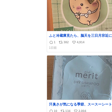
ふと冷蔵庫見たら、脳天を三日月宗近に
刺されてるくりまんじゅうパイセンが
1
382
4,914
返
リ
い
1日前
信
ポ
い
数
ス
ね
ト
数
数
汗臭さが気になる季節、スースーシート
だと、これがとにかくスッキリする。2
10
134
2,004