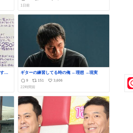
返
リ
い
おじさ
「電話の出方」に困っているのかもしれませ
1日前
トに
ん。 そこで「何を話せばいいか」が見える手
信
ポ
い
てあ
引きを用意して、安心して電話に出られるよ
数
ス
ね
襟足
うにします。 インターホンの応対も大切なコ
ト
数
ミュニケーションの学びです。
数
する
ギターの練習してる時の俺 ←理想 →現実
ものを
9
151
3,606
返
リ
い
22時間前
い。
信
ポ
い
まな
数
ス
ね
ト
数
数