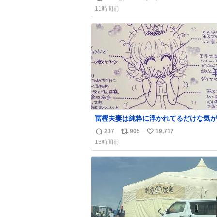
返
リ
い
い前に #生活は踊る で紹介したやつ。
11時間前
んにもおばさんにもオススメだ。ドラス
信
ポ
い
売ってるぞ。ドライシャンプーって書い
数
ス
ね
るけど汗拭きシートみたいなもの。耳裏
ト
数
首筋がんがん拭いて汗臭不安を解消。
数
冨樫夫妻は純粋に浮かれてるだけな気が
な〜 全アはここに自分の市場価値的な
237
905
19,717
返
リ
い
上乗せするので、 すっぴん＆寝起きのボサボ
13時間前
サ頭でも「今日も可愛いね」が止まらな
信
ポ
い
放っておくと永遠に髪撫でてきて作業進
数
ス
ね
い() 156cm40kg、年中日焼け止めとお友達の
ト
数
私より綺麗な手やめてもろて とか言う
数