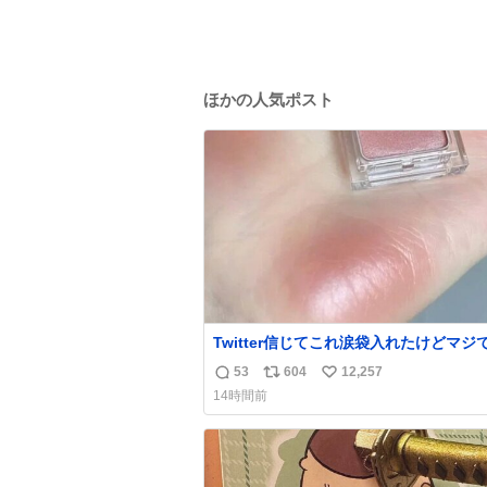
ほかの人気ポスト
Twitter信じてこれ涙袋入れたけどマジ
た…ありがとう…
53
604
12,257
返
リ
い
14時間前
信
ポ
い
数
ス
ね
ト
数
数