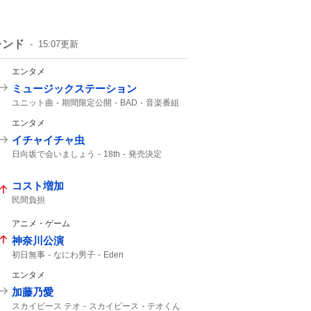
レンド
15:07
更新
エンタメ
ミュージックステーション
ユニット曲
期間限定公開
BAD
音楽番組
M!LK
ATEEZ
エンタメ
イチャイチャ虫
日向坂で会いましょう
18th
発売決定
9月30
コスト増加
民間負担
アニメ・ゲーム
神奈川公演
初日無事
なにわ男子
Eden
エンタメ
加藤乃愛
スカイピース テオ
スカイピース
テオくん