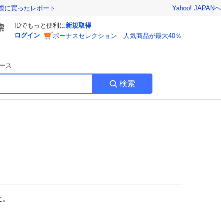
Yahoo! JAPAN
ヘ
実際に買ったレポート
IDでもっと便利に
新規取得
ログイン
ボーナスセレクション 人気商品が最大40％
ース
検索
た。