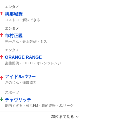
3年半
インスタグラム
エンタメ
與那城奨
コストコ
解決できる
エンタメ
市村正親
光一さん
井上芳雄
ミス
エンタメ
ORANGE RANGE
楽曲提供
EIGHT
オレンジレンジ
ORANGERANGE
SUPER EIGHT
カレーが食べたい
横山さん
大倉さん
アイドルパワー
さのじん
撮影協力
スポーツ
チャヴリッチ
劇的すぎる
横浜FM
劇的逆転
J1リーグ
PK
ライブ配信中
明治安田
12分
J1
20位まで見る