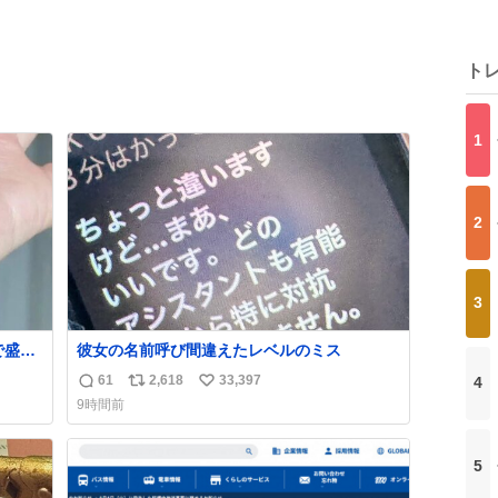
ト
1
2
3
で盛れ
彼女の名前呼び間違えたレベルのミス
61
2,618
33,397
4
返
リ
い
9時間前
信
ポ
い
数
ス
ね
ト
数
5
数