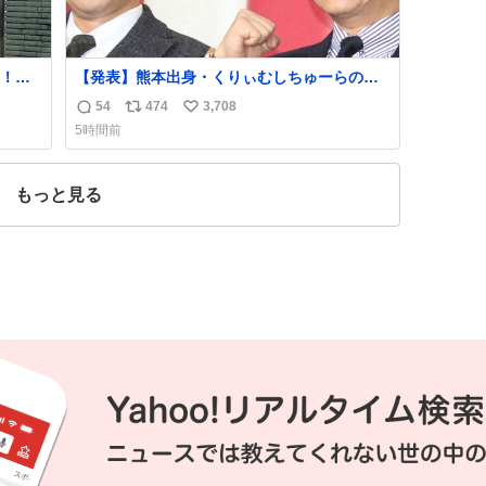
！！
【発表】熊本出身・くりぃむしちゅーらの所
属事務所、被災地に義援金寄付
54
474
3,708
返
リ
い
news.livedoor.com/article/detail… くりぃむ
5時間前
しちゅーやマツコ、有働由美子らが所属する
信
ポ
い
芸能事務所「チャッターボックス」が7日、公
数
ス
ね
式サイトを更新。熊本地震の被災地支援のた
ト
数
もっと見る
め義援金を寄付したことを公表した。
数