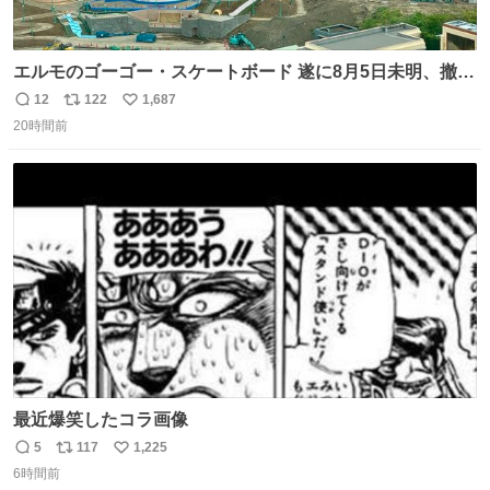
エルモのゴーゴー・スケートボード 遂に8月5日未明、撤
去… ←4日朝 5日朝→ #USJファン #ワンダーランド
12
122
1,687
返
リ
い
20時間前
信
ポ
い
数
ス
ね
ト
数
数
最近爆笑したコラ画像
5
117
1,225
返
リ
い
6時間前
信
ポ
い