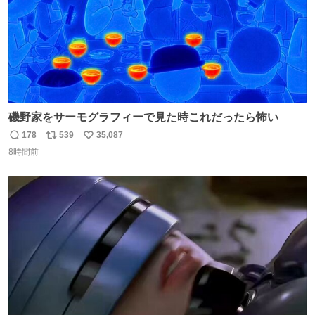
磯野家をサーモグラフィーで見た時これだったら怖い
178
539
35,087
返
リ
い
8時間前
信
ポ
い
数
ス
ね
ト
数
数