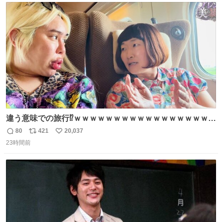
じられております」 でコンソメスープ吹き出しそうになり
ト
数
数
ましたw
違う意味での旅行⁉️ｗｗｗｗｗｗｗｗｗｗｗｗｗｗｗｗｗｗ
ｗ
80
421
20,037
返
リ
い
23時間前
信
ポ
い
数
ス
ね
ト
数
数