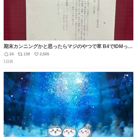
期末カンニングかと思ったらマジのやつで草 B4でIDMって
ことはおそらく就職だし、内定取り消し？ それと夏休み期
24
139
2,505
返
リ
い
間の停学って無意味じゃね？
1日前
信
ポ
い
数
ス
ね
ト
数
数