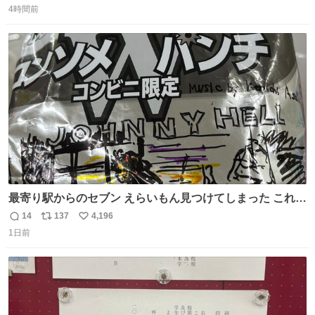
席（アリーナ）：約1.4万人 A席（1階スタンド）：約2.5万
4時間前
信
ポ
い
人 B席（2階スタンド）：約1.5万人 一番席数が多いA席は
数
ス
ね
一次だけで全枠出し切るわけないし、二次からは全体の3
ト
数
数
割を占める
最寄り駅からのセブン えらいもん見つけてしまった これ売
ってくれへんかな… #浅井健一 #ポテチ #ロックの名盤
14
137
4,196
返
リ
い
1日前
信
ポ
い
数
ス
ね
ト
数
数