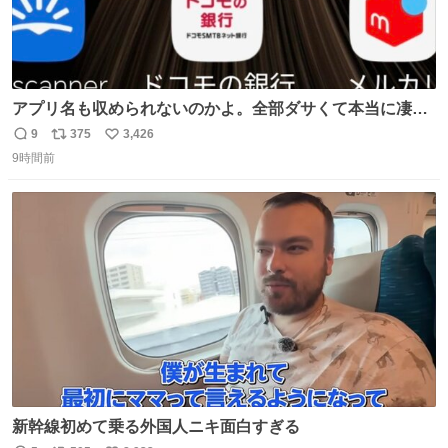
アプリ名も収められないのかよ。全部ダサくて本当に凄
い。 https://t.co/LemyLGyVkR
9
375
3,426
返
リ
い
9時間前
信
ポ
い
数
ス
ね
ト
数
数
新幹線初めて乗る外国人ニキ面白すぎる