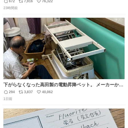
672
7,916
76,322
返
リ
い
23時間前
信
ポ
い
数
ス
ね
ト
数
数
下がらなくなった高田製の電動昇降ベット。 メーカーから
は、完全に見放されたんですが、 見事に85歳の父が治しま
294
3,837
40,062
返
リ
い
した。 うちの父は、トヨタカローラのボディをオート生産
1日前
信
ポ
い
する、工業ロボットの製作者なんですが、 父が電動ベット
数
ス
ね
の配線をハンダで修理している横で、
ト
数
数