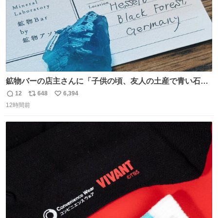
鉱物バーの店主さんに「子供の頃、友人の土産で青い石を
貰って、それがすごく気に入ってたのに、いつかの引越し
12
648
6,394
返
リ
い
で無くしてしまった」という話をしたら、 「お土産で買っ
12時間前
信
ポ
い
てきたくらいの価格感なら、ドイツの黒い森のフローライ
数
ス
ね
トかな…」と当たりつけてもらった。確かにこんな感じだ
ト
数
数
った気がする 凄い