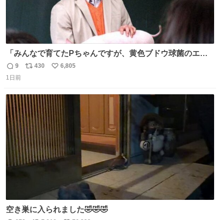
「みんなで育てたPちゃんですが、黄色ブドウ球菌のエン
テロトキシン（耐熱性毒素）が検出されたので、議論する
9
430
6,805
返
リ
い
までもなく処分が決まりました」
1日前
信
ポ
い
数
ス
ね
ト
数
数
空き巣に入られました🤣🤣🤣