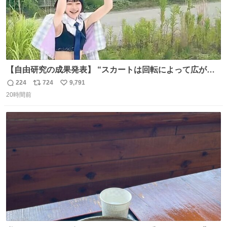
【自由研究の成果発表】 “スカートは回転によって広がる
が、岡澤恋によって270°までなら広がらずに回転が可能な
224
724
9,791
返
リ
い
ことが証明された！”
20時間前
信
ポ
い
数
ス
ね
ト
数
数