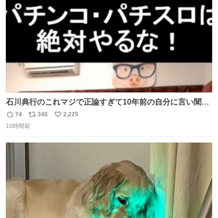
数
石川典行のこれマジで正論すぎて10年前の自分に言い聞か
せたい
74
340
2,225
返
リ
い
10時間前
信
ポ
い
数
ス
ね
ト
数
数