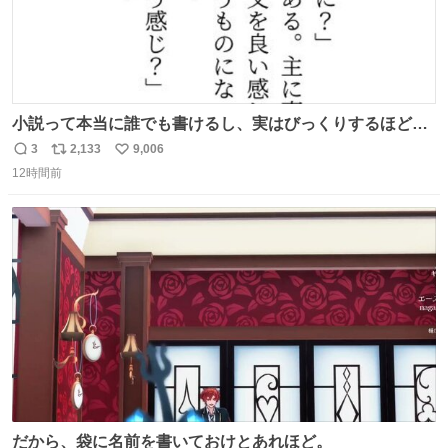
小説って本当に誰でも書けるし、実はびっくりするほど自
由だし、みんなもっと好きに文字で遊べばいいんじゃない
3
2,133
9,006
返
リ
い
かなって思うよ〜
12時間前
信
ポ
い
数
ス
ね
ト
数
数
だから、袋に名前を書いておけとあれほど。