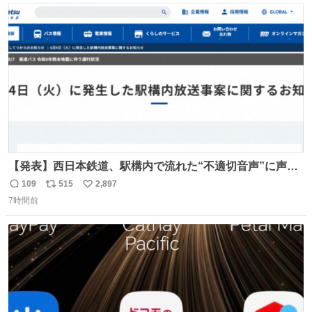
ト
数
数
【発表】西日本鉄道、駅構内で流れた“不適切音声”に声明
「被害届も検討」 news.livedoor.com/article/detail… 4日
109
515
2,897
返
リ
い
に西鉄福岡（天神）駅および薬院駅で発生した駅構内放送
7時間前
信
ポ
い
事案について声明を公表した。「第三者によって駅構内放
数
ス
ね
送設備に外部から不正に音声が流された可能性も含めて確
ト
数
数
認を実施」と説明した。