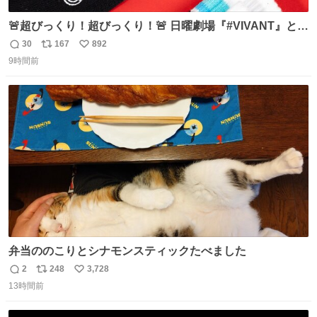
🚨超びっくり！超びっくり！🚨 日曜劇場『#VIVANT』と
ファミマの #コンビニエンスウェア がコラボ！ 🧦ラインソ
30
167
892
返
リ
い
ックス 🟦今治タオルハンカチ 「いいね」「保存」してファ
9時間前
信
ポ
い
ミマへGO👀
数
ス
ね
ト
数
数
弁当ののこりとシナモンスティックたべました
2
248
3,728
返
リ
い
13時間前
信
ポ
い
数
ス
ね