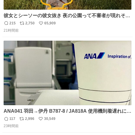
彼女とシーソーの彼女抜き 夜の公園って不審者が現れそう
で怖いんだよな
215
2,750
65,909
返
リ
い
21時間前
信
ポ
い
数
ス
ね
ト
数
数
ANA041 羽田→伊丹 B787-8 / JA818A 使用機到着遅れにつ
き 「安全に支障ない範囲で1分1秒でも遅延回復に努めてお
117
2,996
30,549
返
リ
い
ります」と機長の気合い十分！ が、フライトは順調に進み
23時間前
信
ポ
い
すぎ… 「飛ばしすぎたせいか現在奈良県上空での待機を命
数
ス
ね