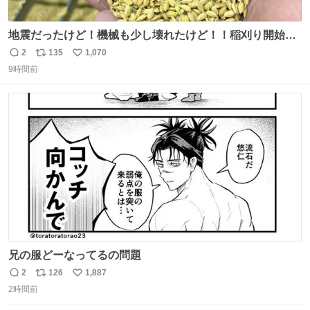
地震だったけど！機械も少し壊れたけど！！稲刈り開始
や！！！🌾 米食べてね！！！！！www たかきライスセン
2
135
1,070
返
リ
い
ター起動します😂
9時間前
信
ポ
い
数
ス
ね
ト
数
数
兄の服どーなってるの問題
2
126
1,887
返
リ
い
2時間前
信
ポ
い
数
ス
ね