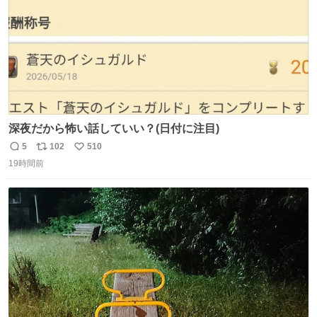
深夜だから怖い話していい？(日付に注目)
5
102
510
返
リ
い
19時間前
信
ポ
い
数
ス
ね
ト
数
数