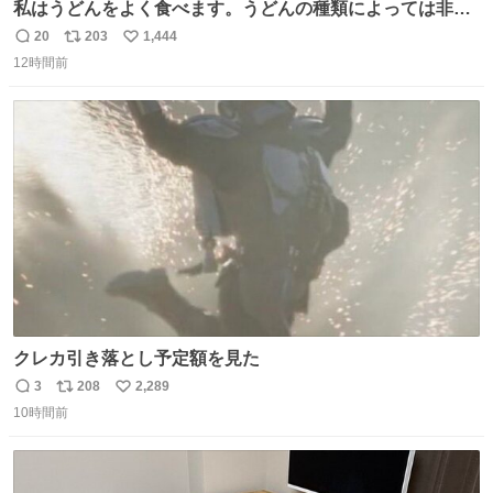
私はうどんをよく食べます。うどんの種類によっては非常
食にもなります。生うどんは消費期限が短く、冷凍うどん
20
203
1,444
返
リ
い
は長持ちする代わりに停電に弱いので、乾麺タイプのうど
12時間前
信
ポ
い
んなら水分が少なく長期保存するのにおすすめです。アル
数
ス
ね
ファ化米や缶詰など、色々な非常食がありますが、うどん
ト
数
数
もいかがでしょうか？
クレカ引き落とし予定額を見た
3
208
2,289
返
リ
い
10時間前
信
ポ
い
数
ス
ね
ト
数
数