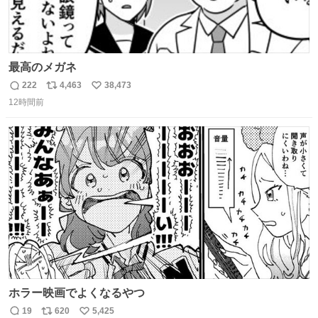
最高のメガネ
222
4,463
38,473
返
リ
い
12時間前
信
ポ
い
数
ス
ね
ト
数
数
ホラー映画でよくなるやつ
19
620
5,425
返
リ
い