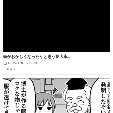
ト
数
数
頭がおかしくなったかと思う拡大率
https://t.co/n1bPnS7x1h
4
128
1,601
返
リ
い
10時間前
信
ポ
い
数
ス
ね
ト
数
数