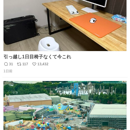
引っ越し1日目椅子なくて今これ
31
117
13,432
返
リ
い
1日前
信
ポ
い
数
ス
ね
ト
数
数