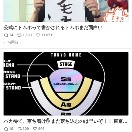
公式にトムホって書かされるトムホまだ面白い
14
1,603
31,051
返
リ
い
20時間前
信
ポ
い
数
ス
ね
ト
数
数
バカ待て、落ち着け✋ まだ落ち込むのは早いぞ！！ 東京ド
ームの最大キャパ5.5万人に対して席数の配分はだいたい S
10
109
906
返
リ
い