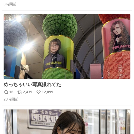
3時間前
信
ポ
い
数
ス
ね
ト
数
数
めっちゃいい写真撮れてた
16
2,439
12,099
返
リ
い
23時間前
信
ポ
い
数
ス
ね
ト
数
数