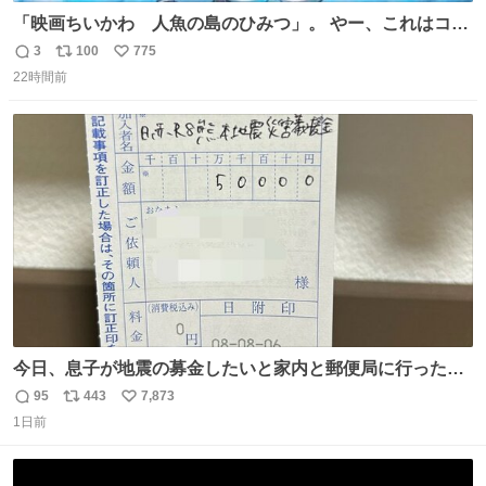
「映画ちいかわ 人魚の島のひみつ」。 やー、これはコワ
イ、コワイ、映画でした。 可愛い夏休みのアニメで、「七
3
100
775
返
リ
い
人の侍」なのかと観ていたら… 相容れぬ者同士の対立と相
22時間前
信
ポ
い
克。 傍観者の罪… 罪から逃れることのできない恐怖… 復
数
ス
ね
讐の妄執… 娯楽映画、ファミリー映画と思ったら、大やけ
ト
数
数
どします。
今日、息子が地震の募金したいと家内と郵便局に行ったみ
たいです。おもちゃとか買う選択肢もあったと思うけど、
95
443
7,873
返
リ
い
自分で貯めてた2万円を役に立てて欲しい、みんなも元気
1日前
信
ポ
い
になって欲しいと。家内も一緒に募金したので、自分も何
数
ス
ね
かできたらなぁと思いました。
ト
数