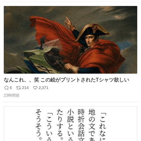
数
ス
ね
ト
数
数
なんこれ、、笑 この絵がプリントされたTシャツ欲しい
6
214
2,371
返
リ
い
23時間前
信
ポ
い
数
ス
ね
ト
数
数