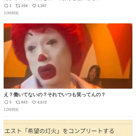
1
104
1,347
返
リ
い
22時間前
信
ポ
い
数
ス
ね
ト
数
数
え？働いてないの？それでいつも笑ってんの？
5
843
4,572
返
リ
い
12時間前
信
ポ
い
数
ス
ね
ト
数
数