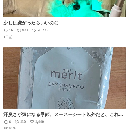
少しは嫌がったらいいのに
16
923
26,723
返
リ
い
1日前
信
ポ
い
数
ス
ね
ト
数
数
汗臭さが気になる季節、スースーシート以外だと、これが
とにかくスッキリする。2年くらい前に #生活は踊る で紹
6
110
1,449
返
リ
い
介したやつ。おじさんにもおばさんにもオススメだ。ドラ
8時間前