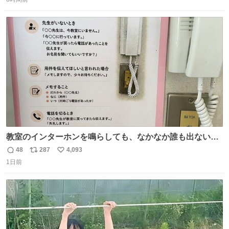
信
ポ
い
ストに売ってるぞ。ドライシャンプーって書いてあるけど
数
ス
ね
汗拭きシートみたいなもの。耳裏襟足首筋がんがん拭いて
ト
数
数
汗臭不安を解消。
教室のインターホンを鳴らしても、なかなか誰も出ないこ
とがあります…。 もしかすると「電話の出方」に困ってい
48
287
4,093
返
リ
い
るのかもしれません。 そこで「何を話せばいいか」が見え
1日前
信
ポ
い
る手引きを用意して、安心して電話に出られるようにしま
数
ス
ね
す。 インターホンの応対も大切なコミュニケーションの学
ト
数
数
びです。