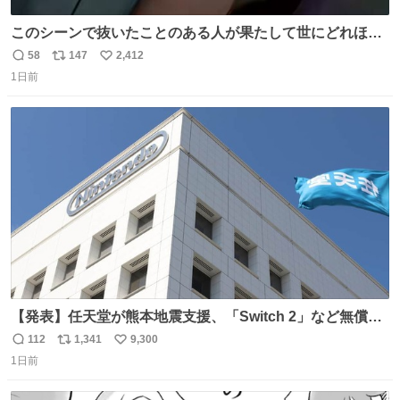
このシーンで抜いたことのある人が果たして世にどれほど
いることか このアカウントに辿り着いた皆さんとは、ロボ
58
147
2,412
返
リ
い
コップ2についてこれからもぜひ語り合っていきたい
1日前
信
ポ
い
数
ス
ね
ト
数
数
【発表】任天堂が熊本地震支援、「Switch 2」など無償修
理へ 保証切れでも対象 news.livedoor.com/article/detail…
112
1,341
9,300
返
リ
い
任天堂が令和8年熊本地震の被災者支援として、災害救助
1日前
信
ポ
い
法適用地域からの同社製品の修理について、27年2月1日ま
数
ス
ね