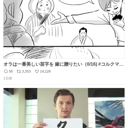
で無償で対応すると発表した。「Switch 2」や「Switch」
ト
数
数
「Joy-Con」などが対象。
オラは一番美しい苗字を 嫁に贈りたい（0/16) #コルクマン
ガ専科
50
3,353
14,126
返
リ
い
1日前
信
ポ
い
数
ス
ね
ト
数
数