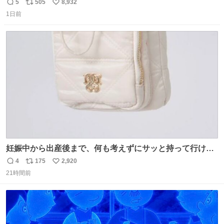
5
505
8,932
返
リ
い
1日前
信
ポ
い
数
ス
ね
ト
数
数
妊娠中から出産後まで、何も考えずにサッと持って行ける
ようなショルダーバッグが欲しいな〜と思っていたのだけ
4
175
2,920
返
リ
い
ど snidelでめちゃくちゃピッタリなものを見つけたので買
21時間前
信
ポ
い
った！✨ スマホと小物とペットボトルが入るの最高すぎる
数
ス
ね
🥹 しかもスマホ入れ独立してるしファスナーない！地味に
ト
数
数
嬉しいやつ！！！