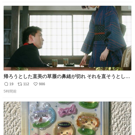
数
ス
ね
ト
数
数
帰ろうとした直美の草履の鼻緒が切れ それを直そうとした
小川がさらに壊し…… 結果、直美をおんぶして送ることに
19
112
986
返
リ
い
なりました。 👇鼻緒はいつも恋のキューピッド？
5時間前
信
ポ
い
web.nhk/tv/an/kazekaor…［見逃し配信中］ #朝ドラ #風
数
ス
ね
薫る 上坂樹里 甲斐翔真
ト
数
数