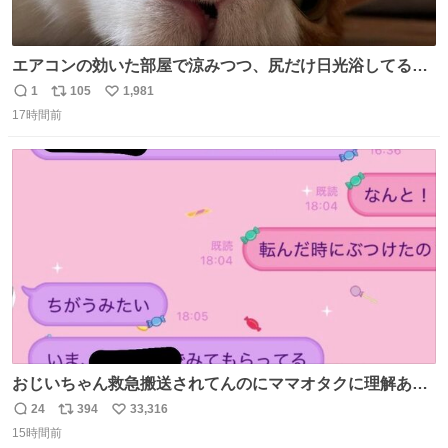
エアコンの効いた部屋で涼みつつ、尻だけ日光浴してる猫
もはや貴族じゃん！
1
105
1,981
返
リ
い
17時間前
信
ポ
い
数
ス
ね
ト
数
数
おじいちゃん救急搬送されてんのにママオタクに理解あっ
て不謹慎だけどウケる
24
394
33,316
返
リ
い
15時間前
信
ポ
い