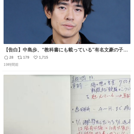
【告白】中島歩、“教科書にも載っている”有名文豪の子孫
だった「ばぁばのじぃじ」
28
179
1,715
返
リ
い
news.livedoor.com/article/detail… 中島は明治時代の文
19時間前
信
ポ
い
豪・国木田独歩の玄孫だという。国木田との関係は「ばあ
数
ス
ね
ちゃんのじいちゃん」だとし、“歩”という名前も独歩から
ト
数
数
取られているとのこと。