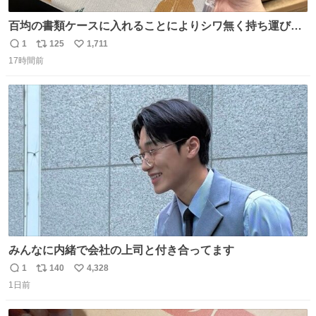
百均の書類ケースに入れることによりシワ無く持ち運びに
成功 いつも劇場のアイロンをお借りしていた ㅤ だいぶ前に
1
125
1,711
返
リ
い
楽屋で誰かが入れているのを見て「真似しよう」と思った
17時間前
信
ポ
い
のを長らく忘れていた 誰だっけ
数
ス
ね
ト
数
数
みんなに内緒で会社の上司と付き合ってます
1
140
4,328
返
リ
い
1日前
信
ポ
い
数
ス
ね