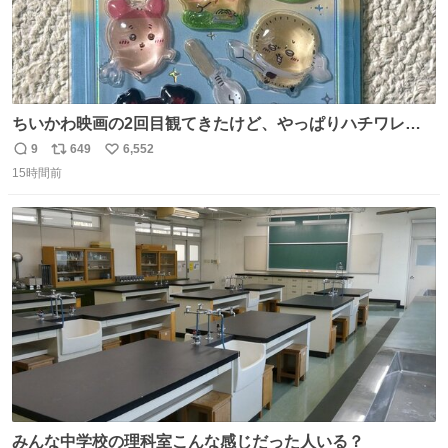
ちいかわ映画の2回目観てきたけど、やっぱりハチワレの
「ハモりすごいよッ…」に対するちいかわの「エ゛ッ!?(い
9
649
6,552
返
リ
い
まそんな場合じゃねぇだろお前よぉ)」が面白すぎる。
15時間前
信
ポ
い
数
ス
ね
ト
数
数
みんな中学校の理科室こんな感じだった人いる？