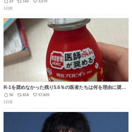
ったのだろう…？_:(´ཀ`」 ∠):
23
142
3,570
返
リ
い
1日前
信
ポ
い
数
ス
ね
ト
数
数
R-1を奨めなかった残り5.6％の医者たちは何を理由に奨め
なかったのかガチで気になってきてやばい勉強どころじゃ
56
818
57,620
返
リ
い
ない
1日前
信
ポ
い
数
ス
ね
ト
数
数