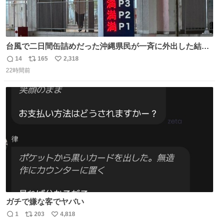
台風で二日間缶詰めだった沖縄県民が一斉に外出した結
果、パルコの駐車場フル満車🤣
14
165
2,318
返
リ
い
22時間前
信
ポ
い
数
ス
ね
ト
数
数
ガチで嫌な客でヤバい
1
203
4,818
返
リ
い