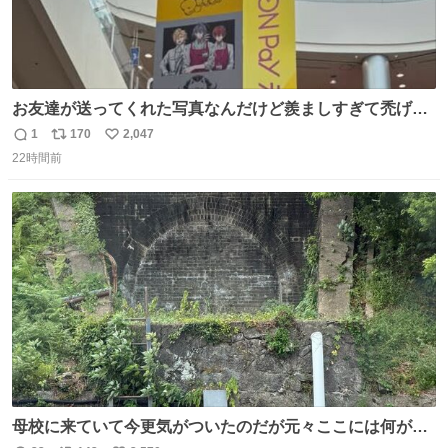
お友達が送ってくれた写真なんだけど羨ましすぎて禿げそ
う
1
170
2,047
返
リ
い
22時間前
信
ポ
い
数
ス
ね
ト
数
数
母校に来ていて今更気がついたのだが元々ここには何があ