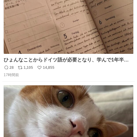
ひょんなことからドイツ語が必要となり、学んで1年半に
なる。 ちなみに最初の半年で『必携ドイツ文法総まとめ』
28
1,105
14,855
返
リ
い
と『重要単語4000』を数十周して丸暗記した。読み書きに
17時間前
信
ポ
い
困らなくなり、日記も8ヶ月続けて書ける量はこの通り。
数
ス
ね
Geminiの添削もエラーの指摘は激減し、上級の表現を教え
ト
数
数
てもらう今日この頃。