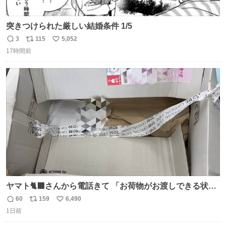
突きつけられた厳しい結婚条件 1/5
3
115
5,052
返
リ
い
17時間前
信
ポ
い
数
ス
ね
ト
数
数
ヤマト🐈‍⬛さんから電話きて 「お荷物がお渡しできる状況
でない程潰れてまして」って えっ😳 見に行くとこの状態
60
159
6,490
返
リ
い
😭 海渡ってくる時に潰れたっぽい 「一旦戻して新しいの
1日前
信
ポ
い
送ってもらいます」みたいに言ってたから 在庫ないし💦 っ
数
ス
ね