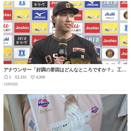
ト
数
数
アナウンサー「好調の要因はどんなところですか？」 工藤
「え〜、、、要因、、、」 阪神ファン「ﾌｧﾝﾉｵｶｹﾞｰ!」 工藤
1
231
4,309
返
リ
い
「ファンのおかげですっ！😎」 阪神ファンやっぱりオモロ
16時間前
信
ポ
い
すぎ笑
数
ス
ね
ト
数
数