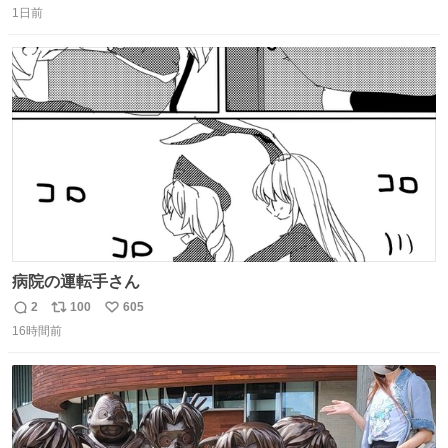
ました 一体どういうことなんやで…
1日前
信
ポ
い
数
ス
ね
ト
数
数
病院の運転手さん
2
100
605
返
リ
い
16時間前
信
ポ
い
数
ス
ね
ト
数
数