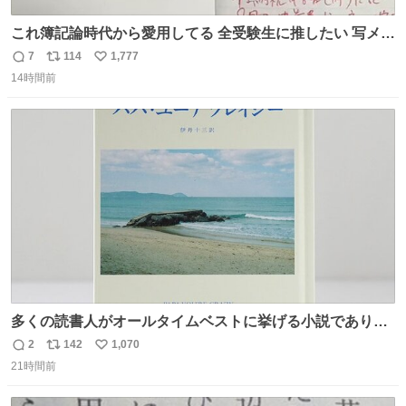
これ簿記論時代から愛用してる 全受験生に推したい 写メし
たとこ、ピーーてレシートよりひと回り大きいサイズくら
7
114
1,777
返
リ
い
いで、シールで出てくるからペターって貼って間違ったと
14時間前
信
ポ
い
こメモメモして持ち歩いてるの 便利だから使って 回し者で
数
ス
ね
もPRでもないよ
ト
数
数
多くの読書人がオールタイムベストに挙げる小説でありな
がら長いこと絶版になっていた本書、思い入れの深い小さ
2
142
1,070
返
リ
い
な版元さんからとても美しい装丁で復刊されました。い
21時間前
信
ポ
い
や〜素晴らしいですね。 パパ・ユーア クレイジー
数
ス
ね