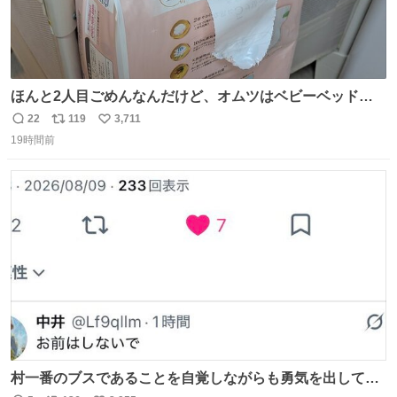
ほんと2人目ごめんなんだけど、オムツはベビーベッドにS
字フックで吊るしてる😂
22
119
3,711
返
リ
い
19時間前
信
ポ
い
数
ス
ね
ト
数
数
村一番のブスであることを自覚しながらも勇気を出して村