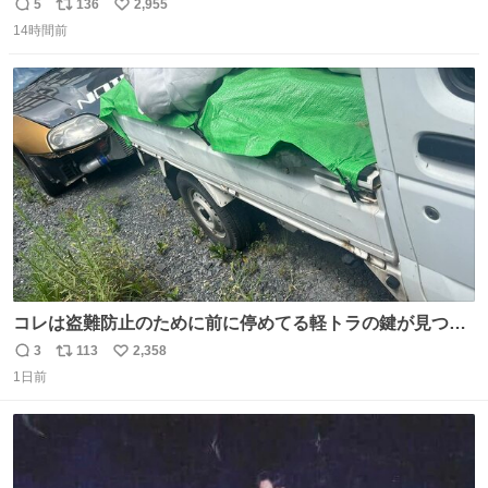
長の息子に恋文を書いたら翌日村の共用井戸に捨てられて
5
136
2,955
返
リ
い
たときの顔になった
14時間前
信
ポ
い
数
ス
ね
ト
数
数
コレは盗難防止のために前に停めてる軽トラの鍵が見つか
らなくて 持ち主すら動かすことができない鉄壁のスープラ
3
113
2,358
返
リ
い
1日前
信
ポ
い
数
ス
ね
ト
数
数