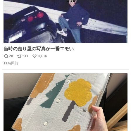
当時の走り屋の写真が一番エモい
28
511
8,134
返
リ
い
11時間前
信
ポ
い
数
ス
ね
ト
数
数