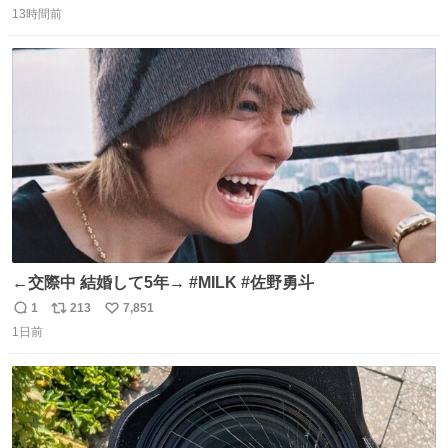
13時間前
信
ポ
い
数
ス
ね
ト
数
数
←交際中 結婚して5年→ #MILK #佐野勇斗
1
213
7,851
返
リ
い
1日前
信
ポ
い
数
ス
ね
ト
数
数