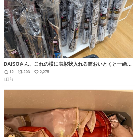
数
DAISOさん、これの横に表彰状入れる筒おいとくと一緒に
売れますのでご検討下さい
12
203
2,275
返
リ
い
1日前
信
ポ
い
数
ス
ね
ト
数
数