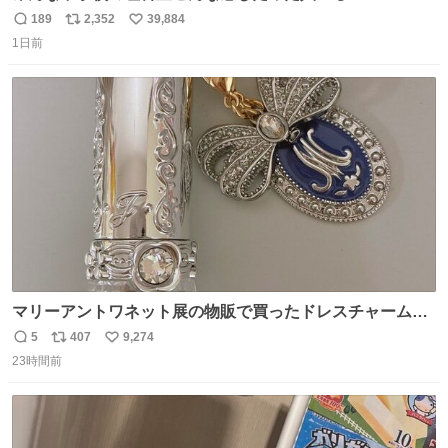
189
2,352
39,884
返
リ
い
1日前
信
ポ
い
数
ス
ね
ト
数
数
マリーアントワネット展の物販で買ったドレスチャームを
流行りのめじるしアクセサリーにして、リップにつけた
5
407
9,274
返
リ
い
り、同じく物販で購入したシュシュにつけたりしています
23時間前
信
ポ
い
💄💎
数
ス
ね
ト
数
数