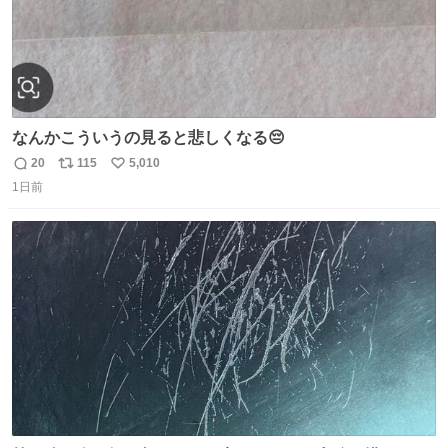
なんかこういうの見ると悲しくなる😔
20
115
5,010
返
リ
い
1日前
信
ポ
い
数
ス
ね
ト
数
数