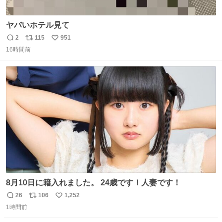
ヤバいホテル見て
2
115
951
返
リ
い
16時間前
信
ポ
い
数
ス
ね
ト
数
数
8月10日に籍入れました。 24歳です！人妻です！
26
106
1,252
返
リ
い
1時間前
信
ポ
い
数
ス
ね