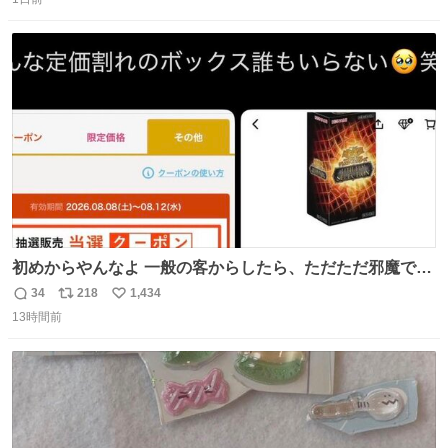
信
ポ
い
があったけど初代じゃあるまいし流石にそこまではねぇ 日
数
ス
ね
本初のモデルではあるけど´д` ; #Apple #iPhone3G
ト
数
数
初めからやんなよ 一般の客からしたら、ただただ邪魔でし
かないのよ
34
218
1,434
返
リ
い
13時間前
信
ポ
い
数
ス
ね
ト
数
数