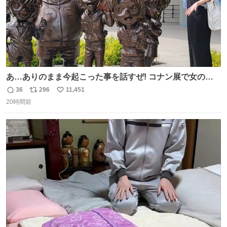
あ…ありのまま今起こった事を話すぜ! コナン展で女の子
に 「千速さんですか！？」 と声をかけられた。 あぁ鞄の
36
296
11,451
返
リ
い
装飾かなと思ったら 「背も高いし見た目もすごく千速さん
20時間前
信
ポ
い
だと思いました！」 それでは聞いてください。 ＿人人人人
数
ス
ね
人＿ ＞今日は私服＜ ￣Y^Y^Y^Y^Y^￣ #白樹鳥取大阪コ
ト
数
数
ナン旅行2026