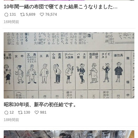
10年間一緒の布団で寝てきた結果こうなりました…
131
5,609
76,574
返
リ
い
16時間前
信
ポ
い
数
ス
ね
ト
数
数
昭和30年頃、新卒の初任給です。
12
130
981
返
リ
い
18時間前
信
ポ
い
数
ス
ね
ト
数