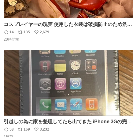
コスプレイヤーの現実 使用した衣装は破損防止のため洗濯
機に入れられないので、大体こんな感じで浸け置きした後
14
135
2,679
返
リ
い
に手洗い…
20時間前
信
ポ
い
数
ス
ね
ト
数
数
引越しの為に家を整理してたら出てきた iPhone 3Gの完全
未開封品 かなり前に楽天だかで買った多分未使用のデモ機
58
169
3,232
返
リ
い
で-が出るのだと思うんだよね ヤフオクで売れてない190万
1日前