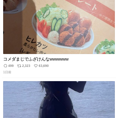
ト
数
数
コメダまじでふざけんなwwwwww
499
2,323
63,690
返
リ
い
1日前
信
ポ
い
数
ス
ね
ト
数
数