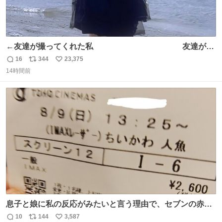
←友達が撮ってくれた私 友達が描
いてくれた私→
16
344
23,375
返
リ
い
14時間前
信
ポ
い
数
ス
ね
ト
数
数
息子と娘に私の反応がみたいと言う理由で、セブンの赤魚
の煮付けを食べさせられ、ちいかわの映画に連れてこられ
10
144
3,587
返
リ
い