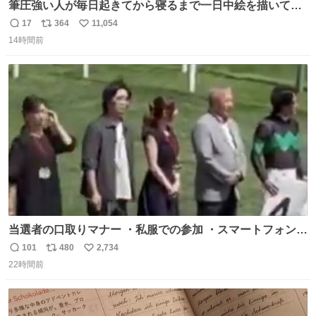
筆圧強い人が毎日起きてから寝るまで一日中絵を描いてる
とこうなる。 異常事態です。
17
364
11,054
返
リ
い
14時間前
信
ポ
い
数
ス
ね
ト
数
数
当選者の口取りマナー ・私服での参加 ・スマートフォンで
の撮影 ・調教師へ自分から握手を求める行為 ・シャツをズ
101
480
2,734
返
リ
い
ボンにインしていない服装 ・ボディーバッグの着用 私も口
22時間前
信
ポ
い
ドリに参加したいので、出禁になる前に繰り返し案内して
数
ス
ね
ほしい #DMMバヌーシ
ト
数
数