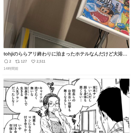
tohjiのららアリ終わりに泊まったホテルなんだけど大浴場
にアイス置いてあって バニラがこれだった 粋な計らいあり
2
127
2,511
返
リ
い
がとう
14時間前
信
ポ
い
数
ス
ね
ト
数
数