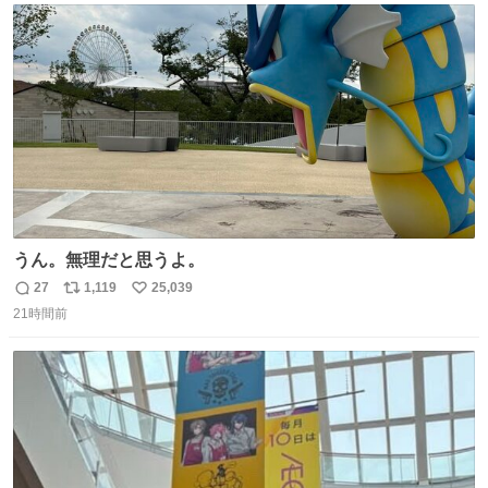
て事で中身無事だったから連れて帰って来た😅 壊れる物な
ト
数
数
くて良かった
うん。無理だと思うよ。
27
1,119
25,039
返
リ
い
21時間前
信
ポ
い
数
ス
ね
ト
数
数