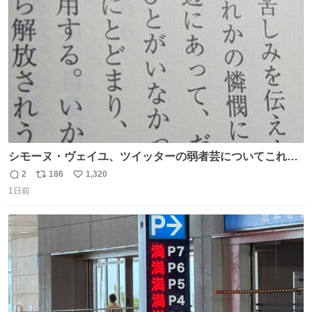
rebelbooks.theshop.jp/items/153696070
ト
数
数
シモーヌ・ヴェイユ、ツイッターの弱者芸についてこれ以
上なく鋭く分析していて本当に凄い。俺辞めちゃうかもイ
2
186
1,320
返
リ
い
ンターネット。これ読み終わったら
1日前
信
ポ
い
数
ス
ね
ト
数
数