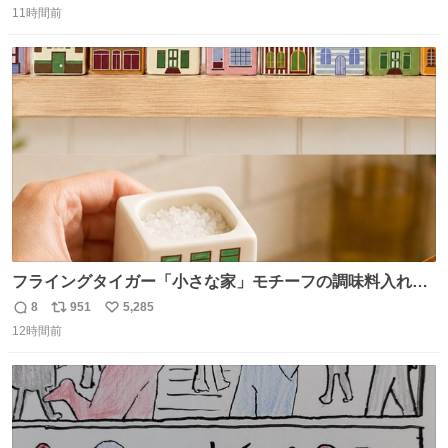
11時間前
信
ポ
い
数
ス
ね
ト
数
数
フライングタイガー「小さな家」モチーフの調味料入れ、
並べれば“デンマークの街並み”に ピンク・グリーン・テラ
8
951
5,285
返
リ
い
コッタの全9種 - fashion-press.net/news/149552
12時間前
信
ポ
い
数
ス
ね
ト
数
数