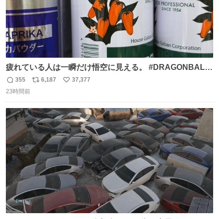
疲れている人は一瞬だけ悟空に見える。 #DRAGONBALL
#ドラゴンボール
355
6,187
37,377
返
リ
い
23時間前
信
ポ
い
数
ス
ね
ト
数
数