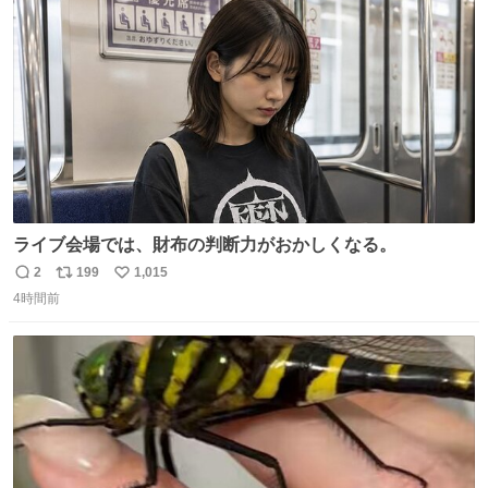
ト
数
数
ライブ会場では、財布の判断力がおかしくなる。
2
199
1,015
返
リ
い
4時間前
信
ポ
い
数
ス
ね
ト
数
数