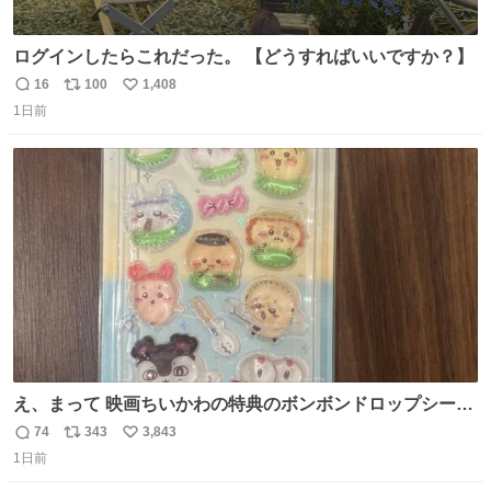
ログインしたらこれだった。 【どうすればいいですか？】
16
100
1,408
返
リ
い
1日前
信
ポ
い
数
ス
ね
ト
数
数
え、まって 映画ちいかわの特典のボンボンドロップシール
もうメルカリにでてるやん #ちいかわ
74
343
3,843
返
リ
い
1日前
信
ポ
い
数
ス
ね