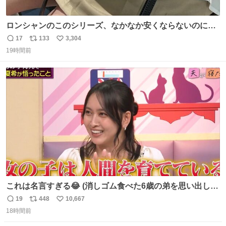
ロンシャンのこのシリーズ、なかなか安くならないのにセ
ール価格になってる🖤✨レザーなのが反則級にかわいい。
17
133
3,304
返
リ
い
持ってるだけでコーデが格上げされる。
19時間前
信
ポ
い
数
ス
ね
ト
数
数
これは名言すぎる😂 (消しゴム食べた6歳の弟を思い出しな
がら)
19
448
10,667
返
リ
い
18時間前
信
ポ
い
数
ス
ね