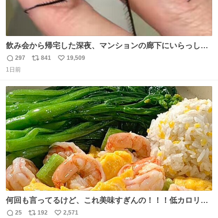
飲み会から帰宅した深夜、マンションの廊下にいらっしゃ
ったオニヤンマ様 まさかこんな都会でお会いできるなんて
297
841
19,509
返
リ
い
思っておらず大興奮しております かっこよすぎる 指を差し
1日前
信
ポ
い
伸べると乗ってきてくれたのでひとまず一緒に帰宅しまし
数
ス
ね
たが、飛ばないということは弱っていらっしゃるのでしょ
ト
数
数
うか…素敵すぎる
何回も言ってるけど、これ美味すぎんの！！！低カロリー
で満足感エグいから一生食べてる😭
25
192
2,571
返
リ
い