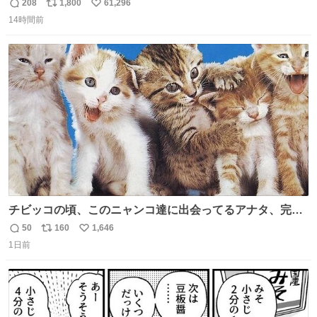
あるため）
208
1,800
61,296
返
リ
い
14時間前
信
ポ
い
数
ス
ね
ト
数
数
チビッコの頃、このニャンコ達に出会ってるアナタ、完全
なる同世代（笑） #70年代 #80年代 #昭和レトロ
50
160
1,646
返
リ
い
1日前
信
ポ
い
数
ス
ね
ト
数
数