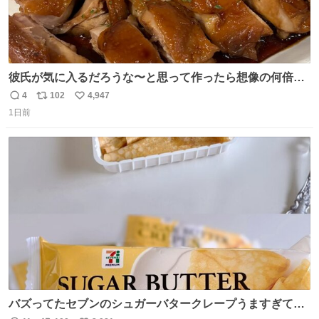
彼氏が気に入るだろうな〜と思って作ったら想像の何倍も
美味しい美味しい言ってくれて嬉しい
4
102
4,947
返
リ
い
1日前
信
ポ
い
数
ス
ね
ト
数
数
バズってたセブンのシュガーバタークレープうますぎて