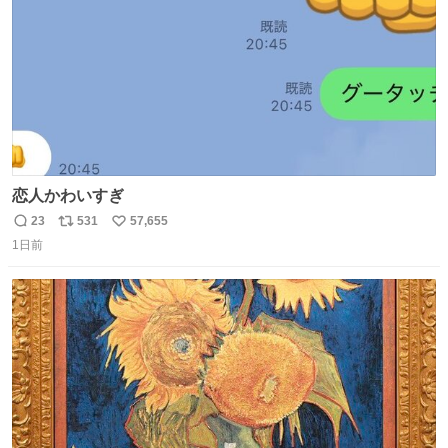
恋人かわいすぎ
23
531
57,655
返
リ
い
1日前
信
ポ
い
数
ス
ね
ト
数
数