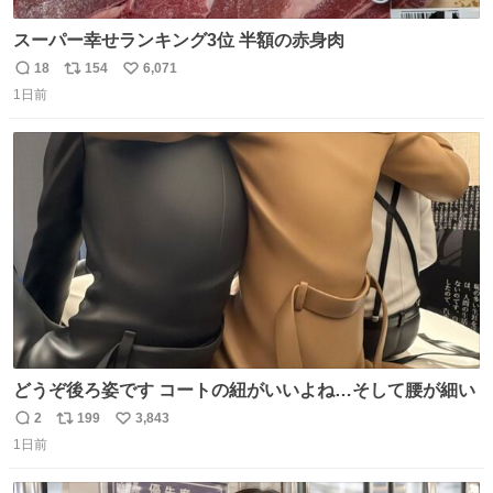
スーパー幸せランキング3位 半額の赤身肉
18
154
6,071
返
リ
い
1日前
信
ポ
い
数
ス
ね
ト
数
数
どうぞ後ろ姿です コートの紐がいいよね…そして腰が細い
2
199
3,843
返
リ
い
1日前
信
ポ
い
数
ス
ね