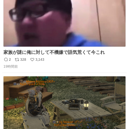
家族が謎に俺に対して不機嫌で語気荒くて今これ
2
328
3,143
返
リ
い
19時間前
信
ポ
い
数
ス
ね
ト
数
数