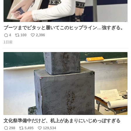
ブーツまでピタッと履いてこのヒップライン…強すぎる。
4
100
2,396
返
リ
い
1日前
信
ポ
い
数
ス
ね
ト
数
数
文化祭準備中だけど、机上があまりにいじめっぽすぎる
298
5,495
129,534
返
リ
い