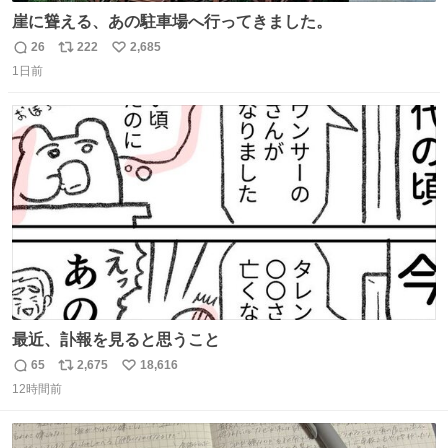
崖に聳える、あの駐車場へ行ってきました。
26
222
2,685
返
リ
い
1日前
信
ポ
い
数
ス
ね
ト
数
数
最近、訃報を見ると思うこと
65
2,675
18,616
返
リ
い
12時間前
信
ポ
い
数
ス
ね
ト
数