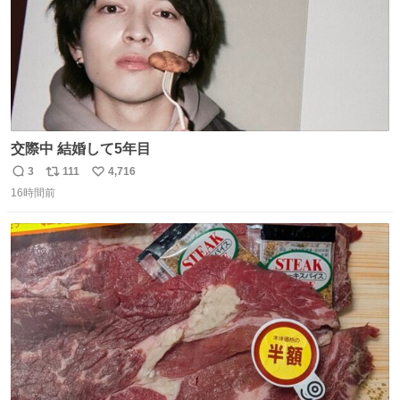
交際中 結婚して5年目
3
111
4,716
返
リ
い
16時間前
信
ポ
い
数
ス
ね
ト
数
数