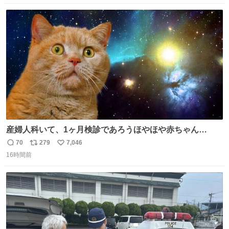
数
ス
ね
ト
数
数
産婦人科いて、1ヶ月検診であろうほやほや赤ちゃん👩‍🍼
と推定2,3歳の女の子👧🏻をワンオペで連れてるママがいる
70
279
7,046
返
リ
い
のだけども 女の子ずっとママの側から離れない…⁉️ 手を繋
16時間前
信
ポ
い
がなくてもうろちょろしないしママが歩いたらピクミンみ
数
ス
ね
たいにﾄﾃﾄﾃついてってるし逃走しないし脱走しないし逃げ
ト
数
数
ないし走ら文字数