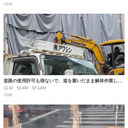
1日前
信
ポ
い
数
ス
ね
ト
数
数
道路の使用許可も得ないで、道を塞いだまま解体作業して
る。 写真を撮ろうとしたら「勝手に写真撮るな馬鹿野郎」
22
434
1,203
返
リ
い
と罵倒されるなど。
1日前
信
ポ
い
数
ス
ね
ト
数
数