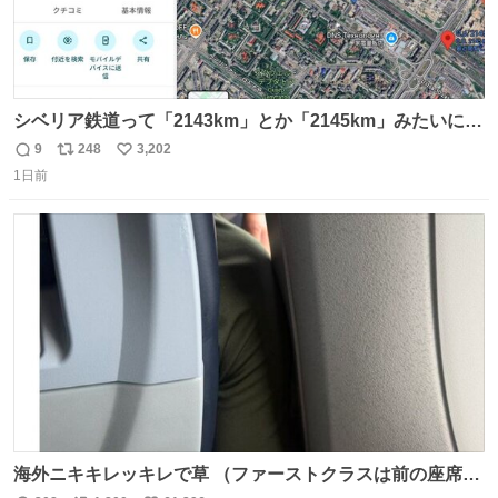
シベリア鉄道って「2143km」とか「2145km」みたいに、
モスクワからの距離名そのままの駅名があるんですね。
9
248
3,202
返
リ
い
1日前
信
ポ
い
数
ス
ね
ト
数
数
海外ニキキレッキレで草 （ファーストクラスは前の座席で