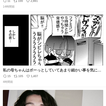
7NOWで買い溜め🛒💭
11
100
2,981
返
リ
い
14時間前
信
ポ
い
数
ス
ね
ト
数
数
私の母ちゃんはボーっとしていてあまり細かい事を気にし
ません。優秀な人の多い現代の価値観から見ると、あまり
15
105
1,407
返
リ
い
優秀な母親ではないかもしれません。でも、だからこそ、
4時間前
信
ポ
い
私はそういう母親が大好きです。今も昔もすごくリラック
数
ス
ね
スします。「優秀」と「良い」は別なんですよね。 1/2
ト
数
数