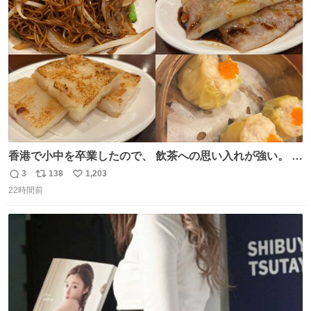
ト
数
数
香港で小中を卒業したので、 飲茶への思い入れが強い。 常
に現地の味を探している。 横浜中華街まで行き、店を厳選
3
138
1,203
返
リ
い
すれば流石に出会えるけど、もっと近場で気軽に行ける店
22時間前
信
ポ
い
はないか。 代々木にあった。 多少違うかなというのもあっ
数
ス
ね
たけど、 総合的には満足。
ト
数
数