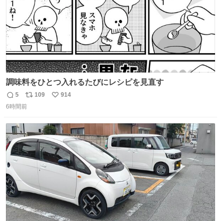
調味料をひとつ入れるたびにレシピを見直す
5
109
914
返
リ
い
6時間前
信
ポ
い
数
ス
ね
ト
数
数