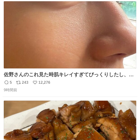
ト
数
数
佐野さんのこれ見た時肌キレイすぎてびっくりしたし、や
はりアイドルって体型･肌管理すごすぎる
5
243
12,276
返
リ
い
9時間前
信
ポ
い
数
ス
ね
ト
数
数