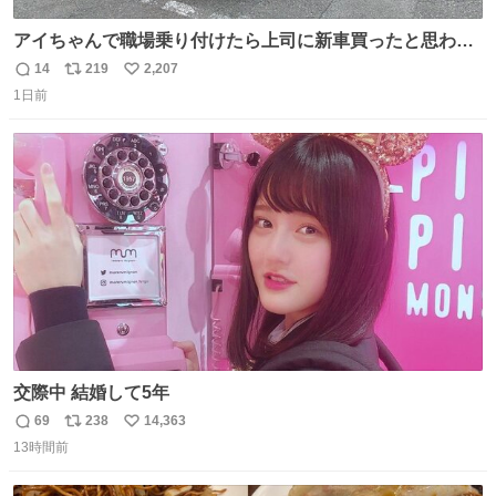
アイちゃんで職場乗り付けたら上司に新車買ったと思われ
たの嬉しすぎる。 20年落ちの車もやりようによっては新車
14
219
2,207
返
リ
い
っぽく見えるってことよ。 令和の車の横に並べても違和感
1日前
信
ポ
い
ない平成18年式です。
数
ス
ね
ト
数
数
交際中 結婚して5年
69
238
14,363
返
リ
い
13時間前
信
ポ
い
数
ス
ね