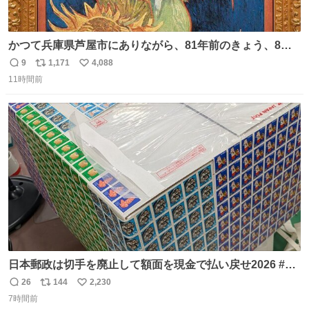
かつて兵庫県芦屋市にありながら、81年前のきょう、8月6
日の阪神大空襲の折に残念ながら焼失した、 #ゴッホ の幻
9
1,171
4,088
返
リ
い
の「 #ヒマワリ 」。 当館は、東京都にある武者小路実篤記
11時間前
信
ポ
い
念館にご協力いただき、当時発行されたカラー印刷画集よ
数
ス
ね
り陶板で原寸大に再現し、2014年より展示しています。 #
ト
数
数
大塚国際美術館
日本郵政は切手を廃止して額面を現金で払い戻せ2026 #日
本郵政 @JapanPostHD_PR
26
144
2,230
返
リ
い
7時間前
信
ポ
い