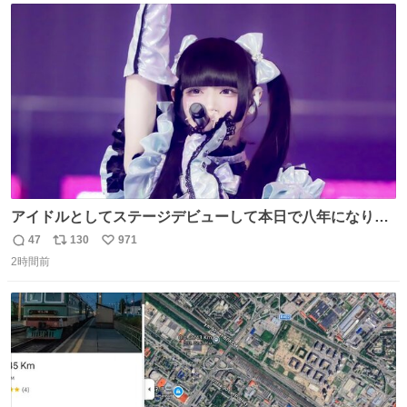
ト
数
数
アイドルとしてステージデビューして本日で八年になりま
した。これからもここに居続けられますように❤︎
47
130
971
返
リ
い
2時間前
信
ポ
い
数
ス
ね
ト
数
数