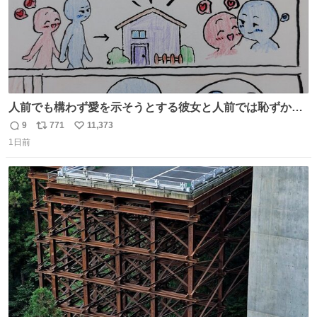
人前でも構わず愛を示そうとする彼女と人前では恥ずかし
いけど彼女を死ぬほど愛している彼氏 同士いませんか✋️
9
771
11,373
返
リ
い
1日前
信
ポ
い
数
ス
ね
ト
数
数