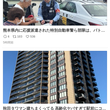
熊本県内に応援派遣された特別自動車警ら部隊は、パトロ
ールを通じて車中泊者への声掛けも行っています。写真
4
103
536
返
リ
い
は、福岡県警察の特別自動車警ら部隊が八代警察署管内の
5時間前
信
ポ
い
車中泊者に対して、熱中症について注意喚起する様子で
数
ス
ね
す。こまめな水分・塩分補給を行ってください。 #令和８
ト
数
数
年熊本地震 #福岡県警察
秋田タワマン建ちまくってる 高齢化ヤバすぎて駅前にコン