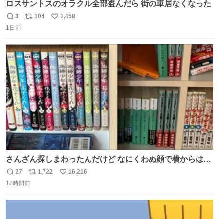
ロスサントスのオラクル全部盗んだら 街の車居なくなった
3
104
1,458
返
リ
い
1日前
信
ポ
い
数
ス
ね
ト
数
数
さんざん探しまわったんだけど なにくわぬ顔で横からはえ
てた
27
1,722
16,216
返
リ
い
18時間前
信
ポ
い
数
ス
ね
ト
数
数