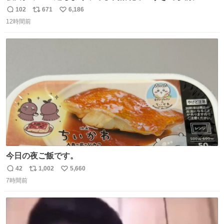
パクトシティつくって高齢者を住ませる考えらしい 病院も
102
671
6,186
返
リ
い
全部駅前にある
12時間前
信
ポ
い
数
ス
ね
ト
数
数
今日の夜ご飯です。
42
1,002
5,660
返
リ
い
7時間前
信
ポ
い
数
ス
ね
ト
数
数