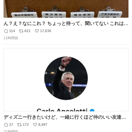
ん？え？なにこれ？ ちょっと待って、聞いてない これは販
売されているのもですか？
114
621
17,036
返
リ
い
11時間前
信
ポ
い
数
ス
ね
ト
数
数
ディズニー行きたいけど、一緒に行くほど仲のいい友達が
居ない… ほんでこれ
27
172
8,497
返
リ
い
21時間前