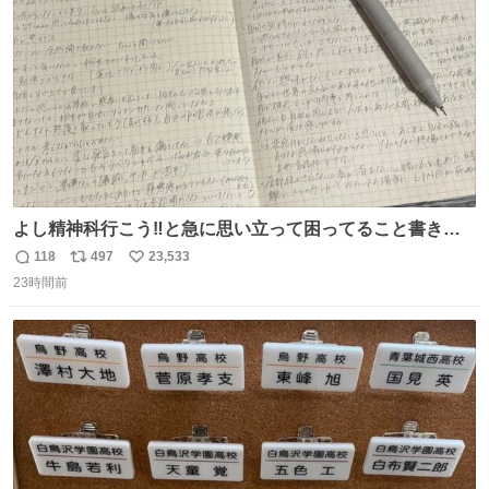
数
よし精神科行こう‼️と急に思い立って困ってること書き出
してたらペン止まらなくなってすごい勢いで埋まってワロ
118
497
23,533
返
リ
い
タ
23時間前
信
ポ
い
数
ス
ね
ト
数
数