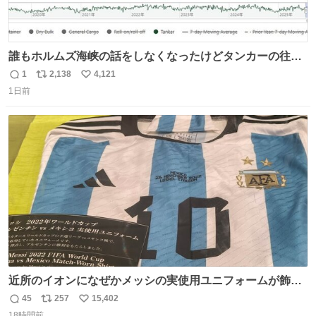
誰もホルムズ海峡の話をしなくなったけどタンカーの往来
は消滅したままですねと
1
2,138
4,121
返
リ
い
1日前
信
ポ
い
数
ス
ね
ト
数
数
近所のイオンになぜかメッシの実使用ユニフォームが飾っ
てあっておもろい
45
257
15,402
返
リ
い
18時間前