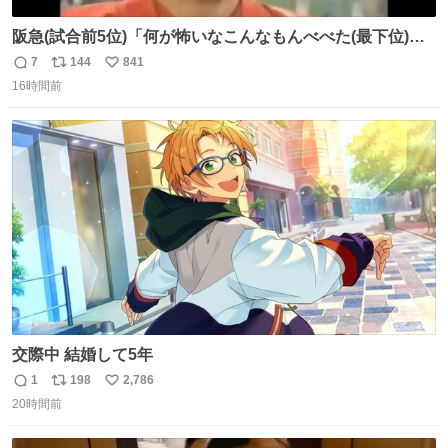
阪急(試合前5位)「何が怖いなこんなもんべべた(最下位)や
ないか！」 南海(試合前6位)「お前んとこ何位ないったい？
7
144
841
返
リ
い
ウチも人のこと言われへんけど」 阪「おーい、お互いに西
16時間前
信
ポ
い
武には勝とうぜ！」 南「分かった！分かった！」
数
ス
ね
ト
数
数
交際中 結婚して5年
1
198
2,786
返
リ
い
20時間前
信
ポ
い
数
ス
ね