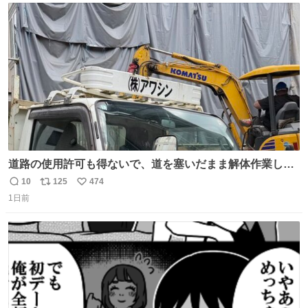
ト
数
数
道路の使用許可も得ないで、道を塞いだまま解体作業して
る。 写真を撮ろうとしたら「勝手に写真撮るな馬鹿野郎」
10
125
474
返
リ
い
と罵倒されるなど。
1日前
信
ポ
い
数
ス
ね
ト
数
数