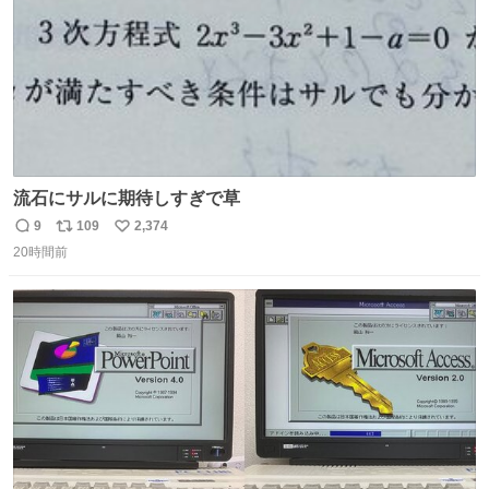
流石にサルに期待しすぎで草
9
109
2,374
返
リ
い
20時間前
信
ポ
い
数
ス
ね
ト
数
数