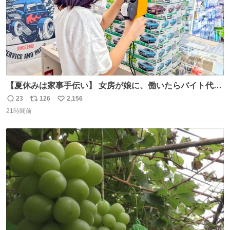
【夏休みは家事手伝い】 女房が娘に、働いたらバイト代も
らえば？と言ったら、娘は、いらない、と言って黙々と働
23
126
2,156
返
リ
い
いてくれました。 あとでソフトクリーム買ってやろうと思
21時間前
信
ポ
い
いました。
数
ス
ね
ト
数
数