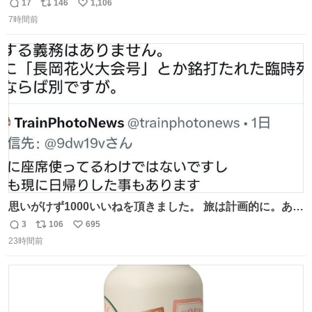
17
146
1,106
返
リ
い
7時間前
信
ポ
い
数
ス
ね
ト
数
数
思いがけず1000いいねを頂きました。 旅は計画的に。あな
たの旅は誰も保証してくれない。 お金を出したら際限なく
3
106
695
返
リ
い
ワガママを受け入れてくれると思うな。それはカスハラ。
23時間前
信
ポ
い
席の保証と快適な空間はお金で買える。苦言は買ってから
数
ス
ね
言え。 以上、乗り鉄の端くれの意見でした。
ト
数
数