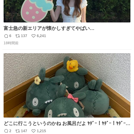
富士急の新エリアが懐かしすぎてやばい…
6
137
6,241
返
リ
い
18時間前
信
ポ
い
数
ス
ね
ト
数
数
どこに行こうというのかね お風呂だよ ﾔﾀﾞｰ！ﾔﾀﾞｰ！ﾔﾀﾞｰ！
ｲﾔｰ！
2
147
1,215
返
リ
い