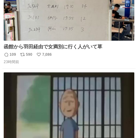
函館から羽田経由で女満別に行く人がいて草
109
590
7,086
返
リ
い
23時間前
信
ポ
い
数
ス
ね
ト
数
数