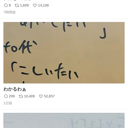
8
1,609
14,108
返
リ
い
7時間前
信
ポ
い
数
ス
ね
ト
数
数
わかるわぁ
299
10,409
52,857
返
リ
い
1日前
信
ポ
い
数
ス
ね
ト
数
数