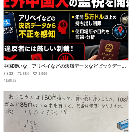
っていきたい… （昭和4年婦人倶楽部新年号より）
ト
数
数
中国凄いな アリペイなどの決済データなどビックデータ
で海外にいる中国人の監視をはじめ、多額の資金決済など
32
384
1,095
返
リ
い
があれば帰国命令を出しはじめたらしい。そして、パスポ
5時間前
信
ポ
い
ート取上げで二度と出国できないと、、
数
ス
ね
ト
数
数