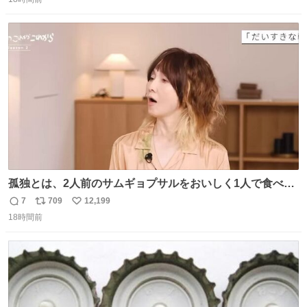
信
ポ
い
数
ス
ね
ト
数
数
孤独とは、2人前のサムギョプサルをおいしく1人で食べる
ことである←好きすぎる
7
709
12,199
返
リ
い
18時間前
信
ポ
い
数
ス
ね
ト
数
数