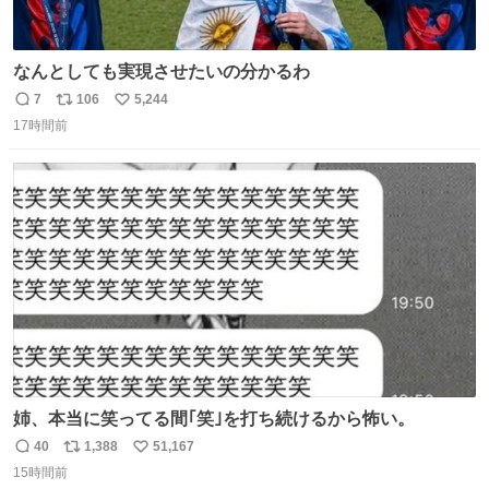
なんとしても実現させたいの分かるわ
7
106
5,244
返
リ
い
17時間前
信
ポ
い
数
ス
ね
ト
数
数
姉、本当に笑ってる間｢笑｣を打ち続けるから怖い。
40
1,388
51,167
返
リ
い
15時間前
信
ポ
い