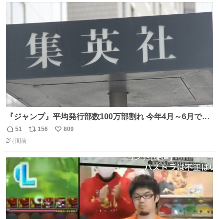
ト
数
数
『ジャンプ』平均発行部数100万部割れ 今年4月～6月で98
万5000部 oricon.co.jp/news/2472409/f… ⠀ 🔻最高記録は
51
156
809
返
リ
い
1994年12月の653万部 当時の連載作品 「DRAGON
2時間前
信
ポ
い
BALL」 「SLAM DUNK」 「幽☆遊☆白書」 「るろうに
数
ス
ね
剣心」 「ジョジョ第4部」 「地獄先生ぬ〜べ〜」 「BØY -
ト
数
数
ボーイ-」 「NINKU -忍空-」