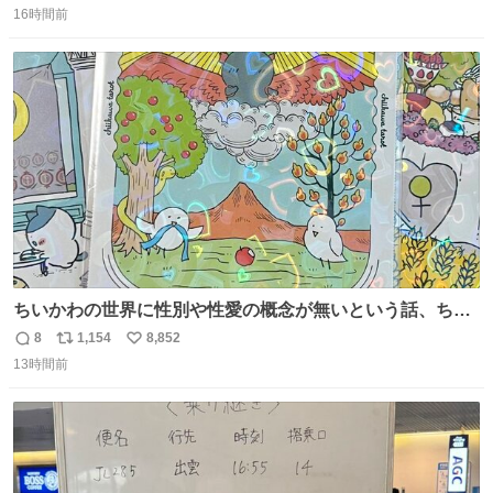
16時間前
信
ポ
い
数
ス
ね
ト
数
数
ちいかわの世界に性別や性愛の概念が無いという話、ちい
かわタロットでも恋人・女帝・女教皇あたりは性別を意識
8
1,154
8,852
返
リ
い
させないように描かれてるんだよね。かなり徹底している
13時間前
信
ポ
い
印象。
数
ス
ね
ト
数
数