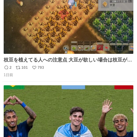
枝豆を植えてる人への注意点 大豆が欲しい場合は枝豆が収
穫できる状態で秋を迎えましょう。 気になって一部だけ収
2
101
793
返
リ
い
穫したら普通に枯れてた… #ほの暮しの庭
1日前
信
ポ
い
数
ス
ね
ト
数
数