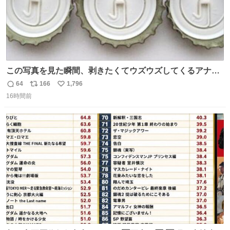
この写真を見た瞬間、剥きたくてウズウズしてくるアナ
タ、完全なる同世代（笑） #70年代 #80年代 #昭和レト
64
166
1,796
返
リ
い
ロ
16時間前
信
ポ
い
数
ス
ね
ト
数
数