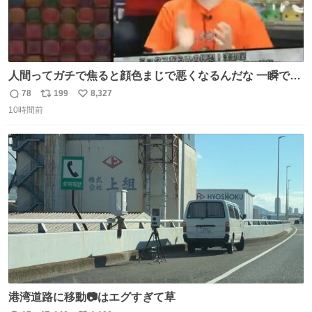
人間ってガチで焦ると顔色まじで悪くなるんだな 一瞬で顔
から正気無くなってる
78
199
8,327
返
リ
い
10時間前
信
ポ
い
数
ス
ね
ト
数
数
港湾道路に移動📷はエグすぎて草