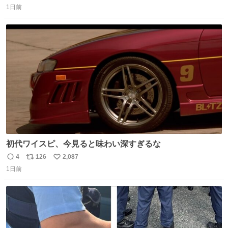
1日前
信
ポ
い
数
ス
ね
ト
数
数
初代ワイスピ、今見ると味わい深すぎるな
4
126
2,087
返
リ
い
1日前
信
ポ
い
数
ス
ね
ト
数
数