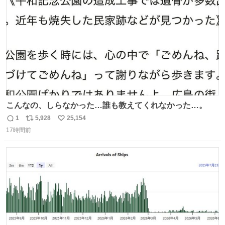
数
こんなの、しらなかった…誰も教えてくれなかった…。
1
5,928
25,154
返
リ
い
17時間前
信
ポ
い
数
ス
ね
ト
数
数