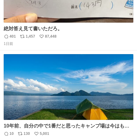
絶対答え見て書いただろ。
401
1,457
87,448
返
リ
い
1日前
信
ポ
い
数
ス
ね
ト
数
数
10年前、自分の中で1番だと思ったキャンプ場は今はもう
ない
10
130
5,001
返
リ
い