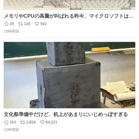
メモリやCPUの高騰が叫ばれる昨今、マイクロソフトは原
点に立ち戻るべきです。 Windows 3.1の頃は数MBのメモ
29
128
592
返
リ
い
リと32bitで25MHz程度のCPUで、主要なオフィスのツー
16時間前
信
ポ
い
ルが動いていたのですから…
数
ス
ね
ト
数
数
文化祭準備中だけど、机上があまりにいじめっぽすぎる
163
2,859
64,221
返
リ
い
22時間前
信
ポ
い
数
ス
ね