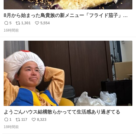
8月から始まった鳥貴族の新メニュー「フライド茄子」が
うますぎでした 信じて……
5
1,301
5,554
返
リ
い
16時間前
信
ポ
い
数
ス
ね
ト
数
数
ようごんハウス結構散らかってて生活感あり過ぎてる
1
117
8,323
返
リ
い
18時間前
信
ポ
い
数
ス
ね