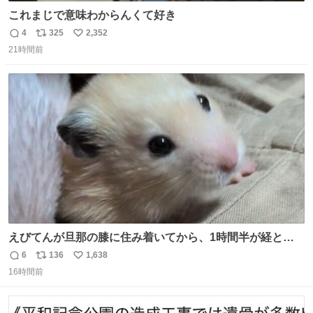
これまじで意味わからんくて好き
4
325
2,352
返
リ
い
21時間前
信
ポ
い
数
ス
ね
ト
数
数
えびてんが旦那の膝に住み着いてから、1時間半が経とう
としている。 えびてんはもう永住の意を固めており、持ち
6
136
1,638
返
リ
い
込んだおやつを所定の場所に置くなどしている。
16時間前
信
ポ
い
数
ス
ね
ト
数