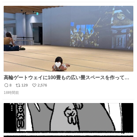
数
ス
ね
ト
数
数
高輪ゲートウェイに100畳もの広い畳スペースを作ってく
れた人本当にありがとう🥹🙏 おかげで遠くから一生懸命ず
8
129
2,576
返
リ
い
り這いで私めがけて来てくれる娘を、思う存分眺められま
18時間前
信
ポ
い
した🤣💖 📍MoN Takanawa 4F
数
ス
ね
ト
数
数