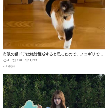
ト
数
数
市販の猫ドアは絶対警戒すると思ったので、ノコギリで無
理やりドアを切り取って作った、にゃんころ専用の猫のれ
4
170
1,749
返
リ
い
ん
20時間前
信
ポ
い
数
ス
ね
ト
数
数