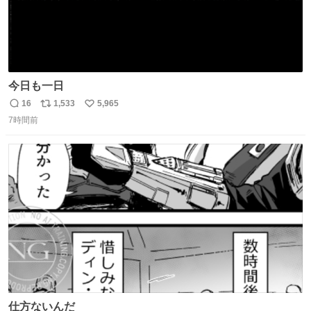
今日も一日
16
1,533
5,965
返
リ
い
7時間前
信
ポ
い
数
ス
ね
ト
数
数
仕方ないんだ