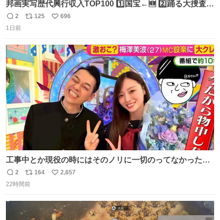
邦画実写歴代興行収入TOP100 1️⃣国宝←🆕 2️⃣踊る大捜査線
THE MOVIE2 3️⃣南極物語 4️⃣踊る大捜査線 THE MOVIE 5️⃣
2
125
696
返
リ
い
子猫物語 6️⃣劇場版コード・ブルー 7️⃣天と地と 8️⃣永遠の0
1日前
信
ポ
い
9️⃣ROOKIES-卒業- 🔟世界の中心で、愛をさけぶ … 44位 ほ
数
ス
ね
どなく、お別れです←🆕 … 60位 キングダム 魂の決戦←🆕
ト
数
数
工事中とか現役の時にはそのノリに一切のってなかった1
番の「設楽の女」が卒業して頭角を現しはじめてて大好き
2
164
2,657
返
リ
い
🥲🥲 設楽さんの返しも良い🥲 #梅澤美波
22時間前
信
ポ
い
数
ス
ね
ト
数
数