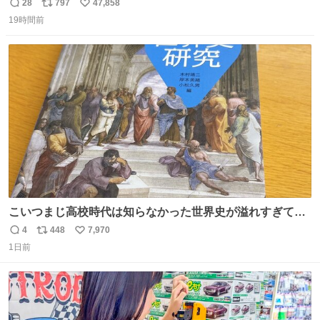
長男
28
797
47,858
返
リ
い
19時間前
信
ポ
い
数
ス
ね
ト
数
数
こいつまじ高校時代は知らなかった世界史が溢れすぎてて
𝑩𝑰𝑮 𝑳𝑶𝑽𝑬＿＿
4
448
7,970
返
リ
い
1日前
信
ポ
い
数
ス
ね
ト
数
数