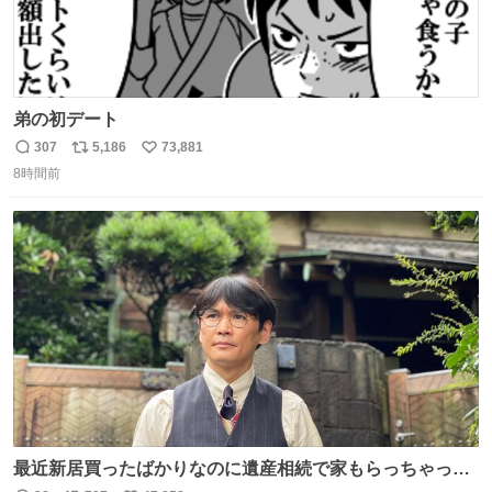
弟の初デート
307
5,186
73,881
返
リ
い
8時間前
信
ポ
い
数
ス
ね
ト
数
数
最近新居買ったばかりなのに遺産相続で家もらっちゃった