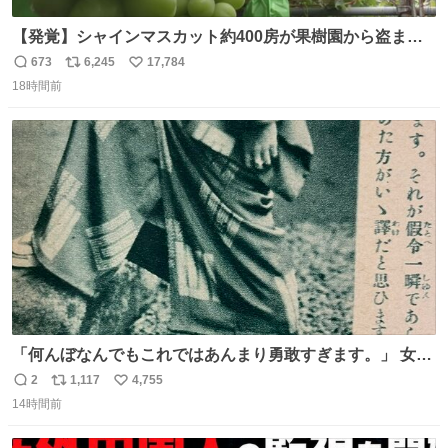
【発覚】シャインマスカット約400房が果樹園から盗まれ
る 栃木・佐野市 news.livedoor.com/article/detail… 被害
673
6,245
17,784
返
リ
い
に遭った果樹園には防犯カメラなどはなく、シャインマス
18時間前
信
ポ
い
カットが盗まれた木には刃物などで切られた跡が。市内で
数
ス
ね
今年に入って同様の被害は確認されておらず、警察はパト
ト
数
数
ロールを強化する。
「何んぼなんでもこれではあんまり勇敢すぎます。」 女性
の立ち振る舞い指南コーナーで、大股を「下品」や「はし
2
1,117
4,755
返
リ
い
たない」という言葉を使わず「勇敢すぎます」と洒落っ気
14時間前
信
ポ
い
たっぷりにたしなめる当時の言葉選びよ 勇敢すぎます、使
数
ス
ね