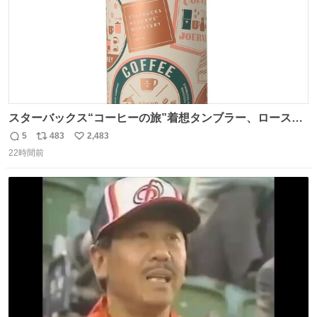
スターバックス“コーヒーの旅”着想タンブラー、ロースタ
リー 東京×トラベラーズカンパニー コーヒーやグルメの味
5
483
2,483
返
リ
い
を記録できるノートも - fashion-press.net/news/149501
22時間前
信
ポ
い
数
ス
ね
ト
数
数