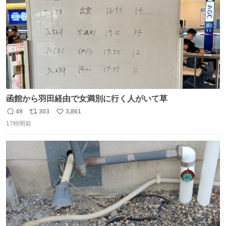
函館から羽田経由で女満別に行く人がいて草
49
303
3,861
返
リ
い
17時間前
信
ポ
い
数
ス
ね
ト
数
数