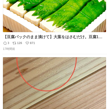
【豆腐パックのまま漬けて】大葉をはさむだけ。豆腐1
丁、秒でなくなる 豆腐に大葉をはさんで、めんつゆに漬け
3
126
871
返
リ
い
るだけ。冷蔵庫で置くだけで味がしみ込み、さっぱりなの
17時間前
信
ポ
い
に満足感のある一品に。火を使わず5分で仕込める、忙し
数
ス
ね
い日にもぴったりの大葉と豆腐の漬けレシピです。 詳しく
ト
数
数
はリプ欄を見てね👇