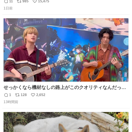
持たせるかだし、自分でそれが本当だと信じないと相手も
11
985
15,475
返
リ
い
騙せられん 私なんか就活中に存在しない記憶作り出してた
1日前
信
ポ
い
WWWW
数
ス
ね
ト
数
数
せっかくなら機材なしの路上がこのクオリティなんだって
バレてくれないかな。 「ガラクタ」大好き！
1
128
2,652
返
リ
い
#Sakurashimeji
13時間前
信
ポ
い
数
ス
ね
ト
数
数