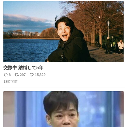
ト
数
数
交際中 結婚して5年
8
297
15,829
返
リ
い
13時間前
信
ポ
い
数
ス
ね
ト
数
数