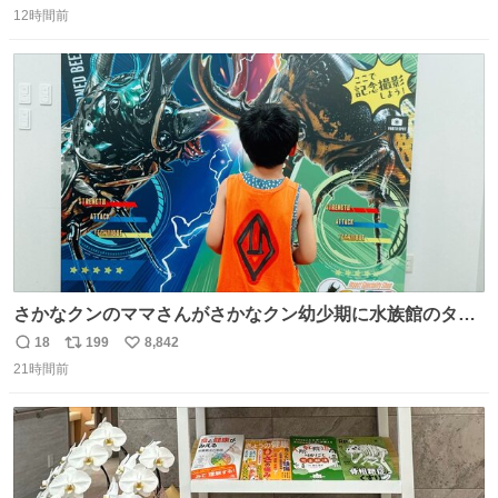
12時間前
信
ポ
い
数
ス
ね
ト
数
数
さかなクンのママさんがさかなクン幼少期に水族館のタコ
水槽の前で1時間以上粘る彼に付き合ったらしいけれど、
18
199
8,842
返
リ
い
先日昆虫博でカブトムシを触り続ける息子に5時間付き合
21時間前
信
ポ
い
った私も将来誰か褒め称えて欲しい
数
ス
ね
ト
数
数