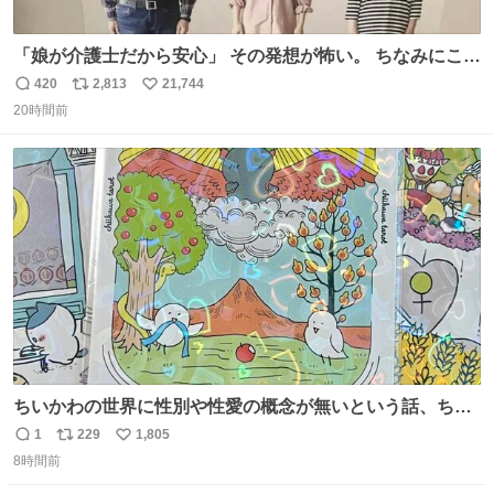
「娘が介護士だから安心」 その発想が怖い。 ちなみにこの
ポスターは、介護職の求人や転職支援をしている会社のポ
420
2,813
21,744
返
リ
い
スターらしい。
20時間前
信
ポ
い
数
ス
ね
ト
数
数
ちいかわの世界に性別や性愛の概念が無いという話、ちい
かわタロットでも恋人・女帝・女教皇あたりは性別を意識
1
229
1,805
返
リ
い
させないように描かれてるんだよね。かなり徹底している
8時間前
信
ポ
い
印象。
数
ス
ね