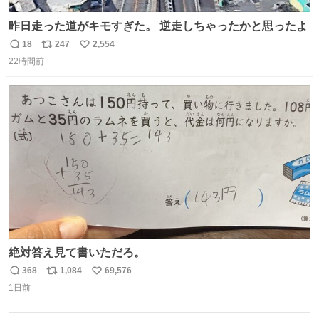
昨日走った道がキモすぎた。 逆走しちゃったかと思ったよ
18
247
2,554
返
リ
い
22時間前
信
ポ
い
数
ス
ね
ト
数
数
絶対答え見て書いただろ。
368
1,084
69,576
返
リ
い
1日前
信
ポ
い
数
ス
ね