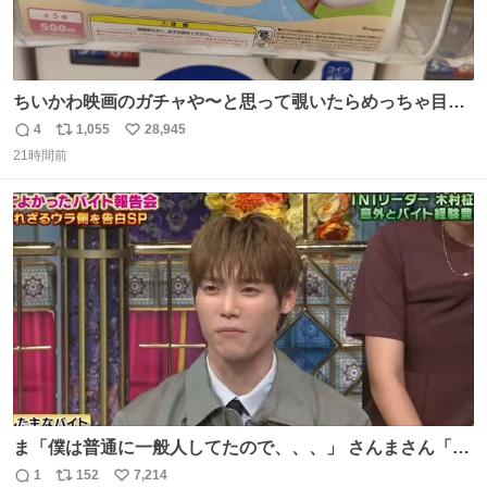
ちいかわ映画のガチャや〜と思って覗いたらめっちゃ目合
って気まずい
4
1,055
28,945
返
リ
い
21時間前
信
ポ
い
数
ス
ね
ト
数
数
ま「僕は普通に一般人してたので、、、」 さんまさん「チ
ンパンジー⁉️」 しぬwwwwwwwwwwwwwwwwwwwww
1
152
7,214
返
リ
い