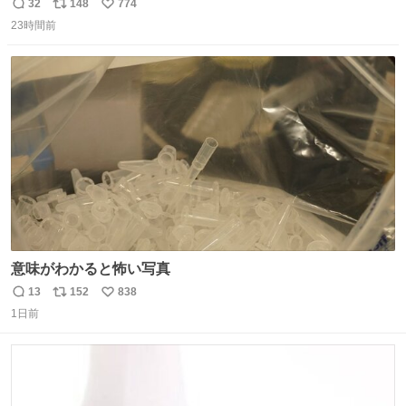
したならその場で動かないで助け呼んで下さい😰 保険にロ
32
148
774
返
リ
い
ードサービス付いてて金銭負担も無いんですから これで走
23時間前
信
ポ
い
ると、壊さなくていい所まで壊しちゃいますから 実際、外
数
ス
ね
装ダメージ、ABSセンサ断線、ブレーキホースも傷入っち
ト
数
数
ゃってます…
意味がわかると怖い写真
13
152
838
返
リ
い
1日前
信
ポ
い
数
ス
ね
ト
数
数