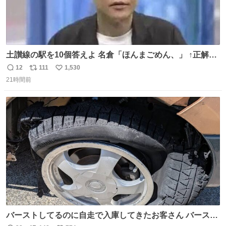
土讃線の駅を10個答えよ 名倉「ほんまごめん、」 ↑正解
（御免駅）
12
111
1,530
返
リ
い
21時間前
信
ポ
い
数
ス
ね
ト
数
数
バーストしてるのに自走で入庫してきたお客さん バースト