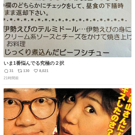
数
いま1番悩んでる究極の２択
31
130
8,021
返
リ
い
21時間前
信
ポ
い
数
ス
ね
ト
数
数