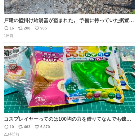
戸建の壁掛け給湯器が盗まれた。 予備に持っていた据置給
湯器があったのでガスやさんに設置してもらった。 工事費
16
200
905
返
リ
い
9万円。 痛い出費。 防犯カメラ設置した。 物騒な時代にな
1日前
信
ポ
い
ったな。 昔は給湯器盗むとか聞いたことなかったな。
数
ス
ね
ト
数
数
コスプレイヤーってのは100均の力を借りてなんでも錬成
できるんですよねビフォーアフター
10
463
6,870
返
リ
い
21時間前
信
ポ
い