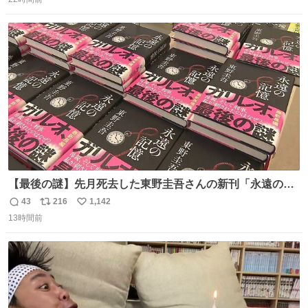
信
ポ
い
は家の冷蔵庫に貼ってる。 交換留学が終わって1年経つけ
数
ス
ね
どそれぞれのマグネットを見る度に旅の思い出が鮮明によ
ト
数
数
みがえります。
【最後の謎】先月死去した東野圭吾さんの新刊「永遠の記
憶」発売 代表作「ガリレオ」シリーズ最新作
43
216
1,142
返
リ
い
news.livedoor.com/article/detail… 68歳で亡くなった作家
13時間前
信
ポ
い
の東野圭吾さんの新刊が発売された。5日は発売されたば
数
ス
ね
かりの新刊も加わり、多くのファンが足を運んでいた。
ト
数
数