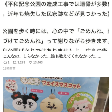
ト
数
数
こんなの、しらなかった…誰も教えてくれなかった…。
1
3,279
13,463
返
リ
い
12時間前
信
ポ
い
数
ス
ね
ト
数
数