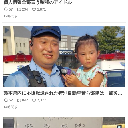
個人情報全部言う昭和のアイドル
57
234
1,871
返
リ
い
12時間前
信
ポ
い
数
ス
ね
ト
数
数
熊本県内に応援派遣された特別自動車警ら部隊は、被災場
所のみならず、避難所も回りながらパトロールを行ってい
52
842
7,377
返
リ
い
ます。写真は、京都府警察の特別自動車警ら部隊が、上益
14時間前
信
ポ
い
城郡御船町内で避難している方々と交流している様子で
数
ス
ね
す。 #令和８年熊本地震 #京都府警察
ト
数
数