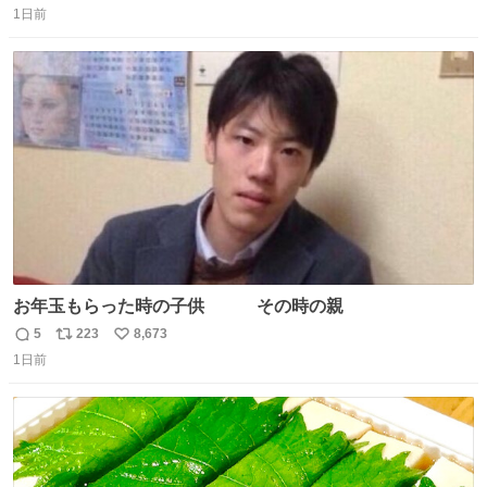
1日前
信
ポ
い
数
ス
ね
ト
数
数
お年玉もらった時の子供 その時の親
5
223
8,673
返
リ
い
1日前
信
ポ
い
数
ス
ね
ト
数
数