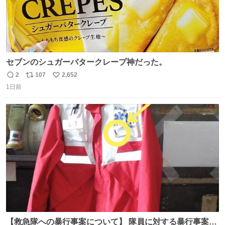
セブンのシュガーバタークレープ神だった。
2
107
2,652
返
リ
い
1日前
信
ポ
い
数
ス
ね
ト
数
数
【救急隊への暴行事案について】 隊員に対する暴行事案