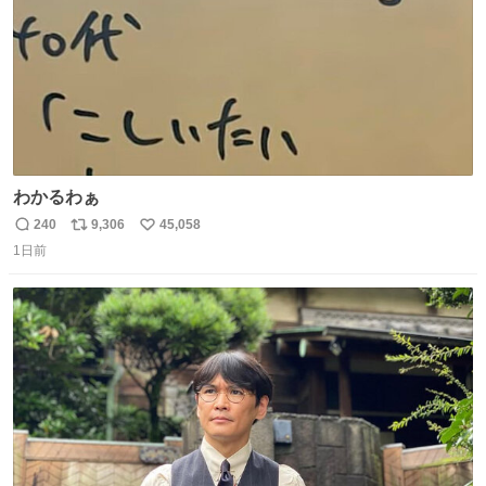
わかるわぁ
240
9,306
45,058
返
リ
い
1日前
信
ポ
い
数
ス
ね
ト
数
数