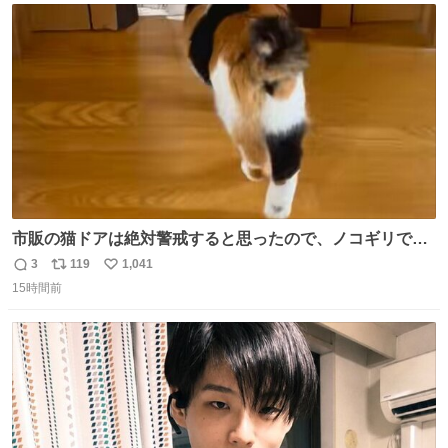
ト
数
数
市販の猫ドアは絶対警戒すると思ったので、ノコギリで無
理やりドアを切り取って作った、にゃんころ専用の猫のれ
3
119
1,041
返
リ
い
ん
15時間前
信
ポ
い
数
ス
ね
ト
数
数