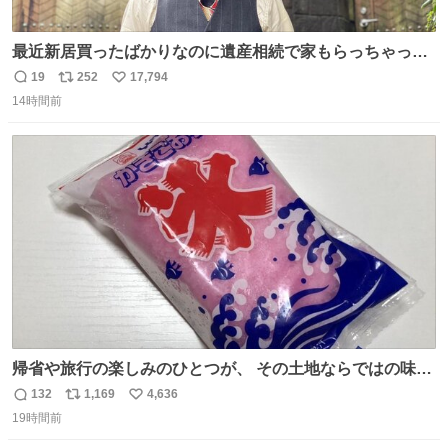
最近新居買ったばかりなのに遺産相続で家もらっちゃった
長男
19
252
17,794
返
リ
い
14時間前
信
ポ
い
数
ス
ね
ト
数
数
帰省や旅行の楽しみのひとつが、 その土地ならではの味。
この夏、みなさんのおすすめのご当地アイスはあります
132
1,169
4,636
返
リ
い
か？ 九州の夏といえば、これ！ 地元の定番でも、旅先で出
19時間前
信
ポ
い
会ったお気に入りでも、ぜひ教えてください🍨
数
ス
ね