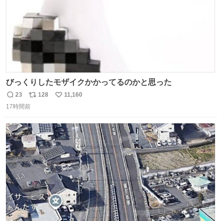
びっくりしたモザイクかかってるのかと思った
23
128
11,160
返
リ
い
17時間前
信
ポ
い
数
ス
ね
ト
数
数