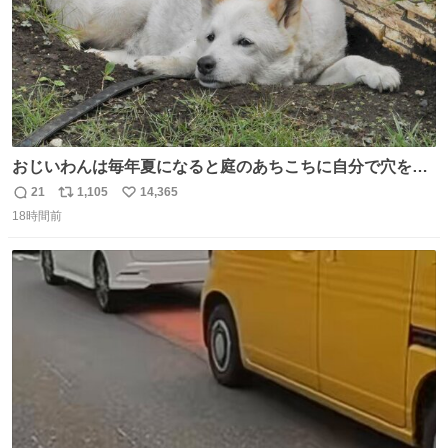
おじいわんは毎年夏になると庭のあちこちに自分で穴を掘
って涼んでた。 たまにうさぎ氏がちゃっかり中に入る事も
21
1,105
14,365
返
リ
い
あったが、退かさず怒らず保護者のようにただ見ていた。
18時間前
信
ポ
い
数
ス
ね
ト
数
数