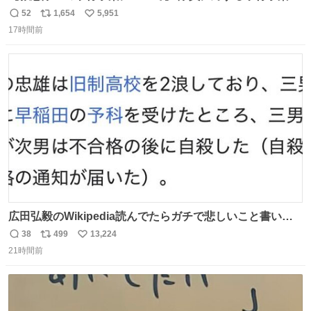
が、令和7年度の6件に対し、令和8年度は現在既に4件発生
52
1,654
5,951
返
リ
い
しています。 特に、この4日間で救急隊員に対する暴行事
17時間前
信
ポ
い
案が立て続けに2件発生しています。 このような行為に対
数
ス
ね
して隊員の安全を守るために、法的措置も辞さず毅然と対
ト
数
数
応していきます。
広田弘毅のWikipedia読んでたらガチで悲しいこと書いて
あって辛い
38
499
13,224
返
リ
い
21時間前
信
ポ
い
数
ス
ね
ト
数
数