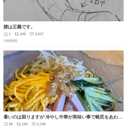
腰は正義です。
1
100
3,417
返
リ
い
19時間前
信
ポ
い
数
ス
ね
ト
数
数
暑いのは困りますが 冷やし中華が美味い事で帳尻をあわせ
てます。
28
104
2,749
返
リ
い