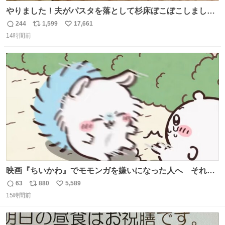
やりました！夫がパスタを落として杉床ぼこぼこしまし
た！よかったーーー！ファーストぼこぼこ自分じゃなく
244
1,599
17,661
返
リ
い
て！これで第二波いつでもいけます！！！✌️いやーほっと
14時間前
信
ポ
い
した！ 杉床を採用しようとしている方々へ忠告です。杉床
数
ス
ね
は乾燥パスタに負けます。豆腐くらいやわやわです。
ト
数
数
映画『ちいかわ』でモモンガを嫌いになった人へ それで
も愛される理由と可能性 kai-you.net/article/96186 『映画
63
880
5,589
返
リ
い
ちいかわ 人魚の島のひみつ』を3回観て、原作も追ってい
15時間前
信
ポ
い
る筆者が、モモンガの名誉回復を試みようとする記事で
数
ス
ね
す。ちいかわ初心者向けです🖊
ト
数