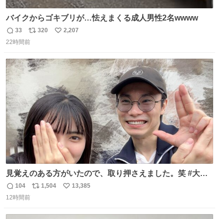
バイクからゴキブリが…怯えまくる成人男性2名wwww
33
320
2,207
返
リ
い
22時間前
信
ポ
い
数
ス
ね
ト
数
数
見覚えのある方がいたので、取り押さえました。笑 #大追
跡 #鈴木浩文 さん
104
1,504
13,385
返
リ
い
12時間前
信
ポ
い
数
ス
ね