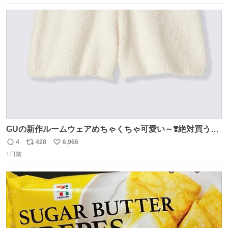
数
ス
ね
ト
数
数
GUの新作ルームウェアめちゃくちゃ可愛い～❣️絶対買うぞ
🪿🤍 9月下旬発売🪄
4
428
6,966
返
リ
い
1日前
信
ポ
い
数
ス
ね
ト
数
数