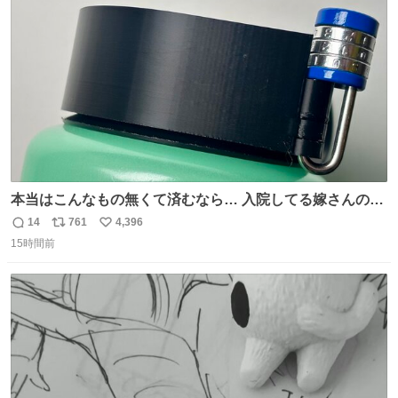
ト
数
数
本当はこんなもの無くて済むなら… 入院してる嫁さんの病
棟、共同の冷蔵庫の中身を勝手に触る輩がおるのだけど、
14
761
4,396
返
リ
い
ナルゲンボトルの中身が減っている事案が起きたらしい。
15時間前
信
ポ
い
水に何か入れられても嫌なので3Dプリンタで 『鍵を開け
数
ス
ね
ないと蓋が回せないやつ』を作ったぞ…
ト
数
数