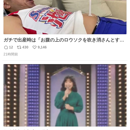
ガチで出産時は「お腹の上のロウソクを吹き消さんとする
サンシャイン池崎」だったし、お産後の股裂け状態でのト
12
430
9,146
返
リ
い
イレは「とにかく明るい安村の体勢」が1番楽
21時間前
信
ポ
い
数
ス
ね
ト
数
数