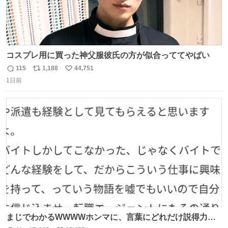
コスプレ用に買った神父服彼氏の方が似合っててやばい
115
1,188
44,751
返
リ
い
1日前
信
ポ
い
数
ス
ね
ト
数
数
まじでわかるWWWWホンマに、言葉にどれだけ説得力を