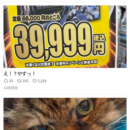
数
ス
ね
ト
数
数
え！？やすっ！
33
152
1,118
返
リ
い
14時間前
信
ポ
い
数
ス
ね
ト
数
数