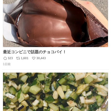
数
最近コンビニで話題のチョコパイ！
323
1,601
30,443
返
リ
い
1日前
信
ポ
い
数
ス
ね
ト
数
数