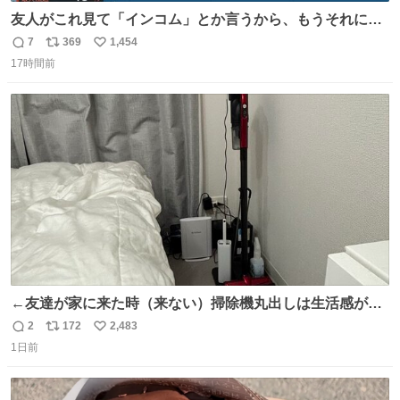
友人がこれ見て「インコム」とか言うから、もうそれにし
か見えなくなっちゃった。
7
369
1,454
返
リ
い
17時間前
信
ポ
い
数
ス
ね
ト
数
数
←友達が家に来た時（来ない）掃除機丸出しは生活感が出
てかっこ悪いなぁ →せや
2
172
2,483
返
リ
い
1日前
信
ポ
い
数
ス
ね
ト
数