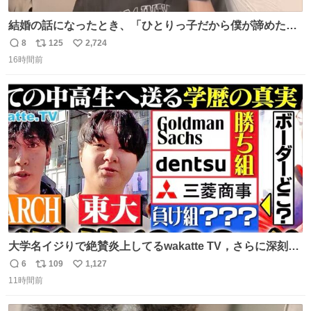
結婚の話になったとき、「ひとりっ子だから僕が諦めた瞬
間に一族が潰える」「死ぬとき1人とか嫌」だから結婚願
8
125
2,724
返
リ
い
望は"ある"って答えたものの、結局「（結婚は）向いてね
16時間前
信
ポ
い
ぇのかもしれない」で締める北山くん、きっといろいろ考
数
ス
ね
えて言葉を選んで、まるく収めてくれたんだなと思った
ト
数
数
大学名イジりで絶賛炎上してるwakatte TV，さらに深刻な
問題はこっちでは？ ・都内の特定企業に入るのを極度に推
6
109
1,127
返
リ
い
奨し，それ以外の地域で堅実に生きるのを周縁化する ・恋
11時間前
信
ポ
い
愛にかまけ，「陽キャラ」として振る舞うのを極端に中心
数
ス
ね