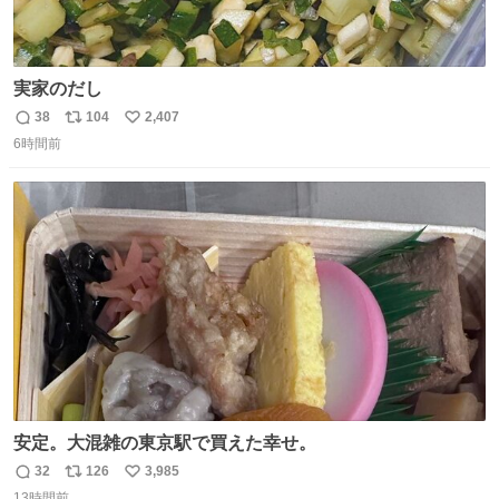
実家のだし
38
104
2,407
返
リ
い
6時間前
信
ポ
い
数
ス
ね
ト
数
数
安定。大混雑の東京駅で買えた幸せ。
32
126
3,985
返
リ
い
13時間前