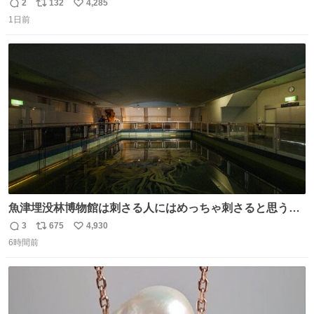
2
132
4,285
返
リ
い
1日前
信
ポ
い
数
ス
ね
ト
数
数
魚津埋没林博物館は刺さる人にはめっちゃ刺さると思う施
設 無人になった時の雰囲気が凄まじかった
3
675
4,930
返
リ
い
6時間前
信
ポ
い
数
ス
ね
ト
数
数