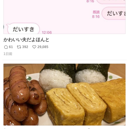
かわいい夫だよほんと
61
392
29,085
返
リ
い
1日前
信
ポ
い
数
ス
ね
ト
数
数