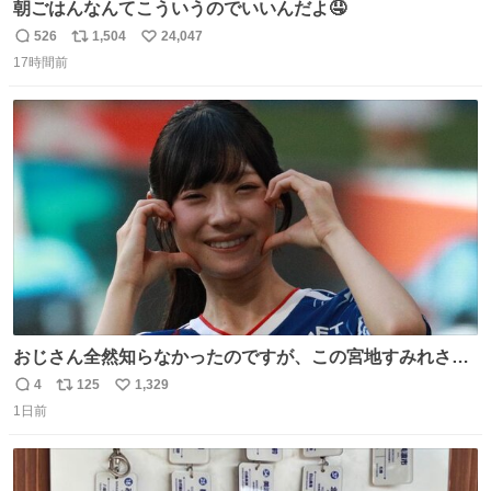
朝ごはんなんてこういうのでいいんだよ🤤
526
1,504
24,047
返
リ
い
17時間前
信
ポ
い
数
ス
ね
ト
数
数
おじさん全然知らなかったのですが、この宮地すみれさん
（日向坂46）はマリサポだったのですね。 カメラ目線でに
4
125
1,329
返
リ
い
っこりしていただいたので撮影したものの、全然誰だか知
1日前
信
ポ
い
りませんでした。 マリサポらしいのでこれからは名前覚え
数
ス
ね
ます！！
ト
数
数