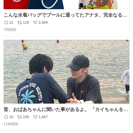
こんな水着バッグでプールに通ってたアナタ、完全なる同
世代（笑） #70年代 #80年代 #昭和レトロ
22
129
2,569
返
リ
い
7時間前
信
ポ
い
数
ス
ね
ト
数
数
昔、おばあちゃんに聞いた事があるよ。 「カイちゃんをい
じめると、アイツが海から上がって来るぞ。」って。
10
109
1,467
返
リ
い
11時間前
信
ポ
い
数
ス
ね