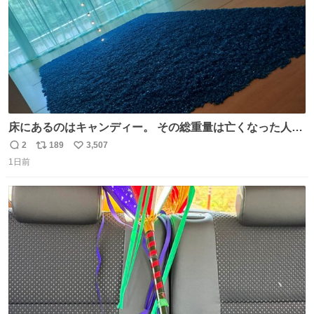
床にあるのはキャンディー。 その総重量は亡くなった人と
同等の重さだそうです。 鑑賞者は一つ持ち帰れますが、亡
2
189
3,507
返
リ
い
くなった人の一部を持ち帰っているような感覚になりまし
1日前
信
ポ
い
た。 勇気を出して口に入れたら、ハッカ味😳✨ #ポーラ美
数
ス
ね
術館
ト
数
数