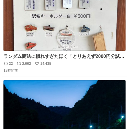
ランダム商法に慣れすぎたぼく「とりあえず2000円分試し
てみるか…」 駅員さん「どれが欲しいの？」 ぼく「えっ
22
2,002
14,435
返
リ
い
良いんですか？」 駅員さん「何が…？？」 やっぱランダム
12時間前
信
ポ
い
って悪い文化だ
数
ス
ね
わ！！！！！！！！！！！！！！！！！！！！
ト
数
数