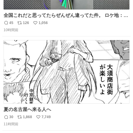
全国これだと思ってたらぜんぜん違ってた件。 ロケ地：広
島
45
126
1,056
返
リ
い
10時間前
信
ポ
い
数
ス
ね
ト
数
数
夏の名古屋へ来る人へ
30
1,868
7,749
返
リ
い
11時間前
信
ポ
い
数
ス
ね