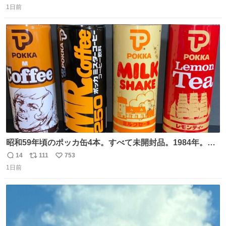
1日前
信
ポ
い
数
ス
ね
ト
数
数
昭和59年頃のポッカ缶4本。すべて未開封品。1984年。P
マーク。昭和レトロ！
14
111
753
返
リ
い
1日前
信
ポ
い
数
ス
ね
ト
数
数