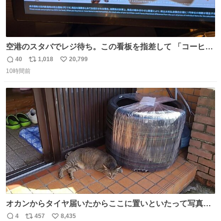
空港のスタバでレジ待ち。この看板を指差して 「コーヒー
苦手な人コーヒー飲まないよ！」て叫び続けてる子供いて
40
1,018
20,799
返
リ
い
吹き出しそうwお母さんお疲れ様です。
10時間前
信
ポ
い
数
ス
ね
ト
数
数
オカンからタイヤ届いたからここに置いといたって写真送
られてきたけど明らかに猫が邪魔くさそうな顔してて草
4
457
8,435
返
リ
い