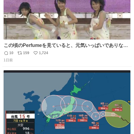
この頃のPerfumeを見ていると、元気いっぱいでありなが
ら決して感情に任せすぎることなく、しっかりと制御され
10
159
1,724
返
リ
い
たダンスであることに新鮮に驚く。3人のあげた足の向き
1日前
信
ポ
い
や角度とか本当に細かな部分まできっちりと揃っていてそ
数
ス
ね
こから積み重ねてきた努力や練習量が見て取れる…
ト
数
数