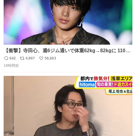
【衝撃】寺田心、週6ジム通いで体重62kg→82kgに 110kg
のベンチプレス持ち上げる姿披露
642
4,907
56,663
返
リ
い
news.livedoor.com/article/detail… 元々自重のみだった
18時間前
信
ポ
い
が、更に筋肉を大きくするためジム通いを開始。筋肉増量
数
ス
ね
のためおにぎり10個、ゼリー飲料3～4本、パスタと毎日4
ト
数
数
千kcalオーバーの食事を摂取し、増量したという。