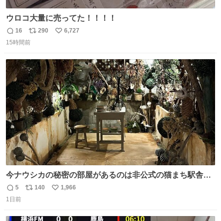
ウロコ大量に売ってた！！！！
16
290
6,727
返
リ
い
15時間前
信
ポ
い
数
ス
ね
ト
数
数
今ナウシカの秘密の部屋があるのは非公式の猫まち駅舎だ
けだもんね。本物が欲しいね
5
140
1,966
返
リ
い
1日前
信
ポ
い
数
ス
ね