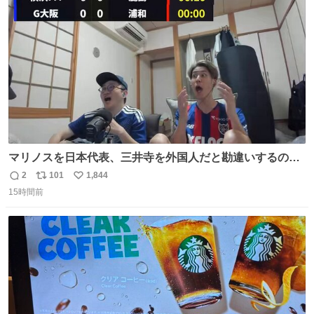
ト
数
数
マリノスを日本代表、三井寺を外国人だと勘違いするのお
もろくて爽
2
101
1,844
返
リ
い
15時間前
信
ポ
い
数
ス
ね
ト
数
数