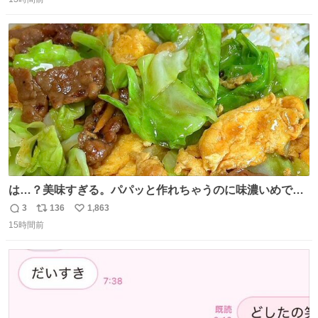
信
ポ
い
数
ス
ね
ト
数
数
は…？美味すぎる。パパッと作れちゃうのに味濃いめで満
足感エグいの天才だろ🥹
3
136
1,863
返
リ
い
15時間前
信
ポ
い
数
ス
ね
ト
数
数