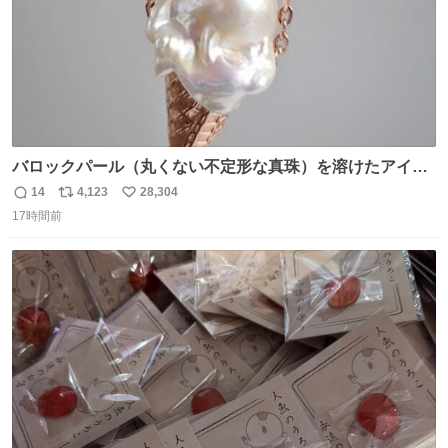
バロックパール（丸くない不定形な真珠）を溶けたアイス
や飴玉、雲、アヒルに見立ててジュエリーデザイナー、
14
4,123
28,304
返
リ
い
Ben Choi 蔡俊文さんの作品。
17時間前
信
ポ
い
instagram.com/bcjoaillerie/
数
ス
ね
ト
数
数