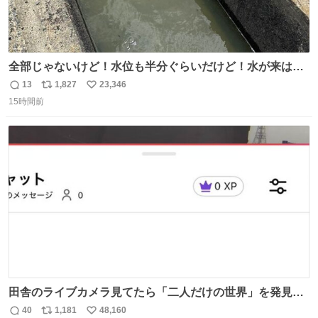
全部じゃないけど！水位も半分ぐらいだけど！水が来はじ
めたよ！！！ 作業してくれた方々ありがとーーー
13
1,827
23,346
返
リ
い
ー！！！！！！！！！！！！！！！！！！！！！！！！！
15時間前
信
ポ
い
！
数
ス
ね
ト
数
数
田舎のライブカメラ見てたら「二人だけの世界」を発見し
た
40
1,181
48,160
返
リ
い