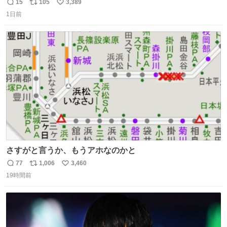
で毎回これしてくれたらそりゃ通うわw
15
105
3,389
返
リ
い
1日前
信
ポ
い
数
ス
ね
ト
数
数
さすがと言うか、もうアホなのかと
77
1,006
3,460
返
リ
い
19時間前
信
ポ
い
数
ス
ね
ト
数
数