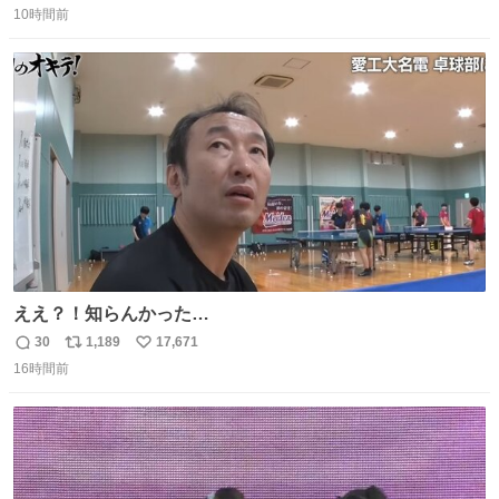
10時間前
信
ポ
い
数
ス
ね
ト
数
数
ええ？！知らんかった…
30
1,189
17,671
返
リ
い
16時間前
信
ポ
い
数
ス
ね
ト
数
数