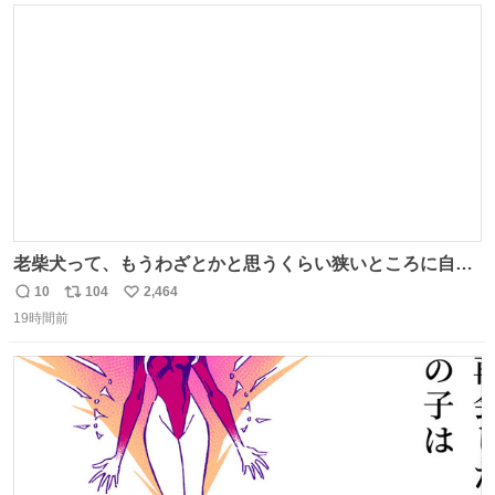
ト
数
数
老柴犬って、もうわざとかと思うくらい狭いところに自ら
はまりにいくじゃないですか？ 今朝ガーデニングしてる飼
10
104
2,464
返
リ
い
い主の間にはまってきて、最高に可愛かった♥️
19時間前
信
ポ
い
数
ス
ね
ト
数
数