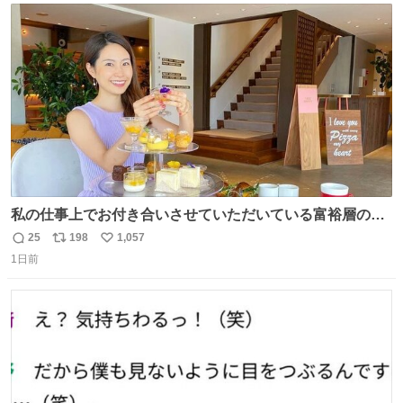
ト
数
数
私の仕事上でお付き合いさせていただいている富裕層の社
長さん達は、こんな事しない。 こんな自慢は一切しない
25
198
1,057
返
リ
い
し、なんなら表に出てこない。 自分に自信がない半端モン
1日前
信
ポ
い
はブランドで自分を飾りキラキラ自慢をする。 #折田楓
数
ス
ね
#merchu
ト
数
数