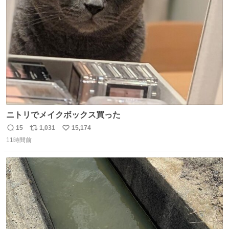
化する ・院生が研究環境を求め他大学に移るのを批判する
ト
数
数
過去例↓
ニトリでメイクボックス買った
15
1,031
15,174
返
リ
い
11時間前
信
ポ
い
数
ス
ね
ト
数
数