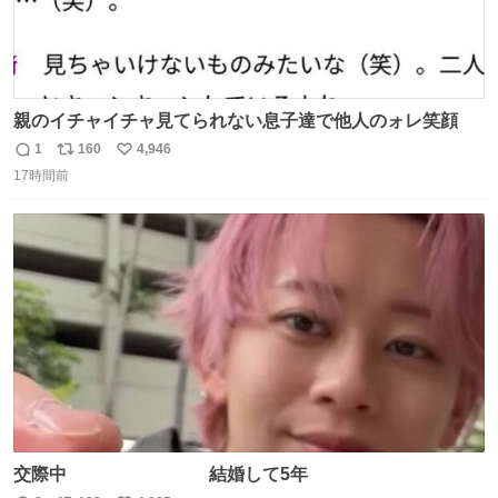
親のイチャイチャ見てられない息子達で他人のォレ笑顔
1
160
4,946
返
リ
い
17時間前
信
ポ
い
数
ス
ね
ト
数
数
交際中 結婚して5年