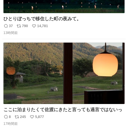
ひとりぼっちで移住した町の夜みて。
37
790
14,781
返
リ
い
13時間前
信
ポ
い
数
ス
ね
ト
数
数
ここに泊まりたくて佐渡にきたと言っても過言ではないっ
8
245
5,877
返
リ
い
17時間前
信
ポ
い