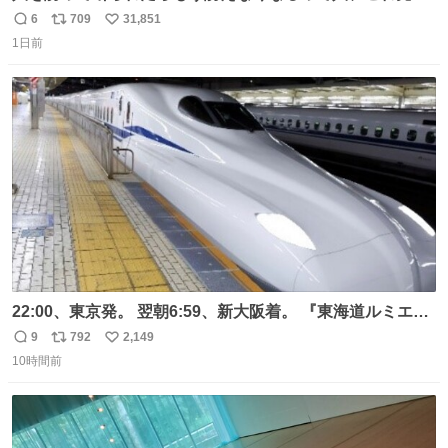
元気出してほしい
6
709
31,851
返
リ
い
1日前
信
ポ
い
数
ス
ね
ト
数
数
22:00、東京発。 翌朝6:59、新大阪着。 『東海道ルミエー
ルエクスプレス』が今夜、初運行！ 岐阜羽島駅で夜を越す
9
792
2,149
返
リ
い
東海道新幹線。寝台列車じゃないのに、朝まで新幹線とい
10時間前
信
ポ
い
う、なんだか特別体験😉 #TRAINTRIP #東海道ルミエール
数
ス
ね
エクスプレス
ト
数
数