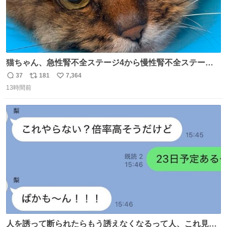
猫ちゃん、急性腎不全ステージ4から慢性腎不全ステージ2
になりました😭点滴も週一で大丈夫になった… このままだ
37
181
7,364
返
リ
い
と2、3日持たないって言われたのが嘘みたい…本当に嬉し
13時間前
信
ポ
い
い😭😭😭頑張ってくれてありがとう😭😭😭 嬉しくて帰り
数
ス
ね
道泣きながら歩いてたら向こうから来た人にすごい顔され
ト
数
数
た🫠
人を誘って断られたらもう誘えなくなるって人、これ見て