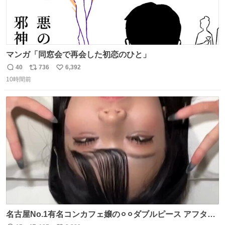
マンガ「同窓会で再会した初恋のひと」
40
736
6,392
返
リ
い
10時間前
信
ポ
い
数
ス
ね
ト
数
数
名古屋No.1有名コンカフェ嬢の⚪︎⚪︎ダブルピース アフター