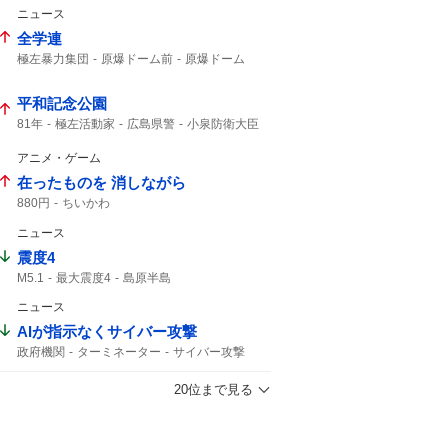
仙台七夕まつり
1年分
World
ニュース
全学連
極左暴力集団
原爆ドーム前
原爆ドーム
ドーム前
平和記念公園
81年
極左活動家
広島県警
小泉防衛大臣
広島市民
アニメ・ゲーム
在ったものを 消しながら
880円
ちいかわ
ニュース
震度4
M5.1
最大震度4
島原半島
熊本県天草・芦北地方
筑後地方
震度3
ニュース
地震情報
フィリピン海プレート
天草・芦北地方
M4.8
AIが指示なくサイバー攻撃
津波の心配はありません
震源の深さ
政府機関
ターミネーター
サイバー攻撃
緊急地震速報
地震速報
深さ10km
地震の規模
鹿児島県
20位まで見る