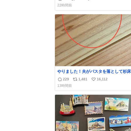
返
リ
い
け呼んで下さい😰 保険にロードサービ
22時間前
てて金銭負担も無いんですから これで走る
信
ポ
い
と、壊さなくていい所まで壊しちゃいま
数
ス
ね
ら 実際、外装ダメージ、ABSセンサ断
ト
数
レーキホースも傷入っちゃってます…
数
やりました！夫がパスタを落として杉床
ぼこしました！よかったーーー！ファー
229
1,481
16,112
返
リ
い
ぼこぼこ自分じゃなくて！これで第二波
13時間前
でもいけます！！！✌️いやーほっとした！
信
ポ
い
床を採用しようとしている方々へ忠告で
数
ス
ね
杉床は乾燥パスタに負けます。豆腐くら
ト
数
わやわです。
数