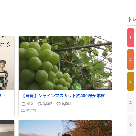
ト
1
2
3
【発覚】シャインマスカット約400房が果樹園
や転
から盗まれる 栃木・佐野市
4
412
3,687
9,591
返
リ
い
。
news.livedoor.com/article/detail… 被害に遭
11時間前
った果樹園には防犯カメラなどはなく、シャ
信
ポ
い
インマスカットが盗まれた木には刃物などで
数
ス
ね
切られた跡が。市内で今年に入って同様の被
5
ト
数
害は確認されておらず、警察はパトロールを
数