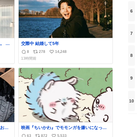
強化する。
6
7
 で
交際中 結婚して5年
ほし
8
278
14,248
返
リ
い
まで
8
13時間前
させ
信
ポ
い
士を
数
ス
ね
ト
数
9
数
10
お客
映画『ちいかわ』でモモンガを嫌いになった
いで助
人へ それでも愛される理由と可能性 kai-
63
872
5,533