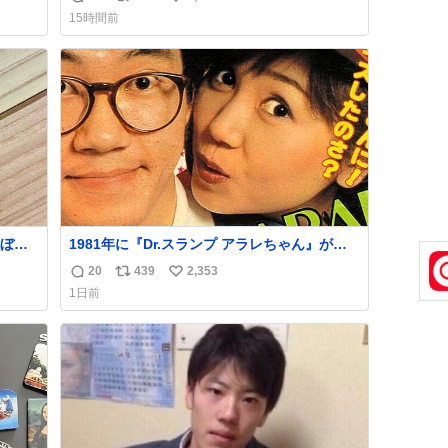
返
リ
い
ス付い
you.net/article/96186 『映画ちいかわ 人魚の
15時間前
島のひみつ』を3回観て、原作も追っている筆
信
ポ
い
すか
者が、モモンガの名誉回復を試みようとする
数
ス
ね
線、ブ
記事です。ちいかわ初心者向けです🖊
ト
数
数
ぼこ
1981年に『Dr.スランプ アラレちゃん』が放
スト
映開始された直後の鳥山明さんと、小山茉美
20
439
2,353
返
リ
い
いつ
さんです。
1日前
 杉
信
ポ
い
す。
数
ス
ね
いや
ト
数
数