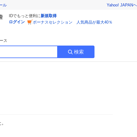
Yahoo! JAPAN
ヘ
ール
IDでもっと便利に
新規取得
ログイン
ボーナスセレクション 人気商品が最大40％
ース
検索
た。