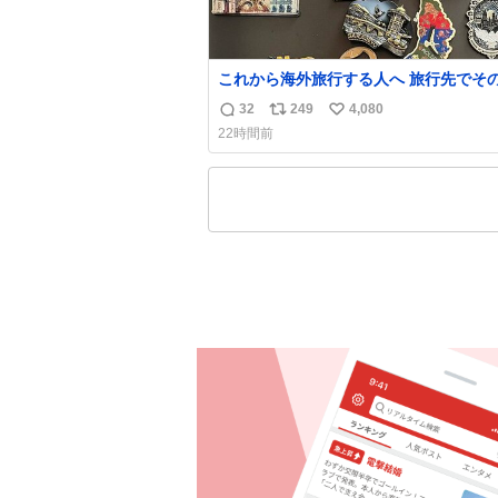
これから海外旅行する人へ 旅行先でそ
都市を象徴する マグネットを買って欲
32
249
4,080
返
リ
い
僕は交換留学してた1年間で20カ国回っ
22時間前
ど、旅行先で必ずマグネットを買い、今
信
ポ
い
の冷蔵庫に貼ってる。 交換留学が終わって1
数
ス
ね
年経つけどそれぞれのマグネットを見る
ト
数
旅の思い出が鮮明によみがえります。
数