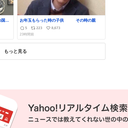
の国や
お年玉もらった時の子供 その時の親
しい。
5
223
8,673
返
リ
い
たけ
23時間前
は家
信
ポ
い
数
ス
ね
度に
ト
数
もっと見る
数