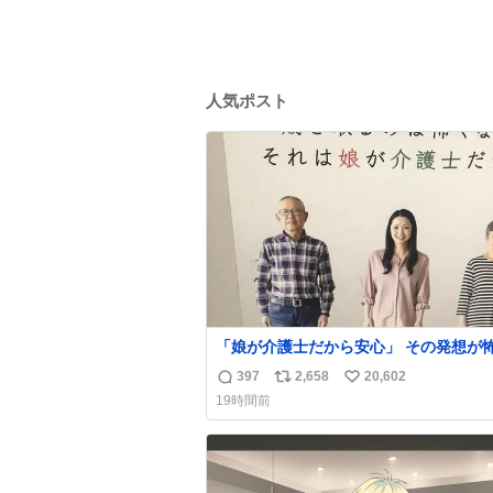
人気ポスト
「娘が介護士だから安心」 その発想が怖い。
ちなみにこのポスターは、介護職の求人
397
2,658
20,602
返
リ
い
職支援をしている会社のポスターらしい
19時間前
信
ポ
い
数
ス
ね
ト
数
数