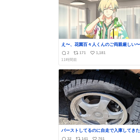
え〜、花園百々人くんのご両親厳しい〜。
も9歳児の市原仁奈にここまで「構って
2
171
1,181
返
リ
い
い、構ってくれるの？」と寂しさを極限
11時間前
煮詰めた台詞を何気ない日常会話で発言
信
ポ
い
てるご両親もだいぶ厳しいよ 双方弁護
数
ス
ね
雇わないか？
ト
数
数
バーストしてるのに自走で入庫してきた
さん バーストしたならその場で動かな
32
141
761