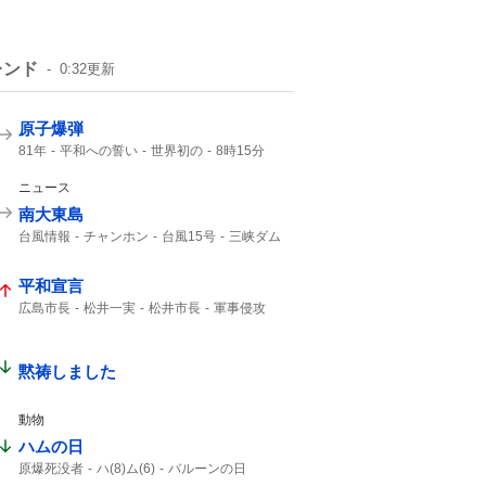
レンド
0:32
更新
原子爆弾
81年
平和への誓い
世界初の
8時15分
午前8時15分
1945年
ご冥福をお祈り
広島東洋カープ
ニュース
南大東島
台風情報
チャンホン
台風15号
三峡ダム
15号
大東島
台風13号
13号
平和宣言
広島市長
松井一実
松井市長
軍事侵攻
NPT
核兵器使用
ないがしろにする
武力行使
非人道的
第二次大戦
自分勝手な
黙祷しました
動物
ハムの日
原爆死没者
ハ(8)ム(6)
バルーンの日