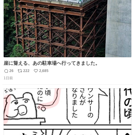
数
崖に聳える、あの駐車場へ行ってきました。
26
222
2,685
返
リ
い
1日前
信
ポ
い
数
ス
ね
ト
数
数