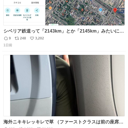
シベリア鉄道って「2143km」とか「2145km」みたいに、
モスクワからの距離名そのままの駅名があるんですね。
9
248
3,202
返
リ
い
1日前
信
ポ
い
数
ス
ね
ト
数
数
海外ニキキレッキレで草 （ファーストクラスは前の座席で