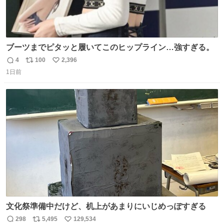
ブーツまでピタッと履いてこのヒップライン…強すぎる。
4
100
2,396
返
リ
い
1日前
信
ポ
い
数
ス
ね
ト
数
数
文化祭準備中だけど、机上があまりにいじめっぽすぎる
298
5,495
129,534
返
リ
い