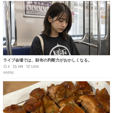
ト
数
数
ライブ会場では、財布の判断力がおかしくなる。
2
199
1,015
返
リ
い
4時間前
信
ポ
い
数
ス
ね
ト
数
数