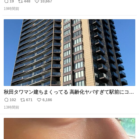
がら)
19
448
10,667
返
リ
い
19時間前
信
ポ
い
数
ス
ね
ト
数
数
秋田タワマン建ちまくってる 高齢化ヤバすぎて駅前にコン
パクトシティつくって高齢者を住ませる考えらしい 病院も
102
671
6,186
返
リ
い
全部駅前にある
13時間前
信
ポ
い
数
ス
ね
ト
数
数