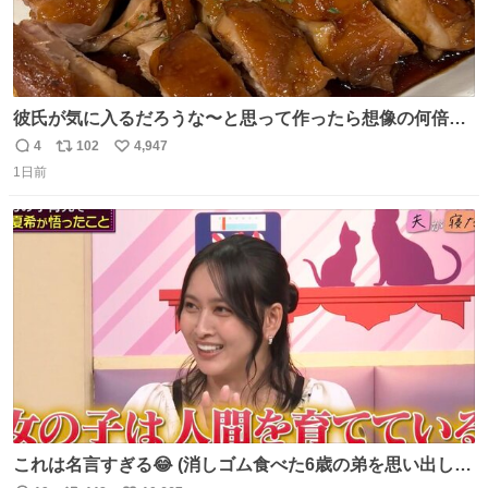
彼氏が気に入るだろうな〜と思って作ったら想像の何倍も
美味しい美味しい言ってくれて嬉しい
4
102
4,947
返
リ
い
1日前
信
ポ
い
数
ス
ね
ト
数
数
これは名言すぎる😂 (消しゴム食べた6歳の弟を思い出しな