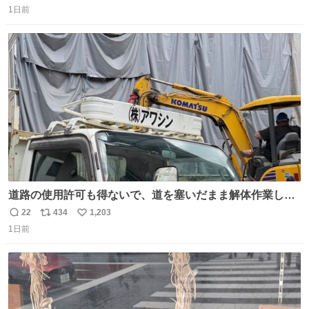
1日前
信
ポ
い
数
ス
ね
ト
数
数
道路の使用許可も得ないで、道を塞いだまま解体作業して
る。 写真を撮ろうとしたら「勝手に写真撮るな馬鹿野郎」
22
434
1,203
返
リ
い
と罵倒されるなど。
1日前
信
ポ
い
数
ス
ね
ト
数
数