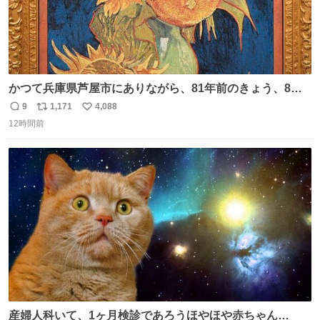
かつて兵庫県芦屋市にありながら、81年前のきょう、8月6
日の阪神大空襲の折に残念ながら焼失した、 #ゴッホ の幻
9
1,171
4,088
返
リ
い
の「 #ヒマワリ 」。 当館は、東京都にある武者小路実篤記
12時間前
信
ポ
い
念館にご協力いただき、当時発行されたカラー印刷画集よ
数
ス
ね
り陶板で原寸大に再現し、2014年より展示しています。 #
ト
数
数
大塚国際美術館
産婦人科いて、1ヶ月検診であろうほやほや赤ちゃん👩‍🍼