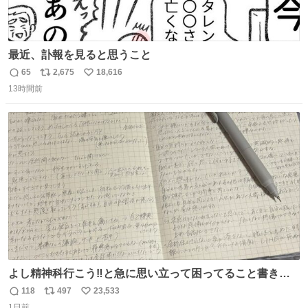
最近、訃報を見ると思うこと
65
2,675
18,616
返
リ
い
13時間前
信
ポ
い
数
ス
ね
ト
数
数
よし精神科行こう‼️と急に思い立って困ってること書き出
してたらペン止まらなくなってすごい勢いで埋まってワロ
118
497
23,533
返
リ
い
タ
1日前