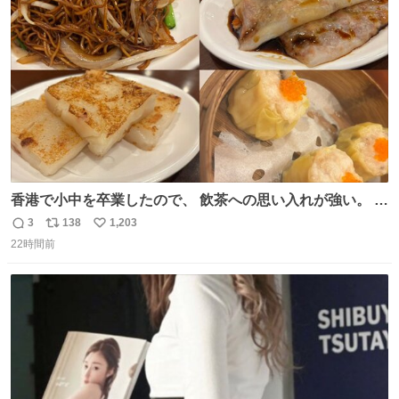
ト
数
数
香港で小中を卒業したので、 飲茶への思い入れが強い。 常
に現地の味を探している。 横浜中華街まで行き、店を厳選
3
138
1,203
返
リ
い
すれば流石に出会えるけど、もっと近場で気軽に行ける店
22時間前
信
ポ
い
はないか。 代々木にあった。 多少違うかなというのもあっ
数
ス
ね
たけど、 総合的には満足。
ト
数
数