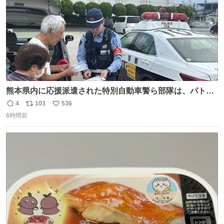
熊本県内に応援派遣された特別自動車警ら部隊は、パトロ
ールを通じて車中泊者への声掛けも行っています。写真
4
103
536
返
リ
い
は、福岡県警察の特別自動車警ら部隊が八代警察署管内の
6時間前
信
ポ
い
車中泊者に対して、熱中症について注意喚起する様子で
数
ス
ね
す。こまめな水分・塩分補給を行ってください。 #令和８
ト
数
数
年熊本地震 #福岡県警察