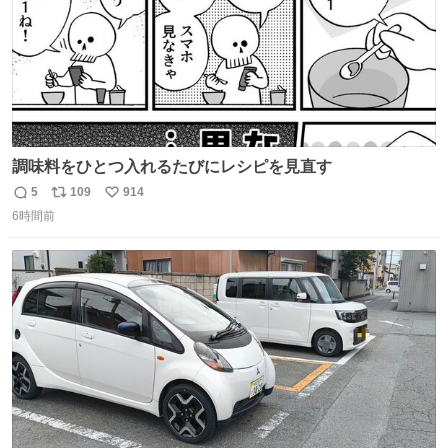
調味料をひとつ入れるたびにレシピを見直す
5
109
914
返
リ
い
6時間前
信
ポ
い
数
ス
ね
ト
数
数