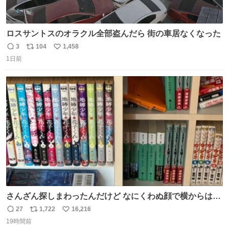
ロスサントスのオラクル全部盗んだら 街の車居なくなった
3
104
1,458
返
リ
い
1日前
信
ポ
い
数
ス
ね
ト
数
数
さんざん探しまわったんだけど なにくわぬ顔で横からはえ
てた
27
1,722
16,216
返
リ
い
19時間前
信
ポ
い