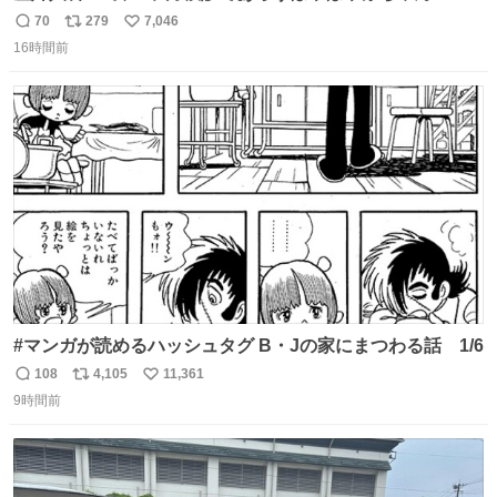
と推定2,3歳の女の子👧🏻をワンオペで連れてるママがいる
70
279
7,046
返
リ
い
のだけども 女の子ずっとママの側から離れない…⁉️ 手を繋
16時間前
信
ポ
い
がなくてもうろちょろしないしママが歩いたらピクミンみ
数
ス
ね
たいにﾄﾃﾄﾃついてってるし逃走しないし脱走しないし逃げ
ト
数
数
ないし走ら文字数
#マンガが読めるハッシュタグ B・Jの家にまつわる話 1/6
108
4,105
11,361
返
リ
い
9時間前
信
ポ
い
数
ス
ね
ト
数
数