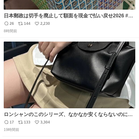
日本郵政は切手を廃止して額面を現金で払い戻せ2026 #日
本郵政 @JapanPostHD_PR
26
144
2,230
返
リ
い
8時間前
信
ポ
い
数
ス
ね
ト
数
数
ロンシャンのこのシリーズ、なかなか安くならないのにセ
ール価格になってる🖤✨レザーなのが反則級にかわいい。
17
133
3,304
返
リ
い
持ってるだけでコーデが格上げされる。
19時間前
信
ポ
い
数
ス
ね