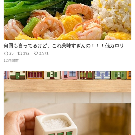
何回も言ってるけど、これ美味すぎんの！！！低カロリー
で満足感エグいから一生食べてる😭
25
192
2,571
返
リ
い
12時間前
信
ポ
い
数
ス
ね
ト
数
数