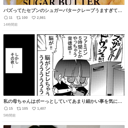
バズってたセブンのシュガーバタークレープうますぎて
7NOWで買い溜め🛒💭
11
100
2,981
返
リ
い
14時間前
信
ポ
い
数
ス
ね
ト
数
数
私の母ちゃんはボーっとしていてあまり細かい事を気にし
ません。優秀な人の多い現代の価値観から見ると、あまり
15
105
1,407
返
リ
い
優秀な母親ではないかもしれません。でも、だからこそ、
5時間前
信
ポ
い
私はそういう母親が大好きです。今も昔もすごくリラック
数
ス
ね