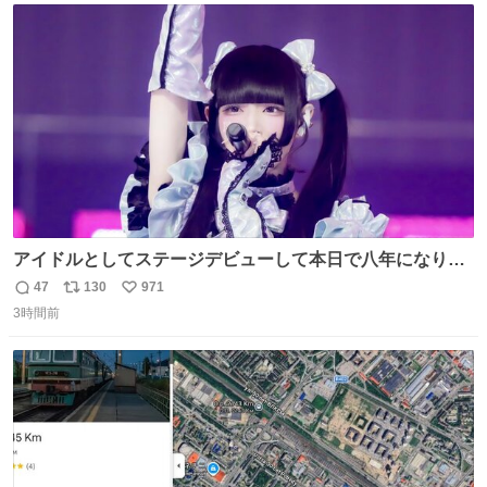
ト
数
数
アイドルとしてステージデビューして本日で八年になりま
した。これからもここに居続けられますように❤︎
47
130
971
返
リ
い
3時間前
信
ポ
い
数
ス
ね
ト
数
数