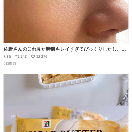
佐野さんのこれ見た時肌キレイすぎてびっくりしたし、や
はりアイドルって体型･肌管理すごすぎる
5
243
12,276
返
リ
い
9時間前
信
ポ
い
数
ス
ね
ト
数
数