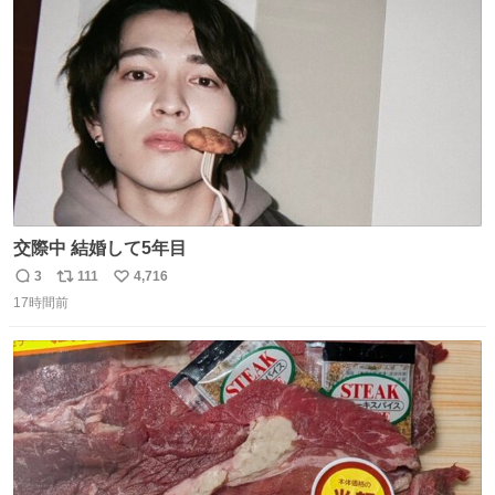
スします。「優秀」と「良い」は別なんですよね。 1/2
ト
数
数
交際中 結婚して5年目
3
111
4,716
返
リ
い
17時間前
信
ポ
い
数
ス
ね
ト
数
数