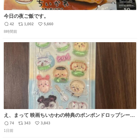
今日の夜ご飯です。
42
1,002
5,660
返
リ
い
8時間前
信
ポ
い
数
ス
ね
ト
数
数
え、まって 映画ちいかわの特典のボンボンドロップシール
もうメルカリにでてるやん #ちいかわ
74
343
3,843
返
リ
い
1日前
信
ポ
い
数
ス
ね