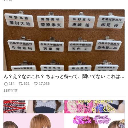
信
ポ
い
数
ス
ね
ト
数
数
ん？え？なにこれ？ ちょっと待って、聞いてない これは販
売されているのもですか？
114
621
17,036
返
リ
い
11時間前
信
ポ
い
数
ス
ね
ト
数
数