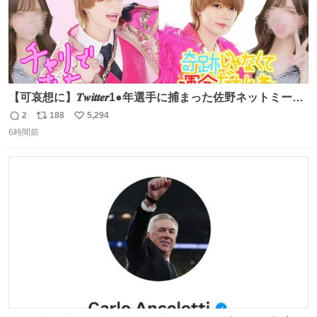
【可哀想に】𝑻𝒘𝒊𝒕𝒕𝒆𝒓1●年選手に捕まった佐野ネットミーム
勇斗さんのコラボプリ
2
188
5,294
返
リ
い
6時間前
信
ポ
い
数
ス
ね
ト
数
数