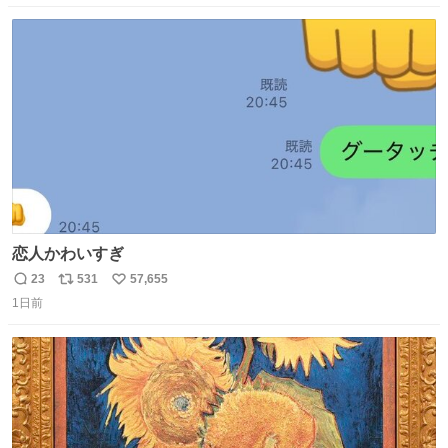
数
ス
ね
ト
数
数
恋人かわいすぎ
23
531
57,655
返
リ
い
1日前
信
ポ
い
数
ス
ね
ト
数
数