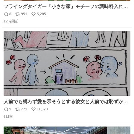
フライングタイガー「小さな家」モチーフの調味料入れ、
並べれば“デンマークの街並み”に ピンク・グリーン・テラ
8
951
5,285
返
リ
い
コッタの全9種 - fashion-press.net/news/149552
12時間前
信
ポ
い
数
ス
ね
ト
数
数
人前でも構わず愛を示そうとする彼女と人前では恥ずかし
いけど彼女を死ぬほど愛している彼氏 同士いませんか✋️
9
771
11,373
返
リ
い
1日前
信
ポ
い
数
ス
ね
ト
数