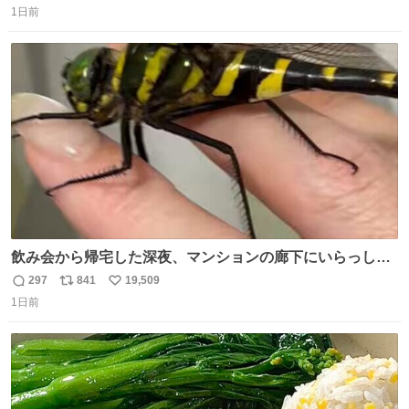
1日前
信
ポ
い
数
ス
ね
ト
数
数
飲み会から帰宅した深夜、マンションの廊下にいらっしゃ
ったオニヤンマ様 まさかこんな都会でお会いできるなんて
297
841
19,509
返
リ
い
思っておらず大興奮しております かっこよすぎる 指を差し
1日前
信
ポ
い
伸べると乗ってきてくれたのでひとまず一緒に帰宅しまし
数
ス
ね
たが、飛ばないということは弱っていらっしゃるのでしょ
ト
数
数
うか…素敵すぎる