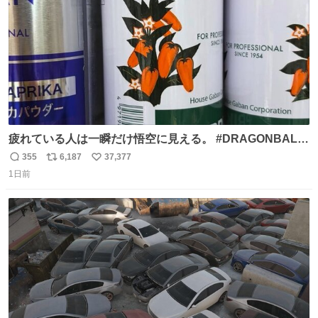
疲れている人は一瞬だけ悟空に見える。 #DRAGONBALL
#ドラゴンボール
355
6,187
37,377
返
リ
い
1日前
信
ポ
い
数
ス
ね
ト
数
数