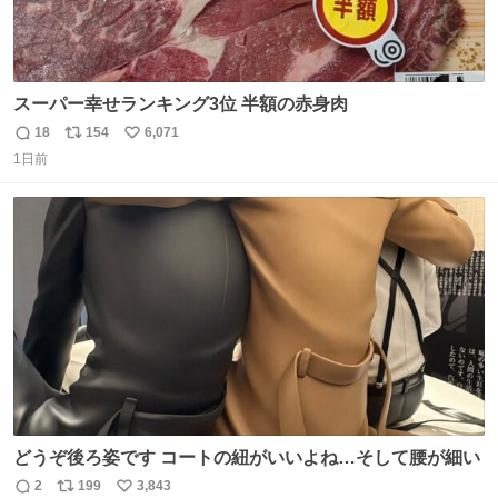
スーパー幸せランキング3位 半額の赤身肉
18
154
6,071
返
リ
い
1日前
信
ポ
い
数
ス
ね
ト
数
数
どうぞ後ろ姿です コートの紐がいいよね…そして腰が細い
2
199
3,843
返
リ
い