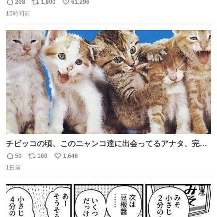
あるため）
208
1,800
61,296
返
リ
い
15時間前
信
ポ
い
数
ス
ね
ト
数
数
チビッコの頃、このニャンコ達に出会ってるアナタ、完全
なる同世代（笑） #70年代 #80年代 #昭和レトロ
50
160
1,646
返
リ
い
1日前
信
ポ
い
数
ス
ね
ト
数
数