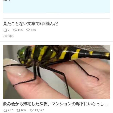
見たことない文章で3回読んだ
2
115
655
返
リ
い
7時間前
信
ポ
い
数
ス
ね
ト
数
数
飲み会から帰宅した深夜、マンションの廊下にいらっしゃ
ったオニヤンマ様 まさかこんな都会でお会いできるなんて
237
632
13,577
返
リ
い