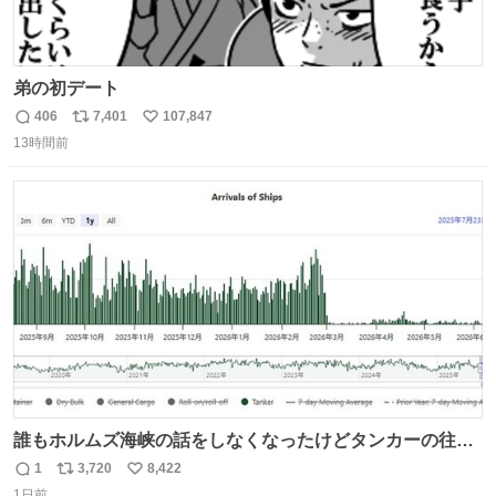
弟の初デート
406
7,401
107,847
返
リ
い
13時間前
信
ポ
い
数
ス
ね
ト
数
数
誰もホルムズ海峡の話をしなくなったけどタンカーの往来
は消滅したままですねと
1
3,720
8,422
返
リ
い
1日前