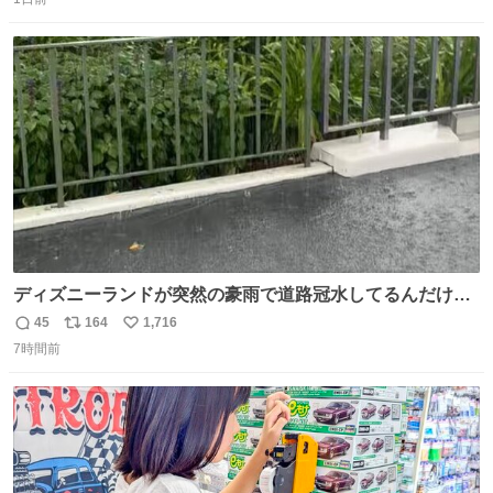
信
ポ
い
数
ス
ね
ト
数
数
ディズニーランドが突然の豪雨で道路冠水してるんだけど
☔️ この雨で今年初のミッションクールダウン中止。幾ら何
45
164
1,716
返
リ
い
でもやばすぎだろ...
7時間前
信
ポ
い
数
ス
ね
ト
数
数