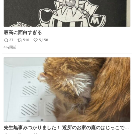
最高に面白すぎる
27
510
5,158
返
リ
い
4時間前
信
ポ
い
数
ス
ね
ト
数
数
先生無事みつかりました！ 近所のお家の庭のはじっこでう