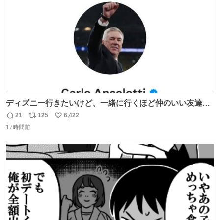
数
ディズニー行きたいけど、一緒に行くほど仲のいい友達が
居ない… ほんでこれ
21
125
6,422
返
リ
い
17時間前
信
ポ
い
数
ス
ね
ト
数
数