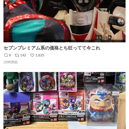
セブンプレミアム系の価格とち狂ってて今これ
8
142
1,625
返
リ
い
20時間前
信
ポ
い
数
ス
ね
ト
数
数