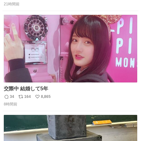
思っておらず大興奮しております かっこよすぎる 指を差し
21時間前
信
ポ
い
伸べると乗ってきてくれたのでひとまず一緒に帰宅しまし
数
ス
ね
たが、飛ばないということは弱っていらっしゃるのでしょ
ト
数
数
うか…素敵すぎる
交際中 結婚して5年
34
164
8,865
返
リ
い
8時間前
信
ポ
い
数
ス
ね
ト
数
数