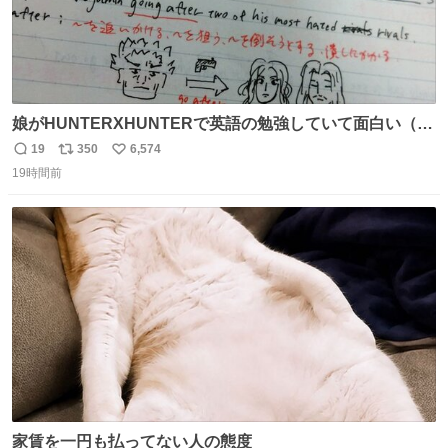
娘がHUNTERXHUNTERで英語の勉強していて面白い（娘
の許可済み）
19
350
6,574
返
リ
い
19時間前
信
ポ
い
数
ス
ね
ト
数
数
家賃を一円も払ってない人の態度