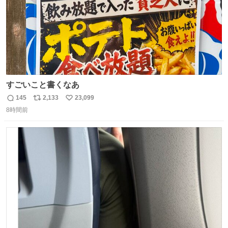
すごいこと書くなあ
145
2,133
23,099
返
リ
い
8時間前
信
ポ
い
数
ス
ね
ト
数
数