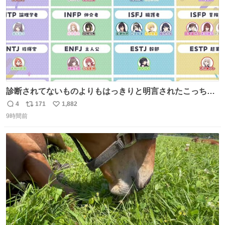
診断されてないものよりもはっきりと明言されたこっちで
話しませんかというお気持ち
4
171
1,882
返
リ
い
9時間前
信
ポ
い
数
ス
ね
ト
数
数