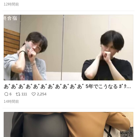
ペーパーに包んで保管されていたことに衝撃💥を受けた。
12時間前
信
ポ
い
数
ス
ね
ト
数
数
あﾞあﾞあﾞあﾞあﾞあﾞあﾞあﾞあﾞあﾞあﾞ 5年でこうなる ｶﾞｸｶﾞ
ｸ((( ；ﾟДﾟ)))ﾌﾞﾙﾌﾞﾙ
6
111
2,254
返
リ
い
14時間前
信
ポ
い
数
ス
ね
ト
数
数