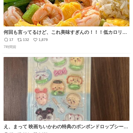
何回も言ってるけど、これ美味すぎんの！！！低カロリー
で満足感エグいから一生食べてる😭
17
132
1,879
返
リ
い
7時間前
信
ポ
い
数
ス
ね
ト
数
数
え、まって 映画ちいかわの特典のボンボンドロップシール