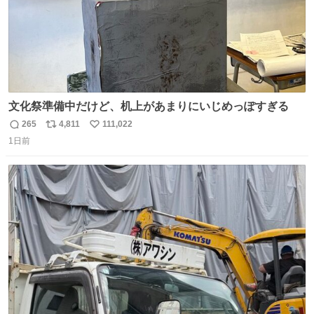
文化祭準備中だけど、机上があまりにいじめっぽすぎる
265
4,811
111,022
返
リ
い
1日前
信
ポ
い
数
ス
ね
ト
数
数