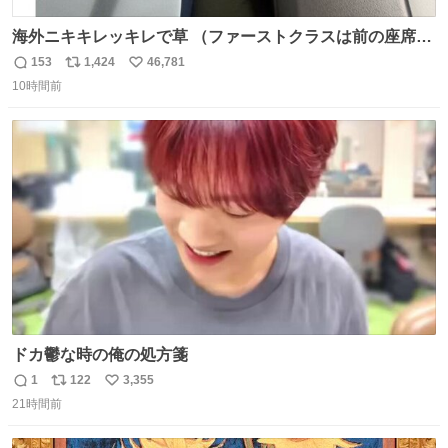
海外ニキキレッキレで草 （ファーストクラスは前の座席で
あるため）
153
1,424
46,781
返
リ
い
10時間前
信
ポ
い
数
ス
ね
ト
数
数
ドカ鬱な時の俺の処方箋
1
122
3,355
返
リ
い
21時間前
信
ポ
い
数
ス
ね