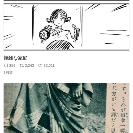
複雑な家庭
259
3,243
32,011
返
リ
い
1日前
信
ポ
い
数
ス
ね
ト
数
数