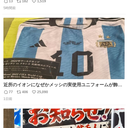
ずくまってました💦 拡散してくれたり探してくれたみなさ
13
182
1,519
返
リ
い
ん本当にありがとございます！ 飛び出し防止柵を増やして
5時間前
信
ポ
い
先生とちょびが怖い思いをしないでいいようにしようと思
数
ス
ね
う！
ト
数
数
近所のイオンになぜかメッシの実使用ユニフォームが飾っ
てあっておもろい
77
406
25,090
返
リ
い
1日前
信
ポ
い
数
ス
ね
ト
数
数