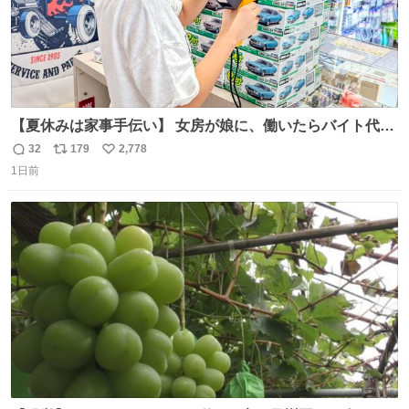
【夏休みは家事手伝い】 女房が娘に、働いたらバイト代も
らえば？と言ったら、娘は、いらない、と言って黙々と働
32
179
2,778
返
リ
い
いてくれました。 あとでソフトクリーム買ってやろうと思
1日前
信
ポ
い
いました。
数
ス
ね
ト
数
数