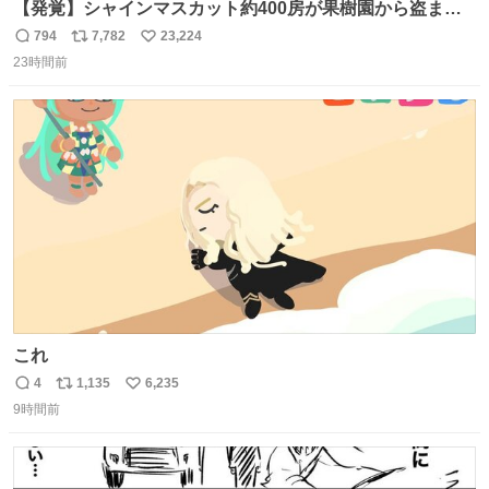
【発覚】シャインマスカット約400房が果樹園から盗まれ
る 栃木・佐野市 news.livedoor.com/article/detail… 被害
794
7,782
23,224
返
リ
い
に遭った果樹園には防犯カメラなどはなく、シャインマス
23時間前
信
ポ
い
カットが盗まれた木には刃物などで切られた跡が。市内で
数
ス
ね
今年に入って同様の被害は確認されておらず、警察はパト
ト
数
数
ロールを強化する。
これ
4
1,135
6,235
返
リ
い
9時間前
信
ポ
い
数
ス
ね
ト
数
数