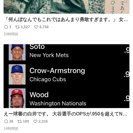
「何んぼなんでもこれではあんまり勇敢すぎます。」 女性
の立ち振る舞い指南コーナーで、大股を「下品」や「はし
3
1,527
6,758
返
リ
い
たない」という言葉を使わず「勇敢すぎます」と洒落っ気
20時間前
信
ポ
い
たっぷりにたしなめる当時の言葉選びよ 勇敢すぎます、使
数
ス
ね
っていきたい… （昭和4年婦人倶楽部新年号より）
ト
数
数
えー球審の白井です。 大谷選手のOPSが.950を超えてNL
１位に躍り出ました。
26
100
2,316
返
リ
い
14時間前
信
ポ
い