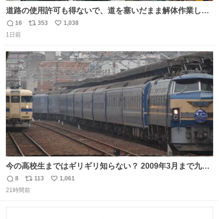
道路の使用許可も得ないで、道を塞いだまま解体作業して
る。 写真を撮ろうとしたら「勝手に写真撮るな馬鹿野郎」
16
353
1,038
返
リ
い
と罵倒されるなど。
1日前
信
ポ
い
数
ス
ね
ト
数
数
今の高校生まではギリギリ知らない？ 2009年3月まで九州
に寝台特急が走っていたことを
8
113
1,061
返
リ
い
21時間前
信
ポ
い
数
ス
ね
ト
数