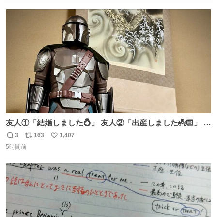
数
ス
ね
ト
数
数
友人①「結婚しました💍」 友人②「出産しました👼🏻」 友
人③「マイホーム建てました🏡」 私「ｺｽﾄｺのﾃﾞｨﾝ・ｼﾞｬﾘﾝ
3
163
1,407
返
リ
い
さんを床の間に飾ってみました」
5時間前
信
ポ
い
数
ス
ね
ト
数
数