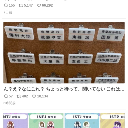
155
5,147
66,292
返
リ
い
7日前
信
ポ
い
数
ス
ね
ト
数
数
ん？え？なにこれ？ ちょっと待って、聞いてない これは販
売されているのもですか？
57
402
10,134
返
リ
い
6時間前
信
ポ
い
数
ス
ね
ト
数
数