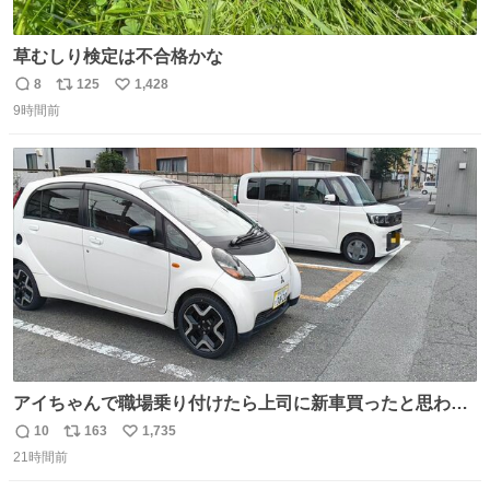
草むしり検定は不合格かな
8
125
1,428
返
リ
い
9時間前
信
ポ
い
数
ス
ね
ト
数
数
アイちゃんで職場乗り付けたら上司に新車買ったと思われ
たの嬉しすぎる。 20年落ちの車もやりようによっては新車
10
163
1,735
返
リ
い
っぽく見えるってことよ。 令和の車の横に並べても違和感
21時間前
信
ポ
い
ない平成18年式です。
数
ス
ね