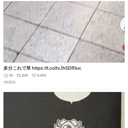
ト
数
数
多分これで草 https://t.co/tvJh5DRluc
34
836
9,454
返
リ
い
4時間前
信
ポ
い
数
ス
ね
ト
数
数