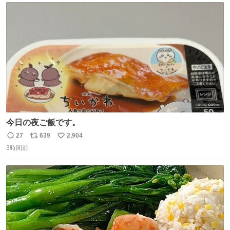
ト
数
数
今日の夜ご飯です。
27
639
2,904
返
リ
い
3時間前
信
ポ
い
数
ス
ね
ト
数
数