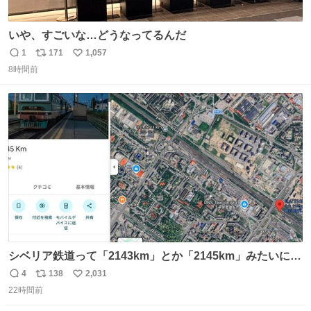
いや、すごいな…どうなってるんだ
1
171
1,057
返
リ
い
8時間前
信
ポ
い
数
ス
ね
ト
数
数
シベリア鉄道って「2143km」とか「2145km」みたいに、
モスクワからの距離名そのままの駅名があるんですね。
4
138
2,031
返
リ
い
22時間前
信
ポ
い
数
ス
ね