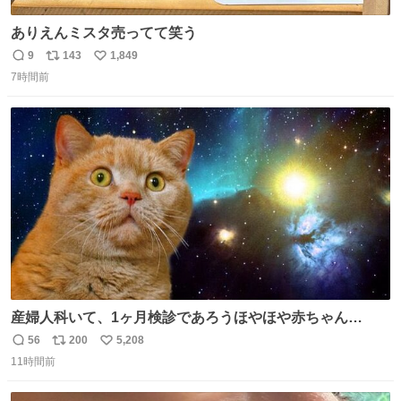
ありえんミスタ売ってて笑う
9
143
1,849
返
リ
い
7時間前
信
ポ
い
数
ス
ね
ト
数
数
産婦人科いて、1ヶ月検診であろうほやほや赤ちゃん👩‍🍼
と推定2,3歳の女の子👧🏻をワンオペで連れてるママがいる
56
200
5,208
返
リ
い
のだけども 女の子ずっとママの側から離れない…⁉️ 手を繋
11時間前
信
ポ
い
がなくてもうろちょろしないしママが歩いたらピクミンみ
数
ス
ね