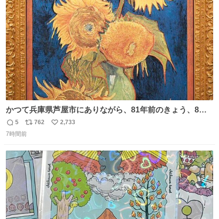
ト
数
数
かつて兵庫県芦屋市にありながら、81年前のきょう、8月6
日の阪神大空襲の折に残念ながら焼失した、 #ゴッホ の幻
5
762
2,733
返
リ
い
の「 #ヒマワリ 」。 当館は、東京都にある武者小路実篤記
7時間前
信
ポ
い
念館にご協力いただき、当時発行されたカラー印刷画集よ
数
ス
ね
り陶板で原寸大に再現し、2014年より展示しています。 #
ト
数
数
大塚国際美術館