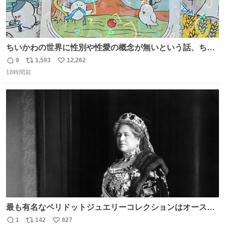
ちいかわの世界に性別や性愛の概念が無いという話、ちい
かわタロットでも恋人・女帝・女教皇あたりは性別を意識
9
1,593
12,262
返
リ
い
させないように描かれてるんだよね。かなり徹底している
18時間前
信
ポ
い
印象。
数
ス
ね
ト
数
数
最も有名なペリドットジュエリーコレクションはオースト
リア大公妃イザベラが所有していたもの。一時期キッチン
1
142
827
返
リ
い