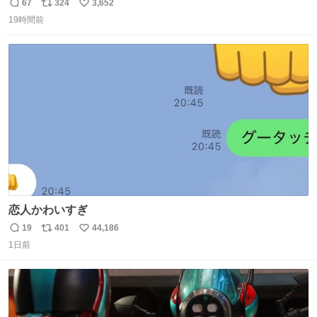
もうメルカリにでてるやん #ちいかわ
67
324
3,652
返
リ
い
19時間前
信
ポ
い
数
ス
ね
ト
数
数
恋人かわいすぎ
19
401
44,186
返
リ
い
1日前
信
ポ
い
数
ス
ね
ト
数
数