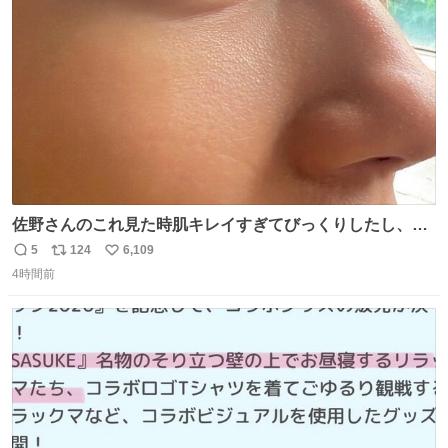
たいにﾄﾃﾄﾃついてってるし逃走しないし脱走しないし逃げ
ト
数
数
ないし走ら文字数
佐野さんのこれ見た時肌キレイすぎてびっくりしたし、や
はりアイドルって体型･肌管理すごすぎる
5
124
6,109
返
リ
い
4時間前
信
ポ
い
数
ス
ね
ト
数
数