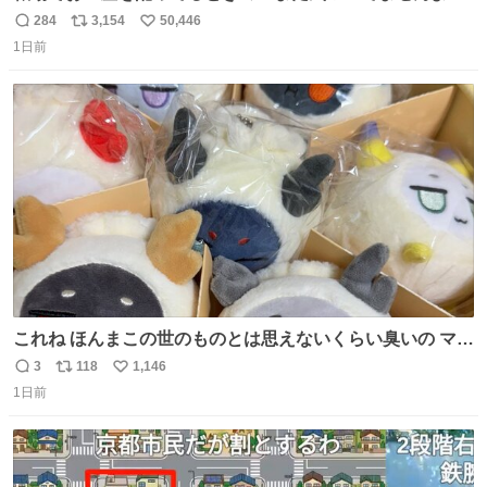
的な演技が毎回シンドい。
284
3,154
50,446
返
リ
い
1日前
信
ポ
い
数
ス
ね
ト
数
数
これね ほんまこの世のものとは思えないくらい臭いの マジ
で、死ぬほど、臭い 中に入ってる謎スクイーズのせいなん
3
118
1,146
返
リ
い
だけど
1日前
信
ポ
い
数
ス
ね
ト
数
数