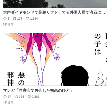
大声ダイヤモンドで足裏リフトしてる外国人居て流石に時
代はAKB48ですかと…
1
177
1,284
返
リ
い
5時間前
信
ポ
い
数
ス
ね
ト
数
数
マンガ「同窓会で再会した初恋のひと」
27
364
2,283
返
リ
い
4時間前
信
ポ
い
数
ス
ね