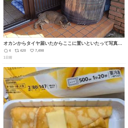
オカンからタイヤ届いたからここに置いといたって写真送
られてきたけど明らかに猫が邪魔くさそうな顔してて草
4
420
7,498
返
リ
い
1日前
信
ポ
い
数
ス
ね
ト
数
数