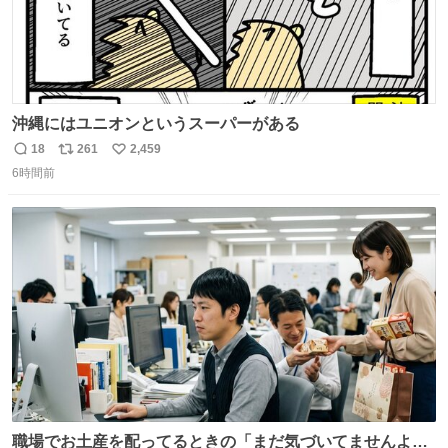
沖縄にはユニオンというスーパーがある
18
261
2,459
返
リ
い
6時間前
信
ポ
い
数
ス
ね
ト
数
数
職場でお土産を配ってるときの「まだ気づいてませんよ」