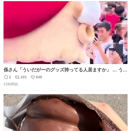
ト
数
数
係さん「ういだがーのグッズ持ってる人居ますか」 … うい
だがー「💢」 #神田明神納涼祭り #しぐれういなつまつり
2
103
848
返
リ
い
22時間前
信
ポ
い
数
ス
ね
ト
数
数