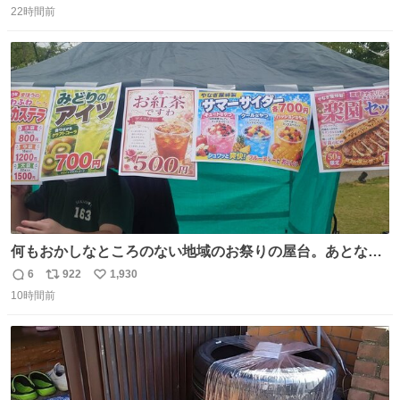
22時間前
信
ポ
い
数
ス
ね
ト
数
数
何もおかしなところのない地域のお祭りの屋台。あとなん
か割と聞き馴染みのあるBGMが流れてます #関広見まつり
6
922
1,930
返
リ
い
#関広見まつり2026
10時間前
信
ポ
い
数
ス
ね
ト
数
数