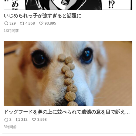
いじめられっ子が強すぎると話題に
329
4,858
93,895
返
リ
い
13時間前
信
ポ
い
数
ス
ね
ト
数
数
ドッグフードを鼻の上に並べられて遺憾の意を目で訴えて
くるコーギー
2
212
3,598
返
リ
い
8時間前
信
ポ
い
数
ス
ね