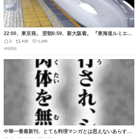
22:00、東京発。 翌朝6:59、新大阪着。 『東海道ルミエー
ルエクスプレス』が今夜、初運行！ 岐阜羽島駅で夜を越す
2
439
1,100
返
リ
い
東海道新幹線。寝台列車じゃないのに、朝まで新幹線とい
4時間前
信
ポ
い
う、なんだか特別体験😉 #TRAINTRIP #東海道ルミエール
数
ス
ね
エクスプレス
ト
数
数
中華一番最新刊、とても料理マンガとは思えないあらすじ