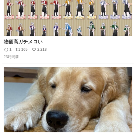
物価高ガチメロい
1
105
2,218
返
リ
い
23時間前
信
ポ
い
数
ス
ね
ト
数
数