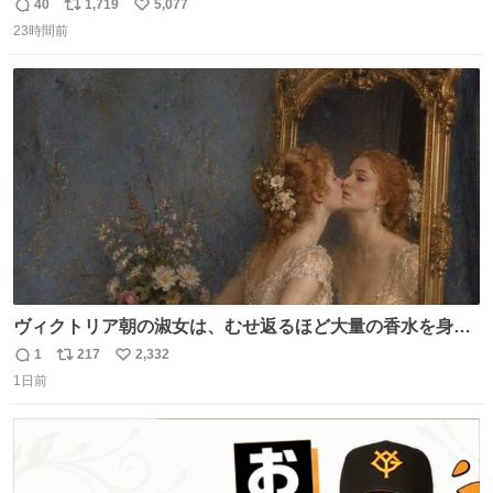
の書き出ししてて最高
40
1,719
5,077
返
リ
い
23時間前
信
ポ
い
数
ス
ね
ト
数
数
ヴィクトリア朝の淑女は、むせ返るほど大量の香水を身に
つけるものではないとされていた。それでも香水は、髪や
1
217
2,332
返
リ
い
肌の手入れと同じくらい、ヴィクトリア朝の女性達の美容
1日前
信
ポ
い
習慣に欠かせないものだった。 当時の香水は、現在私たち
数
ス
ね
が知る香水よりも単純な組成で、その大部分は薔薇、菫、
ト
数
数
ベルガモット、