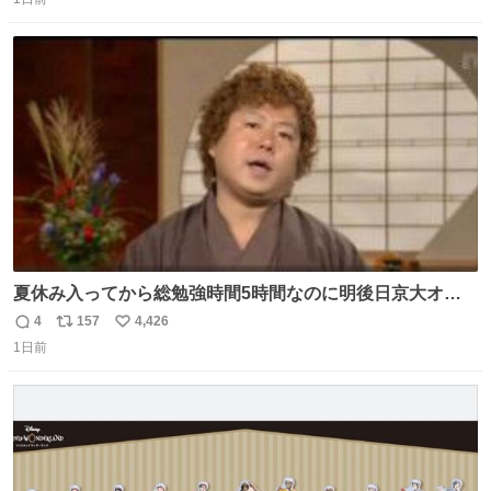
信
ポ
い
数
ス
ね
ト
数
数
夏休み入ってから総勉強時間5時間なのに明後日京大オー
プンで今これ
4
157
4,426
返
リ
い
1日前
信
ポ
い
数
ス
ね
ト
数
数