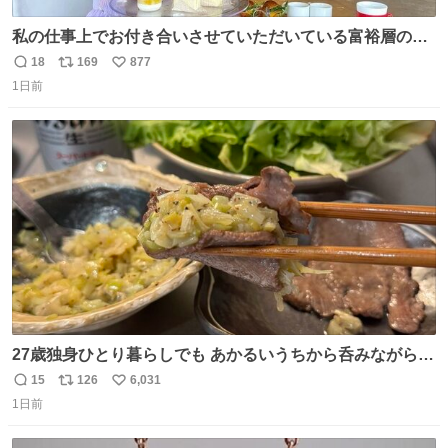
私の仕事上でお付き合いさせていただいている富裕層の社
長さん達は、こんな事しない。 こんな自慢は一切しない
18
169
877
返
リ
い
し、なんなら表に出てこない。 自分に自信がない半端モン
1日前
信
ポ
い
はブランドで自分を飾りキラキラ自慢をする。 #折田楓
数
ス
ね
#merchu
ト
数
数
27歳独身ひとり暮らしでも あかるいうちから呑みながらキ
ッチンでひとり焼肉できてしあわせだもん՞ o̴̶̷̥ ̫ o̴̶̷̥ ՞
15
126
6,031
返
リ
い
1日前
信
ポ
い
数
ス
ね