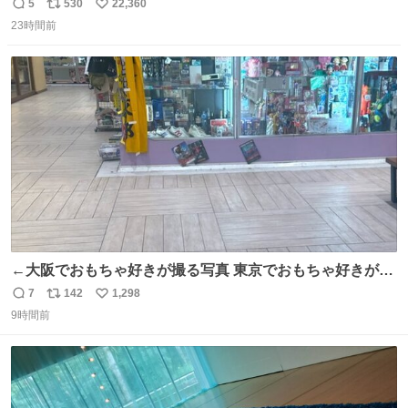
元気出してほしい
5
530
22,360
返
リ
い
23時間前
信
ポ
い
数
ス
ね
ト
数
数
←大阪でおもちゃ好きが撮る写真 東京でおもちゃ好きが撮
る写真→
7
142
1,298
返
リ
い
9時間前
信
ポ
い
数
ス
ね
ト
数
数