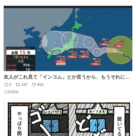
数
ス
ね
ト
数
数
友人がこれ見て「インコム」とか言うから、もうそれにし
か見えなくなっちゃった。
5
167
852
返
リ
い
11時間前
信
ポ
い
数
ス
ね
ト
数
数