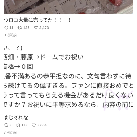
ウロコ大量に売ってた！！！！
11
136
3,473
返
リ
い
9時間前
信
ポ
い
数
ス
ね
ト
数
数
まじそれな
2
112
2,886
返
リ
い
7時間前
信
ポ
い