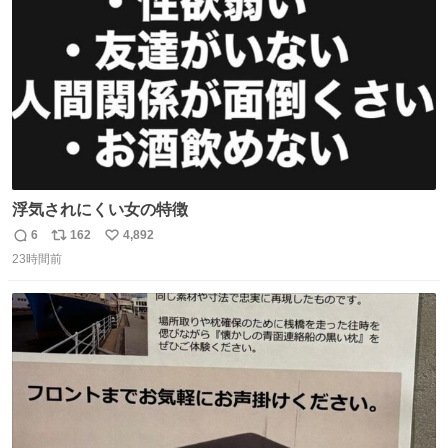
数
戸水」
浮気されにくい女の特徴
6
162
4,892
返
リ
い
23時間前
信
ポ
い
数
ス
ね
ト
数
数