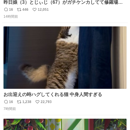
昨日娘（3）とじぃじ（67）がガチケンカしてて修羅場だ
ったんだけど、ふぉるては可能な限り平たくなってまし
16
446
12,051
返
リ
い
た。犬が1番空気読める。
14時間前
信
ポ
い
数
ス
ね
ト
数
数
お出迎えの時ハグしてくれる猫 中身人間すぎる
16
1,238
22,793
返
リ
い
7時間前
信
ポ
い
数
ス
ね
ト
数
数