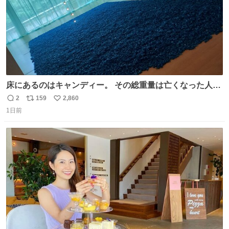
床にあるのはキャンディー。 その総重量は亡くなった人と
同等の重さだそうです。 鑑賞者は一つ持ち帰れますが、亡
2
159
2,860
返
リ
い
くなった人の一部を持ち帰っているような感覚になりまし
1日前
信
ポ
い
た。 勇気を出して口に入れたら、ハッカ味😳✨ #ポーラ美
数
ス
ね
術館
ト
数
数