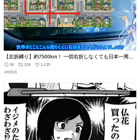
【左折縛り】約7500km！ 一切右折しなくても日本一周ギ
リ達成できる説 nicovideo.jp/watch/sm464343…
30
129
1,135
返
リ
い
4時間前
信
ポ
い
数
ス
ね
ト
数
数