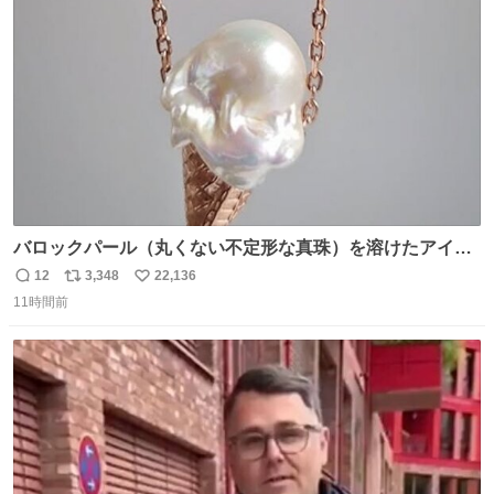
ト
数
数
バロックパール（丸くない不定形な真珠）を溶けたアイス
や飴玉、雲、アヒルに見立ててジュエリーデザイナー、
12
3,348
22,136
返
リ
い
Ben Choi 蔡俊文さんの作品。
11時間前
信
ポ
い
instagram.com/bcjoaillerie/
数
ス
ね
ト
数
数