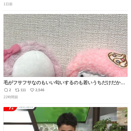
1日前
信
ポ
い
数
ス
ね
ト
数
数
毛がフサフサなのもいい匂いするのも若いうちだけだから
ね？ そのうち君もわかるよ。
2
111
2,546
返
リ
い
22時間前
信
ポ
い
数
ス
ね
ト
数
数