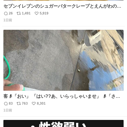
セブンイレブンのシュガーバタークレープとえんがわの寿
司を探している人へ！ シュガーバタークレープは目黒、品
26
1,491
5,919
返
リ
い
川、蒲田、渋谷、川崎、横浜、鶴見、九州の一部エリア限
1日前
信
ポ
い
定商品で8月5日に発注が終了したため店舗に置いてあると
数
ス
ね
ころ少ないですが見つけたら即買いです🤩❣️
ト
数
数
客👴「おい」 「はい??あ、いらっしゃいませ」 👴「さっ
きからずっと水出しっぱなしでもったいないだろ」 「静電
83
763
8,301
返
リ
い
気を逃がし、熱くなった地面の温度を下げ、引火事故の防
1日前
信
ポ
い
止の為必要な作業です」 👴「水不足の昨今にもったいない
数
ス
ね
ことをするな!!」 それでは歌います、聞いてください 「井
ト
数