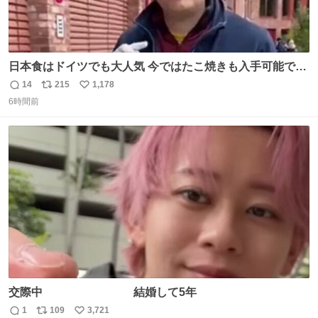
日本食はドイツでも大人気 今ではたこ焼きも入手可能です
が、🥑や🌽、ウィンナーや枝豆などが入っているオリジナ
14
215
1,178
返
リ
い
ルたこ焼きへと進化 大使館の広報課長ハインリッヒは、日
6時間前
信
ポ
い
本でたこ焼きに心奪われ、ベルリンにいたときには出店で
数
ス
ね
焼いてました👏（ええ笑顔や） #たこ焼きの日
ト
数
数
交際中 結婚して5年
1
109
3,721
返
リ
い