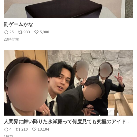
罰ゲームかな
25
933
5,900
返
リ
い
23時間前
信
ポ
い
数
ス
ね
ト
数
数
人間界に舞い降りた永瀬廉って何度見ても究極のアイドル
過ぎてずっと味する。美味い。
4
210
13,104
返
リ
い
1日前