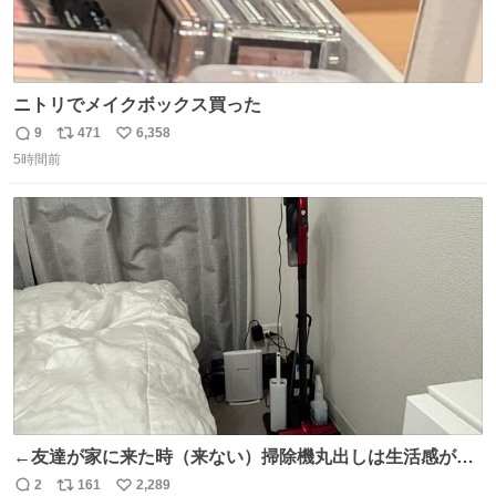
ニトリでメイクボックス買った
9
471
6,358
返
リ
い
5時間前
信
ポ
い
数
ス
ね
ト
数
数
←友達が家に来た時（来ない）掃除機丸出しは生活感が出
てかっこ悪いなぁ →せや
2
161
2,289
返
リ
い