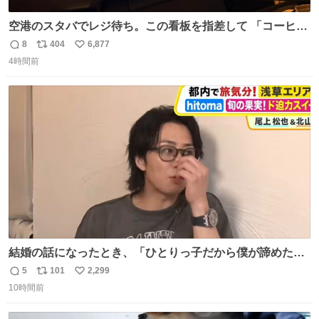
空港のスタバでレジ待ち。この看板を指差して 「コーヒー
苦手な人コーヒー飲まないよ！」て叫び続けてる子供いて
8
404
6,877
返
リ
い
吹き出しそうwお母さんお疲れ様です。
4時間前
信
ポ
い
数
ス
ね
ト
数
数
結婚の話になったとき、「ひとりっ子だから僕が諦めた瞬
間に一族が潰える」「死ぬとき1人とか嫌」だから結婚願
5
101
2,299
返
リ
い
望は"ある"って答えたものの、結局「（結婚は）向いてね
10時間前
信
ポ
い
ぇのかもしれない」で締める北山くん、きっといろいろ考
数
ス
ね