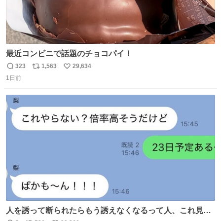
最近コンビニで話題のチョコパイ！
323
1,563
29,634
返
リ
い
1日前
信
ポ
い
数
ス
ね
ト
数
数
人を誘って断られたらもう誘えなくなるって人、これ見て