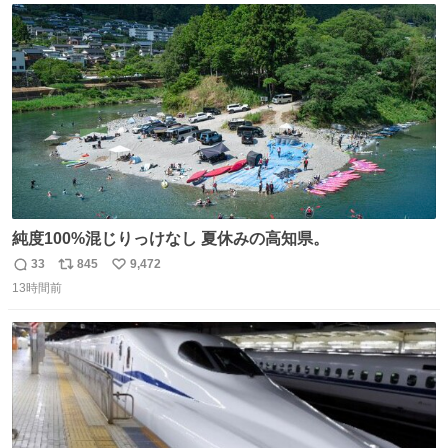
ト
数
数
純度100%混じりっけなし 夏休みの高知県。
33
845
9,472
返
リ
い
13時間前
信
ポ
い
数
ス
ね
ト
数
数