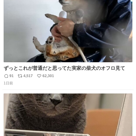
えて言葉を選んで、まるく収めてくれたんだなと思った
ト
数
数
ずっとこれが普通だと思ってた実家の柴犬のオフロ見て
91
4,517
62,301
返
リ
い
1日前
信
ポ
い
数
ス
ね
ト
数
数