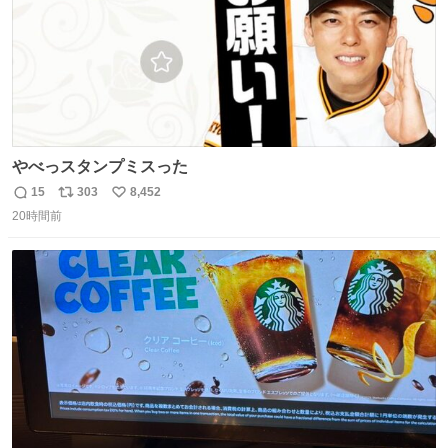
やべっスタンプミスった
15
303
8,452
返
リ
い
20時間前
信
ポ
い
数
ス
ね
ト
数
数