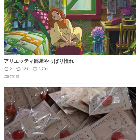
アリエッティ部屋やっぱり憧れ
2
121
3,791
返
リ
い
23時間前
信
ポ
い
数
ス
ね
ト
数
数