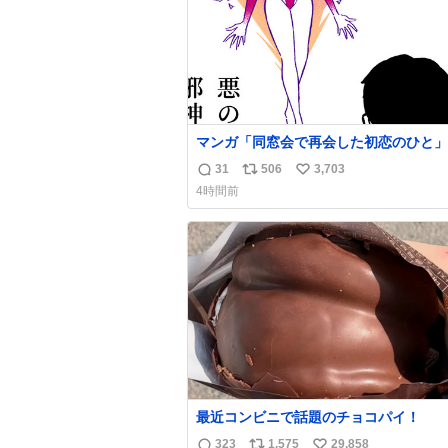
マンガ「同窓会で再会した初恋のひと」
31
506
3,703
返
リ
い
4時間前
信
ポ
い
数
ス
ね
ト
数
数
最近コンビニで話題のチョコパイ！
323
1,575
29,858