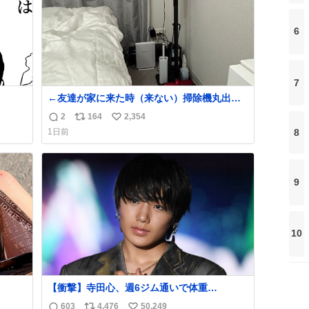
6
7
←友達が家に来た時（来ない）掃除機丸出し
は生活感が出てかっこ悪いなぁ →せや
2
164
2,354
返
リ
い
8
1日前
信
ポ
い
数
ス
ね
ト
数
数
9
10
【衝撃】寺田心、週6ジム通いで体重
62kg→82kgに 110kgのベンチプレス持ち上
603
4,476
50,249