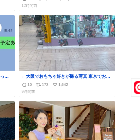
返
リ
い
げる姿披露
12時間前
news.livedoor.com/article/detail… 元々自重
信
ポ
い
のみだったが、更に筋肉を大きくするためジ
数
ス
ね
ム通いを開始。筋肉増量のためおにぎり10
ト
数
個、ゼリー飲料3～4本、パスタと毎日4千kcal
数
オーバーの食事を摂取し、増量したという。
って
←大阪でおもちゃ好きが撮る写真 東京でおも
ちゃ好きが撮る写真→
10
172
1,642
返
リ
い
9時間前
信
ポ
い
数
ス
ね
ト
数
数