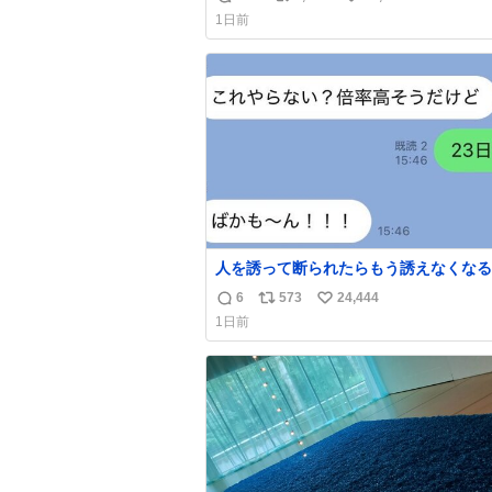
返
リ
い
1日前
信
ポ
い
数
ス
ね
ト
数
数
人を誘って断られたらもう誘えなくなる
人、これ見て元気出してほしい
6
573
24,444
返
リ
い
1日前
信
ポ
い
数
ス
ね
ト
数
数