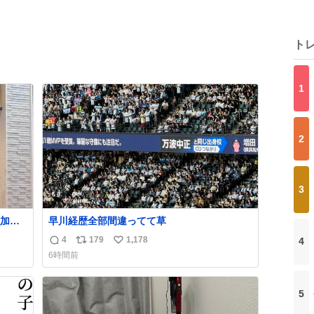
ト
1
2
3
加減
早川経歴全部間違ってて草
4
179
1,178
4
返
リ
い
6時間前
信
ポ
い
数
ス
ね
ト
数
5
数