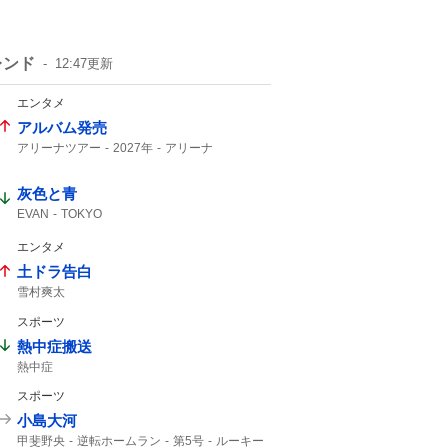
レンド
12:47
更新
エンタメ
アルバム発売
アリーナツアー
2027年
アリーナ
灰色と青
EVAN
TOKYO
エンタメ
土ドラ告白
雪村爽太
スポーツ
熱中症搬送
熱中症
スポーツ
小島大河
甲斐野央
逆転ホームラン
第5号
ルーキー