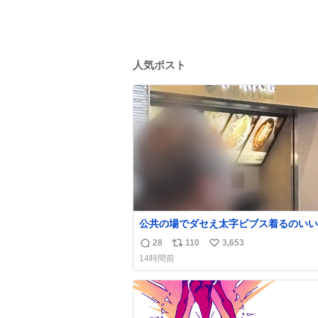
人気ポスト
公共の場でダセえ太字ビブス着るのいい
やめない？
28
110
3,653
返
リ
い
14時間前
信
ポ
い
数
ス
ね
ト
数
数