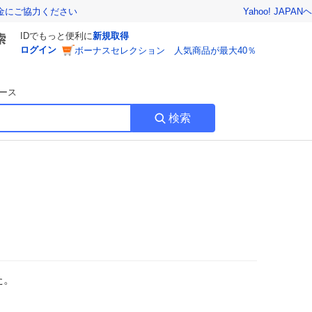
Yahoo! JAPAN
ヘ
金にご協力ください
IDでもっと便利に
新規取得
ログイン
ボーナスセレクション 人気商品が最大40％
ース
検索
た。