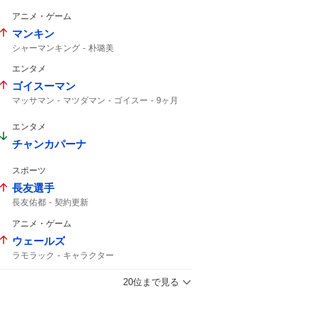
ライオンズ
上がりすぎた
ホームラン
アニメ・ゲーム
5号
マンキン
シャーマンキング
朴璐美
エンタメ
ゴイスーマン
マッサマン
マツダマン
ゴイスー
9ヶ月
エンタメ
チャンカパーナ
スポーツ
長友選手
長友佑都
契約更新
アニメ・ゲーム
ウェールズ
ラモラック
キャラクター
20位まで見る