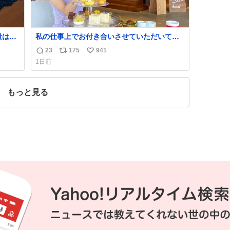
量は亡
私の仕事上でお付き合いさせていただいてい
鑑賞者
る富裕層の社長さん達は、こんな事しない。
23
175
941
返
リ
い
一部
こんな自慢は一切しないし、なんなら表に出
1日前
た。
てこない。 自分に自信がない半端モンはブラ
信
ポ
い
✨ #ポ
ンドで自分を飾りキラキラ自慢をする。 #折
数
ス
ね
田楓 #merchu
ト
数
もっと見る
数