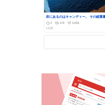
床にあるのはキャンディー。 その総重
くなった人と同等の重さだそうです。 
2
170
3,056
返
リ
い
は一つ持ち帰れますが、亡くなった人の
1日前
を持ち帰っているような感覚になりまし
信
ポ
い
勇気を出して口に入れたら、ハッカ味😳
数
ス
ね
ーラ美術館
ト
数
数