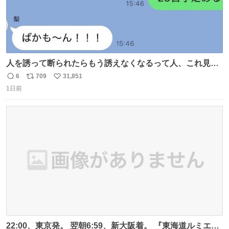
人を誘って断られたらもう誘えなくなるって人、これ見て
元気出してほしい
6
709
31,851
返
リ
い
1日前
信
ポ
い
数
ス
ね
ト
数
数
22:00、東京発。 翌朝6:59、新大阪着。 『東海道ルミエー