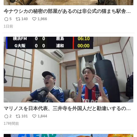
今ナウシカの秘密の部屋があるのは非公式の猫まち駅舎だ
けだもんね。本物が欲しいね
5
140
1,966
返
リ
い
1日前
信
ポ
い
数
ス
ね
ト
数
数
マリノスを日本代表、三井寺を外国人だと勘違いするのお
もろくて爽
2
101
1,844
返
リ
い
17時間前
信
ポ
い
数
ス
ね