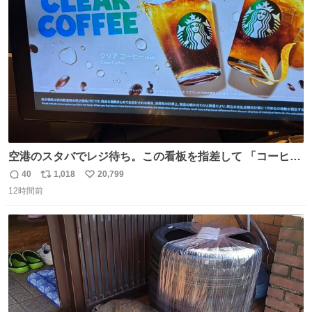
ト
数
数
空港のスタバでレジ待ち。この看板を指差して 「コーヒー
苦手な人コーヒー飲まないよ！」て叫び続けてる子供いて
40
1,018
20,799
返
リ
い
吹き出しそうwお母さんお疲れ様です。
12時間前
信
ポ
い
数
ス
ね
ト
数
数