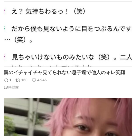
#merchu
ト
数
数
親のイチャイチャ見てられない息子達で他人のォレ笑顔
1
160
4,946
返
リ
い
18時間前
信
ポ
い
数
ス
ね
ト
数
数