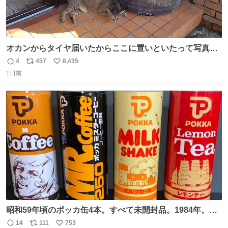
オカンからタイヤ届いたからここに置いといたって写真送
られてきたけど明らかに猫が邪魔くさそうな顔してて草
4
457
8,435
返
リ
い
1日前
信
ポ
い
数
ス
ね
ト
数
数
昭和59年頃のポッカ缶4本。すべて未開封品。1984年。P
マーク。昭和レトロ！
14
111
753
返
リ
い