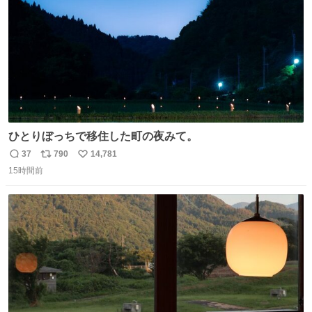
ひとりぼっちで移住した町の夜みて。
37
790
14,781
返
リ
い
15時間前
信
ポ
い
数
ス
ね
ト
数
数