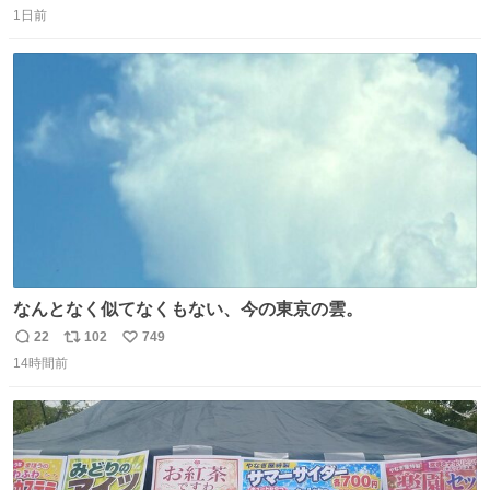
1日前
信
ポ
い
数
ス
ね
ト
数
数
なんとなく似てなくもない、今の東京の雲。
22
102
749
返
リ
い
14時間前
信
ポ
い
数
ス
ね
ト
数
数