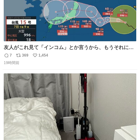
友人がこれ見て「インコム」とか言うから、もうそれにし
か見えなくなっちゃった。
7
369
1,454
返
リ
い
19時間前
信
ポ
い
数
ス
ね
ト
数
数