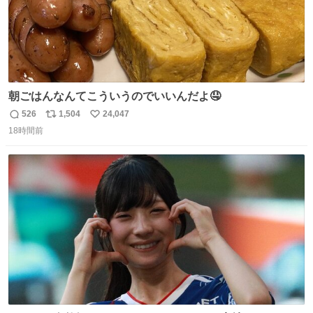
朝ごはんなんてこういうのでいいんだよ🤤
526
1,504
24,047
返
リ
い
18時間前
信
ポ
い
数
ス
ね
ト
数
数