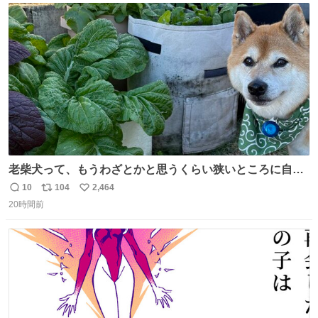
ト
数
数
老柴犬って、もうわざとかと思うくらい狭いところに自ら
はまりにいくじゃないですか？ 今朝ガーデニングしてる飼
10
104
2,464
返
リ
い
い主の間にはまってきて、最高に可愛かった♥️
20時間前
信
ポ
い
数
ス
ね
ト
数
数