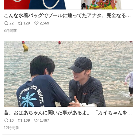
こんな水着バッグでプールに通ってたアナタ、完全なる同
世代（笑） #70年代 #80年代 #昭和レトロ
22
129
2,569
返
リ
い
8時間前
信
ポ
い
数
ス
ね
ト
数
数
昔、おばあちゃんに聞いた事があるよ。 「カイちゃんをい
じめると、アイツが海から上がって来るぞ。」って。
10
109
1,467
返
リ
い
12時間前
信
ポ
い
数
ス
ね