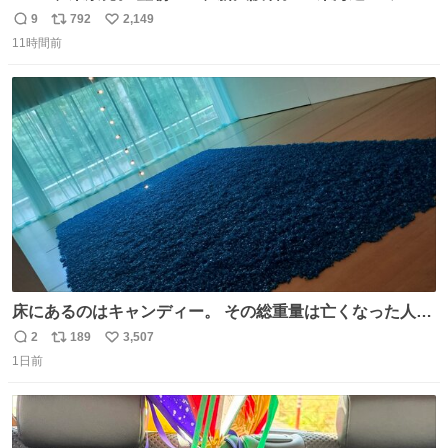
ルエクスプレス』が今夜、初運行！ 岐阜羽島駅で夜を越す
9
792
2,149
返
リ
い
東海道新幹線。寝台列車じゃないのに、朝まで新幹線とい
11時間前
信
ポ
い
う、なんだか特別体験😉 #TRAINTRIP #東海道ルミエール
数
ス
ね
エクスプレス
ト
数
数
床にあるのはキャンディー。 その総重量は亡くなった人と
同等の重さだそうです。 鑑賞者は一つ持ち帰れますが、亡
2
189
3,507
返
リ
い
くなった人の一部を持ち帰っているような感覚になりまし
1日前
信
ポ
い
た。 勇気を出して口に入れたら、ハッカ味😳✨ #ポーラ美
数
ス
ね
術館
ト
数
数