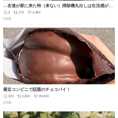
←友達が家に来た時（来ない）掃除機丸出しは生活感が出
てかっこ悪いなぁ →せや
2
172
2,483
返
リ
い
1日前
信
ポ
い
数
ス
ね
ト
数
数
最近コンビニで話題のチョコパイ！
323
1,601
30,443
返
リ
い
1日前
信
ポ
い
数
ス
ね
ト
数