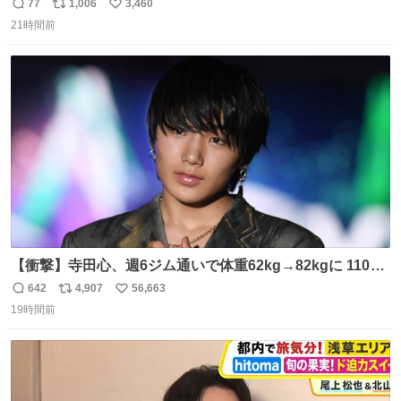
77
1,006
3,460
返
リ
い
21時間前
信
ポ
い
数
ス
ね
ト
数
数
【衝撃】寺田心、週6ジム通いで体重62kg→82kgに 110kg
のベンチプレス持ち上げる姿披露
642
4,907
56,663
返
リ
い
news.livedoor.com/article/detail… 元々自重のみだった
19時間前
信
ポ
い
が、更に筋肉を大きくするためジム通いを開始。筋肉増量
数
ス
ね
のためおにぎり10個、ゼリー飲料3～4本、パスタと毎日4
ト
数
数
千kcalオーバーの食事を摂取し、増量したという。