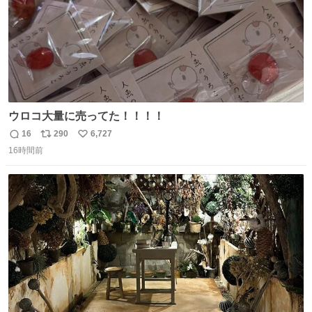
ウロコ大量に売ってた！！！！
16
290
6,727
返
リ
い
16時間前
信
ポ
い
数
ス
ね
ト
数
数