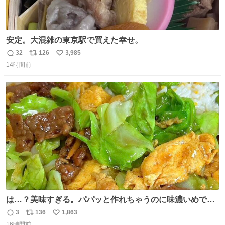
安定。大混雑の東京駅で買えた幸せ。
32
126
3,985
返
リ
い
14時間前
信
ポ
い
数
ス
ね
ト
数
数
は…？美味すぎる。パパッと作れちゃうのに味濃いめで満
足感エグいの天才だろ🥹
3
136
1,863
返
リ
い
16時間前