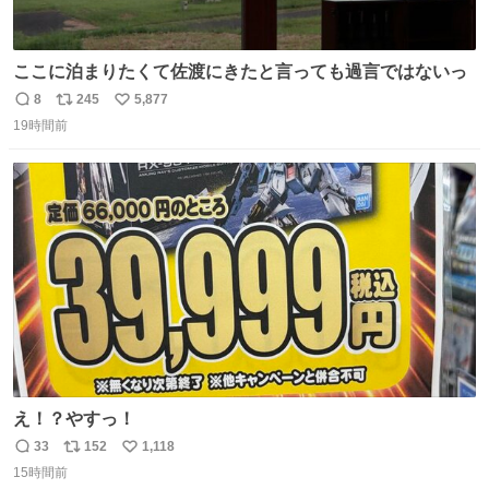
ここに泊まりたくて佐渡にきたと言っても過言ではないっ
8
245
5,877
返
リ
い
19時間前
信
ポ
い
数
ス
ね
ト
数
数
え！？やすっ！
33
152
1,118
返
リ
い
15時間前
信
ポ
い