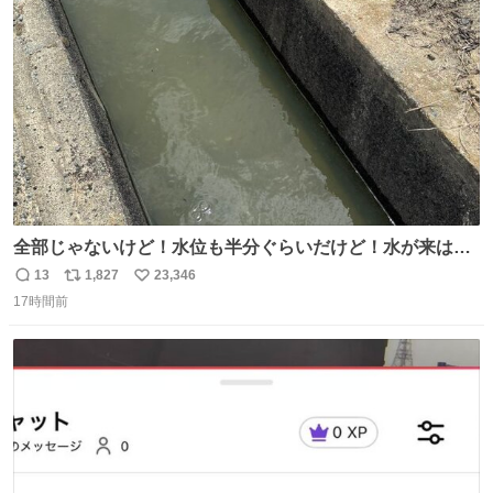
ト
数
数
全部じゃないけど！水位も半分ぐらいだけど！水が来はじ
めたよ！！！ 作業してくれた方々ありがとーーー
13
1,827
23,346
返
リ
い
ー！！！！！！！！！！！！！！！！！！！！！！！！！
17時間前
信
ポ
い
！
数
ス
ね
ト
数
数