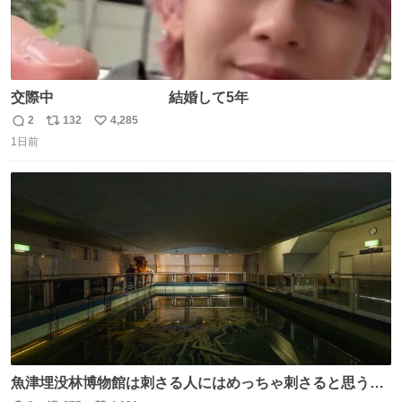
交際中 結婚して5年
2
132
4,285
返
リ
い
1日前
信
ポ
い
数
ス
ね
ト
数
数
魚津埋没林博物館は刺さる人にはめっちゃ刺さると思う施