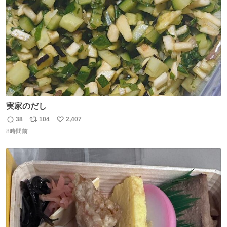
数
実家のだし
38
104
2,407
返
リ
い
8時間前
信
ポ
い
数
ス
ね
ト
数
数