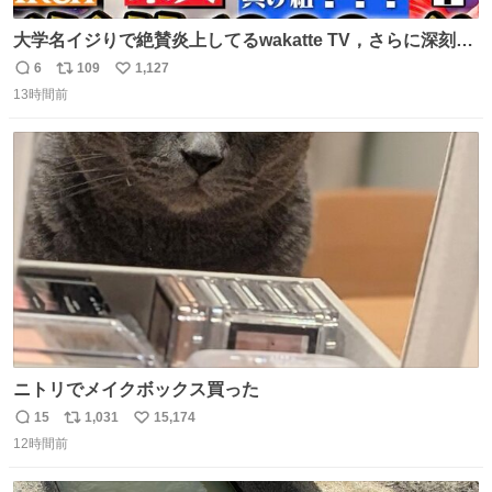
大学名イジりで絶賛炎上してるwakatte TV，さらに深刻な
問題はこっちでは？ ・都内の特定企業に入るのを極度に推
6
109
1,127
返
リ
い
奨し，それ以外の地域で堅実に生きるのを周縁化する ・恋
13時間前
信
ポ
い
愛にかまけ，「陽キャラ」として振る舞うのを極端に中心
数
ス
ね
化する ・院生が研究環境を求め他大学に移るのを批判する
ト
数
数
過去例↓
ニトリでメイクボックス買った
15
1,031
15,174
返
リ
い
12時間前
信
ポ
い
数
ス
ね