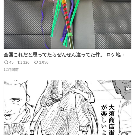
全国これだと思ってたらぜんぜん違ってた件。 ロケ地：広
島
45
126
1,056
返
リ
い
12時間前
信
ポ
い
数
ス
ね
ト
数
数