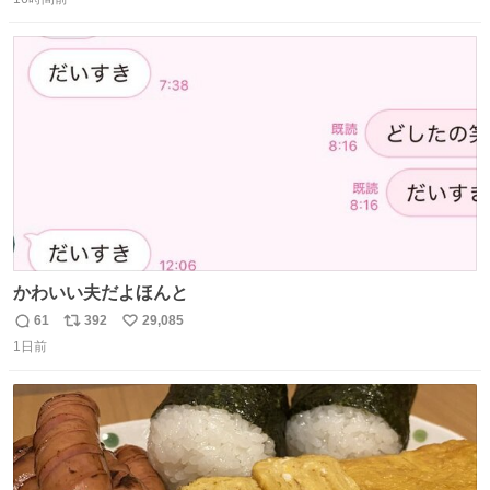
信
ポ
い
数
ス
ね
ト
数
数
かわいい夫だよほんと
61
392
29,085
返
リ
い
1日前
信
ポ
い
数
ス
ね
ト
数
数