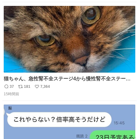
数
ス
ね
ト
数
数
猫ちゃん、急性腎不全ステージ4から慢性腎不全ステージ2
になりました😭点滴も週一で大丈夫になった… このままだ
37
181
7,364
返
リ
い
と2、3日持たないって言われたのが嘘みたい…本当に嬉し
15時間前
信
ポ
い
い😭😭😭頑張ってくれてありがとう😭😭😭 嬉しくて帰り
数
ス
ね
道泣きながら歩いてたら向こうから来た人にすごい顔され
ト
数
数
た🫠