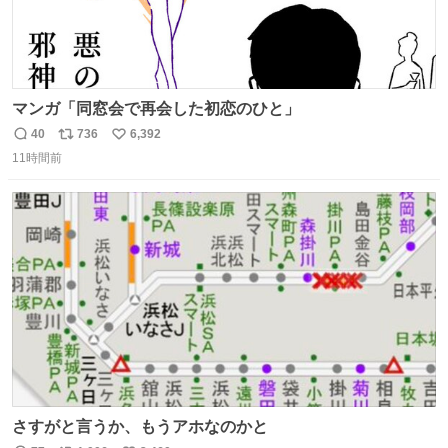
マンガ「同窓会で再会した初恋のひと」
40
736
6,392
返
リ
い
11時間前
信
ポ
い
数
ス
ね
ト
数
数
さすがと言うか、もうアホなのかと