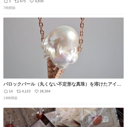
設 無人になった時の雰囲気が凄まじかった
3
675
4,930
返
リ
い
7時間前
信
ポ
い
数
ス
ね
ト
数
数
バロックパール（丸くない不定形な真珠）を溶けたアイス
や飴玉、雲、アヒルに見立ててジュエリーデザイナー、
14
4,123
28,304
返
リ
い
Ben Choi 蔡俊文さんの作品。
19時間前
信
ポ
い
instagram.com/bcjoaillerie/
数
ス
ね
ト
数
数