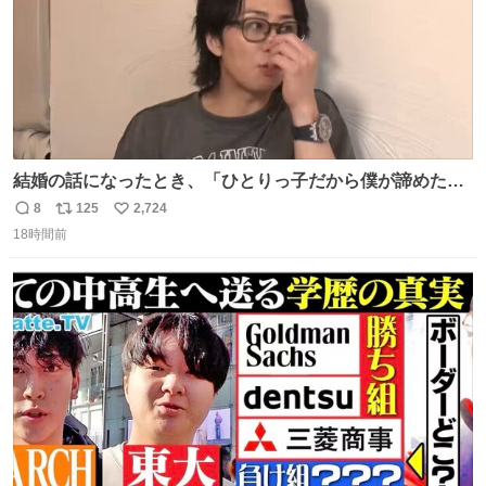
結婚の話になったとき、「ひとりっ子だから僕が諦めた瞬
間に一族が潰える」「死ぬとき1人とか嫌」だから結婚願
8
125
2,724
返
リ
い
望は"ある"って答えたものの、結局「（結婚は）向いてね
18時間前
信
ポ
い
ぇのかもしれない」で締める北山くん、きっといろいろ考
数
ス
ね
えて言葉を選んで、まるく収めてくれたんだなと思った
ト
数
数