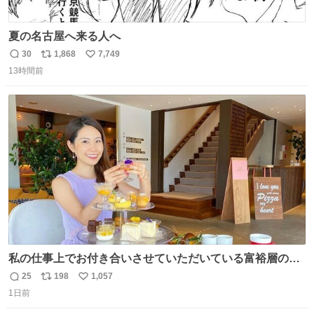
夏の名古屋へ来る人へ
30
1,868
7,749
返
リ
い
13時間前
信
ポ
い
数
ス
ね
ト
数
数
私の仕事上でお付き合いさせていただいている富裕層の社
長さん達は、こんな事しない。 こんな自慢は一切しない
25
198
1,057
返
リ
い
し、なんなら表に出てこない。 自分に自信がない半端モン
1日前
信
ポ
い
はブランドで自分を飾りキラキラ自慢をする。 #折田楓
数
ス
ね