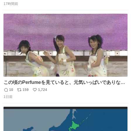
17時間前
信
ポ
い
数
ス
ね
ト
数
数
この頃のPerfumeを見ていると、元気いっぱいでありなが
ら決して感情に任せすぎることなく、しっかりと制御され
10
159
1,724
返
リ
い
たダンスであることに新鮮に驚く。3人のあげた足の向き
1日前
信
ポ
い
や角度とか本当に細かな部分まできっちりと揃っていてそ
数
ス
ね
こから積み重ねてきた努力や練習量が見て取れる…
ト
数
数