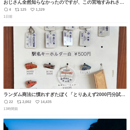
おじさん全然知らなかったのですが、この宮地すみれさん
（日向坂46）はマリサポだったのですね。 カメラ目線でに
4
125
1,329
返
リ
い
っこりしていただいたので撮影したものの、全然誰だか知
1日前
信
ポ
い
りませんでした。 マリサポらしいのでこれからは名前覚え
数
ス
ね
ます！！
ト
数
数
ランダム商法に慣れすぎたぼく「とりあえず2000円分試し
てみるか…」 駅員さん「どれが欲しいの？」 ぼく「えっ
22
2,002
14,435
返
リ
い
良いんですか？」 駅員さん「何が…？？」 やっぱランダム
13時間前
信
ポ
い
って悪い文化だ
数
ス
ね
わ！！！！！！！！！！！！！！！！！！！！
ト
数
数