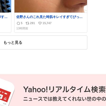
バすぎ
佐野さんのこれ見た時肌キレイすぎてびっく
者を
りしたし、やはりアイドルって体型･肌管理す
5
291
15,747
返
リ
い
ある
ごすぎる
13時間前
信
ポ
い
数
ス
ね
ト
数
もっと見る
数