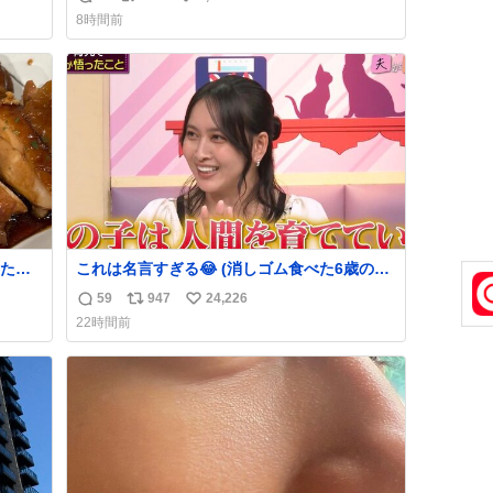
返
リ
い
急いで
8時間前
も謝
信
ポ
い
てし
数
ス
ね
味に
ト
数
た。
数
たら
これは名言すぎる😂 (消しゴム食べた6歳の弟
れて
を思い出しながら)
59
947
24,226
返
リ
い
22時間前
信
ポ
い
数
ス
ね
ト
数
数