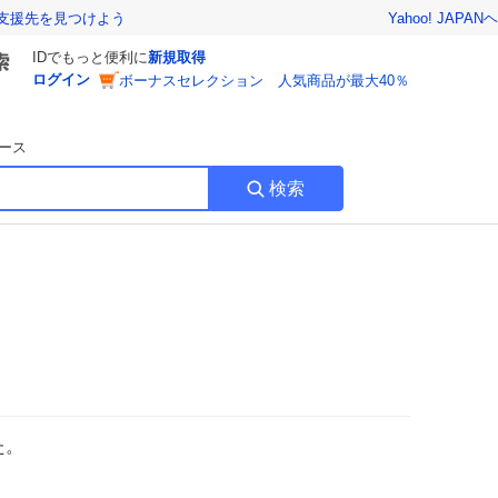
Yahoo! JAPAN
ヘ
支援先を見つけよう
IDでもっと便利に
新規取得
ログイン
ボーナスセレクション 人気商品が最大40％
ース
検索
た。