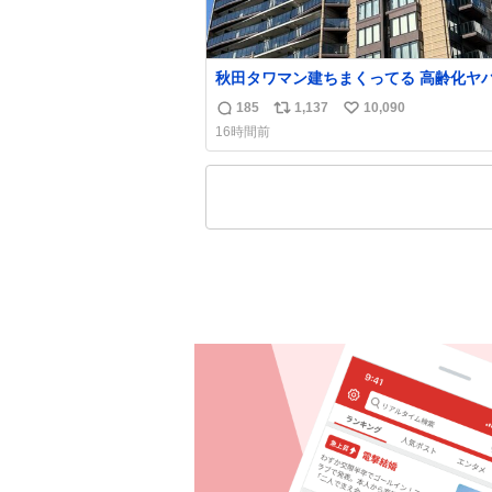
秋田タワマン建ちまくってる 高齢化ヤ
て駅前にコンパクトシティつくって高齢
185
1,137
10,090
返
リ
い
住ませる考えらしい 病院も全部駅前に
16時間前
信
ポ
い
数
ス
ね
ト
数
数