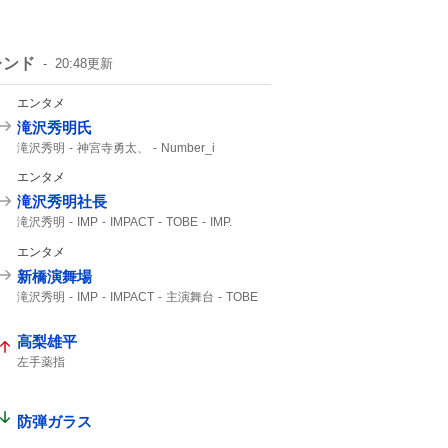
レンド
20:48
更新
エンタメ
滝沢秀明氏
滝沢秀明
神宮寺勇太、
Number_i
エンタメ
滝沢秀明社長
滝沢秀明
IMP
IMPACT
TOBE
IMP.
想像できない
エンタメ
新橋演舞場
滝沢秀明
IMP
IMPACT
主演舞台
TOBE
IMP.
高梨雄平
左手薬指
防弾ガラス