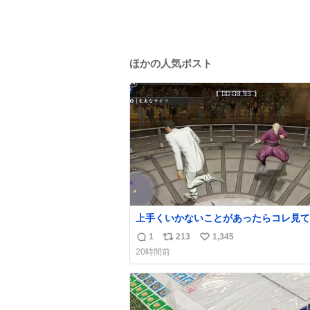
ほかの人気ポスト
上手くいかないことがあったらコレ見て
出してほしい。海外のギャグコメディ番
1
213
1,345
返
リ
い
ったらお笑いボイスが入る
20時間前
信
ポ
い
数
ス
ね
ト
数
数