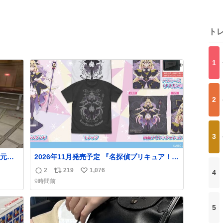
ト
1
2
3
元気
2026年11月発売予定 『名探偵プリキュア！』
組だ
描き下ろしイラスト使用「キュアアルカナ・
2
219
1,076
4
返
リ
い
シャドウ」Tシャツ、アクリルスタンド、パス
9時間前
ケース、クッションカバーが新登場！ ▼コス
信
ポ
い
パ通販で予約開始！
数
ス
ね
goods.liblo.jp/archives/31402…
ト
数
5
数