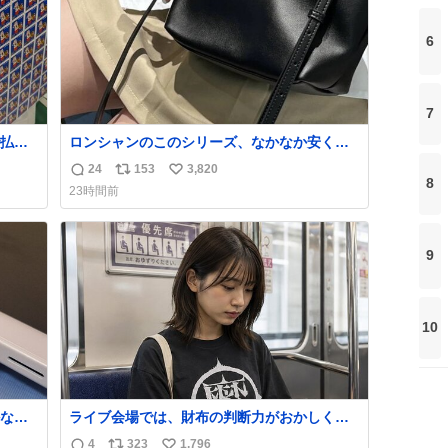
6
7
払い
ロンシャンのこのシリーズ、なかなか安くな
PR
らないのにセール価格になってる🖤✨レザー
24
153
3,820
返
リ
い
なのが反則級にかわいい。持ってるだけでコ
8
23時間前
ーデが格上げされる。
信
ポ
い
数
ス
ね
ト
数
9
数
10
なか
ライブ会場では、財布の判断力がおかしくな
るから
る。
4
323
1,796