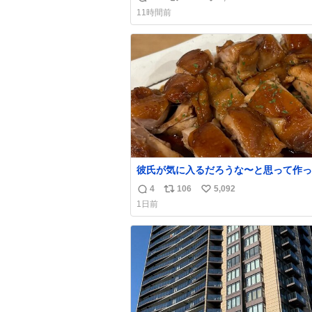
返
リ
い
声出せずともSOSが伝わったらしい。 
11時間前
旦那が救出して、泣きじゃくる娘に自分
信
ポ
い
って抱きしめようとしたら、ビンタされ
数
ス
ね
まった。3回ほど。 小さい手だけど、地
ト
数
痛い。 その後、娘は旦那に泣きついて
数
彼氏が気に入るだろうな〜と思って作っ
想像の何倍も美味しい美味しい言ってく
4
106
5,092
返
リ
い
嬉しい
1日前
信
ポ
い
数
ス
ね
ト
数
数