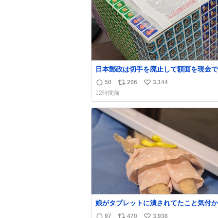
日本郵政は切手を廃止して額面を現金で
戻せ2026 #日本郵政 @JapanPostHD_
50
206
3,144
返
リ
い
12時間前
信
ポ
い
数
ス
ね
ト
数
数
娘がタブレットに潰されてたこと気付か
った。 旦那だけは娘の波長を感じ取れ
97
470
3,938