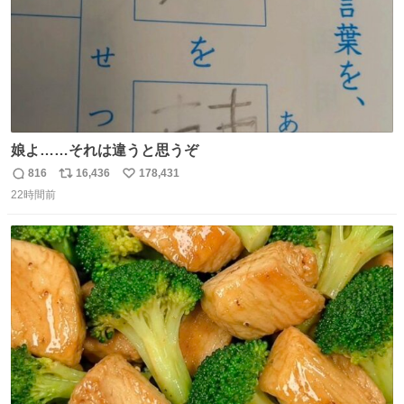
娘よ……それは違うと思うぞ
816
16,436
178,431
返
リ
い
22時間前
信
ポ
い
数
ス
ね
ト
数
数