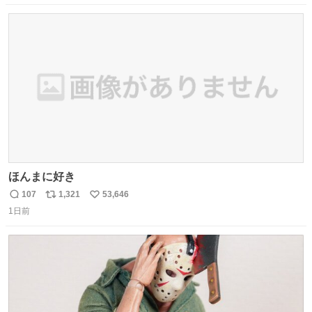
数
ス
ね
ト
数
数
ほんまに好き
107
1,321
53,646
返
リ
い
1日前
信
ポ
い
数
ス
ね
ト
数
数