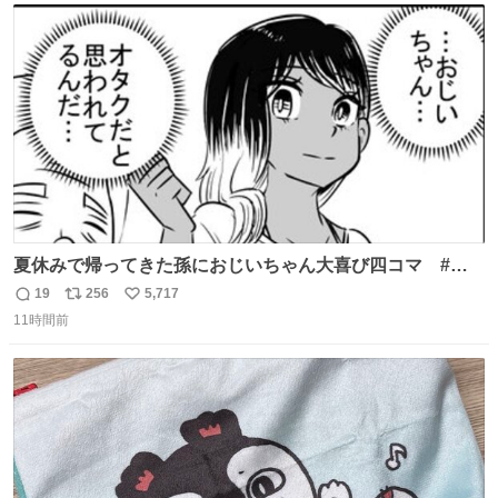
ト
数
数
夏休みで帰ってきた孫におじいちゃん大喜び四コマ #四
コマ漫画 #Web漫画 #漫画が読めるハッシュタグ
19
256
5,717
返
リ
い
11時間前
信
ポ
い
数
ス
ね
ト
数
数