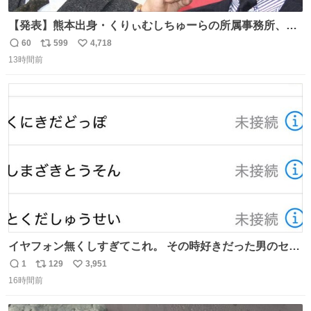
【発表】熊本出身・くりぃむしちゅーらの所属事務所、被
災地に義援金寄付 news.livedoor.com/article/detail… くり
60
599
4,718
返
リ
い
ぃむしちゅーやマツコ、有働由美子らが所属する芸能事務
13時間前
信
ポ
い
所「チャッターボックス」が7日、公式サイトを更新。熊
数
ス
ね
本地震の被災地支援のため義援金を寄付したことを公表し
ト
数
数
た。
イヤフォン無くしすぎてこれ。 その時好きだった男のセコ
ムの名前にしてる
1
129
3,951
返
リ
い
16時間前
信
ポ
い
数
ス
ね