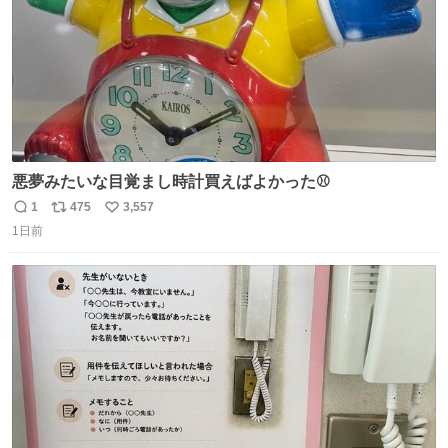
悪夢みたいな目覚まし時計買えばよかった⚾
1
475
3,557
返
リ
い
1日前
信
ポ
い
数
ス
ね
ト
数
数