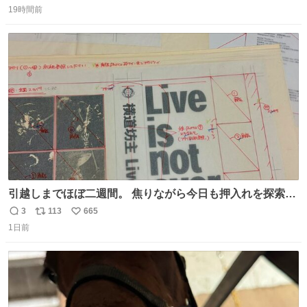
19時間前
信
ポ
い
数
ス
ね
ト
数
数
引越しまでほぼ二週間。 焦りながら今日も押入れを探索。
もう絶対に要らないんだけど捨てられないものが後から後
3
113
665
返
リ
い
から出てくる。 その代表が版下。 若いデザイナーは見たこ
1日前
信
ポ
い
ともあるまい。
数
ス
ね
ト
数
数