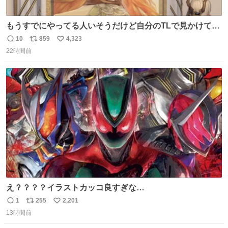
もうすでにやってる人いそうだけど自分のTLで見かけてな
い
10
859
4,323
返
リ
い
22時間前
信
ポ
い
数
ス
ね
ト
数
数
え？？？？イラストカッコ良すぎな
い？？？？？？？？？？？？
1
255
2,201
返
リ
い
13時間前
信
ポ
い
数
ス
ね