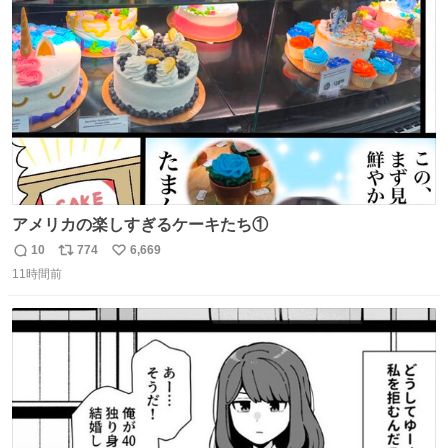
ト
数
数
アメリカの楽しすぎるケーキたち①
10
774
6,669
返
リ
い
11時間前
信
ポ
い
数
ス
ね
ト
数
数