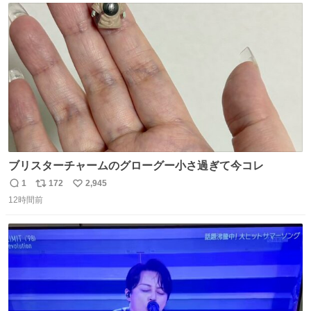
ト
数
数
ブリスターチャームのグローグー小さ過ぎて今コレ
1
172
2,945
返
リ
い
12時間前
信
ポ
い
数
ス
ね
ト
数
数