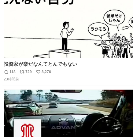
数
投資家が楽だなんてとんでもない
118
729
8,276
返
リ
い
23時間前
信
ポ
い
数
ス
ね
ト
数
数