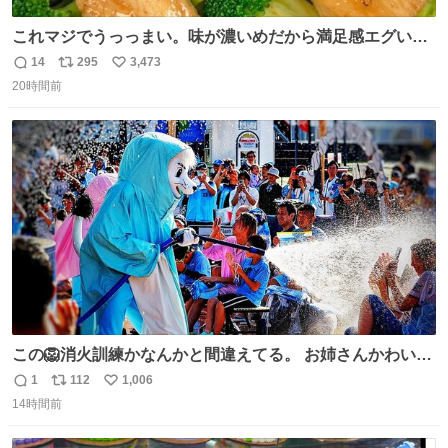
これマジでうっっまい。味が濃いめだから満足感エグいし
1週間で3キロ痩せた😭
14
295
3,473
返
リ
い
20時間前
信
ポ
い
数
ス
ね
ト
数
数
この🦁消火訓練かなんかと間違えてる。 お姉さんかわいそ
うに（笑）
1
112
1,006
返
リ
い
14時間前
信
ポ
い
数
ス
ね