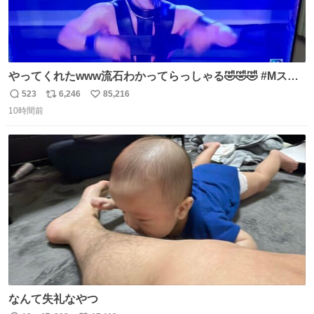
やってくれたwww流石わかってらっしゃる🤣🤣🤣 #Mステ
#西川貴教
523
6,246
85,216
返
リ
い
10時間前
信
ポ
い
数
ス
ね
ト
数
数
なんて失礼なやつ