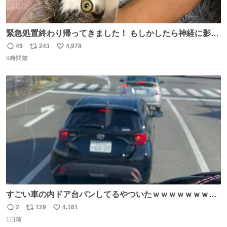
緊急処置終わり帰ってきました！ もしかしたら神経に影響
も出ているのかもと、、その影響で出にくいのもあるかも
49
243
4,978
返
リ
い
との事 内臓エコーもしてみると少し動きが弱いのかもなぁ
9時間前
信
ポ
い
と先生が言っておりました。 明日また病院です！ 帰ってき
数
ス
ね
て弟にぐるぐる言いながら甘えん坊してました☺️
ト
数
数
すごい車の内ドア台パンしてるやついたｗｗｗｗｗｗｗｗ
ｗｗｗｗｗｗ
2
129
4,161
返
リ
い
1日前
信
ポ
い