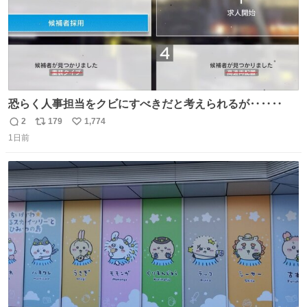
恐らく人事担当をクビにすべきだと考えられるが‥‥‥
2
179
1,774
返
リ
い
1日前
信
ポ
い
数
ス
ね
ト
数
数