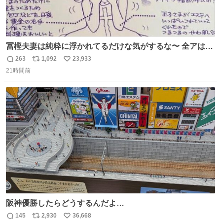
冨樫夫妻は純粋に浮かれてるだけな気がするな〜 全アはこ
こに自分の市場価値的なものを上乗せするので、 すっぴん
263
1,092
23,933
返
リ
い
＆寝起きのボサボサ頭でも「今日も可愛いね」が止まらな
21時間前
信
ポ
い
い。放っておくと永遠に髪撫でてきて作業進まない()
数
ス
ね
156cm40kg、年中日焼け止めとお友達の私より綺麗な手や
ト
数
数
めてもろて とか言う
阪神優勝したらどうするんだよ…
145
2,930
36,668
返
リ
い