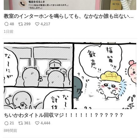
教室のインターホンを鳴らしても、なかなか誰も出ないこ
とがあります…。 もしかすると「電話の出方」に困ってい
48
299
4,217
返
リ
い
るのかもしれません。 そこで「何を話せばいいか」が見え
1日前
信
ポ
い
る手引きを用意して、安心して電話に出られるようにしま
数
ス
ね
す。 インターホンの応対も大切なコミュニケーションの学
ト
数
数
びです。
ちいかわタイトル回収マジ！！！！！！？？？？？？
21
361
4,444
返
リ
い
8時間前
信
ポ
い
数
ス
ね