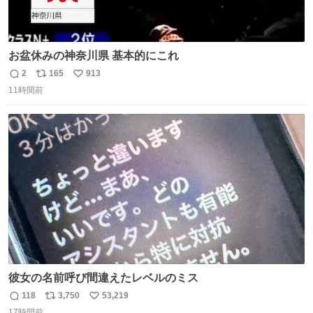
お盆休みの神奈川県 基本的にこれ
2
165
913
返
リ
い
11時間前
信
ポ
い
数
ス
ね
ト
数
数
彼女の名前呼び間違えたレベルのミス
118
3,750
53,219
返
リ
い
17時間前