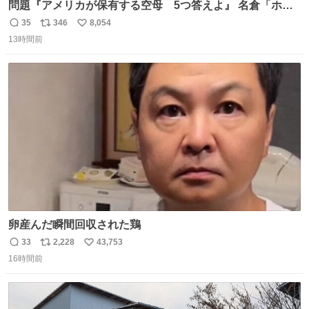
問題『アメリカが保有する空母 5つ答えよ』 名倉「ホン
マごめん、日本」
35
346
8,054
返
リ
い
13時間前
信
ポ
い
数
ス
ね
ト
数
数
卵産んだ瞬間回収された鶏
33
2,228
43,753
返
リ
い
16時間前
信
ポ
い
数
ス
ね
ト
数
数