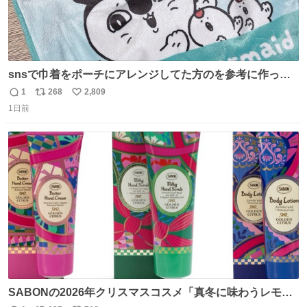
snsで巾着をポーチにアレンジしてた方のを参考に作って
みました🧵 裁縫は得意でないので、ザクザクの目測で縫い
1
268
2,809
返
リ
い
ましたので悪しからず🙏🏻 裏地は人魚のウロコ風な柄にし
1日前
信
ポ
い
てみたらめっちゃ良き☺️ 島二郎とちいかわチャームもお気
数
ス
ね
に入り⭐️
ト
数
数
SABONの2026年クリスマスコスメ「真冬に味わうレモン