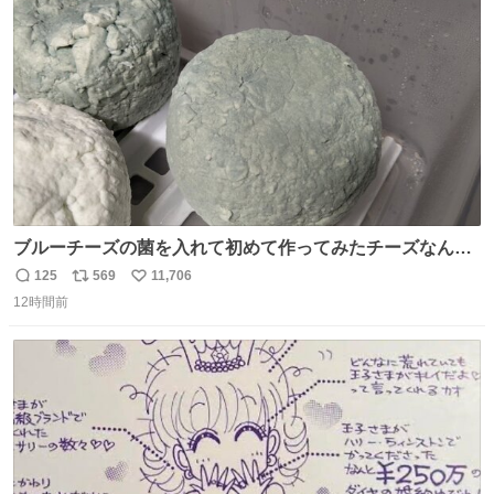
ト
数
数
ブルーチーズの菌を入れて初めて作ってみたチーズなんだ
けど 本能でちょっとヤバいと思っちゃう見た目だな
125
569
11,706
返
リ
い
12時間前
信
ポ
い
数
ス
ね
ト
数
数