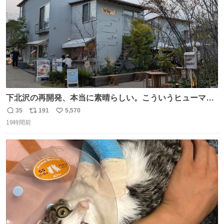
下北沢の再開発、本当に素晴らしい。こういうヒューマン
スケールの開発がいいんだよ。
35
191
5,570
返
リ
い
19時間前
信
ポ
い
数
ス
ね
ト
数
数