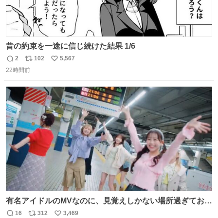
昔の約束を一途に信じ続けた結果 1/6
2
102
5,567
返
リ
い
22時間前
信
ポ
い
数
ス
ね
ト
数
数
有名アイドルのMVなのに、見覚えしかない場所過ぎておも
ろいな
16
312
3,469
返
リ
い