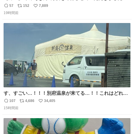
57
152
7,889
返
リ
い
19時間前
信
ポ
い
数
ス
ね
ト
数
数
す、すごい…！！！別府温泉が来てる…！！これはどれぐ
らい待つんだろう…
107
4,686
34,405
返
リ
い
15時間前
信
ポ
い
数
ス
ね
ト
数
数