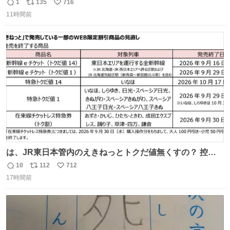
ティーの香り」限定ボディスクラブ＆バスオイルなど -
1
135
716
返
リ
い
fashion-press.net/news/149659
11時間前
信
ポ
い
数
ス
ね
ト
数
数
は、JR東日本管内のえきねっとトクだ値無くすの？ 控え
めに言ってクソすぎんか？
10
112
712
返
リ
い
17時間前
信
ポ
い
数
ス
ね
ト
数
数