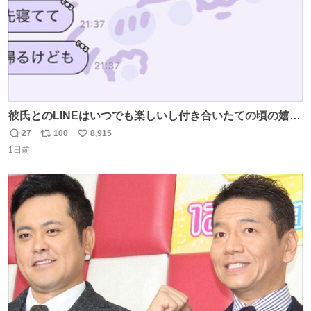
彼氏とのLINEはいつでも楽しいし付き合いたての頃の嬉し
かったLINEは無限にあるけど(同棲前は1日で各50通くらい
27
100
8,915
返
リ
い
送りあってたし)最近嬉しかったのはこれ
1日前
信
ポ
い
数
ス
ね
ト
数
数