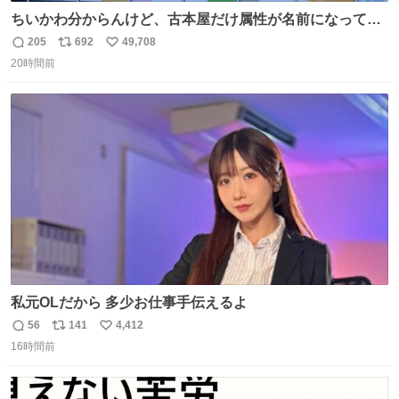
ちいかわ分からんけど、古本屋だけ属性が名前になってる
のはどういうこと？
205
692
49,708
返
リ
い
20時間前
信
ポ
い
数
ス
ね
ト
数
数
私元OLだから 多少お仕事手伝えるよ
56
141
4,412
返
リ
い
16時間前
信
ポ
い
数
ス
ね
ト
数