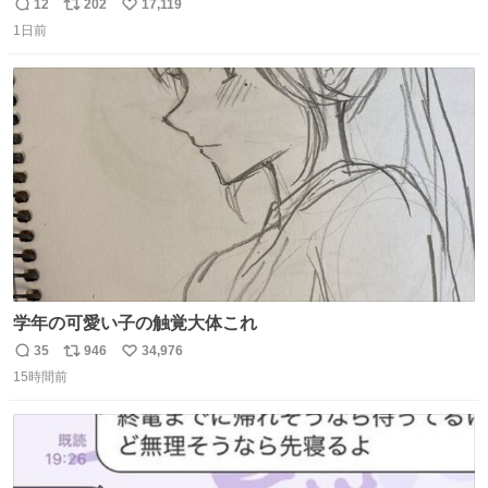
12
202
17,119
返
リ
い
1日前
信
ポ
い
数
ス
ね
ト
数
数
学年の可愛い子の触覚大体これ
35
946
34,976
返
リ
い
15時間前
信
ポ
い
数
ス
ね
ト
数
数