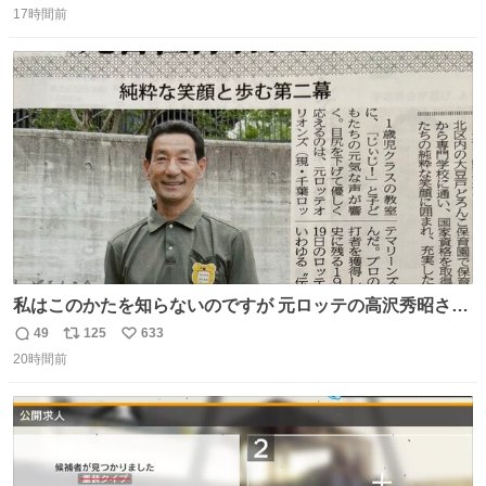
17時間前
信
ポ
い
数
ス
ね
ト
数
数
私はこのかたを知らないのですが 元ロッテの高沢秀昭さん
現在67才 保育士として活躍✨ 「タウンニュース」より #
49
125
633
返
リ
い
ロッテ #高沢秀昭 さん
20時間前
信
ポ
い
数
ス
ね
ト
数
数