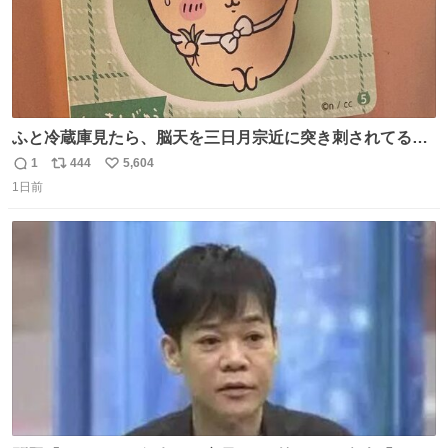
ふと冷蔵庫見たら、脳天を三日月宗近に突き刺されてるく
りまんじゅうパイセンが
1
444
5,604
返
リ
い
1日前
信
ポ
い
数
ス
ね
ト
数
数